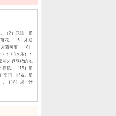
。［2］武陵：郡
落花。［6］才通
，东西叫陌。［8］
（ｔｉáｏ条）：
指与外界隔绝的地
：标记。［15］郡
7］南阳：郡名。郡
。［18］规：计