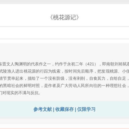
《桃花源记》
文人陶渊明的代表作之一，约作于永初二年（421），即南朝刘裕弑
武陵渔人进出桃花源的行踪为线索，按时间先后顺序，把发现桃源、小
情节贯串起来，描绘了一个没有阶级，没有剥削，自食其力，自给自足
的黑暗社会的鲜明对照，是作者及广大劳动人民所向往的一种理想社会
们对现实的不满与反抗。
参考文献 | 收藏保存 | 仅限学习