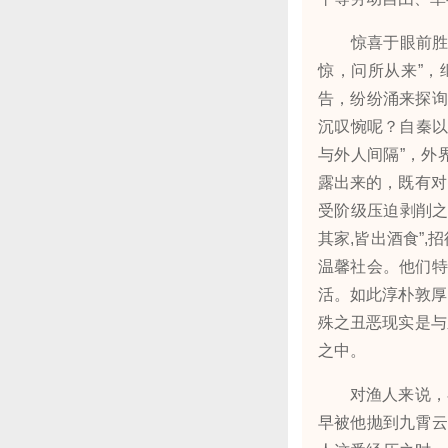
惊喜于眼前胜境
惊，问所从来”，
告，纷纷涌来探询
沉叹惋呢？自秦以
与外人间隔”，外
露出来的，既有对
受阶级压迫剥削之
其家,皆出酒食”
温馨社会。他们特
活。如此淳朴敦厚
殊之丑恶现实是与
之中。
对渔人来说，在
早被他抛到九霄云