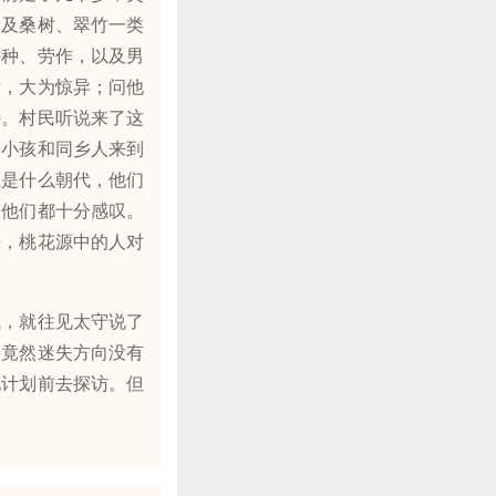
塘及桑树、翠竹一类
耕种、劳作，以及男
后，大为惊异；问他
待。村民听说来了这
子小孩和同乡人来到
在是什么朝代，他们
，他们都十分感叹。
去，桃花源中的人对
，就往见太守说了
果竟然迷失方向没有
地计划前去探访。但