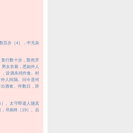
数百步［4］，中无杂
复行数十步，豁然开
，男女衣着，悉如外人
］，设酒杀鸡作食。村
与外人间隔。问今是何
皆出酒食。停数日，辞
6］。太守即遣人随其
，寻病终［19］。后
》