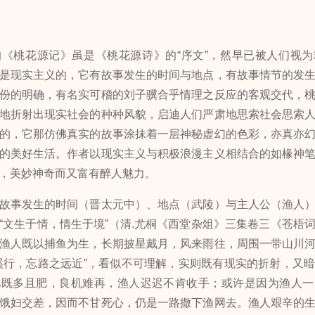
桃花源记》虽是《桃花源诗》的“序文”，然早已被人们视为
是现实主义的，它有故事发生的时间与地点，有故事情节的发
份的明确，有名实可稽的刘子骥合乎情理之反应的客观交代，
地折射出现实社会的种种风貌，启迪人们严肃地思索社会思索
的，它那仿佛真实的故事涂抹着一层神秘虚幻的色彩，亦真亦
的美好生活。作者以现实主义与积极浪漫主义相结合的如椽神
，美妙神奇而又富有醉人魅力。
事发生的时间（晋太元中）、地点（武陵）与主人公（渔人）
“文生于情，情生于境”（清.尤桐《西堂杂俎》三集卷三《苍梧
渔人既以捕鱼为生，长期披星戴月，风来雨往，周围一带山川
溪行，忘路之远近”，看似不可理解，实则既有现实的折射，又
儿既多且肥，良机难再，渔人迟迟不肯收手；或许是因为渔人一
饿妇交差，因而不甘死心，仍是一路撒下渔网去。渔人艰辛的