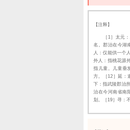
【注释】
［1］太元：东
名。郡治在今湖
人：仅能供一个人
外人：指桃花源
指儿童。儿童垂
方。［12］延：
下：指武陵郡治所
治在今河南省南
划。［19］寻：