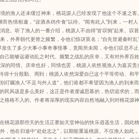
的渔人还未缓过神来，桃花源人已经发现了他这个不速之客。
继而热情相邀，“设酒杀鸡作食”以待。“闻有此人”到来，一村
消息。听了渔人的一番介绍，桃源人不由得“皆叹惋”起来。叹
来，外界朝代更替之频繁，令他们惊讶莫名；“自先世避秦时乱”“
界发生了多少大事小事奇事怪事，竟闻所未闻，令他们叹息不
自己能够远避动乱之时代、频繁之战乱的庆幸，又有对外界百
深的同情。庆幸也好，同情也罢，桃源人依然视渔人为嘉宾贵
,招待得十分殷勤、周到；桃源人依然深爱自已这个平等劳动、和
别叮嘱渔人“不足与外人道”，他们谁都不希望因为渔人的到来
的民风该是多么美好，这正是作者虔诚思慕的，热切追求的，
之格格不入的。作者将深厚的现实内容自然地融入到对桃花源
桃花源那些天的生活正赛如天堂神仙的快乐逍遥生活，因此桃
外，他在归途中“处处志之”，以期能重返桃源。不仅渔人如此