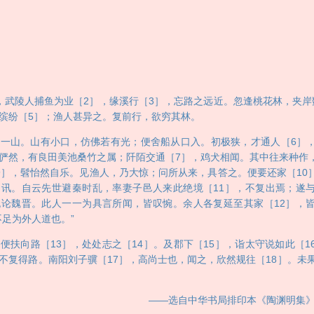
陵人捕鱼为业［2］，缘溪行［3］，忘路之远近。忽逢桃花林，夹岸
缤纷［5］；渔人甚异之。复前行，欲穷其林。
山。山有小口，仿佛若有光；便舍船从口入。初极狭，才通人［6］，
俨然，有良田美池桑竹之属；阡陌交通［7］，鸡犬相闻。其中往来种作
9］，髫怡然自乐。见渔人，乃大惊；问所从来，具答之。便要还家［10
讯。自云先世避秦时乱，率妻子邑人来此绝境［11］，不复出焉；遂
论魏晋。此人一一为具言所闻，皆叹惋。余人各复延至其家［12］，
不足为外人道也。”
向路［13］，处处志之［14］。及郡下［15］，诣太守说如此［1
不复得路。南阳刘子骥［17］，高尚士也，闻之，欣然规往［18］。未果
自中华书局排印本《陶渊明集