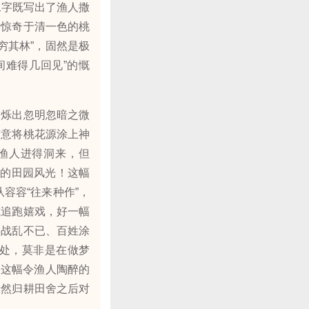
二字既写出了渔人撒
禁惊奇于清一色的桃
穷其林”，固然是极
间难得几回见”的慨
烁出忽明忽暗之微
有意将桃花源涂上神
渔人进得洞来，但
旎的田园风光！这幅
容容“往来种作”，
或追跑嬉戏，好一幅
、战乱不已、百姓涂
处，莫非是在做梦
）这幅令渔人陶醉的
毅然归耕田舍之后对