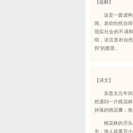
【题解】
这是一篇虚构的
闻、老幼怡然自得
现实社会的不满
明，语言质朴自然
邦”的图景。
【译文】
东晋太元年间，
然遇到一片桃花林
掉落的桃花瓣；渔
桃花林的尽头就
光；渔人就离开小