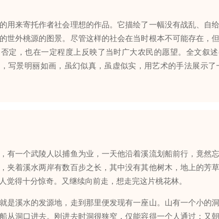
用来寄托作者社会理想的作品。它描绘了一幅没有战乱、自给
的世外桃源的图景。尽管这样的社会在当时根本不可能存在，
和否定，也在一定程度上反映了当时广大农民的愿望。全文叙述
，写景明丽如画，虽幻似真，虽虚似实，用艺术的手法展示了
有一个武陵人以捕鱼为业，一天他沿着溪流划船前行，竟然忘
，夹着溪水两岸有数百步之长，其中没有其他树木，地上的芳
人觉得十分惊奇。又继续向前走，想走完这片桃花林。
是溪水的发源地，走到那里便发现有一座山。山有一个小的洞
船从洞口进去。刚进去时洞很狭窄，仅能容得一个人通过；又