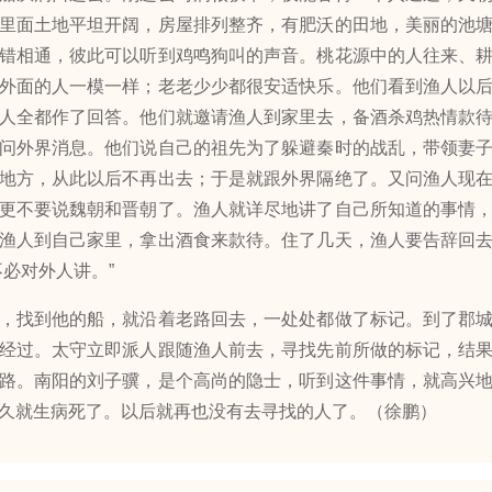
里面土地平坦开阔，房屋排列整齐，有肥沃的田地，美丽的池
错相通，彼此可以听到鸡鸣狗叫的声音。桃花源中的人往来、
外面的人一模一样；老老少少都很安适快乐。他们看到渔人以
人全都作了回答。他们就邀请渔人到家里去，备酒杀鸡热情款
问外界消息。他们说自己的祖先为了躲避秦时的战乱，带领妻
地方，从此以后不再出去；于是就跟外界隔绝了。又问渔人现
更不要说魏朝和晋朝了。渔人就详尽地讲了自己所知道的事情
渔人到自己家里，拿出酒食来款待。住了几天，渔人要告辞回
不必对外人讲。”
找到他的船，就沿着老路回去，一处处都做了标记。到了郡城
经过。太守立即派人跟随渔人前去，寻找先前所做的标记，结
路。南阳的刘子骥，是个高尚的隐士，听到这件事情，就高兴
久就生病死了。以后就再也没有去寻找的人了。（徐鹏）