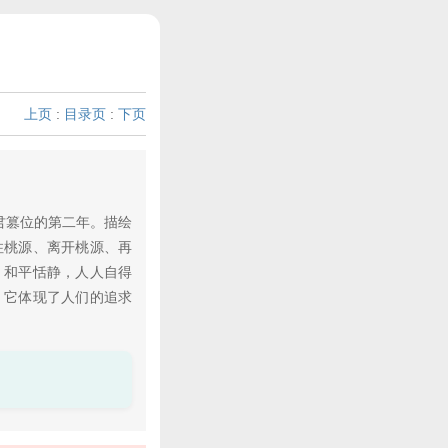
上页
:
目录页
:
下页
君篡位的第二年。描绘
住桃源、离开桃源、再
，和平恬静，人人自得
，它体现了人们的追求