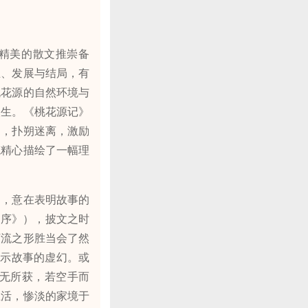
精美的散文推崇备
生、发展与结局，有
桃花源的自然环境与
人生。《桃花源记》
幻，扑朔迷离，激励
笔精心描绘了一幅理
，意在表明故事的
词序》），披文之时
河流之形胜当会了然
暗示故事的虚幻。或
无所获，若空手而
生活，惨淡的家境于