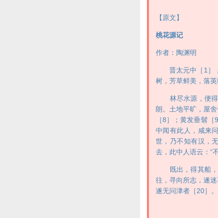
【原文】
桃花源记
作者：陶渊明
晋太元中［1］，武
树，芳草鲜美，落英
林尽水源，便得一
朗。土地平旷，屋舍
［8］；黄发垂髫［
中闻有此人，咸来问
世，乃不知有汉，无
去，此中人语云：“
既出，得其船，便扶
往，寻向所志，遂迷
遂无问津者［20］。
——选