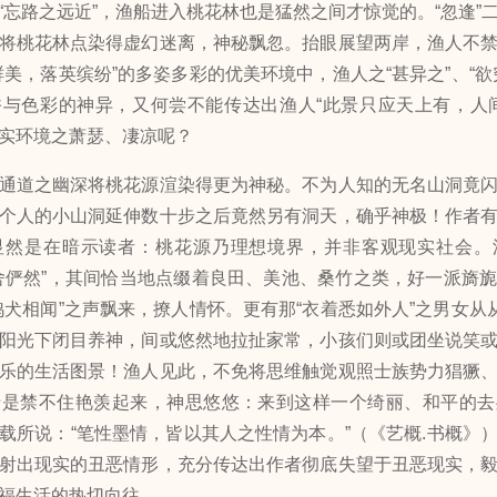
“忘路之远近”，渔船进入桃花林也是猛然之间才惊觉的。“忽逢”
将桃花林点染得虚幻迷离，神秘飘忽。抬眼展望两岸，渔人不
鲜美，落英缤纷”的多姿多彩的优美环境中，渔人之“甚异之”、“欲
与色彩的神异，又何尝不能传达出渔人“此景只应天上有，人
实环境之萧瑟、凄凉呢？
道之幽深将桃花源渲染得更为神秘。不为人知的无名山洞竟闪
个人的小山洞延伸数十步之后竟然另有洞天，确乎神极！作者
显然是在暗示读者：桃花源乃理想境界，并非客观现实社会。
舍俨然”，其间恰当地点缀着良田、美池、桑竹之类，好一派旖
鸡犬相闻”之声飘来，撩人情怀。更有那“衣着悉如外人”之男女从从
阳光下闭目养神，间或悠然地拉扯家常，小孩们则或团坐说笑
乐的生活图景！渔人见此，不免将思维触觉观照士族势力猖獗
于是禁不住艳羡起来，神思悠悠：来到这样一个绮丽、和平的去
载所说：“笔性墨情，皆以其人之性情为本。”（《艺概.书概》
射出现实的丑恶情形，充分传达出作者彻底失望于丑恶现实，
福生活的热切向往。