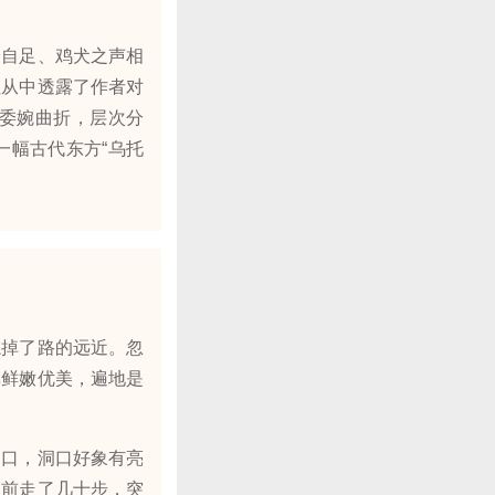
自足、鸡犬之声相
但从中透露了作者对
委婉曲折，层次分
一幅古代东方“乌托
掉了路的远近。忽
草鲜嫩优美，遍地是
口，洞口好象有亮
朝前走了几十步，突