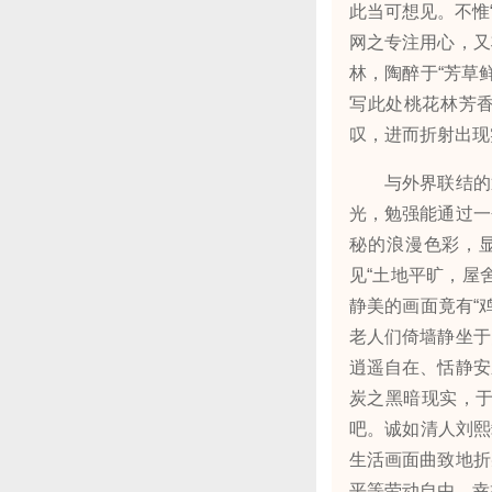
此当可想见。不惟
网之专注用心，又
林，陶醉于“芳草
写此处桃花林芳香
叹，进而折射出现
与外界联结的通
光，勉强能通过一
秘的浪漫色彩，
见“土地平旷，屋
静美的画面竟有“
老人们倚墙静坐于
逍遥自在、恬静安
炭之黑暗现实，
吧。诚如清人刘熙
生活画面曲致地折
平等劳动自由、幸