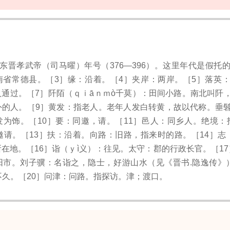
晋孝武帝（司马曜）年号（376—396）。这里年代是假托的
南省常德县。［3］缘：沿着。［4］夹岸：两岸。［5］落英：
通过。［7］阡陌（ｑｉāｎｍò千莫）：田间小路。南北叫阡
外的人。［9］黄发：指老人。老年人发白转黄，故以代称。垂髫
发为饰。［10］要：同邀，请。［11］邑人：同乡人。绝境：
邀请。［13］扶：沿着。向路：旧路，指来时的路。［14］志
在地。［16］诣（ｙì义）：往见。太守：郡的行政长官。［1
阳市。刘子骥：名诣之，隐士，好游山水（见《晋书.隐逸传》）
不久。［20］问津：问路。指探访。津；渡口。