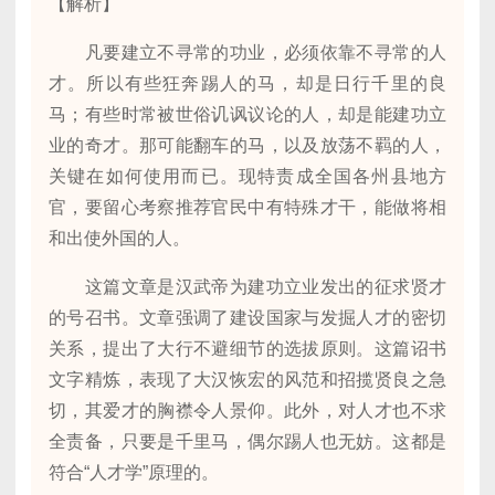
【解析】
凡要建立不寻常的功业，必须依靠不寻常的人
才。所以有些狂奔踢人的马，却是日行千里的良
马；有些时常被世俗讥讽议论的人，却是能建功立
业的奇才。那可能翻车的马，以及放荡不羁的人，
关键在如何使用而已。现特责成全国各州县地方
官，要留心考察推荐官民中有特殊才干，能做将相
和出使外国的人。
这篇文章是汉武帝为建功立业发出的征求贤才
的号召书。文章强调了建设国家与发掘人才的密切
关系，提出了大行不避细节的选拔原则。这篇诏书
文字精炼，表现了大汉恢宏的风范和招揽贤良之急
切，其爱才的胸襟令人景仰。此外，对人才也不求
全责备，只要是千里马，偶尔踢人也无妨。这都是
符合“人才学”原理的。