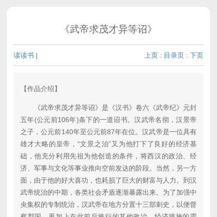
《武帝求茂才异等诏》
读读书
|
上页
:
目录页
:
下页
【作品介绍】
《武帝求茂才异等诏》是《汉书》卷六《武帝纪》元封
五年(公元前106年)条下的一道诏书。汉武帝名彻，汉景帝
之子，公元前140年至公元前87年在位。汉武帝是一位具有
雄才大略的皇帝，“文景之治”又为他打下了良好的经济基
础，他充分利用先祖为他创造的条件，将西汉的政治、经
济、军事与文化等事业推向空前发达的阶段。当然，另一方
面，由于他的好大喜功，也耗损了巨大的财富与人力。到汉
武帝统治的中期，各类社会矛盾逐渐暴露出来。为了加强中
央集权的专制统治，汉武帝在地方分置十三部刺史，以便督
察郡国。再加上在此前后推行的其他政治、经济措施的需