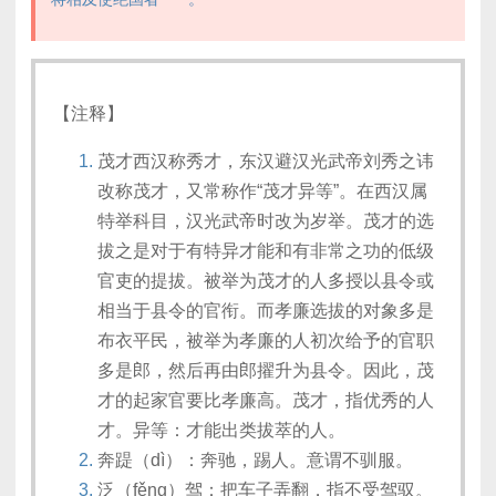
【注释】
茂才西汉称秀才，东汉避汉光武帝刘秀之讳
改称茂才，又常称作“茂才异等”。在西汉属
特举科目，汉光武帝时改为岁举。茂才的选
拔之是对于有特异才能和有非常之功的低级
官吏的提拔。被举为茂才的人多授以县令或
相当于县令的官衔。而孝廉选拔的对象多是
布衣平民，被举为孝廉的人初次给予的官职
多是郎，然后再由郎擢升为县令。因此，茂
才的起家官要比孝廉高。茂才，指优秀的人
才。异等：才能出类拔萃的人。
奔踶（dì）：奔驰，踢人。意谓不驯服。
泛（fěng）驾：把车子弄翻，指不受驾驭。