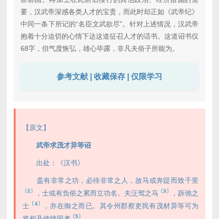
要，汉武帝深感各类人才的宝贵，而此时却正如《武帝纪》
中同一条下所记的“名臣文武欲尽”。针对上述情况，汉武帝
抱着十分迫切的心情下达这道征召人才的话书。这道诏书仅
68字，但气度恢弘，雄心毕露，非凡夫俗子所能为。
参考文献 | 收藏保存 | 仅限学习
【原文】
武帝求茂才异等诏
出处：《汉书》
盖有非常之功，必待非常之人，故马或奔踶而致千里
〔2〕
〔3〕
，士或有负俗之累而立功名。夫泛驾之马
，跅弛之
〔4〕
士
，亦在御之而已。其令州郡察吏民有茂材异等可为
〔5〕
将相及使绝国者
。