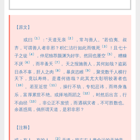
【原文】
〔1〕
〔2〕
或曰
：“天道无亲
，常与善人。”若伯夷、叔
〔3〕
齐，可谓善人者非邪？积仁洁行如此而饿死
！且七十
〔4〕
〔5〕
子之徒
，仲尼独荐颜渊为好学。然回也屡空
。糟糠
〔6〕
〔7〕
不厌
，而卒蚤夭
。天之报施善人，其何如哉？盗跖
〔8〕
〔9〕
日杀不辜，肝人之肉
，暴戾恣睢
，聚党数千人横行
天下，竟以寿终。是遵何德哉？此其尤大彰明较著者也
〔10〕
〔11〕
。若至近世
，操行不轨，专犯忌讳，而终身逸
〔12〕
乐，富厚累世不绝。或择地而蹈之
，时然后出言，行
〔13〕
不由径
，非公正不发愤，而遇祸灾者，不可胜数也。
余甚惑焉，倘所谓天道，是邪非邪？
【注释】
〔2〕