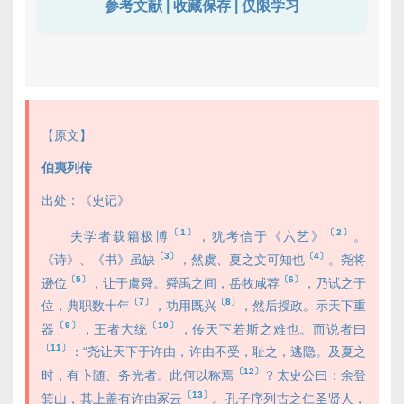
参考文献 | 收藏保存 | 仅限学习
【原文】
伯夷列传
出处：《史记》
〔1〕
〔2〕
夫学者载籍极博
，犹考信于《六艺》
。
〔3〕
〔4〕
《诗》、《书》虽缺
，然虞、夏之文可知也
。尧将
〔5〕
〔6〕
逊位
，让于虞舜。舜禹之间，岳牧咸荐
，乃试之于
〔7〕
〔8〕
位，典职数十年
，功用既兴
，然后授政。示天下重
〔9〕
〔10〕
器
，王者大统
，传天下若斯之难也。而说者曰
〔11〕
：“尧让天下于许由，许由不受，耻之，逃隐。及夏之
〔12〕
时，有卞随、务光者。此何以称焉
？太史公曰：余登
〔13〕
箕山，其上盖有许由冢云
。孔子序列古之仁圣贤人，