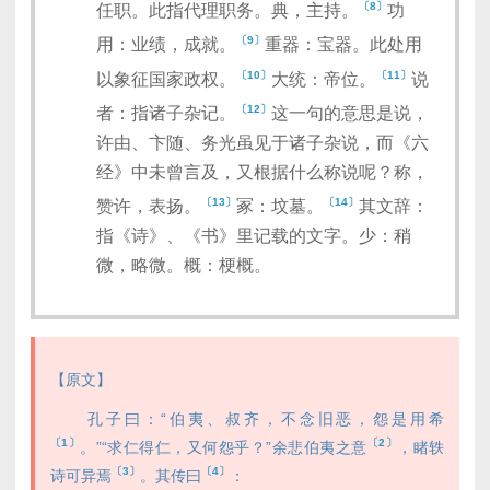
〔8〕
任职。此指代理职务。典，主持。
功
〔9〕
用：业绩，成就。
重器：宝器。此处用
〔10〕
〔11〕
以象征国家政权。
大统：帝位。
说
〔12〕
者：指诸子杂记。
这一句的意思是说，
许由、卞随、务光虽见于诸子杂说，而《六
经》中未曾言及，又根据什么称说呢？称，
〔13〕
〔14〕
赞许，表扬。
冢：坟墓。
其文辞：
指《诗》、《书》里记载的文字。少：稍
微，略微。概：梗概。
【原文】
孔子曰：“伯夷、叔齐，不念旧恶，怨是用希
〔1〕
〔2〕
。”“求仁得仁，又何怨乎？”余悲伯夷之意
，睹轶
〔3〕
〔4〕
诗可异焉
。其传曰
：