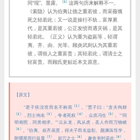
〔5〕
同“现”。显露。
这两句历来解释不一。
《索隐》认为伯夷让德之重若彼，而采薇饿
死之轻若此；又一说是操行不轨，富厚累
代，是其重若彼，公正发愤而遇灾祸，是其
轻若此。《正义》认为重为盗跖等，轻谓
夷、齐、由、光等。顾炎武则认为其重若
彼，谓俗人之重富贵；其轻若此，谓清士之
轻富贵。而顾氏更贴近本文原意。
【原文】
〔1〕
“君子疾没世而名不称焉
。”贾子曰：“贪夫徇财
〔2〕
〔3〕
〔4〕
〔5〕
，烈士徇名
，夸者死权
，众庶冯生
。”“同
明相照，同类相求。”“云从龙，风从虎，圣人作而万物睹
〔6〕
。”伯夷、叔齐虽贤，得夫子而名益彰。颜渊虽笃学，
〔7〕
〔8〕
〔9〕
附骥尾而行益显
。岩穴之士
，趣舍有时若此
，