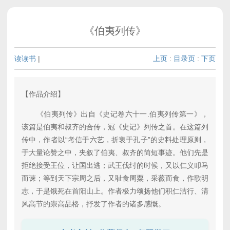
《伯夷列传》
读读书
|
上页
:
目录页
:
下页
【作品介绍】
《伯夷列传》出自《史记卷六十一.伯夷列传第一》，
该篇是伯夷和叔齐的合传，冠《史记》列传之首。在这篇列
传中，作者以“考信于六艺，折衷于孔子”的史料处理原则，
于大量论赞之中，夹叙了伯夷、叔齐的简短事迹。他们先是
拒绝接受王位，让国出逃；武王伐纣的时候，又以仁义叩马
而谏；等到天下宗周之后，又耻食周粟，采薇而食，作歌明
志，于是饿死在首阳山上。作者极力颂扬他们积仁洁行、清
风高节的崇高品格，抒发了作者的诸多感慨。