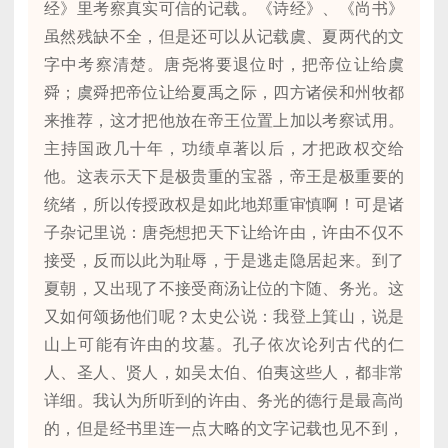
经》里考察真实可信的记载。《诗经》、《尚书》
虽然残缺不全，但是还可以从记载虞、夏两代的文
字中考察清楚。唐尧将要退位时，把帝位让给虞
舜；虞舜把帝位让给夏禹之际，四方诸侯和州牧都
来推荐，这才把他放在帝王位置上加以考察试用。
主持国政几十年，功绩卓著以后，才把政权交给
他。这表示天下是极贵重的宝器，帝王是极重要的
统绪，所以传授政权是如此地郑重审慎啊！可是诸
子杂记里说：唐尧想把天下让给许由，许由不仅不
接受，反而以此为耻辱，于是逃走隐居起来。到了
夏朝，又出现了不接受商汤让位的卞随、务光。这
又如何颂扬他们呢？太史公说：我登上箕山，说是
山上可能有许由的坟墓。孔子依次论列古代的仁
人、圣人、贤人，如吴太伯、伯夷这些人，都非常
详细。我认为所听到的许由、务光的德行是最高尚
的，但是经书里连一点大略的文字记载也见不到，