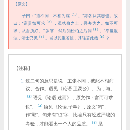
【原文】
〔1〕
子曰：“道不同，不相为谋
。”亦各从其志也。故
〔2〕
曰：“富贵如可求
，虽执鞭之士，吾亦为之。如不可
〔3〕
求，从吾所好。”“岁寒，然后知松柏之后凋
。”举世混
〔4〕
〔5〕
浊，清士乃见
。岂以其重若彼，其轻若此哉
？
【注释】
这二句的意思是说，主张不同，彼此不相商
议、合作。语见《论语.卫灵公》。为，与。
〔2〕
语见《论语.述而》，原文作：富而可求
〔3〕
也”。
语见《论语.子罕》，原文“凋”，
作“彫”。句未有“也”字。比喻只有经过严峻的
〔4〕
考验，才能看出一个人的品质。
见：