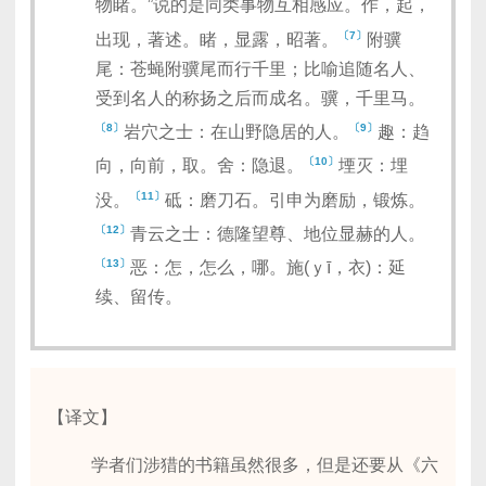
物睹。”说的是同类事物互相感应。作，起，
〔7〕
出现，著述。睹，显露，昭著。
附骥
尾：苍蝇附骥尾而行千里；比喻追随名人、
受到名人的称扬之后而成名。骥，千里马。
〔8〕
〔9〕
岩穴之士：在山野隐居的人。
趣：趋
〔10〕
向，向前，取。舍：隐退。
堙灭：埋
〔11〕
没。
砥：磨刀石。引申为磨励，锻炼。
〔12〕
青云之士：德隆望尊、地位显赫的人。
〔13〕
恶：怎，怎么，哪。施(ｙī，衣)：延
续、留传。
【译文】
学者们涉猎的书籍虽然很多，但是还要从《六