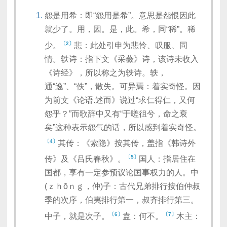
怨是用希：即“怨用是希”。意思是怨恨因此
就少了。用，因。是，此。希，同“稀”。稀
〔2〕
少。
悲：此处引申为悲怜、叹服、同
情。轶诗：指下文《采薇》诗，该诗未收入
《诗经》，所以称之为轶诗。轶，
通“逸”、“佚”，散失。可异焉：着实奇怪。因
为前文《论语.述而》说过“求仁得仁，又何
怨乎？”而歌辞中又有“于嗟徂兮，命之衰
矣”这种表示怨气的话，所以感到着实奇怪。
〔4〕
其传：《索隐》按其传，盖指《韩诗外
〔5〕
传》及《吕氏春秋》。
国人：指居住在
国都，享有一定参预议论国事权力的人。中
(ｚｈōｎｇ，仲)子：古代兄弟排行按伯仲叔
季的次序，伯夷排行第一，叔齐排行第三。
〔6〕
〔7〕
中子，就是次子。
盍：何不。
木主：