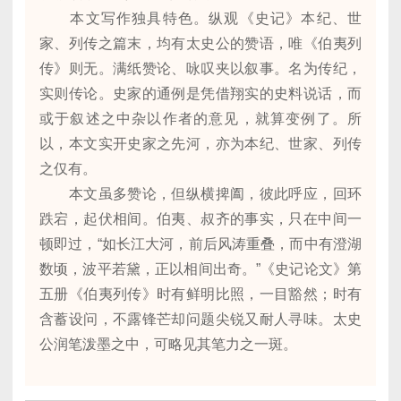
本文写作独具特色。纵观《史记》本纪、世
家、列传之篇末，均有太史公的赞语，唯《伯夷列
传》则无。满纸赞论、咏叹夹以叙事。名为传纪，
实则传论。史家的通例是凭借翔实的史料说话，而
或于叙述之中杂以作者的意见，就算变例了。所
以，本文实开史家之先河，亦为本纪、世家、列传
之仅有。
本文虽多赞论，但纵横捭阖，彼此呼应，回环
跌宕，起伏相间。伯夷、叔齐的事实，只在中间一
顿即过，“如长江大河，前后风涛重叠，而中有澄湖
数顷，波平若黛，正以相间出奇。”《史记论文》第
五册《伯夷列传》时有鲜明比照，一目豁然；时有
含蓄设问，不露锋芒却问题尖锐又耐人寻味。太史
公润笔泼墨之中，可略见其笔力之一斑。