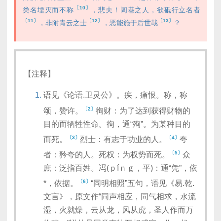
〔10〕
类名堙灭而不称
，悲夫！闾巷之人，欲砥行立名者
〔11〕
〔12〕
〔13〕
，非附青云之士
，恶能施于后世哉
？
【注释】
语见《论语.卫灵公》。疾，痛恨。称，称
〔2〕
颂，赞许。
徇财：为了达到获得财物的
目的而牺牲性命。徇，通“殉”。为某种目的
〔3〕
〔4〕
而死。
烈士：有志于功业的人。
夸
〔5〕
者：矜夸的人。死权：为权势而死。
众
庶：泛指百姓。冯(ｐíｎｇ，平)：通“凭”，依
〔6〕
*，依据。
“同明相照”五句，语见《易.乾.
文言》，原文作“同声相应，同气相求，水流
湿，火就燥，云从龙，风从虎，圣人作而万