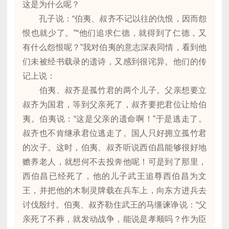
这是为什么呢？
孔子说：“伯夷、叔齐不记以往的仇恨，因而怨
恨也就少了。”“他们追求仁德，就得到了仁德，又
有什么怨恨呢？”我对伯夷的意志深表同情，看到他
们未被经书载录的遗诗，又感到很诧异。他们的传
记上说：
伯夷、叔齐是孤竹君的两个儿子。父亲想要立
叔齐为国君，等到父亲死了，叔齐要把君位让给伯
夷。伯夷说：“这是父亲的遗命啊！”于是逃走了。
叔齐也不肯继承君位逃走了。国人只好拥立孤竹君
的次子。这时，伯夷、叔齐听说西伯昌能够很好地
赡养老人，就想何不去投奔他呢！可是到了那里，
西伯昌已经死了，他的儿子武王追尊西伯昌为文
王，并把他的木制灵牌载在兵车上，向东方进兵去
讨伐殷纣。伯夷、叔齐勒住武王的马缰谏诤说：“父
亲死了不葬，就发动战争，能说是孝顺吗？作为臣