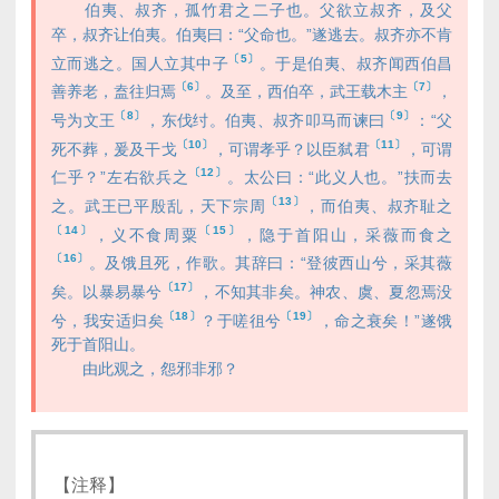
伯夷、叔齐，孤竹君之二子也。父欲立叔齐，及父
卒，叔齐让伯夷。伯夷曰：“父命也。”遂逃去。叔齐亦不肯
〔5〕
立而逃之。国人立其中子
。于是伯夷、叔齐闻西伯昌
〔6〕
〔7〕
善养老，盍往归焉
。及至，西伯卒，武王载木主
，
〔8〕
〔9〕
号为文王
，东伐纣。伯夷、叔齐叩马而谏曰
：“父
〔10〕
〔11〕
死不葬，爰及干戈
，可谓孝乎？以臣弑君
，可谓
〔12〕
仁乎？”左右欲兵之
。太公曰：“此义人也。”扶而去
〔13〕
之。武王已平殷乱，天下宗周
，而伯夷、叔齐耻之
〔14〕
〔15〕
，义不食周粟
，隐于首阳山，采薇而食之
〔16〕
。及饿且死，作歌。其辞曰：“登彼西山兮，采其薇
〔17〕
矣。以暴易暴兮
，不知其非矣。神农、虞、夏忽焉没
〔18〕
〔19〕
兮，我安适归矣
？于嗟徂兮
，命之衰矣！”遂饿
死于首阳山。
由此观之，怨邪非邪？
【注释】