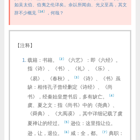
如吴太伯、伯夷之伦详矣。余以所闻由、光义至高，其文
〔14〕
辞不少概见
，何哉？
【注释】
〔2〕
载籍：书籍。
《六艺》：即《六经》。
指《诗》、《书》、《礼》、《乐》、
〔3〕
《易》、《春秋》。
《诗》、《书》虽
缺：相传孔子曾经删定《诗经》、《尚
〔4〕
书》，经秦始皇楚书后，多有缺亡。
虞、夏之文：指《尚书》中的《尧典》、
《舜典》、《大禹谟》，其中详细记载了虞
〔5〕
夏禅让的经过。
逊位：这里指让位。
〔6〕
〔7〕
逊，让，退位。
咸：全，都。
典职：