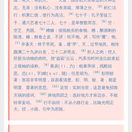
或：有人，有的人。
天道：指左右人类命运的天神意
〔3〕
志。无亲：没有私心，没有亲疏、厚薄之分。
积仁洁
〔4〕
行：积累仁德，使行为高洁。
七十子：孔子受徒三
〔5〕
千，通六艺者七十二人。七十，是举整数而言。
空：
〔6〕
空乏、穷困。
糟糠：借指粗劣的食物。糟，酿酒剩的
陈渣。糠，粮食之皮。不厌：吃不饱。厌，写作“餍”。饱。
〔7〕
卒蚤夭：终于早死。蚤，通“早”。夭，过早地死。相传
〔8〕
颜渊二十九岁白发，三十二岁死去。
肝人之肉：挖人
肝脏当动物的肉吃。按“盗跖”云云，均系当时对这位奴隶起
〔9〕
义领袖的诬称。
暴戾(ｌì，力)：粗暴乖张，残酷凶
〔10〕
恶。恣(ｚì，字)睢(ｓｕī，随)：任意胡为。
彰明较
著：形容非常明显，容易看清楚。彰、明、较、著，都是
〔11〕
明显、显著的意思。
近世：实则当世，这是避免招致
〔12〕
灾祸的措词。
择地而蹈之：选好地方才肯迈步。不敢
〔13〕
轻举妄动。
行不由径：不从小路行走，比喻光明正
大。径，小路。引申为邪路。