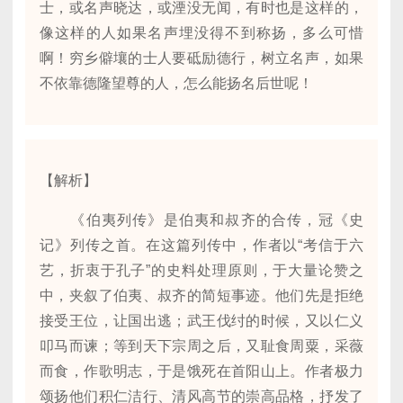
士，或名声晓达，或湮没无闻，有时也是这样的，
像这样的人如果名声埋没得不到称扬，多么可惜
啊！穷乡僻壤的士人要砥励德行，树立名声，如果
不依靠德隆望尊的人，怎么能扬名后世呢！
【解析】
《伯夷列传》是伯夷和叔齐的合传，冠《史
记》列传之首。在这篇列传中，作者以“考信于六
艺，折衷于孔子”的史料处理原则，于大量论赞之
中，夹叙了伯夷、叔齐的简短事迹。他们先是拒绝
接受王位，让国出逃；武王伐纣的时候，又以仁义
叩马而谏；等到天下宗周之后，又耻食周粟，采薇
而食，作歌明志，于是饿死在首阳山上。作者极力
颂扬他们积仁洁行、清风高节的崇高品格，抒发了