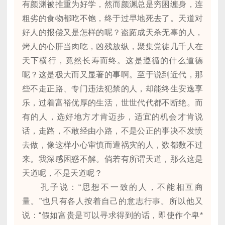
有颜渊被推重为好学，然而颜渊总是穷困缠身，连
粗劣的食物都吃不饱，终于过早地死去了。天道对
好人的报偿又是怎样的呢？盗跖成天杀无辜的人，
烤人的心肝当肉吃，凶残放纵，聚集党徒几千人在
天下横行，竟然长寿而终。这是遵循的什么道德
呢？这是极大而又显著的事啊。至于说到近代，那
些不走正路、专门违法犯禁的人，却能终生安逸享
乐，过着富裕优厚的生活，世世代代都不断绝。而
有的人，选好地方才肯迈步，适宜的机会才肯说
话，走路，不敢经由小路，不是公正的事决不发愤
去做，像这样小心审慎而遭祸灾的人，数都数不过
来。我深感困惑不解。倘若有所谓天道，那么这是
天道呢，不是天道呢？
孔子说：“思想不一致的人，不能相互商
量。”也只有各人按着自己的意志行事。所以他又
说：“假如富贵是可以寻求得到的话，即使作个卑*