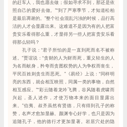
的赶车人，我也愿去做；假如寻求不到，那还是依
照自己的爱好去做。”“到了严寒季节，才知道松柏
是最后凋谢的。”整个社会混乱污浊的时候，品行高
洁的人才会显露出来。这难道不是因为有的人把富
贵安乐看得那么重，才显得另一些人把富贵安乐看
得那么轻吗？
孔子说：“君子所怕的是一直到死而名不被称
述。”贾谊说：“贪财的人为财而死，重义轻生的人
为名而献身，矜夸而贪图权势的人为争权而丧生，
平民百姓则贪生而恶死。”《易经》上说：“同样明
亮的东西，就会相互映照，同属一类的事物，自然
相互感应。”“彩云随着龙吟飞腾，谷风随着虎啸而
兴起，圣人述作，才使万物本来的面目显露出
来。”伯夷、叔齐虽然有贤德，只有得到孔子的称
赞，名声才愈加显赫。颜渊专心好学，也只是因为
追随孔子，他的德行才更加显著。岩居穴处的隐