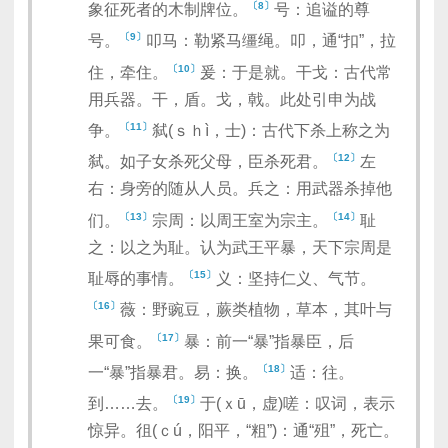
〔8〕
象征死者的木制牌位。
号：追谥的尊
〔9〕
号。
叩马：勒紧马缰绳。叩，通“扣”，拉
〔10〕
住，牵住。
爰：于是就。干戈：古代常
用兵器。干，盾。戈，戟。此处引申为战
〔11〕
争。
弑(ｓｈì，士)：古代下杀上称之为
〔12〕
弑。如子女杀死父母，臣杀死君。
左
右：身旁的随从人员。兵之：用武器杀掉他
〔13〕
〔14〕
们。
宗周：以周王室为宗主。
耻
之：以之为耻。认为武王平暴，天下宗周是
〔15〕
耻辱的事情。
义：坚持仁义、气节。
〔16〕
薇：野豌豆，蕨类植物，草本，其叶与
〔17〕
果可食。
暴：前一“暴”指暴臣，后
〔18〕
一“暴”指暴君。易：换。
适：往。
〔19〕
到……去。
于(ｘū，虚)嗟：叹词，表示
惊异。徂(ｃú，阳平，“粗”)：通“殂”，死亡。