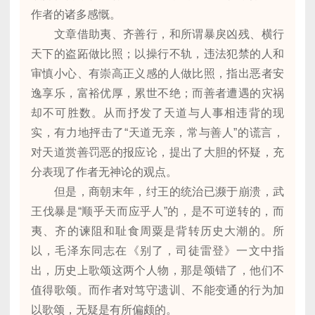
作者的诸多感慨。
文章借助夷、齐善行，和所谓暴戾凶残、横行
天下的盗跖做比照；以操行不轨，违法犯禁的人和
审慎小心、有崇高正义感的人做比照，指出恶者安
逸享乐，富裕优厚，累世不绝；而善者遭遇的灾祸
却不可胜数。从而抒发了天道与人事相违背的现
实，有力地抨击了“天道无亲，常与善人”的谎言，
对天道赏善罚恶的报应论，提出了大胆的怀疑，充
分表现了作者无神论的观点。
但是，商朝末年，纣王的统治已濒于崩溃，武
王伐暴是“顺乎天而应乎人”的，是不可逆转的，而
夷、齐的谏阻和耻食周粟是背转历史大潮的。所
以，毛泽东同志在《别了，司徒雷登》一文中指
出，历史上歌颂这两个人物，那是颂错了，他们不
值得歌颂。而作者对笃守遗训、不能变通的行为加
以歌颂，无疑是有所偏颇的。