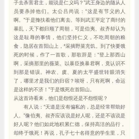
子去杀害君主，能说是仁义吗？”武王身边的随从人
员要杀掉他们。太公吕尚说：“这是有节义的人
啊。”于是搀扶着他们离去。等到武王平定了商纣的
暴乱，天下都归顺了周朝，可是伯夷、叔齐却认为
这是耻辱的事情，他们坚持仁义，不吃周朝的粮
食，隐居在首阳山上，*采摘野菜充饥。到了快要饿
死的时候，作了一首歌，那歌辞是：“登上那西山
啊，采摘那里的薇菜。以暴臣换暴君啊，竟认识不
到那是错误。神农、虞、夏的太平盛世转眼消失
了，哪里才是我们的归宿？唉呀，只有死啊，命运
是这样的不济！”于是饿死在首阳山。
从这首诗看来，他们是怨恨还是不怨恨呢？
有人说：“天道是没有偏私的，总是经常帮助好
人。”像伯夷、叔齐应该说是好人呢，还是不该说是
好人呢？他们如此地积累仁德，保持高洁的品行，
却终于饿死！再说，孔子七十名得意的学生里，只