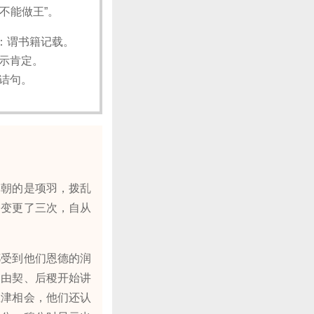
不能做王”。
）：谓书籍记载。
表示肯定。
反诘句。
朝的是项羽，拨乱
令变更了三次，自从
受到他们恩德的润
是由契、后稷开始讲
孟津相会，他们还认