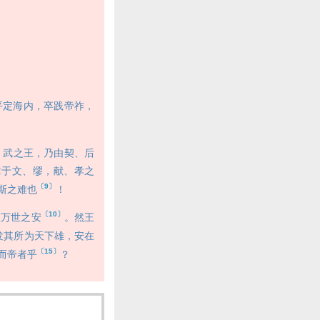
平定海内，卒践帝祚，
、武之王，乃由契、后
章于文、缪，献、孝之
〔9〕
斯之难也
！
〔10〕
万世之安
。然王
发其所为天下雄，安在
〔15〕
而帝者乎
？