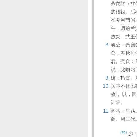
杀商纣（z
的始祖。后
在今河南省
午，师逾孟
放桀，武王
襄公：秦襄
公，春秋时
君。蚕食：
说，比喻习
彼：指虞、
兵革不休以
故”。以，因
计算。
闾巷：里巷
商、周三代
〔12〕
乡