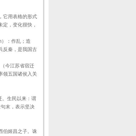
，它用表格的形式
未定，变化很快，
n）：作乱；造
兵反秦，是我国古
相（今江苏省宿迁
率领五国诸侯入关
变迁。生民以来：谓
在句末，表示坚决
西伯姬昌之子。诛