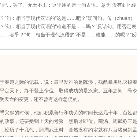
而已，罢了。无土不王：这里用的是一句古语。意为“没有封地便
？”句：相当于现代汉语的“这是……吧？”疑问句。传（zhuàn
哉？”句：相当于现代汉语的“难道不是……吗？”反诘句。用否定
能……者乎？”句：相当于现代汉语的“不是……谁能……的呢？”
秦楚之际的记载，说：最早发难的是陈涉，残酷暴戾地灭掉秦
平定天下、终于登上帝位、取得成功的是汉家。五年之间，号
受天命的变更，还不曾有这样急促的。
兴起的时候，他们积累善行和功劳的时间长达几十年，百姓都
的政事，还要受到上天的考验，然后才即位。商汤、周武称王
，经历了十几代，到周武王时，竟然没有约定就有八百诸侯到