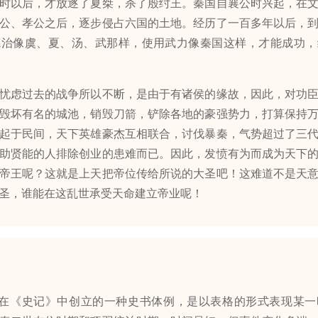
时以后，才放逐了夏桀，杀了殷纣王。秦国自襄公时兴起，在
公、孝公之后，逐步侵占六国的土地。经历了一百多年以后，
德治像虞、夏、汤、武那样，使用武力像秦国这样，才能成功，
虑过去的战争所以不断，是由于有诸侯的缘故，因此，对功臣
毁坏有名的城池，销毁刀箭，铲除各地的豪强势力，打算保持
起于民间，天下英雄豪杰互相联合，讨伐暴秦，气势超过了三
助贤能的人排除创业的患难而已。因此，发愤有为而成为天下
帝王呢？这就是上天把帝位传给所说的大圣吧！这难道不是天
圣，谁能在这乱世承受天命建立帝业呢！
在《史记》中创立的一种史书体例，是以表格的形式表现某一