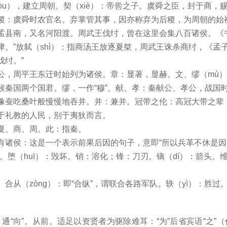
hòu），建立周朝。契（xiè）：帝喾之子。虞舜之臣，封于商，
稷：虞舜时农官名。弃掌管其事，因亦称弃为后稷，为周朝的始
孟县南，又名河阳渡。周武王伐纣，曾在这里会集八百诸侯。《书
津。”放弑（shì）：指商汤王放逐夏桀，周武王诛杀商纣，《孟子
伐纣。”
公，周平王东迁时始列为诸侯。章：显著，显赫。文、缪（mù
候秦国两个国君。缪，一作“穆”。献、孝：秦献公、孝公，战国
像蚕吃桑叶般慢慢地吞并。并：兼并。冠带之伦：高冠大带之辈
于礼教的人民，别于夷狄而言。
夏、商、周。此：指秦。
有诸侯：这是一个表示前果后因的句子，意即“所以兵革不休是
。堕（huī）：毁坏。销：溶化；锋：刀刃。镝（dí）：箭头。维
。合从（zòng）：即“合纵”，谓联合各路军队。轶（yì）：胜过
。
：通“向”。从前。适足以资贤者为驱除难耳：“为”后省宾语“之”