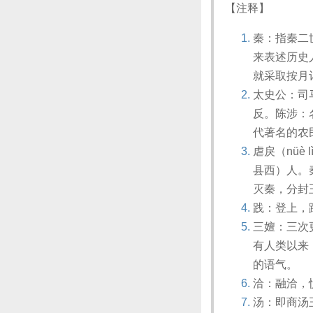
【注释】
秦：指秦二
来表述历史
就采取按月
太史公：司
反。陈涉：
代著名的农
虐戾（nü
县西）人。
灭秦，分封
践：登上，踏
三嬗：三次
有人类以来
的语气。
洽：融洽，
汤：即商汤