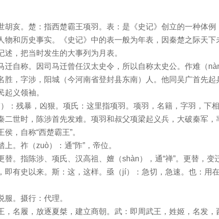
世胡亥。楚：指西楚霸王项羽。表：是《史记》创立的一种体例
人物和历史事实。《史记》中的表一般为年表，因秦楚之际天下
记述，把当时发生的大事列为月表。
马迁自称。因司马迁曾任汉太史令，所以自称太史公。作难（nà
名胜，字涉，阳城（今河南省登封县东南）人。他同吴广首先起
民起义领袖。
è lì）：残暴，凶狠。项氏：这里指项羽。项羽，名籍，字羽，下
秦二世时，陈涉首先发难。项羽和叔父项梁起义兵，大破秦军，
王侯，自称“西楚霸王”。
上。祚（zuò）：通“阼”，帝位。
更替。指陈涉、项氏、汉高祖、嬗（shàn），通“禅”。更替，
，即有史以来。斯：这，这样。亟（jí）：急切，急速。也：用
悦服。摄行：代理。
王，名履，放逐夏桀，建立商朝。武：即周武王，姓姬，名发，