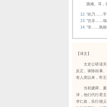
困难。耳，
“此乃……乎
“岂非……
“非……孰
【译文】
太史公研读关于
反正、诛除凶暴、
有人类以来，帝王
当初虞舜、夏禹
泽，他们代行君主
求仁政，实行德义