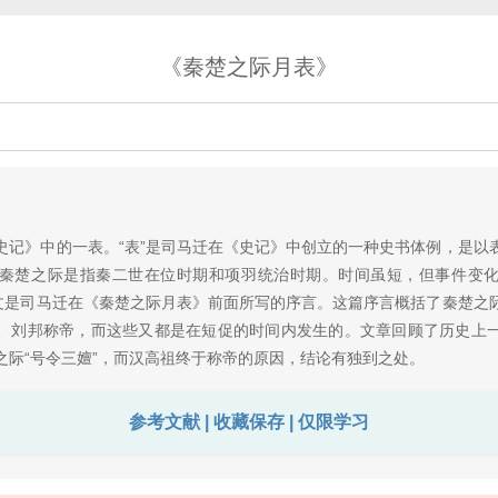
《秦楚之际月表》
》中的一表。“表”是司马迁在《史记》中创立的一种史书体例，是以
秦楚之际是指秦二世在位时期和项羽统治时期。时间虽短，但事件变
本文是司马迁在《秦楚之际月表》前面所写的序言。这篇序言概括了秦楚之
、刘邦称帝，而这些又都是在短促的时间内发生的。文章回顾了历史上
之际“号令三嬗”，而汉高祖终于称帝的原因，结论有独到之处。
参考文献 | 收藏保存 | 仅限学习