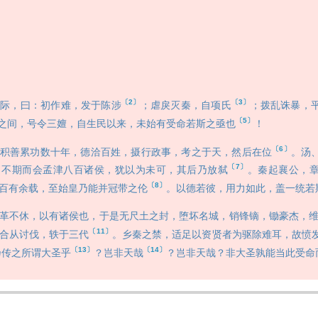
〔2〕
〔3〕
，曰：初作难，发于陈涉
；虐戾灭秦，自项氏
；拨乱诛暴，
〔5〕
之间，号令三嬗，自生民以来，未始有受命若斯之亟也
！
〔6〕
善累功数十年，德洽百姓，摄行政事，考之于天，然后在位
。汤
〔7〕
，不期而会孟津八百诸侯，犹以为未可，其后乃放弑
。秦起襄公，
〔8〕
百有余载，至始皇乃能并冠带之伦
。以德若彼，用力如此，盖一统若
不休，以有诸侯也，于是无尺土之封，堕坏名城，销锋镝，锄豪杰，维
〔11〕
合从讨伐，轶于三代
。乡秦之禁，适足以资贤者为驱除难耳，故愤
〔13〕
〔14〕
乃传之所谓大圣乎
？岂非天哉
？岂非天哉？非大圣孰能当此受命