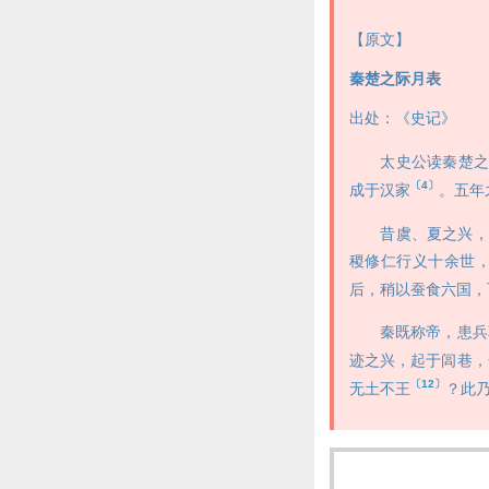
【原文】
秦楚之际月表
出处：《史记》
太史公读秦楚之际
〔4〕
成于汉家
。五年
昔虞、夏之兴，积
稷修仁行义十余世
后，稍以蚕食六国，
秦既称帝，患兵革
迹之兴，起于闾巷，
〔12〕
无土不王
？此