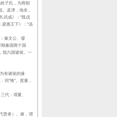
赐姓子氏，为商朝
祖。孟津，地名，
.武成》：“既戊
.梁惠王下》：“汤
）：秦文公、缪
时期秦国两个国
，指六国诸侯。一
因为有诸侯的缘
：同“惟”。度量，
。三代：谓夏、
（代贤者）。难，谓