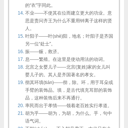
的“衣”字同此。
不业——不使其在位而建立更大的功业。意
思是责问齐王为什么不重用钟离子这样的贤
人。
叶阳子——叶(shè)阳，地名；叶阳子是齐国
另一位“处士”。
振——赈，救济。
息——繁殖。在这里是使动用法的动词。
北宫之女婴儿子——北宫(复姓)家的女儿叫
婴儿子的。其人是齐国著名的孝女。
彻其环填(tián)——彻，除。环，用于耳朵或
手臂的装饰品。填，是古代填充耳部的装饰
品，这种装饰后来不再通行。
率民而出于孝情——领着老百姓实行孝道。
胡为乎——胡为，为胡，为什么。乎，句中
语气词。