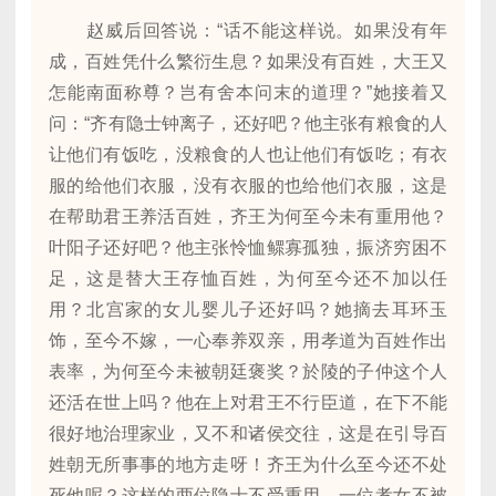
赵威后回答说：“话不能这样说。如果没有年
成，百姓凭什么繁衍生息？如果没有百姓，大王又
怎能南面称尊？岂有舍本问末的道理？”她接着又
问：“齐有隐士钟离子，还好吧？他主张有粮食的人
让他们有饭吃，没粮食的人也让他们有饭吃；有衣
服的给他们衣服，没有衣服的也给他们衣服，这是
在帮助君王养活百姓，齐王为何至今未有重用他？
叶阳子还好吧？他主张怜恤鳏寡孤独，振济穷困不
足，这是替大王存恤百姓，为何至今还不加以任
用？北宫家的女儿婴儿子还好吗？她摘去耳环玉
饰，至今不嫁，一心奉养双亲，用孝道为百姓作出
表率，为何至今未被朝廷褒奖？於陵的子仲这个人
还活在世上吗？他在上对君王不行臣道，在下不能
很好地治理家业，又不和诸侯交往，这是在引导百
姓朝无所事事的地方走呀！齐王为什么至今还不处
死他呢？这样的两位隐士不受重用，一位孝女不被