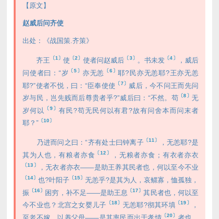
【原文】
赵威后问齐使
出处：《战国策.齐策》
〔1〕
〔2〕
〔3〕
〔4〕
齐王
使
使者问赵威后
。书未发
，威后
〔5〕
〔6〕
问使者曰：“岁
亦无恙
耶?民亦无恙耶?王亦无恙
〔7〕
耶?”使者不悦，曰：“臣奉使使
威后，今不问王而先问
〔8〕
岁与民，岂先贱而后尊贵者乎?”威后曰：“不然。苟
无
〔9〕
岁何以
有民?苟无民何以有君?故有问舍本而问末者
〔10〕
耶？”
〔11〕
乃进而问之曰：“齐有处士曰钟离子
，无恙耶?是
〔12〕
其为人也，有粮者亦食
，无粮者亦食；有衣者亦衣
〔13〕
，无衣者亦衣——是助王养其民者也，何以至今不业
〔14〕
〔15〕
也?叶阳子
无恙乎?是其为人，哀鳏寡，恤孤独，
〔16〕
〔17〕
振
困穷，补不足——是助王息
其民者也，何以至
〔18〕
〔19〕
今不业也？北宫之女婴儿子
无恙耶?彻其环填
，
〔20〕
至老不嫁，以养父母——是其率民而出于孝情
者也，