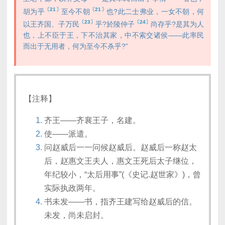
〔21〕
〔21〕
胡为乎
至今不朝
也?此二士弗业，一女不朝，何
〔23〕
〔24〕
以王齐国、子万民
乎?於陵仲子
尚存乎?是其为人
也，上不臣于王，下不治其家，中不索交诸侯——此率民
而出于无用者，何为至今不杀乎?”
【注释】
齐王——齐襄王子，名建。
使——派遣。
问赵威后一一问候赵威后。赵威后一称赵太
后，赵惠文王夫人，惠文王死后太子继位，
年纪较小，“太后用事”(《史记.赵世家》)，曾
实际执政两年。
书未发——书，指齐王建写给赵威后的信。
未发，尚未启封。