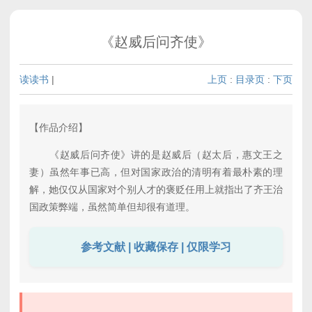
《赵威后问齐使》
读读书
|
上页
:
目录页
:
下页
【作品介绍】
《赵威后问齐使》讲的是赵威后（赵太后，惠文王之
妻）虽然年事已高，但对国家政治的清明有着最朴素的理
解，她仅仅从国家对个别人才的褒贬任用上就指出了齐王治
国政策弊端，虽然简单但却很有道理。
参考文献 | 收藏保存 | 仅限学习