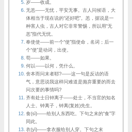
岁——收成。
无恙——无忧，平安无事。古人问候语，大
体相当于现在说的“还好吧”。恙，据说是一
种害人虫，古人对它非常警惕，所以用“无
恙”指代无忧。
奉使使——前一个“使”指使命，名词；后一
个“使”是动词，出使。
苟——如果。
何以——以何，凭什么。
舍本而问末者耶?——这一句是反诘的语
气，意思说我这样问难道是抛弃重要的而去
问次要的事情吗?
齐有处士日钟离子——处士，不当官的知名
人士。钟离子，钟离(复姓)先生。
食(sì)——给别人东西吃。下句之末的“食”字
同此。
衣(yì)——拿衣服给别人穿。下句之末