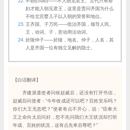
不朝(cháo)——不入朝见君王。古代只有命
妇才能入朝见君王，这里是责问齐国为什么
不给北宫婴儿子以入朝的荣誉和地位。
王齐国、子万民——统治齐国，领导人民。
王，动词。子，意动用法动词。
於陵仲子——於陵，地名。仲子，人名，其
人是齐国一位有独立见解的隐士。
【白话翻译】
齐建派遣使者问候赵威后，还没有打开书信，
赵威后问使者：“今年收成还可以吧？百姓安乐吗？
你们大王无恙吧？”使者有点不开心，说：“臣奉大
王之命向太后问好，您不先问我们大王状况却打听
年成、百姓的状况，这有点先卑后尊吧？”