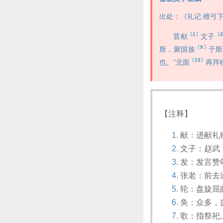
出处：《礼记.檀弓
〔1〕
〔
晋献
文子
〔9〕
斯，聚国族
于斯
〔13〕
也。”北面
再拜
【注释】
献：进献礼
文子：赵武
发：发言赞
张老：前去
轮：盘旋屈
奂：众多，
歌：指祭祀