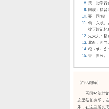
哭：指举行
国族：指晋
要：同“腰”
领：头颈。
被灭族记忆
先大夫：指
北面：面向
稽（qǐ）
善：擅长。
【白话翻译】
晋国祝贺赵文子
这里祭祀奏乐，在
乐，在这里居丧哭