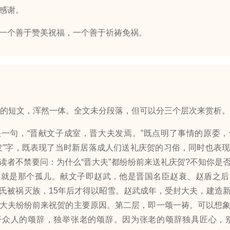
感谢。
个善于赞美祝福，一个善于祈祷免祸。
的短文，浑然一体。全文未分段落，但可以分三个层次来赏析。
句，“晋献文子成室，晋大夫发焉。”既点明了事情的原委，
发”字，既表现了当时新居落成人们送礼庆贺的习俗，同时也表
读者不禁要问：为什么“晋大夫”都纷纷前来送礼庆贺?不知你是
人就是那个孤儿。献文子即赵武，他是晋国名臣赵衰、赵盾之后
氏被祸灭族，15年后才得以昭雪。赵武成年，受封大夫，建造
大夫纷纷前来祝贺的主要原因。第二层，即一颂一祷。可以想
开众人的颂辞，独举张老的颂辞。因为张老的颂辞独具匠心，别