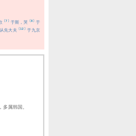
〔7〕
〔8〕
歌
于斯，哭
于
〔12〕
从先大夫
于九京
，多属韩国。