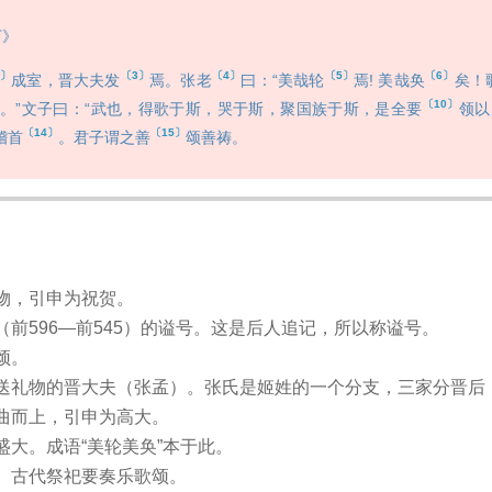
下》
2〕
〔3〕
〔4〕
〔5〕
〔6〕
成室，晋大夫发
焉。张老
曰：“美哉轮
焉! 美哉奂
矣！
〔10〕
。”文子曰：“武也，得歌于斯，哭于斯，聚国族于斯，是全要
领以
〔14〕
〔15〕
稽首
。君子谓之善
颂善祷。
物，引申为祝贺。
（前596—前545）的谥号。这是后人追记，所以称谥号。
颂。
送礼物的晋大夫（张孟）。张氏是姬姓的一个分支，三家分晋后
曲而上，引申为高大。
盛大。成语“美轮美奂”本于此。
。古代祭祀要奏乐歌颂。