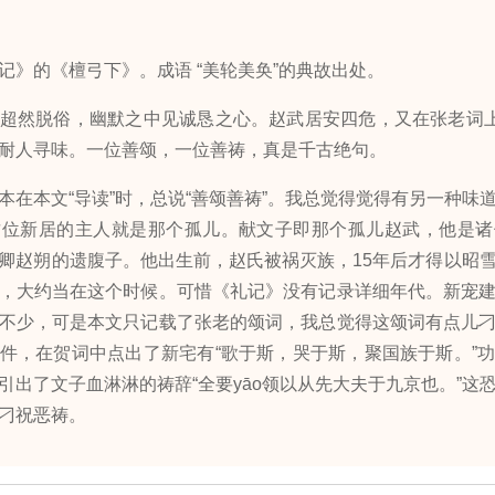
的《檀弓下》。成语 “美轮美奂”的典故出处。
然脱俗，幽默之中见诚恳之心。赵武居安四危，又在张老词上增
耐人寻味。一位善颂，一位善祷，真是千古绝句。
本文“导读”时，总说“善颂善祷”。我总觉得觉得有另一种味
这位新居的主人就是那个孤儿。献文子即那个孤儿赵武，他是诸
卿赵朔的遗腹子。他出生前，赵氏被祸灭族，15年后才得以昭
，大约当在这个时候。可惜《礼记》没有记录详细年代。新宠
不少，可是本文只记载了张老的颂词，我总觉得这颂词有点儿
件，在贺词中点出了新宅有“歌于斯，哭于斯，聚国族于斯。”
引出了文子血淋淋的祷辞“全要yāo领以从先大夫于九京也。”这
刁祝恶祷。