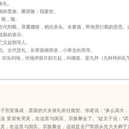
丧礼。
国的贵族。聚国族：指宴饮。
；领，颈。
古代刑戳，罪重腰斩，稍次杀头。全要领，即免受行戳的意思。
犹新的表示。
亡父赵朔等人。
北。古代堂礼，长辈面南而坐，小辈北向而拜。
首：叩头到地，伏地停留片刻方起，叫稽首。是九拜（九种拜的礼
宫室落成，晋国的大夫发礼前往致贺。张老说：“多么高大，
这 里居丧哭灵，在这里与国宾、宗族聚会了。”赵文子说：“
灵，在这里与国宾、宗族聚会，这就是全尸而跟从先大夫葬于