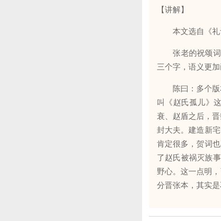
【讲解】
本文选自《礼记》
张老的祝颂词超
三个字，语义更加
陈曰：多个版本在
叫《赵氏孤儿》
衰、赵盾之后，晋
封大夫。建造新宅
肯定很多，贺词也
了赵氏被祸灭族事
野心。这一点明，
分晋张本，其实是