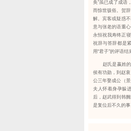
奂”虽已成了成语
而惊世骇俗。贺辞
解。宾客或疑惑不
意与张老的语重心
永恒祝我寿终正寝
祝辞与答辞都是紧
用“君子”的评语结
赵氏是嬴姓的一个
侯有功勋，到赵衰
公三年娶成公（景
夫人怀着身孕躲进
后，赵武得到韩阙
是复位后不久的事