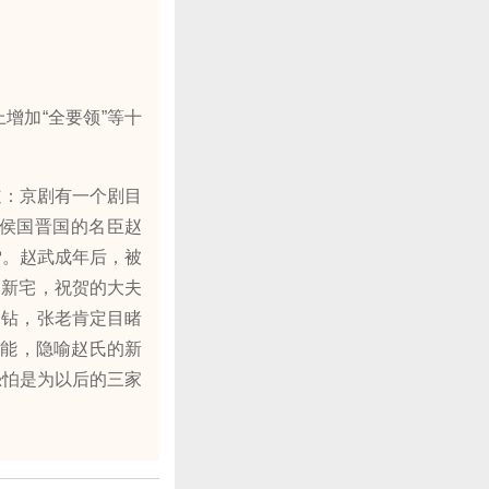
加“全要领”等十
道：京剧有一个剧目
侯国晋国的名臣赵
雪。赵武成年后，被
建新宅，祝贺的大夫
刁钻，张老肯定目睹
功能，隐喻赵氏的新
恐怕是为以后的三家