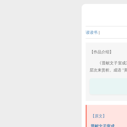
读读书
|
【作品介绍】
《晋献文子室成》
层次来赏析。成语 “
【原文】
晋献文子室成