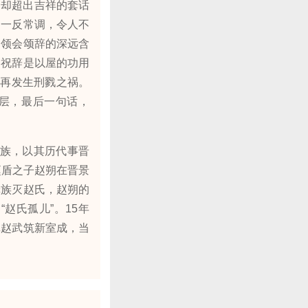
，却超出吉祥的套话
，一反常调，令人不
，领会颂辞的深远含
的祝辞是以屋的功用
不再发生刑戮之祸。
三层，最后一句话，
大族，以其历代事晋
赵盾之子赵朔在晋景
罪族灭赵氏，赵朔的
赵氏孤儿”。15年
记赵武筑新室成，当