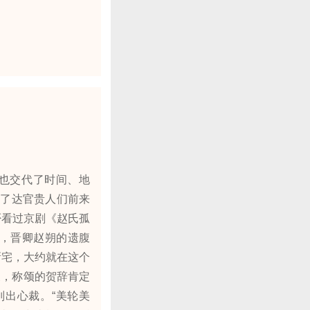
也交代了时间、地
现了达官贵人们前来
否看过京剧《赵氏孤
，晋卿赵朔的遗腹
新宅，大约就在这个
象，称颂的贺辞肯定
出心裁。“美轮美