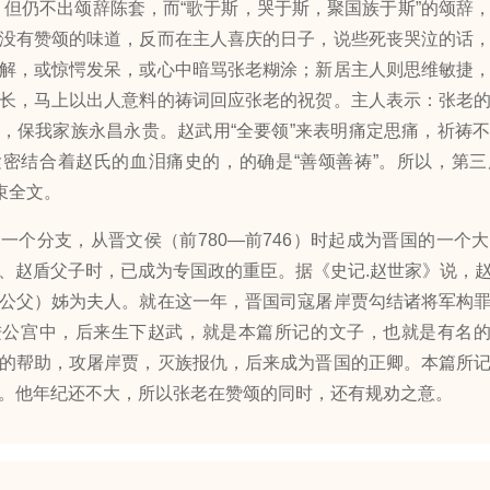
，但仍不出颂辞陈套，而“歌于斯，哭于斯，聚国族于斯”的颂辞
没有赞颂的味道，反而在主人喜庆的日子，说些死丧哭泣的话
解，或惊愕发呆，或心中暗骂张老糊涂；新居主人则思维敏捷
长，马上以出人意料的祷词回应张老的祝贺。主人表示：张老
，保我家族永昌永贵。赵武用“全要领”来表明痛定思痛，祈祷
密结合着赵氏的血泪痛史的，的确是“善颂善祷”。所以，第
束全文。
分支，从晋文侯（前780—前746）时起成为晋国的一个
、赵盾父子时，已成为专国政的重臣。据《史记.赵世家》说，
公父）姊为夫人。就在这一年，晋国司寇屠岸贾勾结诸将军构
公宫中，后来生下赵武，就是本篇所记的文子，也就是有名的“
的帮助，攻屠岸贾，灭族报仇，后来成为晋国的正卿。本篇所
。他年纪还不大，所以张老在赞颂的同时，还有规劝之意。