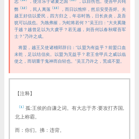
志
，使淫乐于诸夏之国
，以自伤也。使吾甲兵钝
〔12〕
〔13〕
弊
，民人离落
，而日以憔悴，然后安受吾烬。夫
越王好信以爱民，四方归之，年谷时熟，日长炎炎，及吾
犹可以战也。为虺弗摧，为蛇将若何？”吴王曰：“大夫奚隆
于越？越曾足以为大虞乎？若无越，则吾何以春秋曜吾军
士？”乃许之成。
将盟，越王又使诸稽郢辞曰：“以盟为有益乎？前盟口血
未乾，足以结信矣。以盟为无益乎？君王舍甲兵之威以临
使之，而胡重于鬼神而自轻也。”吴王乃许之，荒成不盟。
【注释】
〔1〕
孤:王侯的自谦之词。有大志于齐:要攻打齐国,
北上称霸。
而：你们。拂：违背。