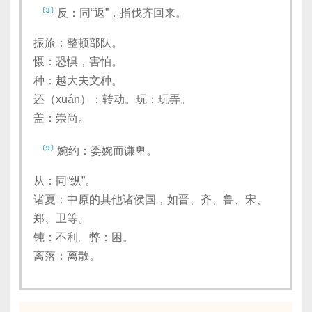
〔3〕
反：同“返”，指伐齐回来。
振旅：整顿部队。
慑：恐惧，害怕。
种：越大夫文种。
还（xuán）：转动。玩：玩弄。
盖：崇尚。
〔9〕
婉约：委婉而谦卑。
从：同“纵”。
诸夏：中原的其他诸侯国，如晋、齐、鲁、宋、
郑、卫等。
钝：不利。弊：困。
离落：离散。