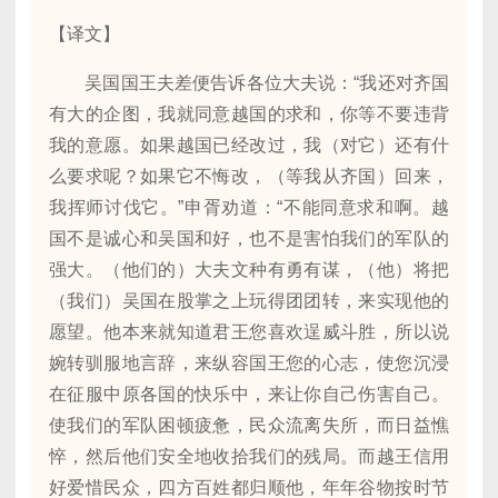
【译文】
吴国国王夫差便告诉各位大夫说：“我还对齐国
有大的企图，我就同意越国的求和，你等不要违背
我的意愿。如果越国已经改过，我（对它）还有什
么要求呢？如果它不悔改，（等我从齐国）回来，
我挥师讨伐它。”申胥劝道：“不能同意求和啊。越
国不是诚心和吴国和好，也不是害怕我们的军队的
强大。（他们的）大夫文种有勇有谋，（他）将把
（我们）吴国在股掌之上玩得团团转，来实现他的
愿望。他本来就知道君王您喜欢逞威斗胜，所以说
婉转驯服地言辞，来纵容国王您的心志，使您沉浸
在征服中原各国的快乐中，来让你自己伤害自己。
使我们的军队困顿疲惫，民众流离失所，而日益憔
悴，然后他们安全地收拾我们的残局。而越王信用
好爱惜民众，四方百姓都归顺他，年年谷物按时节