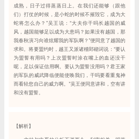
成熟，日子过得蒸蒸日上。在我们还能够（跟他
们）打仗的时候，是小蛇的时候不摧毁它，成为大
蛇将怎么办？”吴王说：“大夫你干吗长越国的威
风，越国能够足以成为大患吗？如果没有越国，那
我春秋演习向谁炫耀我的军队啊？”便同意了越国的
求和。将要盟约时，越王又派诸稽郢砌词说：“要认
为盟誓有用吗？上次盟誓时涂在嘴上的血还没干
呢，足以保证信用啊。要认为盟誓没用吗？君王家
的军队的威武降临便能使唤我们，干吗要看重鬼神
而看轻您自己的威力啊。”吴王便同意讲和，空有讲
和没有盟誓。
【解析】