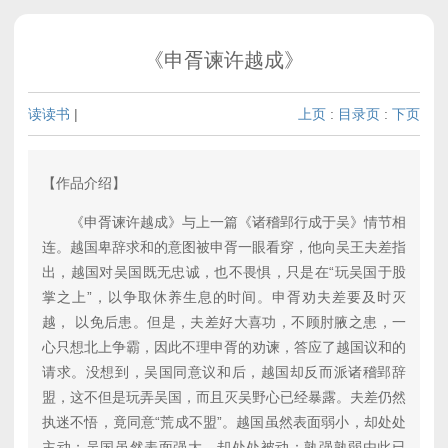
《申胥谏许越成》
读读书
|
上页
:
目录页
:
下页
【作品介绍】
《申胥谏许越成》与上一篇《诸稽郢行成于吴》情节相
连。越国卑辞求和的意图被申胥一眼看穿，他向吴王夫差指
出，越国对吴国既无忠诚，也不畏惧，只是在“玩吴国于股
掌之上”，以争取休养生息的时间。申胥劝夫差要及时灭
越， 以免后患。但是，夫差好大喜功，不顾肘腋之患，一
心只想北上争霸，因此不理申胥的劝谏，答应了越国议和的
请求。没想到，吴国同意议和后，越国却反而派诸稽郢辞
盟，这不但是玩弄吴国，而且灭吴野心已经暴露。夫差仍然
执迷不悟，竟同意“荒成不盟”。越国虽然表面弱小，却处处
主动；吴国虽然表面强大，却处处被动：孰强孰弱由此已