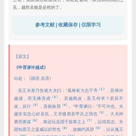
见，越胜吴败是必然的了。
参考文献 | 收藏保存 | 仅限学习
【原文】
《申胥谏许越成》
出处：《国语.吴语》
〔1〕
吴王夫差乃告诸大夫曰：“孤将有大志于齐
，吾将许
〔2〕
越成，而无拂吾虑
。若越既改，吾又何求？若其不
〔3〕
〔4〕
改，反行
，吾振旅焉
。”申胥谏曰：“不可许也。夫
〔5〕
越非实忠心好吴也，又非慑畏吾甲兵之强也
。大夫种
〔6〕
〔7〕
勇而善谋
，将还玩吴国于股掌之上
，以得其志。夫
〔8〕
〔9〕
固知君王之盖威以好胜也
，故婉约其辞
，以从逸王
〔10〕
〔11〕