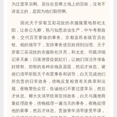
为过度享乐啊。居住在贫瘠土地上的百姓，没有不
讲道义的，是因为他们勤劳啊。
因此天子穿着五彩花纹的衣服隆重地祭祀太
阳，让叁公九卿，熟习知悉农业生产，中午考察政
务，交代百官要做的事务。京都县邑各级官员在
牧、相的领导下，安排事务使百姓得到治理。天子
穿着三采花纹的衣服祭祀月亮，和太史、司载详细
记录天象；日落便督促嫔妃们，让她们清洁并准备
好禘祭、郊祭的各种谷物及器皿，然后才休息。诸
侯们清早听取天子布置事务和训导，白天完成他们
所负责的日常政务，傍晚反复检查有关典章和法
规，夜晚警告众官，告诫他们不要过度享乐，然后
才休息。卿大夫清早统筹安排政务，白天与属僚商
量处理政务，傍晚梳理一遍当天的事务，夜晚处理
他的家事，然后才休息。贵族青年清早接受早课，