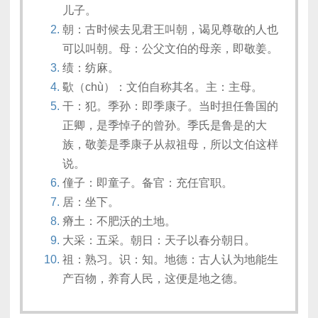
儿子。
朝：古时候去见君王叫朝，谒见尊敬的人也
可以叫朝。母：公父文伯的母亲，即敬姜。
绩：纺麻。
歜（chù）：文伯自称其名。主：主母。
干：犯。季孙：即季康子。当时担任鲁国的
正卿，是季悼子的曾孙。季氏是鲁是的大
族，敬姜是季康子从叔祖母，所以文伯这样
说。
僮子：即童子。备官：充任官职。
居：坐下。
瘠土：不肥沃的土地。
大采：五采。朝日：天子以春分朝日。
祖：熟习。识：知。地德：古人认为地能生
产百物，养育人民，这便是地之德。