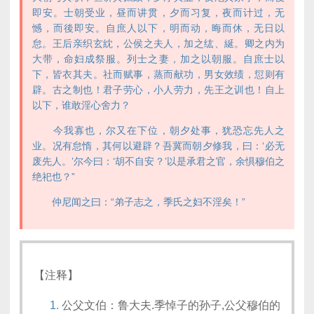
即安。士朝受业，昼而讲贯，夕而习复，夜而计过，无
憾，而後即安。自庶人以下，明而动，晦而休，无日以
怠。王后亲织玄紞，公侯之夫人，加之纮、綖。卿之内为
大带，命妇成祭服。列士之妻，加之以朝服。自庶士以
下，皆衣其夫。社而赋事，蒸而献功，男女效绩，愆则有
辟。古之制也！君子劳心，小人劳力，先王之训也！自上
以下，谁敢淫心舍力？
今我寡也，尔又在下位，朝夕处事，犹恐忘先人之
业。况有怠惰，其何以避辟？吾冀而朝夕修我，曰：‘必无
废先人。’尔今曰：‘胡不自安？’以是承君之官，余惧穆伯之
绝祀也？”
仲尼闻之曰：“弟子志之，季氏之妇不淫矣！”
【注释】
公父文伯：鲁大夫.季悼子的孙子,公父穆伯的