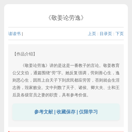
《敬姜论劳逸》
读读书
|
上页
:
目录页
:
下页
【作品介绍】
《敬姜论劳逸》讲的是这是一番教子的言论。敬姜教育
公父文伯，通篇围绕“劳”字。她反复强调，劳则善心生，逸
则恶心生，因而上自天子下到庶民都应劳苦，否则就会生淫
志善，毁家败业。文中列数了天子、诸侯、卿大夫、士和王
后及各级官员之妻的职责，具有参考价值。
参考文献 | 收藏保存 | 仅限学习