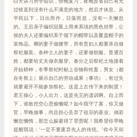
白天讲习所学知识，傍晚复习，夜晚反省自己有无
过错直到没有什么不满意的地方，然后才休息。从
平民以下，日出而作，日落而息，没有一天懈怠
的。王后亲子编织冠冕上用来系瑱的黑色丝带，公
侯的夫人还要编织系于颌下的帽带以及覆盖帽子的
装饰品。卿的妻子做腰带，所有贵妇人都要亲自做
祭祀服装。各种士人的妻子，还要做朝服。普通百
姓，都要给丈夫做衣服穿。春分之后祭祀土地接着
开始耕种，冬季祭祀时献上谷物和牲畜，男女（都
在冬祭上）展示自己的劳动成果（事功），有过失
就要避开不能参加祭祀。这是上古传下来的制度！
君王操心，小人出力，这是先王的遗训啊。自上而
下，谁敢挖空心思偷懒呢？如今我守了寡，你又做
官，早晚做事，尚且担心丢弃了祖宗的基业。倘若
懈怠懒惰，那怎么躲避得了罪责呢！我希望你早晚
提醒我说：‘一定不要废弃先人的传统。’你今天却