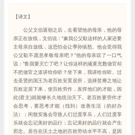
【译文】
公父文伯退朝之后，去看望他的母亲，他的母
亲正在放线，文伯说：“象我公父歜这样的人家还要
主母亲自放线，这恐怕会让季孙恼怒。他会觉得我
公父歜不愿意孝敬母亲吧？”他的母亲叹了一口气
说：“鲁国要灭亡了吧？让你这样的顽童充数做官却
不把做官之道讲给你听？坐下来，我讲给你听。过
去圣贤的国王为老百姓安置居所，选择贫瘠之地让
百姓定居下来，使百姓劳作，发挥他们的才能，因
此(君主)就能够长久地统治天下。老百姓要劳作才
会思考，要思考才能（找到）改善生活（的好办
法）；闲散安逸会导致人们过度享乐，人们过度享
乐就会忘记美好的品行；忘记美好的品行就会产生
邪念。居住在沃土之地的百姓劳动水平不高，是因