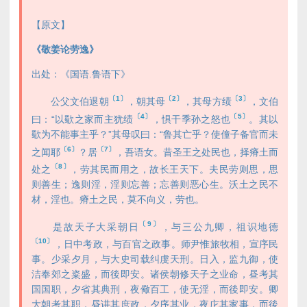
【原文】
《敬姜论劳逸》
出处：《国语.鲁语下》
〔1〕
〔2〕
〔3〕
公父文伯退朝
，朝其母
，其母方绩
，文伯
〔4〕
〔5〕
曰：“以歜之家而主犹绩
，惧干季孙之怒也
。其以
歜为不能事主乎？”其母叹曰：“鲁其亡乎？使僮子备官而未
〔6〕
〔7〕
之闻耶
？居
，吾语女。昔圣王之处民也，择瘠土而
〔8〕
处之
，劳其民而用之，故长王天下。夫民劳则思，思
则善生；逸则淫，淫则忘善；忘善则恶心生。沃土之民不
材，淫也。瘠土之民，莫不向义，劳也。
〔9〕
是故天子大采朝日
，与三公九卿，祖识地德
〔10〕
，日中考政，与百官之政事。师尹惟旅牧相，宣序民
事。少采夕月，与大史司载纠虔天刑。日入，监九御，使
洁奉郊之粢盛，而後即安。诸侯朝修天子之业命，昼考其
国国职，夕省其典刑，夜儆百工，使无淫，而後即安。卿
大朝考其职，昼讲其庶政，夕序其业，夜庀其家事，而後