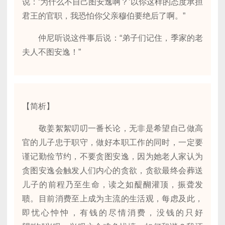
说：‘为什么不自己图安逸啊？’以你这样的态度承担
君王的官职，我恐怕你父亲穆伯要绝后了啊。”
仲尼听说这件事后说：“弟子们记住，季家的老
夫人不图安逸！”
【简析】
敬姜絮絮叨叨一番长论，无非是希望自己做高
官的儿子忠于职守，做好本职工作的同时，一定要
谨记勤俭节约，不要贪图安逸，因为她老人家认为
贪图安逸会触发人们内心的贪欲，贪欲最终会葬送
儿子的前程乃至生命，读之如醍醐灌顶，振聋发
聩。目前消费至上成为主流的生活观，每虑及此，
即忧心忡忡，有钱的尽情消费，没钱的只好