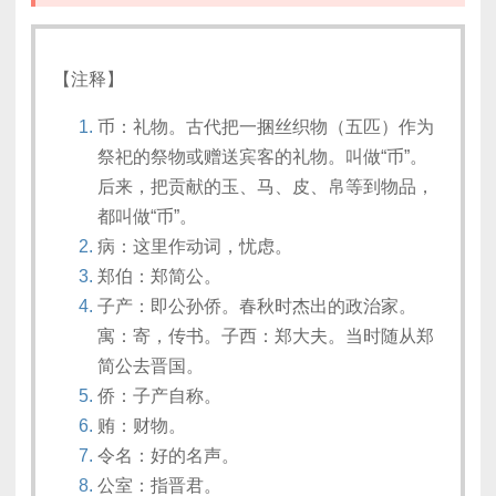
【注释】
币：礼物。古代把一捆丝织物（五匹）作为
祭祀的祭物或赠送宾客的礼物。叫做“币”。
后来，把贡献的玉、马、皮、帛等到物品，
都叫做“币”。
病：这里作动词，忧虑。
郑伯：郑简公。
子产：即公孙侨。春秋时杰出的政治家。
寓：寄，传书。子西：郑大夫。当时随从郑
简公去晋国。
侨：子产自称。
贿：财物。
令名：好的名声。
公室：指晋君。