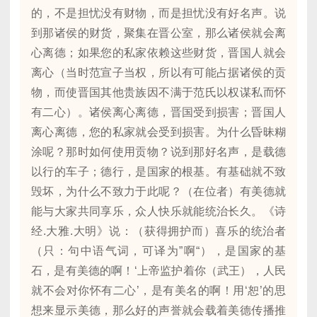
的，不是担忧没有财物，而是担忧没有好名声。说
到那诸侯的财货，聚集在晋公室，那么诸侯就会离
心离德；如果您的私家依赖这些财货，晋国人就会
离心（当时范宣子当权，所以有可能占据诸侯的贡
物，而使晋国其他贵族因不满于范氏以权谋私而怀
有二心）。诸侯离心离德，晋国受到损害；晋国人
离心离德，您的私家就会受到损害。为什么昏昧糊
涂呢？那时如何使用贡物？说到那好名声，是载德
以行的车子；德行，是国家的根基。有基础就不致
毁坏，为什么不致力于此呢？（在位者）有美德就
能与大家共同享乐，众人快乐就能统治长久。《诗
经.大雅.大明》说：（获得拥护而）喜乐的统治者
（只：句中语气词，可译为”啊“），是国家的基
石，是有美德的啊！‘上帝监护着你（武王），人民
就不会对你怀有二心’，是有美名的啊！用‘恕’的思
想来显示美德，那么好的声誉就会载着美德传播推