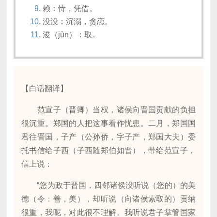
赖：恃，凭借。
没没：沉溺，贪恋。
浚（jùn）：取。
【白话翻译】
范宣子（晋卿）当权，诸侯向晋国贡献的负担
很沉重。郑国的人把这事看作忧患。二月，郑国国
君往晋国，子产（公孙侨，字子产，郑国大夫）委
托书信给子西（子西随郑伯如晋），带给范宣子，
信上说：
“您为政于晋国，四邻诸侯没听说（您的）的美
德（令：善，美），却听说（向诸侯索取的）贡纳
很重，我呢，对此很不理解。我听说君子掌管国家