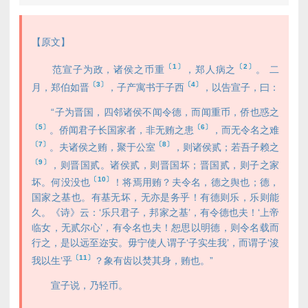
【原文】
〔1〕
〔2〕
范宣子为政，诸侯之币重
，郑人病之
。 二
〔3〕
〔4〕
月，郑伯如晋
，子产寓书于子西
，以告宣子，曰：
“子为晋国，四邻诸侯不闻令德，而闻重币，侨也惑之
〔5〕
〔6〕
。侨闻君子长国家者，非无贿之患
，而无令名之难
〔7〕
〔8〕
。夫诸侯之贿，聚于公室
，则诸侯贰；若吾子赖之
〔9〕
，则晋国贰。诸侯贰，则晋国坏；晋国贰，则子之家
〔10〕
坏。何没没也
！将焉用贿？夫令名，德之舆也；德，
国家之基也。有基无坏，无亦是务乎！有德则乐，乐则能
久。《诗》云：‘乐只君子，邦家之基’，有令德也夫！‘上帝
临女，无贰尔心’，有令名也夫！恕思以明德，则令名载而
行之，是以远至迩安。毋宁使人谓子‘子实生我’，而谓子‘浚
〔11〕
我以生’乎
？象有齿以焚其身，贿也。”
宣子说，乃轻币。