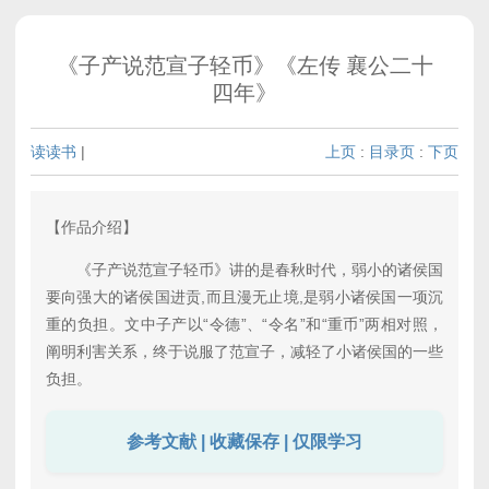
《子产说范宣子轻币》《左传 襄公二十
四年》
读读书
|
上页
:
目录页
:
下页
【作品介绍】
《子产说范宣子轻币》讲的是春秋时代，弱小的诸侯国
要向强大的诸侯国进贡,而且漫无止境,是弱小诸侯国一项沉
重的负担。文中子产以“令德”、“令名”和“重币”两相对照，
阐明利害关系，终于说服了范宣子，减轻了小诸侯国的一些
负担。
参考文献 | 收藏保存 | 仅限学习