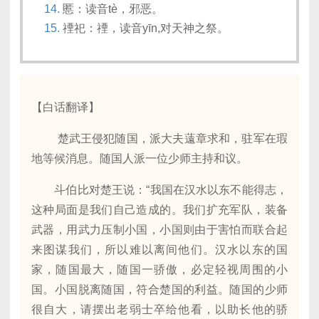
慝：读音tè，邪恶。
禋祀：禋，读音yīn,对天神之祭。
【白话翻译】
楚武王侵犯随国，派大夫薳章求和，驻军在瑕
地等候消息。随国人派一位少师主持和议。
斗伯比对楚王说：“我国在汉水以东不能得志，
这种局面是我们自己造成的。我们扩充军队，装备
武器，用武力压制小国，小国则由于害怕而联合起
来图谋我们，所以难以离间他们。汉水以东的国
家，随国最大，随国一骄傲，必定轻视周围的小
国。小国脱离随国，符合楚国的利益。随国的少师
很自大，请摆出老弱士卒给他看，以助长他的骄