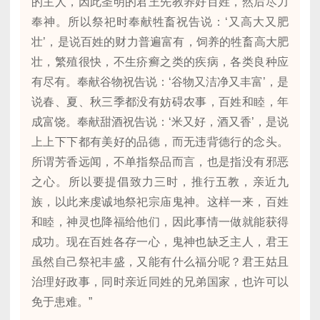
的主人，因此圣明的君王先教养好百姓，然后尽力
奉神。所以祭祀时奉献牲畜祝告说：‘又高大又肥
壮’，是说百姓的财力普遍富有，饲养的牲畜高大肥
壮，繁殖很快，不生疥癣之类的疾病，各类良种应
有尽有。奉献谷物祝告说：‘谷物又洁净又丰富’，是
说春、夏、秋三季都没有妨碍农事，百姓和睦，年
成富饶。奉献甜酒祝告说：‘米又好，酒又香’，是说
上上下下都有美好的品德，而无违背德行的念头。
所谓芳香远闻，不单指祭品而言，也是指没有邪恶
之心。所以要提倡致力三时，推行五教，亲近九
族，以此来虔诚地祭祀宗庙鬼神。这样一来，百姓
和睦，神灵也降福给他们，因此事情一做就能获得
成功。现在百姓各存一心，鬼神也缺乏主人，君王
虽然自己祭祀丰盛，又能有什么福分呢？君王姑且
治理好政事，同时亲近同姓的兄弟国家，也许可以
免于患难。”