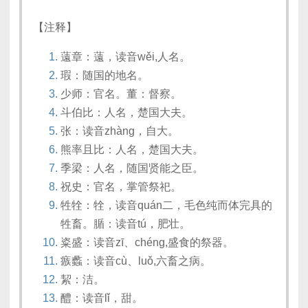
【注释】
薳章：薳，读音wěi,人名。
瑕：随国的地名。
少师：官名。董：督察。
斗伯比：人名，楚国大夫。
张：读音zhàng，自大。
熊率且比：人名，楚国大夫。
季梁：人名，随国贤能之臣。
祝史：官名，掌管祭祀。
牲牷：牷，读音quán二，毛色纯而体完具的
牲畜。腯：读音tú，肥壮。
粢盛：读音zī、chéng,盛食的祭器。
瘯蠡：读音cù、luǒ,六畜之病。
絜：洁。
醴：读音lǐ，甜。