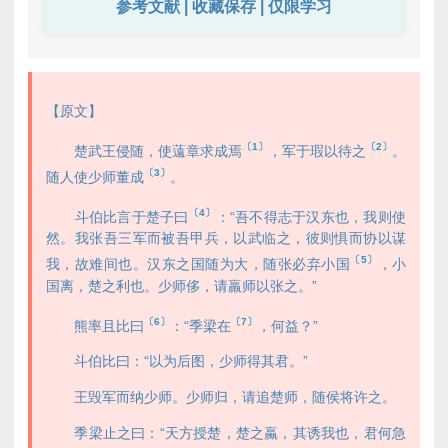
参考文献 | 收藏保存 | 仅限学习
【原文】
〔1〕
〔2〕
楚武王侵随，使薳章求成焉
，军于瑕以待之
。
〔3〕
随人使少师董成
。
〔4〕
斗伯比言于楚子曰
：“吾不得志于汉东也，我则使
然。我张吾三军而被吾甲兵，以武临之，彼则惧而协以谋
〔5〕
我，故难间也。汉东之国随为大，随张必弃小国
，小
国离，楚之利也。少师侈，请羸师以张之。”
〔6〕
〔7〕
熊率且比曰
：“季梁在
，何益？”
斗伯比曰：“以为后图，少师得其君。”
王毁军而纳少师。少师归，请追楚师，随侯将许之。
季梁止之曰：“天方授楚，楚之蠃，其诱我也，君何急