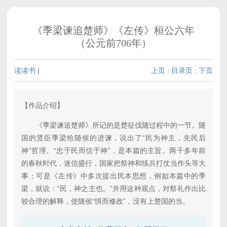
《季梁谏追楚师》《左传》桓公六年
（公元前706年）
读读书
|
上页
:
目录页
:
下页
【作品介绍】
《季梁谏追楚师》所记的是楚征伐随过程中的一节。随
国的贤臣季梁给随侯的进谏，说出了“民为神主，先民后
神”哲理。“忠于民而信于神”，是本篇的主旨。两千多年前
的春秋时代，迷信盛行，国家把祭神和练兵打仗当作头等大
事；可是《左传》中多次提出民本思想，例如本篇中的季
梁，就说：“民，神之主也。”并用这种观点，对祭礼作出比
较合理的解释，使随侯“惧而修政”，没有上楚国的当。