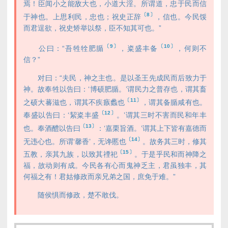
焉！臣闻小之能敌大也，小道大淫。所谓道，忠于民而信
〔8〕
于神也。上思利民，忠也；祝史正辞
，信也。今民馁
而君逞欲，祝史矫举以祭，臣不知其可也。”
〔9〕
〔10〕
公曰：“吾牲牷肥腯
，粢盛丰备
，何则不
信？”
对曰：“夫民，神之主也。是以圣王先成民而后致力于
神。故奉牲以告曰：‘博硕肥腯。’谓民力之普存也，谓其畜
〔11〕
之硕大蕃滋也，谓其不疾瘯蠡也
，谓其备腯咸有也。
〔12〕
奉盛以告曰：‘絜粢丰盛
。’谓其三时不害而民和年丰
〔13〕
也。奉酒醴以告曰
：‘嘉栗旨酒。’谓其上下皆有嘉德而
〔14〕
无违心也。所谓‘馨香’，无谗慝也
。故务其三时，修其
〔15〕
五教，亲其九族，以致其禋祀
。于是乎民和而神降之
福，故动则有成。今民各有心而鬼神乏主，君虽独丰，其
何福之有！君姑修政而亲兄弟之国，庶免于难。”
随侯惧而修政，楚不敢伐。