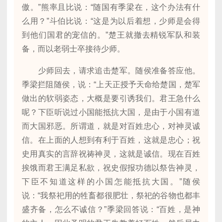
傲。”熊率且比说：“随国有季梁在，这个办法有什
么用？”斗伯比说：“这是为以后着想，少师是会得
到他们国君的宠信的。”楚王就撤去精锐军队和装
备，而以老弱士卒接待少师。
少师回去，请求追击楚军。随侯准备答应他。
季梁拦阻随侯，说：“上天正授予天命给楚国，楚军
做出的软弱姿态，大概是要引诱我们。君王急什么
呢？下臣听说过小国能抵抗大国，是由于小国有道
而大国邪恶。所谓道，就是对百姓忠心，对神灵诚
信。在上面的人想到有利于百姓，这就是忠心；祝
史用真实的言辞祝祷神灵，这就是诚信。现在百姓
挨饿而君王满足私欲，祝史假报功德以祭告神灵，
下臣不知道这样的小国怎能抵抗大国。”随侯
说：“我祭祀用的牲畜都很肥壮，祭祀的谷物也都丰
盛齐备，怎么不诚信？”季梁回答说：“百姓，是神