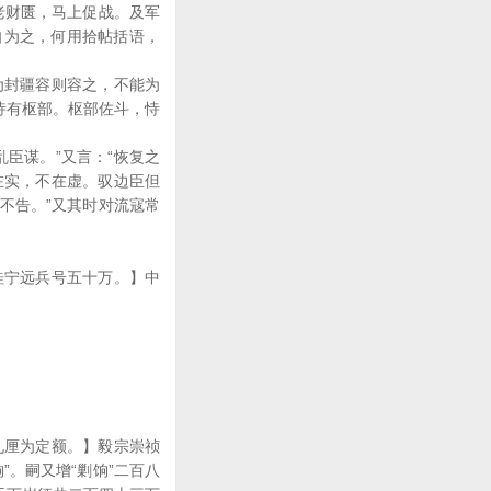
老财匮，马上促战。及军
自为之，何用拾帖括语，
为封疆容则容之，不能为
恃有枢部。枢部佐斗，恃
臣谋。”又言：“恢复之
在实，不在虚。驭边臣但
不告。”又其时对流寇常
桂宁远兵号五十万。】中
九厘为定额。】毅宗崇祯
。嗣又增“剿饷”二百八