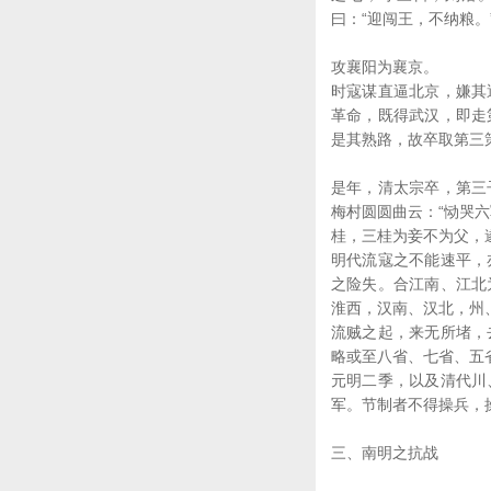
曰：“迎闯王，不纳粮
攻襄阳为襄京。
时寇谋直逼北京，嫌其
革命，既得武汉，即走
是其熟路，故卒取第三
是年，清太宗卒，第三
梅村圆圆曲云：“恸哭
桂，三桂为妾不为父，
明代流寇之不能速平，
之险失。合江南、江北
淮西，汉南、汉北，州
流贼之起，来无所堵，
略或至八省、七省、五
元明二季，以及清代川
军。节制者不得操兵，
三、南明之抗战