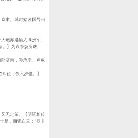
、直隶。其时始改国号曰
牙大炮亦遂输入满洲军。
命。】为袁崇焕所诛。
南陷济南，孙承宗、卢象
临即位，仅六岁也。】
，又无定策。【明廷相传
十易，而犹自云：“朕非