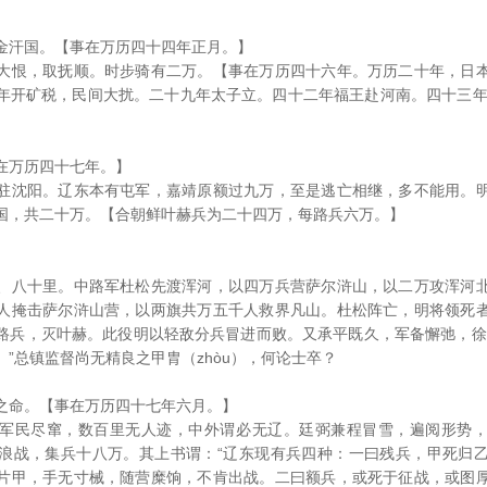
金汗国。【事在万历四十四年正月。】
大恨，取抚顺。时步骑有二万。【事在万历四十六年。万历二十年，日
年开矿税，民间大扰。二十九年太子立。四十二年福王赴河南。四十三年（
在万历四十七年。】
驻沈阳。辽东本有屯军，嘉靖原额过九万，至是逃亡相继，多不能用。
国，共二十万。【合朝鲜叶赫兵为二十四万，每路兵六万。】
、八十里。中路军杜松先渡浑河，以四万兵营萨尔浒山，以二万攻浑河
人掩击萨尔浒山营，以两旗共万五千人救界凡山。杜松阵亡，明将领死
路兵，灭叶赫。此役明以轻敌分兵冒进而败。又承平既久，军备懈弛，徐
”总镇监督尚无精良之甲胄（zhòu），何论士卒？
之命。【事在万历四十七年六月。】
军民尽窜，数百里无人迹，中外谓必无辽。廷弼兼程冒雪，遍阅形势
浪战，集兵十八万。其上书谓：“辽东现有兵四种：一曰残兵，甲死归
片甲，手无寸械，随营糜饷，不肯出战。二曰额兵，或死于征战，或图