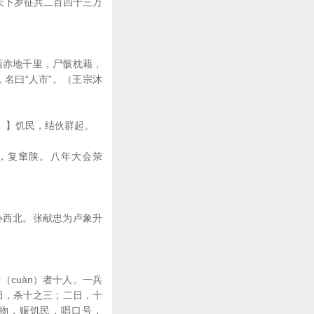
天下岁征共二百四十三万
西赤地千里，尸骸枕藉，
名曰“人市”。（王宗沐
。】饥民，结伙群起。
，复窜陕。八年大会荥
办西北。张献忠为卢象升
cuàn）者十人。一兵
日，杀十之三；二日，十
财物，赈饥民，唱口号，