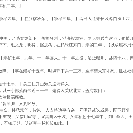
崇祯二年。】
崇祯四年。】征服察哈尔，【崇祯五年。】得出入往来长城各口扰山西
仲明，乃毛文龙部下，叛据登州，浮海投满洲。两人拥兵当逾万，葡萄
部下。毛文龙，明将，据皮岛，在鸭绿江东口。崇祯二年，【以跋扈不用
【崇祯七年、九年、十一年连入。十一年之役，陷近畿州、县四十八，
败降。【事在崇祯十五年。时洪部下兵十三万。翌年清太宗即死，世祖福
祯十七年。】吴三桂开山海关迎清兵入。
，以一小部落两代近三十年，遽得入关破北京，盖有数因：
政治极端腐败。
武备废弛，又复轻敌。
崇焕、孙承宗等，皆以一人支持边事有余，乃明廷或诛或罢，既不顾惜
不重视。又信用宦寺，宜其自坏干城。又崇祯朝十七年中，阁臣至四、五
下，不知反躬。明诸帝一脉相传如此。】