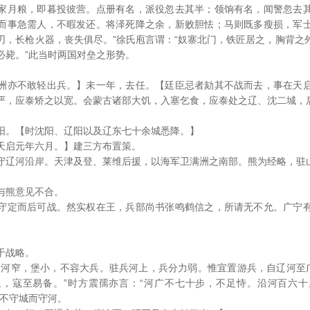
家月粮，即暮投彼营。点册有名，派役忽去其半；领饷有名，闻警忽去
戈，而事急需人，不暇发还。将泽死降之余，新败胆怯；马则既多瘦损，军
刃，长枪火器，丧失俱尽。”徐氏庖言谓：“奴寨北门，铁匠居之，胸背之
必毙。”此当时两国对垒之形势。
洲亦不敢轻出兵。】未一年，去任。【廷臣忌者劾其不战而去，事在天
严，应泰矫之以宽。会蒙古诸部大饥，入塞乞食，应泰处之辽、沈二城，
阳。【时沈阳、辽阳以及辽东七十余城悉降。】
天启元年六月。】建三方布置策。
守辽河沿岸。天津及登、莱维后援，以海军卫满洲之南部。熊为经略，驻
与熊意见不合。
守定而后可战。然实权在王，兵部尚书张鸣鹤信之，所请无不允。广宁
于战略。
辽河窄，堡小，不容大兵。驻兵河上，兵分力弱。惟宜置游兵，自辽河至广
，寇至易备。”时方震孺亦言：“河广不七十步，不足恃。沿河百六
，不守城而守河。