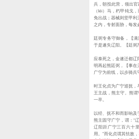
兵，朝投此营，领出官
（léi）马，朽甲钝
免出战；器械则坚甲利
之内，专射面胁，每发
廷弼专务守御备，【满
于是遂失辽阳。【廷弼
应泰死之，金遂迁都辽
明再起熊廷弼，【事在
广宁为前线，以步骑兵
时王化贞为广宁巡抚，
王主战，熊主守。熊谓
一卒。
以经、抚不和而影响及
熊主固守广宁，谓：“
辽阳距广宁三百六十里
用。”而化贞谓其怯敌