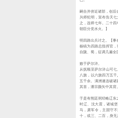
嗣合并傍近诸部，创后
兴师犯明，宣布告天七
之，连师七年。二十四
朝臣分党水火。】
明四路出兵讨之。【事
杨镐为四路总指挥官，
自陇、蜀，征调几遍全
败于萨尔浒。
从抚顺至萨尔浒山可七
八旗，以六旗四万五千
五千余。满洲遂连破诸
其首，潘宗颜矢中其背。
于是有熊廷弼经略辽东
时辽、沈大震，诸城堡
马，肃军令，主固守不
十，或三、二百，身无