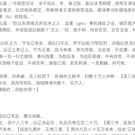
上疏：“今朝堂议论，全不知兵。冬、春之际，敌以冰雪稍缓，哄然言师
然不敢复言。比臣收拾甫定，而愀然者又复哄然责战矣。疆场事当听疆场吏
（fú）然怒哉。”
上疏：“臣以东西南北所欲杀之人，适遘（gòu）事机难处之会。诸臣能
借阁臣、外借抚道以相困？”又云：“经、抚不和，恃有言官。言官交攻，
“以臣之力，守全辽有余，调众口不足。即不以权力掣臣肘，亦能以意见乱
，以辽土养辽人。守为正着，战为奇着，和为旁着。法在渐，不在骤；
摘一言一行之微瑕。事任既重，为怨实多，为边臣甚难。中有所危，不得
又因格于廷议，不得言和，遂致亡国。若先和满，一意剿贼，尚可救。
俱降。洪承畴、吴三桂部下，皆御外之精卒，扫数十万人外附，【吴三
良佐、高杰等军队，陆续降者尚数十、百万人。
腑既烂，四肢何用？】
室以辽军起，屡次加赋。
七、四十八三年，以辽东起兵，先后共增五百二十万。【通三年，亩加
万有奇。【亩加九厘外，又增三厘。】两共六百八十五万有奇，综名“辽饷”