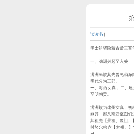
读读书
|
明太祖驱除蒙古后三百
一、满洲兴起至入关
满洲民族其先曾见渤海
明代分为三部。
一、海西女真，二、建
至明朝贡。
满洲族为建州女真，初
嗣其一部又南迁至图们
其祖先【景祖、显祖。
时努尔哈赤【太祖。】
已。