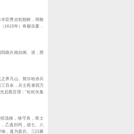
本丰臣秀吉犯朝鲜，明救
1615年）有梃击案，
明四路兵南自闽、浙，西
北之界凡山。努尔哈赤兵
者三百余，兵士死者四万
光启庖言谓：“杜松矢集
，招流移，缮守具，简士
乙，乙逃归丙，或七、八
厚饷，逃为新兵。三曰募