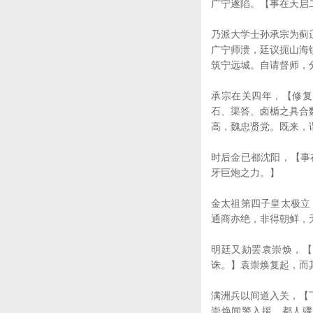
广宁遂陷。【事在天启
乃派大学士孙承宗为蓟
广宁师溃，廷议扼山海
筑宁远城。自请督师，
承宗在关四年，【修复
石、渠答、卤楯之具合
高，魏忠贤党。既来，
时后金已都沈阳，【事
牙巨炮之力。】
金太祖第四子皇太极立
通商亦绝，非得朝鲜，
明廷又劾罢袁崇焕，【
诛。】袁崇焕复起，而
满洲兵以间道入关，【
崇焕闻警入援。都人骤