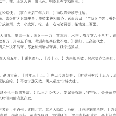
二年。熊、王退入关，俱论死。明臣且有专劾熊者。】
辽经略使，【事在天启二年八月。】而以袁崇焕守辽远。
镇。崇焕时为兵部主事，单骑出关相形势，返而言曰：“与我兵与饷，关外
分戍锦州、大、小凌河、松、杏、右屯诸要害，拓地复二百里。
大城九、堡四十五，练兵十一万，立车营、水营，省度支六十八万，
数百万，开屯五千顷。满洲亦按兵四载不攻。】罢归，以高第代之。
谓关外决不能守，尽撤锦州诸城守具。独宁远孤城。
在天启五年。】乘机西犯，【兵十万。】为崇焕所败，努尔哈赤负创死
，是谓太宗。【时年三十五。】先出兵破朝鲜，【时满洲有兵十五万，
无以自给。】再攻宁远又败。明人谓之“宁锦大捷”。
以不悦于魏忠贤故。】以王之臣代之。复议撤锦州，守宁远。会熹宗
其时明内部流寇亦发。
下遵化，至通州，遂围北京。其所入隘口，乃蓟、辽总理刘策所辖。】袁
遭兵，怨谤四起，谓崇焕纵敌。满洲纵间，谓与崇焕有成约，令所获