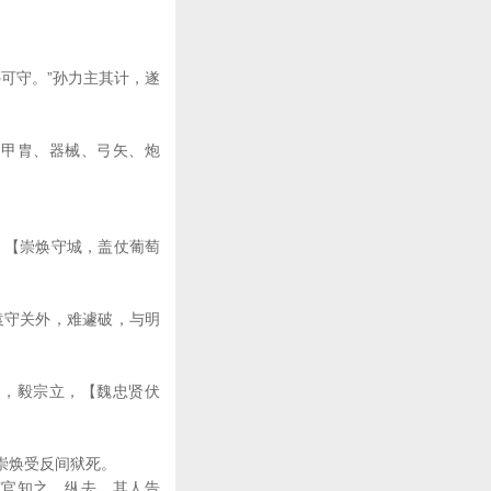
可守。”孙力主其计，遂
造甲胄、器械、弓矢、炮
。【崇焕守城，盖仗葡萄
袁守关外，难遽破，与明
崩，毅宗立，【魏忠贤伏
崇焕受反间狱死。
宦官知之，纵去。其人告