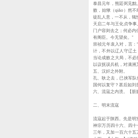
泰昌元年，熊廷弼见黜
败，始愀（qiǎo）
徒乱人意，一不从，辄怫
天启二年与王化贞争事
门户容则去之；何必内
有阁臣。今无望矣。”
崇祯元年袁入对，言：
计，不外以辽人守辽土
当论成败之大局，不必
以议抚误兵机，对满洲
五、汉奸之外附。
孔、耿之去，已挟军队
国何以复守？甚后如刘
六、流寇之内溃。【脏
二、明末流寇
流寇起于陕西。先是明
神宗万历四十六、四十
三年，又加一百六十五