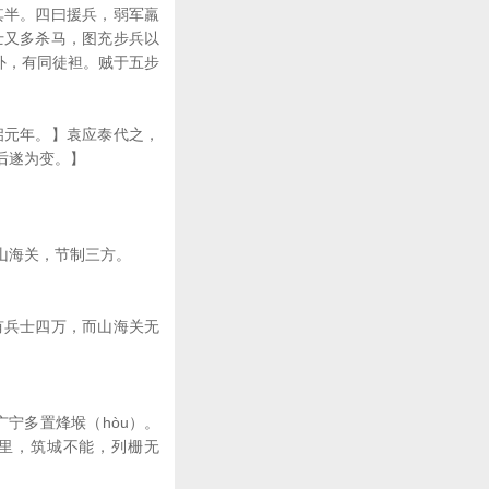
其半。四曰援兵，弱军羸
士又多杀马，图充步兵以
外，有同徒袒。贼于五步
启元年。】袁应泰代之，
后遂为变。】
山海关，节制三方。
有兵士四万，而山海关无
宁多置烽堠（hòu）。
十里，筑城不能，列栅无