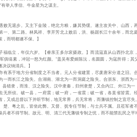
。”有举人李信、牛金星为之谋主。
遇败无退步。又主下金陵，绝北方粮，嫌其势缓。遂主攻关中、山西，
第一、第二路。林凤祥、李开芳北上败后，洪、杨踞长江十余年，而北
策，而明都遂不保。】
子福临立，年仅六岁。【睿亲王多尔衮摄政。】而流寇直从山西扑北京
六军俱缟素，冲冠一怒为红颜。”盖吴有爱姬陈沅，名圆圆，为寇所得；其
遂决议纳清兵。】
亦有系于地方分省制度之不当者。元人分省建置，尽废唐宋分道之旧。
为一而长江之险失。合湖南、湖北为一而洞庭之险失。合浙东、浙西为
、县错隶，而淮、汉之险失。汉中隶秦，归州隶楚，又合内江、外江为一
去无所侦。破一县，一府震；破一府，一省震；破一省，各直省皆震。
省，又或总督以下并听节制，地无常界，兵无常将，而藩镇控制之宜尽失
、楚、粤之乱，皆坐此弊。又督、抚专任节制，与士兵不属。且莅军者
操兵者不得节制。故元、明、清三代无藩镇专制之忧，而不能禁乱民之平