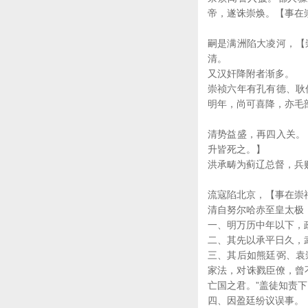
帝，遂诛崇焕。【事在
嗣是满洲陷大凌河，【
清。
又汉奸降附者渐多。
崇祯六年有孔有德、耿
明年，尚可喜降，亦毛
清势益盛，再四入关。
升皆死之。】
洪承畴为蓟辽总督，兵
流寇陷北京，【事在崇
清自努尔哈赤至皇太极
一、明万历中年以下，
二、其先以承平日久，
三、其后如熊廷弼、袁
家法，对诛戮臣僚，曾
亡国之君。”盖徒知责
四、因盈廷纷议误事。