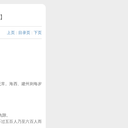
】
上页
:
目录页
:
下页
无常。海西、建州则每岁
仇隙。
不过五百人乃至六百人而