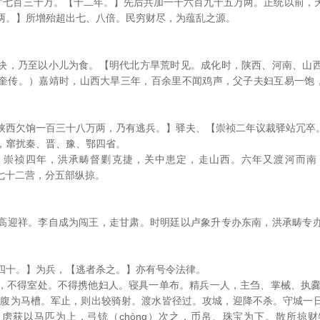
饷”七百三十万。【十二年。】先后共加一千六百九十五万两。正统以前，
两。】所增殆超出七、八倍。民穷财尽，为蕴乱之源。
块，乃至以小儿为食。【明代北方旱荒时见。成化时，陕西、河南、山
奎传。）嘉靖时，山西大旱三年，百余里不闻鸡声，父子夫妇互易一饱，
陕西欠饷一百三十八万两，乃有逃兵。】驿夫、【崇祯二年议裁驿站冗卒
，窜扰秦、晋、豫、鄂四省。
。崇祯四年，洪承畴督剿克捷，关中患定，走山西。六年又渡河而南
家七十二营，分五部纵掠。
高迎祥。李自成为闯王，走甘肃。时明廷以卢象升专办东南，洪承畴专
四十。】为兵，【逃者杀之。】亦有号令法律。
，不得室处。不得携他妇人。寝具一单布。精兵一人，主刍、掌械、执爨（
剖人腹为马槽。军止，则出较骑射。渡水皆径过。攻城，迎降不杀。守城一
虏获以马匹为上，弓铳（chòng）次之，币帛、珠宝为下。散所掠