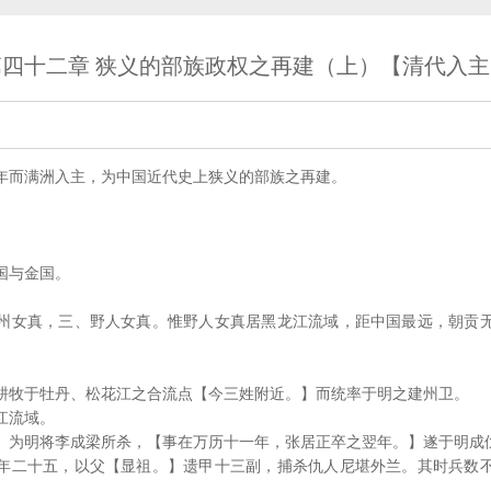
第四十二章 狭义的部族政权之再建（上）【清代入主
年而满洲入主，为中国近代史上狭义的部族之再建。
国与金国。
州女真，三、野人女真。惟野人女真居黑龙江流域，距中国最远，朝贡
耕牧于牡丹、松花江之合流点【今三姓附近。】而统率于明之建州卫。
江流域。
】为明将李成梁所杀，【事在万历十一年，张居正卒之翌年。】遂于明成
年二十五，以父【显祖。】遗甲十三副，捕杀仇人尼堪外兰。其时兵数