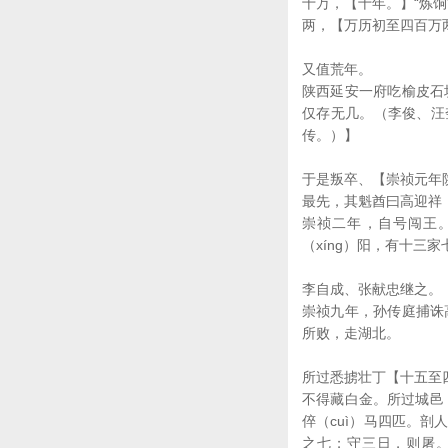
十万，【十年。】“炼
两，【万历初至四百万
又值荒年。
陕西延安一府吃榆皮石
仅存无几。（李俊、汪
传。）】
于是叛卒、【崇祯元年
最先，其魁酋曰高迎祥
崇祯二年，自号闯王
（xíng）阳，有十三
李自成、张献忠继之。
崇祯九年，孙传庭捕诛
所败，走湖北。
所过悉掳壮丁【十五至
不得藏白金。所过城邑
倅（cuì）马四匹。
之七；守三日，则屠。