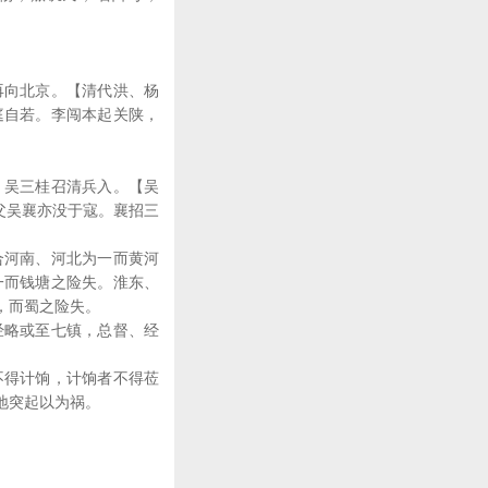
再向北京。【清代洪、杨
庭自若。李闯本起关陕，
，吴三桂召清兵入。【吴
父吴襄亦没于寇。襄招三
合河南、河北为一而黄河
一而钱塘之险失。淮东、
，而蜀之险失。
经略或至七镇，总督、经
。
不得计饷，计饷者不得莅
地突起以为祸。