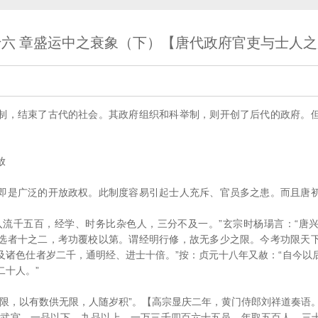
六 章盛运中之衰象（下）【唐代政府官吏与士人
制，结束了古代的社会。其政府组织和科举制，则开创了后代的政府。
放
即是广泛的开放政权。此制度容易引起士人充斥、官员多之患。而且唐
入流千五百，经学、时务比杂色人，三分不及一。”玄宗时杨瑒言：“唐
选者十之二，考功覆校以第。谓经明行修，故无多少之限。今考功限天
及诸色仕者岁二千，通明经、进士十倍。”按：贞元十八年又赦：“自今以
二十人。”
无限，以有数供无限，人随岁积”。【高宗显庆二年，黄门侍郎刘祥道奏语
文武宫，一品以下、九品以上，一万三千四百六十五员。年取五百人，三