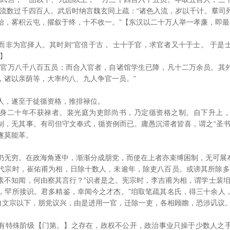
入流数过千四百人。武后时纳言魏玄同上疏：“诸色入流，岁以千计。羣司
始，雾积云屯，擢叙于终，十不收一。”【东汉以二十万人举一孝廉，即
而非为官择人。其时则“官倍于古， 士十于官，求官者又十于士。 于是
】
外官万八千八百五员；而合入官者，自诸馆学生已降，凡十二万余员。其
，诸以亲荫等，大率约八、九人争官一员。”
人，遂至于徒循资格，推排禄位。
身二十年不获禄者。裴光庭为吏部尚书，乃定循资格之制。自下升上
制，无其事。有司但守文奉式，循资例而已。庸愚沉滞者皆喜，谓之“圣书
遂莫能革。
仍无穷。在政海角逐中，渐渐分成朋党，而使在上者亦束缚困制，无可展
代宗时，崔佑甫为相，日除十数人，未逾年，除吏八百员。或谤其所除多
素不知闻，何由察其言行？”识者是之。宪宗时，李吉甫为相，谓学士裴垍
，罕所接识。君多精鉴，幸闻今之才杰。”垍取笔疏其名氏，得三十余人
。自文宗以下，朋党议兴，由是进用一官，迁除一吏，各相顾瞻，恐涉讥议
有特殊阶级【门第。】之存在，政权不公开，政治事业只操于少数人之