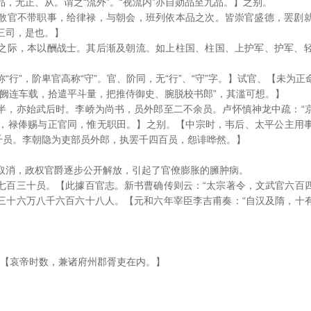
，无正、从。谓之“流外”。“视流内”亦自勋品至九品。】之别。
散官不带职事，给律禄，与朝会，班列依本品之次。皆崇官盛德，罢剧
三司，是也。】
之际，本以酬战士。其后渐及朝流。如上柱国、柱国、上护军、护军、
“行”，阶卑官高称“守”。官、阶同，无“行”、“守”字。】试官、【未为
补阙连车载，拾遣平斗量，把推侍御史、腕脱校书郎”，其滥可想。】
半，亦始武后时。李峤为尚书，员外郎至二不余员。卢怀慎神龙中疏：“
员”，禄俸赐与正官同，惟无职田。】之别。【中宗时，韦后、太平公主用
数千员。李朝隐为吏部员外郎，执罢千四百员，怨诽哗然。】
取消，政权官爵逐步公开解放，引起了官僚膨胀的臃肿病。
七百三十员。【此據百官志。新书曹确传则云：“太宗著令，文武官六百
三十六万八千六百六十八人。【元和六年宰臣李吉甫奏：“自汉及隋，十
员。【哀帝时数，兼诸府州郡胥吏在内。】