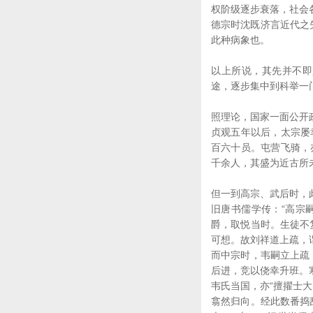
权阶级逐步衰落，社会
德宗时沈既济言近代之
此种病象也。
以上所说，其先并不即
途，逐步集中到科举一
照理论，国家一面公开
贞观五年以后，太宗屡
百六十员。屯营飞骑，
千余人，其盛为近古所
但一到高宗、武后时，
旧唐书儒学传：“高宗
爵，取悦当时。生徒不
可想。故刘祥道上疏，
而中宗时，韦嗣立上疏
后进，竞以侥幸升班。
韦氏当国，亦“擅擢士
翕然归向。经此数番捣