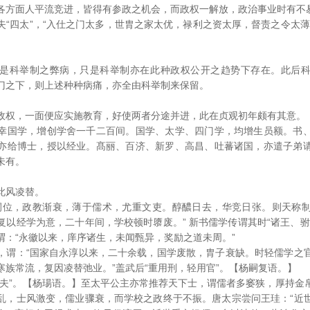
各方面人平流竞进，皆得有参政之机会，而政权一解放，政治事业时有不
失“四太”，“入仕之门太多，世胄之家太优，禄利之资太厚，督责之令太薄
是科举制之弊病，只是科举制亦在此种政权公开之趋势下存在。此后
门之下，则上述种种病痛，亦全由科举制来保留。
政权，一面便应实施教育，好使两者分途并进，此在贞观初年颇有其意。
幸国学，增创学舍一千二百间。国学、太学、四门学，均增生员额。书
亦给博士，授以经业。髙丽、百济、新罗、高昌、吐蕃诸国，亦遣子弟
未有。
此风凌替。
嗣位，政教渐衰，薄于儒术，尤重文吏。醇醲日去，华竞日张。则天称
复以经学为意，二十年间，学校顿时隳废。” 新书儒学传谓其时“诸王、驸
谓：“永徽以来，庠序诸生，未闻甄异，奖励之道未周。”
，谓：“国家自永淳以来，二十余载，国学废散，胄子衰缺。时轻儒学之
寒族常流，复因凌替弛业。”盖武后“重用刑，轻用官”。【杨嗣复语。】
大夫”。【杨瑒语。】至太平公主亦常推荐天下士，谓儒者多窭狭，厚持金
乱，士风激变，儒业骤衰，而学校之政终于不振。唐太宗尝问王珪：“近