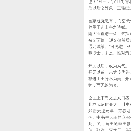
也？”对曰：“汉世尚
后以后之弊象，王珪已
国家既无教育，而空悬
趋重于进士科之诗赋。
隋大业置进士科，试策
杂文两篇，通文律然后
通乃试策。”可见进士
赋取士，未是。惟对策
开元以后，成为风气。
开元以前，未尝专尚进
非进土出身不为美。开
弊，而无以为变。
全国上下尚文之风日盛
此亦武后时开之。【史
武后天授元年，寿春君
色。中书舍人王勃立召
此。又，自王通至王勃
伯、张说、宋之问、崔