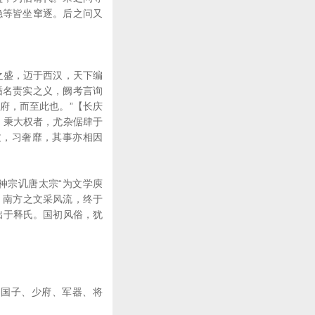
隐等皆坐窜逐。后之问又
之盛，迈于西汉，天下编
循名责实之义，阙考言询
府，而至此也。”【长庆
、秉大权者，尤杂倨肆于
文，习奢靡，其事亦相因
神宗讥唐太宗“为文学庾
。南方之文采风流，终于
出于释氏。国初风俗，犹
（国子、少府、军器、将