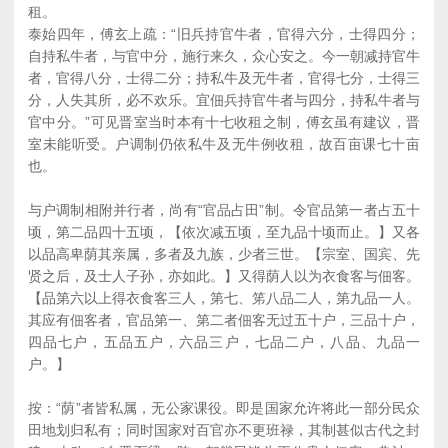
租。
泰始四年，傅玄上疏：“旧兵持官牛者，官得六分，士得四分；
自持私牛者，与官中分，施行来久，众心安之。今一朝减持官牛
者，官得八分，士得二分；持私牛及无牛者，官得七分，士得三
分，人失其所，必不欢乐。宜佃兵持官牛者与四分，持私牛者与
官中分。”可见晋室当时本有十七收租之制，傅玄虽有建议，晋
室未能听受。户调制仍依私牛及无牛例收租，故百亩课七十亩
也。
与户调制相附并行者，尚有“官品占田”制。令官品第一者占五十
顷，第二品四十五顷，【依次减五顷，至九品十顷而止。】又各
以品高卑荫其亲属，多者及九族，少者三世。【宗室、国宾、先
贤之后，及士人子孙，亦如此。】又得荫人以为衣食客与佃客。
【品第六以上得衣食客三人，第七、笫八品二人，第九品一人。
其应有佃客者，官品第一、第二者佃客无过五十户，三品十户，
四品七户，五品五户，六品三户，七品二户，八品、九品一
户。】
按：“荫”者皆私属，无公家课役。即是国家允许将此一部分民众
田地划归私有；同时国家对百官亦不更班禄，其制甚似古代之封