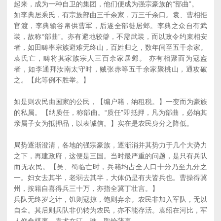
起来，成为一种自卫的集团，他们便成为强宗豪族的“部曲”。
如李典居乘氏，有宗族部曲三千余家，万三千余口。袁、曹相拒
官渡，李典输谷帛供曹军，后遂全部徙居邺。李典之众自有武
装，故称“部曲”。亦有避地较僻，不需武装，而以政令约束相安
者，如田畴率宗族避难无终山，百姓归之，数年间至五千余家。
袁氏亡，畴将其家族宗人三百余家居邺。 亦有相聚而为寇盗
者，如李通拜汝南太守时，贼张赤等五千余家聚桃山，通攻破
之。【此等例不胜举。】
如是则农民由国家的公民，【编户籍，纳租税。】一变而为豪族
的私属。【纳质任，称部曲。“质任”即抵押，凡为部曲，必纳其
亲属子女为抵押品，以表诚信。】实在是农民身分之降低。
局势逐渐澄清，各地的强宗豪族，逐渐消并其势力于几个大势力
之下，再建政府，这便是三国。当时最严重的问题，是只有兵队
而无农民。【吴、蜀临亡时，兵籍均占全人口十分乃至九分之
一。妇女去其半，老弱去其半，大体仍是有夫皆兵也。曹操得冀
州，按籍自喜得兵三十万，亦指全冀丁壮言。】
兵队无终岁之计，饥则寇掠，饱则弃余。农民非加入军队，无以
自全。其后则兵队非仍转为农民，亦不能存活。袁绍在河比，军