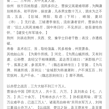
食，二、三年间，关中无复人迹。
徐州 徐方百姓殷盛，流民多归之。曹操父嵩避难琅琊，为陶谦
别将所杀。初平四年，操攻谦，凡杀男女数十万人，泗水为之不
流，五县、【彭城、博阳、取虑（下邳）、睢陵、夏邱
（沛）。】无行迹。三辅遭李傕乱，流依谦者皆歼。曹操亦自
谓：“旧土人民死丧略尽，国中终日行，不见所识，使吾凄怆伤
怀。”【建安七年军谯令。】
荆州 刘表在荆州，关西、兗、豫学士归者千数；表没，亦遭残
破。
寿春 袁术在江、淮，取给蒲蠃，民多相食，州里萧条。
其他如山东，【为黄巾所残。】河北，【为黑山贼所残。又有刘
虞、公孙瓒、袁绍父于相继屠戮。孟达荐王雄曰：“涿郡领户三
千，孤寡之家，参居其半。”（魏志崔林传注）】甘陇，【为马
腾、韩遂所残，苏则云：“金城郡为韩遂屠剥，户不满五百，到
官抚鸠，见户千余。”（魏志苏则传注）】靡不凋残。
以赤壁之战言，三方大较不到三十万人。
曹操合中国【即北方人，共十五、六万。】及刘表众【七、八
万。】共二十余万。【号称水步八十万。】孙权遣周瑜，谓“五
万众难卒合，已选三万人”。诸葛亮自称有“关羽水军万人，刘琦
江夏战士亦万人”。【以战国、楚汉之际，及王莽末年，及至黄