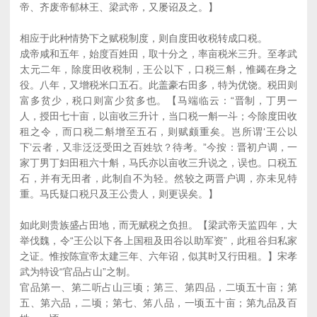
帝、齐废帝郁林王、梁武帝，又屡诏及之。】
相应于此种情势下之赋税制度，则自度田收税转成口税。
成帝咸和五年，始度百姓田，取十分之，率亩税米三升。至孝武
太元二年，除度田收税制，王公以下，口税三斛，惟蠲在身之
役。八年，又增税米口五石。此盖豪右田多，特为优饶。税田则
富多贫少，税口则富少贫多也。【马端临云：“晋制，丁男一
人，授田七十亩，以亩收三升计，当口税一斛一斗；今除度田收
租之令，而口税二斛增至五石，则赋颇重矣。岂所谓‘王公以
下’云者，又非泛泛受田之百姓欤？待考。”今按：晋初户调，一
家丁男丁妇田租六十斛，马氏亦以亩收三升说之，误也。口税五
石，并有无田者，此制自不为轻。然较之两晋户调，亦未见特
重。马氏疑口税只及王公贵人，则更误矣。】
如此则贵族盛占田地，而无赋税之负担。【梁武帝天监四年，大
举伐魏，令“王公以下各上国租及田谷以助军资”，此租谷归私家
之证。惟按陈宣帝太建三年、六年诏，似其时又行田租。】宋孝
武为特设“官品占山”之制。
官品第一、第二听占山三顷；第三、第四品，二顷五十亩；第
五、第六品，二顷；第七、笫八品，一顷五十亩；第九品及百