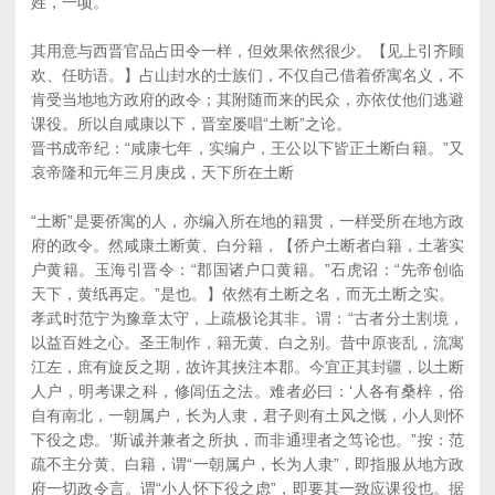
姓，一顷。
其用意与西晋官品占田令一样，但效果依然很少。【见上引齐顾
欢、任昉语。】占山封水的士族们，不仅自己借着侨寓名义，不
肯受当地地方政府的政令；其附随而来的民众，亦依仗他们逃避
课役。所以自咸康以下，晋室屡唱“土断”之论。
晋书成帝纪：“咸康七年，实编户，王公以下皆正土断白籍。”又
哀帝隆和元年三月庚戌，天下所在土断
“土断”是要侨寓的人，亦编入所在地的籍贯，一样受所在地方政
府的政令。然咸康土断黄、白分籍，【侨户土断者白籍，土著实
户黄籍。玉海引晋令：“郡国诸户口黄籍。”石虎诏：“先帝创临
天下，黄纸再定。”是也。】依然有土断之名，而无土断之实。
孝武时范宁为豫章太守，上疏极论其非。谓：“古者分土割境，
以益百姓之心。圣王制作，籍无黄、白之别。昔中原丧乱，流寓
江左，庶有旋反之期，故许其挟注本郡。今宜正其封疆，以土断
人户，明考课之科，修闾伍之法。难者必曰：‘人各有桑梓，俗
自有南北，一朝属户，长为人隶，君子则有土风之慨，小人则怀
下役之虑。’斯诚并兼者之所执，而非通理者之笃论也。”按：范
疏不主分黄、白籍，谓“一朝属户，长为人隶”，即指服从地方政
府一切政令言。谓“小人怀下役之虑”，即要其一致应课役也。据