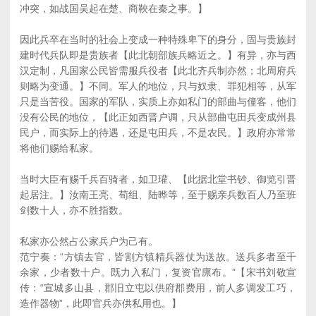
冲突，如战国吴起在楚、商鞅在秦之事。】
因此兵卒在当时的社会上变成一种特殊卑下的身分，固与贵族封
建时代兵队即是贵族者【此北朝部族兵略近之。】有异，亦与西
汉定制，凡国家公民皆需服兵役者【此北齐兵制亦然；北周府兵
则略为变通。】不同。军人的地位，只与奴隶、罪犯相等，从军
只是当苦役。国家的军队，实质上亦如私门的部曲与僮客，他们
没有公民的地位，【此正如西晋户调，只从部曲屯田兵变成州县
民户，而实际上的待遇，还是屯田兵，不是农民。】政府亦常常
将他们赐给私家。
当时大臣有赐千兵百骑者，如卫瓘、【此据北堂书钞、御览引晋
起居注。】汝南王亮、荀组、陆晔等，至于赐亲兵数百人乃至班
剑数十人，亦不胜指数。
私家亦公然占公家兵户为己有。
范宁奏：“方镇去官，皆割方镇精兵器仗为送故。送兵多者至千
余家，少者数十户。既力入私门，复资官廪布。”【宋书刘敬宣
传：“宣城多山县，郡旧立屯以供府郡费用，前人多调发工巧，
造作器物”，此即官兵亦供私用也。】