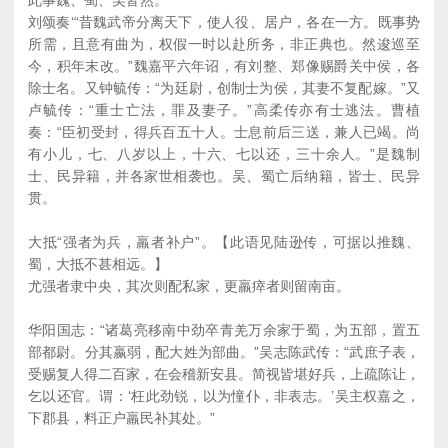
此事魏、蜀、吴皆然。
刘颂奏‘“昔魏武帝分离天下，使人役、居户，各在一方。既事势
所需，且意有曲为，权假一时以赴所务，非正典也。然逡巡至
今，积年末改。”魏嘉平六年诏，有刘整、郑像赐爵关中侯，各
除士名。又钟毓传：“为廷尉，创制士为侯，其妻不复配嫁。”又
卢毓传：“重士亡法，罪及妻子。”高柔传亦有士逃法。曹植
奏：“臣初受封，得兵百五十人。士息前后三送，兼人已竭。尚
有小儿，七、八岁以上，十六、七以还，三十余人。”是魏制
士、民异籍，并各家世相袭也。吴、蜀亡后纳籍，皆士、民异
贯。
大抵“强者为兵，羸者补户”。【此语见陆逊传，可据以推魏、
蜀，大抵不甚相远。】
尤强者隶中央，其次则配私家，更羸瘁者则留南亩。
华阳国志：“诸葛亮移南中劲卒青羌万余家于蜀，为五部，置五
部都尉。分其嬴弱，配大姓为部曲。”吴志陈武传：“武庶子表，
受赐复人得二百家，在会稽新安县。简视皆堪好兵，上疏陈让，
乞以还官。谓：‘枉此劲锐，以为憧仆，非表志。’吴主权嘉之，
下郡县，料正户羸民补其处。”