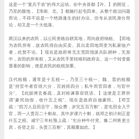
这是一个“复兵于农”的伟大运动。在中央首都【许。】的附近，
乃至的腹地，【淮南、北。】都施行起屯田来。从整个政治问题
而论，不得不说是一个绝路逢生的好办法。但专从农民身分而
论，却又是一个大低落。
两汉以来的农民，以公民资格自耕其地，而向政府纳租。【田地
为农民所有，故农民得自由买卖。其出卖田地而变为私家佃户
者，此暂不论。】现在是政府将无主荒田指派兵队耕种，无形
中，农田的所有权，又从农民手里转移到政府去。这一个转变最
显著的影响，便是农民的租税加重。
汉代租额，通常是十五税一，乃至三十税一。魏、晋的租额
是“持官牛者官得六分，百姓得四分；私牛而官田者，与官中
分”。【此据傅玄奏疏，及封裕谏慕容皝语。】这便是王莽所
谓“豪民劫假，收什五之税”。现在是政府自做豪民。【邓艾
疏：“四万人且田且守，除众费，岁完五百万斛”，是屯田全入于
官，而一人责百二十斛矣。其中岁课六十斛，就邓之初计则正是
什五之税。咸宁三年杜预上疏：“乞分种牛付兖、豫二州将吏士
庶，谷登之后，头责三百斛”，其额重如此。】