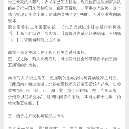
经过长期的大骚乱，农民本已失去耕地，现在他们是以国家兵队
的身分把屯田来代替吃饷。直到西晋统一，军事状态告终，这个
情形实现到制度上来，便成西晋初年之“户调”。同时商业亦彻底
破坏。
魏文帝黄初二年罢五铢钱，【此是汉武以来社会通行的标准
币。】命百姓以谷、帛为市。【曹操时户赋已只纳绢绵，不纳钱
币。】可证明当时商业之不振。
商业不振之主因，在于长期兵争之过分破坏。
楚、汉之际，商人乘机渔利，可证其时社会经济动摇不如三国、
五胡诸纷乱为甚。
而因商人阶级之消失，更显明的形成农民与贵族世家之对立。
【此后南方商业较盛，北朝殆至魏孝文迁洛阳后始有起色。史称
梁初“扬、荆、郢、江、湘、梁、益七州用钱；交、广用金银；
余州杂以谷帛交易”。魏初民间皆不用线，髙袓太和十九年，始
铸太和五铢线。】
三、西晋之户调制与官品占田制
晋武帝平吴后，置“户调式”：“丁男之户，岁输绢三疋，绵三