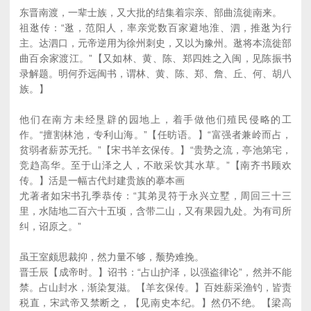
东晋南渡，一辈士族，又大批的结集着宗亲、部曲流徙南来。
祖逖传：“逖，范阳人，率亲党数百家避地淮、泗，推逖为行
主。达泗口，元帝逆用为徐州刺史，又以为豫州。逖将本流徙部
曲百余家渡江。”【又如林、黄、陈、郑四姓之入闽，见陈振书
录解题。明何乔远闽书，谓林、黄、陈、郑、詹、丘、何、胡八
族。】
他们在南方未经垦辟的园地上，着手做他们殖民侵略的工
作。“擅割林池，专利山海。”【任昉语。】“富强者兼岭而占，
贫弱者薪苏无托。”【宋书羊玄保传。】“贵势之流，亭池第宅，
竞趋高华。至于山泽之人，不敢采饮其水草。”【南齐书顾欢
传。】活是一幅古代封建贵族的摹本画
尤著者如宋书孔季恭传：“其弟灵符于永兴立墅，周回三十三
里，水陆地二百六十五顷，含带二山，又有果园九处。为有司所
纠，诏原之。”
虽王室颇思裁抑，然力量不够，颓势难挽。
晋壬辰【成帝时。】诏书：“占山护泽，以强盗律论”，然并不能
禁。占山封水，渐染复滋。【羊玄保传。】百姓薪采渔钓，皆责
税直，宋武帝又禁断之，【见南史本纪。】然仍不绝。【梁高