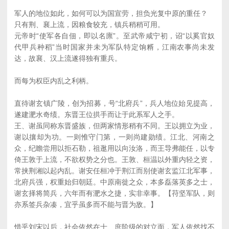
军人的地位如此，如何可以为国宣劳，担负光复中原的重任？
只有荆、襄上流，因粮食较充，镇兵稍稍可用。
元帝时“使军各自佃，即以名廪”。至武帝咸宁初，诏“以奚官奴
代甲兵种稻”当时国家并未为军队特定饷糈，江南农事尚未发
达，故襄、汉上流遂得独有重兵。
而每为权臣内乱之利柄。
直待谢玄镇广陵，创为招募，号“北府兵”，兵人地位始见提高，
遂建淝水奇绩。东晋王位拱手而让于此系军人之手。
王、谢虽同称东晋盛族，但两家情形稍有不同。王以拥立为业，
谢以攘却为功。一则惟守门第，一则尚建勋绩。江北、河南之
众，纪瞻尝用以拒石勒，祖逖用以向汝洛，而王导弗能任，以专
倚王敦于上流，不欲权势之分也。王敦、桓温以外重内轻之资，
常挟荆湘以起内乱。谢安任桓冲于荆江而别使谢玄监江北军事，
北府兵强，权重始归朝廷。中原南徙之众，本多磊落英多之士，
谢玄择将简兵，六年而有淝水之捷，实非幸事。【苻坚军队，则
亦系签兵杂凑，宜乎虽多而不能与晋为敌。】
惜乎刘宋以后，社会依然在士、庶阶级的对立面，军人依然找不