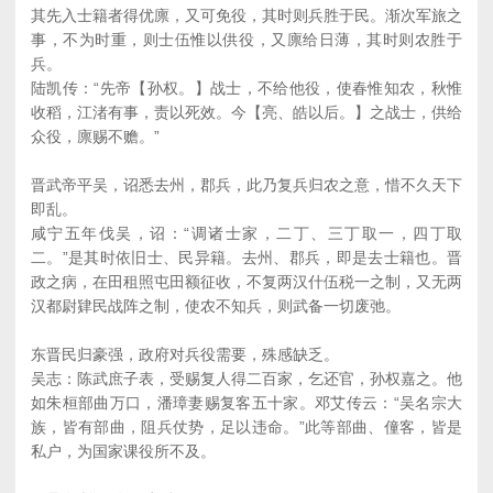
其先入士籍者得优廪，又可免役，其时则兵胜于民。渐次军旅之
事，不为时重，则士伍惟以供役，又廪给日薄，其时则农胜于
兵。
陆凯传：“先帝【孙权。】战士，不给他役，使春惟知农，秋惟
收稻，江渚有事，责以死效。今【亮、皓以后。】之战士，供给
众役，廪赐不赡。”
晋武帝平吴，诏悉去州，郡兵，此乃复兵归农之意，惜不久天下
即乱。
咸宁五年伐吴，诏：“调诸士家，二丁、三丁取一，四丁取
二。”是其时依旧士、民异籍。去州、郡兵，即是去士籍也。晋
政之病，在田租照屯田额征收，不复两汉什伍税一之制，又无两
汉都尉肄民战阵之制，使农不知兵，则武备一切废弛。
东晋民归豪强，政府对兵役需要，殊感缺乏。
吴志：陈武庶子表，受赐复人得二百家，乞还官，孙权嘉之。他
如朱桓部曲万口，潘璋妻赐复客五十家。邓艾传云：“吴名宗大
族，皆有部曲，阻兵仗势，足以违命。”此等部曲、僮客，皆是
私户，为国家课役所不及。