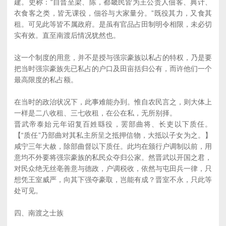
建。史称：“自晋至梁、陈，都畿民皆为王公贵人佃客、典计、
衣食客之类，皆无课役，佃谷与大家量分。”既役其力，又食其
租。可见此等皆不属政府。是虽有官品占田制明令相限，未必切
实有效。直至南渡后情况犹然也。
这一个制度的用意，并不是授与强宗豪族以私占的特权，乃是要
把当时强宗豪族先已私占的户口及田亩括归公有，而许他们一个
最高限度的私占额。
在当时的政治状况下，此事难能办到。惟自农民言之，则大体上
一样是二八收租、三七收租，在公在私，无所别择。
晋武帝泰始元年诏复百姓繇役，罢部曲将、长吏以下质任。
【“质任”乃部曲对其私主所呈之抵押信物，大抵以子女为之。】
咸宁三年大赦，除部曲督以下质任。此均在颁行户调制以前，用
意均不外要将强宗豪族的私民众夺归公家。然晋武以开国之君，
对民众绝无丝亳善意与德政，户调税收，依然与屯田兵一律，只
想凭王室威严，向其下强夺豪取，岂能有成？晋室不永，只此等
处可见。
四、南渡之士族