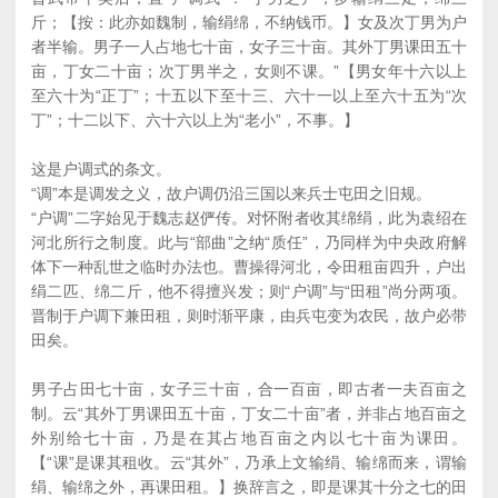
斤；【按：此亦如魏制，输绢绵，不纳钱币。】女及次丁男为户
者半输。男子一人占地七十亩，女子三十亩。其外丁男课田五十
亩，丁女二十亩；次丁男半之，女则不课。”【男女年十六以上
至六十为“正丁”；十五以下至十三、六十一以上至六十五为“次
丁”；十二以下、六十六以上为“老小”，不事。】
这是户调式的条文。
“调”本是调发之义，故户调仍沿三国以来兵士屯田之旧规。
“户调”二字始见于魏志赵俨传。对怀附者收其绵绢，此为袁绍在
河北所行之制度。此与“部曲”之纳“质任”，乃同样为中央政府解
体下一种乱世之临时办法也。曹操得河北，令田租亩四升，户出
绢二匹、绵二斤，他不得擅兴发；则“户调”与“田租”尚分两项。
晋制于户调下兼田租，则时渐平康，由兵屯变为农民，故户必带
田矣。
男子占田七十亩，女子三十亩，合一百亩，即古者一夫百亩之
制。云“其外丁男课田五十亩，丁女二十亩”者，并非占地百亩之
外别给七十亩，乃是在其占地百亩之内以七十亩为课田。
【“课”是课其租收。云“其外”，乃承上文输绢、输绵而来，谓输
绢、输绵之外，再课田租。】换辞言之，即是课其十分之七的田