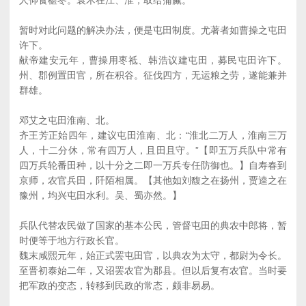
人仰食椹枣。袁术在江、淮，取给蒲蠃。
暂时对此问题的解决办法，便是屯田制度。尤著者如曹操之屯田
许下。
献帝建安元年，曹操用枣祗、韩浩议建屯田，募民屯田许下。
州、郡例置田官，所在积谷。征伐四方，无运粮之劳，遂能兼并
群雄。
邓艾之屯田淮南、北。
齐王芳正始四年，建议屯田淮南、北：“淮北二万人，淮南三万
人，十二分休，常有四万人，且田且守。”【即五万兵队中常有
四万兵轮番田种，以十分之二即一万兵专任防御也。】自寿春到
京师，农官兵田，阡陌相属。【其他如刘馥之在扬州，贾逵之在
豫州，均兴屯田水利。吴、蜀亦然。】
兵队代替农民做了国家的基本公民，管督屯田的典农中郎将，暂
时便等于地方行政长官。
魏末咸熙元年，始正式罢屯田官，以典农为太守，都尉为令长。
至晋初泰始二年，又诏罢农官为郡县。但以后复有农官。当时要
把军政的变态，转移到民政的常态，颇非易易。