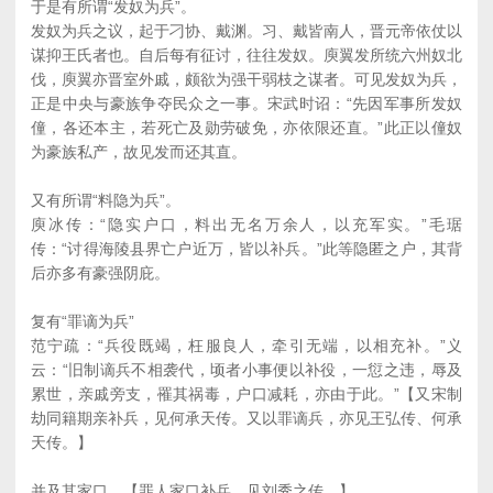
于是有所谓“发奴为兵”。
发奴为兵之议，起于刁协、戴渊。习、戴皆南人，晋元帝依仗以
谋抑王氏者也。自后每有征讨，往往发奴。庾翼发所统六州奴北
伐，庾翼亦晋室外戚，颇欲为强干弱枝之谋者。可见发奴为兵，
正是中央与豪族争夺民众之一事。宋武时诏：“先因军事所发奴
僮，各还本主，若死亡及勋劳破免，亦依限还直。”此正以僮奴
为豪族私产，故见发而还其直。
又有所谓“料隐为兵”。
庾冰传：“隐实户口，料出无名万余人，以充军实。”毛琚
传：“讨得海陵县界亡户近万，皆以补兵。”此等隐匿之户，其背
后亦多有豪强阴庇。
复有“罪谪为兵”
范宁疏：“兵役既竭，枉服良人，牵引无端，以相充补。”义
云：“旧制谪兵不相袭代，顷者小事便以补役，一愆之违，辱及
累世，亲戚旁支，罹其祸毒，户口减耗，亦由于此。”【又宋制
劫同籍期亲补兵，见何承天传。又以罪谪兵，亦见王弘传、何承
天传。】
并及其家口。【罪人家口补兵，见刘秀之传。】