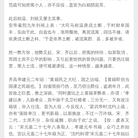
范疏可知侨寓小人，亦不应役，盖皆为白籍阴庇耳。
此后桓温、刘裕又屡主其事。
安帝羲熙九年刘裕上表：“大司马桓温庚戌土断，于时财阜国
丰，实由于此。自兹迄今，渐用颓弛。离居流寓，闾伍不修。请
依庚戌土断之科。”于是依界土断，诸流寓郡、县，多被并省。
然一弊方弥，他弊又起。宋、齐以后，侨寓的特待，似算取消，
而因士庶不公平的影响，又引起更纷扰的冒伪问题。只要伪注籍
贯，窜入士流，便可规避课役。这一种情形，越来越甚。
齐高帝建元二年诏：“黄籍民之大纪，国之治端。【黄籍即担当
国课之民籍也。】自顷氓俗巧伪，至乃窃注爵位，盗易年月，此
皆政之巨蠹，教之深疵。”同时虞玩之上黄籍革弊表，亦谓：“孝
建以来，入勋者众，其中操干戈卫社稷者，三分无一。又有改注
籍状，诈入仕流。昔为人役，今反役人。”梁武帝时沈约上疏，
亦有“落除卑注，更书新籍，以新换故，不过一万许钱。宋、齐
二代，士庶不分，杂役减阙，职由于此”之说。【按：虞表又
云：“宋元嘉二十七年八条取人，孝建元年书籍，众巧之所始
也。宜以元嘉二十七年籍为正。”沈约则谓“宋元嘉二十七年始以