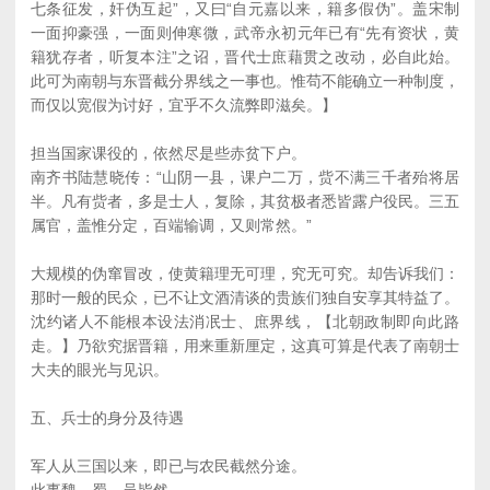
七条征发，奸伪互起”，又曰“自元嘉以来，籍多假伪”。盖宋制
一面抑豪强，一面则伸寒微，武帝永初元年已有“先有资状，黄
籍犹存者，听复本注”之诏，晋代士庶藉贯之改动，必自此始。
此可为南朝与东晋截分界线之一事也。惟苟不能确立一种制度，
而仅以宽假为讨好，宜乎不久流弊即滋矣。】
担当国家课役的，依然尽是些赤贫下户。
南齐书陆慧晓传：“山阴一县，课户二万，赀不满三千者殆将居
半。凡有赀者，多是士人，复除，其贫极者悉皆露户役民。三五
属官，盖惟分定，百端输调，又则常然。”
大规模的伪窜冒改，使黄籍理无可理，究无可究。却告诉我们：
那时一般的民众，已不让文酒清谈的贵族们独自安享其特益了。
沈约诸人不能根本设法消冺士、庶界线，【北朝政制即向此路
走。】乃欲究据晋籍，用来重新厘定，这真可算是代表了南朝士
大夫的眼光与见识。
五、兵士的身分及待遇
军人从三国以来，即已与农民截然分途。