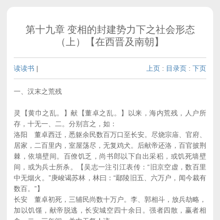
第十九章 变相的封建势力下之社会形态
（上）【在西晋及南朝】
读读书
|
上页
:
目录页
:
下页
一、汉末之荒残
灵【黄巾之乱。】献【董卓之乱。】以来，海内荒残，人户所
存，十无一、二。分别言之，如：
洛阳 董卓西迁，悉躯余民数百万口至长安。尽烧宗庙、官府、
居家，二百里内，室屋荡尽，无复鸡犬。后献帝还洛，百官披荆
棘，依墙壁间。百僚饥乏，尚书郎以下自出采稆，或饥死墙壁
间，或为兵士所杀。【吴志一注引江表传：“旧京空虚，数百里
中无烟火。”庚峻谒苏林，林曰：“鄢陵旧五、六万户，闻今裁有
数百。”】
长安 董卓初死，三辅民尚数十万户。李、郭相斗，放兵劫略，
加以饥馑，献帝脱逃，长安城空四十余日。强者四散，赢者相