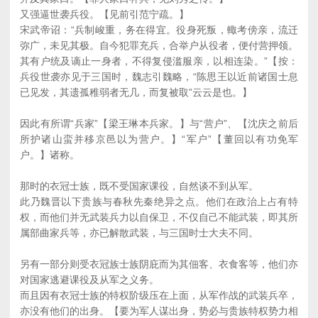
又强逼世袭兵役。【见前引范宁疏。】
宋武帝诏：“兵制峻重，务在得宜。役身死叛，輙考傍亲，流迁
弥广，未见其极。自今犯罪充兵，合举户从役者，便付营押领。
其有户统及谪止一身者，不得复侵滥服亲，以相连染。”【按：
兵役世袭亦见于三国时，魏志引魏略，“陈思王以近前诸国士息
已见发，其遗孤稚弱者无几，而复被取”云云是也。】
因此有所谓“兵家”【梁王琳本兵家。】与“营户”、【沈庆之前后
所护诸山蛮并移京邑以为营户。】“军户”【董回以有功免军
户。】诸称。
那时的衣冠士族，既不受国家课役，自然谈不到从军。
此乃魏晋以下贵族与春秋先秦绝异之点。他们在政治上占有特
权，而他们并无武装兵力以自保卫，不仅自己不能武装，即其所
属部曲家兵等，亦已解散武装，与三国时士大夫不同。
另有一部分则受衣冠族士族阴庇而为其佃客、衣食客等，他们亦
对国家逃避课役及从军之义务。
而且因有衣冠士族的特权阶级压在上面，从军作战的武装兵卒，
亦没有他们的出身。【要为军人谋出身，势必与贵族特权势力相