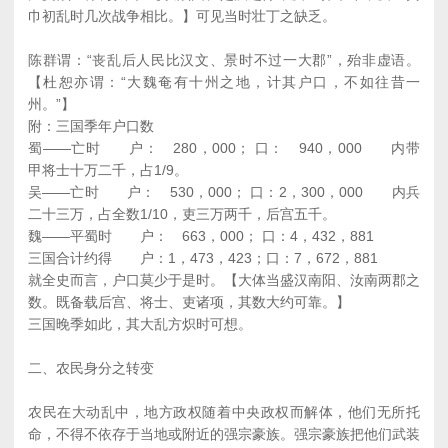
巾初乱时几次战争相比。】可见当时壮丁之缺乏。
陈群谓：“丧乱后人民比汉文、景时不过一大郡”，殆非虚语。
【杜恕亦谓：“大魏奄有十州之地，计其户口，不如往昔一
州。”】
附：三国季年户口数
蜀――亡时 户： 280，000； 口： 940，000 内带
甲将士十万二千，占1/9。
吴――亡时 户： 530，000； 口：2，300，000 内兵
二十三万，占全数1/10，吏三万两千，后宫五千。
魏――平蜀时 户： 663，000； 口：4，432，881
三国合计约得 户：1，473，423；口：7，672，881
就全史而言，户口莫少于是时。【大体当盛汉南阳、汝南两郡之
数。既备载后宫、将士、吏诸项，其数大约可靠。】
三国晚季如此，其大乱方炽时可想。
二、农民身分之转变
农民在大动乱中，地方政权随着中央政权而解体，他们无所托
命，不得不依存于当地或附近的强宗豪族。强宗豪族把他们武装