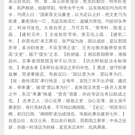
东汉自光武、明、章，虽云崇奖儒业，然光武勤治，明帝好吏
事，风声相劝，俗颇苛刻。明帝永平七年，以东海相宗均为尚书
令，均谓人曰：“国家喜文法廉吏，以为足以止奸，然文吏习为
欺谩，廉吏清在一己，无益百姓流亡，盗贼为害也。均欲叩头争
之，时未可改也。久将自苦之，乃可言耳。”章帝时，陈宠上
疏，【建初元年。】主改前世苛俗。第五伦上疏，【建初二
年。】亦谓光武“承王莽后，加严猛为政，因以成俗，是以郡国
所举，多办职俗吏，不应宽博之选”。王充论衡亦极辨世俗常
高“文吏”，贱下“儒生”之非。【程材篇。】稍后郡国察举，淅移
趋向。言事者谓郡国贡举不以功次，【功次即朝廷法令标准
也。】养虚名者【名即社会清议之所归许也。】累进，故守职者
益懈，而吏事陵迟。韦彪议曰：“国以贤为本，贤以孝为行。
【按：彪传谓其“孝行纯至，父母卒，哀毁三年不出庐寝。建武
末，举孝廉”。彼谓“贤以孝为行”，直将西汉求贤一路并入奖孝
之中，东汉“孝廉”独盛，“贤良”浙废，亦此等议论有以助成之
也。】 忠孝之人，治心近厚；锻炼之吏，治心近薄。故士虽不
磨吏职，有行美材高者，不可纯以阀阅取。”【史记：“明其等曰
阀，积日曰阅。”阀阅即吏治成绩也。韦彪此事在建初七年。】
自是以往，东汉士风，竞以名行相高，而郡国之察举，中央之征
辟，亦随一时清议为转移，直至东汉末叶，此风弗衰。