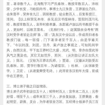
至，著录数千人。北海甄宇习严氏春秋，教授常数百人。沛桓
荣，少学长安，习欧阳尚书，事博士九江朱普，王莽篡位乃归。
会朱普卒，荣奔丧九江，因留教授，徒众数百人，后复客授江、
淮间。【以上桓荣见本传、余见后汉书儒林传。晋阳刘茂习礼
经，教授常数百人，哀帝时察孝廉。东郡索卢放以尚书教授千余
人，更始时、以敢言显名。（见独行传。）赵翼陔余业考有“两
汉时受学者皆赴京师”条，谓：“及东汉中业以后，学成而归者各
教授门徒，每一宿儒，门下著录者至千百人，由是学遍天
下。”今以刘茂、刘昆、洼丹、索卢放之事观之，可知民间学
风，自西汉哀、平下迄王莽时已大盛，光武、明、章亦自受此等
风气之熏染也。其它又如范升、郑兴、（从刘歆让讲正左氏大
义。）陈元、（父钦为王莽左氏师。）贾逵、（父徽从刘歆受左
氏春秋。郑、贾学行数百年，为诸儒宗。）杜林、（从张竦受
学。）卫宏，（从谢曼卿受毛诗。）此等皆东汉初年大儒，皆成
学在王莽世。】
三、博士弟子额之日益增添。
博士弟子武帝初设仅五十人；昭帝时百人；宣帝末二百人；元帝
好儒，增至千人；成帝末至三千人，岁余复如故。王莽秉政，奏
起明堂、辟雍、灵台，为学者筑舍万区。五经博士领弟子员三百