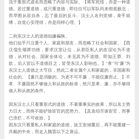
流于重形式虚名而忽略了内容与实际。【将军死绥，亦是一种道
德。若过重道德，或只重道德，即往往可以军队尚未彻底败北，
而早图从容自杀，忘了最后的反斗。汉士人名列党锢，束手就
缚，自觉心安理得，亦是同样心理。】
二则东汉士人的道德似嫌褊狭。
他们似乎只注重个人、家庭和朋友，而忽略了社会和国家。【西
汉儒生颂莽功德，要求汉室让位，从君臣私人的友谊论为不道
德，从对社会、国家全体论，未见其为不道德。即如王莽、刘
歆，后人皆以不道德目之，皆受东汉人影响也。】“孝”与“廉”为
东汉士人道德之大节目，然此二者全属个人和家庭的，非国家和
社会的。【廉只是消极的。为吏不可不廉，不能仅廉而止。】不
孝、不廉固然不够做人和从政的标准，然只是孝、廉，亦不够得
做人和从政的条件。
因东汉士人只看重形式的道德，不看重事实的效果，所以名士势
力日大，而终不能铲除宦官的恶势力。【及袁绍尽诛宦官，而事
已溃烂，不可收拾。】
因东汉只看重私人和家庭的道德，故王室倾覆后，再不能重建一
共戴的中央，而走入魏晋以下之衰运。