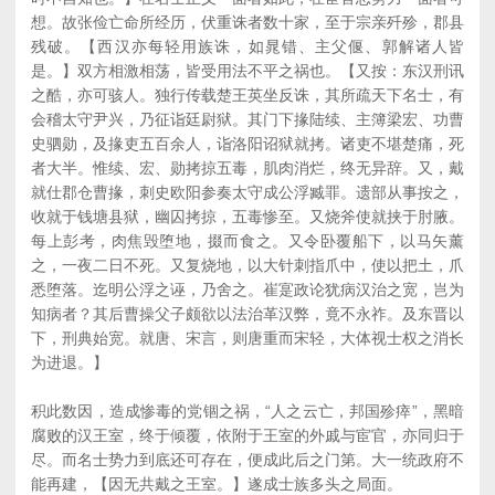
想。故张俭亡命所经历，伏重诛者数十家，至于宗亲歼殄，郡县
残破。【西汉亦每轻用族诛，如晁错、主父偃、郭解诸人皆
是。】双方相激相荡，皆受用法不平之祸也。【又按：东汉刑讯
之酷，亦可骇人。独行传载楚王英坐反诛，其所疏天下名士，有
会稽太守尹兴，乃征诣廷尉狱。其门下掾陆续、主簿梁宏、功曹
史驷勋，及掾吏五百余人，诣洛阳诏狱就拷。诸吏不堪楚痛，死
者大半。惟续、宏、勋拷掠五毒，肌肉消烂，终无异辞。又，戴
就仕郡仓曹掾，刺史欧阳参奏太守成公浮臧罪。遗部从事按之，
收就于钱塘县狱，幽囚拷掠，五毒惨至。又烧斧使就挟于肘腋。
每上彭考，肉焦毁堕地，掇而食之。又令卧覆船下，以马矢薰
之，一夜二日不死。又复烧地，以大针刺指爪中，使以把土，爪
悉堕落。迄明公浮之诬，乃舍之。崔寔政论犹病汉治之宽，岂为
知病者？其后曹操父子颇欲以法治革汉弊，竟不永祚。及东晋以
下，刑典始宽。就唐、宋言，则唐重而宋轻，大体视士权之消长
为进退。】
积此数因，造成惨毒的党锢之祸，“人之云亡，邦国殄瘁”，黑暗
腐败的汉王室，终于倾覆，依附于王室的外戚与宦官，亦同归于
尽。而名士势力到底还可存在，便成此后之门第。大一统政府不
能再建，【因无共戴之王室。】遂成士族多头之局面。