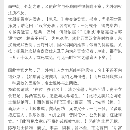
而中朝、外朝之别，又使宦官与外戚同样得荫附王室，为外朝权
法所不及。
太尉杨秉奏诛侯参，【览兄。】并奏免览官。书奏，尚书召对秉
掾属，诘之曰：“设官分职，各有司存，三公统外，御史察内；
今越奏近官，经典、汉制，何所依据？”【秉以“申屠嘉召诘邓
通”为对，桓帝不得已，为免览官。然此乃西汉文帝时故事，东
汉自光武改制，公府外职，固不得问内廷事，帝自为优容也。又
按：杨秉此次劾奏宦官仕人及子弟为外官贪淫者，刺史、郡守以
下凡五十余人，或死或免。可见当时宦官之恶遍天下矣。】
因此宦官之势，乃非外朝士人之力所能摧陷廓清，名士不得不内
结外戚，【如陈蕃之与窦武，袁绍之与何进。】而外戚到底亦为
一种腐败的因袭体，名士遂终与之两败。
窦武传谓武：“在位，多辟名士，清身疾恶，礼赂不通，妻子衣
食裁足，得两宫赏赐，悉散与太学诸生。”【此特见窦武之与名
士相结纳耳。】而陈蕃传则记王甫让蕃语，谓，“先帝【桓。】
新弃天下，山陵未成，窦武何功，兄弟父子，一门三侯。又多取
掖庭宫人，作乐饮宴。旬月之间，赀财亿计。公为栋梁，枉挠阿
党。”【此可见窦家仍不脱外戚腐败气味。】恐所言非尽无据。
陈荐处士徐稚、姜弘、李昙、魏桓，皆不至。韦之言曰：“后宫