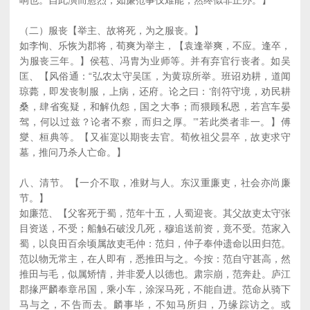
响也。自此演而愈烈，如廉范事仅难能，然终似非正办。】
（二）服丧【举主、故将死，为之服丧。】
如李恂、乐恢为郡将，荀爽为举主，【袁逢举爽，不应。逢卒，
为服丧三年。】侯苞、冯胄为业师等。并有弃官行丧者。如吴
匡、【风俗通：“弘农太守吴匡，为黄琼所举。班诏劝耕，道闻
琼薨，即发丧制服，上病，还府。论之曰：‘剖符守境，劝民耕
桑，肆省寃疑，和解仇怨，国之大亊；而猥顾私恩，若宫车晏
驾，何以过兹？论者不察，而归之厚。’”若此类者非一。】傅
燮、桓典等。【又崔寔以期丧去官。荀攸祖父昙卒，故吏求守
墓，推问乃杀人亡命。】
八、清节。【一介不取，准财与人。东汉重廉吏，社会亦尚廉
节。】
如廉范、【父客死于蜀，范年十五，人蜀迎丧。其父故吏太守张
目资送，不受；船触石破没几死，穆追送前资，竟不受。范家入
蜀，以良田百余顷属故吏毛仲：范归，仲子奉仲遗命以田归范。
范以物无常主，在人即有，悉推田与之。今按：范自守甚高，然
推田与毛，似属矫情，并非爱人以德也。肃宗崩，范奔赴。庐江
郡掾严麟奉章吊国，乘小车，涂深马死，不能自进。范命从骑下
马与之，不告而去。麟事毕，不知马所归，乃缘踪访之。或