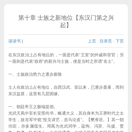
第十章 士族之新地位【东汉门第之兴
起】
读读书
|
上页
:
目录页
:
下页
在东汉政治上占有地位的，一面是代表“王室”的外戚和宦官；另
一面则是代表“政府”的新兴与士族，便是当时之所谓“名士”。
一、士族政治势力之逐步膨胀
士人在政治上占有地位，自西汉武、宣以来，已逐步显著，而到
东汉益甚，这里有几层因缘。
一、朝廷帝王之极端提倡。
光武天凤中至长安受尚书，略通大义，其自身本为王莽时代之太
学生，故在军中犹“投戈讲艺，息马论道”。【樊准语。】其一朝
功臣，亦多属儒生。邓禹为光武同学，寇恂、冯异、马援、贾