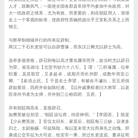
人才，鼓舞风气；一面使全国各郡县常得平均参加中央政局，对
大一统政府之维系，尤为有效。而更要的，则在朝廷用人，渐渐
走上一个客观的标准，使政府性质确然超出乎王室私关系之上而
独立。
与察举制相辅并行的尚有征辟制。
两汉二千石长吏皆可以自辟曹掾，而东汉公卿尤以辟士为高。
选举多循资格，辟召则每以高才重名躐等而升，故当时尤以辟召
为荣。崔实政论【北堂书钞六十八引。】谓：“三府掾属，位卑
职重，及其取官，又多超卓，或期月而长州郡，或数年而至公
卿。”【崔语止此。】于是名士养望，有被命不遽出，至五府俱
辟如黄琼，四府并命如陈纪者。【以外戚秉权者曰大将军，以老
臣录尚书者为太傅，并外朝三公称四府、五府。】
亦有朝廷闻高名，直接辟召。
如樊英被征初至，“朝廷设坛席，待若神明。”【李固语。】陈寔
【少从樊英游。】官仅太邱长，家居后，朝廷每三公缺，议者多
归之。太尉杨赐、司徒陈耽，每以寔未登大位而身先之自愧。郑
康成公交车征为大司农，给安车一乘，所过长吏送迎。董卓征荀