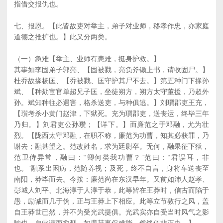
指借交报仇也。
七、报恩。【此皆故吏对举主，弟子对业师，移孝作忠，亦家庭
道德之推扩也。】此又分两类。
（一）急难【举主、业师有患难，挺身护救。】
其事如李固弟子郭亮、【固被戮，亮负斧锧上书，请收固尸。】
杜乔故掾杨匡、【乔被戮、匡守护其尸不去。】第五种门下掾孙
斌、【种劾宦官单超兄子匡，坐徒朔方，朔方太守董援，乃超外
孙。斌知种往必遇害，格杀送吏，与种俱逃。】刘瓆郡吏王充，
【瓆考杀小黄门赵津，下狱死。充为瓆郡吏，送丧运，终毕三年
乃归。】刘君吏公孙瓒；【详下。】而廉范之于邓融，尤为壮
烈。【陇西太守邓融，在职不称，廉范为功曹，知其必获罪，乃
谢去；融甚望之。范改姓名，求为廷尉卒。无何，融果征下狱，
范卫侍异常，融曰：“卿何类我功曹？”范曰：“君误耳，非
也。”融系出困病，范随养视；及死，终不自言，身将车送丧至
南阳，莽毕而去。今按：廉范尚在东汉早年。又前如沛人赵孝、
彭城人刘平、北海淳于人淳于恭，此等皆在王莽时，信古而陷于
愚，励诚而几于伪，正与王莽上下相应。此等立节敦行之风，盖
自王莽世已然，并不为受光武提俱。光武实亦自受当时风气之影