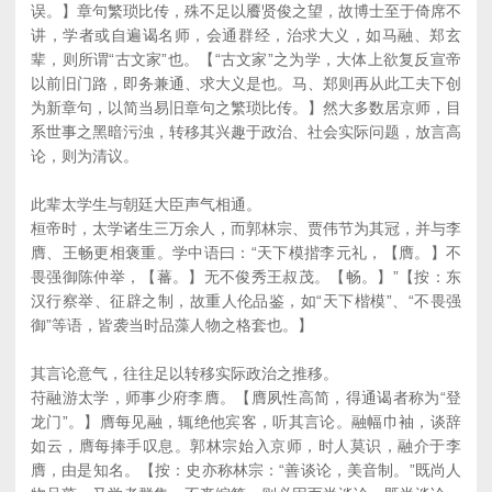
误。】章句繁琐比传，殊不足以餍贤俊之望，故博士至于倚席不
讲，学者或自遍谒名师，会通群经，治求大义，如马融、郑玄
辈，则所谓“古文家”也。【“古文家”之为学，大体上欲复反宣帝
以前旧门路，即务兼通、求大义是也。马、郑则再从此工夫下创
为新章句，以简当易旧章句之繁琐比传。】然大多数居京师，目
系世事之黑暗污浊，转移其兴趣于政治、社会实际问题，放言高
论，则为清议。
此辈太学生与朝廷大臣声气相通。
桓帝时，太学诸生三万余人，而郭林宗、贾伟节为其冠，并与李
膺、王畅更相褒重。学中语曰：“天下模揩李元礼，【膺。】不
畏强御陈仲举，【蕃。】无不俊秀王叔茂。【畅。】”【按：东
汉行察举、征辟之制，故重人伦品鉴，如“天下楷模”、“不畏强
御”等语，皆袭当时品藻人物之格套也。】
其言论意气，往往足以转移实际政治之推移。
苻融游太学，师事少府李膺。【膺夙性高简，得通谒者称为“登
龙门”。】膺每见融，辄绝他宾客，听其言论。融幅巾袖，谈辞
如云，膺每捧手叹息。郭林宗始入京师，时人莫识，融介于李
膺，由是知名。【按：史亦称林宗：“善谈论，美音制。”既尚人