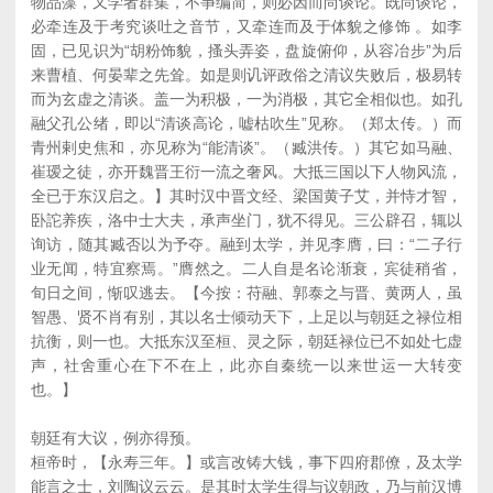
物品藻，又学者群集，不亊编简，则必因而尚谈论。既尚谈论，
必牵连及于考究谈吐之音节，又牵连而及于体貌之修饰 。如李
固，已见识为“胡粉饰貌，搔头弄姿，盘旋俯仰，从容冶步”为后
来曹植、何晏辈之先耸。如是则讥评政俗之清议失败后，极易转
而为玄虚之清谈。盖一为积极，一为消极，其它全相似也。如孔
融父孔公绪，即以“清谈高论，嘘枯吹生”见称。（郑太传。）而
青州剌史焦和，亦见称为“能清谈”。（臧洪传。）其它如马融、
崔瑷之徒，亦开魏晋王衍一流之奢风。大抵三国以下人物风流，
全已于东汉启之。】其时汉中晋文经、梁国黄子艾，并恃才智，
卧詑养疾，洛中士大夫，承声坐门，犹不得见。三公辟召，辄以
询访，随其臧否以为予夺。融到太学，并见李膺，曰：“二子行
业无闻，特宜察焉。”膺然之。二人自是名论渐衰，宾徒稍省，
旬日之间，惭叹逃去。【今按：苻融、郭泰之与晋、黄两人，虽
智愚、贤不肖有别，其以名士倾动天下，上足以与朝廷之禄位相
抗衡，则一也。大抵东汉至桓、灵之际，朝廷禄位已不如处七虚
声，社舍重心在下不在上，此亦自秦统一以来世运一大转变
也。】
朝廷有大议，例亦得预。
桓帝时，【永寿三年。】或言改铸大钱，事下四府郡僚，及太学
能言之士，刘陶议云云。是其时太学生得与议朝政，乃与前汉博