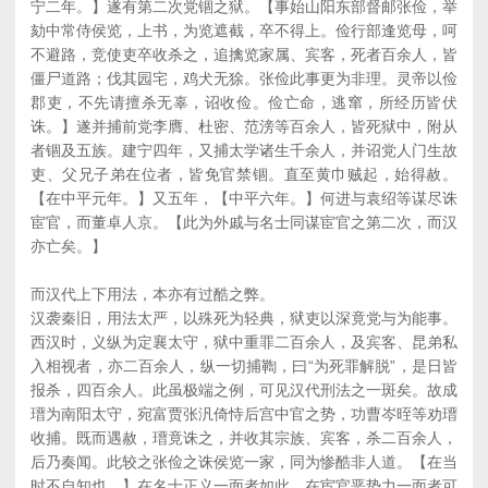
宁二年。】遂有第二次党锢之狱。【事始山阳东部督邮张俭，举
劾中常侍侯览，上书，为览遮截，卒不得上。俭行部逢览母，呵
不避路，竞使吏卒收杀之，追擒览家属、宾客，死者百余人，皆
僵尸道路；伐其园宅，鸡犬无狳。张俭此事更为非理。灵帝以俭
郡吏，不先请擅杀无辜，诏收俭。俭亡命，逃窜，所经历皆伏
诛。】遂并捕前党李膺、杜密、范滂等百余人，皆死狱中，附从
者锢及五族。建宁四年，又捕太学诸生千余人，并诏党人门生故
吏、父兄子弟在位者，皆免官禁锢。直至黄巾贼起，始得赦。
【在中平元年。】又五年，【中平六年。】何进与袁绍等谋尽诛
宦官，而董卓人京。【此为外戚与名士同谋宦官之第二次，而汉
亦亡矣。】
而汉代上下用法，本亦有过酷之弊。
汉袭秦旧，用法太严，以殊死为轻典，狱吏以深竟党与为能事。
西汉时，义纵为定襄太守，狱中重罪二百余人，及宾客、昆弟私
入相视者，亦二百余人，纵一切捕鞫，曰“为死罪解脱”，是日皆
报杀，四百余人。此虽极端之例，可见汉代刑法之一斑矣。故成
瑨为南阳太守，宛富贾张汎倚恃后宫中官之势，功曹岑晊等劝瑨
收捕。既而遇赦，瑨竟诛之，并收其宗族、宾客，杀二百余人，
后乃奏闻。此较之张俭之诛侯览一家，同为惨酷非人道。【在当
时不自知也。】在名士正义一面者如此，在宦官恶势力一面者可