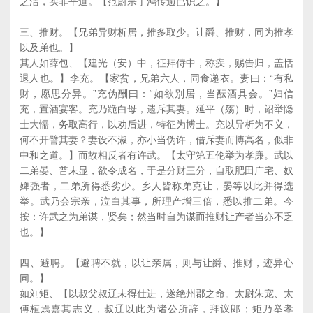
之洁，实非平道。【范蔚宗丁鸿传逾已识之。】
三、推财。【兄弟异财析居，推多取少。让爵、推财，同为推孝
以及弟也。】
其人如薛包、【建光（安）中，征拜侍中，称疾，赐告归，盖恬
退人也。】李充。【家贫，兄弟六人，同食递衣。妻曰：“有私
财，愿思分异。”充伪酬曰：“如欲别居，当酝酒具会。”妇信
充，置酒宴客。充乃跪白母，遗斥其妻。延平（殇）时，诏举隐
士大懦，务取高行，以劝后进，特征为博士。充以异析为不义，
何不开譬其妻？妻设不淑，亦小当伪许，借斥妻而博高名，似非
中和之道。】而故相反者有许武。【太守第五伦举为孝廉。武以
二弟晏、普末显，欲令成名，于是分财三分，自取肥田广宅、奴
婢强者，二弟所得悉劣少。乡人皆称弟克让，晏等以此并得选
举。武乃会宗亲，泣白其事，所理产增三倍，悉以推二弟。今
按：许武之为弟谋，贤矣；然当时自为谋而推财让产者当亦不乏
也。】
四、避聘。【避聘不就，以让亲属，则与让爵、推财，迹异心
同。】
如刘矩、【以叔父叔辽未得仕进，遂绝州郡之命。太尉朱宠、太
傅桓焉嘉其志义，叔辽以此为诸公所辞，拜议郎；矩乃举孝