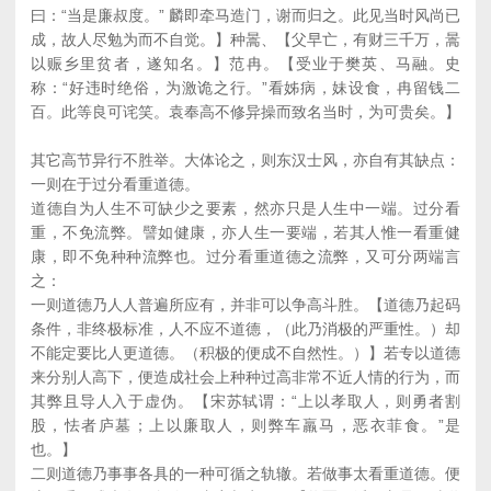
曰：“当是廉叔度。” 麟即牵马造门，谢而归之。此见当时风尚已
成，故人尽勉为而不自觉。】种暠、【父早亡，有财三千万，暠
以赈乡里贫者，遂知名。】范冉。【受业于樊英、马融。史
称：“好违时绝俗，为激诡之行。”看姊病，妹设食，冉留钱二
百。此等良可诧笑。袁奉高不修异操而致名当时，为可贵矣。】
其它高节异行不胜举。大体论之，则东汉士风，亦自有其缺点：
一则在于过分看重道德。
道德自为人生不可缺少之要素，然亦只是人生中一端。过分看
重，不免流弊。譬如健康，亦人生一要端，若其人惟一看重健
康，即不免种种流弊也。过分看重道德之流弊，又可分两端言
之：
一则道德乃人人普遍所应有，并非可以争高斗胜。【道德乃起码
条件，非终极标准，人不应不道德，（此乃消极的严重性。）却
不能定要比人更道德。（积极的便成不自然性。）】若专以道德
来分别人高下，便造成社会上种种过高非常不近人情的行为，而
其弊且导人入于虚伪。【宋苏轼谓：“上以孝取人，则勇者割
股，怯者庐墓；上以廉取人，则弊车羸马，恶衣菲食。”是
也。】
二则道德乃事事各具的一种可循之轨辙。若做事太看重道德。便