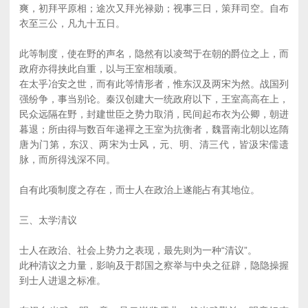
爽，初拜平原相；途次又拜光禄勋；视事三日，策拜司空。自布
衣至三公，凡九十五日。
此等制度，使在野的声名，隐然有以凌驾于在朝的爵位之上，而
政府亦得挟此自重，以与王室相颉顽。
在太乎冶安之世，而有此等情形者，惟东汉及两宋为然。战国列
强纷争，事当别论。秦汉创建大一统政府以下，王室高高在上，
民众远隔在野，封建世臣之势力取消，民间起布衣为公卿，朝进
暮退；所由得与数百年递襌之王室为抗衡者，魏晋南北朝以迄隋
唐为门第，东汉、两宋为士风，元、明、清三代，皆汲宋儒遗
脉，而所得浅深不同。
自有此项制度之存在，而士人在政治上遂能占有其地位。
三、太学淸议
士人在政治、社会上势力之表现，最先则为一种“清议”。
此种清议之力量，影响及于郡国之察举与中央之征辟，隐隐操握
到士人进退之标准。