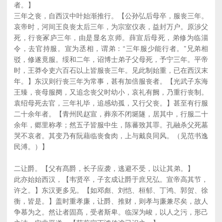
者。】
三年之丧，自西汉中叶始渐推行。【公孙弘后母卒，服丧三年。
哀帝时，河间王良丧太后三年，为宗室仪表，益封万户。原渉父
死，行丧冢庐三年，由是显名京师。薛宣后母死，弟修为临淄
令，去官持服。宣为丞相，谓弟：“三年服少能行者。”兄弟相
驳，修遂竟服。绥和二年，诏博士弟子父母死，予宁三年。平帝
时，王莽令吏六百石以上皆服丧三年。见此制始重，已在西汉末
年。】东汉则行丧三年为常事，甚有加倍服丧者。【光武子东海
王臻，丧母服阕，又追念丧父时幼小，哀礼有阙，乃重行丧制。
袁绍母死去官，三年礼毕，追感幼孤，又行父丧。】甚至有行服
二十余年者。【青州民赵宣，葬亲不闭埏隧，居其中，行服二十
余年，郷里称孝；然五子皆服中生，陈蕃致其罪。孔融杀父死墓
哭不哀者。其变乃有阮藉临丧食肉，上与戴良同风。（见范书逸
民溥。）】
二让爵。【父有髙爵，长子应袭，逃避不受，以让其弟。】
此亦始始西汉，【韦贤卒，子玄成让爵于庶兄弘。宣帝高其节，
许之。】东汉更多见。【如邓彪、刘恺、桓郁、丁鸿、郭贺、徐
衡，皆是。】盖时重孝廉，让爵、推财，则孝与廉兼尽矣，故人
争慕为之。然让者固髙，受者斯卑。临深为峻，以人之污，形己