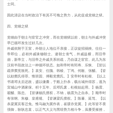
士同。
因此清议在当时政治下有其不可侮之势力，从此促成党锢之狱。
四、党锢之狱
党锢由于朝士与宦官之冲突，而在党锢狱以前，朝士与外戚冲突
早已循环发生过好几次。
外戚依附于王室，外朝士人地位不亲接，正议徒招祸殃。往往一
帝即位，必袒外戚诛锄朝士。逮朝士丧气，外戚益横，而旧帝
崩，新帝立，与旧帝之外戚关系转疏，乃自谋之宦官。此几为东
汉前半段政治上一种循环状态。如和帝时有郅寿、乐恢、【皆以
疏弹窦宪致死。】袁安、任隗、韩棱、丁鸿、何敞、张酺。【皆
以劾窦氏得罪。惟班固、傅毅党窦氏。】安帝时有杜根、【以上
书请邓太后还政，盛以缣囊，于殿上扑杀，载出城外得苏，逃为
宜城山中酒家保。积十五年、后邓氏废，杜根始起用。】杨震、
翟酺、陈忠。【皆谏杨氏擅权，不纳，杨震为之自杀。】顺帝时
有张纲、朱穆、皇甫规、【皆谏梁氏擅权。】陈蕃、延笃。【以
杀梁冀宾客迁免。惟马融为冀作表，崔瑗亦党冀。】此等皆不畏
强御，耿耿忠直，以正气大义与黑喑势力相斗争，虽屡受摧挫，