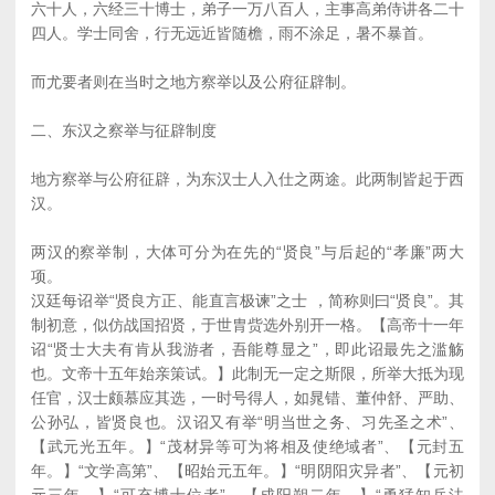
六十人，六经三十博士，弟子一万八百人，主事高弟侍讲各二十
四人。学士同舍，行无远近皆随檐，雨不涂足，暑不暴首。
而尤要者则在当时之地方察举以及公府征辟制。
二、东汉之察举与征辟制度
地方察举与公府征辟，为东汉士人入仕之两途。此两制皆起于西
汉。
两汉的察举制，大体可分为在先的“贤良”与后起的“孝廉”两大
项。
汉廷每诏举“贤良方正、能直言极谏”之士 ，简称则曰“贤良”。其
制初意，似仿战国招贤，于世胄赀选外别开一格。【高帝十一年
诏“贤士大夫有肯从我游者，吾能尊显之”，即此诏最先之滥觞
也。文帝十五年始亲策试。】此制无一定之斯限，所举大抵为现
任官，汉士颇慕应其选，一时号得人，如晁错、董仲舒、严助、
公孙弘，皆贤良也。汉诏又有举“明当世之务、习先圣之术”、
【武元光五年。】“茂材异等可为将相及使绝域者”、【元封五
年。】“文学高第”、【昭始元五年。】“明阴阳灾异者”、【元初