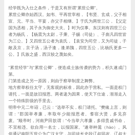
经学既为入仕之条件，于是又有所谓“累世公卿”。
累世公卿亦始西汉。如韦、平再世宰相，【韦贤、玄成，父子相
宣、元。平当、平宴，亦父子相继。】于氏为两世三公，【父定
国为丞相，其子永为御史大夫。】时为仅事。东汉则有四世三公
者为杨氏，【杨震为太尉，子秉、子赐（司徒）、子彪凡四世皆
为三公。】又四世五公者为袁氏，【袁安为司空，又为司徒，子
敞及京，京子汤，汤子逢，逢弟隗，四世五公，比杨氏更多一
公。】氏族之盛，西汉较之蔑如矣。
“累世经学”与“累世公卿”，便造成士族传袭的势力，积久遂成门
第。
门第造成之另一原因，则由于察举制度之舞弊。
地方察举权任太守，无客观的标准，因此亦于营私。一面是权门
请托，一面是故旧报恩。两者递为因果，使天下仕途，渐渐走入
一个特殊阶级的手里去。
明帝中元二年诏，已云：“选举不实，权门请托。”樊鯈上言，则
谓：“郡国举孝廉，率取年少能报恩者。耆宿大贤，多见弃
废。”顺帝时，河南尹田歆谓：“今当举六孝廉，多得贵戚书命，
不宜相违。欲自用一名士，以报国家。”遂举种暠（hào）。风
俗通记南阳五世公为广汉太守，与司徒长史段辽叔同岁。辽叔大