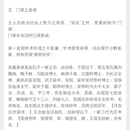
五、门第之造成
士人在政治社会上势力之表现，“清议”之外，更要的则为“门
第”。
门第在东汉时已渐形成。
第一是因学术环境之不普遍，学术授受有限，往往限于少数私
家，而有所谓“累世经学”。
其最著者莫如孔子一家之后，自伯鱼、子思以下，再五世孔顺为
魏相。顺子鲋，为陈涉博士。鲋弟子襄，汉惠时博士，为长沙太
傅。襄孙武及安国。武子延年。安国、延年皆武帝时博士；安国
至临淮太守。延年子霸，昭帝时博士，宣帝时为大中大夫。霸子
光，历成、哀、平三帝，官至御史大夬、丞相。自霸至七世孙
昱，卿相牧守五十三人，列侯七人。安国后亦世传古文尚书、毛
诗有名。其次西汉大儒伏生，世传经学，历两汉四百年。【详东
汉伏湛传。】又次如东汉桓氏，自桓荣以下，一家三代为五帝
师。【荣授明帝，郁授章、和，焉授安、顺，又焉兄孙彬，亦有
名。】