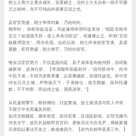
然士人势力之逐步成长，实胥赖之，当时士大夫自有一段不可磨
灭之精神，亦不可纯由外面事态说之也。
及宦官势盛，朝士争弹对象，乃始转向。
顺帝时， 孙程等徙远县，司徒掾周举谓司徒朱伥：“朝廷非程等
岂立？如道路夭折，使上有杀功臣议”，伥遂谏止之。时称“五经
纵横周宣光”，周亦名儒。自此以前，朝士尚有袒宦官者。及梁
冀败，宦官势盛，朝士锋芒，乃转向宦官。
惟东汉宦官势力，不仅盘踞内廷，其子弟亲党布散州郡，亦得夤
缘察举，进身仕宦。【李固顺帝阳嘉初对：“诏书禁侍中、尚书
中臣子弟，不得为吏察孝廉，以其秉威权，容请托故也。而中常
侍在日月之侧，声势振天下，子弟禄仕，曾无限极。虽外托谦
默，不干州郡，而谄伪之徒，望风进举。”】
从此递相擎引，根枝缠结，日益繁滋。故士族清流与宦人冲突，
不限于中央而遍及州郡。
如济北相滕延，捕杀侯览、段珪宾客，征诣廷尉免。左悺兄滕为
河东太守，皮氏长赵岐即弃官归。唐衡兄珪为京兆尹，将岐家属
宗亲陷以重法尽杀之，岐逃难四方。【此均在桓帝延熹三年。】