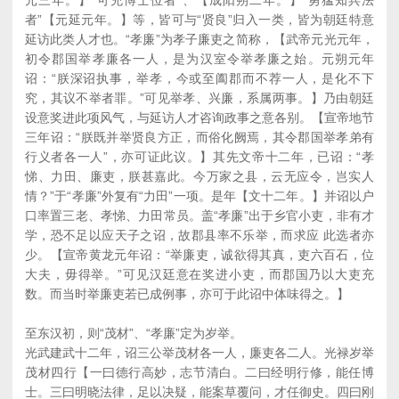
元三年。】“可充博士位者”、【成阳朔二年。】“勇猛知兵法
者”【元延元年。】等，皆可与“贤良”归入一类，皆为朝廷特意
延访此类人才也。“孝廉”为孝子廉吏之简称，【武帝元光元年，
初令郡国举孝廉各一人，是为汉室令举孝廉之始。元朔元年
诏：“朕深诏执事，举孝，今或至阖郡而不荐一人，是化不下
究，其议不举者罪。”可见举孝、兴廉，系属两事。】乃由朝廷
设意奖进此项风气，与延访人才咨询政事之意各别。【宣帝地节
三年诏：“朕既并举贤良方正，而俗化阙焉，其令郡国举孝弟有
行义者各一人”，亦可证此议。】其先文帝十二年，已诏：“孝
悌、力田、廉吏，朕甚嘉此。今万家之县，云无应令，岂实人
情？”于“孝廉”外复有“力田”一项。是年【文十二年。】并诏以户
口率置三老、孝悌、力田常员。盖“孝廉”出于乡官小吏，非有才
学，恐不足以应天子之诏，故郡县率不乐举，而求应 此选者亦
少。【宣帝黄龙元年诏：“举廉吏，诚欲得其真，吏六百石，位
大夫，毋得举。”可见汉廷意在奖进小吏，而郡国乃以大吏充
数。而当时举廉吏若已成例事，亦可于此诏中体味得之。】
至东汉初，则“茂材”、“孝廉”定为岁举。
光武建武十二年，诏三公举茂材各一人，廉吏各二人。光禄岁举
茂材四行【一曰德行高妙，志节清白。二曰经明行修，能任博
士。三曰明晓法律，足以决疑，能案草覆问，才任御史。四曰刚