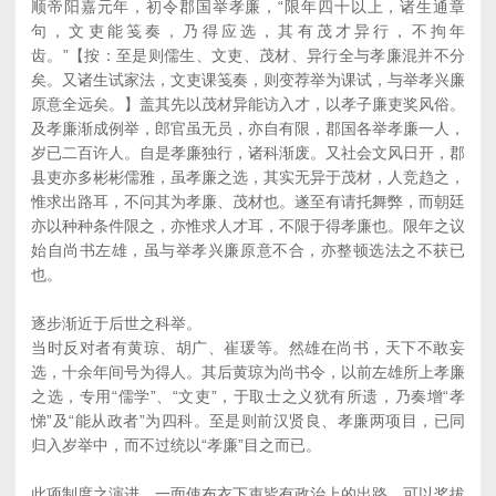
顺帝阳嘉元年，初令郡国举孝廉，“限年四十以上，诸生通章
句，文吏能笺奏，乃得应选，其有茂才异行，不拘年
齿。”【按：至是则儒生、文吏、茂材、异行全与孝廉混并不分
矣。又诸生试家法，文吏课笺奏，则变荐举为课试，与举孝兴廉
原意全远矣。】盖其先以茂材异能访入才，以孝子廉吏奖风俗。
及孝廉渐成例举，郎官虽无员，亦自有限，郡国各举孝廉一人，
岁已二百许人。自是孝廉独行，诸科渐废。又社会文风日开，郡
县吏亦多彬彬儒雅，虽孝廉之选，其实无异于茂材，人竞趋之，
惟求出路耳，不问其为孝廉、茂材也。遂至有请托舞弊，而朝廷
亦以种种条件限之，亦惟求人才耳，不限于得孝廉也。限年之议
始自尚书左雄，虽与举孝兴廉原意不合，亦整顿选法之不获已
也。
逐步渐近于后世之科举。
当时反对者有黄琼、胡广、崔瑗等。然雄在尚书，天下不敢妄
选，十余年间号为得人。其后黄琼为尚书令，以前左雄所上孝廉
之选，专用“儒学”、“文吏”，于取士之义犹有所遗，乃奏增“孝
悌”及“能从政者”为四科。至是则前汉贤良、孝廉两项目，已同
归入岁举中，而不过统以“孝廉”目之而已。
此项制度之演进，一面使布衣下吏皆有政治上的出路，可以奖拔