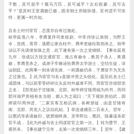
千数，其可损乎？厩马万匹，其可减乎？左右权豪，其可去
乎？”是其时王室腐败已极，固非朝士所能弥缝。至何进不可依
恃，更属一时共知。
且名士对付宦官，态度亦自有过激处。
桓帝延熹八年，李膺复拜司隶校尉。中常侍张让弟朔，为野王
令，贪残，畏罪，逃匿让家合柱中。膺率吏破柱取朔杀之。桓帝
诘以不先请便加诛之意，此下遂有第一次之党锢狱。【事在延熹
九年，张成以方技交通宦官，推占有赦令，教其子杀人，果遇
赦，李膺竟杀之。成弟子牢脩诬告膺养太学游士，交结生徒，诽
讪朝廷。此两事一则未请先诛、一则遇赦仍杀，于膺皆不为无失
之过激也。】此为宦官与名±直接冲突之头锐化。盖至此名士已
成团体，与以前零零碎碎出头反对外戚者不同。而宦官亦借部党
之名，【部党始于甘陵南、北部。桓帝师甘陵周福为尚书，而同
郡河南尹房植有名当朝，郷人为之谣曰：“天下规矩房伯武，因
师获印周仲进。”二家宾客互相讥揣，各树朋徒，由是甘陵有
南、北部、而党人之议自此始。】牵连逮捕至二百余人。翌年，
以窦武等表请赦归，犹禁锢终身。灵帝即位，窦武、陈蕃谋杀宦
官不成，【此为外戚与名士同谋宦官之第一次。】转为曹节、王
甫所杀。【事在建宁元年，去第一次党锢狱三年。】翌年，【建