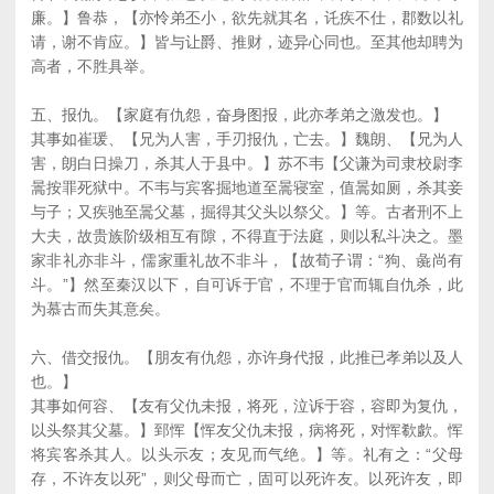
廉。】鲁恭，【亦怜弟丕小，欲先就其名，讬疾不仕，郡数以礼
请，谢不肯应。】皆与让爵、推财，迹异心同也。至其他却聘为
高者，不胜具举。
五、报仇。【家庭有仇怨，奋身图报，此亦孝弟之激发也。】
其事如崔瑗、【兄为人害，手刃报仇，亡去。】魏朗、【兄为人
害，朗白日操刀，杀其人于县中。】苏不韦【父谦为司隶校尉李
暠按罪死狱中。不韦与宾客掘地道至暠寝室，值暠如厕，杀其妾
与子；又疾驰至暠父墓，掘得其父头以祭父。】等。古者刑不上
大夫，故贵族阶级相互有隙，不得直于法庭，则以私斗决之。墨
家非礼亦非斗，儒家重礼故不非斗，【故荀子谓：“狗、彘尚有
斗。”】然至秦汉以下，自可诉于官，不理于官而辄自仇杀，此
为慕古而失其意矣。
六、借交报仇。【朋友有仇怨，亦许身代报，此推已孝弟以及人
也。】
其事如何容、【友有父仇未报，将死，泣诉于容，容即为复仇，
以头祭其父墓。】郅恽【恽友父仇未报，病将死，对恽欷歔。恽
将宾客杀其人。以头示友；友见而气绝。】等。礼有之：“父母
存，不许友以死”，则父母而亡，固可以死许友。以死许友，即