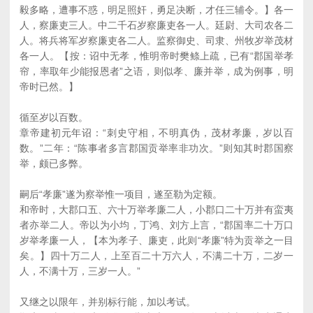
毅多略，遭事不惑，明足照奸，勇足决断，才任三辅令。】各一
人，察廉吏三人。中二千石岁察廉吏各一人。廷尉、大司农各二
人。将兵将军岁察廉吏各二人。监察御史、司隶、州牧岁举茂材
各一人。【按：诏中无孝，惟明帝时樊鲦上疏，已有“郡国举孝
帘，率取年少能报恩者”之语，则似孝、廉并举，成为例事，明
帝时已然。】
循至岁以百数。
章帝建初元年诏：“刺史守相，不明真伪，茂材孝廉，岁以百
数。”二年：“陈事者多言郡国贡举率非功次。”则知其时郡国察
举，颇已多弊。
嗣后“孝廉”遂为察举惟一项目，遂至勒为定额。
和帝时，大郡口五、六十万举孝廉二人，小郡口二十万并有蛮夷
者亦举二人。帝以为小均，丁鸿、刘方上言，“郡国率二十万口
岁举孝廉一人，【本为孝子、廉吏，此则“孝廉”特为贡举之一目
矣。】四十万二人，上至百二十万六人，不满二十万，二岁一
人，不满十万，三岁一人。”
又继之以限年，并别标行能，加以考试。