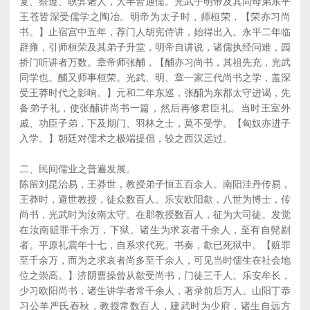
复、祭遵、耿弇诸人，大半皆通儒。光武子明帝及其同母弟东平
王苍皆深受儒学之陶冶。明帝为太子时，师桓荣，【荣亦习尚
书。】止宿宫中五年，荐门人胡宪侍讲，始得出入。永平二年临
辟雍，引师桓荣及其弟子升堂，明帝自讲说，诸儒执经问难，园
挢门听讲者万数。章帝师张酺，【酺亦习尚书，其祖先充，光武
同学也。酺又师事桓荣。光武、明、章一家三代尚书之学，盖深
受王莽时代之影响。】元和二年东巡，张酺为东郡太守进谒，先
备弟子礼，使张酺讲尚书一篇，然后再修君臣礼。当时王室外
戚、功臣子弟，下及期门、羽林之士，莫不受学。【匈奴亦进子
入学。】朝廷对儒术之极端提倡，较之西汉远过。
二、民间儒业之普遍发展。
陈留刘昆治易，王莽世，教授弟子恒五百余人。南阳洼丹传易，
王莽时，避世教授，徒众数百人。乐安欧阳歙，八世为博士，传
尚书，光武时为汝南太守。在郡教授数百人，征为大司徒。发觉
在汝南赃罪千余万，下狱。诸生为求哀者千余人，至有自髡剔
者。平原礼震年十七，自系求代死。书奏，歙已死狱中。【赃罪
至千余万，而为之求哀者尚多至千余人，可见当时儒生在社会地
位之崇高。】济阴曹操曾从歙受尚书，门徒三千人。乐安牟长，
少习欧阳尚书，诸生讲学者常千余人，著录前后万人。山阳丁恭
习公羊严氏舂秋，教授常数百人，建武时为少府，诸生自远方