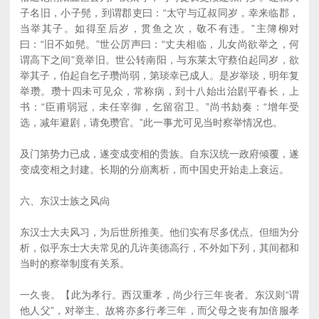
子名旧，小子髡，到谓郡吏曰：“太守与辽叔同岁，幸来临郡，
当举其子。如得至后岁，贯鱼之次，敬不有违。”主簿柳对
曰：“旧不如髡。”世公厉声曰：“丈夫相临，儿女尚欲举之，何
谓高下之间”竟举旧。世公转南阳，与东莱太守蔡伯起同岁，欲
举其子，伯起自乞子瓒尚弱，第琰幸已成人。是岁举琰，明年复
举瓒。瓒十四未可见众，常称病，到十八始出治剧平春长，上
书：“臣甫弱冠，未任宰御，乞留宿卫。”尚书劾奏：“增年受
选，减年避剧，请免瓒官。”此一事尤可见当时察举情况也。
及门第势力已成，遂变成变相的贵族。自东汉统一政府倾覆，遂
变成变相之封建。长期的分崩离析，而中国史开始走上衰运。
六、东汉士族之风尙
东汉士大夫风习，为后世所推美。他们实有尽多优点。但细为分
析，似乎东士大夫常见的几许美德高行，不外如下列，其间都和
当时的察举制度有关系。
一久丧。【此为孝行。西汉重孝，尚少行三年丧者。东汉则“谓
他人父”，对举主、故将亦多行孝三年，而父母之丧有加倍服孝