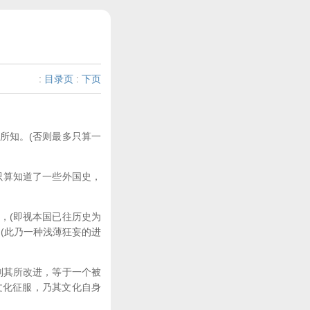
:
目录页
:
下页
所知。(否则最多只算一
只算知道了一些外国史，
，(即视本国已往历史为
(此乃一种浅薄狂妄的进
则其所改进，等于一个被
文化征服，乃其文化自身