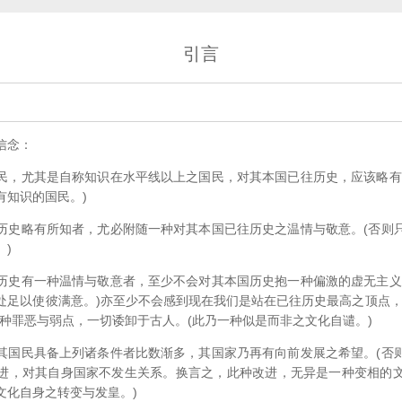
引言
信念：
民，尤其是自称知识在水平线以上之国民，对其本国已往历史，应该略有
有知识的国民。)
历史略有所知者，尤必附随一种对其本国已往历史之温情与敬意。(否则
)
历史有一种温情与敬意者，至少不会对其本国历史抱一种偏激的虚无主义
处足以使彼满意。)亦至少不会感到现在我们是站在已往历史最高之顶点，
种种罪恶与弱点，一切诿卸于古人。(此乃一种似是而非之文化自谴。)
其国民具备上列诸条件者比数渐多，其国家乃再有向前发展之希望。(否
进，对其自身国家不发生关系。换言之，此种改进，无异是一种变相的
文化自身之转变与发皇。)