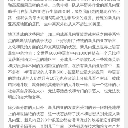
和高原四周茂密的丛林。当我带领一队从事野外作业的新几内亚
助手们在新几内亚进行生物调查时，虽然我们走的是现存的小
路，但我认为每天前进3英里仍是非常快的速度。传统的新几内
亚高原地区的居民一生中离家外出从来不超过10英里。
地形造成的这些困难，加上构成新几内亚族群或村落之间关系特
点的断断续续的战争状态，正好说明了传统的新几内亚在语言、
文化和政治方面的这种支离破碎的状况。新几内亚是世界上语言
最集中的地方：全世界6000种语言中有1000种挤在一个只比得
克萨斯州稍大一点的地区里，分成几十个语族以及一些就像英语
和汉语那样不同的互相独立的语言。在所有新几内亚语言中，差
不多有一半语言说的人不到500，甚至那些最大的说同一种语言
的群体(说的人仍然只有10万)也在政治上分成几百个村庄，彼此
凶狠地斗殴，就像同说其他语言的人斗殴一样。每一个这样的小
社会其自身实在太小，无法养活酋长和专门的手艺人，也无法发
明出冶金术和文字。
除少而分散的人口外，新几内亚的发展所受到的另一限制是地理
上的与世隔绝的状态，这一状态妨碍了技术和思想从别处流入新
几内亚。新几内亚的3个邻居全都被溪涧流过的峡谷把它们同新
几内亚分隔开来，直到几千年前，这些邻居在技术和粮食生产方