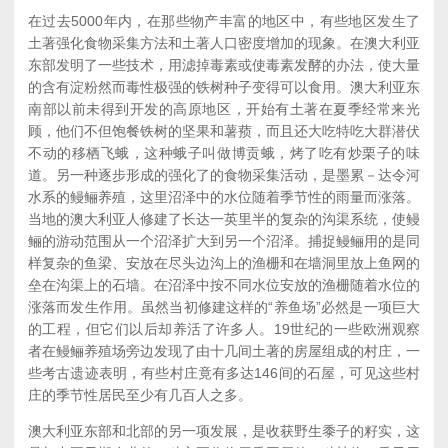
在过去5000年内，在那些物产丰富的地区中，有些地区发生了
土著强化食物采集方法和土著人口密度增加的现象。在澳大利亚
东部发明了一些技术，用滤掉毒素或使毒素发酵的办法，使大量
的含有淀粉然而毒性极强的铁树种子变得可以食用。澳大利亚东
南部以前未得到开发的高原地区，开始有土著在夏季经常来光
顾，他们不但饱餐铁树的坚果和薯蓣，而且还大吃特吃大群潜伏
不动的移栖飞蛾，这种蛾子叫做博贡蛾，烤了吃有炒栗子的味
道。另一种逐步形成的强化了的食物采集活动，是墨累－达令河
水系的鳗鲡养殖，这里沼泽中的水位随着季节性的雨量而涨落。
当地的澳大利亚人修建了长达一英里半的复杂的沟渠系统，使鳗
鲡的游动范围从一个沼泽扩大到另一个沼泽。捕捉鳗鲡用的是同
样复杂的鱼梁、安放在尽头边沟上的渔栅和在墙洞里放上鱼网的
垒在沟渠上的石墙。在沼泽中按不同水位安放的渔栅随着水位的
涨落而发生作用。虽然当初修建这样的“养鱼场”必然是一项巨大
的工程，但它们以后却养活了许多人。19世纪的一些欧洲观察
者在鳗鲡养殖场旁边发现了由十几间土著的房屋组成的村庄，一
些考古遗迹表明，有些村庄竟有多达146间的石屋，可见这些村
庄的季节性居民至少有几百人之多。
澳大利亚东部和北部的另一项发展，是收获野生黍子的籽实，这