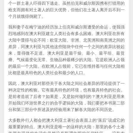
个一群土著人吓得四下逃走。虽然伯克和威尔斯因携有打猎用的
枪支而拥有对土著人的巨大优势，但他们在土著人离开后不到一
个月就饿得倒毙了。
我和妻子在梅宁迪的经历加上伯克和威尔斯遭受的命运，使我强
烈地感到在澳大利亚建立人类社会有多么困难。澳大利亚在所有
大陆中显得与众不同：欧亚大陆、非洲、北美洲和南美洲之间的
差异，同澳大利亚与其他这些陆块中任何一个之间的差异比较起
来，显得微不足道。澳大利亚是最干燥、最小、最平坦、最贫
瘠、气候最变化无常、生物品种最稀少的大陆。它是欧洲人占领
的最后一个大陆。在欧洲人占领前，它已在维持着与任何大陆相
比都是最具特色的人类社会和最少的人口。
因此，澳大利亚对那些关于各大陆之间社会差异的理论提供了一
种决定性的检验。它有最具特色的环境，也有最具特色的社会。
是前者造就了后者？如果是，又是如何做到的？澳大利亚是用来
开始我们环游世界之行的合乎逻辑的大陆，我们要把本书第二部
分和第三部分中所述及的经验用来了解各大陆的不同历史。
大多数外行人都会把澳大利亚土著社会表面上的“落后”说成它的
最重要的特点。澳大利亚是唯一的这样的大陆：那里的各个土著