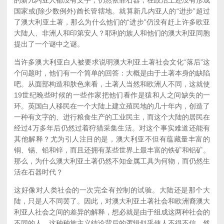
的新几内亚人都没有文字，仍然依靠石器，在政治上还没有形成
国家或(除少数例外)酋长管辖地。就算新几内亚人的“进步”超过
了澳大利亚土著，那么为什么他们的“进步”仍没有赶上许多欧亚
大陆人、非洲人和印第安人？耶利的族人和他们的澳大利亚同胞
提出了一个谜中之谜。
当许多澳大利亚白人被要求说明澳大利亚土著社会文化“落后”这
个问题时，他们有一个简单的回答：大概是由于土著本身的缺陷
吧。从面部构造和肤色来看，土著人当然和欧洲人不同，这就使
19世纪晚些时候的一些作家把他们看作是猿和人之间缺失的一
环。英国白人移民在一个大陆上建立殖民地的几十年内，创造了
一种有文字的、进行粮食生产的工业民主，而这个大陆的居民在
经过4万多年后仍然过着狩猎采集生活。对这个事实难道还能有
其他解释？尤为引人注目的是，澳大利亚不但有蕴藏量丰富的
铜、锡、铅和锌，而且还拥有某些世界上最丰富的铁矿和铝矿。
那么，为什么澳大利亚土著仍然不知金属工具为何物，而仍然生
活在石器时代？
这好像对人类社会的一次完全有控制的试验。大陆还是那个大
陆，只是人不同罢了。因此，对澳大利亚土著社会和欧洲裔澳大
利亚人社会之间的差异的解释，想必就是由于组成这两种社会的
不同的人。这种种族主义结论背后的逻辑似乎使人不得不信。然