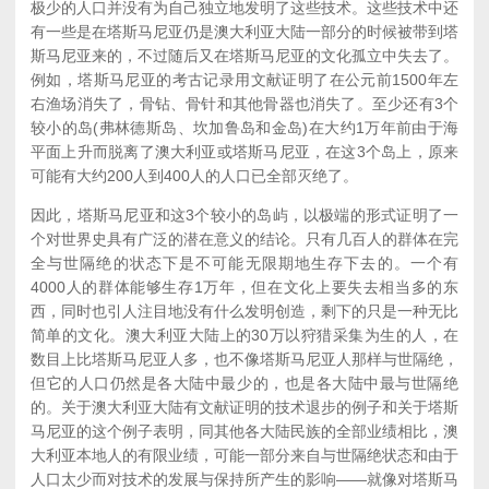
极少的人口并没有为自己独立地发明了这些技术。这些技术中还
有一些是在塔斯马尼亚仍是澳大利亚大陆一部分的时候被带到塔
斯马尼亚来的，不过随后又在塔斯马尼亚的文化孤立中失去了。
例如，塔斯马尼亚的考古记录用文献证明了在公元前1500年左
右渔场消失了，骨钻、骨针和其他骨器也消失了。至少还有3个
较小的岛(弗林德斯岛、坎加鲁岛和金岛)在大约1万年前由于海
平面上升而脱离了澳大利亚或塔斯马尼亚，在这3个岛上，原来
可能有大约200人到400人的人口已全部灭绝了。
因此，塔斯马尼亚和这3个较小的岛屿，以极端的形式证明了一
个对世界史具有广泛的潜在意义的结论。只有几百人的群体在完
全与世隔绝的状态下是不可能无限期地生存下去的。一个有
4000人的群体能够生存1万年，但在文化上要失去相当多的东
西，同时也引人注目地没有什么发明创造，剩下的只是一种无比
简单的文化。澳大利亚大陆上的30万以狩猎采集为生的人，在
数目上比塔斯马尼亚人多，也不像塔斯马尼亚人那样与世隔绝，
但它的人口仍然是各大陆中最少的，也是各大陆中最与世隔绝
的。关于澳大利亚大陆有文献证明的技术退步的例子和关于塔斯
马尼亚的这个例子表明，同其他各大陆民族的全部业绩相比，澳
大利亚本地人的有限业绩，可能一部分来自与世隔绝状态和由于
人口太少而对技术的发展与保持所产生的影响——就像对塔斯马