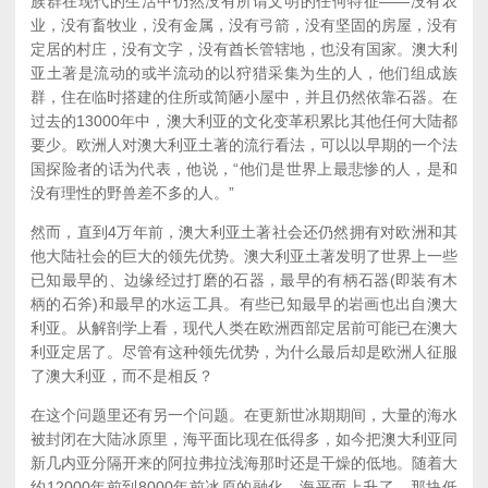
族群在现代的生活中仍然没有所谓文明的任何特征——没有农
业，没有畜牧业，没有金属，没有弓箭，没有坚固的房屋，没有
定居的村庄，没有文字，没有酋长管辖地，也没有国家。澳大利
亚土著是流动的或半流动的以狩猎采集为生的人，他们组成族
群，住在临时搭建的住所或简陋小屋中，并且仍然依靠石器。在
过去的13000年中，澳大利亚的文化变革积累比其他任何大陆都
要少。欧洲人对澳大利亚土著的流行看法，可以以早期的一个法
国探险者的话为代表，他说，“他们是世界上最悲惨的人，是和
没有理性的野兽差不多的人。”
然而，直到4万年前，澳大利亚土著社会还仍然拥有对欧洲和其
他大陆社会的巨大的领先优势。澳大利亚土著发明了世界上一些
已知最早的、边缘经过打磨的石器，最早的有柄石器(即装有木
柄的石斧)和最早的水运工具。有些已知最早的岩画也出自澳大
利亚。从解剖学上看，现代人类在欧洲西部定居前可能已在澳大
利亚定居了。尽管有这种领先优势，为什么最后却是欧洲人征服
了澳大利亚，而不是相反？
在这个问题里还有另一个问题。在更新世冰期期间，大量的海水
被封闭在大陆冰原里，海平面比现在低得多，如今把澳大利亚同
新几内亚分隔开来的阿拉弗拉浅海那时还是干燥的低地。随着大
约12000年前到8000年前冰原的融化，海平面上升了，那块低