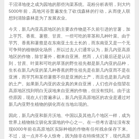
干沼泽地使之成为园地的那些沟渠系统。花粉分析表明，到大约
5000年前，高地河谷普遍发生了砍伐森林的行动，从而使人联
想到清除森林是为了发展农业。
今天，新几内亚高原地区的主要农作物是不久前引进的甘薯，加
上芋艿、香蕉、薯蓣、甘蔗、一些可吃的草茎和几种叶菜。由于
芋艿、香蕉和薯蓣是在东南亚土生土长的，而东南亚又是一个无
可争辩的植物驯化场所，所以过去人们通常认为，新几内亚高原
地区的作物，除甘薯外，都来自亚洲。然而，人们最后还是认识
到，甘蔗、叶菜和可吃的草茎的野生祖先都是新几内亚的品种，
生长在新几内亚的某几种香蕉的野生祖先是在新几内亚而不是在
亚洲，而芋艿和某些薯蓣不但是亚洲的土产，而且也是新几内亚
的土产。如果新几内亚的农业真的来自亚洲，人们也许会指望在
高原地区找到明白无误地来自亚洲的作物，但没有找到。由于这
些原因，现在人们普遍承认，新几内亚高原地区的农业是通过对
新几内亚野生植物的驯化而在当地出现的。
因此，新几内亚和新月沃地、中国以及其他几个地区一样，成为
世界上植物独立驯化发源地的中心之一。在一些考古遗址没有发
现6000年前在高原地区实际种植的作物有任何残余保存下来。
不过，这一点并不令人惊奇，因为除非在特殊情况下，现代高原