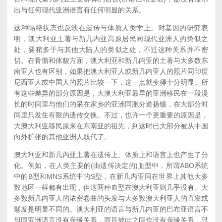
出与任何现代亚洲语言有任何明显的关系。
这种隔绝状态也反映在遗传与体质人类学上。对基因的研究表
明，澳大利亚土著与新几内亚高原居民同现代亚洲人的类似之
处，要稍多于与其他大陆人的类似之处，不过这种关系并不密
切。在骨骼和体貌方面，澳大利亚和新几内亚的土著与大多数东
南亚人也有区别，如果把澳大利亚人或新几内亚人的照片同印度
尼西亚人或中国人的照片比较一下，这一点就变得十分明显。所
有这些差异的部分原因是，大澳大利亚最早的亚洲移民在一段漫
长的时间里与他们的呆在家乡的亚洲同胞分道扬镳，在大部分时
间里只发生有限的遗传交换。不过，也许一个更重要的原因是，
大澳大利亚移民原来在东南亚的祖先，到这时已大部分被从中国
向外扩张的其他亚洲人取代了。
澳大利亚和新几内亚土著在遗传上、体质上和语言上也产生了分
化。例如，在人类主要的(由遗传决定的)血型中，所谓ABO系统
中的B型和MNS系统中的S型，在新几内亚同在世界上其他大多
数地区一样都有出现，但这两种血型在澳大利亚则几乎没有。大
多数新几内亚人的浓密卷曲的头发与大多数澳大利亚人的直发或
鬈发是明显不同的。澳大利亚的语言与新几内亚的巴布亚语言不
但同亚洲语言没有亲缘关系，而且彼此之间也没有亲缘关系，只