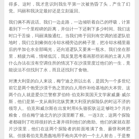
得多。这时，我才意识到我生平第一次被热昏了头，产生了幻
觉。玛丽和我决定最好还是立刻返回。
我们俩不再说话。我们一边走路，一边倾听着自己的呼吸，计算
着到下一个里程碑的距离，并估计一下还剩下多少时间。我们这
时口干舌燥，玛丽满脸通红。当我们终于回到有空调的巡逻队驻
地时，我们立刻瘫倒在冷却水桶旁边的椅子里，把冷却水桶里最
后的半加仑水全部喝光，还向巡逻队又要来一瓶水。我们坐在那
里，精疲力竭，情绪低沉，我反复思考着画那些岩画的土著人用
什么办法在没有空调住所的情况下在沙漠里度过他们的一生，竟
能设法不但找到了水，而且还找到了食物。
对澳大利亚的白人来说，梅宁迪之所以出名，是因为一个多世纪
前它是两个饱受沙漠干热之苦的白人用作补给基地的大本营。这
两个白人就是爱尔兰警察罗伯特·伯克和英国天文学家威廉·威尔
斯，他们是第一支从南到北纵贯澳大利亚的探险队的时运不济的
领导人。伯克和威尔斯在出发时用6头骆驼驮运足够吃3个月的
粮食，但在梅宁迪北方的沙漠里断了粮。一连3次，这两个探险
者都碰到了吃得很好的土著并得到他们的救助。他们的家就在那
片沙漠里，他们在这两个探险者的前面堆满了鱼、蕨饼和烤肥
鼠。但接着伯克竟愚蠢地用手枪向其中的一个土人射击，于是整