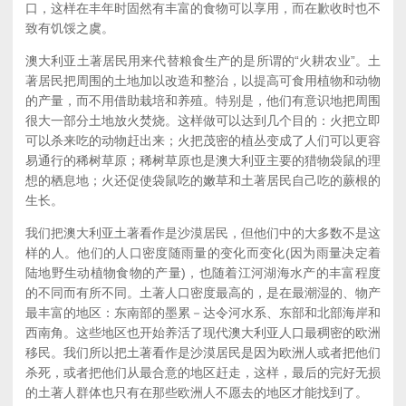
口，这样在丰年时固然有丰富的食物可以享用，而在歉收时也不
致有饥馁之虞。
澳大利亚土著居民用来代替粮食生产的是所谓的“火耕农业”。土
著居民把周围的土地加以改造和整治，以提高可食用植物和动物
的产量，而不用借助栽培和养殖。特别是，他们有意识地把周围
很大一部分土地放火焚烧。这样做可以达到几个目的：火把立即
可以杀来吃的动物赶出来；火把茂密的植丛变成了人们可以更容
易通行的稀树草原；稀树草原也是澳大利亚主要的猎物袋鼠的理
想的栖息地；火还促使袋鼠吃的嫩草和土著居民自己吃的蕨根的
生长。
我们把澳大利亚土著看作是沙漠居民，但他们中的大多数不是这
样的人。他们的人口密度随雨量的变化而变化(因为雨量决定着
陆地野生动植物食物的产量)，也随着江河湖海水产的丰富程度
的不同而有所不同。土著人口密度最高的，是在最潮湿的、物产
最丰富的地区：东南部的墨累－达令河水系、东部和北部海岸和
西南角。这些地区也开始养活了现代澳大利亚人口最稠密的欧洲
移民。我们所以把土著看作是沙漠居民是因为欧洲人或者把他们
杀死，或者把他们从最合意的地区赶走，这样，最后的完好无损
的土著人群体也只有在那些欧洲人不愿去的地区才能找到了。