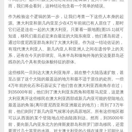
而，我们将会看到，这种结论包含着一个简单的错误。
作为检验这个逻辑的第一步，让我们考查一下这些人本身的起
源。澳大利亚和新几内亚至少在4万年前就已有人居住了，那时
它们还是连在一起的大澳大利亚。只要看一眼地图(图15.1)就可
知道，移民们最后必定来自最近的大陆东南亚，他们逐岛前进，
通过印度尼西亚群岛来到了大澳大利亚。作为这一结论佐证的，
有现代澳大利亚人、新几内亚人和亚洲人之间在遗传学上的关
系，还有在今天的菲律宾、马来半岛和缅甸外海的安达曼群岛还
残存的几个具有类似体貌特征的群体。
这些移民一旦到达大澳大利亚海岸，就在整个大陆迅速扩散，甚
至占据了这个大陆的最遥远的地方和最不适于居住的处所。一些
4万年前的化石和石器证实了他们曾在澳大利亚西南角存在过；
到35000年前，他们到了澳大利亚东西角和塔斯马尼亚，这是澳
大利亚离开这些移民在澳大利亚西部或新几内亚可能的登陆地点
最遥远的角落(离印度尼西亚和亚洲最近的地方)；而到了3万年
前，他们则到了新几内亚气候寒冷的高原地区。所有这些地区都
可以从西面的某个登陆地点经由陆路到达。然而，到35000年
前，要向新几内亚东北方的俾斯麦群岛和所罗门群岛移民，还需
要渡过几十英里的水路。对大澳大利亚的占领在速度上可能比从