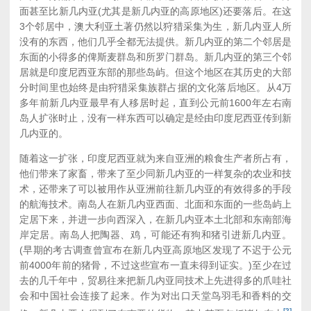
面甚至比新几内亚(尤其是新几内亚的高原地区)还要落后。在这
3个邻居中，澳大利亚土著仍然以狩猎采集为生，新几内亚人所
没有的东西，他们几乎全都无法提供。新几内亚的第二个邻居是
东面的小得多的俾斯麦群岛和所罗门群岛。新几内亚的第三个邻
居就是印度尼西亚东部的那些岛屿。但这个地区在其历史的大部
分时间里也始终是由狩猎采集族群占据的文化落后地区。从4万
多年前新几内亚最早有人移居时起，直到公元前1600年左右南
岛人扩张时止，没有一样东西可以确定是经由印度尼西亚传到新
几内亚的。
随着这一扩张，印度尼西亚就为来自亚洲的粮食生产者所占有，
他们带来了家畜，带来了至少同新几内亚的一样复杂的农业和技
术，还带来了可以被用作从亚洲前往新几内亚的有效得多的手段
的航海技术。南岛人在新几内亚西面、北面和东面的一些岛屿上
定居下来，并进一步向西深入，在新几内亚本土北部和东南部海
岸定居。南岛人把陶器、鸡，可能还有狗和猪引进新几内亚。
(早期的考古调查曾宣布在新几内亚高原地区发现了不迟于公元
前4000年前的猪骨，不过这些宣布一直未得到证实。)至少在过
去的几千年中，贸易往来把新几内亚同技术上先进得多的爪哇社
会和中国社会连接了起来。作为对出口天堂鸟羽毛和香料的交
[2]