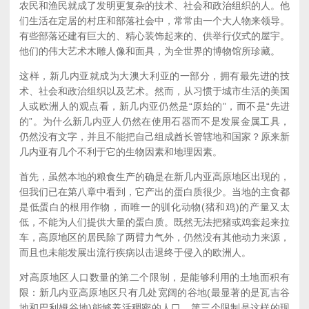
农民和渔民就成了发明更复杂的技术、社会和政治组织的人。他
们生活在定居的村庄和部落社会中，常常由一个大人物来领导。
有些部落还建有巨大的、精心装饰起来的、供举行仪式的屋宇。
他们的伟大艺术木雕人像和面具，为全世界的博物馆所珍藏。
这样，新几内亚就成为大澳大利亚的一部分，拥有最先进的技
术、社会和政治组织以及艺术。然而，从习惯于城市生活的美国
人或欧洲人的观点看，新几内亚仍然是“原始的”，而不是“先进
的”。为什么新几内亚人仍然在使用石器而不是发展金属工具，
仍然没有文字，并且不能把自己组成酋长管辖地和国家？原来新
几内亚有几个不利于它的生物因素和地理因素。
首先，虽然本地的粮食生产的确是在新几内亚高原地区出现的，
但我们已在第八章中看到，它产出的蛋白质很少。当地的主食都
是低蛋白的根用作物，而唯一的驯化动物(猪和鸡)的产量又太
低，不能为人们提供大量的蛋白质。既然无法把猪或鸡套起来拉
车，高原地区的居民除了两臂力气外，仍然没有其他动力来源，
而且也未能发展出流行疾病以击退终于侵入的欧洲人。
对高原地区人口数量的第二个限制，是能够利用的土地面积有
限：新几内亚高原地区只有几处宽阔的谷地(最显著的是瓦吉谷
地和巴利姆谷地)能够养活稠密的人口。第三个限制是这样的现