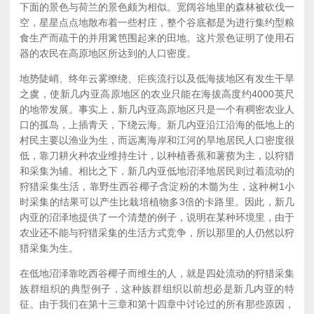
下面的景色与荷兰的景色颇为相似。宽阔谷地里的森林被砍伐一
空，星星点点地散布着一些村庄，整个谷底都是为进行集约型粮
食生产而疏干的并用篱笆围起来的田地。这片景色证明了使用石
器的农民在高原地区所达到的人口密度。
地势陡峭、终年云雾缭绕、疟疾流行以及低海拔地区有发生干旱
之虞，使新几内亚高原地区的农业只能在海拔高度约4000英尺
的地带发展。事实上，新几内亚高原地区只是一个有稠密农业人
口的孤岛，上插青天，下绕云海。新几内亚沿江沿海的低地上的
村民主要以渔业为生，而远离海岸和江河的旱地居民人口密度很
低，靠刀耕火种农业维持生计，以种植香蕉和薯蓣为主，以狩猎
和采集为辅。相比之下，新几内亚低地沼泽地居民则过着流动的
狩猎采集生活，靠野生西谷椰子含淀粉的木髓为生，这种树1小
时采集的结果可以产生比栽培植物多3倍的卡路里。因此，新几
内亚的沼泽地提供了一个清楚的例子，说明在某种环境里，由于
农业还不能与狩猎采集的生活方式竞争，所以那里的人仍然以狩
猎采集为生。
在低地沼泽靠吃西谷椰子而维生的人，就是四处流动的狩猎采集
族群组织的典型例子，这种族群组织以前想必是新几内亚的特
征。由于我们在第十三章和第十四章中讨论过的所有那些原因，