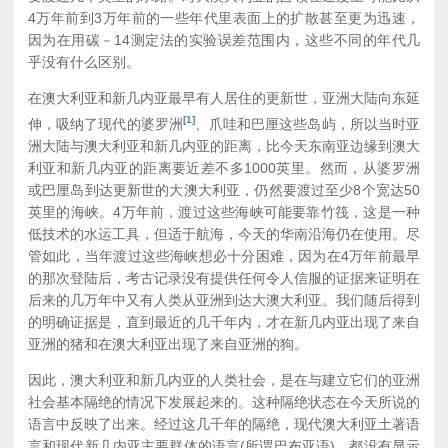
4万年前到3万年前的一些年代里表面上的扩散甚至更为迅速，
因为在用碳－14测定法的实验误差范围内，这些不同的年代几
乎没有什么区别。
在澳大利亚和新几内亚最早有人居住的更新世，亚洲大陆向东延
[1]
伸，吸纳了现代的婆罗洲
、爪哇和巴厘这些岛屿，所以当时亚
洲大陆与澳大利亚和新几内亚的距离，比今天东南亚边缘到澳大
利亚和新几内亚的距离要近差不多1000英里。然而，从婆罗洲
或巴厘岛到达更新世的大澳大利亚，仍然要渡过至少8个宽达50
英里的海峡。4万年前，渡过这些海峡可能要靠竹筏，这是一种
低技术的水运工具，但适于航海，今天的华南沿海仍在使用。尽
管如此，当年渡过这些海峡想必十分困难，因为在4万年前最早
的那次登陆后，考古记录没有提供任何令人信服的证据来证明在
后来的几万年中又有人类从亚洲到达大澳大利亚。我们随后得到
的明确证据是，直到最近的几千年内，才在新几内亚出现了来自
亚洲的猪和在澳大利亚出现了来自亚洲的狗。
因此，澳大利亚和新几内亚的人类社会，是在与建立它们的亚洲
社会基本隔绝的情况下发展起来的。这种隔绝状态在今天所说的
语言中反映了出来。经过这几千年的隔绝，现代澳大利亚土著语
言和现代新几内亚主要群体的语言(所谓巴布亚语)，都没有显示