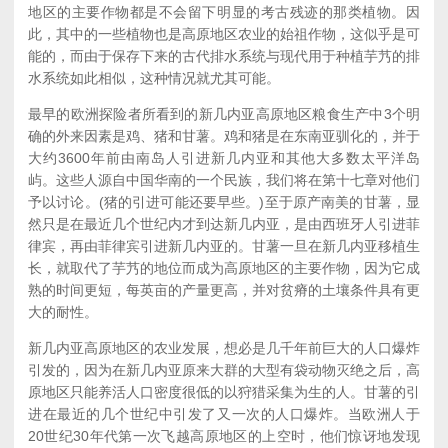
地区的主要作物都是不会留下明显的考古残迹的那类植物。因
此，其中的一些植物也是高原地区农业的始祖作物，这似乎是可
能的，而由于保存下来的古代排水系统与现代用于种植芋艿的排
水系统如此相似，这种情况就尤其可能。
最早的欧洲探险者所看到的新几内亚高原地区粮食生产中3个明
确的外来因素是鸡、猪和甘薯。鸡和猪是在东南亚驯化的，并于
大约3600年前由南岛人引进新几内亚和其他大多数太平洋岛
屿。这些人源自中国华南的一个民族，我们将在第十七章对他们
予以讨论。(猪的引进可能还要早些。)至于原产南美的甘薯，显
然只是在最近几个世纪内才到达新几内亚，是由西班牙人引进菲
律宾，再由菲律宾引进新几内亚的。甘薯一旦在新几内亚移植生
长，就取代了芋艿的地位而成为高原地区的主要作物，因为它成
熟的时间更短，每英亩的产量更高，并对贫瘠的土壤条件具有更
大的耐性。
新几内亚高原地区的农业发展，想必是几千年前巨大的人口爆炸
引发的，因为在新几内亚原来大群的大型有袋动物灭绝之后，高
原地区只能养活人口密度很低的以狩猎采集为生的人。甘薯的引
进在最近的几个世纪中引发了又一次的人口爆炸。当欧洲人于
20世纪30年代第一次飞越高原地区的上空时，他们惊讶地发现