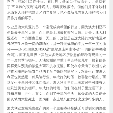
饲养，把它们当作伴侣、看门狗，甚至当作活毯子，于是就有
了“五条狗的夜晚”这种说法，形容夜晚很冷。但他们并不像波利
尼西亚人那样把野犬／狗当食物，也不像新几内亚人那样把它们
用作打猎的帮手。
农业是澳大利亚的另一个毫无成功希望的行当，因为澳大利亚不
但是最干旱的大陆，而且也是土壤最贫瘠的大陆。此外，澳大利
亚还有一个方面也是独一无二的，这就是在这大陆的大部地区对
气候产生压倒一切的影响的，是一种无规律的不是一年一度的循
环——ENSO现象(ENSO是“厄尔尼诺向南移动”一词的首字母缩
合词)，而不是世界上其他大多数地区所熟悉的那种有规律的一
年一度的季节循环。无法预测的严重干旱会持续几年，接着便是
同样无法预测的倾盆大雨和洪水泛滥。即使在今天有了欧洲的农
作物和用来运输农产品的卡车与铁路的情况下，粮食生产在澳大
利亚也仍然是一种风险行业。年成好的时候，牧群繁衍增殖，而
到发生干旱时便又死亡殆尽。澳大利亚早期土著农民中可能有人
碰到过类似的循环。年成好的时候，他们便在村子里定居下来，
种植庄稼，并生儿育女，而到了干旱的年头，这众多的人口便会
因饥饿而大批死去，因为那一点土地只能养活比这少得多的人。
澳大利亚发展粮食生产的另一个主要障碍是缺乏可以驯化的野生