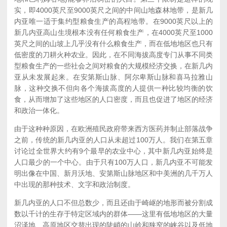
实，即4000英尺至9000英尺之间的中间山地森林地带，是新几
内亚唯一适于集约型粮食生产的高程地带。在9000英尺以上的
新几内亚高山生境根本没有任何粮食生产，在4000英尺至1000
英尺之间的山坡上几乎没有什么粮食生产，而在低地地区也只有
低密度的刀耕火种农业。因此，在不同海拔高度专门从事不同类
型粮食生产的一些社会之间对粮食的大规模经济交换，在新几内
亚从未发展起来。在安第斯山脉、阿尔卑斯山脉和喜马拉雅山
脉，这种交换不但向各个海拔高度的人提供一种比较均衡的饮
食，从而增加了这些地区的人口密度，而且也促进了地区的经济
和政治一体化。
由于这种种原因，在欧洲殖民政府带来西方医药并制止部落战争
之前，传统的新几内亚的人口从未超过100万人。我们在第五章
讨论过全世界大约有9个最早的农业中心，其中新几内亚始终是
人口最少的一个中心。由于只有100万人口，新几内亚不可能发
明出像在中国、新月沃地、安第斯山脉地区和中美洲的几千万人
中出现的那种技术、文字和政治制度。
新几内亚的人口不但总数少，而且还由于崎岖的地形而被分割成
数以千计的生存于特定区域内的群体——这里有低地地区的大量
沼泽地、高原地区交替出现的陡峭的山岭和狭窄的峡谷以及低地