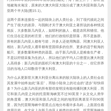
地被海水淹没，原来的大澳大利亚大陆分成了澳大利亚和新几内
亚两个半大陆(图15.1)。
这两个原来连接在一起的陆块上的人类社会，到了现代彼此之间
产生了很大的差异。与我刚才关于澳大利亚土著所说的各种情况
相反，大多数新几内亚人，如耶利的族人，都是农民和猪倌。他
们生活在定居的村庄里，他们的行政组织是部落，而不是族群。
所有的新几内亚人都有弓箭，许多人还使用陶器。同澳大利亚人
相比，新几内亚人通常都有坚固得多的住所、更多的适于航海的
船只、更多数量和种类的器皿。由于新几内亚人是粮食生产者，
不是以狩猎采集为生的人，所以他们的平均人口密度比澳大利亚
人高得多：新几内亚的面积只有澳大利亚的十分之一，但它所养
活的当地人口却数倍于澳大利亚。
为什么从更新世大澳大利亚分离出来的较大陆块上的人类社会在
其发展中始终如此“落后”，而较小陆块上的社会的“进步”却快得
多？为什么新几内亚的所有那些发明没有能传播到澳大利亚，而
它和新几内亚之间的托雷斯海峡宽不过90英里？从文化人类学
的角度看，澳大利亚和新几内亚之间的地理距离甚至不到90英
里，因为托雷斯海峡中星星点点地分布着许多岛屿，上面居住着
使用弓箭、在文化上与新几内亚人相类似的农民。托雷斯海峡中