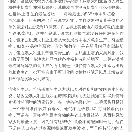
植物。甚至现代欧洲的植物遗传学家除了从澳大利亚当地的野生
植物中培育出澳洲坚果外，其他就再也没有培育出什么作物来。
在世界上潜在的最佳谷物——籽粒最重的56种禾本科植物——
的名单中，只有两种出产在澳大利亚，而且这两种又几乎位居名
单的最后(粒重仅为13毫克，而世界上其他地方最重籽粒的重量
可达40毫克)。这并不是说，澳大利亚根本就没有任何潜在的作
物，也不是说澳大利亚土著从未发展出本地的粮食生产。有些植
物，如某些品种的薯蓣、芋艿和竹芋，是在新几内亚南部栽培
的，但在澳大利亚北部也有野生的，是那里土著的采集对象。我
们将要看到，在澳大利亚气候条件极其有利的地区，土著在沿着
最终可能导致粮食生产的方向演进。但任何在澳大利亚本地出现
的粮食生产，都可能会由于可驯化的动植物的缺乏以及土壤贫瘠
和气候恶劣而受到限制。
流浪的生活、狩猎采集的生活方式以及对住所和财物的最小的投
资，是因受澳大利亚厄尔尼诺南移影响而无法预知可以得到何种
资源时的明智的适应行为。在当地条件恶化时，土著居民只是迁
往一个暂时条件较好的地区。他们不是依赖几种可能歉收的作
物，而是在丰富多样的野生食物的基础上发展经济，从而把风险
减少到最低限度，因为所有这些野生食物不可能同时告乏。他们
不是使人口在超过资源时挨饿而发生波动，而是维持较少的人