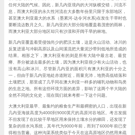
任何大陆的气候。因此，新几内亚境内的大河纵横交错，川流不
息，而澳大利亚的永久性河流在大多数年份里只限于东部地区，
甚至澳大利亚最大的水系（墨累河-达令河水系)在发生干旱时也
要断流达数月之久。新几内亚的大部分陆地覆盖着茂密的雨林，
而澳大利亚大部分地区却只有沙漠和开阔干旱的林地。
新几内亚覆盖着受侵蚀尚少的肥沃土壤，这是火山活动、冰川的
反复进退与冲刷高原以及山间溪流把大量泥沙带到低地所造成的
结果。相形之下，澳大利亚有的则是所有大陆中最古老、最贫
瘠、养分被滤去最多的土壤，因为澳大利亚很少有火山活动，也
没有高山和冰川。尽管新几内亚的面积只有澳大利亚的十分之
一，但由于新几内亚地处赤道附近，雨量充沛，地势高低错落和
土壤肥沃，那里成了几乎同在澳大利亚一样多的哺乳动物和鸟类
的生息之地。所有这些环境方面的差异，影响了这两个半大陆的
全然不同的文化史，现在我们就来考察一下这个问题。
大澳大利亚最早、最集约的粮食生产和最稠密的人口，出现在新
几内亚海拔高度为4000到9000英尺的高原河谷地区。考古发掘
不但发现了在比较干旱地区用来保持土壤水分的梯田，还发现了
复杂的排水沟系统，其年代为9000年前，而到了6000年前已变
得相当普遍。这种沟渠系统类似于今天在这高原地区仍然用来疏