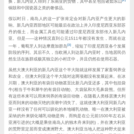
换，新几内亚人得到了东南亚的货物，其中甚至包括诸如东山
铜鼓和中国瓷器之类的奢侈品。
假以时日，南岛人的这一扩张肯定会对新几内亚产生更大的影
响。新几内亚西部地区可能最后在政治上并入印度尼西亚东部苏
丹的领土，而金属工具也可能通过印度尼西亚东部传入新几内
亚。但是——这种情况直到公元1511年都没有发生，而就在这
[3]
一年，葡萄牙人到达摩鹿加群岛
，缩短了印度尼西亚各个发展
阶段的序列。其后不久，当欧洲人到达新几内亚时，当地居民仍
然生活在族群或极其独立的小村庄中，并且仍然在使用石器。
虽然大澳大利亚的新几内亚这个半大陆就这样发展了家畜饲养业
和农业，但澳大利亚这个半大陆对这两项都没有发展起来。在冰
川期，澳大利亚的有袋目动物甚至比新几内亚还多，其中包括袋
牛(相当于牛和犀牛的有袋目动物)、大袋鼠和大毛鼻袋熊。但所
有这些本来可以用来饲养的有袋目动物，在随着人类移居澳大利
亚而到来的动物灭绝的浪潮中消失了。这就使澳大利亚同新几内
亚一样没有了任何可以驯化的本地哺乳动物。唯一在澳大利亚被
采纳的外来驯化哺乳动物是狗，而狗是在公元前1500年左右从
亚洲引进的(大概是乘坐南岛人的独木舟来到的)，并在澳大利亚
的荒野里定居而变成澳洲野犬。澳大利亚当地人把这种野犬捉来