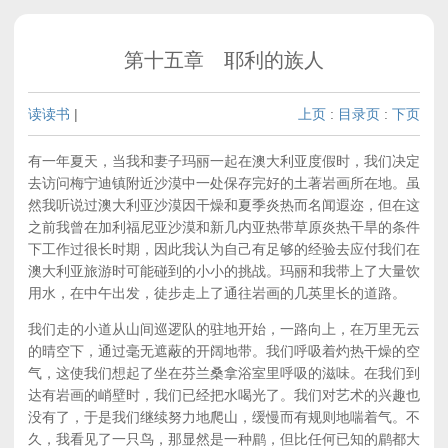
第十五章 耶利的族人
读读书
|
上页
:
目录页
:
下页
有一年夏天，当我和妻子玛丽一起在澳大利亚度假时，我们决定
去访问梅宁迪镇附近沙漠中一处保存完好的土著岩画所在地。虽
然我听说过澳大利亚沙漠因干燥和夏季炎热而名闻遐迩，但在这
之前我曾在加利福尼亚沙漠和新几内亚热带草原炎热干旱的条件
下工作过很长时期，因此我认为自己有足够的经验去应付我们在
澳大利亚旅游时可能碰到的小小的挑战。玛丽和我带上了大量饮
用水，在中午出发，徒步走上了通往岩画的几英里长的道路。
我们走的小道从山间巡逻队的驻地开始，一路向上，在万里无云
的晴空下，通过毫无遮蔽的开阔地带。我们呼吸着灼热干燥的空
气，这使我们想起了坐在芬兰桑拿浴室里呼吸的滋味。在我们到
达有岩画的峭壁时，我们已经把水喝光了。我们对艺术的兴趣也
没有了，于是我们继续努力地爬山，缓慢而有规则地喘着气。不
久，我看见了一只鸟，那显然是一种鹛，但比任何已知的鹛都大