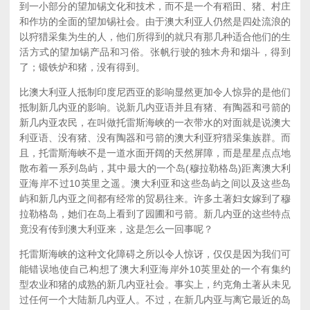
到一小部分的望加锡文化和技术，而不是一个有稻田、猪、村庄
和作坊的全面的望加锡社会。由于澳大利亚人仍然是四处流浪的
以狩猎采集为生的人，他们所得到的就只有那几种适合他们的生
活方式的望加锡产品和习俗。张帆行驶的独木舟和烟斗，得到
了；锻铁炉和猪，没有得到。
比澳大利亚人抵制印度尼西亚的影响显然更加令人惊异的是他们
抵制新几内亚的影响。说新几内亚语并且有猪、有陶器和弓箭的
新几内亚农民，在叫做托雷斯海峡的一衣带水的对面就是说澳大
利亚语、没有猪、没有陶器和弓箭的澳大利亚狩猎采集族群。而
且，托雷斯海峡不是一道水面开阔的天然屏障，而是星星点点地
散布着一系列岛屿，其中最大的一个岛(穆拉勒格岛)距离澳大利
亚海岸不过10英里之遥。澳大利亚和这些岛屿之间以及这些岛
屿和新几内亚之间都有经常的贸易往来。许多土著妇女嫁到了穆
拉勒格岛，她们在岛上看到了园圃和弓箭。新几内亚的这些特点
竟没有传到澳大利亚来，这是怎么一回事呢？
托雷斯海峡的这种文化障碍之所以令人惊讶，仅仅是因为我们可
能错误地使自己构想了澳大利亚海岸外10英里处的一个有集约
型农业和猪的成熟的新几内亚社会。事实上，约克角土著从未见
过任何一个大陆新几内亚人。不过，在新几内亚与离它最近的岛