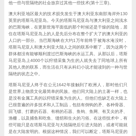
他一些与世隔绝的社会放弃过其他一些技术(第十三章)。
澳大利亚地区最大的技术损失发生于澳大利亚东南部海岸外130
英里的塔斯马尼亚岛。今天的塔斯马尼亚岛与澳大利亚之间浅水
的巴斯海峡，在更新世海平面低的那个时候还是干燥的陆地，居
住在塔斯马尼亚岛上的人是先后分布在整个扩大了的澳大利亚的
人口的一部分。当巴斯海峡在大约1万年前终于被海水淹没时，
塔斯马尼亚人和澳大利亚大陆人之间的联系中断了，因为这两个
群体都没有能够顺利渡过巴斯海峡的水运工具。从那以后，塔斯
马尼亚岛上4000个以狩猎采集为生的人就失去了同地球上所有
其他人类的联系，而生活在只有从科幻小说才能读到的一种与世
隔绝的状态之中。
塔斯马尼亚人终于在公元1642年接触到了欧洲人，那时他们只
是世界上物质文化最简单的民族。他们同大陆上的土著一样，也
是没有金属工具的以狩猎采集为生的人。但他们也缺乏在大陆上
已很普遍的许多技术和人工制品，包括有倒钩的矛、各种骨器、
回飞镖、打磨的石器、有柄的石器、鱼钩、鱼网、有叉尖的矛、
渔栅，以及捕鱼和吃鱼、缝纫和生火的习俗。在这些技术中，有
些可能只是在塔斯马尼亚与大陆隔绝后引进大陆的，或者可能就
是在大陆发明的。根据这种情况，我们可以断定，塔斯马尼亚的