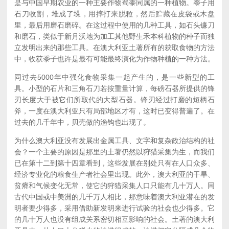
是与中国早期农业的一种主要作物蜀黍同属的一种植物。黍子用
石刀收割，堆成了垛，用摔打来脱粒，然后贮藏在皮袋或木盘
里，最后用磨石磨碎。在这过程中使用的几种工具，如石头镰刀
和磨石，类似于新月沃地为加工其他野生禾本科植物的种子而独
立发明出来的那些工具。在澳大利亚土著所有的获取食物的方法
中，收获黍子也许是最有可能最终演化为作物种植的一种方法。
同过去5000年中强化食物采集一起产生的，是一些新型的工
具。小型的石片和三角石刀若按重量计算，每磅石器所提供的锋
刃长度大于被它们所取代的大型石器。锋刃经过打磨的短柄石
斧，一度在澳大利亚只有局部地区才有，这时已变得普遍了。在
过去的几千年中，贝壳做的渔钩也出现了。
为什么澳大利亚没有发展出金属工具、文字和复杂政治结构的社
会？一个主要的原因是那里的土著仍然以狩猎采集为生，而我们
已在第十二到第十四章看到，这些发展在别处只有在人口众多、
经济专业化的粮食生产者社会里出现。此外，澳大利亚的干旱、
贫瘠和气候变化无常，使它的狩猎采集人口只能有几十万人。同
古代中国或中美洲的几千万人相比，那意味着澳大利亚潜在的发
明者要少得多，采用借助新发明来进行试验的社会也少得多。它
的几十万人也没有组成关系密切相互影响的社会。土著的澳大利