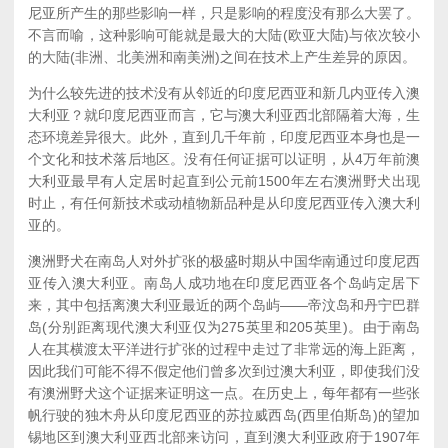
尼亚所产生的那些影响一样，只是影响的程度没有那么大罢了。
不言而喻，这种影响可能就是最大的大陆(欧亚大陆)与依次较小
的大陆(非洲、北美洲和南美洲)之间在技术上产生差异的原因。
为什么较先进的技术没有从邻近的印度尼西亚和新几内亚传入澳
大利亚？就印度尼西亚而言，它与澳大利亚西北部隔着大海，生
态环境差异很大。此外，直到几千年前，印度尼西亚本身也是一
个文化和技术落后地区。没有任何证据可以证明，从4万年前澳
大利亚最早有人定居时起直到公元前1500年左右澳洲野犬出现
时止，有任何新技术或动植物新品种是从印度尼西亚传入澳大利
亚的。
澳洲野犬在南岛人对外扩张的极盛时期从中国华南通过印度尼西
亚传入澳大利亚。南岛人成功地在印度尼西亚各个岛屿定居下
来，其中包括离澳大利亚最近的两个岛屿——帝汶岛和丹宁巴群
岛(分别距离现代澳大利亚仅为275英里和205英里)。由于南岛
人在其横渡太平洋进行扩张的过程中走过了非常远的海上距离，
因此我们可能不得不假定他们曾多次到过澳大利亚，即使我们没
有澳洲野犬这个证据来证明这一点。在历史上，每年都有一些张
帆行驶的独木舟从印度尼西亚的苏拉威西岛(西里伯斯岛)的望加
锡地区到澳大利亚西北部来访问，直到澳大利亚政府于1907年