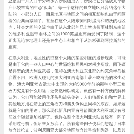
亚是由一片人口十分稀少的沙漠组成的，沙漠把它分隔成几个物
产比较丰富的生态“孤岛”，每一个这样的孤立地区只容纳这个大
陆的一小部分人口，而且地区与地区之间的相互影响也由于间隔
着的距离而减弱了。甚至在这个大陆东侧相对湿润和肥沃的地区
内，社会之间的交流也由于从东北部的昆士兰热带雨林到东南部
的维多利亚温带雨林之间的1900英里距离而受到了限制，这个
距离无论在地理上还是在生态上都相当于从洛杉矶到阿拉斯加的
距离。
在澳大利亚，地区性的或整个大陆的某些明显的退步现象，可能
是由于它的一些人口中心与世隔绝和居民相对稀少所致。回飞镖
是典型的澳大利亚武器，但却在澳大利亚东北部的约克角半岛被
弃置不用。欧洲人碰到的澳大利亚西南部土著不吃有壳的水生动
物。澳大利亚考古遗址中出现的大约5000年前的那种小型三角
石刀究竟有什么用途，还仍然难以确定。虽然有一种方便的解释
认为，它们可能被用作矛头和箭头倒钩，人们猜想它们和世界上
其他地方用在箭上的三角石刀和箭头倒钩是同样的东西。如果这
就是它们的用途，那么现代新几内亚有弓箭而澳大利亚却没有弓
箭这个谜就更加难解了。也许在整个澳大利亚大陆曾经有一阵子
采用过弓箭，但后来又放弃了。所有这些例子使我们想起了日本
放弃过枪支，波利尼西亚大部分地区放弃过弓箭和陶器，以及其