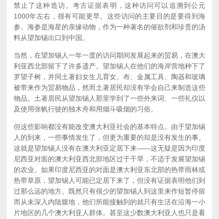
禁止了这种造访。考古证据表明，这种访问可以追溯到公元
1000年左右，很有可能更早。这些访问的主要目的是要得到海
参。海参是海星的亲缘动物，作为一种著名的催欲剂和珍贵的汤
料从望加锡出口到中国。
当然，在望加锡人一年一度的访问期间发展起来的贸易，在澳大
利亚西北部留下了许多遗产。望加锡人在他们的海岸营地种下了
罗望子树，并同土著妇女生儿育女。布、金属工具、陶器和玻璃
被带来作为贸易物品，然而土著居民却没有学会自己来制造这些
物品。土著居民从望加锡人那里学到了一些外来词、一些礼仪以
及使用张帆行驶的独木舟和用烟斗吸烟的习俗。
但这些影响都没有能改变澳大利亚社会的基本特点。由于望加锡
人的到来，一些事情发生了，但更为重要的却是没有发生的事。
这就是望加锡人没有在澳大利亚定居下来——这无疑是因为印度
尼西亚对面的澳大利亚西北部地区过于干旱，不适于发展望加锡
的农业。如果印度尼西亚的对面是澳大利亚东北部的热带雨林或
热带草原，望加锡人可能已定居下来了，但没有证据表明他们到
过那么远的地方。既然只有很少的望加锡人到这里来作短暂停留
而从未深入内陆腹地，他们所能接触到的就只有生活在沿海一小
片地区的几个澳大利亚人群体。甚至这少数澳大利亚人也只是看