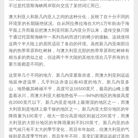
不过是托雷斯海峡两岸双向交流了某些词汇而已。
澳大利亚人和新几内亚人之间的这种分化，反映了在十分不同的
环境里的长期隔绝状况。自从阿拉弗拉海在大约1万年前由于海
平面上升而最后把澳大利亚同新几内亚分开以来，遗传交换只限
于通过托雷斯海峡中一系列岛屿而进行的稀少的接触。这就使得
这两个半大陆上的居民适应了各自的环境。虽然新几内亚南部沿
海的热带草原和红树林，与澳大利亚北部的热带草原和红树林有
相当多的类似之处，但这两个半大陆的其他生境在几乎所有的主
要方面都是不同的。
这里举几个不同的地方。新几内亚紧靠赤道，而澳大利亚则远远
地延伸进温带，几乎到达赤道以南40度的地方。新几内亚多
山，地势极其崎岖不平，高度可达16500英尺，最高的山峰上覆
盖着冰川，而澳大利亚大都地势低平——94%的地区的海拔高度
在2000英尺以下。新几内亚是地球上最潮湿的地区之一，而澳
大利亚则是地球上最干燥的地区之一。新几内亚大部分地区的年
降雨量为100英寸，很大一部分高原地区则超过200英寸，而澳
大利亚的大部分地区的年降雨量则不到20英寸。新几内亚的赤
道气候只有不太大的季节变化，而且年年如此，但澳大利亚的气
候则是高度季节性的，而且年年不同，其变幻莫测远远超过其他