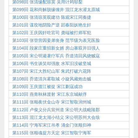
第098回 张清缘配琼英 吴用计鸩邬梨
第099回 花和尚解脱缘缠井 混江龙水灌太原城
第100回 张清琼英双建功 陈观宋江同奏捷
第101回 谋坟地阴险产逆 蹈春阳妖艳生奸
第102回 王庆因奸吃官司 龚端被打师军犯
第103回 张管营因妾弟丧身 范节级为表兄医脸
第104回 段家庄重招新女婿 房山寨双并旧强人
第105回 宋公明避暑疗军兵 乔道清回风烧贼寇
第106回 书生谈笑却强敌 水军汩没破坚城
第107回 宋江大胜纪山军 朱武打破六花阵
第108回 乔道清兴雾取城 小旋风藏炮击贼
第109回 王庆渡江被捉 宋江剿寇成功
第110回 燕青秋林渡射 宋江东京城献俘
第111回 张顺夜伏金山寺 宋江智取润州城
第112回 卢俊义分兵宣州道 宋公明大战毗陵郡
第113回 混江龙太湖小结义 宋公明苏州大会垓
第114回 宁海军宋江吊孝 涌金门张顺归神
第115回 张顺魂捉方天定 宋江智取宁海军