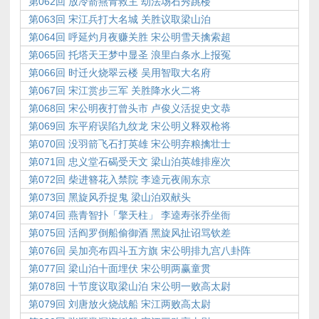
第062回 放冷箭燕青救主 劫法场石秀跳楼
第063回 宋江兵打大名城 关胜议取梁山泊
第064回 呼延灼月夜赚关胜 宋公明雪天擒索超
第065回 托塔天王梦中显圣 浪里白条水上报冤
第066回 时迁火烧翠云楼 吴用智取大名府
第067回 宋江赏步三军 关胜降水火二将
第068回 宋公明夜打曾头市 卢俊义活捉史文恭
第069回 东平府误陷九纹龙 宋公明义释双枪将
第070回 没羽箭飞石打英雄 宋公明弃粮擒壮士
第071回 忠义堂石碣受天文 梁山泊英雄排座次
第072回 柴进簪花入禁院 李逵元夜闹东京
第073回 黑旋风乔捉鬼 梁山泊双献头
第074回 燕青智扑「擎天柱」 李逵寿张乔坐衙
第075回 活阎罗倒船偷御酒 黑旋风扯诏骂钦差
第076回 吴加亮布四斗五方旗 宋公明排九宫八卦阵
第077回 梁山泊十面埋伏 宋公明两赢童贯
第078回 十节度议取梁山泊 宋公明一败高太尉
第079回 刘唐放火烧战船 宋江两败高太尉