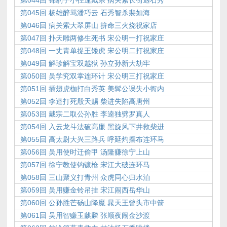
第044回 锦豹子小径逢戴宗 病关索长街遇石秀
第045回 杨雄醉骂潘巧云 石秀智杀裴如海
第046回 病关索大翠屏山 拚命三火烧祝家店
第047回 扑天雕两修生死书 宋公明一打祝家庄
第048回 一丈青单捉王矮虎 宋公明二打祝家庄
第049回 解珍解宝双越狱 孙立孙新大劫牢
第050回 吴学究双掌连环计 宋公明三打祝家庄
第051回 插翅虎枷打白秀英 美髯公误失小衙内
第052回 李逵打死殷天赐 柴进失陷高唐州
第053回 戴宗二取公孙胜 李逵独劈罗真人
第054回 入云龙斗法破高廉 黑旋风下井救柴进
第055回 高太尉大兴三路兵 呼延灼摆布连环马
第056回 吴用使时迁偷甲 汤隆赚徐宁上山
第057回 徐宁教使钩镰枪 宋江大破连环马
第058回 三山聚义打青州 众虎同心归水泊
第059回 吴用赚金铃吊挂 宋江闹西岳华山
第060回 公孙胜芒砀山降魔 晁天王曾头市中箭
第061回 吴用智赚玉麒麟 张顺夜闹金沙渡