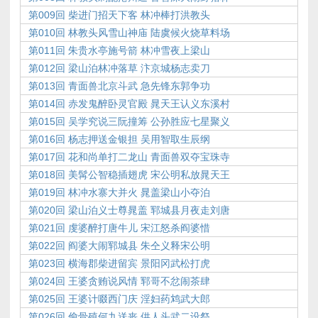
第009回 柴进门招天下客 林冲棒打洪教头
第010回 林教头风雪山神庙 陆虞候火烧草料场
第011回 朱贵水亭施号箭 林冲雪夜上梁山
第012回 梁山泊林冲落草 汴京城杨志卖刀
第013回 青面兽北京斗武 急先锋东郭争功
第014回 赤发鬼醉卧灵官殿 晁天王认义东溪村
第015回 吴学究说三阮撞筹 公孙胜应七星聚义
第016回 杨志押送金银担 吴用智取生辰纲
第017回 花和尚单打二龙山 青面兽双夺宝珠寺
第018回 美髯公智稳插翅虎 宋公明私放晁天王
第019回 林冲水寨大并火 晁盖梁山小夺泊
第020回 梁山泊义士尊晁盖 郓城县月夜走刘唐
第021回 虔婆醉打唐牛儿 宋江怒杀阎婆惜
第022回 阎婆大闹郓城县 朱仝义释宋公明
第023回 横海郡柴进留宾 景阳冈武松打虎
第024回 王婆贪贿说风情 郓哥不忿闹茶肆
第025回 王婆计啜西门庆 淫妇药鸩武大郎
第026回 偷骨殖何九送丧 供人头武二设祭