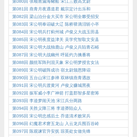
第080回 张顺凿漏海鳅船 宋江三败高太尉
第081回 燕青月夜遇道君 戴宗定计出乐和
第082回 梁山泊分金大买市 宋公明全夥受招安
第083回 宋公明奉诏破大辽 陈桥驿滴泪斩小卒
第084回 宋公明兵打蓟州城 卢俊义大战玉田县
第085回 宋公明夜度益津关 吴学究智取文安县
第086回 宋公明大战独鹿山 卢俊义兵陷青石峪
第087回 宋公明大战幽州 呼延灼力擒番将
第088回 颜统军阵列混天象 宋公明梦授玄女法
第089回 宋公明破阵成功 宿太尉颁恩降诏
第090回 五台山宋江参禅 双林镇燕青遇故
第091回 宋公明兵渡黄河 卢俊义赚城黑夜
第092回 振军威小李广神箭 打盖郡智多星密筹
第093回 李逵梦闹天池 宋江兵分两路
第094回 关胜义降三将 李逵莽陷众人
第095回 宋公明忠感后土 乔道清术败宋兵
第096回 幻魔君术窘五龙山 入云龙兵围百谷岭
第097回 陈观谏官升安抚 琼英处女做先锋