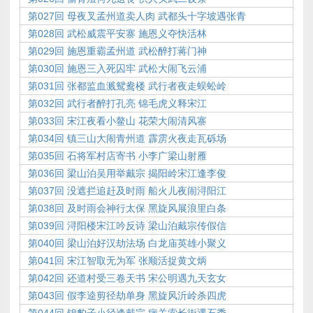
第027回 母夜叉孟州道卖人肉 武都头十字坡遇张青
第028回 武松威震平安寨 施恩义夺快活林
第029回 施恩重霸孟州道 武松醉打蒋门神
第030回 施恩三入死囚牢 武松大闹飞云浦
第031回 张都监血溅鸳鸯楼 武行者夜走蜈蚣岭
第032回 武行者醉打孔亮 锦毛虎义释宋江
第033回 宋江夜看小鳌山 花荣大闹清风寨
第034回 镇三山大闹青州道 霹雳火夜走瓦砾场
第035回 石将军村店寄书 小李广梁山射雁
第036回 梁山泊吴用举戴宗 揭阳岭宋江逢李俊
第037回 没遮拦追赶及时雨 船火儿夜闹浔阳江
第038回 及时雨会神行太保 黑旋风展浪里白条
第039回 浔阳楼宋江吟反诗 梁山泊戴宗传假信
第040回 梁山泊好汉劫法场 白龙庙英雄小聚义
第041回 宋江智取无为军 张顺活捉黄文炳
第042回 还道村受三卷天书 宋公明遇九天玄女
第043回 假李逵剪径劫单身 黑旋风沂岭杀四虎