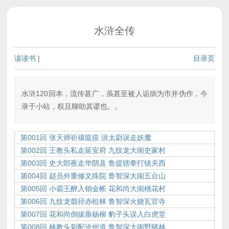
水浒全传
读读书
|
目录页
水浒120回本，流传甚广，虽甚至被人诟病为市井伪作，今
录于小站，权且聊助其谬也。。
第001回 张天师祈禳瘟疫 洪太尉误走妖魔
第002回 王教头私走延安府 九纹龙大闹史家村
第003回 史大郎夜走华阴县 鲁提辖拳打镇关西
第004回 赵员外重修文殊院 鲁智深大闹五台山
第005回 小霸王醉入销金帐 花和尚大闹桃花村
第006回 九纹龙翦径赤松林 鲁智深火烧瓦官寺
第007回 花和尚倒拔垂杨柳 豹子头误入白虎堂
第008回 林教头刺配沧州道 鲁智深大闹野猪林