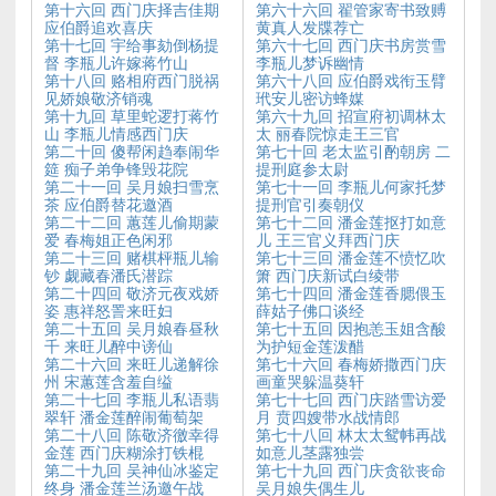
第十六回 西门庆择吉佳期
第六十六回 翟管家寄书致赙
应伯爵追欢喜庆
黄真人发牒荐亡
第十七回 宇给事劾倒杨提
第六十七回 西门庆书房赏雪
督 李瓶儿许嫁蒋竹山
李瓶儿梦诉幽情
第十八回 赂相府西门脱祸
第六十八回 应伯爵戏衔玉臂
见娇娘敬济销魂
玳安儿密访蜂媒
第十九回 草里蛇逻打蒋竹
第六十九回 招宣府初调林太
山 李瓶儿情感西门庆
太 丽春院惊走王三官
第二十回 傻帮闲趋奉闹华
第七十回 老太监引酌朝房 二
筵 痴子弟争锋毁花院
提刑庭参太尉
第二十一回 吴月娘扫雪烹
第七十一回 李瓶儿何家托梦
茶 应伯爵替花邀酒
提刑官引奏朝仪
第二十二回 蕙莲儿偷期蒙
第七十二回 潘金莲抠打如意
爱 春梅姐正色闲邪
儿 王三官义拜西门庆
第二十三回 赌棋枰瓶儿输
第七十三回 潘金莲不愤忆吹
钞 觑藏春潘氏潜踪
箫 西门庆新试白绫带
第二十四回 敬济元夜戏娇
第七十四回 潘金莲香腮偎玉
姿 惠祥怒詈来旺妇
薛姑子佛口谈经
第二十五回 吴月娘春昼秋
第七十五回 因抱恙玉姐含酸
千 来旺儿醉中谤仙
为护短金莲泼醋
第二十六回 来旺儿递解徐
第七十六回 春梅娇撒西门庆
州 宋蕙莲含羞自缢
画童哭躲温葵轩
第二十七回 李瓶儿私语翡
第七十七回 西门庆踏雪访爱
翠轩 潘金莲醉闹葡萄架
月 贲四嫂带水战情郎
第二十八回 陈敬济徼幸得
第七十八回 林太太鸳帏再战
金莲 西门庆糊涂打铁棍
如意儿茎露独尝
第二十九回 吴神仙冰鉴定
第七十九回 西门庆贪欲丧命
终身 潘金莲兰汤邀午战
吴月娘失偶生儿