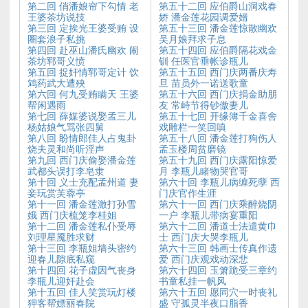
第二回 俏潘娘帘下勾情 老
第五十二回 应伯爵山洞戏春
王婆茶坊说技
娇 潘金莲花园调爱婿
第三回 定挨光王婆受贿 设
第五十三回 潘金莲惊散幽欢
圈套浪子私挑
吴月娘拜求子息
第四回 赴巫山潘氏幽欢 闹
第五十四回 应伯爵隔花戏金
茶坊郓哥义愤
钏 任医官垂帐诊瓶儿
第五回 捉奸情郓哥定计 饮
第五十五回 西门庆两番庆寿
鸩药武大遭殃
旦 苗员外一诺送歌童
第六回 何九受贿瞒天 王婆
第五十六回 西门庆捐金助朋
帮闲遇雨
友 常峙节得钞傲妻儿
第七回 薛媒婆说娶孟三儿
第五十七回 开缘簿千金喜舍
杨姑娘气骂张四舅
戏雕栏一笑回嗔
第八回 盼情郎佳人占鬼卦
第五十八回 潘金莲打狗伤人
烧夫灵和尚听淫声
孟玉楼周贫磨镜
第九回 西门庆偷娶潘金莲
第五十九回 西门庆露阳惊爱
武都头误打李皂隶
月 李瓶儿睹物哭官哥
第十回 义士充配孟州道 妻
第六十回 李瓶儿病缠死孽 西
妾玩赏芙蓉亭
门庆官作生涯
第十一回 潘金莲激打孙雪
第六十一回 西门庆乘醉烧阴
娥 西门庆梳笼李桂姐
一户 李瓶儿带病宴重阳
第十二回 潘金莲私仆受辱
第六十二回 潘道士法遣黄巾
刘理星魇胜求财
士 西门庆大哭李瓶儿
第十三回 李瓶姐墙头密约
第六十三回 韩画士传真作遗
迎春儿隙底私窥
爱 西门庆观戏动深悲
第十四回 花子虚因气丧身
第六十四回 玉箫跪受三章约
李瓶儿迎奸赴会
书童私挂一帆风
第十五回 佳人笑赏玩灯楼
第六十五回 愿同穴一时丧礼
狎客帮嫖丽春院
盛 守孤灵半夜口脂香