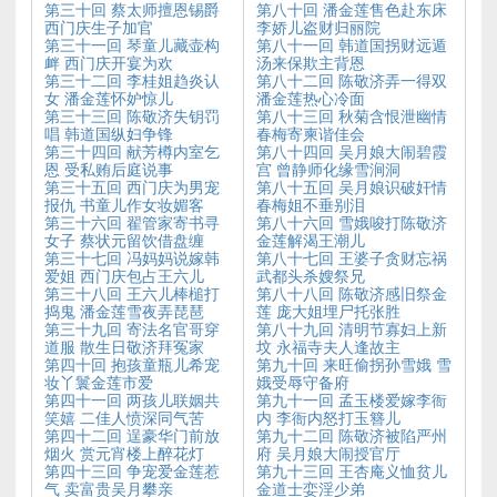
第三十回 蔡太师擅恩锡爵
第八十回 潘金莲售色赴东床
西门庆生子加官
李娇儿盗财归丽院
第三十一回 琴童儿藏壶构
第八十一回 韩道国拐财远遁
衅 西门庆开宴为欢
汤来保欺主背恩
第三十二回 李桂姐趋炎认
第八十二回 陈敬济弄一得双
女 潘金莲怀妒惊儿
潘金莲热心冷面
第三十三回 陈敬济失钥罚
第八十三回 秋菊含恨泄幽情
唱 韩道国纵妇争锋
春梅寄柬谐佳会
第三十四回 献芳樽内室乞
第八十四回 吴月娘大闹碧霞
恩 受私贿后庭说事
宫 曾静师化缘雪涧洞
第三十五回 西门庆为男宠
第八十五回 吴月娘识破奸情
报仇 书童儿作女妆媚客
春梅姐不垂别泪
第三十六回 翟管家寄书寻
第八十六回 雪娥唆打陈敬济
女子 蔡状元留饮借盘缠
金莲解渴王潮儿
第三十七回 冯妈妈说嫁韩
第八十七回 王婆子贪财忘祸
爱姐 西门庆包占王六儿
武都头杀嫂祭兄
第三十八回 王六儿棒槌打
第八十八回 陈敬济感旧祭金
捣鬼 潘金莲雪夜弄琵琶
莲 庞大姐埋尸托张胜
第三十九回 寄法名官哥穿
第八十九回 清明节寡妇上新
道服 散生日敬济拜冤家
坟 永福寺夫人逢故主
第四十回 抱孩童瓶儿希宠
第九十回 来旺偷拐孙雪娥 雪
妆丫鬟金莲市爱
娥受辱守备府
第四十一回 两孩儿联姻共
第九十一回 孟玉楼爱嫁李衙
笑嬉 二佳人愤深同气苦
内 李衙内怒打玉簪儿
第四十二回 逞豪华门前放
第九十二回 陈敬济被陷严州
烟火 赏元宵楼上醉花灯
府 吴月娘大闹授官厅
第四十三回 争宠爱金莲惹
第九十三回 王杏庵义恤贫儿
气 卖富贵吴月攀亲
金道士娈淫少弟