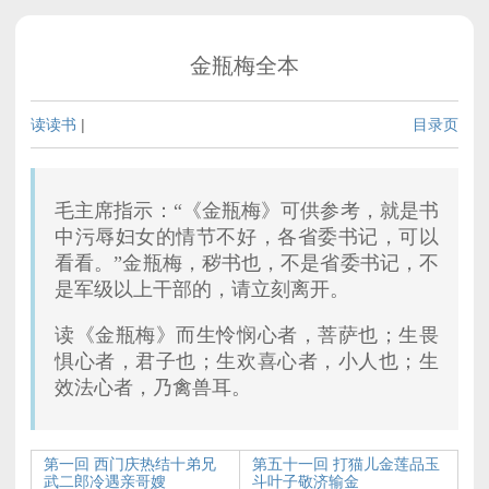
金瓶梅全本
读读书
|
目录页
毛主席指示：“《金瓶梅》可供参考，就是书
中污辱妇女的情节不好，各省委书记，可以
看看。”金瓶梅，秽书也，不是省委书记，不
是军级以上干部的，请立刻离开。
读《金瓶梅》而生怜悯心者，菩萨也；生畏
惧心者，君子也；生欢喜心者，小人也；生
效法心者，乃禽兽耳。
第一回 西门庆热结十弟兄
第五十一回 打猫儿金莲品玉
武二郎冷遇亲哥嫂
斗叶子敬济输金