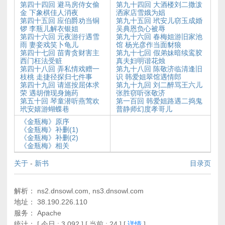
第四十四回 避马房侍女偷
第九十四回 大酒楼刘二撒泼
金 下象棋佳人消夜
洒家店雪娥为娼
第四十五回 应伯爵劝当铜
第九十五回 玳安儿窃玉成婚
锣 李瓶儿解衣银姐
吴典恩负心被辱
第四十六回 元夜游行遇雪
第九十六回 春梅姐游旧家池
雨 妻妾戏笑卜龟儿
馆 杨光彦作当面豺狼
第四十七回 苗青贪财害主
第九十七回 假弟妹暗续鸾胶
西门枉法受赃
真夫妇明谐花烛
第四十八回 弄私情戏赠一
第九十八回 陈敬济临清逢旧
枝桃 走捷径探归七件事
识 韩爱姐翠馆遇情郎
第四十九回 请巡按屈体求
第九十九回 刘二醉骂王六儿
荣 遇胡僧现身施药
张胜窃听张敬济
第五十回 琴童潜听燕莺欢
第一百回 韩爱姐路遇二捣鬼
玳安嬉游蝴蝶巷
普静师幻度孝哥儿
《金瓶梅》原序
《金瓶梅》补删(1)
《金瓶梅》补删(2)
《金瓶梅》相关
关于
-
新书
目录页
解析： ns2.dnsowl.com, ns3.dnsowl.com
地址： 38.190.226.110
服务： Apache
统计：
[ 今日 : 3,092 ] [ 当前 : 24 ]
[
详情
]