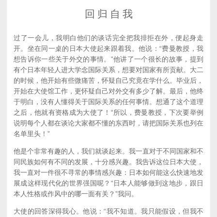
回 归 自 我
过了一会儿，我明白他们的谈话完全把我排拒在外，便起身走
开。坐在同一桌的日本大使起来跟着我。他说：“费曼教授，我
想告诉你一些关于外交的事情。”他讲了一个很长的故事，提到
有个日本年轻人进大学念国际关系，想要对国家有所贡献。大二
的时候，他开始有些微痛苦，怀疑自己究竟在学什么。毕业后，
开始在大使馆工作，更怀疑自己对外交有多少了解。最后，他终
于明白，没有人懂得关于国际关系的任何事情。想通了这个道理
之后，他就有资格成为大使了！“所以，费曼教授，下次要举例
说明每个人都在谈论大家都不懂的东西时，请把国际关系也列在
名单里头！”
他是个非常有趣的人，我们就谈起来。我一直对于不同国家和不
同民族如何有不同的发展，十分感兴趣。我告诉这位日本大使，
我一直对一件很不寻常的事情感兴趣：日本如何能这么快速地发
展成这样现代化的世界强国呢？“日本人能够做到这地步，跟日
本人性格或作风中的哪一面有关？”我问。
大使的回答深得我心。他说：“我不知道。我只能假设，但我不