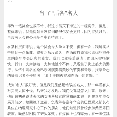
了。
当 了“后备”名人
得到一笔奖金也很不错，我这才能买下海边的一幢房子。但是，
整体来说，我觉得如果没得到诺贝尔奖会更好，因为得奖以后，
再没有人会在公开场合率直待你了。
在某种层面来说，这个奖会令人坐立不安；但有一次，我确实从
中得到一点乐趣。得奖之后没多久，巴西政府邀我和温妮丝担任
里约嘉年华会庆典的贵宾。我们欣然接受邀请，而且玩得很愉
快。我们一支舞接着一支舞地跳个不停，又观赏了街上盛大的游
行，队伍中著名的桑巴乐团演奏着美妙的节奏和音乐。报章杂志
的摄影记者不停拍照：“看！美国教授和巴西小姐共舞。”
成为“名人”很好玩，但是我们显然是错误的名人，那一年没有人
对贵宾大惊小怪。后来我才发现，我们受邀是怎么回事。原来，
他们最初是邀请著名的女明星珍娜露露布丽姬妲，但在嘉年华会
展开前夕，她回绝了邀请。负责筹备嘉年华会的巴西观光部长有
几位在物理研究中心工作的朋友，他们知道我曾经参加桑巴乐团
表演。既然我刚得了诺贝尔奖，在媒体上也有曝光，在一阵慌乱