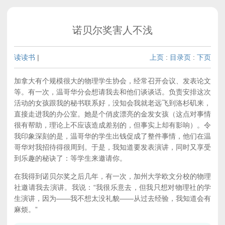
诺贝尔奖害人不浅
读读书
|
上页
:
目录页
:
下页
加拿大有个规模很大的物理学生协会，经常召开会议、发表论文
等。有一次，温哥华分会想请我去和他们谈谈话。负责安排这次
活动的女孩跟我的秘书联系好，没知会我就老远飞到洛杉矶来，
直接走进我的办公室。她是个俏皮漂亮的金发女孩（这点对事情
很有帮助，理论上不应该造成差别的，但事实上却有影响）。令
我印象深刻的是，温哥华的学生出钱促成了整件事情，他们在温
哥华对我招待得很周到。于是，我知道要发表演讲，同时又享受
到乐趣的秘诀了：等学生来邀请你。
在我得到诺贝尔奖之后几年，有一次，加州大学欧文分校的物理
社邀请我去演讲。我说：“我很乐意去，但我只想对物理社的学
生演讲，因为——我不想太没礼貌——从过去经验，我知道会有
麻烦。”