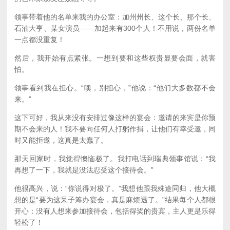
领事带着他的名单来我的办公室：加州州长、这个长、那个长、
石油大亨、某女演员——加起来有300个人！不用说，两份名单
一点都没重复！
然后，我开始有点紧张。一想到要和这些权贵显要会面，就害
怕。
领事看到我在担心。“噢，别担心，”他说：“他们大多数都不会
来。”
这下可好，我从来没有安排过像这样的宴会：邀请的来宾是你预
期不会来的人！我不要向任何人打躬作揖，让他们有幸受邀，同
时又能拒邀，这真是太蠢了。
那天回家时，我觉得懊恼极了。我打电话到瑞典领事馆说：“我
再想了一下，我就是没法忍受这个接待会。”
他很高兴，说：“你说得对极了。”我想他跟我殊途同归，他大概
想的是“要为这呆子筹办宴会，真是麻烦透了。”结果每个人都很
开心：没有人想来参加接待会，包括得奖的贵宾，主人更是乐得
轻松了！