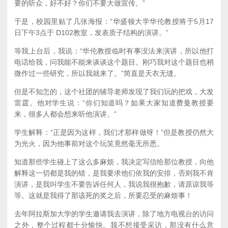
要的听众，好不好？你们不要大做宣传。”
于是，校园里贴了几张海报：“华盛顿大学华伦教授将于5月17
日下午3点于 D102教室，发表质子结构的演讲。”
等我上台后，我说：“华伦教授临时有事没法来演讲，所以他打
电话给我，问我能不能来谈谈这个题目。刚巧我对这个题目也稍
微作过一些研究，所以我就来了。”简直是天衣无缝。
但是不知怎的，这个社团的辅导老师发现了我们玩的把戏，大发
雷霆。他对学生说：“你们知道吗？如果大家知道费曼教授要
来，很多人都会想来听他演讲。”
学生解释：“正是因为这样，我们才那样做呀！”但是教授仍然大
为光火，因为他事前对这个玩笑竟然毫无所悉。
知道那些学生碰上了这么多麻烦，我决定写信给那位教授，向他
解释这一切都是我的错，是我要求他们依我的安排，否则我不肯
演讲，是我叫学生不要告诉任何人，我说我很抱歉，请原谅我等
等。这就是我得了那该死的奖之后，所要忍受的麻烦事！
去年阿拉斯加大学的学生邀请我去演讲，除了地方电视台的访问
之外，整个过程都十分愉快。我不想接受采访，那没有什么意