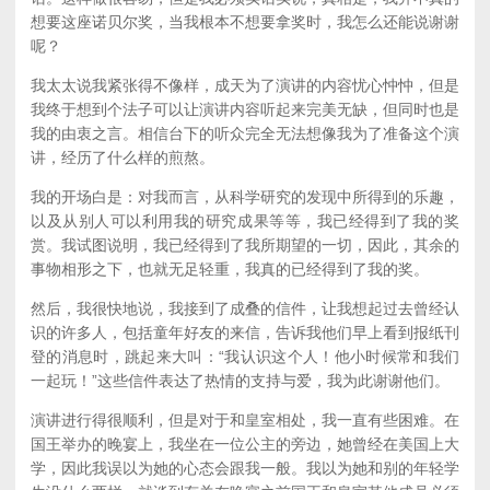
想要这座诺贝尔奖，当我根本不想要拿奖时，我怎么还能说谢谢
呢？
我太太说我紧张得不像样，成天为了演讲的内容忧心忡忡，但是
我终于想到个法子可以让演讲内容听起来完美无缺，但同时也是
我的由衷之言。相信台下的听众完全无法想像我为了准备这个演
讲，经历了什么样的煎熬。
我的开场白是：对我而言，从科学研究的发现中所得到的乐趣，
以及从别人可以利用我的研究成果等等，我已经得到了我的奖
赏。我试图说明，我已经得到了我所期望的一切，因此，其余的
事物相形之下，也就无足轻重，我真的已经得到了我的奖。
然后，我很快地说，我接到了成叠的信件，让我想起过去曾经认
识的许多人，包括童年好友的来信，告诉我他们早上看到报纸刊
登的消息时，跳起来大叫：“我认识这个人！他小时候常和我们
一起玩！”这些信件表达了热情的支持与爱，我为此谢谢他们。
演讲进行得很顺利，但是对于和皇室相处，我一直有些困难。在
国王举办的晚宴上，我坐在一位公主的旁边，她曾经在美国上大
学，因此我误以为她的心态会跟我一般。我以为她和别的年轻学