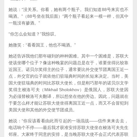
她说：“没关系。你看，她有两个瓶子。我们知道88号来宾也不
喝酒。”（88号坐在我后面）“两个瓶子看起来一模一样，但其中
一瓶没有掺酒。”
“你怎么会知道？”我惊叹。
她微笑：“看看国王，他也不喝酒。”
她还告诉我他们那年碰到的种种困难。其中一个困难是，苏联大
使该坐哪个位子？像这种晚宴的问题总是在于，谁要坐得比较靠
近国王。诺贝尔奖得主的位子，通常要比外交使节团离国王近一
点，外交官的位子就依他们驻瑞典时间的长短来决定。当时，美
国大使驻瑞典的时间比苏联大使长，但是刚巧那年的诺贝尔文学
奖得主梭洛可夫（Mikhail Sholokhov）是俄国人，苏联大使因
为必须替梭洛可夫翻译，所以想坐在他的旁边。因此，问题就在
于要怎么样才能让苏联大使坐得离国王近一点，而又不会冒犯到
美国大使和其他的外交使节团成员。
她说：“你应该看看由此而引起的一场混战——信件来来去去，
电话响个不停——最后我才获准安排苏联大使坐在梭洛可夫先生
邻座。大家终于同意的安排，是当晚苏联大使不会正式代表苏联