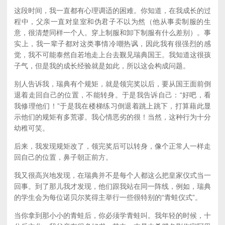
这段时间，我一直都有心理调适的困难。你知道，在我成长的过
程中，父亲一直对皇室和伪君子不以为然（他从事卖制服的生
意，很清楚同样一个人。穿上制服和卸下制服有什么差别）。事
实上，我一辈子都对这类事情冷嘲热讽，因此我有很强烈的感
觉，我不可能泰然自若地走上台去觐见瑞典国王。我知道这很孩
子气，但是我的成长经验就是如此，所以这会构成问题。
别人告诉我，瑞典有个规矩，就是领完奖以后，要从国王面前倒
退着走回自己的位置，不能转身。于是我告诉自己：“好吧，看
我修理他们！”于是我在楼梯练习倒退着跳上跳下，打算藉此显
示他们的规矩有多荒谬。我心情恶劣的很！当然，这种行为十分
幼稚可笑。
后来，我发现规矩改了，领完奖后可以转身，像个正常人一样走
回自己的位置，鼻子朝正前方。
我又很高兴地发现，在瑞典并不是每个人都这么把皇家仪式当一
回事。到了那儿我才发现，他们跟我站在同一阵线，例如，瑞典
的学生会为每位诺贝尔奖得主举行一些很特别的“青蛙仪式”。
当你拿到那小小的青蛙后，你必须学青蛙叫。我年轻的时候，十