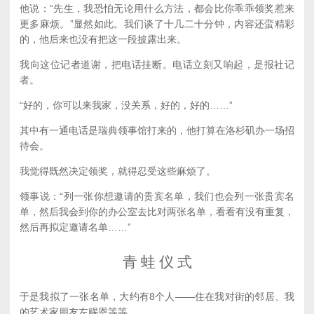
他说：“先生，我恐怕无论用什么方法，都会比你乖乖领奖惹来
更多麻烦。”显然如此。我们谈了十几二十分钟，内容还蛮精彩
的，他后来也没有把这一段披露出来。
我向这位记者道谢，把电话挂断。电话立刻又响起，是报社记
者。
“好的，你可以来我家，没关系，好的，好的……”
其中有一通电话是瑞典领事馆打来的，他打算在洛杉矶办一场招
待会。
我觉得既然决定领奖，就得忍受这些麻烦了。
领事说：“列一张你想邀请的贵宾名单，我们也会列一张贵宾名
单，然后我会到你的办公室去比对两张名单，看看有没有重复，
然后再拟定邀请名单……”
青 蛙 仪 式
于是我拟了一张名单，大约有8个人——住在我对街的邻居、我
的艺术家朋友左赐恩等等。