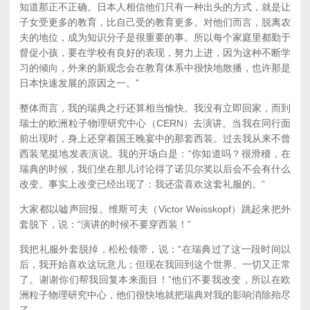
知道那正不正确。日本人相信他们只有一种出头的方式，就是让
子女受更多的教育，比自己受的教育更多。对他们而言，脱离农
夫的地位，成为知识分子是很重要的事。所以每个家庭里都勤于
督促小孩，要在学校有良好的表现，努力上进，因为这种不断学
习的倾向，外来的新观念会在教育体系中很快地散播，也许那是
日本快速发展的原因之一。”
整体而言，我的瑞典之行还算相当愉快。我没有立即回家，而到
瑞士的欧洲粒子物理研究中心（CERN）去演讲。当我在同行面
前出现时，身上还穿着国王晚宴中的那套西装。过去我从来不曾
西装笔挺地发表演说。我的开场白是：“你知道吗？很滑稽，在
瑞典的时候，我们坐在那儿讨论得了诺贝尔奖以后会不会有什么
改变。事实上改变已经出现了：我还蛮喜欢这套礼服的。”
大家都以嘘声回报。维斯可夫（Victor Weisskopf）跳起来把外
套脱下，说：“演讲的时候不要穿西装！”
我把礼服外套脱掉，松松领带，说：“在瑞典过了这一段时间以
后，我开始喜欢这玩意儿；但现在我回到这个世界、一切又正常
了。谢谢你们帮我回复本来面目！”他们不要我改变，所以在欧
洲粒子物理研究中心，他们很快地就把瑞典对我的影响消除殆尽