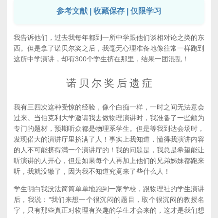
参考文献 | 收藏保存 | 仅限学习
我告诉他们，过去我每年都到一所中学跟他们谈相对论之类的东
西。但是拿了诺贝尔奖之后，我毫无心理准备地像往常一样跑到
这所中学演讲，却有300个学生挤在那里，结果一团混乱！
诺 贝 尔 奖 后 遗 症
我有三四次这种受惊的经验，像个白痴一样，一时之间无法意会
过来。当伯克利大学邀请我去做物理演讲时，我准备了一些颇为
专门的题材，预期听众都是物理系学生。但是等我到达会场时，
发现偌大的演讲厅里挤满了人！事实上我知道，懂得我演讲内容
的人不可能挤得满一个演讲厅的！我的问题是，我总是希望能让
听演讲的人开心，但是如果每个人再加上他们的兄弟姊妹都跑来
听，我就没辙了，因为我不知道究竟来了些什么人！
学生明白我没法简简单单地跑到一家学校，跟物理社的学生演讲
后，我说：“我们来想一个很沉闷的题目，取个很沉闷的教授名
字，只有那些真正对物理有兴趣的学生才会来的，这才是我们想