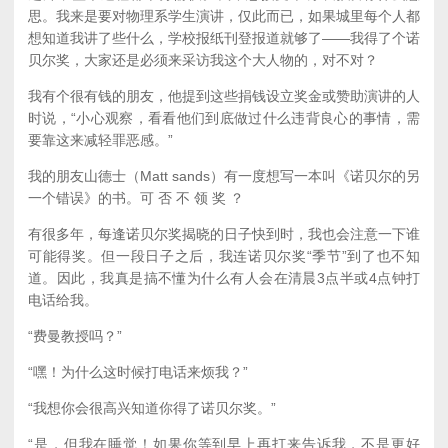
思。我来是要对物理系学生演讲，仅此而已，如果城里每个人都
想知道我讲了些什么，学校报纸刊登报道就够了——我得了个诺
贝尔奖，大家还是必须来采访我这个大人物的，对不对？
我有个很有钱的朋友，他提到这些捐钱设立奖金或赞助演讲的人
时说，“小心观察，看看他们到底做过什么违背良心的事情，需
要靠这来减轻罪恶感。”
我的朋友山德士（Matt sands）有一度想写一本叫《诺贝尔的另
一个错误》的书。可 否 不 领 奖 ？
有很多年，每逢诺贝尔奖揭晓的日子快到时，我也会注意一下谁
可能得奖。但一段日子之后，我连诺贝尔奖“季节”到了也不知
道。因此，我真是搞不懂为什么有人会在清晨3点半或4点钟打
电话给我。
“费曼教授吗？”
“嘿！为什么这时候打电话来烦我？”
“我想你会很高兴知道你得了诺贝尔奖。”
“是，但我在睡觉！如果你等到早上再打来告诉我，不是更好