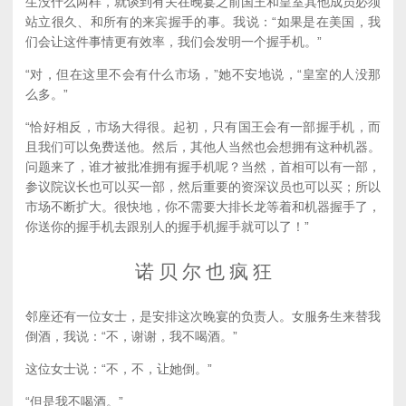
生没什么两样，就谈到有关在晚宴之前国王和皇室其他成员必须
站立很久、和所有的来宾握手的事。我说：“如果是在美国，我
们会让这件事情更有效率，我们会发明一个握手机。”
“对，但在这里不会有什么市场，”她不安地说，“皇室的人没那
么多。”
“恰好相反，市场大得很。起初，只有国王会有一部握手机，而
且我们可以免费送他。然后，其他人当然也会想拥有这种机器。
问题来了，谁才被批准拥有握手机呢？当然，首相可以有一部，
参议院议长也可以买一部，然后重要的资深议员也可以买；所以
市场不断扩大。很快地，你不需要大排长龙等着和机器握手了，
你送你的握手机去跟别人的握手机握手就可以了！”
诺 贝 尔 也 疯 狂
邻座还有一位女士，是安排这次晚宴的负责人。女服务生来替我
倒酒，我说：“不，谢谢，我不喝酒。”
这位女士说：“不，不，让她倒。”
“但是我不喝酒。”