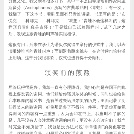
分反文化。我父亲有很多好书，其中一本是由希腊名剧作家阿里
斯多芬（Aristophanes）所写的古典希腊剧《青蛙》：有一次，
我翻了一下这本书，看到里面有只青蛙讲话。书里写的是：“布
悦克——科耶克——科耶克——”我想：“青蛙不会这样叫的，这
样形容青蛙真是奇怪！”于是我自己试着那样叫，试了几次之
后，发现这跟青蛙的叫声确实很相似。
这很有用，后来在学生为诺贝尔奖得主举行的仪式中，我可以表
演唯妙唯肖的青蛙叫声！而倒退着跳来跳去，在这时候也恰好派
上用场。这部分我很喜欢，仪式也进行得十分顺利。
颁 奖 前 的 煎 熬
尽管玩得很高兴，我却一直有心理障碍。我担心的是在国王的晚
宴上要发表的谢词。他们颁给你诺贝尔奖的时候，同时也会给你
几本厚厚的精装书，是有关过去诺贝尔奖的历史，里面记载了历
任得奖人的致谢词，好像那是多了不得的一件事。于是你开始觉
得谢词的内容有一点重要，因为会印在书上。我当时不了解的
是，几乎没有人会注意听谢词的内容，更没有人会读它们！我当
时完全不知所措了，我就是没办法只说“非常谢谢”的类似客套
话。这样做很容易，但是我必须实话实说，真相是，我并不真的