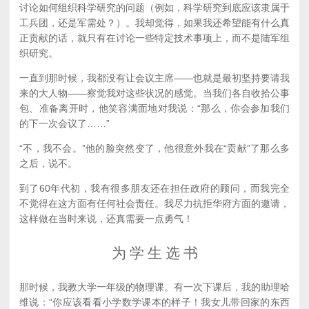
讨论如何组织科学研究的问题（例如，科学研究到底应该隶属于
工兵团，还是军需处？）。我却觉得，如果我还希望能有什么真
正贡献的话，就只有在讨论一些特定技术事项上，而不是陆军组
织研究。
一直到那时候，我都没有让会议主席——也就是最初坚持要请我
来的大人物——察觉我对这些状况的感觉。当我们各自收拾公事
包、准备离开时，他笑容满面地对我说：“那么，你会参加我们
的下一次会议了……”
“不，我不会。”他的脸突然变了，他很意外我在“贡献”了那么多
之后，说不。
到了60年代初，我有很多朋友还在担任政府的顾问，而我完全
不觉得在这方面有任何社会责任。我尽力抗拒华府方面的邀请，
这样做在当时来说，还真需要一点勇气！
为 学 生 选 书
那时候，我教大学一年级的物理课。有一次下课后，我的助理哈
维说：“你应该看看小学数学课本的样子！我女儿带回家的东西