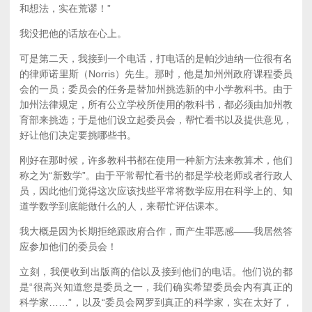
和想法，实在荒谬！”
我没把他的话放在心上。
可是第二天，我接到一个电话，打电话的是帕沙迪纳一位很有名
的律师诺里斯（Norris）先生。那时，他是加州州政府课程委员
会的一员；委员会的任务是替加州挑选新的中小学教科书。由于
加州法律规定，所有公立学校所使用的教科书，都必须由加州教
育部来挑选；于是他们设立起委员会，帮忙看书以及提供意见，
好让他们决定要挑哪些书。
刚好在那时候，许多教科书都在使用一种新方法来教算术，他们
称之为“新数学”。由于平常帮忙看书的都是学校老师或者行政人
员，因此他们觉得这次应该找些平常将数学应用在科学上的、知
道学数学到底能做什么的人，来帮忙评估课本。
我大概是因为长期拒绝跟政府合作，而产生罪恶感——我居然答
应参加他们的委员会！
立刻，我便收到出版商的信以及接到他们的电话。他们说的都
是“很高兴知道您是委员之一，我们确实希望委员会内有真正的
科学家……”，以及“委员会网罗到真正的科学家，实在太好了，