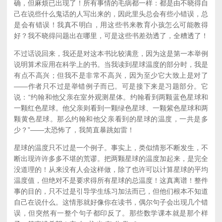
确，但麻烦已出现了！所有事情的毛病都一样：都是由不晓得自
己在说些什么鬼话的人写出来的，因此里头总会有些小错误，总
是会有错误！我真不明白，用这些书来教育小孩怎么可能教得
好？我不晓得问题出在哪里，可是这些书差劲透了，全糟透了！
不过话说回来，我还是对这本书比较满意，因为这是第一本举例
说明算术应用在科学上的书。当我读到星球温度的部分时，我是
有点不高兴；但我不是非常不高兴，因为至少它大致上是对了
——作者只不过是举错例子而已。可是接下来是习题部分。它
说：“约翰和他父亲在室外观测星体。约翰看到两颗蓝色星球和
一颗红色星球。他父亲则看到一颗绿色星球、一颗紫色星球和两
颗黄色星球。那么约翰和他父亲看到的星球的温度，一共是多
少？”——太恐怖了，我简直暴跳如雷！
星球的温度只不过是一个例子。事实上，类似情形不断发生，不
断出现许许多多不堪的荒谬。把两颗星球的温度加起来，是完全
没道理的！从来没有人会这样做，除了也许可以计算星球的平均
温度值，但绝对不是要求得所有星球的总温度！这真离谱！整件
事的目的，只不过是引导学生练习加法而已，但他们根本不知道
自己在说什么。这情形就好像你在读书，偶尔句子会出现几个错
误，但突然有一整个句子都印反了。那些数学课本就是那个样