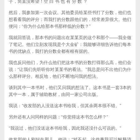
子，简直没希望！空 白 书 也 有 分 数 ？
然后，我参加第一次会议。其他委员给某些书打了分数，他们也
想看看我的评分；而我打的分数跟他们的，经常差异很大。他们
便问：“你为什么给那本书那样低的分数？”
我就回答说，那本书的问题出在某某页的这个和那个——我全做
了笔记。他们立刻发现我是个大金矿：我能够详细告诉他们每本
书的优缺点，我打的分数全都有根有据的。
我也反问他们，为什么他们把这本书的分数打得那么高，他们会
说：“让我们先听听你对某某书的看法。”我总是问不出他们为什
么那样评分。相反地，他们不断地问我的想法。
谈到其中一本书时，他们又问我的想法了。这本书是一套3本的
其中一本，属于辅助教材，由同一家公司出版。
我说：“收发部的人没送这本书给我，但其余两本很不错。”
另外还有人问同样的问题：“你觉得这本书怎么样？”
“我说过，他们没送这本书给我，因此我还没什么可说的。”
收发部的人刚好在那儿，他说：“对不起，这件事我可以解释清