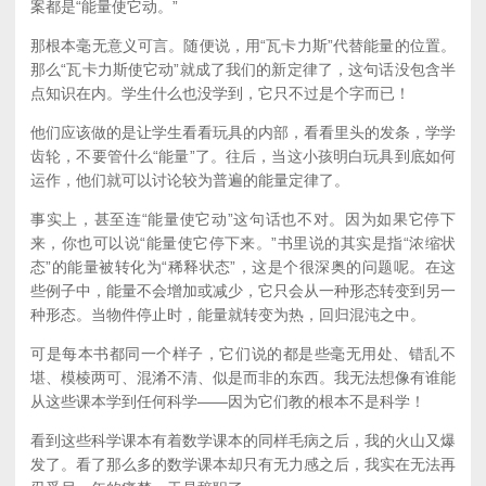
案都是“能量使它动。”
那根本毫无意义可言。随便说，用“瓦卡力斯”代替能量的位置。
那么“瓦卡力斯使它动”就成了我们的新定律了，这句话没包含半
点知识在内。学生什么也没学到，它只不过是个字而已！
他们应该做的是让学生看看玩具的内部，看看里头的发条，学学
齿轮，不要管什么“能量”了。往后，当这小孩明白玩具到底如何
运作，他们就可以讨论较为普遍的能量定律了。
事实上，甚至连“能量使它动”这句话也不对。因为如果它停下
来，你也可以说“能量使它停下来。”书里说的其实是指“浓缩状
态”的能量被转化为“稀释状态”，这是个很深奥的问题呢。在这
些例子中，能量不会增加或减少，它只会从一种形态转变到另一
种形态。当物件停止时，能量就转变为热，回归混沌之中。
可是每本书都同一个样子，它们说的都是些毫无用处、错乱不
堪、模棱两可、混淆不清、似是而非的东西。我无法想像有谁能
从这些课本学到任何科学——因为它们教的根本不是科学！
看到这些科学课本有着数学课本的同样毛病之后，我的火山又爆
发了。看了那么多的数学课本却只有无力感之后，我实在无法再