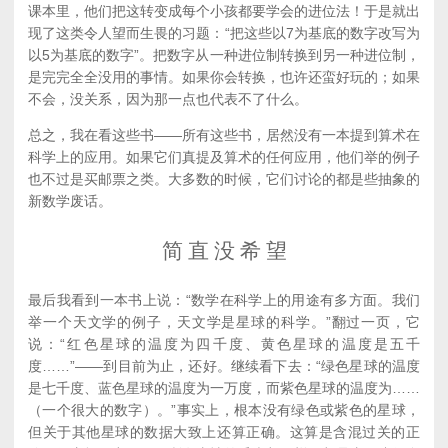
课本里，他们把这转变成每个小孩都要学会的进位法！于是就出
现了这类令人望而生畏的习题：“把这些以7为基底的数字改写为
以5为基底的数字”。把数字从一种进位制转换到另一种进位制，
是完完全全没用的事情。如果你会转换，也许还蛮好玩的；如果
不会，没关系，因为那一点也代表不了什么。
总之，我在看这些书——所有这些书，居然没有一本提到算术在
科学上的应用。如果它们真提及算术的任何应用，他们举的例子
也不过是买邮票之类。大多数的时候，它们讨论的都是些抽象的
新数学废话。
简 直 没 希 望
最后我看到一本书上说：“数学在科学上的用途有多方面。我们
举一个天文学的例子，天文学是星球的科学。”翻过一页，它
说：“红色星球的温度为四千度、黄色星球的温度是五千
度……”——到目前为止，还好。继续看下去：“绿色星球的温度
是七千度、蓝色星球的温度为一万度，而紫色星球的温度为……
（一个很大的数字）。”事实上，根本没有绿色或紫色的星球，
但关于其他星球的数据大致上还算正确。这算是含混过关的正