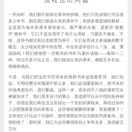
一开始时，我们都不能谈论课本的价钱。他们只告诉我们可以挑
多少本书，因此我们挑选出来的课本中，有很多都是辅助教材，
这是因为每本新课本都有缺点。最严重的失败，是那些“新数
学”教科书：它们不提东西学了有什么用处，习题也不够多。不
错，这些书都没有以卖邮票为例子，它们反而谈太多抽象的数字
概念、太少现实世界中的应用。学生应该学些什么？加、减、乘
或除吗？我们便推荐一些相关的书作为课外读物——每班一二
种。经过许多讨论之后，我们挑选出来的课本，都能互补长短，
相辅相成的。
可是，当我们把这些辛苦得来的推荐书单提报教育局，他们却
说：可用经费没有预期中那么多，我们必须重新检讨，把书本的
价钱考虑在内，进行删减。这样一来，原本四平八稳的课程完全
被破坏掉了。我们原本设计的重点，是老师可以从中找到各种例
子。但现在我们再也没法安排出一个良好的课程来。再经过加州
上议院预算委员的审查后，这些课程被删得更惨，简直糟透了！
后来他们讨论这个问题时，曾经请我在州议员面前列席备询，但
我拒绝了；那时候，我已为这些事情跟别人争辩太多，觉得疲乏
万分。