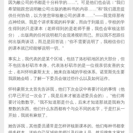
因为敝公司的书都是十分科学的……”。可是他们也会说：“我们
希望能跟您说明敝公司出版的教科书的内容……”和“我们愿意提
供任何协助，以方便您审核敝公司的课本……”——我觉得那有
点神经病。我是个讲求客观的科学家，而由于到最后，学校的学
生得到的只是课本（老师得到的是老师手册，我也会审核这部
分），出版商的任何说明都只会混淆视听而已。所以我不想跟任
何出版商谈话，而总是回答说：“你不需要说明了，我相信你们
的课本就已经能够说明一切。”
事实上，我代表的是某个区域，包括了洛杉矶地区的大部分，但
不包括洛杉矶市本身。代表洛杉矶市的是一位很亲切友善的女
士，名叫怀特豪斯太太，她来自洛城的学校体系。诺里斯先生要
我跟她会晤，了解一下委员会做过些什么以及如何运作。
怀特豪斯太太首先告诉我，他们下次会议中将要讨论的事情（他
们早已开过一次会了，我是后来才被选进委员会的）。“他们将
要讨论数数字。”我不知道那是什么，后来才知道那就是我称为
整数的东西。他们什么东西都有个与众不同的名字，于是打从一
开始，我就有麻烦了。
她告诉我，其他委员通常是怎样评核新课本的。他们每种书都拿
很多样本，送给自己区域的老师以及行政人员，然后搜集大家对