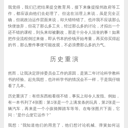
我觉得，我们已把结果提交教育局，接下来像提报州政府等工
作，都应该由他们去处理了。但这在法理上来说，虽是完全正
确，但就政治运作层面来说，却大错特错了。也许我不应该那么
快便放弃，但花了那么多工夫，经过那么多的讨论，才拟出一个
还不错的课程，到头来却被删改，那是十分令人沮丧的事！如果
把作业流程倒过来做，即从书本的价钱开始考量，再买你买得起
的书，那么整件事便可能改观，不必浪费那么多的力气。
历 史 重 演
然而，让我决定辞掉委员会工作的原因，是第二年讨论科学教科
书的经验。起先我想，也许科学书的情况会不一样，于是我仔细
看了几本。
历史重演了：有些东西粗看很不错，事实上却令人发指。例如，
有一本书列了4张图：第1张是一个上满发条的玩具，第2张是一
辆汽车，再来是一个小孩骑脚踏车等等。在每张图片下面，它
问：“是什么使它运作？”
我想：“我知道他们的用意了，他们想讨论机械、弹簧如何运