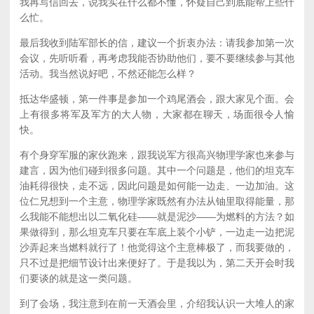
我再写信回去，说我实在什么都不懂，怀疑自己到底能帮上些什
么忙。
最后我收到陆军部长的信，建议一个折衷办法：请我参加第一次
会议，先听听看，再考虑我能否协助他们，要不要继续参与其他
活动。我当然说好吧，不然还能怎么样？
抵达华盛顿，第一件事是参加一个鸡尾酒会，跟大家见个面。会
上有很多将军及军方的大人物，大家都在聊天，场面很令人愉
快。
有个身穿军服的家伙跑来，跟我说军方很高兴物理学家也来参与
建言，因为他们碰到很多问题。其中一个问题是，他们的坦克车
油耗得很快，走不远，因此问题是如何能一边走、一边加油。这
位仁兄想到一个主意，物理学家既然有办法从铀里取得能量，那
么我能不能想出以二氧化硅——就是泥沙——为燃料的方法？如
果做得到，那么坦克车只要在车底上装个小铲，一边走一边把泥
沙弄起来当燃料就行了！他觉得这个主意棒极了，而我要做的，
只不过是把细节设计出来便好了。于是我以为，第二天开会时我
们要谈的就是这一类问题。
到了会场，我注意到在前一天酒会里，介绍我认识一大堆人的家