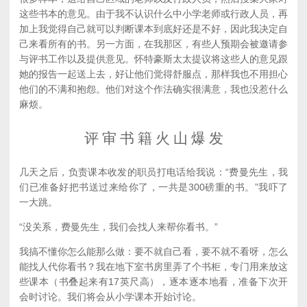
这些书本的意见。由于我不认识什么中小学老师或行政人员，再
加上我觉得自己就可以判断课本到底好还是不好，因此我决定自
己来看所有的书。另一方面，在我那区，有些人预期会被邀请参
与评书工作以及提供意见。怀特豪斯太太提议将这些人的意见跟
她的报告一起送上去，好让他们觉得舒服点，那样我也不用担心
他们的不满和抱怨。他们对这个作法确实很满意，我也没惹什么
麻烦。
评 审 书 籍 火 山 爆 发
几天之后，负责课本收发的职员打电话给我说：“费曼先生，我
们已准备好把书送过来给你了，一共是300磅重的书。”我吓了
一大跳。
“没关系，费曼先生，我们会找人来帮你看书。”
我搞不懂你怎么能那么做：要不就自己看，要不就不看呀，怎么
能找人代你看书？我在地下室书房里弄了个书柜，专门用来放这
些课本（书叠起来有17英尺高），逐本逐本地看，准备下次开
会时讨论。我们将会从小学课本开始讨论。