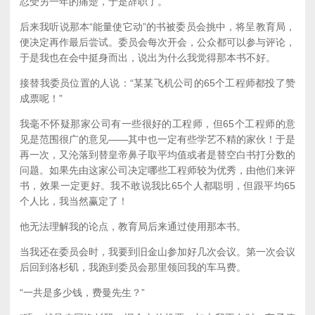
忍受另一年的痛楚，于是辞职了。
后来我听说那本“能量使它动”的书被委员会挑中，将呈教育局，
便决定再作最后尝试。委员会每次开会，公众都可以参与评论，
于是我也在会中挺身而出，说出为什么我觉得那本书不好。
接替我委员位置的人说：“某某飞机公司的65个工程师都投了赞
成票呢！”
我毫不怀疑那家公司有一些很好的工程师，但65个工程师的意
见是范围很广的意见——其中也一定有些学艺不精的家伙！于是
再一次，又沦落到替皇帝鼻子取平均值或者是替空白书打分数的
问题。如果先由这家公司决定哪些工程师较为优秀，由他们来评
书，效果一定更好。我不敢说我比65个人都聪明，但跟平均65
个人比，我当然赢定了！
他无法理解我的论点，教育局后来通过使用那本书。
当我还在委员会时，我要到旧金山参加好几次会议。第一次会议
后回到洛杉矶，我跑到委员会那里领回我的车马费。
“一共是多少钱，费曼先生？”