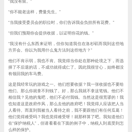
“我没有留。”
“你不能老这样，费曼先生。”
“当我接受委员会的职位时，你们告诉我会负担所有花费。”
“但我们预期你会提供收据，以证明你花的钱。”
“我没有什么东西来证明，但你知道我住在洛杉矶而我到这些地
方开会。你以为我用什么鬼方法到这些地方？”
他们不肯示弱，我也不肯。我觉得当你处在那种处境之下，而选
择了不后退的话，不成功就得成仁了。因此我很甘心，始终都没
有领回我的车马费。
这是我经常玩的游戏之一。他们想要收据？我一张收据也不要给
他们。那么你就拿不到钱了。好，那么我就不拿这笔钱。他们不
相信我？见他的鬼吧，他们不必付我钱。当然这是很荒谬的！我
也知道这是政府作风，那么去他的政府吧！我觉得人应该把人当
人看待。而直到我被当人看待之前，我不要跟他们有任何瓜葛！
他们觉得难受吗？我也觉得难受呀！就那样算了吧。我知道他们
在“保护纳税人”，但请看看在下面的例子中，纳税人到底受到怎
么样的保护。