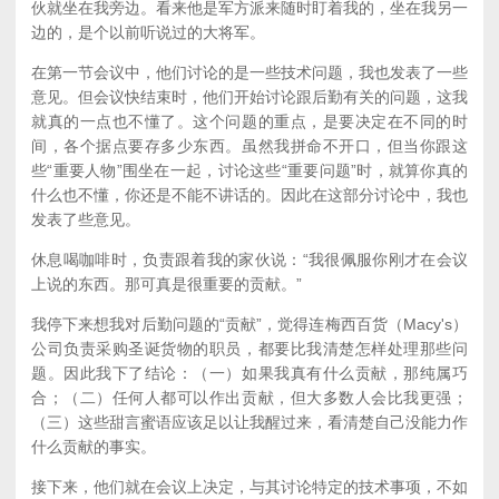
伙就坐在我旁边。看来他是军方派来随时盯着我的，坐在我另一
边的，是个以前听说过的大将军。
在第一节会议中，他们讨论的是一些技术问题，我也发表了一些
意见。但会议快结束时，他们开始讨论跟后勤有关的问题，这我
就真的一点也不懂了。这个问题的重点，是要决定在不同的时
间，各个据点要存多少东西。虽然我拼命不开口，但当你跟这
些“重要人物”围坐在一起，讨论这些“重要问题”时，就算你真的
什么也不懂，你还是不能不讲话的。因此在这部分讨论中，我也
发表了些意见。
休息喝咖啡时，负责跟着我的家伙说：“我很佩服你刚才在会议
上说的东西。那可真是很重要的贡献。”
我停下来想我对后勤问题的“贡献”，觉得连梅西百货（Macy's）
公司负责采购圣诞货物的职员，都要比我清楚怎样处理那些问
题。因此我下了结论：（一）如果我真有什么贡献，那纯属巧
合；（二）任何人都可以作出贡献，但大多数人会比我更强；
（三）这些甜言蜜语应该足以让我醒过来，看清楚自己没能力作
什么贡献的事实。
接下来，他们就在会议上决定，与其讨论特定的技术事项，不如