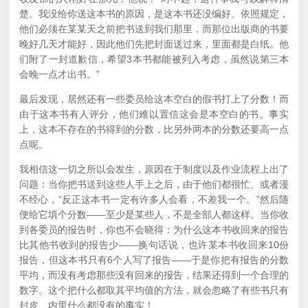
楚。我没给你送这本书的原因，是这本书还没编好。依照规定，
他们必须在某某天之前把书送到我们那里，而那位出版商的书要
晚好几天才能好，因此他们先把封面送过来，里面都是白纸。他
们附了一封道歉信，希望3本书都能被列入考虑，虽然说第三本
会晚一点才出书。”
最后发现，居然还有一些委员给这本空白的假书打上了分数！而
由于这本书有人评分，他们难以置信这会是本空白的书。事实
上，这本不存在的书得到的分数，比另外两本的分数还要高一点
点呢。
我相信这一切之所以会发生，原因在于制度以及作业流程上出了
问题：当你把书送到这些人手上之后，由于他们都很忙、或者漫
不经心，“反正这本书一定有许多人会看，不差我一个。”然后随
便给它填个分数——至少是某些人，不是全部人都这样。当你收
到各委员的报告时，你也不会晓得：为什么这本书收回来的报告
比其他书收到的报告少——换句话说，也许某本书收回来10份
报告，但这本书只有6个人写了报告——于是你把有报告的分数
平均，而没有考虑那些没有回来的报告，结果还得到一个合理的
数字。这个把什么都取其平均值的方法，就会忽略了有些书只有
封皮、内里什么都没有的事实！