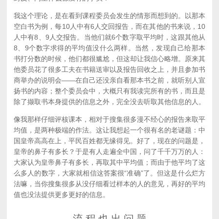
我这个理论，是在看到课程委员会发生的情形而想到的。以那本
空白书为例，每10人中有6人交回报告，而在其他的书来说，10
人中有8、9人交报告。当他们就6个数字取平均时，这跟其他从
8、9个数字求得的平均值没什么两样。当然，发现自己给那本
书打分数的时候，他们都很尴尬，但这却让我信心略增。原来其
他委员花了很多工夫在书籍送审以及报告回收之上，并且参加书
商举办的说明会——在自己还没亲自看那本书之前，就听别人宣
扬书的内容；整个委员会中，大概只有我读完所有的书，而且是
除了撷取书本身提供的信息之外，完全没去听取其他信息的人。
像我那样仔细评核课本，相对于搜集很多漫不经心的报告来取平
均值，是两种极端的作法。这让我想起一个很有名的老谜题：中
国皇帝高高在上，平民百姓都无缘得见。好了，现在的问题是，
皇帝的鼻子有多长？于是有人走遍全中国，问了千千万万的人：
大家认为皇帝鼻子有多长，再取其中平均值；而由于他平均了这
么多人的数字，大家就相信这答案很“准确”了。但这是什么烂方
法嘛，当你搜集很多从没仔细看过样本的人的意见，再好的平均
值也没法提供更多更好的信息。
流 程 也 出 问 题