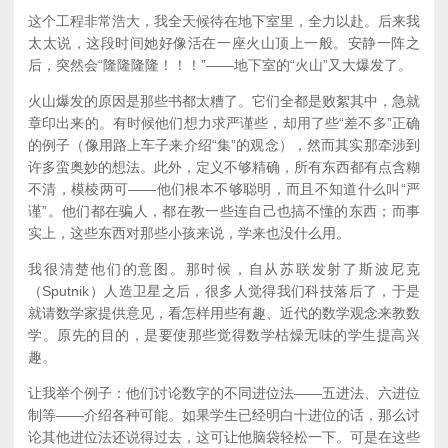
这个工程非常浩大，我全天候待在地下室里，全力以赴。后来我
太太说，这段时间她好像活在一座火山顶上一般。安静一阵之
后，突然会“隆隆隆隆！！！”——地下室的“火山”又大爆发了。
火山爆发的原因是那些书都太糟了。它们全都是败絮其中，急就
章印出来的。有时候他们想力求严谨些，却用了些“差不多”正确
的例子（像用路上车子来介绍“集”的观念），然而其实那牵涉到
许多蛮奥妙的想法。此外，定义不够精确，所有东西都有点含糊
不清，模棱两可——他们根本不够聪明，而且不知道什么叫“严
谨”。他们都在骗人，都在教一些连自己也搞不懂的东西；而事
实上，这些东西对那些小孩来说，学来也没什么用。
我很清楚他们的意图。那时候，自从苏联发射了斯波尼克
（Sputnik）人造卫星之后，很多人觉得我们科技落后了，于是
就请数学家提供意见，看怎样用些有趣、近代的数学观念来教数
学。原先的目的，是要使那些觉得数学枯燥无味的学生提高兴
趣。
让我举个例子：他们讨论数字的不同进位法——五进法、六进位
制等——介绍各种可能。如果学生已经明白十进位的话，那么讨
论其他进位法还说得过去，这可让他脑袋轻松一下。可是在这些