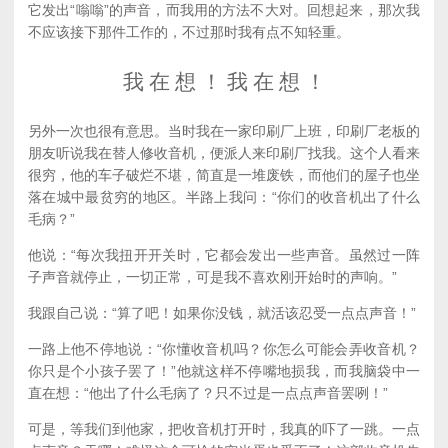
它发出“嗡嗡”的声音，而我用的方法不大对。回想起来，那次我
不应该接下那件工作的，不过那时我有点不知轻重。
我 在 想 ！ 我 在 想 ！
另外一次也很有意思。当时我在一家印刷厂上班，印刷厂老板的
朋友听说我在替人修收音机，便派人来印刷厂找我。这个人看来
很穷，他的车子破烂不堪，简直是一堆废铁，而他们的屋子也坐
落在城中最贫穷的地区。半路上我问：“你们的收音机出了什么
毛病？”
他说：“每次我扭开开关时，它都会发出一些声音。虽然过一阵
子声音就停止，一切正常，可是我不喜欢刚开始时的声响。”
我跟自己说：“算了吧！如果你没钱，就活该忍受一点点声音！”
一路上他不停地说：“你懂收音机吗？你怎么可能会弄收音机？
你只是个小孩子罢了！”他就这样不停嘴地损我，而我脑袋中一
直在想：“他出了什么毛病了？只不过是一点点声音罢咧！”
可是，等我们到他家，把收音机打开时，我真的吓了一跳。一点