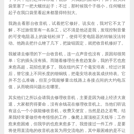
袋里塞了一把大螺丝起子；不过，那时候我个子很小，任何螺丝
起子在我口袋里看起来都显得特别大。
我跑去看那台收音机，试着把它修好。说实在，我对它不太了
解，不过旅馆里有一名杂工，记不清是他还是我，发现控制音量
的可变电阻器上的旋钮松掉了，使得可变电阻器的转轴没法转
动。他跑去把什么锉了几下，把旋钮固定，就把收音机修好了。
我被请去修理的下一台收音机，连一点声音也没有，原因却很简
单：它的插头没有插。而随着修理任务愈趋复杂，我的手艺也愈
来愈高超，花招也更多了。我在纽约买了个毫安培表，经过计算
后，替它接上不同长度的细铜线，把毫安培表改装成伏特表。它
并不怎么准确，但至少我能够量出线路上各接点间的大约电压
值，从而晓得问题出在哪里。
其实他们之所以会请我去修理收音机，主要是因为碰上经济大衰
退，大家都穷得要命，没有余钱花在修理收音机上。当他们听说
有这么一个小孩能修收音机，收费又便宜，当然是趋之若骛。结
果我经常要做些奇奇怪怪的工作，像爬上屋顶校正天线等；工作
愈来愈困难，但我学的也愈来愈多了。我曾接过一件工作，是要
将使用直流电的收音机改装为用交流电的，其中最困难的是不让