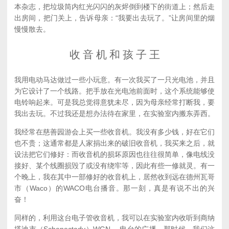
本杂志，把垃圾筒内红光闪闪的灰烬倒到楼下的街道上；然后走
出房间，把门关上，告诉母亲：“我要出去玩了。”让房间里的烟
慢慢散去。
收 音 机 和 孩 子 王
我用电动马达做过一些小玩意。有一次我买了一只光电池，并且
为它设计了一个线路。把手放在光电池前面时，这个系统能够使
电铃响起来。可是我总觉得意犹未尽，因为母亲经常打断我，要
我出去玩。不过我还是想办法待在家里，在实验室内搬东弄西。
我经常在慈善园游会上买一些收音机。我没有多少钱，好在它们
也不贵；这通常都是人家捐出来的破旧收音机，我买来之后，就
设法把它们修好：而收音机的损坏原因也往往很简单，像电线没
接好、某个线圈损毁了或没有绕牢等，因此有些一修就灵。有一
个晚上，我在其中一部修好的收音机上，居然收到远在德州瓦哥
市（Waco）的WACO电台播音。那一刻，真是有说不出的兴
奋！
同样的，利用这台电子管收音机，我可以在实验室内收听到商纳