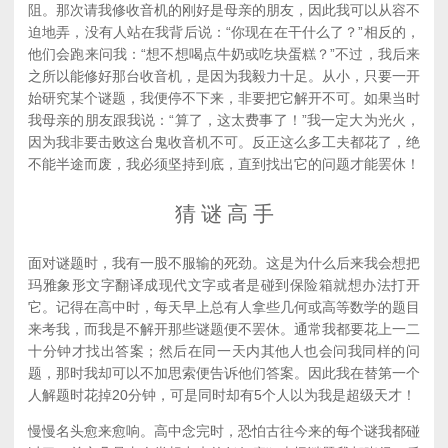
阻。那次请我修收音机的刚好是母亲的朋友，因此我可以从容不
迫地弄，没有人站在我背后说：“你现在在干什么了？”相反的，
他们会跑来问我：“想不想喝点牛奶或吃块蛋糕？”不过，我后来
之所以能修好那台收音机，是因为我毅力十足。从小，只要一开
始研究某个谜题，我便停不下来，非要把它解开不可。如果当时
我母亲的朋友跟我说：“算了，这太费事了！”我一定大为光火，
因为我非要击败这台鬼收音机不可。反正这么多工夫都花了，绝
不能半途而废，我必须坚持到底，直到找出它的问题才能罢休！
猜 谜 高 手
面对谜题时，我有一股不服输的死劲。这是为什么后来我会想把
玛雅象形文字翻译成现代文字或者是碰到保险箱就想办法打开
它。记得在高中时，每天早上总有人拿些几何或高等数学的题目
来考我，而我是不解开那些谜题便不罢休。通常我都要花上一二
十分钟才找出答案；然后在同一天内其他人也会问我同样的问
题，那时我却可以不加思索便告诉他们答案。因此我在替第一个
人解题时花掉20分钟，可是同时却有5个人以为我是超级天才！
慢慢名头愈来愈响。高中念完时，恐怕古往今来的每个谜我都碰