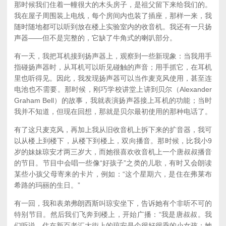
那时候我们住着一幢很大的木头房子，是祖父留下来给我们的。
我在屋子周围装上电线，每个房间内也装了插座，那样一来，我
随时随地都可以听到放在楼上实验室内的收音机。我还有一只扬
声器——但不是完整的，它缺了牛角式的喇叭部分。
有一天，我把耳机接到扬声器上，观察到一些新现象：当我用手
指碰扬声器时，从耳机可以听见碰触的声音；用手抓它，在耳机
里也听得见。因此，我发现扬声器可以当作麦克风使用，甚至连
电池也不需要。那时候，刚巧学校讲堂上讲到贝尔（Alexander
Graham Bell）的故事，我就表演扬声器接上耳机的功能；当时
我并不知道，但现在回想，那就是贝尔最初使用的那种电话了。
有了这只麦克风，再加上我从旧收音机上拆下来的扩音器，我可
以从楼上到楼下，从楼下到楼上，双向播音。那时候，比我小9
岁的妹妹琼安才两三岁大，而她很喜欢收音机上一个唐叔叔播音
的节目。节目中会唱一些像“好孩子”之类的儿歌，有时又会朗读
某些小孩父母寄来的卡片，例如：“这个星期六，是住在弗莱布
希路的玛丽的生日。”
有一回，我和表弟弗朗西斯叫琼安坐下，告诉她有个非听不可的
特别节目。然后我们飞奔到楼上，开始广播：“我是唐叔叔。我
们听说，住在新百老汇大街上的琼安是个很好很乖的小女孩；她