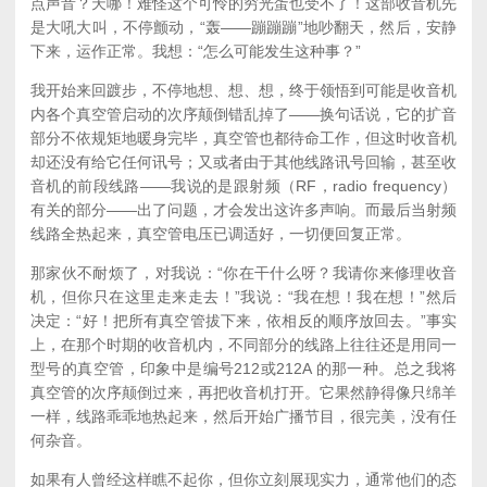
点声音？天哪！难怪这个可怜的穷光蛋也受不了！这部收音机先
是大吼大叫，不停颤动，“轰——蹦蹦蹦”地吵翻天，然后，安静
下来，运作正常。我想：“怎么可能发生这种事？”
我开始来回踱步，不停地想、想、想，终于领悟到可能是收音机
内各个真空管启动的次序颠倒错乱掉了——换句话说，它的扩音
部分不依规矩地暖身完毕，真空管也都待命工作，但这时收音机
却还没有给它任何讯号；又或者由于其他线路讯号回输，甚至收
音机的前段线路——我说的是跟射频（RF，radio frequency）
有关的部分——出了问题，才会发出这许多声响。而最后当射频
线路全热起来，真空管电压已调适好，一切便回复正常。
那家伙不耐烦了，对我说：“你在干什么呀？我请你来修理收音
机，但你只在这里走来走去！”我说：“我在想！我在想！”然后
决定：“好！把所有真空管拔下来，依相反的顺序放回去。”事实
上，在那个时期的收音机内，不同部分的线路上往往还是用同一
型号的真空管，印象中是编号212或212A 的那一种。总之我将
真空管的次序颠倒过来，再把收音机打开。它果然静得像只绵羊
一样，线路乖乖地热起来，然后开始广播节目，很完美，没有任
何杂音。
如果有人曾经这样瞧不起你，但你立刻展现实力，通常他们的态