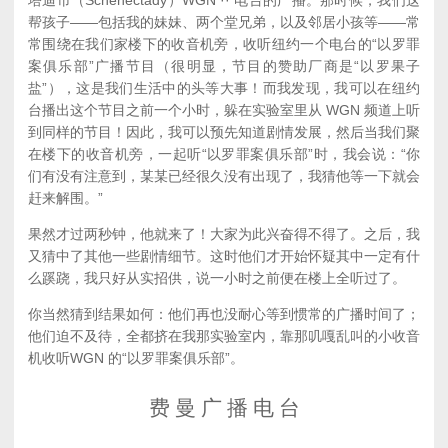
塔迪市（Schenectady）WGN ·· 电台的广播。那时候，我们这
帮孩子——包括我的妹妹、两个堂兄弟，以及邻居小孩等——常
常围绕在我们家楼下的收音机旁，收听纽约一个电台的“以罗罪
案俱乐部”广播节目（很明显，节目的赞助厂商是“以罗果子
盐”），这是我们生活中的头等大事！而我发现，我可以在纽约
台播出这个节目之前一个小时，躲在实验室里从 WGN 频道上听
到同样的节目！因此，我可以预先知道剧情发展，然后当我们聚
在楼下的收音机旁，一起听“以罗罪案俱乐部”时，我会说：“你
们有没有注意到，某某已经很久没有出现了，我猜他等一下就会
赶来解围。”
果然才过两秒钟，他就来了！大家为此兴奋得不得了。之后，我
又猜中了其他一些剧情细节。这时他们才开始怀疑其中一定有什
么蹊跷，我只好从实招供，说一小时之前便在楼上全听过了。
你当然猜到结果如何：他们再也没耐心等到惯常的广播时间了；
他们迫不及待，全都挤在我那实验室内，靠那叽嘎乱叫的小收音
机收听WGN 的“以罗罪案俱乐部”。
费 曼 广 播 电 台