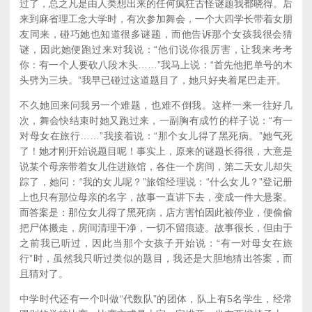
过了，总之凡是由人类想出来的任何疯狂古怪谜题我都晓得。后
来到麻省理工念大学时，有次参加舞会，一个大四学长带着女朋
友同来，碰巧她也知道很多谜题，而他告诉那个女孩我很会猜
谜，因此她便跑过来对我说：“他们说你很厉害，让我来考考
你：有一个人要砍八段木头……”我马上说：“首先他把单号的木
头劈为三块。”我早已碰过这道题目了，她只好夹着尾巴走开。
不久她回来问我另一个难题，也难不倒我。这样一来一往好几
次，舞会快结束时她又跑过来，一副胸有成竹的样子说：“有一
对母女在旅行……”我接着说：“那个女儿得了黑死病。”她气死
了！她才刚开始说题目呢！事实上，原来的谜题长得很，大意是
说某个母亲带着女儿住进旅馆，各住一个房间，第二天女儿却失
踪了，她问：“我的女儿呢？”旅馆经理说：“什么女儿？”登记册
上也只有那位母亲的名字，故事一直讲下去，变成一件大悬案。
而答案是：那位女儿得了黑死病，店方害怕因此被停业，便偷偷
把尸体搬走，房间清理干净，一切不留痕迹。故事很长，但由于
之前我已听过，因此当那个女孩子开始说：“有一对母女在旅
行”时，虽然我只听过类似的题目，我还是大胆地猜出答案，而
且猜对了。
中学时代还有一个叫做“代数队”的团体，队上有5名学生，经常