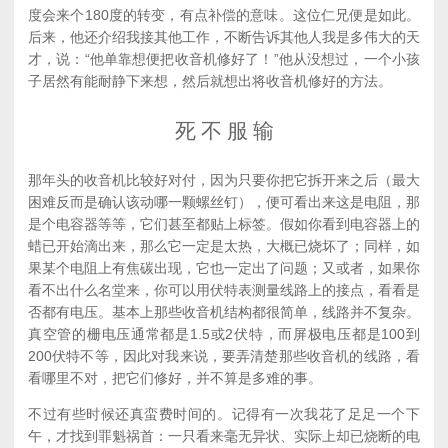
度会来个180度的转变，有点补偿的意味。这位仁兄便是如此。
后来，他还介绍我接其他工作，不断告诉其他人我是多伟大的天
才，说：“他单靠想便把收音机修好了！”他从没想过，一个小孩
子居然有能耐静下来想，然后就想出将收音机修好的方法。
死 不 服 输
那年头的收音机比较好对付，因为只要你把它拆开来之后（最大
困难反而是确认该动哪一颗螺丝钉），便可看出来这是电阻，那
是个电容器等等，它们甚至都贴上标签。假如你看到电容器上的
蜡已开始滴出来，那么它一定是太热，大概已烧坏了；同样，如
果某个电阻上有焦碳出现，它也一定出了问题；又或者，如果你
看不出什么名堂来，你可以用伏特表测量线路上的接点，看看是
否都有电压。基本上那些收音机结构都很简单，线路并不复杂。
真空管的栅电压通常都是1.5或2伏特，而屏极电压都是100到
200伏特不等，因此对我来说，要弄清楚那些收音机的线路，看
看哪里不对，把它们修好，并不算是多难的事。
不过有些时候还真蛮费时间的。记得有一次我花了足足一个下
午，才找到罪魁祸首：一只看来毫无异状、实际上却已烧断的电