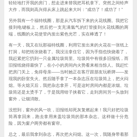
轻轻地打开我的房门，想走进来替我把耳机拿下。突然之间铃声
大作，而我则高兴得从床上跳起来大叫：“成功了！成功了！”
另外我有一个福特线圈，那是从汽车拆下来的火花线圈。我把它
接到电键板上，然后把一支充满氩气的灯管接到火花线圈的两
端，线圈的火花使管内发出紫色光芒，实在棒透了！
有一天，我又在玩那福特线圈，利用它发出来的火花在一张纸上
打洞，却把纸张烧着了。我没法拿住它，因为手指也快烧着了，
我赶紧把它扔到一只金属垃圾筒里。垃圾筒中有很多旧报纸，而
旧报纸烧得最快了，在小小的房间内火势看来相当惊人。我赶忙
把房门关上，免得母亲——当时她正在客厅跟朋友玩桥牌——发
现我的卧室失火。然后随手拿了一本杂志压在垃圾筒上，把火闷
熄。等火熄灭后，我把杂志拿开，可是这时房间内都是浓烟。垃
圾筒还是太烫手了，于是我用钳子挟着它，走到房间另一头放到
窗外，让烟消散。
没想到，窗外的风一吹，旧报纸却死灰复燃起来！我只好把垃圾
筒再拿回来，跑去拿用来盖垃圾筒的那本杂志。这样做十分危
险，因为窗户两旁都有窗帘。
总之，最后我拿到杂志，再次把火闷熄。这一次，我随身带着那