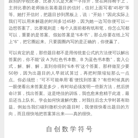
跟别的学校比赛。比赛方式是大家一字排开，坐在两排椅子上，
主持比赛的老师抽出装着题目的信封，信封上面写着“45秒”等
等。她打开信封，把题目抄到黑板上，说：“开始！”因此实际上
我们可以用来解题的时间多过45秒，因为她一边写你便可以一
边想答案了。比赛规则是：每个人面前都有纸和笔，你怎么写都
可以，重要的是答案。假如答案是“6本书”，那么你要在纸上写
上“6”，把它圈起来。只要圆圈内写的是正确的，你便赢了。
可以肯定的是，那些题目都不是用传统套公式的方法便可以解出
答案的，你不能“设 A 为红色书本数、B 为蓝色书本数”，套入公
式，解、解、解，直到你得到“6本书”这个答案。那样做至少要
50秒，因为出题目的人早就试算过，再把时限缩短那么一点
点。你必须想：“可不可能单用‘看’便找到答案？”有些时候真的
一眼便看出来答案是多少，有时却必须发明一些新方法，然后拼
命计算，找出答案。这是绝佳的训练，我也愈来愈精于此道，最
后还当上队长。学会如何快速解代数，对我往后念大学时甚有助
益。例如当我们碰到微积分的题目时，我便很快看出题目的方
向，而且很快地把答案算出来——真的很快。
自 创 数 学 符 号