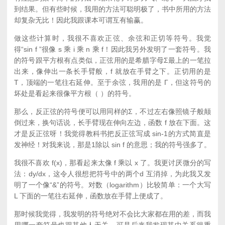
到结果。但有些时候，我用的方法可聪明极了，书中所用的方法
却复杂无比！因此我跟课本可谓互有输赢。
做这些计算时，我很不喜欢正弦、余弦和正切等符号。我觉
得“sin f ”很像 s 乘 i 乘 n 乘 f！因此我另外发明了一套符号。我
的符号跟平方根有点类似，正弦用的是希腊字母Σ最上的一笔拉
出来，像伸出一条长手臂般，f 就放在手臂之下。正切用的是
T，顶端的一笔往右延伸。至于余弦，我用的是 Γ，但这符号的
坏处是看起来很像平方根（ ）的符号。
那么，反正弦的符号便可以用同样的Σ，不过左右像照镜子般颠
倒过来，换句话说，长手臂现在伸向左边，函数 f 放在下面。这
才是反正弦呀！我觉得教科书把反正弦写成 sin-1的方式简直是
发神经！对我来说，那是1除以 sin f 的意思；我的符号强多了。
我很不喜欢 f(x)，那看起来太像 f 乘以 x 了。我更讨厌微分的写
法：dy/dx，这令人很想把符号中的两个d 互消掉，为此我又发
明了一个像“&”的符号。对数（logarithm）比较简单：一个大写
L 下面的一笔往右延伸，函数放在手臂上便成了。
那时候我觉得，我发明的符号绝对不会比大家都在用的差，而我