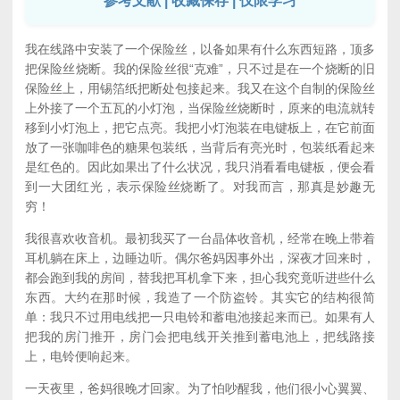
参考文献 | 收藏保存 | 仅限学习
我在线路中安装了一个保险丝，以备如果有什么东西短路，顶多
把保险丝烧断。我的保险丝很“克难”，只不过是在一个烧断的旧
保险丝上，用锡箔纸把断处包接起来。我又在这个自制的保险丝
上外接了一个五瓦的小灯泡，当保险丝烧断时，原来的电流就转
移到小灯泡上，把它点亮。我把小灯泡装在电键板上，在它前面
放了一张咖啡色的糖果包装纸，当背后有亮光时，包装纸看起来
是红色的。因此如果出了什么状况，我只消看看电键板，便会看
到一大团红光，表示保险丝烧断了。对我而言，那真是妙趣无
穷！
我很喜欢收音机。最初我买了一台晶体收音机，经常在晚上带着
耳机躺在床上，边睡边听。偶尔爸妈因事外出，深夜才回来时，
都会跑到我的房间，替我把耳机拿下来，担心我究竟听进些什么
东西。大约在那时候，我造了一个防盗铃。其实它的结构很简
单：我只不过用电线把一只电铃和蓄电池接起来而已。如果有人
把我的房门推开，房门会把电线开关推到蓄电池上，把线路接
上，电铃便响起来。
一天夜里，爸妈很晚才回家。为了怕吵醒我，他们很小心翼翼、