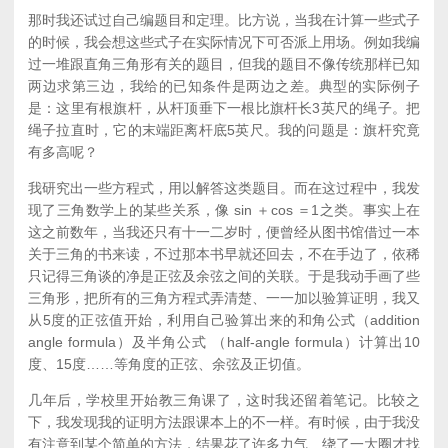
那时我还试过自己编题目和定理。比方说，当我在计算一些式子
的时候，我会想这些式子在实际情况下可否派上用场。例如我编
过一堆跟直角三角形有关的题目，但我的题目不像传统那样已知
两边求第三边，我给的已知条件是两边之差。典型的实际例子
是：这里有根旗杆，从杆顶垂下一根比旗杆长3英尺的绳子。把
绳子拉直时，它的末端距离杆底5英尺。我的问题是：旗杆究竟
有多高呢？
我研究出一些方程式，用以解答这类题目。而在这过程中，我发
现了三角数学上的某些关系，像 sin ＋cos ＝1之类。事实上在
这之前数年，当我还只有十一二岁时，便曾经从图书馆借过一本
关于三角的书来读，不过那本书早就还回去，不在手边了，依稀
只记得三角谈的净是正弦及余弦之间的关联。于是我动手画了些
三角形，把所有的三角方程式弄清楚、一一加以验算证明，我又
从5度的正弦值开始，利用自己验算出来的和角公式（addition
angle formula）及半角公式 （half-angle formula）计算出10
度、15度……等角度的正弦、余弦及正切值。
几年后，学校里开始教三角课了，这时我还留着笔记。比较之
下，我发现我的证明方法跟课本上的不一样。有时候，由于我没
有注意到某个简单的方法，结果花了许多力气、绕了一大圈才找