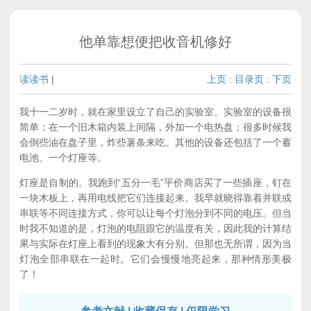
他单靠想便把收音机修好
读读书
|
上页
:
目录页
:
下页
我十一二岁时，就在家里设立了自己的实验室。实验室的设备很
简单：在一个旧木箱内装上间隔，外加一个电热盘；很多时候我
会倒些油在盘子里，炸些薯条来吃。其他的设备还包括了一个蓄
电池、一个灯座等。
灯座是自制的。我跑到“五分一毛”平价商店买了一些插座，钉在
一块木板上，再用电线把它们连接起来。我早就晓得靠着并联或
串联等不同连接方式，你可以让每个灯泡分到不同的电压。但当
时我不知道的是，灯泡的电阻跟它的温度有关，因此我的计算结
果与实际在灯座上看到的现象大有分别。但那也无所谓，因为当
灯泡全部串联在一起时。它们会慢慢地亮起来，那种情形美极
了！