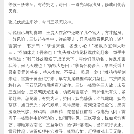
等候三妖来至。有诗赞之，诗曰：一道光华隐法身，修成幻化合
天真。
驱龙伏虎生来妙，今日三妖怎脱神。
话说妲己与胡喜媚、王贵人在宫中还吃了几个宫人，方才起身。
一阵风响，三妖起在空中，往前要走，只见杨戬看见风响，遂与
雷震子、韦护曰：“孽怪来也！各要小心！”杨戬拎宝剑大呼
曰：“怪物休走！吾来也！”九头雉鸡精见杨戬仗剑赶来，举手中
剑骂道：“我们姊妹断送了成汤天下，与你们做功名，你反来害
我等，何无天理也！”杨戬大怒曰：“孽畜休得多言，早早受缚！
吾奉姜元帅将令，特来擒你。不要走，吃吾一剑！”雉鸡精举剑
来迎，雷震子黄金棍打来，早有九尾狐狸精双刀架住。韦护降魔
杵打来，玉石琵琶精用绣鸾刀敌住。三妖与杨戬等三人战，未及
三五回合，三妖驾妖光逃走，杨戬与雷震子、韦护惟恐有失，紧
紧赶来。怎见得，有赞为证，赞曰：妖光荡荡，冷气飕飕。妖光
荡荡，旭日无光；冷气飕飕，乾坤黑暗。黄河漠漠怪尘飞，黑雾
漫漫妖气惨。雉鸡精、狐狸精、琵琶精往前逃，似电光飞闪；雷
震子与杨戬并韦护紧追随，如骤雨狂风。三妖要命，恍如弩箭离
弦，哪顾东西南北；三圣争功，恰似叶落随风，岂知流行坎止。
雷震性起，追得狐狸有穴难寻；杨戬心忙，赶得雉鸡上天无路。