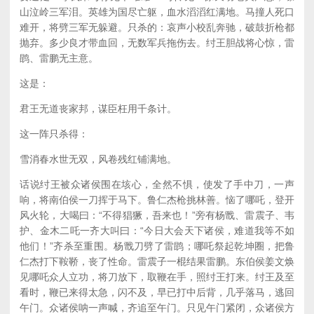
山泣岭三军泪。英雄为国尽亡躯，血水滔滔红满地。马撞人死口
难开，将劈三军无躲避。只杀的：哀声小校乱奔驰，破鼓折枪都
抛弃。多少良才带血回，无数军兵拖伤去。纣王胆战将心惊，雷
鹍、雷鹏无主意。
这是：
君王无道丧家邦，谋臣枉用千条计。
这一阵只杀得：
雪消春水世无双，风卷残红铺满地。
话说纣王被众诸侯围在垓心，全然不惧，使发了手中刀，一声
响，将南伯侯一刀挥于马下。鲁仁杰枪挑林善。恼了哪吒，登开
风火轮，大喝曰：“不得猖獗，吾来也！”旁有杨戬、雷震子、韦
护、金木二吒一齐大叫曰：“今日大会天下诸侯，难道我等不如
他们！”齐杀至重围。杨戬刀劈了雷鹍；哪吒祭起乾坤圈，把鲁
仁杰打下鞍鞒，丧了性命。雷震子一棍结果雷鹏。东伯侯姜文焕
见哪吒众人立功，将刀放下，取鞭在手，照纣王打来。纣王及至
看时，鞭已来得太急，闪不及，早已打中后背，几乎落马，逃回
午门。众诸侯呐一声喊，齐追至午门。只见午门紧闭，众诸侯方