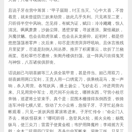
且说子牙在营中筹算：“甲子届期，纣王当灭。”心中大喜，不曾
着意，就未曾提防三妖来劫营，故此几乎失利。只见将至二更，
只听得半空中风响。怎见得，有赋为证，赋曰：冷冷飕飕，惊人
清况。飒飒萧萧，沙扬尘障。透壁穿窗，寻波逐浪。聚怪藏妖，
兴魔伏魉。也会去助虎张威，也会去从龙俯仰。起初时，都是些
悠悠荡荡淅零声；次后来，却尽是滂滂湃湃呼吼响。且休言推残
月里娑罗，尽道是刮倒人间丛莽。推开了积雾重云，吹折了兰桡
画桨。苍松翠竹尽遭殃，朱阁丹楼俱扫荡。这一阵风只吹得鬼哭
与神惊，八百诸侯俱胆丧。
话说妲己与胡喜媚等三人俱全装甲胄，甚是停当。妲己用双刀，
胡喜媚用两口宝剑，王贵人用一口绣鸾刀，俱乘桃花马，发一声
响，杀入周营。各驾妖风，播土扬尘，飞砂走石，冲进周营内
来。只见周营中军士，咫尺间不分南北，哪辨东西，守营小校尽
奔驰，巡逻将士皆束手。真个是：层围木栅撞得东倒西歪，铁骑
连车冲得七横八竖。惊动了大小众将，急报子牙。子牙忙起身出
帐观看，只见一派妖风怪雾滚将进来。子牙忙传令：“命众门人
齐去，将妖怪获来！”哪吒听得，急登风火轮，摇火尖枪；杨戬
纵马，使三尖刀；雷震子使黄金棍；韦护用降魔杵；李靖摇方天
戟；金木二吒用四口宝剑，齐杀出中军帐来，迎敌三妖。只见三