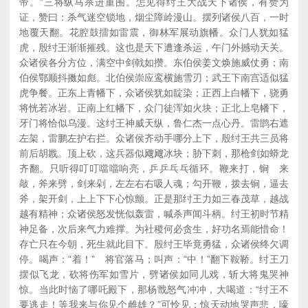
帝。”三将纵马杀进重围。怎见得纣王大战天下诸侯，有赞为
证，赞曰：杀气迷空锁地，烟尘障岭漫山。摆列诸侯八百，一时
地覆天翻。花腔鼓擂如雷震，御林军展动旗幡。众门人犹如猛
虎，殷纣王渐渐摧残。这也是天下遭逢杀运，午门外撼动天关。
众诸侯各分方位，满空中剑戟如攒。东伯侯姜文焕施威仗勇；南
伯侯鄂顺抖擞如彪。北伯侯崇应鸾横施雪刃；武王下南宫适似猛
虎争餐。正东上青幡下，众诸侯犹如靛染；正西上白幡下，骁勇
将恍若冰岩。正南上红幡下，众门徒浑如火块；正北上皂幡下，
牙门将恰似乌漫。这纣王神威天纵，鲁仁杰一点心丹。雷鹍右遮
左架，雷鹏左护右拦。众诸侯齐动手哪分上下，殷纣王共三员将
前后胡戡。顶上砍，这兵器似飕飕冰块；胁下刺，那枪剑如蟒龙
齐翻。只听得叮叮噹噹响亮，乒乒乓乓循环。鞭来打，锏 来
敲，斧来劈，剑来剁，左左右右吸人魂；勾开鞭，拨去锏，逼去
斧，架开剑，上上下下心惊颤。正是那纣王力如三春茂草，越战
越有精神；众诸侯怒发恍似轰雷，喊杀声闻斗柄。纣王初时节精
神足备，次后来气力难撑。为社稷何必贪生，好功名焉能惜命！
存亡只在今朝，死生就此目下。殷纣王毕竟勇猛，众诸侯终欠调
停。喝声：“着！” 将官落马；叫声：“中！”翻下鞍鞒。纣王刀
摆似飞龙，砍将伤军如雪片，劈诸侯如同儿戏，斩大将鬼哭神
惊。当此时恼了哪吒殿下，那杨戬怒气冲冲，大喝道：“纣王不
要逃走！等我来与你见个雌雄？”可怜见：惊天动地哭声悲，嚎