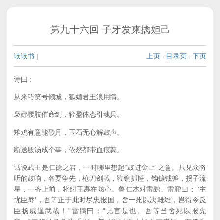
第九十六回 子牙发柬擒妲己
读读书
|
上页
:
目录页
:
下页
诗曰：
从来巧笑号倾城，狐媚君王浪用情。
袅娜腰肢催命剑，轻盈体态引魂兵。
雉鸡有意能歌月，玉石无心解鼓声。
断送殷汤成个事，依然都带血痕薨。
话说武王是仁德之君，一时哪里想起“鼓进金止”之意。只见众将
听的鼓响，各要争先，枪刀剑戟，鞭锏抓锤，钩镰钺斧，拐子流
星，一齐上前，将纣王裹在垓心。鲁仁杰对雷鹍、雷鹏曰：“‘主
忧臣辱’，吾等正于此时尽忠报国，舍一死以决雌雄，岂得令反
臣扬威逞武哉！”雷鹍曰：“兄言是也。吾等当舍死以报先