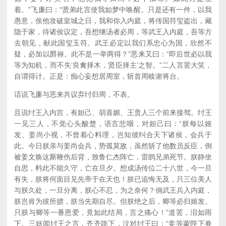
着。”飞廉曰：“贤弟此言使我如梦中唤醒。只是还有一件，以我
愚意，俟他攻破皇城之日，我和你入内庭，将传国符玺盗出，藏
隐于家，待诸侯议定，吾想继汤者必周，等武王入内庭，吾等方
去朝见，献此国玺玉符。武王必定以我们系忠心为国，欣然不
疑，必加以爵禄。此不是一举两得？”恶来又曰：“即后世必以我
等为知机，而不失‘良禽择木，贤臣择主’之智。”二人言罢大笑，
自谓得计。正是：痴心妄想居周室，斩首周岐谢将台。
话说飞廉与恶来共议弃纣归周，不表。
且说纣王入内宫，有妲己、胡喜媚、王贵人三个前来接驾。纣王
一见三人，不觉心头酸楚，语言悲咽，对妲己曰：“朕每以姬
发、姜尚小视，不曾着心料理，岂知彼纠合天下诸侯，会兵于
此。今日朕亲与姜尚会兵，势孤莫敌，虽然斩了他数员反臣，倒
被姜文焕这厮鞭伤后背，致鲁仁杰阵亡，雷鹍兄弟死节。朕静坐
自思，料此不能久守，亡在旦夕。想成汤传位二十八世，今一旦
有失，朕将何面目见先帝于在天也！朕已追悔无及，只三位美人
与朕久处，一旦分离，朕心不忍，为之奈何？倘武王兵入内庭，
朕岂肯为彼所掳，朕当先期自尽。但朕绝之后，卿等必归姬发。
只朕与卿等一番恩爱，竟如此结局，言之痛心！”道罢，泪如雨
下。三妖闻纣王之言，齐齐跪下，泣对纣王曰：“妾等蒙陛下眷