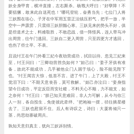
妖全身甲胄，横冲直撞，左右厮杀。杨戬大呼曰：“好孽障！不
要猖獗，敢来此自送死也！”哪吒登轮，奋勇当先；七位门人将
三妖围在垓心。子牙在中军用五雷正法镇压邪气，把手一放，半
空中一声霹雳，只震得三妖胆颤心寒。三妖见来的势头不好，俱
是些道术之士，料难取胜，不敢恋战，借一阵怪风，连人带马冲
出周营，往午门逃回。三妖自二更入周营，只至四更方才逃回，
也伤了些士卒。不表。
且说纣王在午门外看三妃今夜劫营成功，拭目以待。忽见三妃来
至，纣王问曰：“三卿劫营胜负如何？”妲己曰：“姜子牙俱有准
备，故此不能成功，几乎被他众门人困于垓心，险不能见陛下
也。”纣王闻言大惊，低首不言。进了午门，上了大殿，纣王不
觉泪下曰：“不期天意丧吾，莫可救解。”妲己亦泣曰：“妾身指
望今日成功，平定反臣而安社稷，不料天心不顺，力不能支，如
之奈何！”纣王曰：“朕已知天意难回，非人力可解，从今与你三
人一别，各自投生，免使彼此牵绊。”把袍袖一摆，径往摘星楼
去了。三妖也慰留不住。后人有诗叹之，诗曰：大厦将倾只一
茎，尚思劫寨破周兵。
孰知天意归真主，犹向三妖诉别情。