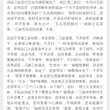
话说三妖见纣王自往摘星楼去了，妲己谓二妖曰：“今日纣王此
去，必寻自尽，只我等数年来把成汤一个天下送得乾乾净净，如
今我们却往哪里去好？”九头雉鸡精曰：“我等只好迷惑纣王，其
他皆不听也。此时无处可栖，不若还归轩辕坟去，依然自家巢
穴，尚可安身，再为之计。”玉石琵琶精曰：“姐姐之言甚
善。”三妖共议还归旧巢。不表。
且说子牙被三妖劫营，杀至营前，三妖逃遁。子牙收军，升帐坐
下。众诸侯上帐参谒。子牙曰：“一时未曾防此妖孽，被他劫
营，幸得众门人俱是道术之士，不然几为所算，失了锐气。今若
不早除，后必为患。”子牙言罢，命排香案。左右闻命，即将香
案施设停当。子牙祷毕，将金钱排下，乃大惊曰：“原来如此！
若再迟延，几被三妖逃去。”忙传令，命：“杨戬领柬帖，你去把
九头雉鸡精拿来。如走了，定按军法！”杨戬领令去了。子牙又
令：“雷震子领柬帖，你去把九尾狐狸精拿来。如若有失，定依
军法！”又令：“韦护领柬帖，你去将玉石琵琶精拿来。如违令，
定按军法！”三个门人领令，出了辕门，议曰：“我三人去拿此三
妖，不知从何处下手？哪里去寻他？”杨戬道：“三妖此时料纣王
已不济事了，必竟从宫中逃出。吾等借土遁，站在空中等候，看
他从何处逃走。吾等务要小心擒获，不得卤莽，恐有疏虞不
便。”雷震子曰：“杨师兄言之有理。”道罢，各驾土遁，往空中