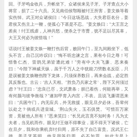
回。子牙鸣金收兵，升帐坐下。众诸侯来见子牙。子牙查点大小
将官，损了二十六员。又见南伯侯鄂顺被纣王所害，姜文焕等着
实伤悼。武王对众诸侯曰：“今日这场恶战，大失君臣名分，姜
君侯又伤主上一鞭，使孤心下甚是不忍。”姜文焕曰：“大王言之
差矣！纣王残虐，人神共怒，便杀之于市曹，犹不足以尽其辜，
大王又何必为彼惜哉！”
话说纣王被姜文焕一鞭打伤后背，败回午门，至九间殿坐下，低
头不言，自己沉吟叹曰：“悔不听忠谏之言，果有今日之辱！可
惜鲁仁杰、雷鹍兄弟皆遭此难！”旁有中大夫飞廉、恶来奏
曰：“今陛下神威天纵，虽于千万人之中犹能刀劈数名反臣，只
是误被姜文焕鞭伤陛下龙体，只须保养数日，再来会战，必定胜
其反叛也。古云：‘吉人天相。’‘胜负乃兵家之常’，陛下又何须过
虑？”纣王曰：“忠良已尽，文武萧条；朕已着伤，何能再举，又
有何颜与彼争衡哉？”遂卸甲胄入内宫，不表。且说飞廉谓恶来
曰：“兵困午门，内无应兵，外无救援，眼见旦夕必休，吾辈何
以处之？倘或兵进皇城。‘荆山失火，玉石俱焚。’可惜百万家
资，竟被他人所有！”恶来笑曰：“长兄此言竟不知时务！凡为丈
夫者，当见机而作。眼见纣王做不得事业，退不得天下诸侯，亡
在旦夕，我和你乘机弃纣归周，原不失了自己富贵。况武王仁
德，姜子牙英明，他见我等归周，必不加罪。如此方是上