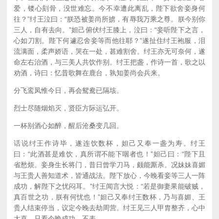
爱，镂心刻骨，没世难忘。今不幸遭此离乱，陛下欲舍妾身何
往？”纣王泣曰：“朕恐被姜尚所掳，有辱我万乘之尊。朕今别你
三人，自有去向。”妲己俯伏纣王膝上，泣曰：“妾听陛下之言，
心如刀割。陛下何遽忍舍妾等而他往耶？”遂扯住纣王袍服，泪
流满面，柔声娇语，哭在一处，甚难割舍。纣王亦无可奈何，遂
命左右治酒，与三美人共饮作别。纣王把盏，作诗一首，歌之以
劝酒，诗曰：忆昔歌舞在鹿台，孰知姜尚会兵来。
分飞鸾凤惟今日，再会鸳鸯已隔垓。
烈士尽随烟焰灭，贤臣方际运弘开。
一杯别酒心如醉，醒后沧桑变几回。
话说纣王作诗毕，遂连饮数杯，妲己又奉一盏为寿。纣王
曰：“此酒甚是难饮，真所谓不能下咽者也！”妲己曰：“陛下且
省愁烦。妾身生长将门，昔日曾学刀马，颇能厮杀。况妹妹喜媚
与王贵人善知道术，皆通战法。陛下放心，今晚看妾等三人一阵
成功，解陛下之忧闷耳。”纣王闻言大悦：“若是御妻果能破贼，
真百世之功，朕有何忧也！”妲己又奉纣王数杯，乃与喜媚、王
贵人结束停当，议定今晚去劫周营。纣王见三人甲胄整齐，心中
大喜，只看今晚成功。不表。