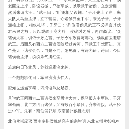
老臣先上岸，陈设器械，严整军威，以示武于诸侯，立定营栅，
然后来请大王。”武王曰：“听凭相父设施。”子牙先上了岸，率
大队人马至孟津，立下营寨。众诸侯齐至中军，来见子牙。子牙
迎接上帐，相叙礼毕，子牙曰：“列位君侯见武王不必深言其伐
君吊民之故，只以观政于商为辞，俟破纣之后，再作商议。”众
诸侯大喜，俱依子牙之言。子牙令军政官与哪吒、杨戬前去迎请
武王。后面又有西方二百诸侯随后过黄河，同武王车驾而进。真
个是天下诸侯会合，自是不同。怎见得，有诗为证，诗曰：今日
诸侯会孟津，纷纷杀气满红尘。
旌旗向日飞龙凤，剑戟迎霜泣鬼神。
士卒赳赳歌化日，军民济济庆仁人。
应知世运当亨泰，四海讴吟总是春。
且说武王同西方二百诸侯来至孟津大营，探马报入中军帐，子牙
率领南、北二方四百诸侯，又有数百小诸侯，齐来迎接。武王径
进中军。先有：南伯侯鄂顺 东南扬州侯锺志明
北伯侯崇应鸾 西南豫州侯姚楚亮左伯宗智明 东北兖州侯彭祖寿