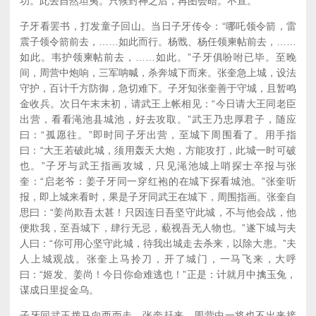
功。此去自然坦夷。只候封神之后，再图会晤。不宣。
子牙看罢书，打发童子回山。当日子牙传令：“哪吒领令箭，雷
震子领令箭前去，……如此而行。杨戬、杨任领柬帖前去，……
如此。韦护领柬帖前去，……如此。”子牙俱吩咐已毕。至晚
间，周营中炮响，三军呐喊，杀奔城下而来。张奎急上城，设法
守护，百计千方防御，急切难下。子牙知张奎善于守城，且暂鸣
金收兵。次日午末末初，请武王上帐相见：“今日请大王同老臣
出营，看看渑池县城池，好去攻取。”武王乃忠厚君子，随应
曰：“孤愿往。”即时同子牙出营，至城下周围看了。用手指
曰：“大王若破此城，须用轰天大炮，方能攻打，此城一时可破
也。”子牙与武王指画攻城，只见渑池城上哨探士卒报与张
奎：“启老爷：姜子牙同一穿红袍的在城下探看城池。”张奎听
报，即上城来看时，果是子牙同武王在城下，周围指画。张奎自
思曰：“姜尚欺吾太甚！只因连日吾坚守此城，不与他会战，他
便欺我，至吾城下，肆行无忌，藐视吾无人物也。”遂下城与夫
人曰：“你可用心坚守此城，待我出城走去杀来，以除大患。”夫
人上城观战。张奎上马拎刀，开了城门，一马飞来，大呼
曰：“姬发、姜尚！今日你命难逃也！”正是：计就月中擒玉兔，
谋成日里捉金乌。
子牙同武王拨马向西而走。张奎赶来，周营中一将也不出来接