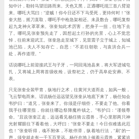
知中计，勒转马望旧路而来。天色又黑，正遇哪吒现三首八臂迎
来。哪吒大骂曰：“逆贼！你今日还不下马受死，更待何时！”张
奎大怒，摇刀直取，哪吒手中枪急架相还。未及数合，哪吒复祭
起九龙神火罩罩来。张奎知此术厉害，把身子一扭，往地下去
了。哪吒见张奎预先走了，因想起土行孙的光景，心上不觉悲
悼，往前来迎武王。张奎急走至城下，见雷震子立于城上，知城
池已陷，夫人不知存亡，自思：“不若往朝歌，与袁洪合兵一
处，再作道理。”
话说哪吒上前迎接武王与子牙，一同回渑池县来，将大军进城屯
扎，又将城上周将首级收殓，设祭祀之，仍于高阜处安葬。不
表。
只见张奎全装甲胄，纵地行之术，往黄河大道而走，如风一般，
飞云掣电而来。话说杨任远远望见张奎从地底下来了，杨任知会
韦护曰：“道兄，张奎来了。你须是仔细些，不要走了他。你看
我手往哪里指，你就往哪边祭降魔杵镇之。”韦护曰：“谨领尊
命。”且说张奎正走，远远看见杨任骑云霞兽，手心里那两只神
光射耀眼往下看着他，大呼曰：“张奎不要走！今日你难逃此厄
也！”张奎听得，魂不附体，不敢停滞，纵着地行法，“刷”的一
声，须臾就走有一千五百里远。杨任在地上催着云霞兽，紧紧追