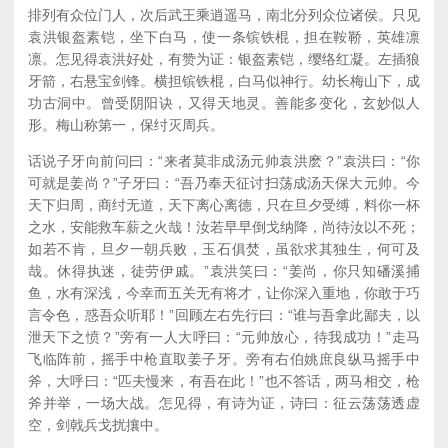
排列有众位门人，次后武王乘逍遥马，南北分列众位诸侯。只见
袁洪银盔素铠，坐下白马，使一条镔铁棍，担在鞍鞒，英雄凛
凛。怎见得袁洪好处，有赞为证：银盔素铠，缨络红凝。左插狼
牙箭，右悬宝剑锋。横担镔铁棍，白马似神行。幼长梅山下，成
功古洞中。曾受阴阳诀，又得天地灵。善能多变化，玄妙似人
形。梅山称第一，保纣灭周兵。
话说子牙向前问曰：“来者莫非成汤元帅袁洪麽？”袁洪曰：“你
可就是姜尚？”子牙曰：“吾乃奉天征讨扫荡成汤天保大元帅。今
天下归周，商纣无道，天下离心离德，只在旦夕受缚，料你一杯
之水，安能救车薪之火哉！汝若早早倒戈纳降，尚待汝以不死；
如若不肯，旦夕一朝兵败，玉石俱焚，虽欲求其独生，何可及
哉。休得执迷，徒劳伊戚。”袁洪笑曰：“姜尚，你只知磻溪捕
鱼，水有深浅，今幸而五关无有将才，让你深入重地，你敢于巧
言令色，惑吾众听耶！”回顾左右先行曰：“谁与吾拿此鄙夫，以
泄天下之愤？”旁有一人大呼曰：“元帅放心，待我成功！”走马
飞临阵前，摇手中枪直取姜子牙。旁有右伯姚庶良纵马摇手中
斧，大呼曰：“匹夫慢来，有吾在此！”也不答话，两马相交，枪
斧并举，一场大战。怎见得，有诗为证，诗曰：征云荡荡透虚
空，剑戟兵戈扰攘中。