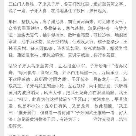
三位门人得胜，齐来见子牙，备言打死张奎，追赶至黄河之事，
说了一遍。子牙大喜，在渑地县住了数日，择日起兵。
那日，整顿人马，离了渑池县，前往黄河而来。时近隆冬天气，
众将官重重铁铠，叠叠征衣，寒气甚胜。怎见得好冷，有赞为
证：重衾无暖气，袖手似揣冰。败叶垂霜蕊，苍松冻铃。地裂因
寒甚，池平为水凝。鱼舟空钓线，仙观没人行。樵子愁柴少，王
孙喜炭增。征人须似铁，诗客笔如零。皮袄犹嫌薄，貂裘尚恨
轻。蒲团僵老衲，纸帐旅魂惊。莫讶寒威重，兵行令若霆。
话说子牙人马来至黄河，左右报至中军。子牙吩咐：“借办民
舟。”每只俱有工食银五钱，并不白用民船一只，万民乐业，无
不欢呼感德，真所谓“时雨之师”。子牙传令，另备龙舟一只，装
载武王。子牙与武王驾坐中舱，左右鼓棹，向中流进发。只听得
黄河内波浪滔天，风声大作，把武王龙舟泊在浪里颠簸。武王
曰：“相父，此舟为何这样掀簸？”子牙曰：“黄河水急，平昔浪
发，也是不小的；况今日有风，又是龙舟，故此颠簸。”武王
曰：“推开舱门，俟孤看一看何如？”子牙同武王推舱一看，好大
浪！怎见得黄河叠浪千层，有诗为证： 洋洋光侵月，浩浩
影浮天。