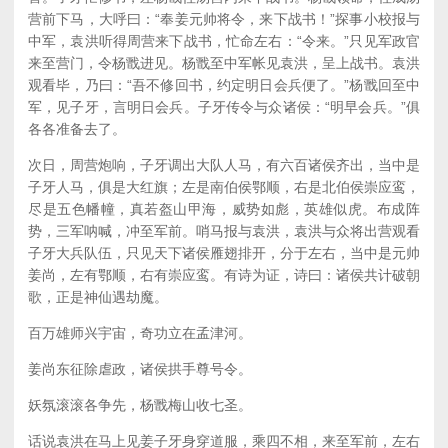
营前下马，大呼曰：“奉姜元帅将令，来下战书！”探事小校报与
中军，袁洪听得周营来下战书，忙命左右：“令来。”只见军政官
来至营门，令杨戬进见。杨戬至中军帐见袁洪，呈上战书。袁洪
观看毕，乃曰：“吾不修回书，约定明日会兵便了。”杨戬回至中
军，见子牙，言明日会兵。子牙传令与众诸侯：“明早会兵。”俱
各各准备去了。
次日，周营炮响，子牙调出大队人马，有六百诸侯齐出，当中是
子牙人马，俱是大红旗；左是南伯侯鄂顺，右是北伯侯崇应鸾，
尽是五色幡幢，真若盔山甲海，威势如彪，英雄似虎。布成阵
势，三军呐喊，冲至军前。哨马报与袁洪，袁洪与众将出营观看
子牙大兵队伍，只见天下诸侯雁翅排开，分于左右，当中是元帅
姜尚，左有鄂顺，右有崇应鸾。有诗为证，诗曰：诸侯共计破朝
歌，正是神仙遇劫魔。
百万雄师兴宇宙，奇功立在孟津河。
姜尚东征除虐政，诸侯拱手尊号令。
妖氛滚滚各争先，杨戬梅山收七圣。
话说袁洪在马上见姜子牙身穿道服，乘四不相，来至军前，左右