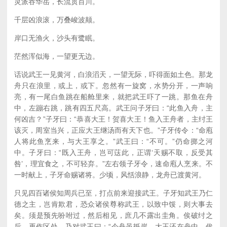
灵派吞华岳，长流贯百川。
千层凶浪滚，万叠峻波颠。
岸口无渔火，沙头有鹭眠。
茫然浑似海，一望更无边。
话说武王一见黄河，白浪滔天，一望无际，吓得面如土色。那龙
舟只在浪里，或上，或下。忽然有一旋窝，水势分开，一声响
亮，有一尾白鱼跳在船舱里来，就把武王吓了一跳。那鱼在舟
中，左蹦右跳，跳有四五尺高。武王问子牙曰：“此鱼入舟，主
何凶吉？”子牙曰：“恭喜大王！贺喜大王！鱼入王舟者，主纣王
该灭，周室当兴，正应大王继汤而有天下也。”子牙传令：“命庖
人将此鱼烹来，与大王享之。”武王曰：“不可。”仍命掷之河
中。子牙曰：“既入王舟，岂可荙此，正谓‘天赐不取，反受其
咎’，理宜食之，不可轻弃。”左右领子牙令，速命庖人烹来。不
一时献上，子牙命赐诸将。少顷，风恬浪静，龙舟已渡黄河。
只见四百诸侯知周兵已至，打点前来迎接武王。子牙知武王乃仁
德之主，岂肯欺君，恐众诸侯尊称武王，以致中馁，则大事去
矣。须是预先吩咐过，然后相见，庶几不露出圭角。俟破纣之
后，再作区处。乃对武王曰：“今舟虽抵岸，大王还在舟中，俟