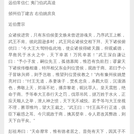
远伯常信仁 夷门伯武高逵
邠州伯丁建吉 右伯姚庶良
近伯曹宗
众诸侯进营，只有东伯侯姜文焕未曾进游魂关，乃序武王上帐，
武王不肯。彼此固逊多时，武王同众诸侯交相下拜。天下诸侯俯
伏曰：“今大王大驾特临此地，使众诸侯得睹天颜，仰观威德，
早救民于水火之中，天下幸甚！万民幸甚！”武王深自谦让
曰：“予小子发，嗣位先王，孤德寡闻，惟恐有负前烈；谬蒙天
下诸侯传檄相邀，特拜相父东会列位贤侯，观政于商。若曰予小
子冒昧兴师，则予岂敢，惟望列位贤侯教之！”内有豫州侯姚楚
亮对曰：“纣王无道，杀妻诛子，焚炙忠良，杀戮大臣，沉湎酒
色，弗敬上天，郊庙不祀，播弃黎老，昵比罪人。皇天震怒，绝
命于商。予等奉大王恭行天之罚，伐罪吊民，拯万姓于水火，正
应天顺人之举，泄人神之愤，天下无不咸悦。若予等与大王坐视
不理，厥罪惟均，望大王裁之。”武王曰：“纣王虽不行正道，俱
臣下蔽惑之耳。今只观政于商，擒其嬖幸，令人君改其弊政，则
天下自平矣。”
彭祖寿曰：“天命靡常，惟有德者居之。昔尧有天下，因其子不