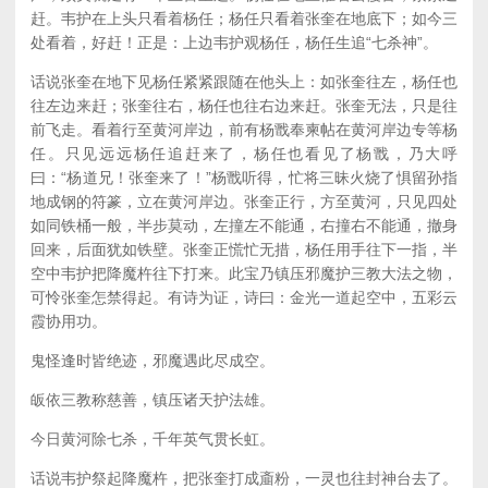
赶。韦护在上头只看着杨任；杨任只看着张奎在地底下；如今三
处看着，好赶！正是：上边韦护观杨任，杨任生追“七杀神”。
话说张奎在地下见杨任紧紧跟随在他头上：如张奎往左，杨任也
往左边来赶；张奎往右，杨任也往右边来赶。张奎无法，只是往
前飞走。看着行至黄河岸边，前有杨戬奉柬帖在黄河岸边专等杨
任。只见远远杨任追赶来了，杨任也看见了杨戬，乃大呼
曰：“杨道兄！张奎来了！”杨戬听得，忙将三昧火烧了惧留孙指
地成钢的符篆，立在黄河岸边。张奎正行，方至黄河，只见四处
如同铁桶一般，半步莫动，左撞左不能通，右撞右不能通，撤身
回来，后面犹如铁壁。张奎正慌忙无措，杨任用手往下一指，半
空中韦护把降魔杵往下打来。此宝乃镇压邪魔护三教大法之物，
可怜张奎怎禁得起。有诗为证，诗曰：金光一道起空中，五彩云
霞协用功。
鬼怪逢时皆绝迹，邪魔遇此尽成空。
皈依三教称慈善，镇压诸天护法雄。
今日黄河除七杀，千年英气贯长虹。
话说韦护祭起降魔杵，把张奎打成齑粉，一灵也往封神台去了。