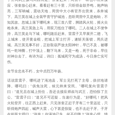
应，张奎放心赶来。看看赶有三十里，只听得金鼓齐鸣，炮声响
亮，三军呐喊，震动天地，周营中大小将官齐出营来，杀奔城
下。高兰英在城上全装甲胄守护城池，忽听周营中又是炮响，不
知其故。忽城上落下哪吒来，现三首八臂，脚踏风火轮，摇火尖
枪杀来。高兰英急上马，用双刀抵住了哪吒。二人在城上不便争
持，高兰英走马下城，哪吒随后赶来。雷震子又早展开二翅，飞
上城来，使开黄金棍，把城上军士打开，遂斩关落锁，周兵进
城。高兰英见事不好，正欲取葫芦放太阳神针，早已不及，被哪
吒一乾坤圈，打中顶上，翻下马来，又是一枪，死于非命，早往
封神台去了。有诗为证，诗曰：孤城死守为成汤，今日身亡实可
伤。
全节全忠名不朽，女中贞烈万年扬。
话说雷震子、哪吒进了渑池县，军士见打死了主母，俱伏地请
降。哪吒曰：“俱免汝死，候元帅来安民。”哪吒复向雷震子
曰：“道兄且在城上拒住，吾还去接应师叔与武王，恐怕惊了主
公。”雷震子曰：“道兄不可迟疑，当速行为是。”好哪吒！把风
火轮登开，往正西上赶来。只见张奎正赶子牙有二十里远近，只
听得炮声四起，喊声大震，心下甚是惊疑，也不去赶子牙。子牙
在前面大呼曰：“张奎！你渑池已失，何不归降？”张奎心慌，情