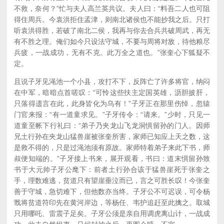
不救，奈何？”忙与夫人高兰英共议。夫人曰：“料吾二人也可阻
得住周兵。今袁洪拒住孟津，则南北诸侯也不能抄我之后。只打
听袁洪得胜，若破了南北二侯，我再与你去合兵共破周武，再无
有不胜之理。俺们如今只设法守城，不要与周将对敌，待他粮尽
兵疲，一战成功，无有不克。此万全之道也。”张奎心下狐疑不
定。
且说子牙见渑池一个小县，攻打不下，反阵亡了许多将官，纳闷
在中军，暗暗点首嗟叹：“可怜这些扶主定国英雄，沥胆披肝，
只落得遗言在此，此身皆化为乌有！”子牙正在那里伤悼，忽辕
门官来报：“有一道童求见。”子牙传令：“请来。”少时，只见一
道童至帐下行礼曰：“弟子乃夹龙山飞龙洞惧留孙的门人。因师
兄土行孙在夹龙山猛兽崖被张奎所害，家师已知应上天之数，这
是救不得的，只是过渑池须有原故。家师特着弟子来此下书，师
叔便知端的。”子牙接上书来，展开观看，书曰：道末惧留孙致
书于大元帅子牙公麾下：前者土行孙合该于猛兽崖死于张奎之
手，理数难逃，贫道只有望崖垂泣而已，言之可胜长叹！今张奎
善于守城，急切难下，但他数亦当终。子牙公不可迟误，可令杨
戬将贫道符印先在黄河岸边，等杨任、韦护追赶至此擒之。取城
只用哪吒、雷震子足矣。子牙公须是亲自用调虎离山计，一战成