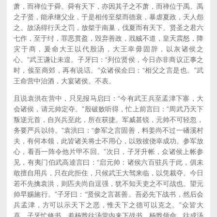
萧，而禅位于舜。舜有天下，亦因其子之不萧，而禅位于禹。禹
之子贤，能承继父业，于是相传至桀而德衰，暴虐夏政，天人怨
之。故汤得行天之罚，放桀于南巢，伐夏而有天下。贤圣之君六
七作，至于纣，罪恶贯盈，毁弃善政，戕贼不道，皇天震怒，降
灾于商，爰命大王以代殷汤，大王幸毋固辞，以灰诸侯之
心。”武王谦让未遑。子牙曰：“列位贤侯，今日亦非商议正事之
时，俟至商郊，再有说话。”众诸侯佥曰：“相父之言是也。”武
王命营中治酒，大宴诸侯。不表。
且说袁洪在营中，只见报马启曰：“今有武王兵至孟津下寨，大
会诸侯，请元帅定夺。”殷破败听得，忙上前言曰：“周武乃天下
叛逆元首，自兴兵至此，所在获捷。军威甚锐，元帅不可轻忽，
务要严兵以待。”袁洪曰：“参军之言固善，料姜尚不过一磻溪村
夫，有何本领，此皆诸关将士不用心，以致彼侥幸成功。参军放
心，看吾一阵令他片甲不回。”次日，子牙升帐，众诸侯上帐参
见，有夷门伯武高逵言曰：“启元帅：诸侯六百驻兵于此，俱未
敢擅自用兵，只在此拒住，只候武王大驾来临，以凭裁夺。今日
若不先擒袁洪，则匹夫尚自逞强，犹不知天吏之不可战也。望元
帅早赐施行。”子牙曰：“贤侯之言甚善。吾必先下战书，然后会
兵孟津，方可以示天下之恶，惟天下之德可以克之。”众皆大
喜。子牙忙修书，差杨戬往汤营内来下战书。杨戬领命，往成汤