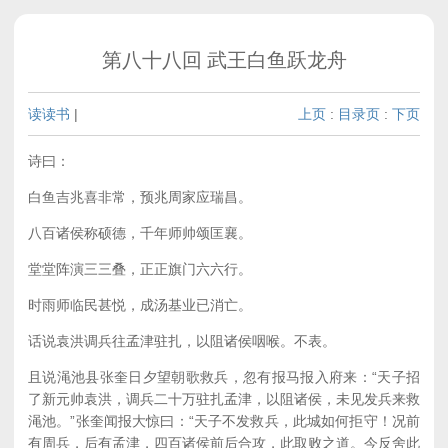
第八十八回 武王白鱼跃龙舟
读读书
|
上页
:
目录页
:
下页
诗曰：
白鱼吉兆喜非常，预兆周家应瑞昌。
八百诸侯称硕德，千年师帅颂匡襄。
堂堂阵演三三叠，正正旗门六六行。
时雨师临民甚悦，成汤基业已消亡。
话说袁洪调兵往孟津驻扎，以阻诸侯咽喉。不表。
且说渑池县张奎日夕望朝歌救兵，忽有报马报入府来：“天子招
了新元帅袁洪，调兵二十万驻扎孟津，以阻诸侯，未见发兵来救
渑池。”张奎闻报大惊曰：“天子不发救兵，此城如何拒守！况前
有周兵，后有孟津，四百诸侯前后合攻，此取败之道。今反舍此