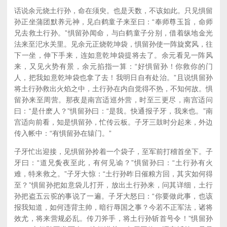
话说余元烧土行孙，命在须臾。也是天数，不该如此。只见惧留
孙正坐蒲团默养元神，见白鹤童子来至曰：“奉师尊玉旨，命师
兄去救土行孙。”惧留孙闻命，与白鹤童子分别，借着纵地金光
法来至汜水关里。见余元正烧乾坤袋，惧留孙使一阵旋窝风，往
下一坐，伸下手来，连如意乾坤袋提将去了。余元看见一阵风
来，又见火势有景，余元掐指一算：“好惧留孙！你救你的门
人，把我如意乾坤袋也拿了去！我明日自有处治。”且说惧留孙
将土行孙救出火焰之中，土行孙在内自觉得不热，不知何故。惧
留孙来至周营。那夜是南宫适巡外营，时至三更尽，南宫适问
曰：“是什麽人？”惧留孙曰：“是我。快通报子牙，我来也。”南
宫适向前看，知是惧留孙，忙传云板。子牙三鼓时分起来，外边
传入帐中：“有惧留孙在辕门。”
子牙忙出迎接，见惧留孙拎着一个袋子，至军前打稽首坐下。子
牙曰：“道兄夤夜至此，有何见谕？”惧留孙曰：“土行孙有火
难，特来救之。”子牙大惊：“土行孙昨日催粮方回，其灾如何得
至？”惧留孙把如意袋儿打开，放出土行孙来，问其详细，土行
孙把盗五云驼的事说了一遍。子牙大怒曰：“你要做此事，也该
报我知道，如何违背主帅，暗行辱国之事？今若不正军法，诸将
效尤，将来营规必乱。传刀斧手，将土行孙斩首号令！”惧留孙