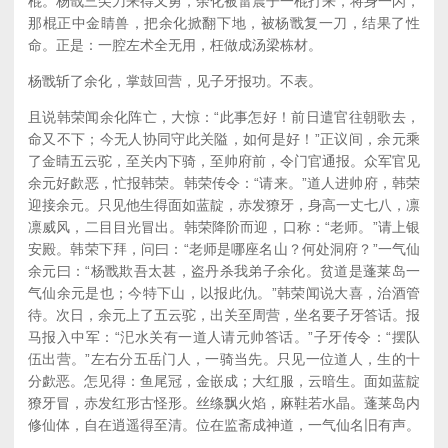
棍。杨戬三尖刀来得又勇，余化被雷震子一棍打来，将身一闪，
那棍正中金睛兽，把余化掀翻下地，被杨戬复一刀，结果了性
命。正是：一腔左术全无用，枉做成汤梁栋材。
杨戬斩了余化，掌鼓回营，见子牙报功。不表。
且说韩荣闻余化阵亡，大惊：“此事怎好！前日遣官往朝歌去，
命又不下；今无人协同守此关隘，如何是好！”正议间，余元乘
了金睛五云驼，至关内下骑，至帅府前，令门官通报。众军官见
余元好歔恶，忙报韩荣。韩荣传令：“请来。”道人进帅府，韩荣
迎接余元。只见他生得面如蓝靛，赤发獠牙，身高一丈七八，凛
凛威风，二目目光冒出。韩荣降阶而迎，口称：“老师。”请上银
安殿。韩荣下拜，问曰：“老师是哪座名山？何处洞府？”一气仙
余元曰：“杨戬欺吾太甚，盗丹杀我弟子余化。贫道是蓬莱岛一
气仙余元是也；今特下山，以报此仇。”韩荣闻说大喜，治酒管
待。次日，余元上了五云驼，出关至周营，坐名要子牙答话。报
马报入中军：“汜水关有一道人请元帅答话。”子牙传令：“摆队
伍出营。”左右分五岳门人，一骑当先。只见一位道人，生的十
分歔恶。怎见得：鱼尾冠，金嵌成；大红服，云暗生。面如蓝靛
獠牙冒，赤发红形古怪形。丝绦飘火焰，麻鞋若水晶。蓬莱岛内
修仙体，自在逍遥得至清。位在监斋成神道，一气仙名旧有声。