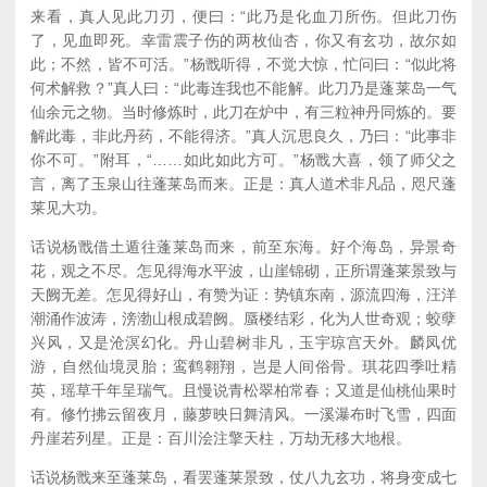
来看，真人见此刀刃，便曰：“此乃是化血刀所伤。但此刀伤
了，见血即死。幸雷震子伤的两枚仙杏，你又有玄功，故尔如
此；不然，皆不可活。”杨戬听得，不觉大惊，忙问曰：“似此将
何术解救？”真人曰：“此毒连我也不能解。此刀乃是蓬莱岛一气
仙余元之物。当时修炼时，此刀在炉中，有三粒神丹同炼的。要
解此毒，非此丹药，不能得济。”真人沉思良久，乃曰：“此事非
你不可。”附耳，“……如此如此方可。”杨戬大喜，领了师父之
言，离了玉泉山往蓬莱岛而来。正是：真人道术非凡品，咫尺蓬
莱见大功。
话说杨戬借土遁往蓬莱岛而来，前至东海。好个海岛，异景奇
花，观之不尽。怎见得海水平波，山崖锦砌，正所谓蓬莱景致与
天阙无差。怎见得好山，有赞为证：势镇东南，源流四海，汪洋
潮涌作波涛，滂渤山根成碧阙。蜃楼结彩，化为人世奇观；蛟孽
兴风，又是沧溟幻化。丹山碧树非凡，玉宇琼宫天外。麟凤优
游，自然仙境灵胎；鸾鹤翱翔，岂是人间俗骨。琪花四季吐精
英，瑶草千年呈瑞气。且慢说青松翠柏常春；又道是仙桃仙果时
有。修竹拂云留夜月，藤萝映日舞清风。一溪瀑布时飞雪，四面
丹崖若列星。正是：百川浍注擎天柱，万劫无移大地根。
话说杨戬来至蓬莱岛，看罢蓬莱景致，仗八九玄功，将身变成七