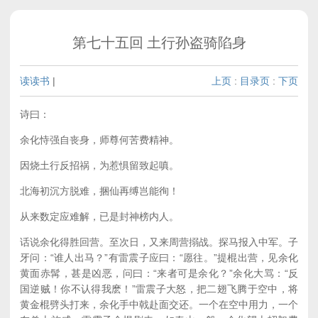
第七十五回 土行孙盗骑陷身
读读书
|
上页
:
目录页
:
下页
诗曰：
余化恃强自丧身，师尊何苦费精神。
因烧土行反招祸，为惹惧留致起嗔。
北海初沉方脱难，捆仙再缚岂能徇！
从来数定应难解，已是封神榜内人。
话说余化得胜回营。至次日，又来周营搦战。探马报入中军。子
牙问：“谁人出马？”有雷震子应曰：“愿往。”提棍出营，见余化
黄面赤髯，甚是凶恶，问曰：“来者可是余化？”余化大骂：“反
国逆贼！你不认得我麽！”雷震子大怒，把二翅飞腾于空中，将
黄金棍劈头打来，余化手中戟赴面交还。一个在空中用力，一个