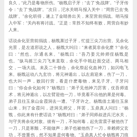
良久，“此乃是毒物所伤。”杨戬启子牙：“去了‘免战牌’。”子牙传
令：“去了‘免战牌’。”次日，汜水关哨马报入关中：“周营已去‘免
战牌’。”余化听得，遂上了金睛兽出关，来至营前搦战。哨马报
入中军：“关内有将讨战。”正是：常胜不知终有败，周营自有妙
人来。
话说余化至营前搦战，杨戬禀过子牙，忙提三尖刀出营。见余化
光景，是左道邪说之人，杨戬大叫曰：“来者莫非余化麽？”余化
曰：“然也。尔通名来。”杨戬曰：“吾乃姜元帅师侄杨戬是
也。”纵马摇三尖刀飞来直取，余化手中戟赴面交还。两马相
交，一场大战。未及二十馀合，余化祭起化血神刀，如闪电飞
来。杨戬运动八九玄功，将元神遁出，以左肩迎来，伤了一刀，
也大叫一声，败回行营，看是什麽毒物，来见子牙。子牙问
曰：“你会余化如何？”杨戬曰：“弟子见他神刀厉害，仗吾师道
术，将元神遁出，以左臂迎他一刀，毕竟看不出他的果是何毒。
弟子且往玉泉山金霞洞去一遭。”子牙许之。杨戬借土遁往玉泉
山来，到了金霞问，进洞见师父，拜罢，玉鼎真人问曰：“杨
戬，你此来有什麽话说？”杨戬对曰：“弟子同师叔进兵汜水关，
与守关将余化对敌。彼有一刀，不知何毒，起先雷震子被他伤了
一刀，只是寒颤，不能做声；弟子也被他伤了一刀，幸赖师父玄
功，不曾重伤，然不知果是何毒物。”玉鼎真人忙令杨戬将刀痕