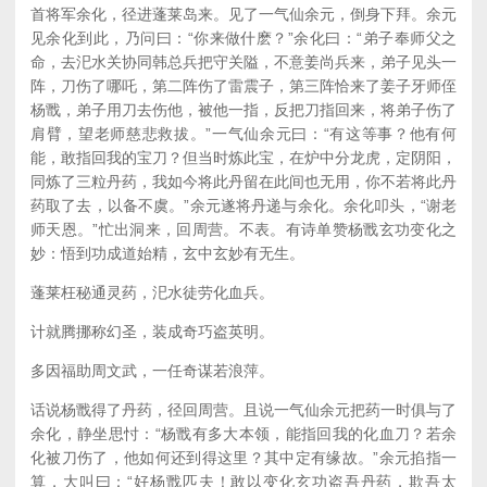
首将军余化，径进蓬莱岛来。见了一气仙余元，倒身下拜。余元
见余化到此，乃问曰：“你来做什麽？”余化曰：“弟子奉师父之
命，去汜水关协同韩总兵把守关隘，不意姜尚兵来，弟子见头一
阵，刀伤了哪吒，第二阵伤了雷震子，第三阵恰来了姜子牙师侄
杨戬，弟子用刀去伤他，被他一指，反把刀指回来，将弟子伤了
肩臂，望老师慈悲救拔。”一气仙余元曰：“有这等事？他有何
能，敢指回我的宝刀？但当时炼此宝，在炉中分龙虎，定阴阳，
同炼了三粒丹药，我如今将此丹留在此间也无用，你不若将此丹
药取了去，以备不虞。”余元遂将丹递与余化。余化叩头，“谢老
师天恩。”忙出洞来，回周营。不表。有诗单赞杨戬玄功变化之
妙：悟到功成道始精，玄中玄妙有无生。
蓬莱枉秘通灵药，汜水徒劳化血兵。
计就腾挪称幻圣，装成奇巧盗英明。
多因福助周文武，一任奇谋若浪萍。
话说杨戬得了丹药，径回周营。且说一气仙余元把药一时俱与了
余化，静坐思忖：“杨戬有多大本领，能指回我的化血刀？若余
化被刀伤了，他如何还到得这里？其中定有缘故。”余元掐指一
算，大叫曰：“好杨戬匹夫！敢以变化玄功盗吾丹药，欺吾太