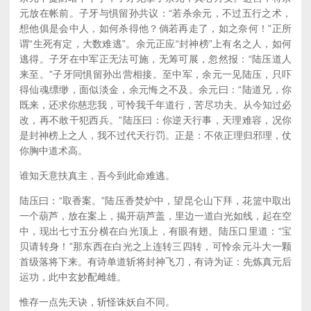
元放在帐前。子牙与惧留孙共议：“若杀余元，不过五行之术，
想他俱是会中人，如何杀得他？倘若再走了，如之奈何！”正所
谓“生死有定，大数难逃”。余元正应“封神榜”上有名之人，如何
逃得。子牙在中军正无法可施，无筹可展，忽然报：“陆压道人
来至。”子牙同惧留孙出营相接。至中军，余元一见陆压，只吓
得仙魂缥缈，面似淡金，余元悔之不及。余元曰：“陆道兄，你
既来，还求你慈悲我，可怜我千年道行，苦尽功夫。从今知过必
改，再不敢干犯西兵。”陆压曰：你逆天行事，天理难容，况你
是封神榜上之人，我不过代天行罚。正是：不依正理归邪理，仗
你胸中道术高。
谁知天意扶真主，吾今到此命难逃。
陆压曰：“取香案。”陆压香焚炉中，望昆仑山下拜，花篮中取出
一个葫芦，放在案上，揭开葫芦盖，里边一道白光如线，起在空
中，现出七寸五分横在白光顶上，有眼有翅。陆压口里道：“宝
贝请转身！”那东西在白光之上连转三四转，可怜余元斗大一颗
首级落将下来。有诗单道斩将封神飞刀，有诗为证：先炼真元后
运功，此中玄妙配雌雄。
惟存一点先天诀，斩怪诛妖自不同。