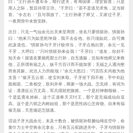
曰：“土行孙不遵军令，暗行进关，有辱国体，理宜斩首；只是
用人之际，暂且待罪立功。”子牙曰：“若不是道兄求免，定当斩
首。”令左右：“且与我放了。”土行孙谢了师父，又谢过子牙。
一夜周营中未曾安静。
次日，只见一气仙余元出关来至周营，坐名只要惧留孙。惧留孙
曰：“他来只为如意乾坤袋，我不去会他。你只须如此，自可擒
此泼道也。”惧留孙与子牙计较停当，子牙点炮出营。余元一见
子牙，大呼曰：“只叫惧留孙来会我！”子牙曰：“道友，你好不
知天命！据道友要烧死那土行孙，自无逃躲，岂知有他师父来救
他，正所谓有福之人，纵千方百计而不能加害；无福之人遇沟壑
而丧其躯。此岂人力所能哉！”余元大怒曰：“巧言匹夫尚敢为他
支吾！”催开五云驼，使宝剑来取。子牙坐下四不相，手中剑赴
面相迎。二兽相交，双剑并举，两家一场大战。怎见得，有词为
证：凛凛征云万丈高，军兵擂鼓把旗摇。一个是封神都领袖，一
个是监斋名姓标。这个正道奉天灭纣王，那个是无福成仙自逞
高。这个是六韬之内称始祖，那个是恶性凶心怎肯饶。自来有福
催无福，天意循还怎脱逃。
话说子牙大战余元，未及十数合，被惧留孙祭捆仙绳在空中，命
黄巾力士半空将余元拿去，只有五云驼跳进关中。子牙与惧留孙