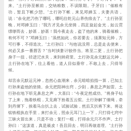
来。”土行孙至帐前，交纳粮数，不误限期。子牙曰：“催粮有
功，暂且下帐少憩。”土行孙下帐，来见邓婵玉，夫妻共语，
说：“余化把刀伤了哪吒，哪吒往乾元山养伤痕去了。”土行孙至
晚，对邓婵玉曰：“我方才见余元坐骑，四足旋起金光，如云霓
缥缈而去，妙甚，妙甚！我今夜走去，盗了他的来，骑着催粮，
有何不可？”邓婵玉曰：“虽然如此，你若要去，须禀知元帅，方
可行事，不得造次。”土行孙曰：“与他说没用，总是走去便来，
何必又多一番唇舌？”当时掞妻计较停当。将至二更，土行孙把
身子一扭，径进汜水关，来到帅府里。土行孙见余元默运元神，
土行孙在地下，往上看他，道人目似垂帘，不敢上去，只得等
候。
却言余元默运元神，忽然心血潮来，余元暗暗掐指一算，已知土
行孙来盗他的坐骑。余元把阳神出窍，少刻，鼻息之声如雷。土
行孙在地下听见鼻息之声，大喜曰：“今夜定然成功。”将身子钻
了上来，拖着铁棍，又见廊下拴着五云驼。土行孙解了缰绳，牵
到丹墀下，挨着马台扒上去，试验试验，然后又扒将下来。将这
镔铁棍执在手里，来打余元，照余元耳门上一下，只打得七窍中
三昧火冒出来，只是不动；复打一棍，打得余元只不作声。土行
孙曰：“这泼道，真是顽皮！吾且回去，明日再做道理。”土行孙