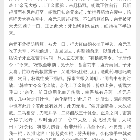
甚！”余元大怒，上了金眼驼，来赶杨戬。杨戬正往前行，只听
得后面有风声赶至，杨戬已知余元来赶，忙把丹药放在囊中，暗
祭哮天犬存在空中。余元只顾赶杨戬，不知暗算难防，余元被哮
天犬夹颈子一口。正是此犬：牙如钢剑伤皮肉，红袍拉下半边
来。
余元不曾提防暗算，被犬一口，把大红白鹤衣扯了半边。余元又
吃了大亏，不能前进，“吾且回去，再整顿前来，以复此仇。”
话说子牙正在营中纳闷，只见左右来报：“有杨戬等令。”子牙传
令：“令来。”杨戬至帐前，见子牙，备言前事，盗丹而回。子牙
大喜，忙取丹药救雷震子；又遣木吒往乾元山，送此药与哪吒调
理。次日，杨戬往关下搦战。探事官报入帅府：“周营中有将讨
战。”韩荣忙令余化出战。余化上了金睛兽，拎戟出关。杨戬大
呼曰：“余化，前日你用化血刀伤我，幸吾炼有丹药，若无丹
药，几中汝之奸计也。”余化暗思：“此丹乃一炉所出，焉能周营
中也有此丹？若此处有这丹，此刀无用。”催开金睛兽，大战杨
戬。二马相交，刀戟并举，二将酣战三十馀合。正杀之间，雷震
子得了此丹，即时全好了，心中大怒，竟飞出周营，大喝
曰：“好余化！将恶刀伤吾，若非丹药，几至不保。不要走，吃
我一棍，以泄此恨！”拎起黄金棍，劈头刷来。余化将手中戟架