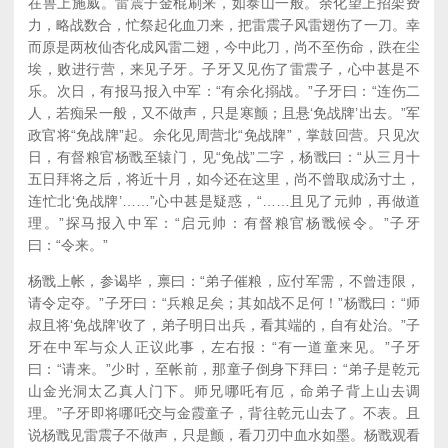
在兽上施威。雷震子金棍刷来，如泰山一般。余化望上招架费
力，略战数合，忙祭起化血刀来，把雷震子风雷翅伤了一刀。幸
而原是两枚仙杏化成风雷二翅，今中此刀，尚不至伤命，跌在尘
埃，败进行营，来见子牙。子牙又见伤了雷震子，心中甚是不
乐。次日，有报马报入中军：“有余化搦战。”子牙曰：“连伤二
人，若痴呆一般，又不做声，只是寒颤；且悬‘免战牌’出去。”军
政官将“免战牌”起。余化见周营北“免战牌”，掌鼓回营。只见次
日，有督粮官杨戬至辕门，见“免战”二字，杨戬曰：“从三月十
五日拜将之后，将近十月，如今还在这里，尚不曾取成汤寸土，
连忙北‘免战牌’……”心中甚是疑惑，“……且见了元帅，再做道
理。”探马报入中军：“启元帅：有督粮官杨戬候令。”子牙
曰：“令来。”
杨戬上帐，参谒毕，禀曰：“弟子催粮，应付军需，不曾违限，
请令定夺。”子牙曰：“兵粮足矣；其如战不足何！”杨戬曰：“师
叔且将‘免战牌’收了，弟子明日出兵，看其端的，自有处治。”子
牙在中军与众人正议此事，左右报：“有一道童来见。”子牙
曰：“请来。”少时，至帐前，那童子倒身下拜曰：“弟子是乾元
山金光洞太乙真人门下。师兄哪吒有厄，命弟子背上山去调
理。”子牙即将哪吒交与金霞童子，背往乾元山去了。不表。且
说杨戬见雷震子不做声，只是颤，看刀刃中血水如墨。杨戬观看