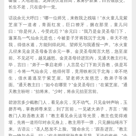
啸傲，天地逍遥。龙降虎伏道自高，紫雾护新巢，白云做故交。
长生不老，只在壶中一觉。
话说余元大呼曰：“哪一位师兄，来救我之残喘！”水火童儿见紫
芝崖下一道者，青面红发，巨口獠牙，捆在那里，童儿问
曰：“你是何人，今受此厄？”余元曰：“我乃是金灵圣母门下，
蓬莱岛一气仙余元是也；今被姜子牙将我沉于北海，幸天不绝
我，得借水遁，方能到得此间。望师兄与我通报一声。”水火童
儿径来见金灵圣母备言余元一事。金灵圣母闻言大怒，急至崖
前。不见还可，越见越怒。金灵圣母径进宫内，见通天教主行礼
毕，言曰：“弟子一事启老师：人言昆仑门下欺灭吾教，俱是耳
听；今将一气仙余元，他得何罪，竟用铁柜沉于北海；幸不绝
生，借水遁逃至于紫芝崖。望老师大发慈悲，救弟子等体
面。”通天教主曰：“如今在哪里？”金灵圣母曰：“在紫芝崖。”通
天教主吩咐：“抬将来。”少时，将余元抬至宫前。
碧游宫多少截教门人，看见余元，无不动气。只见金钟声响，玉
磬齐鸣，掌教师尊来至，到了宫前，一见诸大弟子，齐言：“阐
教门人欺吾教太甚！”教主看见余元这等光景，教主也觉得难
堪，先将一道符印对余元身上，教主用手一弹，只见捆仙绳吊下
来。古语云：“圣人怒发不上脸。”随命余元：“跟吾进宫。”教主
取一物与余元，曰：“你去把惧留孙拿来见我，不许你伤他。”余