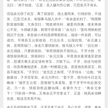
元曰：“弟子知道。”正是：圣人赐与空心锁，只恐皇天不肯从。
话说余元得了此宝，离了碧游宫，借土遁而来。行得好快，不须
臾，已至汜水关。有报事马报入关中：“有余道长到了。”韩荣降
阶迎接到殿，欠身言曰：“闻老师失利，被姜尚所擒，使末将身
心不安。今得睹天颜，韩荣不胜幸甚！”余元曰：“姜尚用铁柜把
我沉于北海，幸吾借小术到吾师尊那所在，借得一件东西，可以
成功。可将吾五云驼收拾，打点出关，以报此恨。”余元遂上
骑，至周营辕门，坐名只要惧留孙。报马报入中军：“启元帅：
余元搦战，只要惧留孙。”幸而惧留孙不曾回山。子牙大惊，忙
请惧留孙商议。惧留孙曰：“余元沉海，毕竟借水遁潜逃至碧游
宫，想通天教主必定借有奇宝，方敢下山。子牙，你还与他答
话，待吾再擒他进来，且救一时燃眉之急。若是他先祭其宝，则
吾不能支耳。”子牙曰：“道兄言之有理。”子牙传令：“点炮。”帅
旗展动，子牙至军前。余元大呼曰：“姜子牙，我与你今日定见
雌雄！”催开五云驼，恶狠狠飞来直取。姜子牙手中剑赴面交
还。只一合，惧留孙祭起捆仙绳，命黄巾力士：“将余元拿
下！”只听得一声响，又将余元平空拿去了。正是：秋风未动蝉
先觉，暗送无常死不知。
余元不提防暗中下手，子牙见拿了余元，其心方安。进营，将余