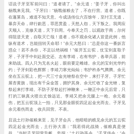
话说子牙至军前问曰：“道者请了。”余元道：“姜子牙，你叫出
杨戬来见我。”子牙曰：“杨戬催粮去了，不在行营。道者，你既
在蓬莱岛，难道不知天意。今成汤传位六百馀年，至纣王无道，
暴弃天命，肆行歔恶，罪恶贯盈，天怒人怨，天下叛之。我周应
天顺人，克修天道，天下归周。今奉天之罚，以观政于商，尔何
得阻逆天吏，自取灭亡哉！道者，你不观余化诸人皆是此例，他
纵有道术，岂能扭转天命耶！”余元大怒曰：“总是你这一番妖言
惑众！若不杀你，不足以绝祸根！”催开五云驼，仗宝剑直取子
牙，子牙手中剑赴面交还。左有李靖，右有韦护，各举兵器，前
来助战。四人只为无名火起，眼前要定雌雄。余元的宝剑光华灼
灼；子牙剑彩色辉辉；李靖刀寒光灿灿；韦护杵杀气腾腾。余元
坐在五云驼上，把一尺三寸金光锉祭在空中，来打子牙。子牙忙
展杏黄旗，现出有千朵金莲，拥护其身。余元忙收了金光锉，复
祭起来打李靖。不防子牙祭起打神鞭来，一鞭正中余元后背，只
打的三昧真火喷出丈馀远近。李靖又把余元腿上一枪。余元着
伤，把五云驼顶上一拍，只见那金眼驼四足起金光而去。子牙见
余元着伤而走，收兵回营。不表。
且说土行孙催粮来至，见子牙会兵，他暗暗的瞧见余元的五云驼
四足起金光而去，土行孙大喜：“我若得此战骑，催粮真是便
益。”当时子牙回营升帐，忽报：“土行孙等令。”子牙传令：“令