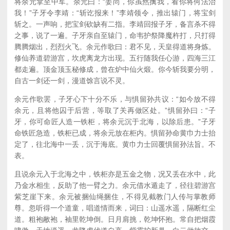
将余元拿至中军。余元曰：“姜尚，你虽然擒我，看你将何法治
我！”子牙令李靖：“斩讫报来！”李靖领令，推出辕门，将宝剑
斩之。一声响，把宝剑砍缺有二指。李靖回报子牙，备言杀不得
之事，说了一遍。子牙亲自至辕门，命韦护祭降魔杵打，只打得
腾腾烟出，烈烈火飞。余元作歌曰：君不见，天皇得道将身炼。
修仙养道碧游宫，坎虎离龙方出现。五行随我任心游，四海三江
都走遍。顶金顶玉秘修成，曾在炉中仙火煅。你今斩我要分明，
自古一剑还一剑，漫道馀言说不灵。
余元作歌罢，子牙心下十分不乐，与惧留孙共议：“如今放不得
余元，且将他囚于后营，等取了关再做区处。”惧留孙曰：“子
牙，你可命匠人造一铁柜，将余元沉于北海，以除后患。”子牙
命铁匠急造，铁柜已成，将余元放在柜内。惧留孙命黄巾力士抬
定了，往北海中一丢，沉于海底。黄巾力士回覆惧留孙法旨。不
表。
且说余元入于北海之中，铁柜亦是五金之物，况又丢在水中，此
乃金水相生，反助了他一臂之力。余元借水遁走了，径往碧游宫
紫芝崖下来。余元被捆仙绳捆住，不得见截教门人传与掌教师
尊。忽听得一个道童，唱道情而来，词曰：山遥水遥，隔断红尘
道。粗袍敝袍，袖里乾坤倒。日月肩挑，乾坤怀抱。常自把烟霞