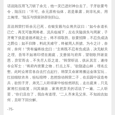
话说陆压用飞刀斩了余元，他一灵已进封神台去了。子牙欲要号
令，陆压曰：“不可。余元原有仙体，若是暴露，则非礼矣。用
土掩埋。”陆压与惧留孙辞别归山。
且说韩荣打听余元已死，在银安殿与众将共议曰：“如今余道长
已亡，再无可敌周将者。况兵临城下，左右关隘俱失与周家，子
牙麾下俱是道德术能之士，终不得取胜。欲要招降，不忍负成汤
之爵位；如不归降，料此关难守，终被周人所掳。为今之计，奈
何，奈何！”旁有偏将徐忠曰：“主将既不忍有负成汤，决无献关
之理。吾等不如将印绶在殿庭，文册留与府库，望朝歌拜谢皇
恩，弃官而去，不失尽人臣之道。”韩荣听说，俱从其言，遂传
令众军士：“将府内资重之物，打点上车。”欲隐迹山林，埋名丘
壑。此时众将官各自去打点起行。韩荣又命家将搬运金珠宝玩，
扛抬细软衣帛，纷纭喧哗，忽然惊动韩荣二子，在后园中设造奇
兵，欲拒子牙。弟兄二人听得家中纷纷然哄乱，走出庭来，只见
家将扛抬箱笼，问其缘故，家将把弃关的话说了一遍。二人听
罢，“你们且住了，我自有道理。”二人齐来见父亲。不知凶吉如
何，且听下回分解。
-75-