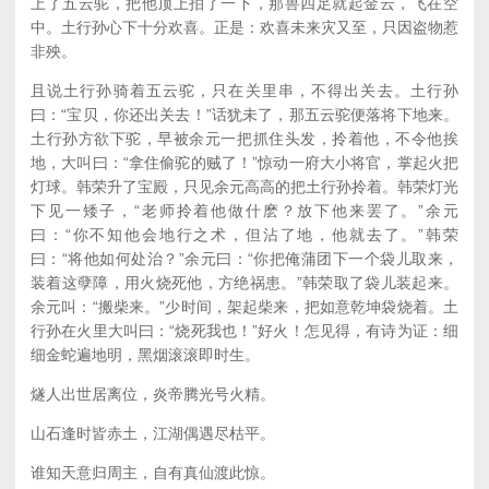
上了五云驼，把他顶上拍了一下，那兽四足就起金云，飞在空
中。土行孙心下十分欢喜。正是：欢喜未来灾又至，只因盗物惹
非殃。
且说土行孙骑着五云驼，只在关里串，不得出关去。土行孙
曰：“宝贝，你还出关去！”话犹未了，那五云驼便落将下地来。
土行孙方欲下驼，早被余元一把抓住头发，拎着他，不令他挨
地，大叫曰：“拿住偷驼的贼了！”惊动一府大小将官，掌起火把
灯球。韩荣升了宝殿，只见余元高高的把土行孙拎着。韩荣灯光
下见一矮子，“老师拎着他做什麽？放下他来罢了。”余元
曰：“你不知他会地行之术，但沾了地，他就去了。”韩荣
曰：“将他如何处治？”余元曰：“你把俺蒲团下一个袋儿取来，
装着这孽障，用火烧死他，方绝祸患。”韩荣取了袋儿装起来。
余元叫：“搬柴来。”少时间，架起柴来，把如意乾坤袋烧着。土
行孙在火里大叫曰：“烧死我也！”好火！怎见得，有诗为证：细
细金蛇遍地明，黑烟滚滚即时生。
燧人出世居离位，炎帝腾光号火精。
山石逢时皆赤土，江湖偶遇尽枯平。
谁知天意归周主，自有真仙渡此惊。