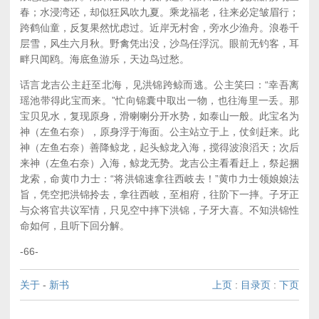
春；水浸湾还，却似狂风吹九夏。乘龙福老，往来必定皱眉行；
跨鹤仙童，反复果然忧虑过。近岸无村舍，旁水少渔舟。浪卷千
层雪，风生六月秋。野禽凭出没，沙鸟任浮沉。眼前无钓客，耳
畔只闻鸥。海底鱼游乐，天边鸟过愁。
话言龙吉公主赶至北海，见洪锦跨鲸而逃。公主笑曰：“幸吾离
瑶池带得此宝而来。”忙向锦囊中取出一物，也往海里一丢。那
宝贝见水，复现原身，滑喇喇分开水势，如泰山一般。此宝名为
神（左鱼右奈），原身浮于海面。公主站立于上，仗剑赶来。此
神（左鱼右奈）善降鲸龙，起头鲸龙入海，搅得波浪滔天；次后
来神（左鱼右奈）入海，鲸龙无势。龙吉公主看看赶上，祭起捆
龙索，命黄巾力士：“将洪锦速拿往西岐去！”黄巾力士领娘娘法
旨，凭空把洪锦拎去，拿往西岐，至相府，往阶下一摔。子牙正
与众将官共议军情，只见空中摔下洪锦，子牙大喜。不知洪锦性
命如何，且听下回分解。
-66-
关于
-
新书
上页
:
目录页
:
下页