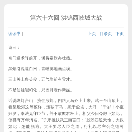
第六十六回 洪锦西岐城大战
读读书
|
上页
:
目录页
:
下页
诗曰：
奇门遁术阵前开，斩将搴旗亦壮哉。
黑焰引魂遮白日，青幡掷地画尘埃。
三山关上多英俊，五气崖前有异才。
不是仙娃能幻化，只因月老作新媒。
话说燃灯合山，挤住殷郊，四路人马齐上山来。武王至山顶上，
看见殷郊这等模样，滚鞍下马，跪于尘埃，大呼：“千岁！小臣
姬发，奉法克守臣节，并不敢欺君枉上。相父今日令殿下如此，
使孤有万年污名。”子牙挽扶武王而言曰：“殷郊违逆天命，大数
如此，怎能脱逃。大王要尽人臣之道，行礼以尽主公之德可