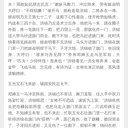
夫！焉敢如此肆志乱言！”遂纵马舞刀，冲过阵来。旁有姬叔明
大呼曰：“不得猖獗！”催开马，摇枪直取洪锦，二将杀在一堆。
姬叔明乃文王第七十二子，这殿下心性最急，使开枪势如狼虎，
约战有三四十合。洪锦乃左道术士出身，他把马一夹，跳在圈子
外面，将一皂旗往下一戳，把刀望上一晃，那旗化作一门，洪锦
连人带马径进旗门而去。殿下不知，也把马赶进旗门来。此时洪
锦看得见姬叔明，姬叔明看不见洪锦，马头方进旗门，洪锦在旗
门里一刀把姬叔明挥于马下。子牙大惊。洪锦收了旗门，依旧现
身，大呼曰：“谁来与吾见阵？”旁有邓婵玉走马至军前，大
呼：“匹夫！少待恃强！吾来也！”洪锦看见一员女将奔来，金盔
金甲，飞临马前。怎见得，有诗为证：女将生来正幼龄，英风凛
凛貌娉婷。
五光宝石飞来妙，辅国安民定太平。
邓婵玉一马冲至阵前。洪锦已不答话，舞刀直取，佳人手中双刀
急架忙迎。洪锦暗思：“女将不可恋战，速斩为上策。”洪锦依然
去把皂幡如前用度，也把马走入旗门里面去了，只说邓婵玉赶
他。不知婵玉有智，也不来赶，忙取五光石往旗门里一石打来，
听得洪锦在旗门内“哎哟”一声，面已着伤，收了旗幡，败回营去
了。子牙回兵进府，又见伤了一位殿下，郁郁不爽，纳闷在府。