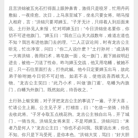
且言洪锦被五光石打得面上眼肿鼻青，激得只是咬牙，忙用丹药
敷贴，一夜痊愈。次日，上马亲至城下，坐名只要女将。哨马报
入相府，言：“洪锦只要邓婵玉。”子牙无计，只得着人到后面来
说。土行孙见人来报，忙对邓婵玉曰：“今日洪锦坐名要你，你
切不可进他旗门。”婵玉曰：“我在三山关大战数年，难道左道也
不知？我岂有进他旗门去的理。”二人正议论间，时有龙吉公主
听见，忙出净室，问曰：“你二人说什麽？”土行孙对：“成汤有
一大将洪锦，善用幻术，将皂旗一面，化一旗门，殿下姬叔明赶
进去，被他一刀送了性命。昨与婵玉交战，他又用皂幡，被她不
赶，只一石往里面打去，打伤此贼。他今日定要婵玉出马，故此
弟子吩咐她今日切不可赶他。如若不去，使他说吾西岐无人
物。”龙吉公主笑曰：“此乃小术，叫做‘旗门遁’。皂幡为内旗
门，白幡为外旗门。既然如此，待吾收之。”
土行孙上银安殿，对子牙把龙吉公主的事说了一遍。子牙大喜，
忙请公主上殿。公主见子牙，打稽首，曰：“乞借一坐骑，待吾
去收此将。”子牙令取五点桃花驹。龙吉公主独自出马，开了城
门，一骑当先。洪锦见女将来至，不是邓婵玉。洪锦问曰：“来
者乃是何人？”龙吉公主曰：“你也不必问我。我要说出来，你也
不知。你只是下马受死，是你本色。”洪锦大笑，骂曰：“好大胆