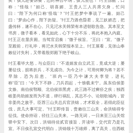
矣！孩儿还要诉奏，恐封神台不纳，孩儿去也！”纣王惊醒，口
称：“怪哉！”妲己、胡喜媚、王贵人三人共席欠身，忙问
曰：“陛下为何口称‘怪哉’？”纣王把梦中事说了一遍。妲己
曰：“梦由心作，陛下勿疑。”纣王乃酒色昏君，见三妖娇态，把
盏传杯，遂不在心。只见汜水关韩荣有本进朝歌告急。其本至文
书房，微子看本，看见如此，心下十分不乐，将此本抱入内庭。
纣王正在显庆殿。当驾官启奏：“微子候旨。”王曰：“宣。”微子
至殿前，行礼毕，将汜水关韩荣报本呈上。纣王展看，见张山奉
敕征讨失利，又带着殷郊殿下绝于岐山。
纣王看毕大怒，与众臣曰：“不道姬发自立武王，竟成大逆；屡
屡征伐，损将折兵，不见成功。为今之计，可用何卿为将？若不
早除，恐为后患。”班内一臣乃中谏大夫李登，进礼
称“臣”曰：“今天下不静，刀兵四起，十馀载未宁。虽东伯侯姜
文焕、南伯侯鄂顺、北伯侯崇黑虎，此三路不过癣疥之疾；独西
岐姜尚助姬发而为不道，肆行祸乱，其志不小。论朝歌城内，皆
非姜尚之敌手。臣荐三山关总兵官洪锦，才术双全，若得此臣征
伐，庶几大事可定。”纣王即传旨，赍敕往三山关，命洪锦得专
征伐。使命持诏，径往三山关来。一路无词，一日来至三山关馆
驿中安下。次日，洪锦待佐贰官接旨，开读毕，交代官乃是孔
宣。不日俟孔宣交代明白，洪锦领十万雄师，离了高关，往西岐