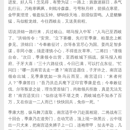
进发。好人马！怎见得，有赞为证：一路上：旌旗迷丽日，杀气
乱行云。刀枪寒飒飒，剑戟冷森森。弓弯秋月样，箭插点寒星。
金甲黄澄澄，银盔似玉钟。锣响惊天地，鼓擂似雷鸣。人是貔貅
猛，马似蛟龙雄。今往西岐去，又送美前程。
话说洪锦一路行来，兵过岐山。哨马报入中军：“人马已至西岐
了。”洪锦传令：“安营。”立下寨栅。先行官季康、柏显忠上帐
参见。洪锦曰：“今奉敕征讨，尔等各宜尽心为国。姜尚足智多
谋，非同小敌，须是谨慎小心，不得造次草率。”二将曰：“谨领
台命。”次日，季康领令出营，至西岐城下搦战。探马报入相
府。子牙大喜：“三十六路征伐，今日已满，可以打点东征。”忙
问曰：“哪一员将官去走一遭？”南宫适愿住，子牙许之。南宫适
领命出城，见季康犹如一块乌云而至。南宫适曰：“来者何
人？”季康答曰：“吾乃洪总兵麾下正印官季康是也；今奉敕征
伐。尔等叛逆之徒，理当受首辕门，尚敢领兵拒敌，真是无法无
君！”南宫适笑曰：“似你这等不堪之类，西岐城也不知杀了百
万，又在你这一二人而已！快快回兵，免你一死。”
季康大怒，纵马舞刀直取，南宫适手中刀赴面相迎。二将战有三
十回合，季康乃左道旁门，念动咒语，顶上现一块黑云，云中现
出一只犬来，把南宫适夹膊子上一口，连袍带甲，扯去半边，几