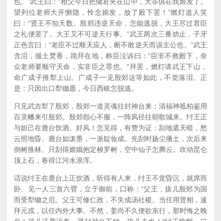
也。”武王曰：“相父今日把储君夹在山中，大罪俱在我姬发了。
望列位老师大开恻隐，怜念姬发，放了殿下罢！”燃灯道人笑
曰：“贤王不知天数。殷郊违逆天命，怎能逃脱，大王尽过君臣
之礼便罢了。大王又不可逆天行事。”武王两次三番劝止，子牙
正色言曰：“老臣不过顺天应人，断不敢逆天而误主公也。”武王
含泪，撮土焚香，跪拜在地，称臣泣诉曰：“臣非不救殿下，奈
众老师要顺守天命，实非臣之罪也。”拜罢，燃灯请武王下山，
命广成子推犁上山。广成子一见殷郊这等如此，不觉落泪。正
是：只因出口犁锄愿，今日西岐怎脱逃。
只见武吉犁了殷郊，殷郊一道灵魂往封神台来；清福神祗柏鉴用
百灵幡来引殷郊。殷郊怨心不服，一阵风径往朝歌城来。纣王正
与妲己在鹿台饮酒。好风！怎见得，有赞为证：刮地遮天暗，愁
云照地昏。鹿台如泼墨，一派靛妆成。先刮时扬尘播土，次后来
倒树推林。只刮得嫦娥抱定梭罗树，空中仙子怎腾云。吹动昆仑
顶上石，卷得江河水浪浑。
话说纣王在鹿台上正饮酒，听得有人来，纣王不觉昏沉，就席而
卧。见一人三首六臂，立于御前，口称：“父王，孩儿殷郊为国
而受犁锄之厄。父王可修仁政，不失成汤社稷。当任用贤相，速
拜元戎，以任内外大事。不然，姜尚不久便欲东行，那时悔之晚