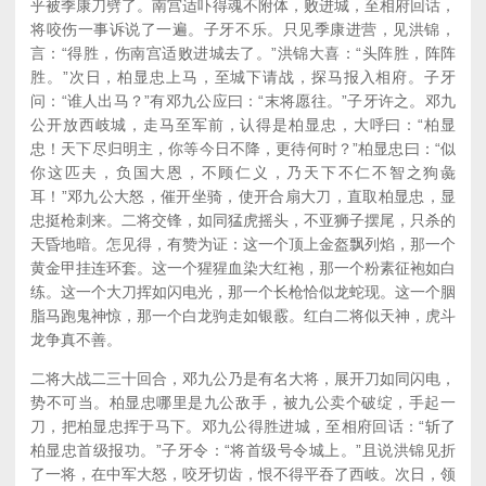
乎被季康刀劈了。南宫适吓得魂不附体，败进城，至相府回话，
将咬伤一事诉说了一遍。子牙不乐。只见季康进营，见洪锦，
言：“得胜，伤南宫适败进城去了。”洪锦大喜：“头阵胜，阵阵
胜。”次日，柏显忠上马，至城下请战，探马报入相府。子牙
问：“谁人出马？”有邓九公应曰：“末将愿往。”子牙许之。邓九
公开放西岐城，走马至军前，认得是柏显忠，大呼曰：“柏显
忠！天下尽归明主，你等今日不降，更待何时？”柏显忠曰：“似
你这匹夫，负国大恩，不顾仁义，乃天下不仁不智之狗彘
耳！”邓九公大怒，催开坐骑，使开合扇大刀，直取柏显忠，显
忠挺枪刺来。二将交锋，如同猛虎摇头，不亚狮子摆尾，只杀的
天昏地暗。怎见得，有赞为证：这一个顶上金盔飘列焰，那一个
黄金甲挂连环套。这一个猩猩血染大红袍，那一个粉素征袍如白
练。这一个大刀挥如闪电光，那一个长枪恰似龙蛇现。这一个胭
脂马跑鬼神惊，那一个白龙驹走如银霰。红白二将似天神，虎斗
龙争真不善。
二将大战二三十回合，邓九公乃是有名大将，展开刀如同闪电，
势不可当。柏显忠哪里是九公敌手，被九公卖个破绽，手起一
刀，把柏显忠挥于马下。邓九公得胜进城，至相府回话：“斩了
柏显忠首级报功。”子牙令：“将首级号令城上。”且说洪锦见折
了一将，在中军大怒，咬牙切齿，恨不得平吞了西岐。次日，领