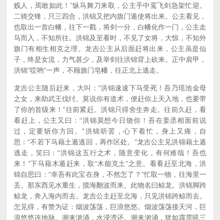
贱人，焉敢如此！”纵马舞刀来取，公主手中鸾飞剑急架忙迎。
二骑交锋，只三四合，洪锦又把内旗门遁使将出来。公主看见，
也取出一首白幡，往下一戳，将剑一分，白幡化作一门，公主走
马而入，不知所往。洪锦及至看时，不见了女将，大惊，不知外
旗门有相生相克之理。龙吉公主从后面赶将出来，公主虽是仙
子，终是女流，力气甚少，及举剑往洪锦背上砍来。正中肩甲，
洪锦“哎哟”一声，不顾旗门皂幡，往正北上逃走。
龙吉公主随后赶来，大叫：“洪锦速速下马受死！吾乃瑶池金母
之女，来助武王伐纣。莫说你有道术，便赶你上天入地，也要带
了你的首级来！”往前紧赶。洪锦只得舍生奔走。往前久赶，看
看赶上，公主又曰：“洪锦莫想今日饶你！吾在姜丞相面前说
过，定要斩你方回。”洪锦听罢，心下着忙，身上又痛，自
思：“不若下马藉土遁逃回，再作区处。”龙吉公主见洪锦藉土遁
逃走，笑曰：“洪锦这五行之术，随意变化，有何难哉！吾也
来！”下马藉木遁赶来，取“木能克土”之意。看看赶至北海，洪
锦自思曰：“幸吾有此宝在身，不然怎了？”忙取一物，往海里一
丢。那东西见水重生，搅海翻波而来。此物名曰鲸龙。洪锦脚跨
鲸龙，奔入海内而去。龙吉公主赶至北海，只见洪锦跨鲸而去。
怎见得，有赞为证：烟波荡荡，巨浪悠悠。烟波荡荡接天河，巨
浪悠悠连地脉。潮来汹涌，水浸湾还。潮来汹涌，犹如霹雳吼三