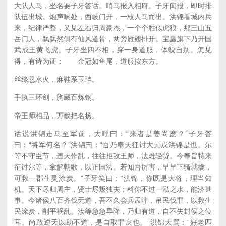
大队人马，坐名要子牙答话。哨马报入相府。子牙闻报，即时排
队伍出城。炮声响处，西岐门开，一枝人马而出。洪锦看城内兵
来，纪律严整，又见左右归周豪杰，一个个胜似虎狼，那三山五
岳门人，飘飘然俱有仙风道骨，两旁雁翅排开。宝纛旗下乃开国
武成王黄飞虎。子牙坐四不相，穿一身道服，体貌自别。怎见
得，有诗为证： 金冠如鱼尾，道服按东方。
丝绦悬水火，麻鞋系玉珰。
手执三环剑，胸藏百炼钢。
帝王师相品，万载把名扬。
话说洪锦走马至军前，大呼曰：“来者是姜尚麽？”子牙答
曰：“将军何名？”洪锦曰：“吾乃奉天征讨大元戎洪锦是也。尔
等不守臣节，违天作乱，往往拒敌王师，法难轻贷。今奉旨特来
征讨尔等，拿解朝歌，以正国法。若知吾厉害，早早下骑就擒，
可救一郡生灵涂炭。”子牙笑曰：“洪锦，你既是大将，理当知
机。天下尽归周主，贤士尽叛独夫；料你不过一泓之水，能济甚
事。今诸侯八百齐伐无道，吾不久会兵孟津，吊民伐罪，以救生
民涂炭，削平祸乱。汝等急急早降，乃归有道，自不失封侯之位
耳。尚敢逆天以助不道，是自取罪戾也。”洪锦大骂：“好老匹