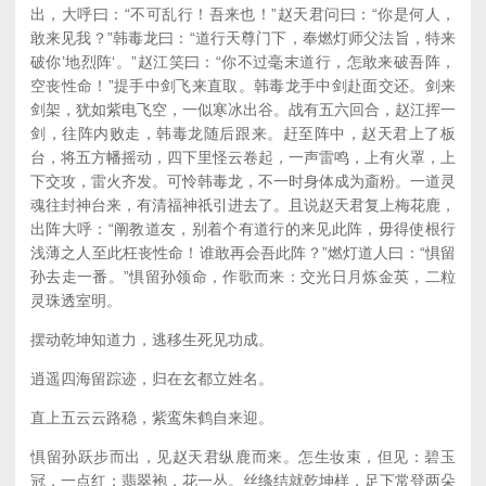
出，大呼曰：“不可乱行！吾来也！”赵天君问曰：“你是何人，
敢来见我？”韩毒龙曰：“道行天尊门下，奉燃灯师父法旨，特来
破你’地烈阵‘。”赵江笑曰：“你不过毫末道行，怎敢来破吾阵，
空丧性命！”提手中剑飞来直取。韩毒龙手中剑赴面交还。剑来
剑架，犹如紫电飞空，一似寒冰出谷。战有五六回合，赵江挥一
剑，往阵内败走，韩毒龙随后跟来。赶至阵中，赵天君上了板
台，将五方幡摇动，四下里怪云卷起，一声雷鸣，上有火罩，上
下交攻，雷火齐发。可怜韩毒龙，不一时身体成为齑粉。一道灵
魂往封神台来，有清福神祇引进去了。且说赵天君复上梅花鹿，
出阵大呼：“阐教道友，别着个有道行的来见此阵，毋得使根行
浅薄之人至此枉丧性命！谁敢再会吾此阵？”燃灯道人曰：“惧留
孙去走一番。”惧留孙领命，作歌而来：交光日月炼金英，二粒
灵珠透室明。
摆动乾坤知道力，逃移生死见功成。
逍遥四海留踪迹，归在玄都立姓名。
直上五云云路稳，紫鸾朱鹤自来迎。
惧留孙跃步而出，见赵天君纵鹿而来。怎生妆束，但见：碧玉
冠，一点红；翡翠袍，花一丛。丝绦结就乾坤样，足下常登两朵