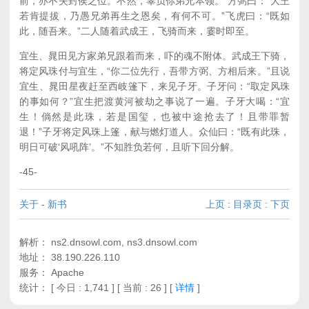
前，亦不失封侯之位。不然，辜负你弟兄本领。”方弼曰：“大王
若肯提拔，乃愚兄弟再生之恩矣，有何不可。”飞虎曰：“既如
此，随吾来。”二人随着武成王，飞骑而来，霎时即至。
宜生、晁田见方家弟兄跟着而来，吓的魂不附体。武成王下骑，
将定风珠付与宜生，“你二位先行，吾带方弼、方相后来。”且说
宜生、晁田星夜赶至西岐篷下，来见子牙。子牙问：“取定风珠
的事如何？”宜生把渡黄河被劫之事说了一遍。子牙大喝：“宜
生！倘然是此珠，若是国玺，也被中途抢去了！且带罪暂
退！”子牙将定风珠上篷，献与燃灯道人。众仙曰：“既有此珠，
明日可破‘风吼阵’。”不知胜负若何，且听下回分解。
-45-
关于
-
新书
上页
:
目录页
:
下页
解析： ns2.dnsowl.com, ns3.dnsowl.com
地址： 38.190.226.110
服务： Apache
统计：
[ 今日 : 1,741 ] [ 当前 : 26 ]
[
详情
]