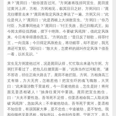
来？”晁田曰：“烦你渡吾过河。”方弼遂将筏排同宜生、晁田渡
过黄河上岸。方相、方弼相见，叙其旧日之好。方弼问曰：“晁
兄往哪里去来？”晁田将取定风珠之事说了一遍。方弼又问：“此
位是何人？”晁田曰：“此是西岐上大掞散宜生。”方弼曰：“你乃
纣臣，为甚事同他走？”晁田曰：“纣王失政，吾已归顺武王。如
今闻太师征伐西岐，摆下十绝阵。今要破‘风吼阵’，借此定风珠
来。今日有幸得遇你昆玉。”方弼自思：“昔日反了朝歌，得罪纣
王，一向流落；今日得定风珠抢去，将功赎罪，却不是好，我兄
弟还可复职。”因问曰：“散大夫，怎麽样的就叫作定风珠？借吾
一看，以长见识。”
宜生见方弼渡他过河，况是晁田认得，忙忙取出来递与方弼。方
弼打开看过了，把包儿往腰里面一塞，“此珠当作过河船资。”遂
不答语，径往正南大路去了。晁田不敢拦阻。方弼、方相身高三
丈有馀，力大无穷，怎敢惹他！把宜生吓的魂飞魄散，大哭
曰：“此来跋涉数千里途程，今一旦被他抢去，怎生是好！将何
面见姜丞相诸人！”抽身往黄河中要跳。晁田把宜生抱住，
曰：“大夫不要性急。吾等死不足惜，但姜丞相命我二人取此珠
破‘风吼阵’，急如风火；不幸被他劫去。吾等死于黄河，姜丞相
不知信音，有误国家大事，是不忠也；中途被劫，是不智也。我
和你慨然见姜丞相，报知所以，令他别作良图。宁死刀下，庶几