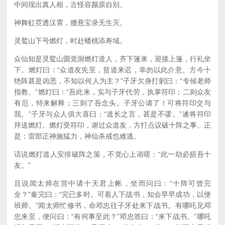
中间现出真人相，古怪容颜原自别。
神舞虹霓透汉霄，腰悬宝录无生灭。
灵鹫山下号燃灯，时赴蟠桃添寿域。
众仙知是灵鹫山圆觉洞燃灯道人，齐下篷来，迎接上篷，行礼坐
下。燃灯曰：“众道友先至，贫道来迟，幸勿以此介意。方今十
绝阵甚是凶恶，不知以何人为主？”子牙欠身打躬曰：“专候老师
指教。”燃灯曰：“吾此来，实与子牙代劳，执掌符印；二则众友
有厄，特来解释；三则了吾念头。子牙公请了！可将符印交与
我。”子牙与众人俱大喜曰：“道长之言，甚是不谬。”遂将符印
拜送燃灯。燃灯受符印，谢过众道友，方打点议破十阵之事。正
是：雷部正神施猛力，神仙杀戒也难逃。
话说燃灯道人安排破阵之策，不觉心上谘嗟：“此一劫必损吾十
友。”
且说闻太师在营中请十天君上帐，坐而问曰：“十阵可曾完
全？”秦完曰：“完已多时。可着人下战书，知会早早成功，以便
班师。”闻太师忙修书，命邓忠往子牙处来下战书。有哪吒见邓
忠来至，便问曰：“有何事至此？”邓忠答曰：“来下战书。”哪吒