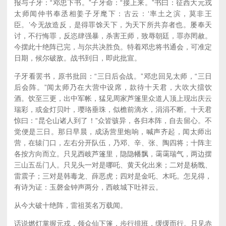
报与子牙：“邓忠下书。”子牙命：“接上来。”书曰：征西大元戎
太师闻仲书奉丞相姜子牙麾下：古云：‘率土之滨，莫非王
臣。’今无故造反，是得罪馀天下，为天下所共弃者也。屡奉天
讨，不行悔罪，反恣肆强暴，杀害王师，致辱朝廷，罪亦罔赦。
今摆此十绝阵已完，与尔共决胜负。特着邓忠将书通会，可准定
日期，候尔破敌。战书到日，即此批宣。
子牙看罢书，原书批回：“三日后会战。”邓忠回见太师，“三日
后会阵。”闻太师乃在大营中设席，款待十天君，大吹大擂饮
酒。饮至三更，出中军帐，猛见周家芦篷里众道人顶上现出庆云
瑞彩，或金灯贝叶，璎珞垂珠，似檐前滴水，涓涓不断。十天君
惊曰：“昆仑山诸人到了！”众皆骇异，各归本阵，自去留心。不
觉便是三日。那日早晨，成汤营里炮响，喊声齐起，闻太师出
营，在辕门口，左右分开队伍，乃邓、辛、张、陶四将；十阵主
各按方向而立。只见西岐芦篷里，隐隐幡飘，霭霭瑞气，两边摆
三山五岳门人。只见头一对是哪吒、黄天化出来；二对是杨戬、
雷震子；三对是韩毒龙、薛恶虎；四对是金吒、木吒。怎见得，
有诗为证：玉磬金钟声两分，西岐城下吐祥云。
从今大破十绝阵，雷祖英名万载闻。
话说燃灯掌握元戎，领众仙下篷，步行排班，缓缓而行。只见赤