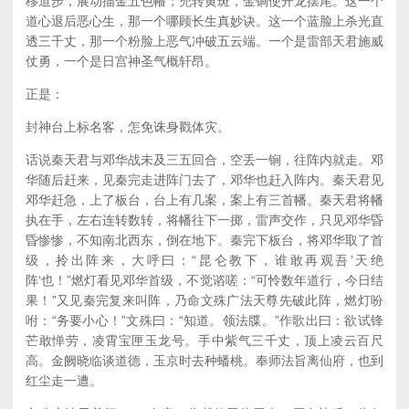
移道步，展动描金五色幡；兜转黄斑，金锏使开龙摆尾。这一个
道心退后恶心生，那一个哪顾长生真妙诀。这一个蓝脸上杀光直
透三千丈，那一个粉脸上恶气冲破五云端。一个是雷部天君施威
仗勇，一个是日宫神圣气概轩昂。
正是：
封神台上标名客，怎免诛身戳体灾。
话说秦天君与邓华战未及三五回合，空丢一锏，往阵内就走。邓
华随后赶来，见秦完走进阵门去了，邓华也赶入阵内。秦天君见
邓华赶急，上了板台，台上有几案，案上有三首幡。秦天君将幡
执在手，左右连转数转，将幡往下一掷，雷声交作，只见邓华昏
昏惨惨，不知南北西东，倒在地下。秦完下板台，将邓华取了首
级，拎出阵来，大呼曰：“昆仑教下，谁敢再观吾’天绝
阵‘也！”燃灯看见邓华首级，不觉谘嗟：“可怜数年道行，今日结
果！”又见秦完复来叫阵，乃命文殊广法天尊先破此阵，燃灯吩
咐：“务要小心！”文殊曰：“知道。领法牒。”作歌出曰：欲试锋
芒敢惮劳，凌霄宝匣玉龙号。手中紫气三千丈，顶上凌云百尺
高。金阙晓临谈道德，玉京时去种蟠桃。奉师法旨离仙府，也到
红尘走一遭。