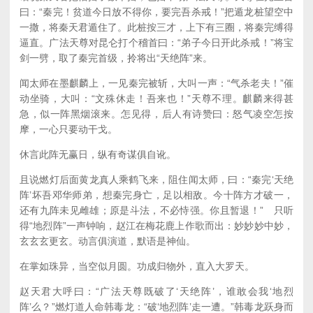
曰：“秦完！贫道今日放不得你，要完吾杀戒！”把遁龙桩望空中
一撒，将秦天君遁住了。此桩按三才，上下有三圈，将秦完缚得
逼直。广法天尊对昆仑打个稽首曰：“弟子今日开此杀戒！”将宝
剑一劈，取了秦完首级，拎将出“天绝阵”来。
闻太师在墨麒麟上，一见秦完被斩，大叫一声：“气杀老夫！”催
动坐骑，大叫：“文殊休走！吾来也！”天尊不理。麒麟来得甚
急，似一阵黑烟滚来。怎见得，后人有诗赞曰：怒气凌空怎按
摩，一心只要动干戈。
休言此阵无赢日，纵有奇谋俱自讹。
且说燃灯后面黄龙真人乘鹤飞来，阻住闻太师，曰：“秦完‘天绝
阵’坏吾邓华师弟，想秦完身亡，足以相敌。今十阵方才破一，
还有九阵未见雌雄；原是斗法，不必恃强。你且暂退！” 只听
得“地烈阵”一声钟响，赵江在梅花鹿上作歌而出：妙妙妙中妙，
玄玄玄更玄。动言俱演道，默语是神仙。
在掌如珠异，当空似月圆。功成归物外，直入大罗天。
赵天君大呼曰：“广法天尊既破了‘天绝阵’，谁敢会我‘地烈
阵’么？”燃灯道人命韩毒龙：“破‘地烈阵’走一遭。”韩毒龙跃身而