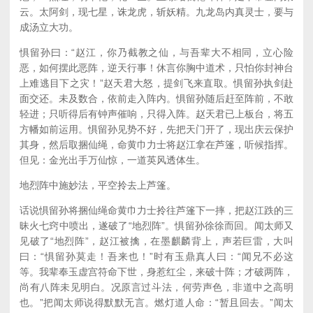
云。太阿剑，现七星，诛龙虎，斩妖精。九龙岛内真灵士，要与
成汤立大功。
惧留孙曰：“赵江，你乃截教之仙，与吾辈大不相同，立心险
恶，如何摆此恶阵，逆天行事！休言你胸中道术，只怕你封神台
上难逃目下之灾！”赵天君大怒，提剑飞来直取。惧留孙执剑赴
面交还。未及数合，依前走入阵内。惧留孙随后赶至阵前，不敢
轻进；只听得后有钟声催响，只得入阵。赵天君已上板台，将五
方幡如前运用。惧留孙见势不好，先把天门开了，现出庆云保护
其身，然后取捆仙绳，命黄巾力士将赵江拿在芦篷，听候指挥。
但见：金光出手万仙惊，一道英风透体生。
地烈阵中施妙法，平空拎去上芦篷。
话说惧留孙将捆仙绳命黄巾力士拎往芦篷下一摔，把赵江跌的三
昧火七窍中喷出，遂破了“地烈阵”。惧留孙徐徐而回。闻太师又
见破了“地烈阵”，赵江被擒，在墨麒麟背上，声若巨雷，大叫
曰：“惧留孙莫走！吾来也！”时有玉鼎真人曰：“闻兄不必这
等。我辈奉玉虚宫符命下世，身惹红尘，来破十阵；才破两阵，
尚有八阵未见明白。况原言过斗法，何劳声色，非道中之高明
也。”把闻太师说得默默无言。燃灯道人命：“暂且回去。”闻太