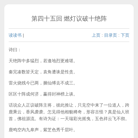
第四十五回 燃灯议破十绝阵
读读书
|
上页
:
目录页
:
下页
诗曰：
天绝阵中多猛烈，若逢地烈更难堪。
秦完凑数皆天定，袁角遭诛是性贪。
雷火烧残今已两，捆仙缚去不成三。
区区十阵成何济，赢得封神榜上谈。
话说众人正议破阵主将，彼此推让，只见空中来了一位道人，跨
鹿乘云，香风袭袭。怎见得他相貌稀奇，形容古怪？真是仙人班
首，佛祖源流。有诗为证：一天瑞彩光摇曳，五色祥云飞不彻。
鹿鸣空内九皋声，紫芝色秀千层叶。