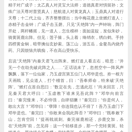
精子对广成子；太乙真人对灵宝大法师；道德真君对惧留孙；文
殊广法天尊对普贤真人；慈航道人对黄龙真人；玉鼎真人对道行
天尊；十二代上仙，齐齐整整摆出；当中梅花鹿上坐燃灯道人；
赤精子击金钟；广成子击玉磬。只见“天绝阵”内一声钟响，阵门
开处，两杆幡摇，见一道人，怎生模样：面如蓝靛，发似朱砂，
骑黄斑鹿出阵。但见：莲子箍，头上着；绛绡衣，绣白鹤。手持
四楞黄金锏，暗带擒仙玄妙索。荡三山，游五岳，金鳌岛内烧丹
药。只因烦恼共嗔痴，不在高山受快乐。
且说“天绝阵”内秦天君飞出阵来。燃灯道人看左右，暗思：“并
无一个在劫先破此阵之人……”正话说未了，忽然空中一阵风声
飘飘，落下一位仙家，乃玉虚宫第五位门人邓华是也。拎一根方
天画戟，见众道人，打个稽首，曰：“吾奉师命，特来破‘天绝
阵’。”燃灯点首自思曰：“数定在先，怎逃此厄！”尚未回言，只
见秦天君大呼曰：“玉虚教下谁来见吾此阵？”邓华向前言
曰：“秦完慢来，不必恃强，自肆猖獗！”秦完曰：“你是何人，
敢出大言？”邓华曰：“孽障！你连我也认不得了！吾乃玉虚门下
邓华是也。”秦完曰：“你敢来会我此阵否？”邓华曰：“既奉敕下
山，怎肯空回！”提画戟就刺。秦完催鹿相还，步鹿交加，杀
在“天绝阵”前，怎见得：这一个轻移道步，那一个兜转黄斑。轻