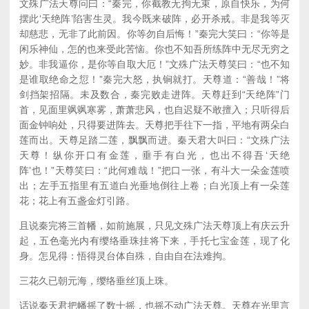
文殊广法天尊问曰：“秦完，你截教无拘无束，原自快乐，为何
摆此‘天绝阵’陷害生灵。我今既来破阵，必开杀戒。非是我等灭
却慈悲，无非了此前因。你等勿自后悔！”秦完大笑曰：“你等是
闲乐神仙，怎的也来受此苦恼。你也不知吾所练阵中无尽无穷之
妙。非我逼你，是你等自取大厄！”文殊广法天尊笑曰：“也不知
是谁取绝命之愆！”秦完大怒，执锏就打。天尊道：“善哉！”将
剑挡架招隔。未及数合，秦完败走进阵。天尊赶到“天绝阵”门
首，见面里飒飒寒雾，萧萧悲风，也自迟疑不敢擅入；只听得后
面金钟响处，只得要进阵去。天尊把手往下一指，平地有两朵白
莲而出。天尊足踏二莲，飘飘而进。秦天君大叫曰：“文殊广法
天尊！纵你开口有金莲，垂手有白光，也出不得吾‘天绝
阵’也！”天尊笑曰：“此何难哉！”把口一张，有斗大一朵金莲喷
出；左手五指里有五道白光垂地倒往上卷；白光顶上有一朵莲
花；花上有五盏金灯引路。
且说秦完将三首幡，如前施展，只见文殊广法天尊顶上有庆云升
起，五色毫光内有缨络垂珠挂将下来，手托七宝金莲，现了化
身。怎见得：悟得灵台体自殊，自由自在法难拘。
三花久已朝元海，缨络垂丝顶上珠。
话说秦天君把幡摇了数十摇，也摇不动广法天尊。天尊在光里言