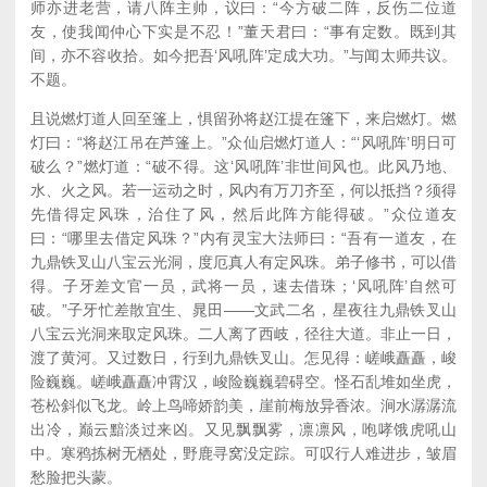
师亦进老营，请八阵主帅，议曰：“今方破二阵，反伤二位道
友，使我闻仲心下实是不忍！”董天君曰：“事有定数。既到其
间，亦不容收拾。如今把吾‘风吼阵’定成大功。”与闻太师共议。
不题。
且说燃灯道人回至篷上，惧留孙将赵江提在篷下，来启燃灯。燃
灯曰：“将赵江吊在芦篷上。”众仙启燃灯道人：“‘风吼阵’明日可
破么？”燃灯道：“破不得。这‘风吼阵’非世间风也。此风乃地、
水、火之风。若一运动之时，风内有万刀齐至，何以抵挡？须得
先借得定风珠，治住了风，然后此阵方能得破。”众位道友
曰：“哪里去借定风珠？”内有灵宝大法师曰：“吾有一道友，在
九鼎铁叉山八宝云光洞，度厄真人有定风珠。弟子修书，可以借
得。子牙差文官一员，武将一员，速去借珠；‘风吼阵’自然可
破。”子牙忙差散宜生、晁田——文武二名，星夜往九鼎铁叉山
八宝云光洞来取定风珠。二人离了西岐，径往大道。非止一日，
渡了黄河。又过数日，行到九鼎铁叉山。怎见得：嵯峨矗矗，峻
险巍巍。嵯峨矗矗冲霄汉，峻险巍巍碧碍空。怪石乱堆如坐虎，
苍松斜似飞龙。岭上鸟啼娇韵美，崖前梅放异香浓。涧水潺潺流
出冷，巅云黯淡过来凶。又见飘飘雾，凛凛风，咆哮饿虎吼山
中。寒鸦拣树无栖处，野鹿寻窝没定踪。可叹行人难进步，皱眉
愁脸把头蒙。