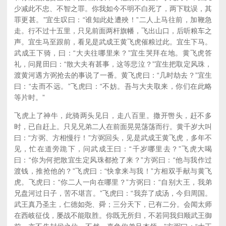
少减此不忠、不智之罪。你我如今不明不白死了，两下耽误，其
罪更甚。”宜生叹曰：“谁知此处遭殃！”二人上马往前，加鞭急
走。行不过十五里，只见前面两杆旗幡，飞出山口，后听粮车之
声。宜生马至跟前，看见是武成王黄飞虎催粮过此。宜生下马。
武成王下骑，曰：“大夫往哪里来？”宜生哭拜在地。黄飞虎答
礼，问晁田曰：“散大夫有甚事，这等悲泣？”宜生把取定风珠，
渡黄河遇方弼抢去的事说了一番。黄飞虎曰：“几时劫去？”宜生
曰：“去而不远。”飞虎曰：“不妨。吾与大夫取来，你们在此略
等片时。”
飞虎上了神牛，此骑两头见日，走八百里。撒开辔头，赶不多
时，已自赶上。只见兄弟二人在前面晃晃荡荡而行。黄千岁大叫
曰：“方弼、方相慢行！”方弼回头，见是武成王黄飞虎，多年不
见，忙在道旁跪下，问武成王曰：“千岁哪里去？”飞虎大喝
曰：“你为何把散宜生定风珠都抢了来？”方弼曰：“他与我作过
渡钱，推抢他的？”飞虎曰：“快拿来与我！”方相双手献与黄飞
虎。飞虎曰：“你二人一向在哪里？”方弼曰：“自别大王，我弟
兄盘河过日子，苦不堪言。”飞虎曰：“我弃了成汤，今归周国。
武王真乃圣主，仁德如尧、舜；三分天下，已有二分。会闻太师
在西岐征伐，屡战不能取胜。你既无所归，不若同我归顺武王御