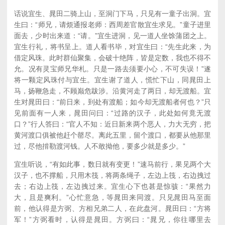
话说宜生、晁田二骑上山，至洞门下马，只见有一童子出洞。宜
生曰：“师兄，请烦通报老师：西周差官散宜生求见。”童子进里
面去，少时出来道：“请。”宜生进洞，见一道人坐馀蒲团之上。
宜生行礼，将书呈上。道人看书毕，对宜生曰：“先生此来，为
借定风珠。此时群仙聚集，会破十绝阵，皆是定数，我也不得不
允。况有灵宝师兄华札。只是一路去须要小心，不可失误！”遂
将一颗定风珠付与宜生。宜生谢了道人，慌忙下山，同晁田上
马，扬鞭急走，不顾巅危跋涉。沿黄河走了两日，却无渡船。宜
生对晁田曰：“前日来，到处有渡船；如今却无渡船者何也？”只
见前面有一人来，晁田问曰：“过路的汉子，此处如何竟无渡
口？”行人答曰：“官人不知：近日新来两个恶人，力大无穷，把
黄河渡口俱被他赶个罄尽。离此五里，留个渡口，都要从他那里
过，尽他掯勒渡河钱。人不敢拗他，要多少就是多少。”
宜生听说，“有如此事，数日就有变更！”速马前行，果见两个大
汉子，也不撑船，只用木筏，将两条绳子，左边上筏，右边拽过
去；右边上筏，左边拽过来。宜生心下也甚是惊骇：“果然力
大，且是爽利。”心忙意急，等晁田来同渡。只见晁田马至面
前，他认得是方弼、方相兄弟二人，在此盘河。晁田曰：“方将
军！”方弼看时，认得是晁田。方弼曰：“晁兄，你往哪里去