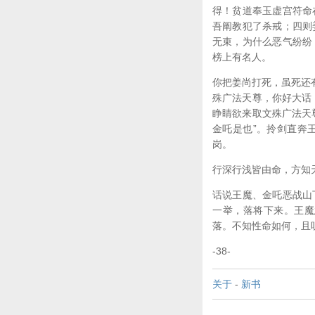
得！贫道奉玉虚宫符命
吾阐教犯了杀戒；四则
无束，为什么恶气纷纷
榜上有名人。
你把姜尚打死，虽死还
殊广法天尊，你好大话
睁睛欲来取文殊广法天
金吒是也”。拎剑直奔
岗。
行深行浅皆由命，方知
话说王魔、金吒恶战山
一举，落将下来。王魔
落。不知性命如何，且
-38-
关于
-
新书