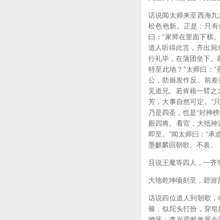
话说闻太师来至西海九
松色色新。正是：只有
曰：“家师在里面下棋。
道人听得此言，齐出洞
行礼毕，在蒲团坐下。四
特至此地？”太师曰：
公，助姬发作反。前差
见道兄。若肯藉一臂之
芳，大事自然可定。”
乃是四圣，也是“封神
殿四将。看官，大抵神
即至。”闻太师曰：“承
墨麒麟回朝歌。不表。
且说王魔等四人，一齐
大地乾坤顷刻至，碧游
话说四位道人到朝歌，
箍，似陀头打扮，穿皂
獠牙；李兴霸戴鱼尾金