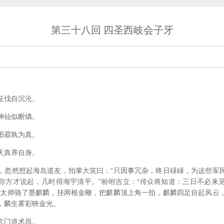
第三十八回 四圣西岐会子牙
征伐自沉沦。
神仙似断燐。
图霸孰为真。
天真养自身。
，忽然想起海岛道友，拍掌大笑曰：“只因事冗杂，终日碌碌，为这些军
你方才说起，几时得海宇清平。”吩咐吉立：“传众将知道：三日不必来
”太师骑了墨麒麟，挂两根金鞭，把麒麟顶上角一拍，麒麟四足自起风云
，麟生雾彩映金光。
玄门道术昌。