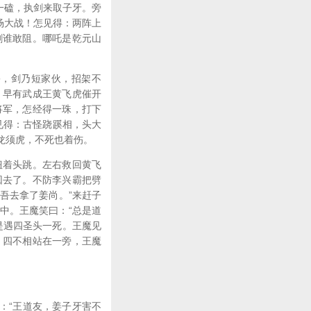
一磕，执剑来取子牙。旁
场大战！怎见得：两阵上
剑谁敢阻。哪吒是乾元山
害，剑乃短家伙，招架不
，早有武成王黄飞虎催开
将军，怎经得一珠，打下
见得：古怪跷蹊相，头大
龙须虎，不死也着伤。
扭着头跳。左右救回黄飞
回去了。不防李兴霸把劈
吾去拿了姜尚。”来赶子
中。王魔笑曰：“总是道
是遇四圣头一死。王魔见
。四不相站在一旁，王魔
：“王道友，姜子牙害不