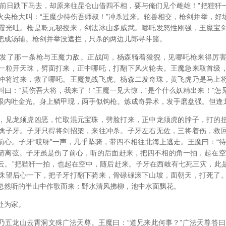
你前日跌下马去，却原来往昆仑山借四不相，要与俺们见个雌雄！”把狴犴
火尖枪大叫：“王魔少待伤吾师叔！”冲杀过来。轮兽相交，枪剑并举，好
霞光吐。枪是乾元秘授来，剑法冰山多威武。哪吒发怒性刚强，王魔宝
把成汤辅。枪剑并举没遮拦，只杀的两边儿郎寻斗赌。
发了那一条枪与王魔力敌。正战间，杨森骑着狻猊，见哪吒枪来得厉
一粒开天珠，劈面打来，正中哪吒，打翻下风火轮去。王魔急来取首级
冲将过来，救了哪吒。王魔复战飞虎。杨森二发奇珠，黄飞虎乃是马上
叫曰：“莫伤吾大将，我来了！”王魔一见大惊，“是个什么妖精出来！”怎
眼内吐金光。身上鳞甲现，两手似钩枪。炼成奇异术，发手磨盘强。但逢
，见龙须虎凶恶，忙取混元宝珠，劈脸打来，正中龙须虎的脖子，打的
擒子牙。子牙只得将剑招架，来往冲杀。子牙左右无佐，三将着伤，救
前心。子牙“哎呀”一声，几乎坠骑，带四不相往北海上逃走。王魔曰：“待
箭离弦。子牙虽是伤了前心，听的后面赶来，把四不相的角一拍，起在空
云。”把狴犴一拍，也起在空中，随后赶来。子牙在西岐有七死三灾，此
珠望后心一下，把子牙打翻下骑来，骨碌碌滚下山坡，面朝天，打死了
忽然听的半山中作歌而来：野水清风拂柳，池中水面飘花。
处为家。
乃五龙山云霄洞文殊广法天尊。王魔曰：“道兄来此何事？”广法天尊答曰