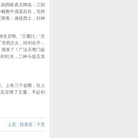
二则西岐真主降临；三则
你截教中逍遥自在，无拘
三两卷；身投西土，封神
生后悔。”王魔曰：“文
了无明之火，持剑在手，
，我来了！广法天尊门徒
还剑吐光，二神斗战五龙
莲。上有三个金圈，往上
吒见宝缚了王魔，手起剑
上页
:
目录页
:
下页