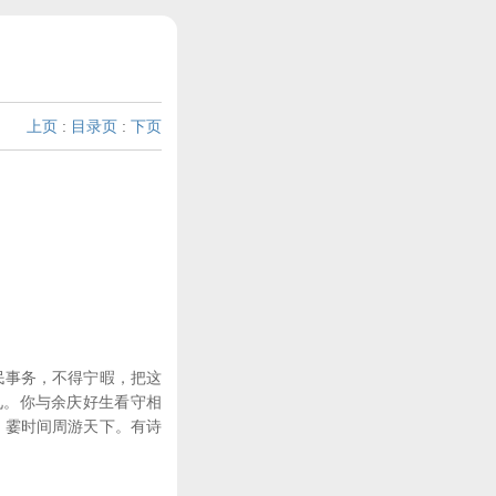
上页
:
目录页
:
下页
民事务，不得宁暇，把这
见。你与余庆好生看守相
，霎时间周游天下。有诗