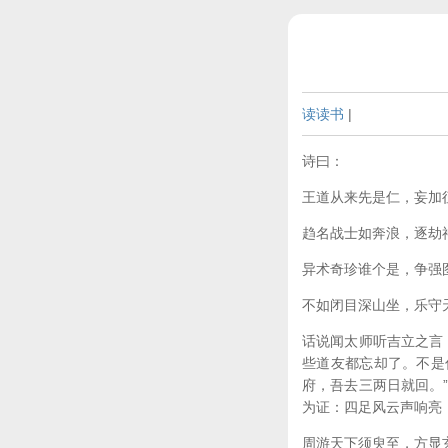
读读书
|
诗曰：
王道从来先是仁，妄加
趋名战士如奔浪，逐劫
异术奇珍谁个是，争强
不如闭目深山坐，乐守
话说闻太师听吉立之言
些道友都忘却了。不是
府，吾去三两日就回。
为证：四足风云声响亮
周游天下须臾至，方显