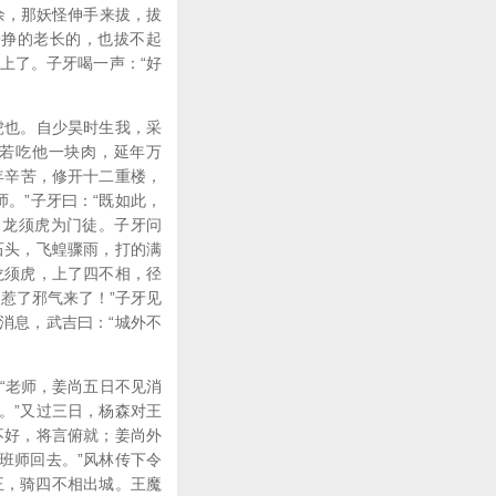
余，那妖怪伸手来拔，拔
子挣的老长的，也拔不起
上了。子牙喝一声：“好
虎也。自少昊时生我，采
，若吃他一块肉，延年万
年辛苦，修开十二重楼，
师。”子牙曰：“既如此，
了龙须虎为门徒。子牙问
石头，飞蝗骤雨，打的满
龙须虎，上了四不相，径
惹了邪气来了！”子牙见
消息，武吉曰：“城外不
“老师，姜尚五日不见消
。”又过三日，杨森对王
不好，将言俯就；姜尚外
班师回去。”风林传下令
王，骑四不相出城。王魔