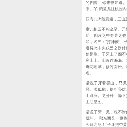
的四兽，你未曾知道。
来。”白鹤童儿往桃园
四海九洲随意遍，三山
童儿把四不相牵至。元
岳、四渎之中奇异之物
印，名曰：“打神鞭”。
道将此中央戊己之旗付
麒麟崖。子牙上了四不
座山上。山近连海岛。
奇花瑶草，修竹乔松。
名。
话说子牙看罢山，只见
恶。项似鹅，挺折枭雄
山跳涧。龙分种，降下
主助皇图。
话说子牙一见，魂不附
我的。”那东西又一跳将
今日之厄！”子牙把杏