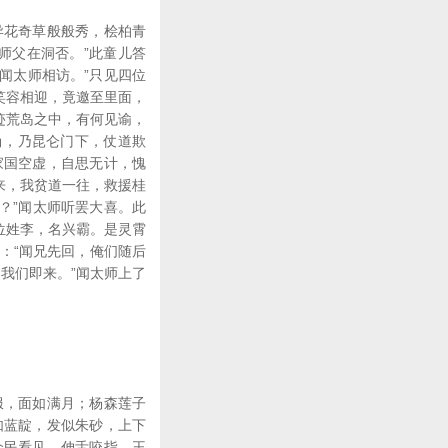
异花奇草般般秀，桧柏青
师父在洞否。”此童儿答
都闻太师相访。”只见四位
笑容相迎，竟邀至里面，
避迹荒岛之中，有何见谕，
尚，乃昆仑门下，仗道欺
家国空虚，自思无计，愧
来，我贫道一往，救援桂
？”闻太师听罢大喜。此
位姓李，名兴霸。是灵霄
：“闻兄先回，俺们随后
，我们即来。”闻太师上了
。
服，面如满月；杨森莲子
如蓝靛，发似朱砂，上下
众民看见，伸舌咬指。王