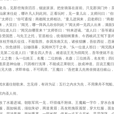
龙岛，见那些海浪滔滔，烟波滚滚。把坐骑落在崖前。只见那洞门外：
仙家来往处，哪许凡人到此间。正看玩时，见一童儿出，太师问曰：“你
”太师曰：“你可通报：商都闻太师相访。”童儿进洞来，启老师曰：“商
来，大笑曰：“闻兄，哪一阵风儿吹你到此？”闻太师一见四人出来，满面
位道人曰：“闻兄自哪里来？”太师答曰：“特来进谒。”道人曰：“吾等
“吾受国恩，与先王之托，官居相位，统领朝纲重务。今西岐武王驾下姜
张桂芳领兵征伐，不能取胜。奈因东南又乱，诸侯猖獗，吾欲西征，恐
力，扶危拯弱，以锄强暴，实闻仲万千之幸。”头一位道人答曰：“闻兄既
只见第二位道人曰：“要去四人齐去，难道说王兄为得闻兄，吾等便就不去
榜”上之数：头一位姓王，名魔；二位姓杨，名森；三位姓高，名友乾；四
道原是神仙做，只因根行浅薄，不能成正果朝元，故成神道。且说王魔曰
道兄大德，求即幸临，不可羁滞。”王魔曰：“吾把童儿先将坐骑送往岐山
驾水遁往朝歌来。怎见得，有诗为证：五行之内水为先，不用乘舟不驾船
宫内圣人传。
收了水遁进城。朝歌军民一见，吓得魂不附体。王魔戴一字巾，穿水合
服，面如锅底，须似朱砂，两道黄眉；高友乾挽双孤髻，穿大红服，面
冠，穿淡黄服，面如重枣，一部长髯。俱有一丈五六尺长，晃晃荡荡。