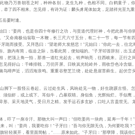
此物乃万兽朝苍之时，种种各别，龙生九种，色相不同。白鹤童子，
内，牵了四不相来。怎见得，有诗为证：麟头豸尾体如龙，足踏祥光至九重
五岳霎时逢。
始曰：“姜尚，也是你四十年修行之功，与贫道代理封神，今把此兽与你
。”又命南极仙翁取一木鞭，长三尺六寸五分，有二十一节，每一节有
子牙跪而接受。又拜恳曰：“望老师大发慈悲！”元始曰：“你此一去，往
你。旗内有简，临迫之际，当看此简，便知端的。”子牙叩首辞别，出玉
相，把顶上角一拍，那兽一道红光起去，铃声响亮，往西岐来。正行之
怎见得好山：千峰排戟，万仞开屏。日映岚光轮岭外，雨收岱色冷含烟
幽鸟啼声近，滔滔海浪鸣。重重谷壑芝兰绕，处处悬崖苔藓生。起伏峦
山脚下一股怪云卷起。云过处生风，风响处见一物，好生跷蹊古怪。
。须似虾，或上或下。耳似牛，凸暴双睛。身似鱼，光辉灿烂。手似鹰
异形。采天地灵气，受日月之精。发手运石多玄妙，口吐人言盖世无。
体，吓了一身冷汗。那物大叫一声曰：“但吃姜尚一块肉，延寿一千年！”
来，叫：“姜尚，我要吃你！”子牙曰：“吾与你无隙无仇，为何要吃我？
黄旗轻轻展开，看里面简帖，“……原来如此。”子牙曰：“那孽障，我该你