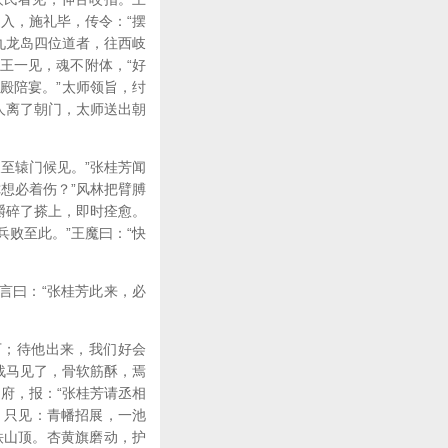
迎入，施礼毕，传令：“摆
九龙岛四位道者，往西岐
王一见，魂不附体，“好
庆殿陪宴。”太师领旨，纣
人离了朝门，太师送出朝
至辕门候见。”张桂芳闻
想必着伤？”风林把臂膊
嚼碎了搽上，即时痊愈。
兵败至此。”王魔曰：“快
言曰：“张桂芳此来，必
下；待他出来，我们好会
战马见了，骨软筋酥，焉
府，报：“张桂芳请丞相
。只见：青幡招展，一池
铁山顶。杏黄旗磨动，护