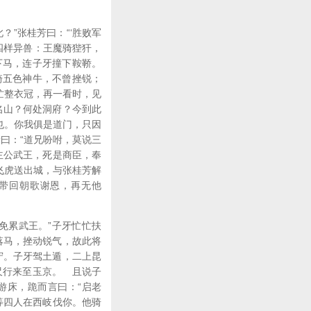
”张桂芳曰：“‘胜败军
四样异兽：王魔骑狴犴，
下马，连子牙撞下鞍鞒。
骑五色神牛，不曾挫锐；
忙整衣冠，再一看时，见
名山？何处洞府？今到此
也。你我俱是道门，只因
曰：“道兄吩咐，莫说三
主公武王，死是商臣，奉
飞虎送出城，与张桂芳解
兄带回朝歌谢恩，再无他
免累武王。”子牙忙忙扶
落马，挫动锐气，故此将
守。子牙驾土遁，二上昆
尺行来至玉京。 且说子
游床，跪而言曰：“启老
等四人在西岐伐你。他骑