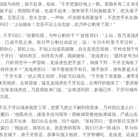
我就与你吃；拔不起来，怨命。”子牙把旗往地上一戳。那旗长有二丈有
拔不起；用阴阳手拔，也拔不起来；便将双手只到旗根底下，把头颈
撒，五雷正法，雷火交加，一声响，吓的那东西要放手，不意把手长在旗
物叫曰：“上仙饶命！念吾不识上仙玄妙，此乃申公豹害了我！”
，子牙问曰：“你要吃我，与申公豹何干？”妖怪答曰：“上仙，吾乃龙须
，已成不死之身。前日甲公豹往此处过，说：‘今日今时姜子牙过时
大胆欺心，冒犯上仙。不知上仙道高德隆，自古是慈悲道德，可怜念我千
子牙曰：“据你所言，你拜吾为师，我就饶你。”龙须虎曰：“愿拜老爷为
目。只听得空中一声雷响，龙须虎也把手放了，倒身下拜，子牙北海收
学得些道术？”龙须虎答曰：“弟子善能发手有石。随手放开，便有磨盘大
。”子牙大喜：“此人用之劫营，到处可以成功。”子牙收了杏黄旗，遂带
来至相府。众将迎接，猛见龙须虎在子牙后边，众将吓的痴呆了：“姜丞相
是北海龙须虎也，乃是我收来门徒。”众将进到府，参谒已毕。子牙问城外
场大战。
不见子牙出城来犒赏三军，把黄飞虎父子解到营里来，乃对四位道人曰：
王魔曰：“他既依允，难道失信与我等！西岐城管教他血满城池，尸成山岳
至八日还不出来，我们出去会他，问个端的。”张桂芳曰：“姜尚那日见势
杨森曰：“既如此，我等出去。若是诱哄我等，我们只消一阵成功，早与你
杀至城下，请子牙答话。探事马报入相府。子牙带哪吒、龙须虎、武成