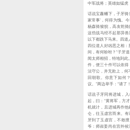
中军战将；英雄如猛虎
话说宝纛幡下，子牙骑
家常事’，何得为愧。
杨森骑狻猊，高友乾骑
这些战马经不起那异兽
以下都跌下马来。四道
四位道人好凶恶之相：
间，有何吩咐？”子牙
闻太师相招，特地到此
件，便三十件可以依得
法守公，并无欺上，何
回朝歌。你意下如何？
议。”两边举手：“请了
话说子牙同将进城，入
起，曰：“黄将军，方
机就计，且进城再作他
仑，往玉虚宫而来。有
牙到了玉虚宫，不敢擅
爷：师叔姜尚在宫外候