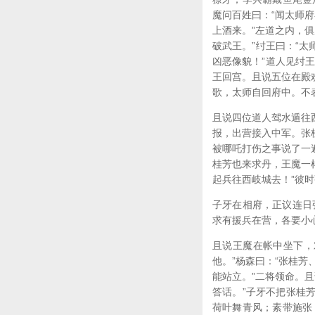
魔问百姓曰：“闻太师府
上酒来。”左道之内，
破武王。”纣王曰：“
凶恶像貌！”道人见纣王
王回宫。且说五位在殿
歌，太师自回府中。不
且说四位道人驾水遁往
报，出营接入中军。张
被哪吒打伤之事说了一
桂芳也来求丹，王魔一样
起兵往西岐城去！”彼
子牙在相府，正议连日
求有援兵在营，各要小
且说王魔在帐中坐下，
他。”杨森曰：“张桂
能站立。”二将领命。
答话。”子牙不把张桂
荷叶舞青风；素带施张