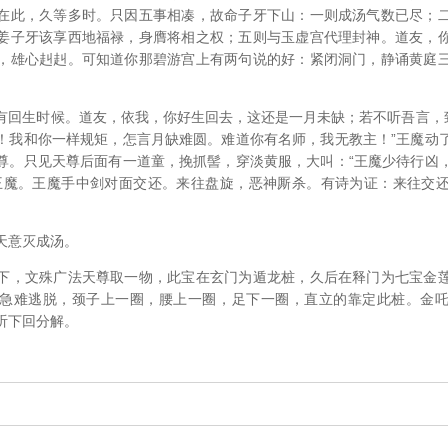
在此，久等多时。只因五事相凑，故命子牙下山：一则成汤气数已尽；
姜子牙该享西地福禄，身膺将相之权；五则与玉虚宫代理封神。道友，
，雄心赳赳。可知道你那碧游宫上有两句说的好：紧闭洞门，静诵黄庭
有回生时候。道友，依我，你好生回去，这还是一月未缺；若不听吾言，致
！我和你一样规矩，怎言月缺难圆。难道你有名师，我无教主！”王魔动
尊。只见天尊后面有一道童，挽抓髻，穿淡黄服，大叫：“王魔少待行凶
王魔。王魔手中剑对面交还。来往盘旋，恶神厮杀。有诗为证：来往交
天意灭成汤。
下，文殊广法天尊取一物，此宝在玄门为遁龙桩，久后在释门为七宝金
急难逃脱，颈子上一圈，腰上一圈，足下一圈，直立的靠定此桩。金
听下回分解。