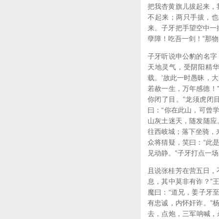
把我杏黄旗儿拔起来，
不起来；两只手拔，也
来。子牙把手望空中一
孽障！吃吾一剑！”那
子牙听说申公豹的名字
天地灵气，受阴阳精华
载。’故此一时愚昧，
若赦一生，万年感德！”
你闭了目。”龙须虎闭
曰：“你在此山，可曾
山灰土迷天，随发随应
往西岐城；落下坐骑，
众将猜疑，笑曰：“此
见动静。”子牙打点一
且说张桂芳在营五日，
息，其中莫非有诈？”
魔曰：“道兄，姜子牙
有忠诚，内怀奸诈。”
去，点炮，三军呐喊，