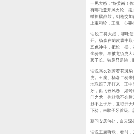
一见大怒：“好姜尚！
有哪吒登开风火轮，摇
幡摇擂战鼓，剑枪交加
上宝和珍，王魔一心要
话说二将大战，哪吒使
开。杨森在豹皮囊中取
五色神牛，把枪一摆，
坐骑来。早被龙须虎大
颈子长。独足只是跳，
话说高友乾骑着花斑豹
虎。王魔、杨森二骑来
地珠照子牙打来，正中
牙，似飞云风卷，如弩
门之术！你欺我不会腾
赶不上子牙，复取开天
下骑，来取子牙首级。
藉问安居何处，白云深
话说王魔听歌，看时，