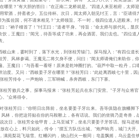
在哪里？”有大胆的答曰：“在正南二龙桥就是。”四道人来至相府，太师
俱用荤酒，持斋者少。五位传杯。次日，闻太师入朝见纣王，言：“臣请得
太师为孤佐国，何不请来相见？”太师领旨。不一时，领四位道人进殿来。纣
曰：“衲子稽首了！”纣王曰：“道者平身。”传旨：“命太师与朕代礼，显
欢饮，王魔曰：“闻兄，待吾等成了功来，再会酒罢。我们去也。”四位道
表。
西岐山来，霎时到了，落下水光，到张桂芳辕门。探马报入：“有四位道长
桂芳、风林参谒。王魔见二将欠身不便，问曰：“闻太师请俺们来助你，你
遍。王魔曰：“与吾看一看呀！原来是乾坤圈打的。”葫芦中取一粒丹，口
治度。又问：“西岐姜子牙在哪里？”张桂芳曰：“此处离西岐七十里，因
时张桂芳传令，一声炮响，三军呐喊，杀奔西岐，东门下寨。
张桂芳败兵之事。探事马报来：“张桂芳起兵在东门安营。”子牙与众将官
心。”众将得令。
对张桂芳曰：“你明日出阵前，坐名要姜子牙出来。吾等俱隐在旗幡脚
芳、风林，你把这符贴在你的马鞍鞒上，各有话说。我们的坐骑乃是奇兽，
且说次日，张桂芳全妆甲胄，上马至城下，坐名只要姜子牙答话。报马进相
芳放在心上，料只如此，传令：“摆五方队伍出城。”炮声响亮，城门大开
，满苑梨花飞瑞雪。红幡闪灼，烧山烈火一般同；皂盖飘摇，乌云盖住