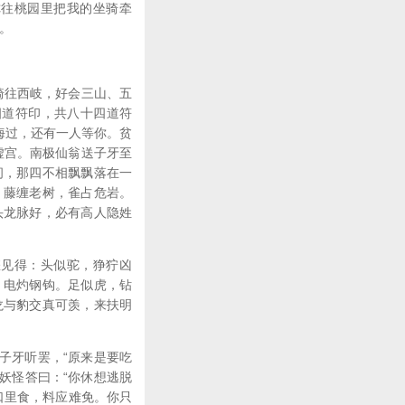
你往桃园里把我的坐骑牵
。
骑往西岐，好会三山、五
四道符印，共八十四道符
北海过，还有一人等你。贫
虚宫。南极仙翁送子牙至
间，那四不相飘飘落在一
。藤缠老树，雀占危岩。
头龙脉好，必有高人隐姓
怎见得：头似驼，狰狞凶
，电灼钢钩。足似虎，钻
龙与豹交真可羡，来扶明
子牙听罢，“原来是要吃
”妖怪答曰：“你休想逃脱
口里食，料应难免。你只