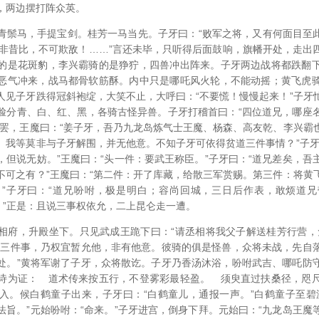
，两边摆打阵众英。
青鬃马，手提宝剑。桂芳一马当先。子牙曰：“败军之将，又有何面目至此？
今非昔比，不可欺敌！……”言还未毕，只听得后面鼓响，旗幡开处，走出
的是花斑豹，李兴霸骑的是狰狞，四兽冲出阵来。子牙两边战将都跌翻
恶气冲来，战马都骨软筋酥。内中只是哪吒风火轮，不能动摇；黄飞虎
人见子牙跌得冠斜袍绽，大笑不止，大呼曰：“不要慌！慢慢起来！”子牙
脸分青、白、红、黑，各骑古怪异兽。子牙打稽首曰：“四位道兄，哪座
道罢，王魔曰：“姜子牙，吾乃九龙岛炼气士王魔、杨森、高友乾、李兴霸
。我等莫非与子牙解围，并无他意。不知子牙可依得贫道三件事情？”子牙
，但说无妨。”王魔曰：“头一件：要武王称臣。”子牙曰：“道兄差矣，吾
不可之有？”王魔曰：“第二件：开了库藏，给散三军赏赐。第三件：将黄
”子牙曰：“道兄吩咐，极是明白；容尚回城，三日后作表，敢烦道
！”正是：且说三事权依允，二上昆仑走一遭。
相府，升殿坐下。只见武成王跪下曰：“请丞相将我父子解送桂芳行营，
才三件事，乃权宜暂允他，非有他意。彼骑的俱是怪兽，众将未战，先自
处。”黄将军谢了子牙，众将散讫。子牙乃香汤沐浴，吩咐武吉、哪吒防
诗为证： 道术传来按五行，不登雾彩最轻盈。 须臾直过扶桑径，咫
入。候白鹤童子出来，子牙曰：“白鹤童儿，通报一声。”白鹤童子至碧
法旨。”元始吩咐：“命来。”子牙进宫，倒身下拜。元始曰：“九龙岛王魔