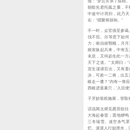
报：“穿云关杀了陈梧。
朝歌先君托孤之重，不
中途中计而归，此乃天
右：“擂聚将鼓响。”
不一时，众官俱至参谒
伐不臣。尔等意下如何
力；南伯侯鄂顺，月月
姬发纵起兵来，中有五
未息，又何必生此一方
天下之道。‘”太师曰
宜生谋谟百出，又有姜
决，可差一二将，出五
岐走一遭？”内有一将
西岐进退巢穴，‘入目
子牙妙策权施展，管取
话说闻太师见晁田欲往
大海起春雷；震地锣鸣
三冬瑞雪。迷空杀气罩
烂。滚滚人行如泄水，