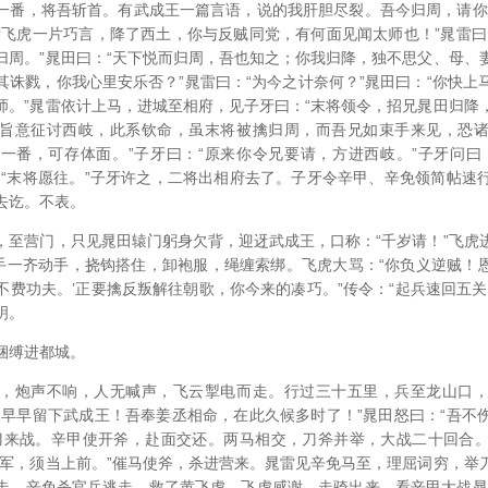
一番，将吾斩首。有武成王一篇言语，说的我肝胆尽裂。吾今归周，请你
黄飞虎一片巧言，降了西土，你与反贼同党，有何面见闻太师也！”晁雷曰
归周。”晁田曰：“天下悦而归周，吾也知之；你我归降，独不思父、母、
其诛戮，你我心里安乐否？”晁雷曰：“为今之计奈何？”晁田曰：“你快上
师。”晁雷依计上马，进城至相府，见子牙曰：“末将领令，招兄晁田归降
旨意征讨西岐，此系钦命，虽末将被擒归周，而吾兄如束手来见，恐
一番，可存体面。”子牙曰：“原来你令兄要请，方进西岐。”子牙问曰
：“末将愿往。”子牙许之，二将出相府去了。子牙令辛甲、辛免领简帖速
去讫。不表。
，至营门，只见晁田辕门躬身欠背，迎迓武成王，口称：“千岁请！”飞虎
手一齐动手，挠钩搭住，卸袍服，绳缠索绑。飞虎大骂：“你负义逆贼！恩
不费功夫。’正要擒反叛解往朝歌，你今来的凑巧。”传令：“起兵速回五关
明。
捆缚进都城。
，炮声不响，人无喊声，飞云掣电而走。行过三十五里，兵至龙山口
！早早留下武成王！吾奉姜丞相命，在此久候多时了！”晁田怒曰：“吾不
刀来战。辛甲使开斧，赴面交还。两马相交，刀斧并举，大战二十回合
将军，须当上前。”催马使斧，杀进营来。晁雷见辛免马至，理屈词穷，举
走。辛免杀官兵逃走，救了黄飞虎。飞虎感谢，走骑出来，看辛甲大战晁