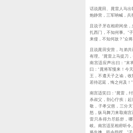
话说晁田、晁雷人马出
炮静营，三军呐喊，兵
且说子牙在相府闲坐，
扎西门，不知何事。”子
来侵，不知何故？”众将
且说晁田安营，与弟共
有理。”晁雷上马提刀，
南宫适应声出曰：“末
曰：“晁将军慢来！今
王，不遵天子之谕，收
若待迟延，悔之何及！”
南宫适笑曰：“晁雷，
杀叔父，剖心疗疾；起
敬，子孝父慈，三分天
怒，纵马舞刀来取南宫
雷只杀得力尽筋舒，哪
岐。南宫适至相府听令。
将生擒，听令指挥。”子