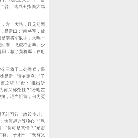
缠二臂。武成王指面大骂
分，方上大路，只见前面
，晁雷曰：“南将军，放
里是南将军敌手，大喝一
也回来，飞虎称谢毕。少
了晁田，救了黄将军，在府
故令三将于二处伺候，果
果擒晁雷，请令定夺。”子
曹之辈！”命：“推出斩
为何又称冤枉？”吩咐左
被擒，理当斩首，何为冤
思无计可行，故设小计。
；为何起这等狼心？”晁
：“你可是真情？”晁雷
“有。”子牙曰：“既有父