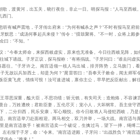
朝歌，渡黄河，出五关，晓行夜住，非止一日。哨探马报：“人马至西岐。”
扎西门。
忽听有喊声震地，子牙传出府来：“为何有喊杀之声？”不时有报马至府前
牙默思：“成汤何事起兵来侵？”传令：“擂鼓聚将。”不一时，众将上殿
佥曰：“不知。”
议：“今奉太师命，来探西岐虚实，原来也无准备。今日往西岐见阵，如何
往城下请战。子牙正议，探马报称：“有将搦战。”子牙问曰：“谁去问虚
将愿往。”子牙许之。南宫适领一枝人马出城，排开阵势，立马旗门，
天子无故以兵加西土，却是为何？”晁雷答曰：“吾奉天子敕命，闻太师军
叛臣黄飞虎，情殊可恨！汝可速进城，禀你主公，早早把反臣献出，解
纣王罪恶深重，醢大臣，不思功绩；斩元铣，有失司天；造炮烙，不容谏
鹿台，万姓遭殃；君欺臣妻，五伦尽灭；宠小人，大坏纲常。吾主坐守
下，二分归西，民乐安康，军心顺悦。你今日敢将人马侵犯西岐，乃是
适。南宫适举刀赴面相迎。两马相交，双刀并举，一场大战。南宫适与
里是南宫适敌手！被南宫适卖一个破绽，生擒过马，望下一摔，绳缚
左右报于子牙，命：“令来。”南宫适进殿，子牙问：“出战胜负？”南宫
牙传令：“推来！”