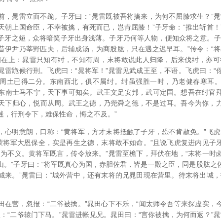
前，晁雷立而不跪。子牙曰：“晁雷既被吾将擒来，为何不屈膝求生？”晁
天朝上国命臣，不幸被擒，有死而已，岂肯屈膝！”子牙命：“推出斩首！
子牙之短，众将暗笑子牙出身浅薄。子牙乃何等人物，便知众将之意。子
昔伊尹乃莘野匹夫，后辅成汤，为商股肱，只在遇之迟早耳。”传令：“将
相在上：晁雷只知有纣，不知有周，末将敢说此人归降，后来伐纣，亦可
晁雷跪候行刑。飞虎曰：“晁将军！”晁雷见武成王至，不语。飞虎曰：“
周土已得二分。东南西北，俱不属纣。纣虽强胜一时，乃老健春寒耳
东南士马不宁，天下事可知矣。武王文足安邦，武可定国。想吾在纣官
天下归心，悦而从周。武王之德，乃尧舜之德，不是过耳。吾今为你，
迷，行刑令下，难保性命，悔之不及。”
，心明意朗，口称：“黄将军，方才末将抵触了子牙，恐不肯赦免。”飞虎
既蒙将军大恩保全，实是再生之德，末将敢不如命。”且说飞虎复进内见子
是为不义。黄将军既言，传令放来。”晁雷至檐下，拜伏在地，“末将一时
山。”子牙曰：“将军既真心为国，赤胆佐君，皆是一殿之臣，同是股肱之
城来。”晁雷曰：“城外营中，还有末将的兄晁田现在营里。待末将出城，
田在营，忽报：“二爷被擒。”晁田心下不乐，“闻太师令吾等来探虚实，
：“二爷辕门下马。”晁雷进帐见兄。晁田曰：“言你被擒，为何而返？”