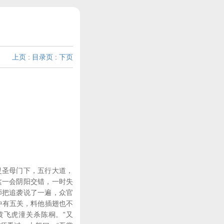
上页
:
目录页
:
下页
灵圣母门下，五行大道，
这一会阴阳交错，一时失
师把追袭说了一遍，众官
中有五关，料他插翅也不
黄飞虎潼关杀陈桐。”又