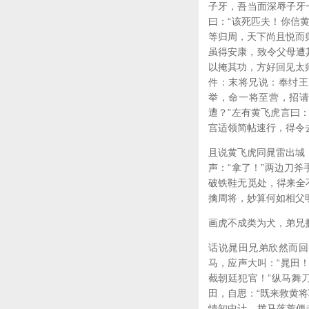
子牙，吾当面深辱子牙
曰：“该死匹夫！你信
等归周，天下尚且悦而
虽得安康，致令父母遭
以掩其功，方好回见太
件：末将兄说：奉纣王
举，命一将至营，招请
遭？”左有黄飞虎言曰
宫适领简帖速行，得令
且说黄飞虎同晁雷出城
声：“拿了！”两边刀斧
破铁鞋无觅处，得来全
擒周将，妙算何如相父
画虎不成类为犬，弟兄
话说晁田兄弟欣然而回
马，应声大叫：“晁田
截朝廷犯官！”纵马舞
田，自思：“既来救黄
情知中计，拨马落荒便