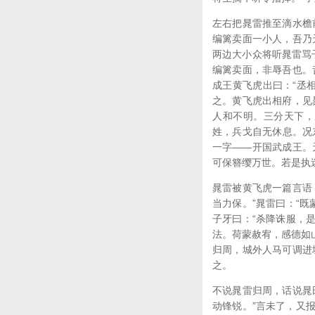
左右把晁雷推至滴水檐
编篱卖面一小人，吾乃
两边大小众将听晁雷骂
编篱卖面，非辱吾也。
成王黄飞虎出曰：“丞
之。黄飞虎出相府，见
人和不明。三分天下，
姓，兵戈自无休息。况
一字——开国武成王。
可保簪缨万世。若是执
晁雷被黄飞虎一篇言语
当力保。”晁雷曰：“
子牙曰：“杀降诛服，
法。荷蒙赦宥，感德如
归周，城外人马可调进
之。
不说晁雷归周，话说晁
动锋锐。”言未了，又报