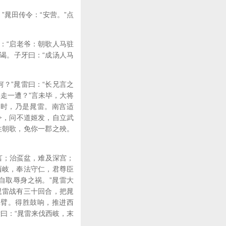
晁田传令：“安营。”点
：“启老爷：朝歌人马驻
参谒。子牙曰：“成汤人马
？”晁雷曰：“长兄言之
实走一遭？”言未毕，大将
看时，乃是晁雷。南宫适
令，问不道姬发，自立武
往朝歌，免你一郡之殃。
言；治虿盆，难及深宫；
西岐，奉法守仁，君尊臣
自取辱身之祸。”晁雷大
晁雷战有三十回合，把晁
二臂。得胜鼓响，推进西
适曰：“晁雷来伐西岐，末