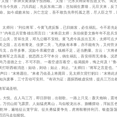
”又报：“界牌关黄滚纵子投西岐。”又报：“汜水关韩荣有告急文书。”闻
料当今失政，刀兵四起，先反东南二路；岂知祸生萧墙，元旦灾来，反
命。如今成败未知，兴亡怎定，吾不敢负先帝托孤之恩，尽人臣之节，
。太师问：“列位将军，今黄飞虎反叛，已归姬发，必生祸乱。今不若先
？”内有总兵官鲁雄出而言曰：“末将启太师：东伯侯姜文焕年年不息兵
三山关，苦坏生灵，邓九公睡不安枕。黄飞虎今虽反出五关，太师可点
关之阻，左右有青龙、佳梦二关，飞虎纵有本事，亦不能有为，又何劳
兵戈，自寻多事。况如今库藏空虚，钱粮不足，还当酌量。古云：’大将
：“老将军之言虽是，犹恐西土不守本分，倘生祸乱，吾安得而无准备。况
尚乃道德之士，不可不防。一着空虚百着空，临渴掘井，悔之何及！”鲁
关打听西岐消息：如动，则动；如止，则止。”太师曰：“将军之言是也。”
应声曰：“末将愿往。”来者乃佑圣上将晁田，见太师欠背打躬曰：“末将此
便知兴废事，三寸舌动可安邦。’”有诗为证：愿探西岐虚实情，提兵三万出
将军谒圣明。
，大悦。点人马三万，即日辞朝，出朝歌。一路上只见：轰天炮响，震
，万仞山前飞霹雳。人如猛虎离山，马似蛟龙出水。旗幡摆动，浑如五
乾坤，遍地征云笼宇宙。征夫勇猛要争先，虎将鞍鞒持利刃。银盔荡
滔滔马走似狻猊。