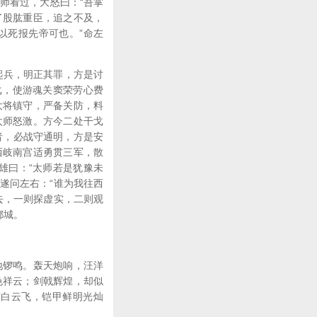
太师看过，大怒曰：“吾掌
了股肱重臣，追之不及，
以死报先帝可也。”命左
起兵，明正其罪，方是讨
戈，使游魂关窦荣劳心费
大将镇守，严备关防，料
太师怒激。方今二处干戈
者，必战守通明，方是安
西岐南宫适勇贯三军，散
雄曰：“太师若是犹豫未
遂问左右：“谁为我往西
去，一则探虚实，二则观
都城。
地锣鸣。轰天炮响，汪洋
色祥云；剑戟辉煌，却似
荡白云飞，铠甲鲜明光灿