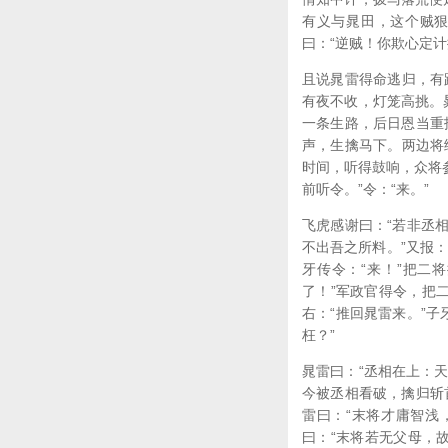
有义与晁田，这个贼狠
曰：“逆贼！你欺心定
且说晁雷得命逃归，有
有夜不收，灯笼高挑。
一条生路，后日恩当重
声，生擒马下。两边将
时间，听得鼓响，众将参
前听令。”令：“来。”
飞虎感谢曰：“若非丞
不出吾之所料。”又报：
牙传令：“来！”把二
了！”军政官得令，把
右：“推回晁雷来。”
枉？”
晁雷曰：“丞相在上：
今被丞相看破，擒归斩
雷曰：“末将才庸智浅
曰：“末将若无父母，故