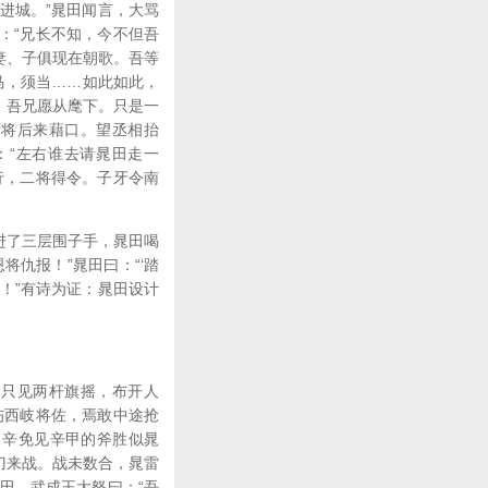
进城。”晁田闻言，大骂
：“兄长不知，今不但吾
妻、子俱现在朝歌。吾等
马，须当……如此如此，
，吾兄愿从麾下。只是一
诸将后来藉口。望丞相抬
：“左右谁去请晁田走一
行，二将得令。子牙令南
进了三层围子手，晁田喝
将仇报！”晁田曰：“‘踏
！”有诗为证：晁田设计
，只见两杆旗摇，布开人
伤西岐将佐，焉敢中途抢
。辛免见辛甲的斧胜似晁
刀来战。战未数合，晁雷
田。武成王大怒曰：“吾