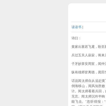
读读书
|
诗曰：
黄家出寨若飞鸢，盼至
兵过五关人寂寂，将来
子牙妙算安周室，闻仲
纵有雄师皆离德，晁田
话说闻太师自从追赶黄
倒海移山，闻风知胜败
计。闻太师看着兵回，
无言。闻太师沉吟半晌
能飞去。”忽听得报：