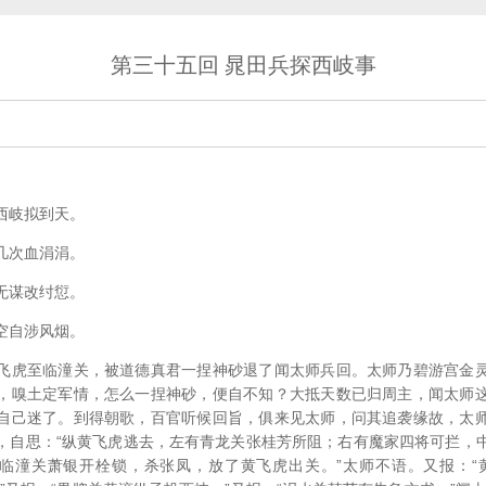
第三十五回 晁田兵探西岐事
西岐拟到天。
几次血涓涓。
无谋改纣愆。
空自涉风烟。
飞虎至临潼关，被道德真君一捏神砂退了闻太师兵回。太师乃碧游宫金
，嗅土定军情，怎么一捏神砂，便自不知？大抵天数已归周主，闻太师
自己迷了。到得朝歌，百官听候回旨，俱来见太师，问其追袭缘故，太
，自思：“纵黄飞虎逃去，左有青龙关张桂芳所阻；右有魔家四将可拦，
“临潼关萧银开栓锁，杀张凤，放了黄飞虎出关。”太师不语。又报：“