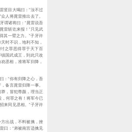
雷竖目大喝曰：“汝不过
”众人将晁雷推出去了。
牙谓诸将曰：“晁雷说吾
晁雷斩讫来报！”只见武
得其一臂之力。”子牙许
你天时不识，地利不知，
。纣之罪恶得罪于天下百
拜镇国武成王，到此只改
力劝丞相，准将军归降，
曰：“你有归降之心，吾
牙，备言晁雷归降一事。
卤莽，冒犯尊颜，理当正
佐，何罪之有！将军今已
招来同见丞相。”子牙许
今方出战，不料被擒，挫
晁雷曰：“弟被南宫适擒见