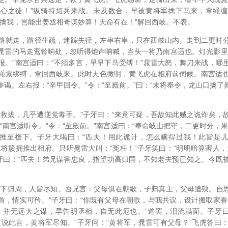
心之徒！”纵骑持短兵来战。未及数合，早被黄将军擒下马来，拿绳
计擒我，岂能出姜丞相奇谋妙算！天命有在！”解回西岐。不表。
路就走，路径生疏，迷踪失径，左串右串，只在西岐山内。走到二更时
晁雷的马走鸾铃响处，忽听得炮声呐喊，当头一将乃南宫适也。灯光影里
报。”南宫适曰：“不须多言，早早下马受缚！”晁雷大怒，舞刀来战，哪
绳索绑缚，拿回西岐来。此时天色微明，黄飞虎在相府前伺候。南宫适
谒。左右报：“辛甲回令。”令：“至殿前。”曰：“末将奉令，龙山口擒
相救拔，几乎遭逆党毒手。”子牙曰：“来意可疑，吾故知此贼之诡诈矣，
“南宫适听令。”令：“至殿前。”南宫适曰：“奉命岐山把守，二更时分，
将推至檐下。子牙大喝曰：“匹夫！用此诡计，怎么瞒得过我！此皆是儿
二将簇拥推出相府。只听晁雷大叫：“冤枉！”子牙笑曰：“明明暗算害人，
子牙曰：“匹夫！弟兄谋害忠良，指望功高归国，不知老夫预已知之。今既
天下归周，人皆尽知。吾兄言：父母俱在朝歌，子归真主，父母遭殃。自
首，情实可矜。”子牙曰：“你既有父母在朝歌，与我共议，设计搬取家眷
，并无远大之谋，早告明丞相，自无此厄也。”道罢，泪流满面。子牙曰
说此言，黄将军尽知。”子牙问：“黄将军，晁雷可有父母？”飞虎答曰：