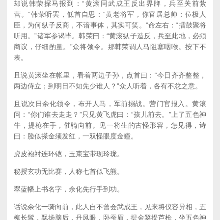
却说韩荣探马报到：“黄滚同武成王反出界牌，兵至关前紮
营。”韩荣听罢，低首自思：“黄老将军，你官居总帅；位极人
臣，为何纵子反商，不谙事体，其实可笑。”命左右：“擂鼓聚将
听用。”诸军参谒毕。韩荣曰：“黄滚纵子造反，兵至此地，必须
商议，仔细酌量。”众将领令。那韩荣调人马阻塞咽喉。按下不
表。
且说黄滚坐在帐里，看着两边子孙，点首曰：“今日齐齐整整，
两边侍立；到明日不知先少谁人？”众人听着，各有不忿之意。
且说次日余化领令，布开人马，军前搦战。营门官报入。黄滚
问：“你们谁去走走？”只见黄飞虎曰：“孩儿前去。”上了五色神
牛，提枪在手，催骑向前。见一将生的古怪形容，怎见得，诗
曰：脸似搽金须发红，一双怪眼度金瞳。
虎皮袍衬连环铠，玉束宝带现玲珑。
秘授玄功无比赛，人称七首似飞熊。
翠蓝幡上书名字，余化先行手到功。
话说余化一骑向前，此人自不曾会武成王，见来将仪容异相，五
柳长髯，飘扬脑后，丹凤眼，卧蚕眉，提金錾提芦枪，坐五色神