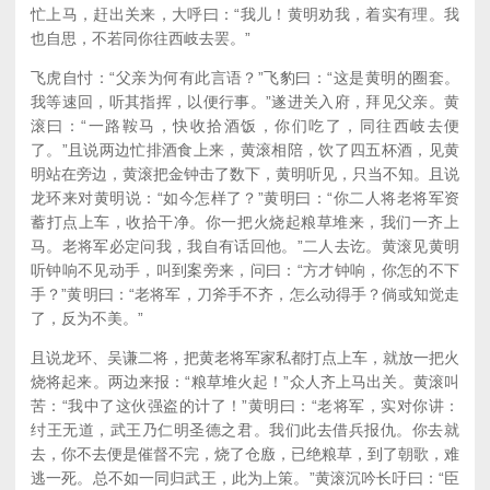
忙上马，赶出关来，大呼曰：“我儿！黄明劝我，着实有理。我
也自思，不若同你往西岐去罢。”
飞虎自忖：“父亲为何有此言语？”飞豹曰：“这是黄明的圈套。
我等速回，听其指挥，以便行事。”遂进关入府，拜见父亲。黄
滚曰：“一路鞍马，快收拾酒饭，你们吃了，同往西岐去便
了。”且说两边忙排酒食上来，黄滚相陪，饮了四五杯酒，见黄
明站在旁边，黄滚把金钟击了数下，黄明听见，只当不知。且说
龙环来对黄明说：“如今怎样了？”黄明曰：“你二人将老将军资
蓄打点上车，收拾干净。你一把火烧起粮草堆来，我们一齐上
马。老将军必定问我，我自有话回他。”二人去讫。黄滚见黄明
听钟响不见动手，叫到案旁来，问曰：“方才钟响，你怎的不下
手？”黄明曰：“老将军，刀斧手不齐，怎么动得手？倘或知觉走
了，反为不美。”
且说龙环、吴谦二将，把黄老将军家私都打点上车，就放一把火
烧将起来。两边来报：“粮草堆火起！”众人齐上马出关。黄滚叫
苦：“我中了这伙强盗的计了！”黄明曰：“老将军，实对你讲：
纣王无道，武王乃仁明圣德之君。我们此去借兵报仇。你去就
去，你不去便是催督不完，烧了仓廒，已绝粮草，到了朝歌，难
逃一死。总不如一同归武王，此为上策。”黄滚沉吟长吁曰：“臣