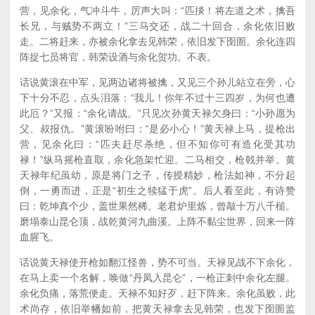
营，见余化，气冲斗牛，厉声大叫：“匹掞！将左道之术，擒吾
长兄，与贼势不两立！”三马交还，战二十回合，余化依旧败
走。二将赶来，亦被余化拿去见韩荣，依旧发下囹圄。余化连四
阵捉七员将官，韩荣设酒与余化贺功。不表。
话说黄滚在中军，见两边诸将被擒，又见三个孙儿站立在旁，心
下十分不忍，点头泪落：“我儿！你年不过十三四岁，为何也遭
此厄？”又报：“余化请战。”只见次孙黄天禄欠身曰：“小孙愿为
父、叔报仇。”黄滚吩咐曰：“是必小心！”黄天禄上马，提枪出
营，见余化曰：“匹夫赶尽杀绝，但不知你可有造化受其功
禄！”纵马摇枪直取，余化急架忙迎。二马相交，枪戟并举。黄
天禄年纪虽幼，原是将门之子，传授精妙，枪法如神，不分起
倒，一勇而进，正是“初生之犊猛于虎”。后人看至此，有诗赞
曰：乾坤真个少，盖世果然稀。老君炉里炼，曾敲十万八千槌。
磨塌泰山昆仑顶，战乾黄河九曲溪。上阵不黏尘世界，回来一阵
血腥飞。
话说黄天禄使开枪如翻江怪兽，势不可当。天禄见战不下余化，
在马上卖一个名解，唤做“丹凤入昆仑”，一枪正刺中余化左腿。
余化负痛，落荒便走。天禄不知好歹，赶下阵来。余化虽败，此
术尚存，依旧举幡如前，把黄天禄拿去见韩荣，也发下囹圄监