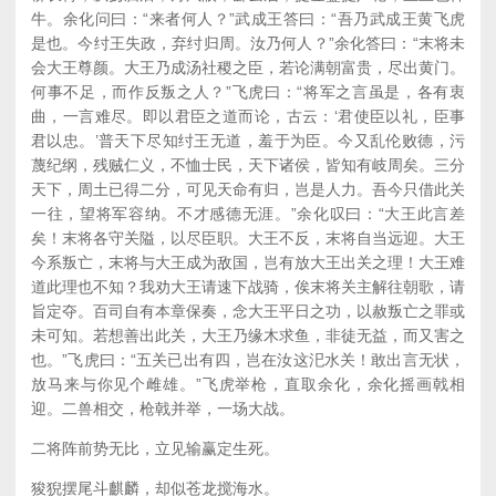
牛。余化问曰：“来者何人？”武成王答曰：“吾乃武成王黄飞虎
是也。今纣王失政，弃纣归周。汝乃何人？”余化答曰：“末将未
会大王尊颜。大王乃成汤社稷之臣，若论满朝富贵，尽出黄门。
何事不足，而作反叛之人？”飞虎曰：“将军之言虽是，各有衷
曲，一言难尽。即以君臣之道而论，古云：‘君使臣以礼，臣事
君以忠。’普天下尽知纣王无道，羞于为臣。今又乱伦败德，污
蔑纪纲，残贼仁义，不恤士民，天下诸侯，皆知有岐周矣。三分
天下，周土已得二分，可见天命有归，岂是人力。吾今只借此关
一往，望将军容纳。不才感德无涯。”余化叹曰：“大王此言差
矣！末将各守关隘，以尽臣职。大王不反，末将自当远迎。大王
今系叛亡，末将与大王成为敌国，岂有放大王出关之理！大王难
道此理也不知？我劝大王请速下战骑，俟末将关主解往朝歌，请
旨定夺。百司自有本章保奏，念大王平日之功，以赦叛亡之罪或
未可知。若想善出此关，大王乃缘木求鱼，非徒无益，而又害之
也。”飞虎曰：“五关已出有四，岂在汝这汜水关！敢出言无状，
放马来与你见个雌雄。”飞虎举枪，直取余化，余化摇画戟相
迎。二兽相交，枪戟并举，一场大战。
二将阵前势无比，立见输赢定生死。
狻猊摆尾斗麒麟，却似苍龙搅海水。