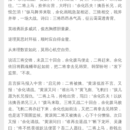
往。”二将上马，拎斧出营，大呼曰：“余化匹夫！擒吾长兄，此
恨怎消！”纵马舞斧来取，余化画戟急架相还。三骑相交，戟斧
并举，一场大战。诗曰：三将昂昂杀气高，征云霭霭透青霄。
英雄勇跃多威武，俊杰胸襟胆量豪。
逆理莫思封拜福，顺时应自得金鳌。
从来理数皆如此，莫用心机空自劳。
说话三将交锋，未及三十回合，余化拨马便走，二将赶来。余化
依旧将戮魂幡举起如前，把二将拿去见韩荣。韩荣吩咐：“发下
监禁。”不表。
且言探马报入中营：“启元帅：二将被擒。”黄滚低首不言。又
报：“余化请战。”黄滚又问：“谁出马？”黄飞彪、飞豹曰：“孩儿
愿为长兄报仇。”二将上马，拎枪出营，骂曰：“余化匹夫！以妖
法擒吾弟兄三人！”拨马来取。三将又战二十回合，余化拨马败
走。飞豹二将亦赶下来，余化也如前法，又把二将拿去见韩荣，
也是送下囹圄监候。黄滚闻二将又被擒去，心下十分懊恼。次日
又报：“余化请战。”黄滚问曰：“谁再去退战？”帐下龙环、吴谦
曰：“终不然畏彼妖法便罢？吾二人愿往。”二将上马，拎戟出