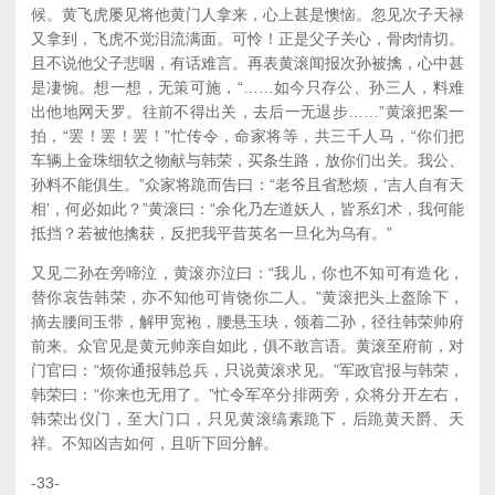
候。黄飞虎屡见将他黄门人拿来，心上甚是懊恼。忽见次子天禄
又拿到，飞虎不觉泪流满面。可怜！正是父子关心，骨肉情切。
且不说他父子悲咽，有话难言。再表黄滚闻报次孙被擒，心中甚
是凄惋。想一想，无策可施，“……如今只存公、孙三人，料难
出他地网天罗。往前不得出关，去后一无退步……”黄滚把案一
拍，“罢！罢！罢！”忙传令，命家将等，共三千人马，“你们把
车辆上金珠细软之物献与韩荣，买条生路，放你们出关。我公、
孙料不能俱生。”众家将跪而告曰：“老爷且省愁烦，‘吉人自有天
相’，何必如此？”黄滚曰：“余化乃左道妖人，皆系幻术，我何能
抵挡？若被他擒获，反把我平昔英名一旦化为乌有。”
又见二孙在旁啼泣，黄滚亦泣曰：“我儿，你也不知可有造化，
替你哀告韩荣，亦不知他可肯饶你二人。”黄滚把头上盔除下，
摘去腰间玉带，解甲宽袍，腰悬玉玦，领着二孙，径往韩荣帅府
前来。众官见是黄元帅亲自如此，俱不敢言语。黄滚至府前，对
门官曰：“烦你通报韩总兵，只说黄滚求见。”军政官报与韩荣，
韩荣曰：“你来也无用了。”忙令军卒分排两旁，众将分开左右，
韩荣出仪门，至大门口，只见黄滚缟素跪下，后跪黄天爵、天
祥。不知凶吉如何，且听下回分解。
-33-