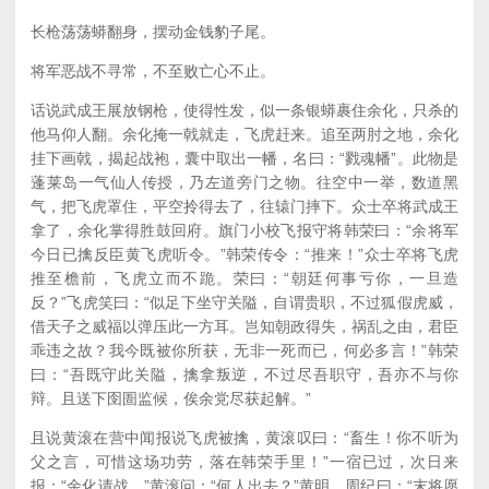
长枪荡荡蟒翻身，摆动金钱豹子尾。
将军恶战不寻常，不至败亡心不止。
话说武成王展放钢枪，使得性发，似一条银蟒裹住余化，只杀的
他马仰人翻。余化掩一戟就走，飞虎赶来。追至两肘之地，余化
挂下画戟，揭起战袍，囊中取出一幡，名曰：“戮魂幡”。此物是
蓬莱岛一气仙人传授，乃左道旁门之物。往空中一举，数道黑
气，把飞虎罩住，平空拎得去了，往辕门摔下。众士卒将武成王
拿了，余化掌得胜鼓回府。旗门小校飞报守将韩荣曰：“余将军
今日已擒反臣黄飞虎听令。”韩荣传令：“推来！”众士卒将飞虎
推至檐前，飞虎立而不跪。荣曰：“朝廷何事亏你，一旦造
反？”飞虎笑曰：“似足下坐守关隘，自谓贵职，不过狐假虎威，
借天子之威福以弹压此一方耳。岂知朝政得失，祸乱之由，君臣
乖违之故？我今既被你所获，无非一死而已，何必多言！”韩荣
曰：“吾既守此关隘，擒拿叛逆，不过尽吾职守，吾亦不与你
辩。且送下囹圄监候，俟余党尽获起解。”
且说黄滚在营中闻报说飞虎被擒，黄滚叹曰：“畜生！你不听为
父之言，可惜这场功劳，落在韩荣手里！”一宿已过，次日来
报：“余化请战。”黄滚问：“何人出去？”黄明、周纪曰：“末将愿