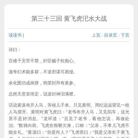
第三十三回 黄飞虎汜水大战
读读书
|
上页
:
目录页
:
下页
诗曰：
百难千灾苦不禁，奸臣贼子枉痴心。
漫夸幻术能多获，不道邪谋可易侵。
余化图功成画饼，韩荣封拜有差参。
总然天意安排定，说道封神泪满襟。
话说黄滚布开人马，等候儿子来。只见黄明、周纪远远望见一枝
人马摆开。黄明对黄飞虎曰：“老爷布开人马，又见陷车，这光
景不是好消息。”龙环道：“且见了老爷，看他怎说，再做处
治。”数骑向前。飞虎在鞍鞒欠身，口称：“父亲，不孝儿飞虎不
能全礼。”黄滚曰：“你是何人？”飞虎答曰：“我是父亲长子黄飞