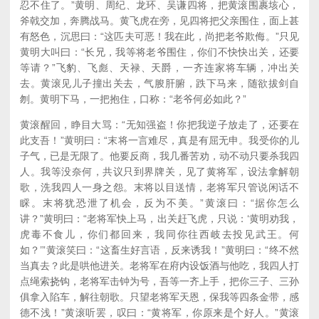
忍不住了。”黄明、周纪、龙环、吴谦四将，把黄滚围裹垓心，
斧戟交加，奔腾战马。黄飞虎在旁，见四将把父亲围住，面上甚
有怒色，沉思曰：“这匹夫可恶！我在此，尚把老爷欺侮。”只见
黄明大叫曰：“长兄，我等将老爷围住，你们不快快出关，还要
等请？”飞豹、飞彪、天禄、天爵，一齐连家将车辆，冲出关
去。黄滚见儿子撞出关去，气朘肝腑，跌下马来，随欲拔剑自
刎。黄明下马，一把抱住，口称：“老爷何必如此？”
黄滚醒回，睁目大骂：“无知强盗！你把我逆子放走了，还要在
此支吾！”黄明曰：“末将一言难尽，真是有屈无申。我受你的儿
子气，已是无限了。他要反商，我几番苦劝，动不动只要杀我四
人。我等没奈何，共议只到界牌关，见了黄将军，设法拿解朝
歌，洗我四人一身之怨。末将以目送情，老将军只管说闲话不
睬。末将犹恐泄了机会，反为不美。”黄滚曰：“据你怎么
讲？”黄明曰：“老将军快上马，出关赶飞虎，只说：‘黄明劝我，
虎毒不食儿，你们都回来，我同你往西岐去投见武王。何
如？’”黄滚笑曰：“这畜生好言语，反来诱我！”黄明曰：“终不然
当真去？此是哄他进关。老将军在府内设饭酒与他吃，我四人打
点绳索挠钩，老将军击钟为号，吾等一齐上手，把你三子、三孙
俱拿入陷车，解往朝歌。只望老将军天恩，保我等四条金带，感
德不浅！”黄滚听罢，叹曰：“黄将军，你原来是个好人。”黄滚