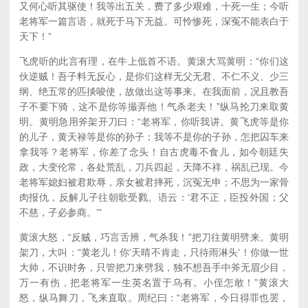
又何心听其驱使！我等出五关，费了多少艰难，十死一生；今听
老将军一篇言语，就死于马下无益。可怜惨死，深冤不能表白于
天下！”
飞虎听的此言有理，在牛上低首不语。黄滚大骂黄明：“你们这
伙逆贼！吾子料无反心，是你们这样无父无君、不仁不义、少三
纲、绝五常的匹掞唆使，故做出这等事来。在我面前，况且教吾
子不要下骑，这不是你等撮弄他！气杀老夫！”纵马抡刀来取黄
明。黄明急用斧架开刀曰：“老将军，你听我讲。黄飞虎等是你
的儿子，黄天禄等是你的孙子；我等不是你的子孙，怎把囚车来
拿我等？老将军，你差了念头！自古虎毒不食儿，如今朝廷失
政，大变伦常，各处荒乱，刀兵四起，天降不祥，祸乱已现。今
老将军媳妇被君欺辱，亲女被君摔死，沉冤无申；不思为一家骨
肉报仇，反解儿子往朝歌受戮。语云：‘君不正，臣投外国；父
不慈，子必参商。’”
黄滚大怒，“反贼，巧言舌辨，气杀我！”把刀往黄明劈来。黄明
架刀，大叫：“黄老儿！你‘天晴不肯走，只待雨淋头’！你做一世
大帅，不识时务，只管把刀来劈我，独不想吾手中斧无眉少目，
万一有伤，把老将军一生英名置于乌有。小侄怎敢！”黄滚大
怒，纵马舞刀，飞来直取。周纪曰：“老将军，今日得罪也罢，