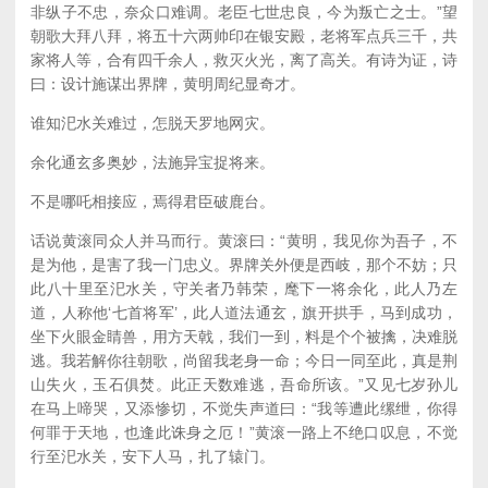
非纵子不忠，奈众口难调。老臣七世忠良，今为叛亡之士。”望
朝歌大拜八拜，将五十六两帅印在银安殿，老将军点兵三千，共
家将人等，合有四千余人，救灭火光，离了高关。有诗为证，诗
曰：设计施谋出界牌，黄明周纪显奇才。
谁知汜水关难过，怎脱天罗地网灾。
余化通玄多奥妙，法施异宝捉将来。
不是哪吒相接应，焉得君臣破鹿台。
话说黄滚同众人并马而行。黄滚曰：“黄明，我见你为吾子，不
是为他，是害了我一门忠义。界牌关外便是西岐，那个不妨；只
此八十里至汜水关，守关者乃韩荣，麾下一将余化，此人乃左
道，人称他‘七首将军’，此人道法通玄，旗开拱手，马到成功，
坐下火眼金睛兽，用方天戟，我们一到，料是个个被擒，决难脱
逃。我若解你往朝歌，尚留我老身一命；今日一同至此，真是荆
山失火，玉石俱焚。此正天数难逃，吾命所该。”又见七岁孙儿
在马上啼哭，又添惨切，不觉失声道曰：“我等遭此缧绁，你得
何罪于天地，也逢此诛身之厄！”黄滚一路上不绝口叹息，不觉
行至汜水关，安下人马，扎了辕门。