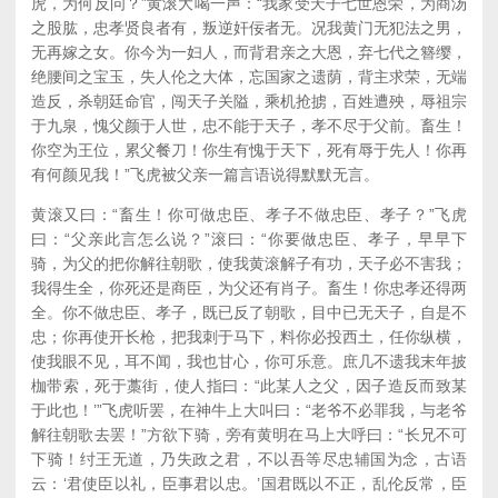
虎，为何反问？”黄滚大喝一声：“我家受天子七世恩荣，为商汤
之股肱，忠孝贤良者有，叛逆奸佞者无。况我黄门无犯法之男，
无再嫁之女。你今为一妇人，而背君亲之大恩，弃七代之簪缨，
绝腰间之宝玉，失人伦之大体，忘国家之遗荫，背主求荣，无端
造反，杀朝廷命官，闯天子关隘，乘机抢掳，百姓遭殃，辱祖宗
于九泉，愧父颜于人世，忠不能于天子，孝不尽于父前。畜生！
你空为王位，累父餐刀！你生有愧于天下，死有辱于先人！你再
有何颜见我！”飞虎被父亲一篇言语说得默默无言。
黄滚又曰：“畜生！你可做忠臣、孝子不做忠臣、孝子？”飞虎
曰：“父亲此言怎么说？”滚曰：“你要做忠臣、孝子，早早下
骑，为父的把你解往朝歌，使我黄滚解子有功，天子必不害我；
我得生全，你死还是商臣，为父还有肖子。畜生！你忠孝还得两
全。你不做忠臣、孝子，既已反了朝歌，目中已无天子，自是不
忠；你再使开长枪，把我刺于马下，料你必投西土，任你纵横，
使我眼不见，耳不闻，我也甘心，你可乐意。庶几不遗我末年披
枷带索，死于藁街，使人指曰：“此某人之父，因子造反而致某
于此也！’”飞虎听罢，在神牛上大叫曰：“老爷不必罪我，与老爷
解往朝歌去罢！”方欲下骑，旁有黄明在马上大呼曰：“长兄不可
下骑！纣王无道，乃失政之君，不以吾等尽忠辅国为念，古语
云：‘君使臣以礼，臣事君以忠。’国君既以不正，乱伦反常，臣