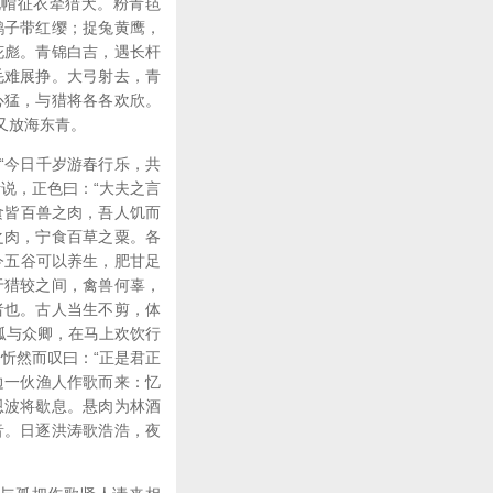
花帽征衣牵猎犬。粉青毡
鹞子带红缨；捉兔黄鹰，
花彪。青锦白吉，遇长杆
毛难展挣。大弓射去，青
心猛，与猎将各各欢欣。
又放海东青。
“今日千岁游春行乐，共
说，正色曰：“大夫之言
食皆百兽之肉，吾人饥而
之肉，宁食百草之粟。各
今五谷可以养生，肥甘足
于猎较之间，禽兽何辜，
者也。古人当生不剪，体
孤与众卿，在马上欢饮行
忻然而叹曰：“正是君正
边一伙渔人作歌而来：忆
恩波将歇息。悬肉为林酒
音。日逐洪涛歌浩浩，夜