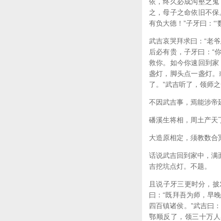
依，终久必成沟壑之鬼
之，母子之命依旧不保
有负大德！”子牙曰：“
武吉哀哭拜求曰：“老
后必有贵，子牙曰：“
救你。如今你速回到家
盏灯，脚头点一盏灯。
了。”武吉听了，领师
不因武吉事，焉能涉帝
磻溪生将相，周土产天
大造原相定，须教数合
话说武吉回到家中，满
吉挖坑点灯。不题。
且说子牙三更时分，披
曰：“既拜吾为师，早
四百镇诸侯。”武吉曰
鄂顺反了，领三十万人