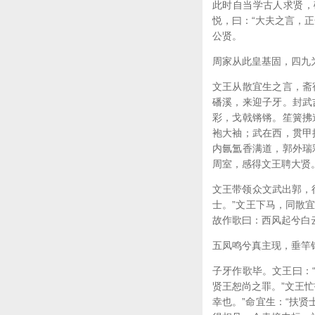
此时自当学古人求贤，
悦，曰：“大夫之言，
公贤。
周家从此皇基固，四九
文王从散宜生之言，斋
磻溪，来迎子牙。封武
彩，戈戟锵锵。笙簧拂
袍大袖；武在西，贯甲
内氤氲香满道，郭外瑞
周室，感得文王聘大贤
文王带领众文武出郭，
士。”文王下马，同散
故作歌曰：西风起兮白
五凤鸣兮真主现，垂竿
子牙作歌毕。文王曰：
贤王恕尚之罪。”文王
幸也。”命宜生：“扶