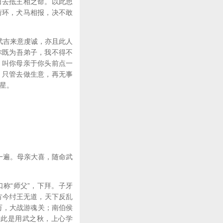
日去抵王相之命。以此思
衔环，犬马相报，决不敢
武吉来意虔诚，亦且此人
你既为吾弟子，我不得不
；叫你母亲于你头前点一
，只管去做生意，再无事
星。
一遍。母亲大喜，随命武
称“师父”，下拜。子牙
方今纣王无道，天下反乱
万，大战游魂关；南伯侯
。此是用武之秋，上心学