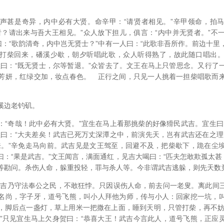
声甚是奇异，内中必有大贤。命辛甲：“请贤者相见。”辛甲领命，拍
者？请出来与吾大王相见。”众人放下担儿，俱言：“内中并无贤者。”不
曰：“歌韵清奇，内中岂无贤士？”中有一人曰：“此歌非吾所作。前边十
打柴回来，磻溪少歇，朝夕听唱此歌，众人听得熟了，故此随口唱出
王曰：“既无贤士，尔等暂退。”众皆去了。文王在马上只管思念。又行了
芳妍，红绿交加，妆点春色。 正行之间，只见一人挑着一担柴唱歌而
溪边老钓矶。
：“奇哉！此中必有大贤。”宜生在马上看那挑柴的好像猾民武吉。宜生曰
王曰：“大夫差矣！武吉已死万丈深潭之中，前演先天，岂有武吉还在之理
来。”辛免走马向前。武吉见是文王驾至，回避不及，把柴歇下，跪在尘
：“果是武吉。”文王闻言，满面通红，见吉大喝曰：“匹夫怎敢欺孤太甚
等勘问。杀伤人命，躲重投轻，罪与杀人等。今非谓武吉逃躲，则先天数
“吉乃守法奉公之民，不敢狂悖。只因误伤人命，前去问一老叟。离此间
名尚，字子牙，道号飞熊，叫小人拜他为师，传与小人：回家挖一坑，
，脚后点一盏灯，草上用米一把撒在上面，睡到天明，只管打柴，再不妨
。”只见宜生马上欠身贺曰：“恭喜大王！武吉今言此人，道号飞熊，正应