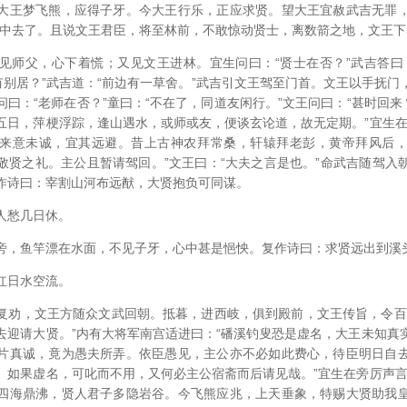
大王梦飞熊，应得子牙。今大王行乐，正应求贤。望大王宜赦武吉无罪
林中去了。且说文王君臣，将至林前，不敢惊动贤士，离数箭之地，文王
见师父，心下着慌；又见文王进林。宜生问曰：“贤士在否？”武吉答曰
有别居？”武吉道：“前边有一草舍。”武吉引文王驾至门首。文王以手抚
曰：“老师在否？”童曰：“不在了，同道友闲行。”文王问曰：“甚时回来
五日，萍梗浮踪，逢山遇水，或师或友，便谈玄论道，故无定期。”宜生在
来意未诚，宜其远避。昔上古神农拜常桑，轩辕拜老彭，黄帝拜风后
敬贤之礼。主公且暂请驾回。”文王曰：“大夫之言是也。”命武吉随驾入
作诗曰：宰割山河布远猷，大贤抱负可同谋。
人愁几日休。
旁，鱼竿漂在水面，不见子牙，心中甚是悒怏。复作诗曰：求贤远出到溪
红日水空流。
复劝，文王方随众文武回朝。抵暮，进西岐，俱到殿前，文王传旨，令百
去迎请大贤。”内有大将军南宫适进曰：“磻溪钓叟恐是虚名，大王未知真
片真诚，竟为愚夫所弄。依臣愚见，主公亦不必如此费心，待臣明日自
。如果虚名，可叱而不用，又何必主公宿斋而后请见哉。”宜生在旁厉声言
四海鼎沸，贤人君子多隐岩谷。今飞熊应兆，上天垂象，特赐大贤助我