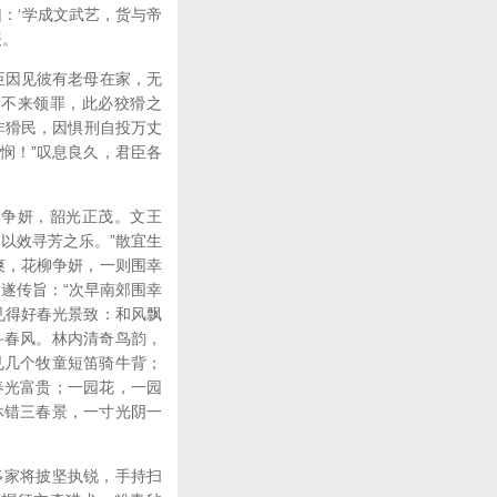
：‘学成文武艺，货与帝
表。
臣因见彼有老母在家，无
，不来领罪，此必狡猾之
非猾民，因惧刑自投万丈
悯！”叹息良久，君臣各
李争妍，韶光正茂。文王
以效寻芳之乐。”散宜生
爽，花柳争妍，一则围幸
遂传旨：“次早南郊围幸
见得好春光景致：和风飘
斗春风。林内清奇鸟韵，
见几个牧童短笛骑牛背；
春光富贵；一园花，一园
休错三春景，一寸光阴一
多家将披坚执锐，手持扫