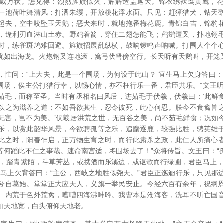
威万状。怎见得：烈烈旌旗似火，辉辉造盖遮天。锦衣绣袄驾黄鹰，
一池荷叶舞清风；打洒朱缨，开放桃花浮水面。只见：赶獐猎犬，钻天
起去，空中咬坠玉天鹅；恶犬来时，就地拖番梅花鹿。青锦白吉，锦豹
，逢利刃血淋山土赤。野鸡着箭，穿住二翅怎能飞；鸬鹚遭叉，扑地翎
时，练雀斑鸠难回避。旌旗招展乱纵横，鼓响锣鸣声呐喊。打围人个个
犹如出海龙。火炮钢叉连地滚，窝弓伏弩傍空行。长天听有天鹅叫，开笼
，忙问：“上大夫，此是一个围场，为何设于此山？”宜生马上欠身答曰：
围场，俟主公打猎行幸，以畅心情，亦不枉行乐一番，君臣共乐。”文王听
茹毛，而称至圣。当时有丞相名曰风后，进茹毛于伏羲，伏羲曰：‘此鲜
以之为滋养之道；不如吾欲其生，忍令彼死，此心何忍。朕今不食禽兽
无害，岂不为美。’伏羲居洪荒之世，无百谷之美，尚不茹毛鲜食；况如
乐，以赏此韶华风景，今欲骋孤等之乐，追麋逐鹿，较强比胜，骋英雄
此之时，阳春乍启，正万物生育之时，而行此肃杀之政，此仁人所痛心
等何蹈此不仁之事哉。速命南宫适，将围场去了！”众将传旨。文王曰：“
纭，踏青紫陌，斗草芳丛，或携酒而乐溪边，或讴歌而行绿圃，君臣马上，
生马上欠背答曰：“主公，西岐之地胜似尧天。”君臣正迤逦行乐，只见那
兮自葛始。堂堂正大应天人，义旗一举民安止。今经六百有余年，祝纲
。内荒于色外荒禽，嘈嘈四海沸呻吟。我曹本是沧海客，洗耳不听亡国
如天地宽，白头俯仰天地老。