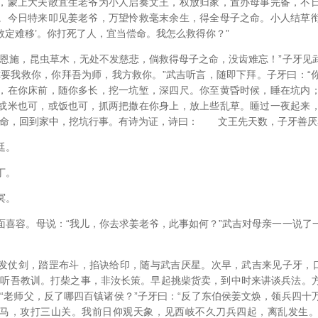
，蒙上大夫散宜生老爷为小人启奏文王，权放归家，置办母事完备，不
。今日特来叩见姜老爷，万望怜救毫末余生，得全母子之命。小人结草
‘数定难移’。你打死了人，宜当偿命。我怎么救得你？”
爷恩施，昆虫草木，无处不发慈悲，倘救得母子之命，没齿难忘！”子牙见
你要我救你，你拜吾为师，我方救你。”武吉听言，随即下拜。子牙曰：“
，在你床前，随你多长，挖一坑堑，深四尺。你至黄昏时候，睡在坑内
或米也可，或饭也可，抓两把撒在你身上，放上些乱草。睡过一夜起来
之命，回到家中，挖坑行事。有诗为证，诗曰： 文王先天数，子牙善厌
廷。
丁。
冥。
面喜容。母说：“我儿，你去求姜老爷，此事如何？”武吉对母亲一一说了
发仗剑，踏罡布斗，掐诀给印，随与武吉厌星。次早，武吉来见子牙，口
晚听吾教训。打柴之事，非汝长策。早起挑柴货卖，到中时来讲谈兵法。
：“老师父，反了哪四百镇诸侯？”子牙曰：“反了东伯侯姜文焕，领兵四十
马，攻打三山关。我前日仰观天象，见西岐不久刀兵四起，离乱发生