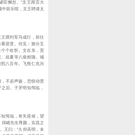
诸臣懈怠。”文王闻言大
城中鼓乐喧，文王聘请太
文王摆列军马成行，前往
来看迎贤。但见：旗分五
士个个欢忻。文在东，宽
夜、叔夏等八俊相随。城
雍熙八百年。飞熊仁兆兴
驻，不必声扬，恐惊动贤
牙之后。子牙明知驾临，
不知驾临，有失迎候，望
，得睹先生尊颜，实昌之
。王曰：“久仰高明，未