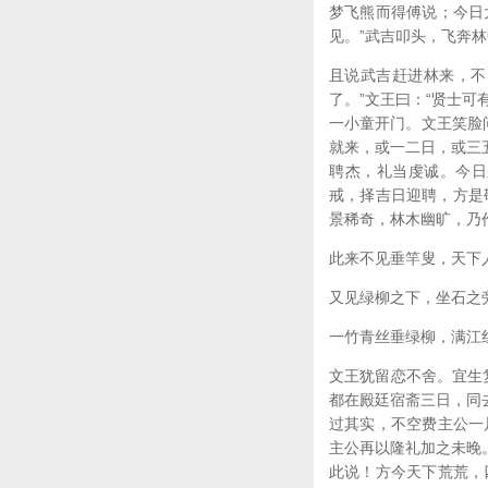
梦飞熊而得傅说；今日
见。”武吉叩头，飞奔
且说武吉赶进林来，不
了。”文王曰：“贤士可
一小童开门。文王笑脸问
就来，或一二日，或三
聘杰，礼当虔诚。今日
戒，择吉日迎聘，方是
景稀奇，林木幽旷，乃
此来不见垂竿叟，天下
又见绿柳之下，坐石之
一竹青丝垂绿柳，满江
文王犹留恋不舍。宜生
都在殿廷宿斋三日，同
过其实，不空费主公一
主公再以隆礼加之未晚
此说！方今天下荒荒，