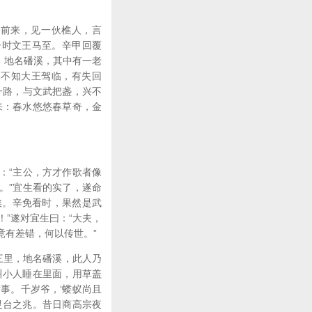
马前来，见一伙樵人，言
一时文王马至。辛甲回覆
里，地名磻溪，其中有一老
。不知大王驾临，有失回
一路，与文武把盏，兴不
来：春水悠悠春草奇，金
：“主公，方才作歌者像
。”宜生看的实了，遂命
埃。辛免看时，果然是武
！”遂对宜生曰：“大夫，
竟有差错，何以传世。”
三里，地名磻溪，此人乃
叫小人睡在里面，用草盖
事。千岁爷，‘蝼蚁尚且
灵台之兆。昔日商高宗夜