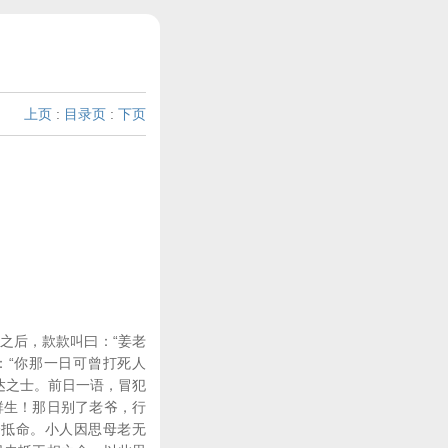
上页
:
目录页
:
下页
之后，款款叫曰：“姜老
：“你那一日可曾打死人
达之士。前日一语，冒犯
群生！那日别了老爷，行
合抵命。小人因思母老无