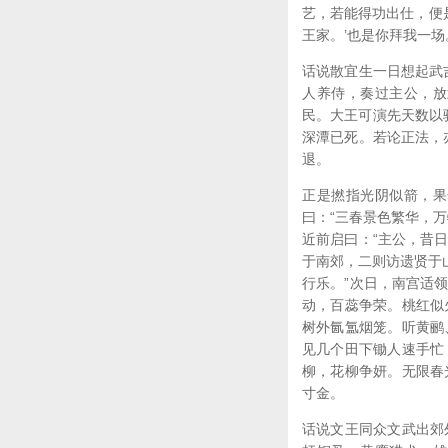
艺，若能得功出仕，便
王家。’也是你拜我一
话说散宜生一日想起武
人养侍，奏过主公，放
民。大王可演先天数以
深潭已死。若论正法，
退。
正是撚指光阴似箭，果
曰：“三春景色繁华，
近前启曰：“主公，昔
于南郊，二则访遗贤于
行乐。”次日，南宫适
动，百蕊争荣。桃红似
树外氤氲烟笼。听黄鹂
见几个田下锄人速手忙
柳，花柳争妍。无限春
寸金。
话说文王同众文武出郊