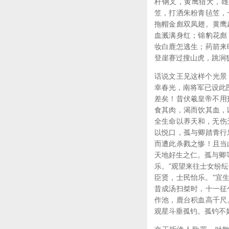
杆钢叉，黄鹰猎犬，雄
笠，打洒朱粉青毡笠，
拖帽金彪双凤翅。黄鹰
血溅满身红；锦豹花彪
妆白鹿怎逃生；药箭来
登崖赛过搜山虎，跳涧
话说文王见这样个光景
幸春光，南将军已设此
差矣！昔伏羲皇帝不用
食其肉，渴而饮其血，
全生命以养天和，无伤
以悦口，孤与卿踏青行
而遭此杀戮之惨！且当
天地好生之仁。孤与卿
乐。”观望来往士女纷
臣贤，士民怡乐。”宜
昔成汤扫桀时，十一征
作池，鹿台积血高千尺
观星斗垂孤钓。孤钓不