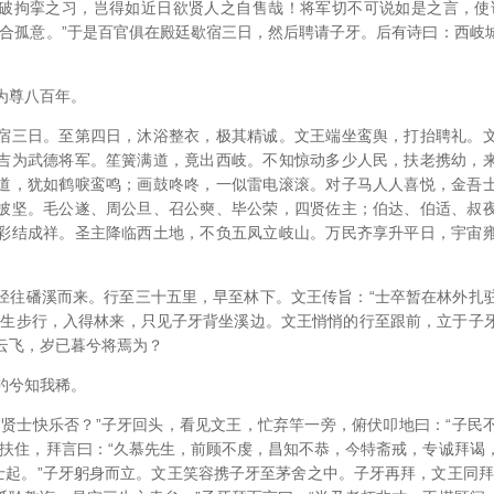
破拘挛之习，岂得如近日欲贤人之自售哉！将军切不可说如是之言，使
正合孤意。”于是百官俱在殿廷歇宿三日，然后聘请子牙。后有诗曰：西岐
为尊八百年。
宿三日。至第四日，沐浴整衣，极其精诚。文王端坐鸾舆，打抬聘礼。
吉为武德将军。笙簧满道，竟出西岐。不知惊动多少人民，扶老携幼，
道，犹如鹤唳鸾鸣；画鼓咚咚，一似雷电滚滚。对子马人人喜悦，金吾
披坚。毛公遂、周公旦、召公奭、毕公荣，四贤佐主；伯达、伯适、叔
彩结成祥。圣主降临西土地，不负五凤立岐山。万民齐享升平日，宇宙
。
径往磻溪而来。行至三十五里，早至林下。文王传旨：“士卒暂在林外扎
宜生步行，入得林来，只见子牙背坐溪边。文王悄悄的行至跟前，立于子
云飞，岁已暮兮将焉为？
钓兮知我稀。
“贤士快乐否？”子牙回头，看见文王，忙弃竿一旁，俯伏叩地曰：“子民
忙扶住，拜言曰：“久慕先生，前顾不虔，昌知不恭，今特斋戒，专诚拜谒
贤士起。”子牙躬身而立。文王笑容携子牙至茅舍之中。子牙再拜，文王同拜