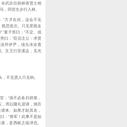
，令武吉往前林请贤士相
下马，同宜生步行入林。
：“方才在此，这会不见
门，犹恐造次。只见里面走
？”童子答曰：“不定。或
旁曰：“臣启主公：求贤
，汤拜伊尹，须当沐浴斋
朝。文王行至溪边，见光
头，不见贤人只见钩。
官：“俱不必各归府第，
实，而以隆礼迎请，倘言
去请来。如果才副其名，
曰：“将军！此事不是如
皇基，是西岐之福泽也。