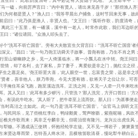
宜生曰：“此歌韵度清奇，其中必定有大贤隐于此地。”文王命辛甲：
下马一磕，向前厉声言曰：“内中有贤人，请出来见吾千岁！”那些渔人齐
“你们为何都是贤人？”渔人曰：“我等早晨出户捕鱼，这时节回来无事，故此
前启曰：“此乃俱是渔人，非贤人也。”文王曰：“孤听作歌，韵度清奇，
。离此三十五里，有一磻溪，溪中有一老人，时常作此歌，我们耳边听
王曰：“诸位请回。”众渔人叩头去了。
个“洗耳不听亡国音”。旁有大夫散宜生欠背言曰：“‘洗耳不听亡国音’者
不知深义。”昌曰：“此一句乃尧王访舜天子故事。昔尧有德，乃生不肖之男
行至山僻幽静之乡，见一人倚溪临水，将一小瓢儿在水中转。尧王问曰
看破世情，却了名利，去了家私，弃了妻子，离爱欲是非之门，抛红尘之径
平生之愿足矣。’尧王听罢大喜，‘此人眼空一世，忘富贵之荣，远是非之
：‘贤者，吾非他人，朕乃帝尧。今见大贤有德，欲将天子之位让尔，可否
只手掩住耳朵飞跑，跑至溪边洗耳。正洗之间，又见一人牵一只牛来吃水
耳。其人又曰：‘此耳有多少秽污，只管洗？’那人洗完，方开口答曰：‘
，有误此牛吃水。’其人听了，把牛牵至上流而饮。那人曰：‘为甚事便走
’当时高洁之士如此。此一句乃是‘洗耳不听亡国音’。”众官马上俱听文
，与民同乐，见了些桃红李白，鸭绿鹅黄，莺声嘹呖，紫燕呢喃，风吹
起樵夫作歌而来：凤非乏兮麟非无，但嗟治世有隆污。龙兴云出虎生风
与犁锄。不遇成汤三使聘，怀抱经纶学左徒。又不见一傅岩子，箫箫蓑
古来贤达辱而荣，岂特吾人终水浒。且横牧笛歌清昼，慢叱犁牛耕白云