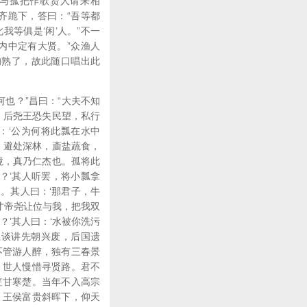
“与孤把作歌贤人请来相
齐跪下，答曰：“吾等都
我等俱是‘闲’人。”不一
内中定有大贤。”众渔人
的熟了，故此随口唱出此
何也？”昌曰：“大夫不知
；后尧王恐失民望，私行
：‘公为何将此瓢在水中
，避处深林，齑盐蔬食，
境，真乃仁杰也。孤将此
？’其人听罢，将小瓢拿
。其人曰：‘那君子，牛
方才帝尧让位与我，把我双
？’其人曰：‘水被你洗污
王谈讲先朝兴废，后国遗
不管游人醉，独有三春景
，世人慢惜寻贤路。君不
笠甘寒楚。当年不入高宗
。王侯富贵斜晖下，仰天