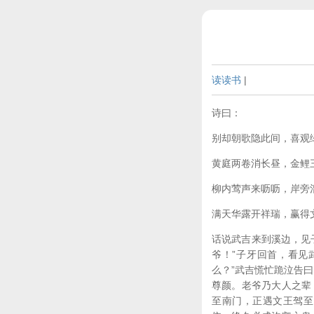
读读书
|
诗曰：
别却朝歌隐此间，喜观
黄庭两卷消长昼，金鲤
柳内莺声来呖呖，岸旁
满天华露开祥瑞，赢得
话说武吉来到溪边，见
爷！”子牙回首，看见
么？”武吉慌忙跪泣告
尊颜。老爷乃大人之辈
至南门，正遇文王驾至