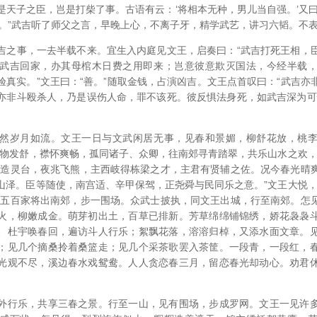
是天子之臣，岂是打柴了事。古语有云：‘将相本无种，男儿当自强。’又曰
场。”武吉听了师父之言，早晚上心，不离子牙，精学武艺，讲习六韬。不
吉之事，一去半载不来。宜生入内庭见文王，启奏曰：“武吉打死王相，
武吉回家，办其母棺木日费之用即来；岂意彼意欺灭国法，今经半载
验真实。”文王曰：“善。”随取金钱，占演凶吉。文王点首叹曰：“武吉亦
亦非斗殴杀人，乃是误伤人命，罪不该死。彼反惧法身死，如武吉深为可
然岁月如流。文王一日与文武闲居无事，见春和景媚，柳舒花放，桃
万物发舒，襟怀爽畅，孤同诸子、众卿，往南郊寻青踏翠，共乐山水之欢，
日造灵台，夜兆飞熊，主西岐得栋梁之才，主君有贤辅之佐。况今春光晴
山泽。臣等随使，南宫适、辛甲保驾，正尧舜与民同乐之意。”文王大悦，
领五百家将出南郊，步一围场。众武士披执，同文王出城，行至南郊。怎
火，柳嫩成金。萌芽初出土，百草已排新。芳草绵绵铺锦绣，娇花袅袅
、杜宇唤春回，遍访斗人行乐；絮飘花落，溶溶归棹，又添水面文章。
；见几个摘桑拎着桑篮走；见几个采茶歌罢入茶筐。一段青，一段红，
光观不尽，溪边春水戏鸳鸯。人人贪恋春三月，留恋春光却动心。劝君
外行乐，共享三春之景。行至一山，见有围场，步成罗网。文王一见许