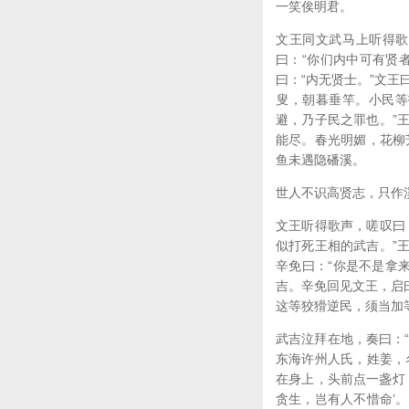
一笑俟明君。
文王同文武马上听得歌
曰：“你们内中可有贤
曰：“内无贤士。”文王
叟，朝暮垂竿。小民等
避，乃子民之罪也。”
能尽。春光明媚，花柳
鱼未遇隐磻溪。
世人不识高贤志，只作
文王听得歌声，嗟叹曰
似打死王相的武吉。”
辛免曰：“你是不是拿
吉。辛免回见文王，启曰
这等狡猾逆民，须当加
武吉泣拜在地，奏曰：
东海许州人氏，姓姜，
在身上，头前点一盏灯
贪生，岂有人不惜命’