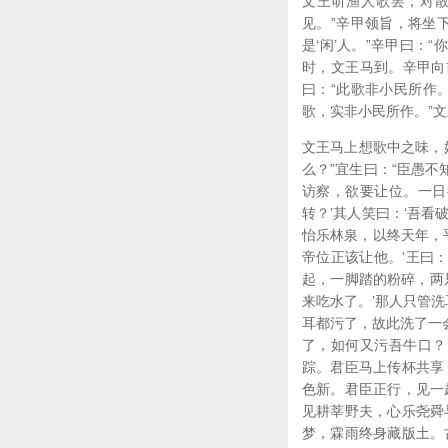
文王听渔人歌罢，对散
见。”辛甲领旨，将坐
是‘闲’人。”辛甲曰：
时，文王马到。辛甲向
曰：“此歌非小民所作
歌，实非小民所作。”文
文王马上想歌中之味，好
么？”宜生曰：“臣愚
访察，欲要让位。一日
转？’其人笑曰：‘吾
怡乐林泉，以终天年，
帝位正该让他。’王曰
起，一脚踏的粉碎，两
来吃水了。’那人只管洗
耳都污了，故此洗了一会
了，如何又污吾牛口？
踪。君臣马上传杯共享
色新。君臣正行，见一
见耕莘野夫，心乐尧舜
梦，霖雨终身藏版土。