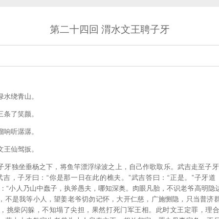
第二十四回 渭水文王聘子牙
绿水绕青山。
三条了笑颜。
溜响听潺潺。
文王仙驾扳。
子牙独坐垂杨之下，将鱼竿漂浮绿波之上，自己作歌取乐。武吉走至子牙
武吉，子牙曰：“你是那一日在此的樵夫。”武吉答曰：“正是。”子牙道
曰：“小人乃山中蠢子，执斧愚夫，哪知深奥。肉眼凡胎，不识老爷高明隐
，不是我等小人，望姜老爷切勿记怀，大开仁慈，广施恻隐，只当普济
，挑柴闪躲，不知塌了尖担，果然打死门军王相。此时文王定罪，理