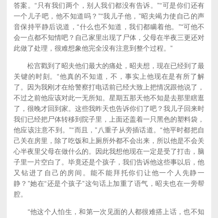
答案。“只有我们两个，别人我们都没有告诉。”“可是你们还有
一个儿子吧，他不知道吗？”“我儿子他，”昭夫竭力使自己的声
音保持平静后说道，“什么也不知道，我们都瞒着他。”“可他不
会一点都不知情吧？自己家里出现了尸体，父母在半夜三更还对
此做了处理，很难想象他完全没有注意到整个过程。”
松宫戳到了昭夫他们最大的痛处，昭夫想，现在已经到了最
关键的时刻。“他真的不知道，不，事实上他现在是有所了解
了。因为我刚才在给警察打电话前已经大致上把情况跟他说了，
不过之前他应该对此一无所知。星期五那天他不知是去那里瞎逛
了，很晚才回到家。这些我昨天也告诉你们了吧？我儿子回来时
我们已经把尸体转移到院子里，上面还盖着一只黑色的塑料袋，
他应该注意不到。”“而且，”八重子从旁插话道。“他平时都把自
己关在房里，除了吃饭和上厕所外都不会出来，所以他是不会关
心半夜里父母在做什么的。因此我想他现在一定是受了打击，脑
子里一片空白了。毕竟还是个孩子，我们告诉他这些事以后，他
又钻进了自己的房间。能不能拜托你们让他一个人先静一
静？”她在“还是个孩子”这句话上加重了语气，昭夫也在一旁帮
腔。
“他这个人怕生，和第一次见面的人都很难搭上话，也不知