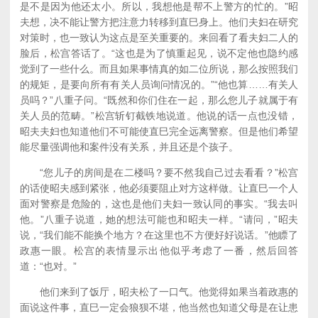
是不是因为他还太小。所以，我想他是帮不上警方的忙的。”昭
夫想，决不能让警方把注意力转移到直巳身上。他们夫妇在研究
对策时，也一致认为这点是至关重要的。来回看了看夫妇二人的
脸后，松宫答话了。“这也是为了慎重起见，说不定他也隐约感
觉到了一些什么。而且如果事情真的如二位所说，那么按照我们
的规矩，是要向所有有关人员询问情况的。”“他也算……有关人
员吗？”八重子问。“既然和你们住在一起，那么您儿子就属于有
关人员的范畴。”松宫斩钉截铁地说道。他说的话一点也没错，
昭夫夫妇也知道他们不可能使直巳完全远离警察。但是他们希望
能尽量强调他和案件没有关系，并且还是个孩子。
“您儿子的房间是在二楼吗？要不然我自己过去看看？”松宫
的话使昭夫感到紧张，他必须要阻止对方这样做。让直巳一个人
面对警察是危险的，这也是他们夫妇一致认同的事实。“我去叫
他。”八重子说道，她的想法可能也和昭夫一样。“请问，”昭夫
说，“我们能不能换个地方？在这里也不方便好好说话。”他瞟了
政惠一眼。松宫的表情显示出他似乎考虑了一番，然后回答
道：“也对。”
他们来到了饭厅，昭夫松了一口气。他觉得如果当着政惠的
面说这件事，直巳一定会狼狈不堪，他当然也知道父母是在让患