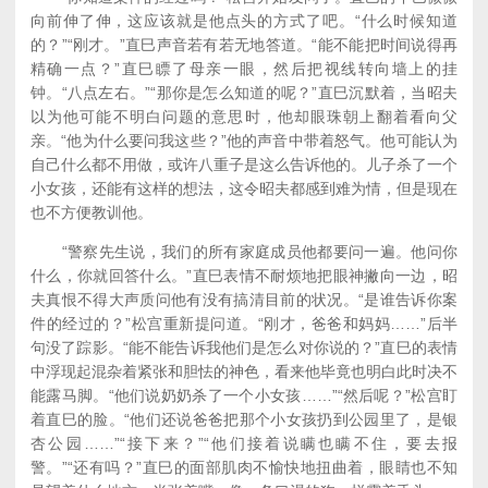
向前伸了伸，这应该就是他点头的方式了吧。“什么时候知道
的？”“刚才。”直巳声音若有若无地答道。“能不能把时间说得再
精确一点？”直巳瞟了母亲一眼，然后把视线转向墙上的挂
钟。“八点左右。”“那你是怎么知道的呢？”直巳沉默着，当昭夫
以为他可能不明白问题的意思时，他却眼珠朝上翻着看向父
亲。“他为什么要问我这些？”他的声音中带着怒气。他可能认为
自己什么都不用做，或许八重子是这么告诉他的。儿子杀了一个
小女孩，还能有这样的想法，这令昭夫都感到难为情，但是现在
也不方便教训他。
“警察先生说，我们的所有家庭成员他都要问一遍。他问你
什么，你就回答什么。”直巳表情不耐烦地把眼神撇向一边，昭
夫真恨不得大声质问他有没有搞清目前的状况。“是谁告诉你案
件的经过的？”松宫重新提问道。“刚才，爸爸和妈妈……”后半
句没了踪影。“能不能告诉我他们是怎么对你说的？”直巳的表情
中浮现起混杂着紧张和胆怯的神色，看来他毕竟也明白此时决不
能露马脚。“他们说奶奶杀了一个小女孩……”“然后呢？”松宫盯
着直巳的脸。“他们还说爸爸把那个小女孩扔到公园里了，是银
杏公园……”“接下来？”“他们接着说瞒也瞒不住，要去报
警。”“还有吗？”直巳的面部肌肉不愉快地扭曲着，眼睛也不知