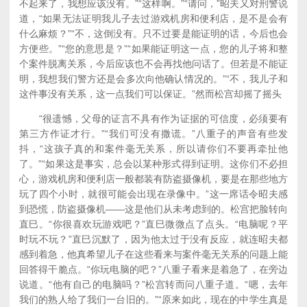
不起来了，我想应该没有。”“这样啊。”“请问，”昭夫又对刑警说
道，“如果无法证明我儿子去过游戏机房和便利店，是不是会有
什么麻烦？”“不，这倒没有。只不过要是能证明的话，今后也会
方便些。”“您的意思是？”“如果能证明这一点，您的儿子将和整
个案件脱离关系，今后应该也不会再找他问话了。但若是不能证
明，我想我们警方还是会多次向他确认情况的。”“不，我儿子和
这件事没有关系，这一点我们可以保证。”然而松宫却摇了摇头
“很遗憾，父母的证言不具有作为证据的可信度，必须要有
第三方作证才行。”“我们可没有撒谎。”八重子的声音有些发
抖，“这孩子真的和案件毫无关系，所以请你们不要再牵扯他
了。”“如果这是事实，总会以某种形式得到证明。这你们不必担
心，游戏机房和便利店一般都装有防盗摄像机，要是在那些地方
玩了四个小时，就很可能会出现在录像中。”这一席话令昭夫感
到恐慌，防盗摄像机——这是他们从未考虑到的。松宫把脸转向
直巳。“你很喜欢玩游戏吧？”直巳微微点了点头。“电脑呢？平
时玩不玩？”直巳沉默了，因为他太过于没有反应，就连昭夫都
感到着急，他真希望儿子在这些看来与案件毫无关系的问题上能
回答得干脆点。“你玩电脑的吧？”八重子看来是着急了，在旁边
说道。“他有自己的电脑吗？”松宫转而问八重子道。“嗯，去年
我们的熟人给了我们一台旧的。”“原来如此，现在的中学生真是