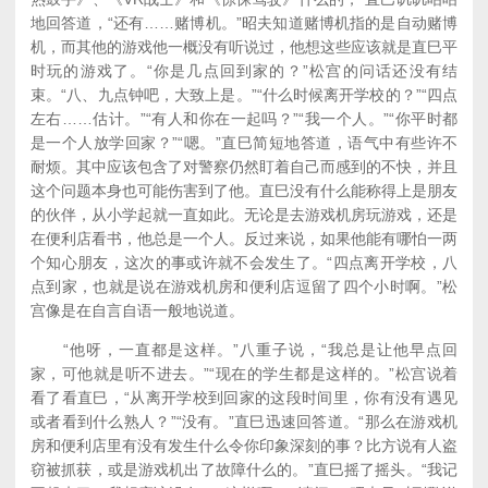
地回答道，“还有……赌博机。”昭夫知道赌博机指的是自动赌博
机，而其他的游戏他一概没有听说过，他想这些应该就是直巳平
时玩的游戏了。“你是几点回到家的？”松宫的问话还没有结
束。“八、九点钟吧，大致上是。”“什么时候离开学校的？”“四点
左右……估计。”“有人和你在一起吗？”“我一个人。”“你平时都
是一个人放学回家？”“嗯。”直巳简短地答道，语气中有些许不
耐烦。其中应该包含了对警察仍然盯着自己而感到的不快，并且
这个问题本身也可能伤害到了他。直巳没有什么能称得上是朋友
的伙伴，从小学起就一直如此。无论是去游戏机房玩游戏，还是
在便利店看书，他总是一个人。反过来说，如果他能有哪怕一两
个知心朋友，这次的事或许就不会发生了。“四点离开学校，八
点到家，也就是说在游戏机房和便利店逗留了四个小时啊。”松
宫像是在自言自语一般地说道。
“他呀，一直都是这样。”八重子说，“我总是让他早点回
家，可他就是听不进去。”“现在的学生都是这样的。”松宫说着
看了看直巳，“从离开学校到回家的这段时间里，你有没有遇见
或者看到什么熟人？”“没有。”直巳迅速回答道。“那么在游戏机
房和便利店里有没有发生什么令你印象深刻的事？比方说有人盗
窃被抓获，或是游戏机出了故障什么的。”直巳摇了摇头。“我记