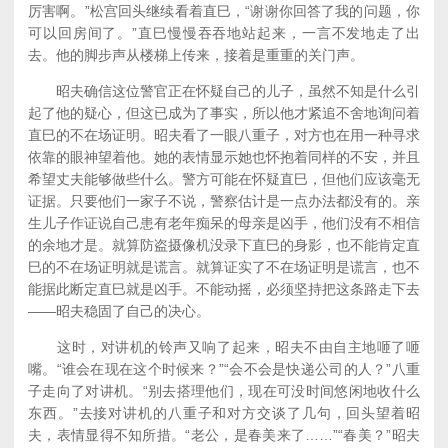
厉害啊。”松宫回头继续看着直巳，“谢谢你回答了我的问题，你
可以回房间了。”直巳慢慢吞吞地站起来，一言不发地走了出
去。他的脚步声从楼梯上传来，接着是重重的关门声。
昭夫确信这位警官正在怀疑自己的儿子，虽然不知是什么引
起了他的疑心，但这已成为了事实，所以他才紧追不舍地询问着
直巳的不在场证明。昭夫看了一眼八重子，对方也在用一种寻求
依靠的眼神望着他。她的表情显示她也怀抱着同样的不安，并且
希望丈夫能够做些什么。警方可能在怀疑直巳，但他们应该毫无
证据。只要他们一家子不说，警察估计是一点办法都没有的。亲
生儿子作证说自己患有老年痴呆的母亲是凶手，他们没有不相信
的余地才是。就算防盗摄像机没录下直巳的身影，也不能肯定直
巳的不在场证明就是谎言。就算证实了不在场证明是谎言，也不
能据此断定直巳就是凶手。不能动摇，必须坚持把这条路走下去
——昭夫稳固了自己的决心。
这时，对讲机的铃声又响了起来，昭夫不由自主地咂了咂
嘴。“谁会在现在这个时候来？”“会不会是快递公司的人？”八重
子走向了对讲机。“别去搭理他们，现在可没时间悠闲地收什么
东西。”去接对讲机的八重子和对方交谈了几句，回头望着昭
夫，表情显得不知所措。“老公，是春美来了……”“春美？”昭夫