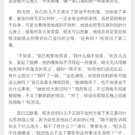
是望着什么地方，半张着嘴，像一条口渴的狗一样露着舌头。
昭夫想，自己的儿子又摆出了那张平时的脸。当他做了坏
事，被追问得无言以对时，一定会有这样的表情。虽然原因都在
于自身，可是当事情使他感到不快时，他就会把责任推到别的什
么身上，接着对其大发雷霆。昭夫可以想象，他现在肯定是在怨
恨没能阻止刑警对自己提问的父母。“还有吗？”松宫问了第二
遍。
“不知道。”直巳粗鲁地答道，“我什么都不知道。”松宫点点
头，架起了胳膊，他的嘴角似乎浮现起一丝微笑。昭夫无法理解
他表情中所蕴含的意义，感到一阵不安。“你听他们说完以后，
有什么想法？”“我吓了一跳。”“这也难怪，你觉得你奶奶有可能
这么做吗？”直巳低着头继续回答。“她都痴呆了，也不知道会干
出什么事来。”“她曾经大闹过吗？”“我想有过，不过我每天回家
都很晚，不太了解奶奶的情况。”“对了，听说你星期五晚上回家
也很晚？”松宫说。
直巳沉默着，昭夫也明白儿子正因不知对方接下来又要问什
么而胆战心惊，因为这也是他自己此刻的心情。“能不能告诉我
你去了什么地方，都干了些什么？”“请问，警察先生，”昭夫忍
不住插嘴道，“我想我儿子去了哪里和这件事没关系吧？”“不，