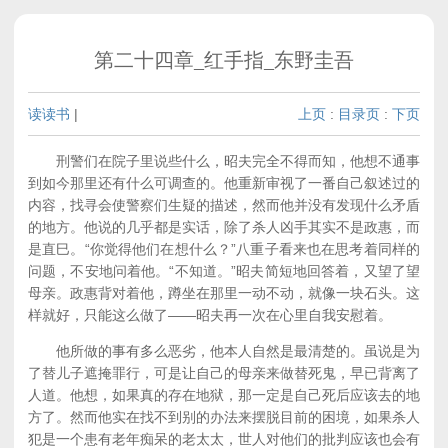
第二十四章_红手指_东野圭吾
读读书
|
上页
:
目录页
:
下页
刑警们在院子里说些什么，昭夫完全不得而知，他想不通事
到如今那里还有什么可调查的。他重新审视了一番自己叙述过的
内容，找寻会使警察们生疑的描述，然而他并没有发现什么矛盾
的地方。他说的几乎都是实话，除了杀人凶手其实不是政惠，而
是直巳。“你觉得他们在想什么？”八重子看来也在思考着同样的
问题，不安地问着他。“不知道。”昭夫简短地回答着，又望了望
母亲。政惠背对着他，蹲坐在那里一动不动，就像一块石头。这
样就好，只能这么做了——昭夫再一次在心里自我安慰着。
他所做的事有多么恶劣，他本人自然是最清楚的。虽说是为
了替儿子遮掩罪行，可是让自己的母亲来做替死鬼，早已背离了
人道。他想，如果真的存在地狱，那一定是自己死后应该去的地
方了。然而他实在找不到别的办法来摆脱目前的困境，如果杀人
犯是一个患有老年痴呆的老太太，世人对他们的批判应该也会有