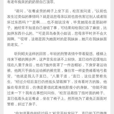
有老年痴呆的奶奶替自己顶罪。
“请问，”在餐桌旁的椅子上坐下后，松宫发问道，“以前也
发生过类似的事情吗？就是说您母亲以前也曾伤害过别人或者毁
坏过东西吗？”“是啊……也不能说没有，毕竟她现在是那副样
子。她经常不知道自己做错了事，可结果却给我们添了麻烦，比
如摔东西什么的。”“可是田岛春美小姐说，您母亲平时并不会大
闹啊。”“哎呀，这都是因为她面对的是我妹妹，她只在我妹妹面
前老实。”
听到昭夫这样的回答，年轻的刑警表情中带着疑惑。楼梯上
传来下楼的脚步声，这声音实在谈不上轻快。直巳动作迟缓地出
现在八重子身后，他在T恤外面罩了一件连帽衫，下身穿著运动
裤。他两只手插在运动裤的裤兜里，像往常一样姿势难看地弓着
背。“他就是我儿子直巳。”八重子道，“直巳，这位是警察先
生。”经过介绍后直巳仍然低头望着脚下，没有看对方的脸。他
躲在母亲背后，仿佛是要借此遮掩他那瘦小的身躯。“你能不能
过来一下？我有点事想问问你。”松宫说着指了指对面的椅子。
直巳低着头走近餐桌，坐在了椅子上。然而他为了避免正面面对
警察，斜过了身子。
“你知道案件的经过吗？”松宫开始发问了。直巳的下巴微微