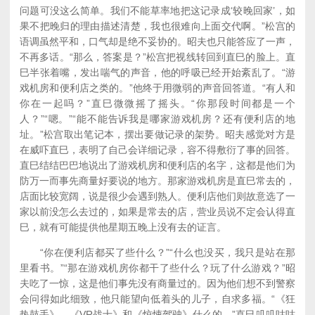
问题可没这么简单。我们不能草率地把这记录成‘较晚回家’，如
果不把晚归的理由描述清楚，我也很难向上面交代啊。”松宫的
语调虽然平和，口气却是绝不妥协的。昭夫也只能答应了一声，
不再多话。“那么，答案是？”松宫把视线转回到直巳的脸上。直
巳半张着嘴，发出喘气的声音，他的呼吸已经开始紊乱了。“游
戏机房和便利店之类的。”他终于用微弱的声音回答道。“有人和
你在一起吗？”直巳微微摇了摇头。“你那段时间都是一个
人？”“嗯。”“能不能告诉我是哪家游戏机房？还有便利店的地
址。”松宫取出笔记本，摆出要做记录的架势。昭夫感觉对方是
在威吓直巳，表明了自己会详细记录，容不得敷衍了事的回答。
直巳结结巴巴地说出了游戏机房和便利店的名字，这都是他们为
防万一而事先商量好要说的地方。那家游戏机房是直巳常去的，
店面比较宽阔，说是很少会遇到熟人。便利店他们则故意选了一
家以前没怎么去过的，如果是常去的店，营业员说不定会认得直
巳，就有可能提供他星期五晚上没有去的证言。
“你在便利店都买了些什么？”“什么也没买，我只是站在那
里看书。”“那在游戏机房你都干了些什么？玩了什么游戏？”昭
夫吃了一惊，这是他们事先没有商量过的。因为他们想不到警察
会问得如此细致，他只能望向低着头的儿子，自求多福。“《狂
热鼓手》、《VR战士》和《惊悚驾驶》什么的，”直巳叽叽咕咕