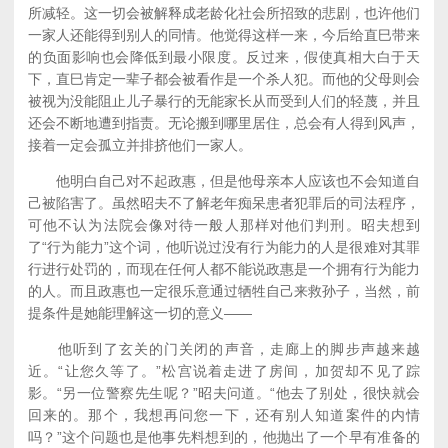
所减轻。这一切会被解释成老龄化社会所招致的悲剧，也许他们
一家人还能得到别人的同情。他觉得这样一来，今后给直巳带来
的负面影响也会降低到最小限度。反过来，假使真相大白于天
下，直巳肯定一辈子都会被看作是一个杀人犯。而他的父母则会
被视为没能阻止儿子暴行的无能家长从而受到人们的轻蔑，并且
还会不断地遭到指责。无论搬到哪里居住，总会有人得到风声，
接着一定会孤立并排挤他们一家人。
他明白自己对不起政惠，但是他母亲本人应该也不会知道自
己被陷害了。虽然昭夫不了解老年痴呆患者犯罪后的司法程序，
可他不认为法院会像对待一般人那样对他们判刑。昭夫想到
了“行为能力”这个词，他听说过没有行为能力的人是很难对其罪
行进行处罚的，而现在任何人都不能说政惠是一个拥有行为能力
的人。而且政惠也一定很乐意通过牺牲自己来救孙子，当然，前
提条件是她能理解这一切的意义——
他听到了玄关的门关闭的声音，走廊上的脚步声越来越
近。“让您久等了。”松宫说着走进了房间，加贺却不见了踪
影。“另一位警察先生呢？”昭夫问道。“他去了别处，很快就会
回来的。那个，我想再问您一下，还有别人知道案件的内情
吗？”这个问题也是他事先料想到的，他抛出了一个早有准备的