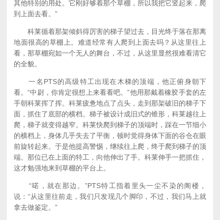
其他特别的用处。它刚好够着那个草棚，所以我把它竖起来，爬
到上面去看。”
科莱循着那架倾斜得厉害的梯子望过去，目光终于落在那离
地面很高的草棚上。难道经常有人爬到上面去吗？从这里往上
看，那草棚宛如一个无人的舞台，不过，从这里显然很难看清它
的全貌。
一名PTS的高级特工出现在木梯的顶端，他正俯身朝下
看。“中尉，你肯定很想上来看看吧。”他用那戴着橡胶手套的左
手朝科莱挥了挥。科莱疲惫地点了点头，走到那架破旧的梯子下
面，抓住了底部的横档。梯子被设计成旧式的锥形，科莱越往上
爬，梯子就变得越窄。科莱快爬到梯子的顶端时，踩在一节细小
的横档上，身体几乎失去了平衡，顿时觉得身体下面的谷仓在眼
前旋转起来。于是他提高警惕，继续往上爬，终于爬到梯子的顶
端。那位已在上面的特工，向他伸出了手。科莱伸手一把抓住，
这才勉强地来到草棚的平台上。
“喏，就在那边。”PTS特工指着里头一尘不染的阁楼，
说：“从这里往前走，我们只发现几个脚印，不过，我们马上就
拿去做鉴定。”