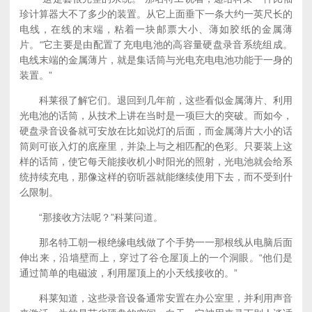
珍计算器大不了多少的装置。从它上面垂下一条大约一英尺长的
电线，在线的末端，粘着一块邮票大小、薄如胶纸的金属薄
片。“它主要是由配置了充电电池的高容量硬盘录音系统组成。
电线末端的金属薄片，就是集话筒与光电充电电池功能于一身的
装置。”
科莱很了解它们。退回到几年前，这些看似金属薄片、利用
光电池的话筒，从技术上讲在当时是一项巨大的突破。而如今，
硬盘录音设备就可安放在比如说灯的后面，而金属薄片大小的话
筒则可嵌入灯的底座里，并染上与之相匹配的色彩。只要装上这
样的话筒，使它每天能接收机小时阳光的照射，光电池就会给系
统持续充电，那像这样的窃听器就能继续使用下去，而不受到什
么限制。
“那接收方法呢？”科莱问道。
那名特工朝一根绝缘电线做了个手势一一那根线从电脑后面
伸出来，沿墙壁而上，穿过了谷仓屋顶上的一个洞眼。“他们是
通过简单的电磁波，利用屋顶上的小天线接收的。”
科莱知道，这些录音设备通常安置在办公室里，并利用声音