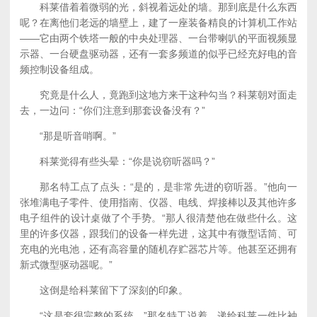
科莱借着着微弱的光，斜视着远处的墙。那到底是什么东西
呢？在离他们老远的墙壁上，建了一座装备精良的计算机工作站
——它由两个铁塔一般的中央处理器、一台带喇叭的平面视频显
示器、一台硬盘驱动器，还有一套多频道的似乎已经充好电的音
频控制设备组成。
究竟是什么人，竟跑到这地方来干这种勾当？科莱朝对面走
去，一边问：“你们注意到那套设备没有？”
“那是听音哨啊。”
科莱觉得有些头晕：“你是说窃听器吗？”
那名特工点了点头：“是的，是非常先进的窃听器。”他向一
张堆满电子零件、使用指南、仪器、电线、焊接棒以及其他许多
电子组件的设计桌做了个手势。“那人很清楚他在做些什么。这
里的许多仪器，跟我们的设备一样先进，这其中有微型话筒、可
充电的光电池，还有高容量的随机存贮器芯片等。他甚至还拥有
新式微型驱动器呢。”
这倒是给科莱留下了深刻的印象。
“这是套很完整的系统。”那名特工说着，递给科莱一件比袖