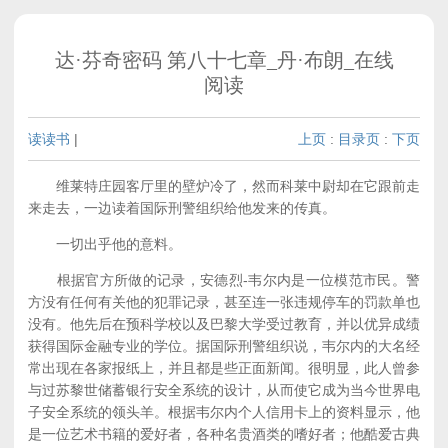
达·芬奇密码 第八十七章_丹·布朗_在线
阅读
读读书
|
上页
:
目录页
:
下页
维莱特庄园客厅里的壁炉冷了，然而科莱中尉却在它跟前走
来走去，一边读着国际刑警组织给他发来的传真。
一切出乎他的意料。
根据官方所做的记录，安德烈-韦尔内是一位模范市民。警
方没有任何有关他的犯罪记录，甚至连一张违规停车的罚款单也
没有。他先后在预科学校以及巴黎大学受过教育，并以优异成绩
获得国际金融专业的学位。据国际刑警组织说，韦尔内的大名经
常出现在各家报纸上，并且都是些正面新闻。很明显，此人曾参
与过苏黎世储蓄银行安全系统的设计，从而使它成为当今世界电
子安全系统的领头羊。根据韦尔内个人信用卡上的资料显示，他
是一位艺术书籍的爱好者，各种名贵酒类的嗜好者；他酷爱古典