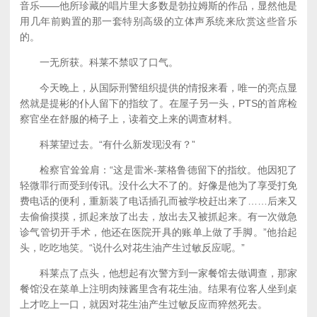
音乐——他所珍藏的唱片里大多数是勃拉姆斯的作品，显然他是
用几年前购置的那一套特别高级的立体声系统来欣赏这些音乐
的。
一无所获。科莱不禁叹了口气。
今天晚上，从国际刑警组织提供的情报来看，唯一的亮点显
然就是提彬的仆人留下的指纹了。在屋子另一头，PTS的首席检
察官坐在舒服的椅子上，读着交上来的调查材料。
科莱望过去。“有什么新发现没有？”
检察官耸耸肩：“这是雷米-莱格鲁德留下的指纹。他因犯了
轻微罪行而受到传讯。没什么大不了的。好像是他为了享受打免
费电话的便利，重新装了电话插孔而被学校赶出来了……后来又
去偷偷摸摸，抓起来放了出去，放出去又被抓起来。有一次做急
诊气管切开手术，他还在医院开具的账单上做了手脚。”他抬起
头，吃吃地笑。“说什么对花生油产生过敏反应呢。”
科莱点了点头，他想起有次警方到一家餐馆去做调查，那家
餐馆没在菜单上注明肉辣酱里含有花生油。结果有位客人坐到桌
上才吃上一口，就因对花生油产生过敏反应而猝然死去。