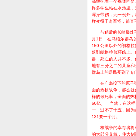
高地托着一个裸体的婴
许多学生站在水池里，
浑身带伤，无一例外，
样变得千奇百怪，简直
与稍后的长崎爆炸不同
月1日，在马绍尔群岛
150 公里以外的朗
落到朗格拉普环礁上。
群，死亡的人并不多。
地有三分之二的儿童和
群岛上的居民受到了专
在广岛投下的原子弹的爆
面的热核战争，那么就会
样的致死率，全面的热
60亿） 当然，在这
一，过不了十五，因为放
131要一个月。
核战争的幸存者将可
的大部分臭氧，使大剂