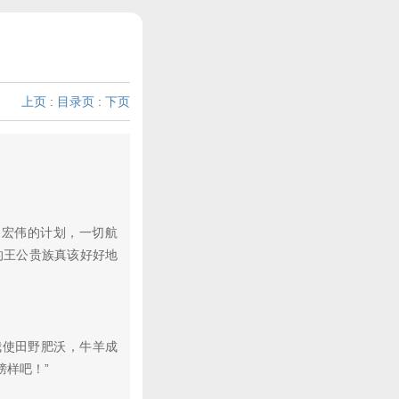
上页
:
目录页
:
下页
宏伟的计划，一切航
的王公贵族真该好好地
使田野肥沃，牛羊成
样吧！”