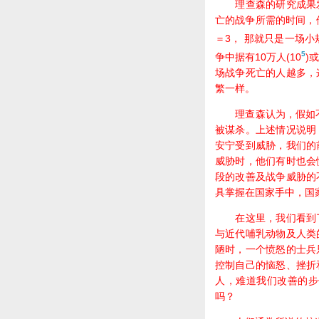
理查森的研究成果发
亡的战争所需的时间，
＝3， 那就只是一场小
5
争中据有10万人(10
)或
场战争死亡的人越多，
繁一样。
理查森认为，假如不断
被谋杀。上述情况说明
安宁受到威胁，我们的
威胁时，他们有时也会
段的改善及战争威胁的
具掌握在国家手中，国
在这里，我们看到了感
与近代哺乳动物及人类
陋时，一个愤怒的士兵
控制自己的恼怒、挫折
人，难道我们改善的步
吗？