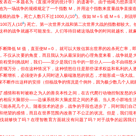
表在一本题名为《直接冲突的统计学》的遗著中。由于他竭力想弄清可
他为一场战争的规模规定了一个指数 M，并用这个指数来度量战争直接造
3
规模的战争，死亡人数只不过1000人(10
)。假如 M＝5 或 M＝6，则
6
100万人(10
) 死亡。第一次世界大战和第二次世界大战的指数都较大。
这样的战争就越不可能发生。人们等待目睹这场战争的时间就越长，就
降低 M 值，直至使M＝0， 就可以大致估算出世界的凶杀死亡率，即每
，不仅从次要的角度，而且我认为从最深刻的心理角度来看，战争就是
前程受到挑战时，我们——至少是我们当中的一部分人——会不由得怒
愤慨万分，但在这种情况下，这种愤怒往往是那些谋求权益和私利的人
不断增长，必须使许多人同时进入极端激怒的状态，才能形成一场大战
家不断作出这样的安排（但核战争的情况是个例外，因为极少数几个人就
情和有时被称之为人的善良本性之间，在古代爬行动物控制发怒的头
的相应大脑部分——边缘系统和大脑皮层之间的矛盾。当人类小群地生
只能杀死几个人。随着技术的进步，战争的手段也进步了，同时我们自
和绝望的感情，而且在世界范围内改善了不公正的状况。但是，我们现
伐就够快了吗？在理智教育方面就没有问题了吗？对于战争的起因我