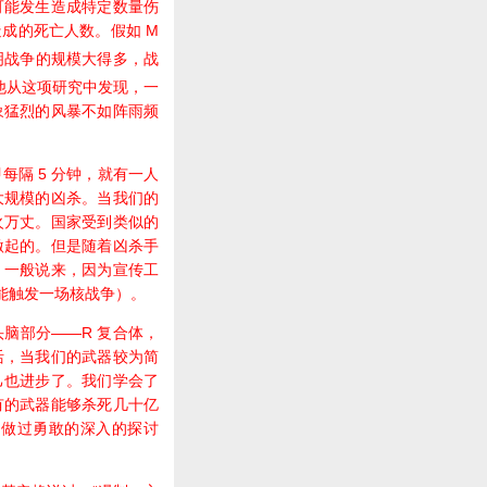
能发生造成特定数量伤
成的死亡人数。假如 M
说明战争的规模大得多，战
他从这项研究中发现，一
象猛烈的风暴不如阵雨频
隔 5 分钟，就有一人
大规模的凶杀。当我们的
火万丈。国家受到类似的
激起的。但是随着凶杀手
。一般说来，因为宣传工
能触发一场核战争）。
脑部分——R 复合体，
活，当我们的武器较为简
己也进步了。我们学会了
有的武器能够杀死几十亿
们做过勇敢的深入的探讨