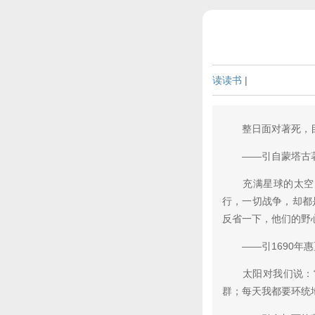
读读书
|
整日面对著死，目
——引自蒙塔古著作
充满星球的太空多
行，一切战争，却都
反省一下，他们的野
——引1690年惠
太阳对我们说：“
群；每天我都要环统