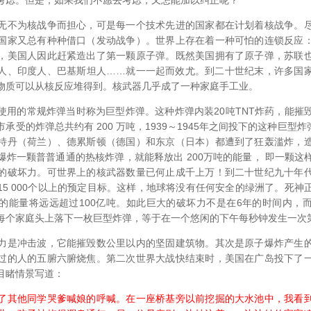
考虑。但是，如果我们不愿去考虑，又怎能加以纠正呢？
不为核战争而担心，可是每一个技术先进的国家都在计划着核战争。尽
国家又总有种种借口（发动战争）。世界上存在着一种可怕的连锁反应
，美国人因此赶紧造出了第一颗原子弹。既然美国拥有了原子弹，苏联
人、印度人、巴基斯坦人……就一一起而效尤。到二十世纪末，许多国
物质可以从核反应堆得到。核武器几乎成了一种家庭手工业。
的常规炸弹当时称为巨型炸弹。这种炸弹内装20吨TNT炸药，能摧
受的炸弹总共约有 200 万吨，1939～1945年之间投下的这种巨型炸
特丹（荷兰）、德累斯顿（德国）和东京（日本）都遭到了狂轰滥炸，
爆炸一颗普普通通的热核炸弹，就能释放出 200万吨的能量， 即一颗这
的破坏力。可世界上的核武器数量已何止成千上万！到二十世纪九十年
15 000个以上的预定目标。这样，地球将没有任何安全的绿洲了。死神
的能量将远远超过100亿吨。如此巨大的破坏力不是在6年的时间内，
每个家庭头上落下一枚巨型炸弹，等于在一个悠闲的下午每秒钟发生一次
是冲击波，它能摧毁数公里以内的坚固建筑物。其次是原子爆炸产生的
过的人的五腑六腑烧焦。第二次世界大战快结束时，美国在广岛投下了
目睹情景写道：
其他同学哭爹喊娘的呼喊。在一座桥基旁以前挖掘的大水池中，我看到