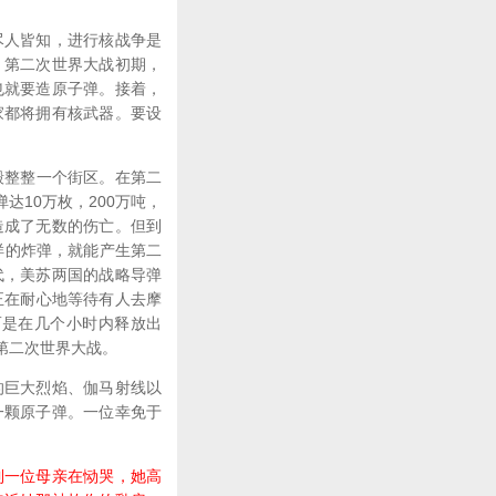
人皆知，进行核战争是
：第二次世界大战初期，
也就要造原子弹。接着，
家都将拥有核武器。要设
毁整整一个街区。在第二
弹达10万枚，200万吨，
造成了无数的伤亡。但到
样的炸弹，就能产生第二
代，美苏两国的战略导弹
正在耐心地等待有人去摩
而是在几个小时内释放出
第二次世界大战。
巨大烈焰、伽马射线以
一颗原子弹。一位幸免于
一位母亲在恸哭，她高