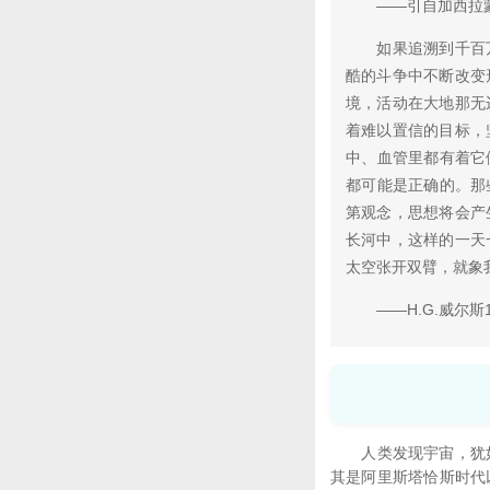
——引自加西拉蒙·
如果追溯到千百万
酷的斗争中不断改变
境，活动在大地那无
着难以置信的目标，
中、血管里都有着它
都可能是正确的。那
第观念，思想将会产
长河中，这样的一天
太空张开双臂，就象
——H.G.威尔斯1
人类发现宇宙，犹如近
其是阿里斯塔恰斯时代