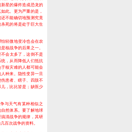
超新星的爆炸造成恐龙的
其如此。更为严重的是，
们还不能确切地预测究竟
被杀死的将是处于巨大生
怕轻微地变冷也会在农
能是核战争的后果之一。
经不会太多了，这倒不是
系统，从而降低人们抵抗
免于核灾难的人都可能会
的人种来。隐性变异一旦
烧伤患者、瞎子、四肢不
形儿，比比皆是；缺医少
战争与天气有某种相似之
的自然体系。要了解地球
要搞清战争的规律，其研
的几百次战争的资料。