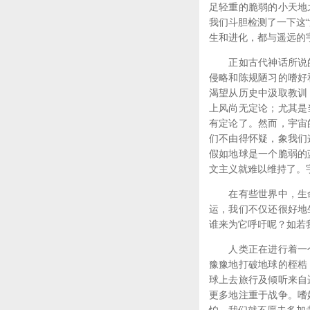
足轻重的脆弱的小天地
我们斗胆检测了一下这
生和进化，都与遥远的
正如古代神话所说的
侵略和陈规陋习的嗜好
渴望从历史中汲取教训
上风尚无定论；尤其是
有定论了。然而，宇宙
们不由得怀疑，象我们
假如地球是一个脆弱的
文主义就难以维持了。
在有些世界中，生命
运，我们不仅还很好地
谁来为它呼吁呢？如若
人类正在进行着一个
豫豫地打破地球的桎梏
球上去旅行及倾听来自
更多地注重于战争。嗜