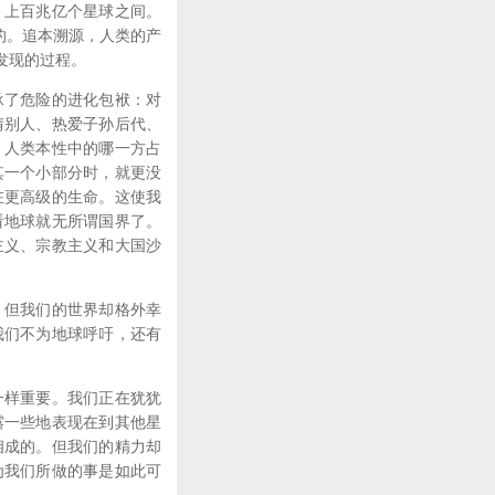
、上百兆亿个星球之间。
的。追本溯源，人类的产
发现的过程。
了危险的进化包袱：对
情别人、热爱子孙后代、
。人类本性中的哪一方占
其一个小部分时，就更没
在更高级的生命。这使我
看地球就无所谓国界了。
主义、宗教主义和大国沙
但我们的世界却格外幸
我们不为地球呼吁，还有
样重要。我们正在犹犹
露一些地表现在到其他星
相成的。但我们的精力却
为我们所做的事是如此可