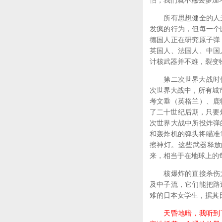
怕，我们就不愿去多加
所有思想健全的人无
发疯的行为，但每一个
德国人正在研究原子弹
英国人、法国人、中国
计核武器并不难，裂变
第二次世界大战时使用
次世界大战中，所有城市承
考文垂（英格兰）、鹿
了二十世纪后期，只要
次世界大战中所投炸弹
和轰炸机的弹头将瞄准
擦神灯。这些武器释放
来，相当于在地球上的
核爆炸的直接杀伤力
及中子流，它们能把路
难的日本女学生，据其
天昏地暗，我听到了