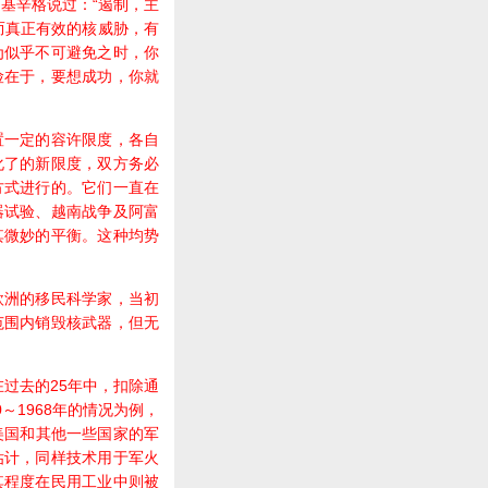
基辛格说过：“遏制，主
而真正有效的核威胁，有
为似乎不可避免之时，你
险在于，要想成功，你就
一定的容许限度，各自
化了的新限度，双方务必
方式进行的。它们一直在
器试验、越南战争及阿富
其微妙的平衡。这种均势
洲的移民科学家，当初
范围内销毁核武器，但无
过去的25年中，扣除通
～1968年的情况为例，
美国和其他一些国家的军
估计，同样技术用于军火
其程度在民用工业中则被