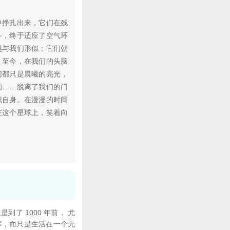
挣扎出来，它们在残
斗，终于适应了空气环
越与我们形似；它们朝
。至今，在我们的头脑
切都只是晨曦的亮光，
的……脱离了我们的门
识自身。在漫漫的时间
在这个星球上，笑着向
 1000 年前， 尤
宰，而只是生活在一个无