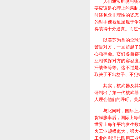
人们通常所说的核遏制
要应该是心理上的遏制
时还包含非理性的姿态
的对手便被迫屈服于争
得装得十分逼真。而过
以美苏为首的全球恐
警告对方，一旦超越了
心领神会。它们各自都
互相试探对方的容忍度
汗战争等等。这不过是
取决于不出岔子、不犯
其实，核武器及其发
研制出了第一代核武器
人理会他们的呼吁。美
与此同时，国际上大规
货膨胀率后，国际上每年
世界上每年平均发生数
火工业规模庞大，强大
工业的利润比民用工业