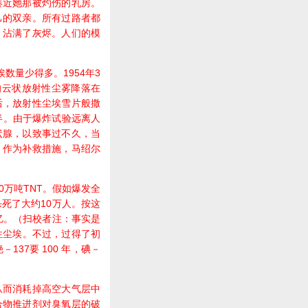
凑近她那被灼伤的乳房。
己的双亲。所有过路者都
，沾满了灰烬。人们的模
量少得多。1954年3
的云状放射性尘雾降落在
后，放射性尘埃雪片般撒
半。由于爆炸试验远离人
状腺，以致事过不久，当
。作为补救措施，马绍尔
0万吨TNT。假如爆发全
杀死了大约10万人。按这
亿。（扫校者注：事实是
性尘埃。不过，过得了初
37要 100 年，碘－
而消耗掉高空大气层中
合物推进剂对臭氧层的破