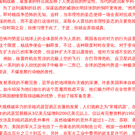
战赂，最显著的特点就反映了人类远祖的野蛮性。当代的政治家亨利·
。为了达到遏制的目的，深谋远虑的威胁比明目张胆的恫吓更有效。”然
，即对核战争恐怖的无知。这样，当非理性的姿态使得一场全面对抗成
端的焦点，而不是进行这场对抗。采取令人置信的非理性姿态的主要危
一段时期之后，你便习惯于此了。于是，你就会弄假成真。
怖均势是以地球上的全体居民作为人质的。两国各自对对方的行为设置
这个限度，核战争便会一触即发。不过，这种限度时时在变化。对于变
在扩大自己的军事优势，但这种扩大不是以露骨的、使对方深感不安的
。例如，核轰炸机在荒凉的北极上空的飞行、古巴导弹危机、反卫星武
从一系列的令人担忧的例子中略举一二而已。全球的恐怖均势是一种极
错误、不爆发爬行动物的兽性。
射系统的不断完善，迟早会把地球推向灾难的深渊。许多美国和来自欧
，如今却深为他们放出的这个恶魔而焦虑不安。他们极力呼吁在全世界
苏两国都憧景取得战略的优势，开始了核军备竞赛。
模破坏力的非核武器贸易正在蓬勃发展，人们诡称之为“常规武器”。在
的武器贸易额从3亿美元猛增到200亿美元以上。仅以有完整资料的1950
次涉及到核武器的意外事件，虽然核爆炸的意外不超过1～2次。苏联、
有力。美国的军火工业包括了一些著名的民间制造公司。根据一份材料
要高出百分之三十到五十。另外，在军火工业中费用的超支是许可的，