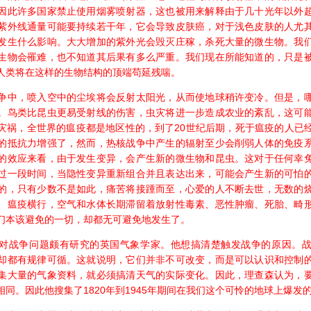
因此许多国家禁止使用烟雾喷射器，这也被用来解释由于几十光年以外
紫外线通量可能要持续若干年，它会导致皮肤癌，对于浅色皮肤的人尤
发生什么影响。大大增加的紫外光会毁灭庄稼，杀死大量的微生物。我
生物会罹难，也不知道其后果有多么严重。我们现在所能知道的，只是
人类将在这样的生物结构的顶端苟延残喘。
中，喷入空中的尘埃将会反射太阳光，从而使地球稍许变冷。但是，哪
。鸟类比昆虫更易受射线的伤害，虫灾将进一步造成农业的紊乱，这可
灾祸，全世界的瘟疫都是地区性的，到了20世纪后期，死于瘟疫的人已
的抵抗力增强了，然而，热核战争中产生的辐射至少会削弱人体的免疫
的效应来看，由于发生变异，会产生新的微生物和昆虫。这对于任何幸
过一段时间，当隐性变异重新组合并且表达出来，可能会产生新的可怕
的，只有少数不是如此，痛苦将接踵而至，心爱的人不断去世，无数的
、瘟疫横行，空气和水体长期滞留着放射性毒素、恶性肿瘤、死胎、畸
们本该避免的一切，却都无可避免地发生了。
位对战争问题颇有研究的英国气象学家。他想搞清楚触发战争的原因。
却都有规律可循。这就说明，它们并非不可改变，而是可以认识和控制
集大量的气象资料，就必须搞清天气的实际变化。因此，理查森认为，
同。因此他搜集了1820年到1945年期间在我们这个可怜的地球上爆发