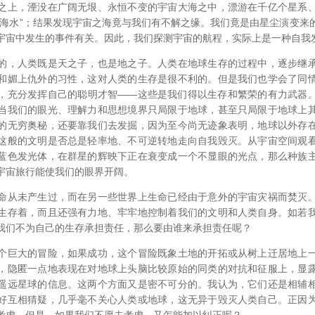
之上，湮没在广阔无垠、永恒不变的宇宙大海之中，漂游在千亿个星系
“海水”；结果发现宇宙之海竟与我们有不解之缘。我们竟是由星尘演变来
宇宙中发生的事件有关。因此，我们探测宇宙的航程，实际上是一种自我
，人类既是天之子，也是地之子。人类在地球生存的过程中，逐步继承
和媚上仇外的习性，这对人类的生存是很不利的。但是我们也学会了同
，充分发挥自己的聪明才智——这些是我们得以生存和繁荣的有力武器
当我们的眼光、理解力和思想境界只局限于地球，甚至只局限于地球上
的无穷奥秘，还要靠我们去发掘，因为至今尚无迹象表明，地球以外存
这般的文明是否总是轻率地、不可逆转地走向自我毁灭。从宇宙空间观
蓝色发光体，在群星的辉映下正在衰变成一个不显眼的光点，那么种族
宇宙旅行能使我们的眼界开阔。
从未产生过，而在另一些世界上生命已经由于意外的宇宙灾祸而焚灭。
生存着，而且还强有力地、牢牢地控制着我们的文明和人类自身。如若
我们不为自己的生存承担责任，那么要由谁来承担责任呢？
巨大的冒险，如果成功，这个冒险既象土地的开拓或从树上迁居地上一
，隐匿一点地表现在对地球上头脑比较原始的同类的对抗和征服上，显
遥远星球的信息。这两个方面又是密不可分的。我认为，它们还是相辅
好互相猜疑，几乎毫不关心人类或地球，这无异于毁灭人类自己。正因