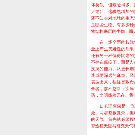
坏类似，但危险得多。
灭绝）。这骤然增加的
还不知会对地球的生态
是哪些生物、有多少种
物结构底层的生物，而
在一场全面的核战争
业上产生灾难性的后果
还有另一种值得忧虑的
不存在瘟疫了，而是人
疾病的能力。从更长期
造成更深远的麻烦。经
表达出来，往往是致命
全者，惨不忍睹；疾病
药，文明荡然无存。我
L. F.理查森是一
处。两者都很复杂，但
的天气，首先就必须搜
究途径无疑与研究天气相