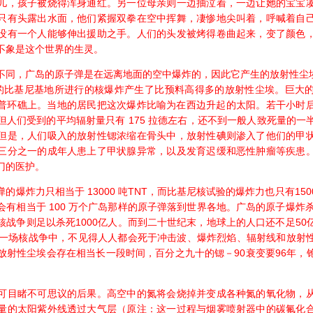
儿，孩子被烧得浑身通红。另一位母亲则一边抽泣着，一边让她的宝宝
只有头露出水面，他们紧握双拳在空中挥舞，凄惨地尖叫着，呼喊着自
没有一个人能够伸出援助之手。人们的头发被烤得卷曲起来，变了颜色
不象是这个世界的生灵。
，广岛的原子弹是在远离地面的空中爆炸的，因此它产生的放射性尘埃数
的比基尼基地所进行的核爆炸产生了比预料高得多的放射性尘埃。巨大
格拉普环礁上。当地的居民把这次爆炸比喻为在西边升起的太阳。若干小时
但人们受到的平均辐射量只有 175 拉德左右，还不到一般人致死量的一
但是，人们吸入的放射性锶浓缩在骨头中，放射性碘则渗入了他们的甲
三分之一的成年人患上了甲状腺异常，以及发育迟缓和恶性肿瘤等疾患
门的医护。
炸力只相当于 13000 吨TNT，而比基尼核试验的爆炸力也只有150
有相当于 100 万个广岛那样的原子弹落到世界各地。广岛的原子爆炸
核战争则足以杀死1000亿人。而到二十世纪末，地球上的人口还不足50
样一场核战争中，不见得人人都会死于冲击波、爆炸烈焰、辐射线和放射
射性尘埃会存在相当长一段时间，百分之九十的锶－90衰变要96年，铯－1
目睹不可思议的后果。高空中的氮将会烧掉并变成各种氮的氧化物，从
量的太阳紫外线透过大气层（原注：这一过程与烟雾喷射器中的碳氟化