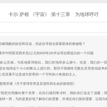
卡尔·萨根 《宇宙》·第十三章 为地球呼吁
睹残酷的奴役和压迫，何必自寻烦去探索星体的奥秘呢？
中阿那克西米尼(公元前600年)向毕达哥拉斯提出的一个问题
么浩瀚，与其他星球相比，我们的地球多么渺小。但是，我们的一切
是在地球这个小小的舞台上进行的。那些不惜牺牲无数生灵而发动战争
心充其量不过是成为世界的一个可怜的小角落的主人。
更斯所著《关于星球世界及其居民和生命的新猜想》
我把光明撒向整个世界；在你们感到寒冷时，我给你们送去了温暖；我
地球一周，为的是更好地了解你们的需要，并满足你们新的需要，以我为榜