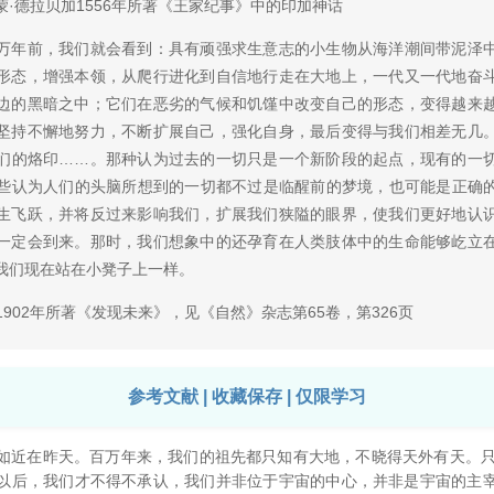
德拉贝加1556年所著《王家纪事》中的印加神话
年前，我们就会看到：具有顽强求生意志的小生物从海洋潮间带泥泽中
形态，增强本领，从爬行进化到自信地行走在大地上，一代又一代地奋
边的黑暗之中；它们在恶劣的气候和饥馑中改变自己的形态，变得越来
坚持不懈地努力，不断扩展自己，强化自身，最后变得与我们相差无几
们的烙印……。那种认为过去的一切只是一个新阶段的起点，现有的一
些认为人们的头脑所想到的一切都不过是临醒前的梦境，也可能是正确
生飞跃，并将反过来影响我们，扩展我们狭隘的眼界，使我们更好地认
一定会到来。那时，我们想象中的还孕育在人类肢体中的生命能够屹立
我们现在站在小凳子上一样。
902年所著《发现未来》，见《自然》杂志第65卷，第326页
参考文献 | 收藏保存 | 仅限学习
在昨天。百万年来，我们的祖先都只知有大地，不晓得天外有天。只是到了
以后，我们才不得不承认，我们并非位于宇宙的中心，并非是宇宙的主