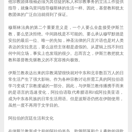
他宗教团体领袖必须为其信徒的私人和宗教事务的立法工作提供
指导，就像乌里玛指导穆斯林的生活一样。因此，基督教和犹太
教团体的广泛自治就得到了保证。
穆斯林法典的第二个重要意义是，一个人要么全盘接受伊斯兰
教，要么坚决拒绝。中间路线是不可能的。要么承认穆罕默德是
安拉的最后一位、唯一的先知，神圣法律的只言片语也是对人类
表达的安拉意志，要么这些主张都是虚假的。从逻辑上找不到任
何中间立场，事实上也发现的很少。总而言之，伊斯兰教把犹太
教和基督教先驱教义的不宽容推向极致。
伊斯兰教表达出来的宗教渴望很快就对中东和北非数百万人的日
常生活产生了强大影响。作为各种宗教讨论所需工具的阿拉伯语
学习变成了宗教虔诚的一部分。因此，与伊斯兰教传播携手而来
的是语言的迅速变化，阿拉伯语取代希腊语和/或阿拉美亚语，
成为中东各民族的日常生活用语。但是波斯语仍然在伊朗使用，
虽然一度不再用于文学目的。
阿拉伯的宫廷生活和文化
在伊斯兰教形成之前的阿拉伯半岛，歌颂部落和个人勇敢的诗歌