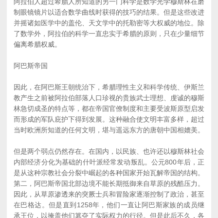
阿拉伯人超过希腊人所知道的另一门科学是数学光学穆斯林在磨
制眼镜镜片以适合数学曲线时获得的技巧的结果。但是这些改进
并摇诸如医学中的盖伦、天文学中的托勒密等大权威的地位。除
了数学外，阿拉伯的科学一直忠实于希腊的原则，只在少量细节
偏离希腊权威。
阿巴斯帝国
因此，在阿巴斯王朝统治下，希腊理性主义和科学传统、伊斯兰
教产生之前被阿拉伯部落人口珍视的贵族武士理想、虔诚的穆斯
林急切成圣的特点等，都在帝国官僚制度和主要受波斯原型启发
而形成的军队庇护下得到发展。这种融合使文明丰富多样，超过
当时欧洲所知道的任何文明，堪与遥远东方的唐朝中国相媲美。
但是两个弱点仍然存在。在国内，以民族、也许还以穆斯林社会
内部经济分化为基础的什叶派经常发动叛乱。公元800年后，正
是从这种宗教社会分裂中崛起的各种国家开始瓦解帝国的结构。
第二，阿巴斯帝国北部边境不能长期抵御来自草原的残酷压力。
因此，从草原渗透来的突厥士兵和冒险家逐渐控制了政治，甚至
在巴格达。但是直到1258年，他们一直让阿巴斯家族的成员继
承王位，以掩盖他们篡夺了实际权力的行径。但是此后不久，各