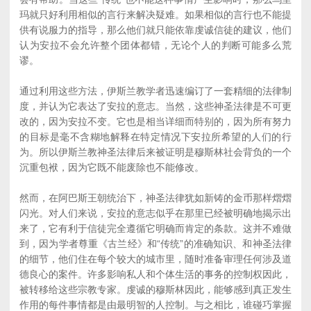
玛就只好利用相似的言行来解决疑难。如果相似的言行也不能提
供有说服力的指导，那么他们就只能依靠虔诚信徒的建议，他们
认为安拉不会允许整个团体都错，无论个人的判断可能多么荒
谬。
通过利用这些方法，伊斯兰教学者迅速编订了一套精细的法律制
度，并认为它表达了安拉的意志。当然，这些神圣法律是不可更
改的，因为安拉不变。它也是相当详细而特别的，因为所有努力
的目标是毫不含糊地解释在特定情况下安拉所希望的人们的行
为。所以伊斯兰教神圣法律后来被证明是穆斯林社会背负的一个
沉重包袱，因为它既不能废除也不能修改。
然而，在阿巴斯王朝统治下，神圣法律犹如新铸的金币那样熠熠
闪光。对人们来说，安拉的意志似乎在那里已经被明确地揭示出
来了，它有利于信徒完全遵循它明确而肯定的条款。这并不难做
到，因为学者尊重《古兰经》和“传统”的准确知识、和神圣法律
的细节，他们住在每个较大的城市里，随时准备审理任何涉及道
德良心的案件。许多影响私人和个体生活的事务的控制权因此，
被转移给这些宗教专家。虔诚的穆斯林因此，能够感到真正发生
作用的每件事情都是由最明智的人控制。与之相比，谁碰巧掌握