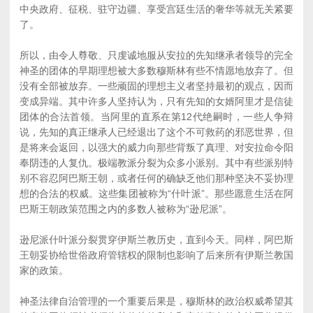
中央政府、征税、驻守边疆、享受宫廷生活的奢华等就无关紧要
了。
所以，由令人尊敬、只虔诚地服从安拉的先知继承者领导的完全
神圣的团体的早期理想被大多数穆斯林有些不情愿地放弃了。但
没有全部被放弃。一些顽固的理想主义者坚持最初的观点，因而
变成异端。其中许多人坚持认为，只有先知的女婿阿里才是信徒
团体的合法首领。当阿里的直系在第12代绝嗣时，一些人争辩
说，先知的真正继承人已经退出了这个不可救药的邪恶世界，但
是将来会返回，以强大的威力向那些背叛了真理、对安拉命令阳
奉阴违的人复仇。极端教派分裂为众多小派别。其中有些派别特
别不容忍阿巴斯王朝，或者任何的确缺乏他们那种坚决不妥协理
想的合法的权威。这些集团被称为“什叶派”。那些愿意生活在阿
巴斯王朝政策范围之内的多数人被称为“逊尼派”。
逊尼派什叶派分裂贯穿伊斯兰教历史，直到今天。同样，阿巴斯
王朝妥协给世俗政府管辖权的限制也影响了后来所有伊斯兰教国
家的政策。
神圣法律自治管理的一个重要后果是，穆斯林的政治权威希望其