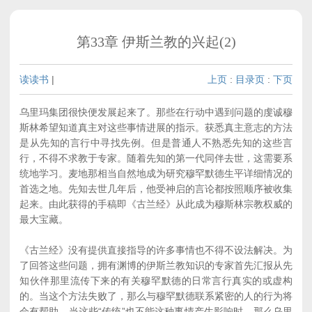
第33章 伊斯兰教的兴起(2)
读读书
|
上页
:
目录页
:
下页
乌里玛集团很快便发展起来了。那些在行动中遇到问题的虔诚穆
斯林希望知道真主对这些事情进展的指示。获悉真主意志的方法
是从先知的言行中寻找先例。但是普通人不熟悉先知的这些言
行，不得不求教于专家。随着先知的第一代同伴去世，这需要系
统地学习。麦地那相当自然地成为研究穆罕默德生平详细情况的
首选之地。先知去世几年后，他受神启的言论都按照顺序被收集
起来。由此获得的手稿即《古兰经》从此成为穆斯林宗教权威的
最大宝藏。
《古兰经》没有提供直接指导的许多事情也不得不设法解决。为
了回答这些问题，拥有渊博的伊斯兰教知识的专家首先汇报从先
知伙伴那里流传下来的有关穆罕默德的日常言行真实的或虚构
的。当这个方法失败了，那么与穆罕默德联系紧密的人的行为将
会有帮助。当这些“传统”也不能这种事情产生影响时，那么乌里