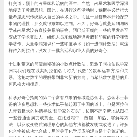
打交道：预卜的占星家和治病的医生。当然，占星术和医学深深
地侵染了希腊思想。因此，在进行这些活动时，穆斯林必然把大
量希腊思想传统输入自己的学术之中。而且一旦穆斯林开始探究
事物的理性，那么就很难加以控制。不久，好奇心就蔓延到与医
学或占星术没有直接关系的事物。阿巴斯王朝的一些哈里发甚至
变成了学术赞助人，组织人员系统地翻译希腊和印度的科学和哲
学著作。大量希腊知识和一些印度学术（如十进制计数法）就这
样传入阿拉伯，激发了一批宫廷和职业人员的好奇心。
十进制带来的简便而精确的小数点计数法，刺激了阿拉伯数学家
归纳我们现在以其阿拉伯名而称为“代数”的数学运算方法和关
系。这把对数字的理解带到非常新的方向，与希腊数学思想的几
何风格大相径庭。
科学好奇心指向的第二个富有成果的领域是炼金术。炼金术士获
得的许多思想和一些技术似乎都起源于中国的道士。但是阿拉伯
人带着极大的热情寻找“哲学家的石头”，长期不辞辛劳地试图把
一些普通金属变成黄金。在此过程中，蒸馏、加热、溶解等方
法，以及改变物质物理形态的其他方法都被发明或改进了；许多
化合物被成功地合成，尽管关于化学反应的观点是十分荒诞的。