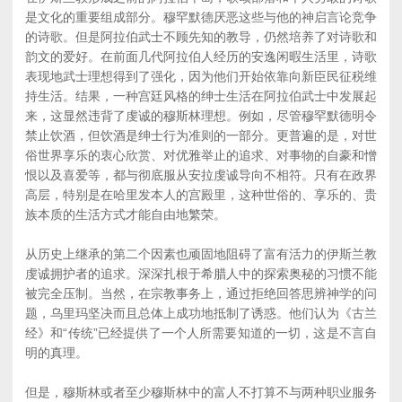
是文化的重要组成部分。穆罕默德厌恶这些与他的神启言论竞争
的诗歌。但是阿拉伯武士不顾先知的教导，仍然培养了对诗歌和
韵文的爱好。在前面几代阿拉伯人经历的安逸闲暇生活里，诗歌
表现地武士理想得到了强化，因为他们开始依靠向新臣民征税维
持生活。结果，一种宫廷风格的绅士生活在阿拉伯武士中发展起
来，这显然违背了虔诚的穆斯林理想。例如，尽管穆罕默德明令
禁止饮酒，但饮酒是绅士行为准则的一部分。更普遍的是，对世
俗世界享乐的衷心欣赏、对优雅举止的追求、对事物的自豪和憎
恨以及喜爱等，都与彻底服从安拉虔诚导向不相符。只有在政界
高层，特别是在哈里发本人的宫殿里，这种世俗的、享乐的、贵
族本质的生活方式才能自由地繁荣。
从历史上继承的第二个因素也顽固地阻碍了富有活力的伊斯兰教
虔诚拥护者的追求。深深扎根于希腊人中的探索奥秘的习惯不能
被完全压制。当然，在宗教事务上，通过拒绝回答思辨神学的问
题，乌里玛坚决而且总体上成功地抵制了诱惑。他们认为《古兰
经》和“传统”已经提供了一个人所需要知道的一切，这是不言自
明的真理。
但是，穆斯林或者至少穆斯林中的富人不打算不与两种职业服务