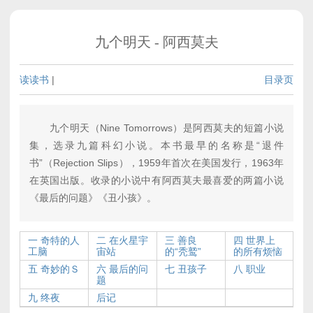
九个明天 - 阿西莫夫
读读书
|
目录页
九个明天（Nine Tomorrows）是阿西莫夫的短篇小说
集，选录九篇科幻小说。本书最早的名称是“退件
书”（Rejection Slips），1959年首次在美国发行，1963年
在英国出版。收录的小说中有阿西莫夫最喜爱的两篇小说
《最后的问题》《丑小孩》。
一 奇特的人
二 在火星宇
三 善良
四 世界上
工脑
宙站
的“秃鹫”
的所有烦恼
五 奇妙的Ｓ
六 最后的问
七 丑孩子
八 职业
题
九 终夜
后记