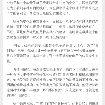
个粒子和一个能量子就已经足以带来一定的变化了。即使你只不
过为了看到某种东西而瞧它，你也得靠从这个物体上弹回来的光
子才能看到它，而这就已经使它发生变化了。
这样的变化是极其微小的，在日常生活中我们可以把它们忽
略掉，而且我们也正是这样做的——但是，这种变化仍然存在。
不过，要是你所碰到的是极其微小的物体，这时就连极其微小的
变化也显得挺大，那又会出现什么情况呢？
例如，如果你想要说出某个电子的位置，那么，为了“看
到”这个电子，你就得让一个光量子（更可能是一个γ射线光子）
从它上面弹回来。这样一来，那个光子就会使电子的位置发生变
化。
具体地说吧，海森堡成功地证明了，我们不可能设想出任何
一种办法，把任何一种物体的位置和动量两者同时精确地测量下
来。你把位置测定得越准确，你所能测得的动量就越不准确，你
测得的动量越准确，你所能测定的位置就越不准确。他还计算出
这两种性质的不准确度（即“测不准度”）应该是多大，这就是他
的“测不准原理”。
这个原理指出，宇宙具有某种“微粒性”。你要是尽力把报纸