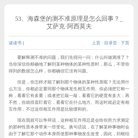
53、海森堡的测不准原理是怎么回事？_
艾萨克·阿西莫夫
读读书
|
上页
:
目录页
:
下页
要解释测不准的问题，我们先得问一问：什么叫做测准了？
当你深信你精确地了解到某种物体的某种性质时，那么，不管你
得到的数据怎么样，你都确信它没有问题。
但是，你怎样才能了解到那个物体的某种性质呢？无论用什
么方法，你都必定要同那个物体发生相互作用。你必须把它称一
称，看看它有多重；或者把它敲一敲，看看它的硬度有多大；再
不然，你就得直盯着它，看看它在什么地方。而这时就必定有相
互作用，不过这些相互作用是比较缓和的。
现在我就可以争辩说，这种相互作用总是会给你所力求测定
的那种性质本身带来一些变化。换句话说，在了解某种事物时会
由于了解它那个动作本身而使那种事物发生改变，因此，归根结