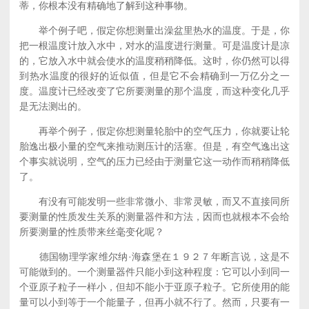
蒂，你根本没有精确地了解到这种事物。
举个例子吧，假定你想测量出澡盆里热水的温度。于是，你
把一根温度计放入水中，对水的温度进行测量。可是温度计是凉
的，它放入水中就会使水的温度稍稍降低。这时，你仍然可以得
到热水温度的很好的近似值，但是它不会精确到一万亿分之一
度。温度计已经改变了它所要测量的那个温度，而这种变化几乎
是无法测出的。
再举个例子，假定你想测量轮胎中的空气压力，你就要让轮
胎逸出极小量的空气来推动测压计的活塞。但是，有空气逸出这
个事实就说明，空气的压力已经由于测量它这一动作而稍稍降低
了。
有没有可能发明一些非常微小、非常灵敏，而又不直接同所
要测量的性质发生关系的测量器件和方法，因而也就根本不会给
所要测量的性质带来丝毫变化呢？
德国物理学家维尔纳·海森堡在１９２７年断言说，这是不
可能做到的。一个测量器件只能小到这种程度：它可以小到同一
个亚原子粒子一样小，但却不能小于亚原子粒子。它所使用的能
量可以小到等于一个能量子，但再小就不行了。然而，只要有一