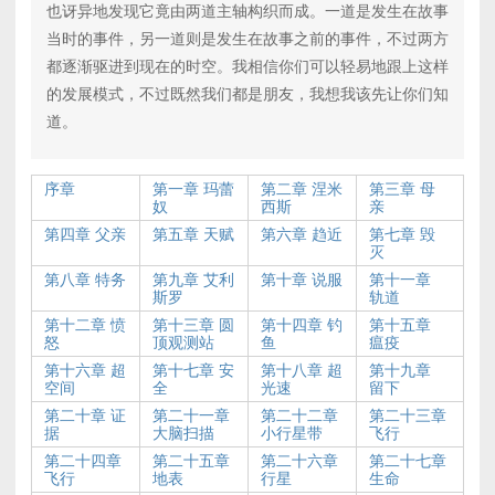
也讶异地发现它竟由两道主轴构织而成。一道是发生在故事
当时的事件，另一道则是发生在故事之前的事件，不过两方
都逐渐驱进到现在的时空。我相信你们可以轻易地跟上这样
的发展模式，不过既然我们都是朋友，我想我该先让你们知
道。
序章
第一章 玛蕾
第二章 涅米
第三章 母
奴
西斯
亲
第四章 父亲
第五章 天赋
第六章 趋近
第七章 毁
灭
第八章 特务
第九章 艾利
第十章 说服
第十一章
斯罗
轨道
第十二章 愤
第十三章 圆
第十四章 钓
第十五章
怒
顶观测站
鱼
瘟疫
第十六章 超
第十七章 安
第十八章 超
第十九章
空间
全
光速
留下
第二十章 证
第二十一章
第二十二章
第二十三章
据
大脑扫描
小行星带
飞行
第二十四章
第二十五章
第二十六章
第二十七章
飞行
地表
行星
生命