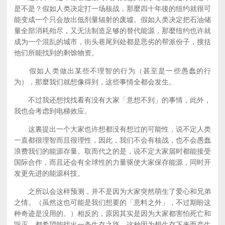
是不是？假如人类决定打一场核战，那麼四十年後的纽约就很可
能变成一个只会放出低剂量辐射的废墟。假如人类决定把石油储
量全部消耗殆尽，又无法制造足够的替代能源，那麼纽约也许就
成为一个混乱的城市，街头巷尾到处都是恶劣的帮派份子，搜括
他们所能找到的剩馀物资。
假如人类做出某些不理智的行为（甚至是一些愚蠢的行
为），那麼我们就想像得到，这些事情全都会发生。
不过我还想找找看有没有大家「意想不到」的事情，此外，
我也会考虑到电梯效应。
这裏提出一个大家也许想都没有想过的可能性，说不定人类
一直都很理智而且很理性，因此，我们不会有核战，也不会愚蠢
浪费我们的能源存量。取而代之的是，说不定大家届时都能接受
国际合作，而且还会有全球性的力量驱使大家保存能源，同时开
发更先进的能源科技。
之所以会这样预测，并不是因为大家突然萌生了爱心和兄弟
之情。（虽然这也可能是我们想要的「意料之外」，不过期盼这
种奇迹是没用的。）相反的，原因其实是因为大家都害怕死亡和
毁灭，都希望能找出一条生存之路。这种因为想生存下来而产生