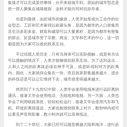
集後才可以完成某些事情，分开来就做不到。原始的城市型态是
把一群人聚集在城墙後面，这样才能共同对抗掠夺者。
但是到最後，由於城市的缘故，人类开始形成分工合作的社
会型态。工匠和艺术家得以崭露头角，是因为都市的人口密集而
且生活多彩多姿。财富和威望可以大量累积，是因为都市有密集
的群众。於是城市变了宗教、商业、文学和艺术的中心，这一切
都是因为大家可以彼此联系互动。
不过综观人类历史，只有当身体可以实际接触，或是有办法
可以接触的情况下，人类才能够彼此联系互动。为了达到这点，
人和人之间的距离就必须在伸手可及，或是听得到对方的距离
内。因此，大家就得众集在一块。而且就算群集越来越大，进步
的科技还是可以让它维持下去，城市就变得越来越大。
然而到了十九世纪中期，人类学会使用电报来进行远距离的
通讯，接著又学会使用电话、无线电和电视。另一方面，人类也
学会了利用铁路系统，轻轻松松远行，接著又学会使用汽车和飞
机。即使距离很遥远，大家也能很快联系上对方，数秒钟内就可
以看见声音和影像，数小时内就可以亲身抵达。
到了二十世纪，大家已经可以随意横越大陆和海洋，进行必