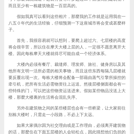
而且至少有一栋建筑物是一百层高的。
假如我真可以看到这些相片，那麼我的工作就是运用我在一
八五０年代的生活经验，仔细预测一下这座城市将会变成甚麼样
子。
首先，我很容易就可以想到，要爬上超过六、七层楼的高度
将会很辛苦，所以住在摩天大楼上层的人，一定很不愿意离开大
楼。因此每栋摩天大楼就得尽可能自成一个经济体系。
大楼内必须有餐厅、裁缝师、理发师、旅社、健身房以及其
他所有文明一活所必需的相关事物，而且这些东西每隔几层楼就
要反覆出现一次。每栋大楼将会配备一部藉由蒸气引擎所操控的
牵引机，把所有生活必需物资往上运送。然後层楼侧面都会有一
些特殊的门，可以把这些物资运送进来。假如某些物品没送上大
楼，那麼大楼裏的生活将会混乱失序。
另外在建筑物之间的某些楼层也会有一些桥梁，让大家前往
别栋大楼时，只需走一小段路，不必上下太远。
如果大家偶尔因为社交理由或是工作理由，必须离开建筑物
的话，那麼住在下面五层楼的人会轻松点，因此猜想他们负担的