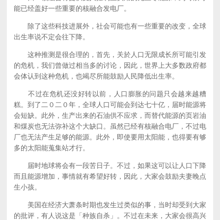
能已经盖好一些重要的核融合发电厂。
除了这些科技进展外，社会可能也有一些重要的改变，全球
出生率说不定会往下降。
这种推测是很合理的，首先，关於人口无限成长所可能引发
的危机，我们曾做过相当多的讨论，因此，世界上大多数政府都
会体认到这种危机，也竭尽所能鼓励人民降低出生率。
不过在危机还没好转以前，人口膨胀的问题只会越来越糟
糕。到了二０二０年，全球人口可能会到达七十亿，届时能源将
会短缺。此外，生产出来的石油供不应求，而替代能源的页岩油
和煤炭也无法弥补这个大缺口。虽然已经有核融合电厂，不过电
厂也无法产生足够的能源。此外，即使要用太阳能，也得要有够
多的太阳能蒐集站才行。
届时地球将会有一段苦日子。不过，如果这可以让人口下降
而且能源增加，事情就有希望好转，因此，大家会鼓励夫妻晚点
生小孩。
美国在经济大萧条时期也发生过类似的事，当时却受到大家
的批评，有人说这是「种族自杀」。不过在未来，大家会很高兴