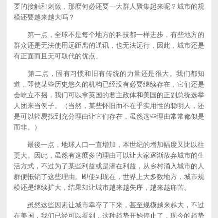
要的接触和刺激，那麼何必还要一大群人聚集起来呢？城市的规
模还要越来越大吗？
第一点，全球不是每个地方的科技都一样进步，有些地方的
群众还是无法使用远距离的通讯，也无法远行，因此，城市还是
有正面而且无可取代的优点。
第二点，固有习惯和旧有传统的力量还是很大。我们都知
道，即使某些历史悠久的机构已经没有必要继续存在，它们还是
会屹立不摇，我们可以拿英国的君主政体和美国的正副总统选举
人团来当例子。（当然，某些怀旧而不在乎实用性的聪明人，还
是可以轻易找到充分理由让它们存在，虽然这些理由常常都似是
而非。）
最後一点，地球人口一直增加，本世纪的增加幅度又比以往
更大。因此，虽然有这麼多的理由可以让大家逐渐放弃城市的生
活方式，不过为了某些利益或是潜在利益，从乡村涌入城市的人
群便抵销了这些理由。即使到现在，世界上大多数地方，城市规
模还是继续扩大，结果却让城市越来越失序，越来越痛苦。
虽然这些因素让城市幸存了下来，甚至规模越来越大，不过
在美国，我们已经可以看到，这种趋势开始停止了，现今的趋势