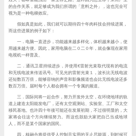
的合作关系，就足够成为我们所谓的「意料之外」，这也完全可
视为是一种电梯效应。
假如真是如此，我们就可以期待四十年肉科技会持续进展，
而这些进展的例子如下：
一．电脑一直进步，功能越来越多样化，体积越来越小，使
用越来越方便。因此，家用电脑在二０二０年，就会像现在家用
电视机一样普及。
二．通讯卫星持续进歩，并使用€雷射光束取代现有的电流
和无线电波来传送讯号。可见光的雷射光束１，波长比无线电波
还短数百万倍，能够容纳的声音和影像频道也会比无线电波还多
数百万倍。届时每个人都会拥有一个专属的频道。
三．国际间将一起合作，努力开发外太空，在环绕地球的轨
道上建造太阳能发电厂，还有太空观测站、实验室、工厂和太空
移民基地。也许四十年後可能还在发展初期，不过很明显的，大
家将会往这个方向继续努力。而这也鼓励大家把自己当成地球
人，而不是某个国家的国民。
四．核融合将提供受人控制且实用的无止尽能源，到时候可