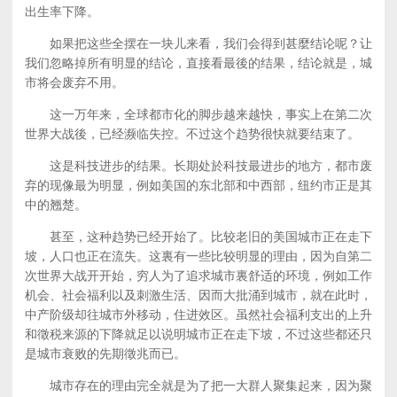
出生率下降。
如果把这些全摆在一块儿来看，我们会得到甚麼结论呢？让
我们忽略掉所有明显的结论，直接看最後的结果，结论就是，城
市将会废弃不用。
这一万年来，全球都市化的脚步越来越快，事实上在第二次
世界大战後，已经濒临失控。不过这个趋势很快就要结束了。
这是科技进步的结果。长期处於科技最进步的地方，都市废
弃的现像最为明显，例如美国的东北部和中西部，纽约市正是其
中的翘楚。
甚至，这种趋势已经开始了。比较老旧的美国城市正在走下
坡，人口也正在流失。这裏有一些比较明显的理由，因为自第二
次世界大战开开始，穷人为了追求城市裏舒适的环境，例如工作
机会、社会福利以及刺激生活、因而大批涌到城市，就在此时，
中产阶级却往城市外移动，住进效区。虽然社会福利支出的上升
和徵税来源的下降就足以说明城市正在走下坡，不过这些都还只
是城市衰败的先期徵兆而已。
城市存在的理由完全就是为了把一大群人聚集起来，因为聚