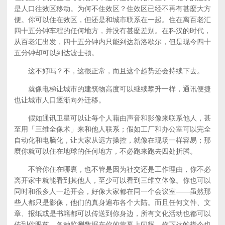
是人口往效区移动。为何不住效区？住效区已经不再有甚麼大方
便。你可以住在效区，但还是和城市联系在一起。住在离百老汇
四十五分钟车程的任何地方，并没有甚麼差别。在科汉的时代，
从百老汇出发，四十五分钟内只能到达新洛歇尔，但是现今四十
五分钟却可以到达波士顿。
这不好吗？不，这很正常，而且这个趋势还会持续下去。
就像电梯让城市的建筑物高度可以继续攀升一样，通讯便捷
也让城市人口逐渐向外迁移。
假如通讯卫星可以让每个人藉由声音和影像来联系他人，甚
至用「三维全像术」来和他人联系；假如工厂和办公室可以完全
自动化和电脑化，让大家从远方操控，就像在现场一样容易；那
麼你就可以住在地球的任何地方，不必跑来跑去四处折腾。
不管你住在哪裏，也不管是因为社交还是工作理由，你不必
离开家中就能看到其他人，至少可以看到三维立体像。你也可以
同时和很多人一起开会，好像大家都在同一个会议室——虽然那
些人都只是影像，他们的真身遍布各个大陆。而且任何文件、文
章、报纸或是书籍都可以传送到你身边，所有文化活动也都可以
传到你眼前。各种监测数据在你的萤幕上闪耀，你下达的指令也