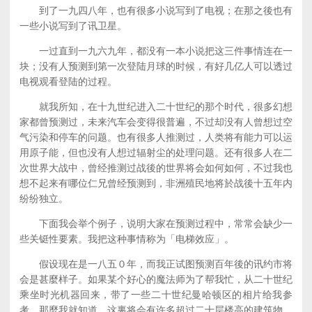
到了一九四八年，也有很多小说写到了电视；在那之後也有
一些小说写到了讯卫星。
一过直到一九六九年，都没有一本小说把这三件事情连在一
块；没有人预测到第一次登陆月球的时候，有好几亿人可以透过
电视观看登陆的过程。
就我所知，在十九世纪进入二十世纪的那个时代，很多幻想
家都曾预测过，未来汽车会变得很普遍，不过却没有人曾想过空
气污染和停车的问题。也有很多人推测过，人类将有能力可以运
用原子能，但也没有人想过辐射尘的处理问题。还有很多人在二
次世界大战中，曾经推测过战後的世界将会如何如何，不过我也
想不起来有哪位仁兄曾经预测到，非洲殖民地将於战後十五年内
纷纷独立。
下面我会举个例子，说明大家在预测过程中，常常会缺少一
些关铤性要素。我把这种事情称为「电梯效应」。
假设现在是一八五０年，而我正试图预测百年後的讯约市将
会是甚麼样子。如果某个好心的魔法师为了帮我忙，从二十世纪
乘坐时光机器回来，带了一些二十世纪曼哈顿区的相片给我参
考，那麼我就知道，这裏将会有许多超过二十层楼高的建筑物，