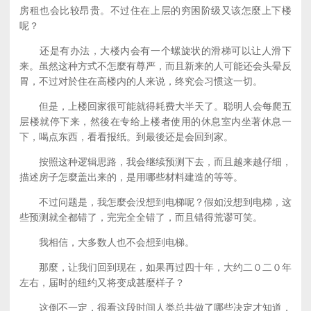
房租也会比较昂贵。不过住在上层的穷困阶级又该怎麼上下楼
呢？
还是有办法，大楼内会有一个螺旋状的滑梯可以让人滑下
来。虽然这种方式不怎麼有尊严，而且新来的人可能还会头晕反
胃，不过对於住在高楼内的人来说，终究会习惯这一切。
但是，上楼回家很可能就得耗费大半天了。聪明人会每爬五
层楼就停下来，然後在专给上楼者使用的休息室内坐著休息一
下，喝点东西，看看报纸。到最後还是会回到家。
按照这种逻辑思路，我会继续预测下去，而且越来越仔细，
描述房子怎麼盖出来的，是用哪些材料建造的等等。
不过问题是，我怎麼会没想到电梯呢？假如没想到电梯，这
些预测就全都错了，完完全全错了，而且错得荒谬可笑。
我相信，大多数人也不会想到电梯。
那麼，让我们回到现在，如果再过四十年，大约二０二０年
左右，届时的纽约又将变成甚麼样子？
这倒不一定，很看这段时间人类总共做了哪些决定才知道，