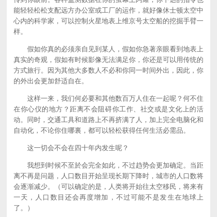
能轻轻松松支配远方办公室或工厂的运作，就好像休士顿太空中
心内的科学家，可以控制火星地表上维京号太空船的挖掘手臂一
样。
假如你真的必须亲自见到某人，假如你急著亲眼看到地表上
真实的奇观，假如有时候影像无法满足你，你还是可以用传统的
方式旅行。因为其他大多数人不必和你同一时间外出，因此，你
的外出会更加舒适自在。
这样一来，我们何必要和其他数百万人住在一起呢？何不住
在你心仪的地方？距离不会阻碍你工作、社交或是文化上的活
动。同时，交通工具和道路上不再挤满了人，加上完全电脑化和
自动化，不论你住哪裏，都可以轻松获得任何生活必需品。
这一切会不会在四十年内发生呢？
我想到时候不至於会完全如此，不过趋势会更加确定。当距
离不再是问题，人口数目开始呈现长期下降时，城市的人口数将
会逐渐减少。（可以确定的是，人类将开始往太空移民，将来有
一天，人口数目还会再度增加，不过可能不是发生在地球上
了。）