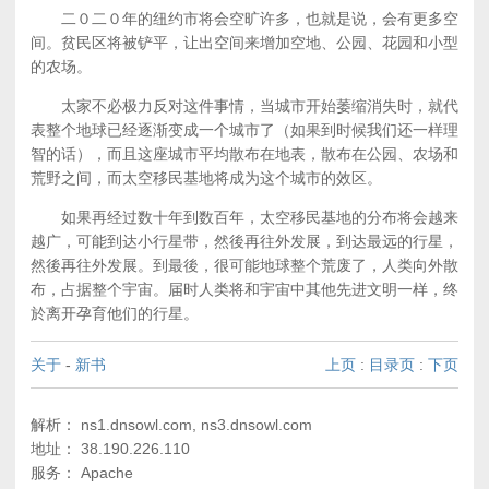
二０二０年的纽约市将会空旷许多，也就是说，会有更多空
间。贫民区将被铲平，让出空间来增加空地、公园、花园和小型
的农场。
太家不必极力反对这件事情，当城市开始萎缩消失时，就代
表整个地球已经逐渐变成一个城市了（如果到时候我们还一样理
智的话），而且这座城市平均散布在地表，散布在公园、农场和
荒野之间，而太空移民基地将成为这个城市的效区。
如果再经过数十年到数百年，太空移民基地的分布将会越来
越广，可能到达小行星带，然後再往外发展，到达最远的行星，
然後再往外发展。到最後，很可能地球整个荒废了，人类向外散
布，占据整个宇宙。届时人类将和宇宙中其他先进文明一样，终
於离开孕育他们的行星。
关于
-
新书
上页
:
目录页
:
下页
解析： ns1.dnsowl.com, ns3.dnsowl.com
地址： 38.190.226.110
服务： Apache