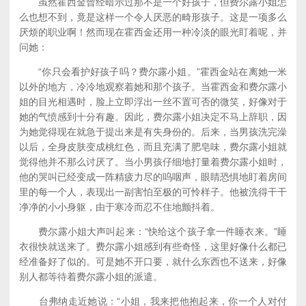
虽然霍西金曾经暗示过那不是一个好孩子，但费尔露小姐怎
么也想不到，竟是这样一个令人厌恶的畸形孩子。这是一项多么
厌烦的职业啊！然而现在霍西金还用一种冷淡的眼光盯着呢，并
问她：
“你只会看护好孩子吗？费尔露小姐。”霍西金站在离她一米
以外的地方，冷冷地观察着她和那个孩子。当霍西金和费尔露小
姐的目光相遇时，脸上立即浮出一丝不置可否的微笑，好像对于
她的气愤感到十分有趣。因此，费尔露小姐决定不马上辞职，因
为她觉得现在就急于提出来是有失身份的。后来，当男孩洗完澡
以后，全身皮肤变成桃红色，而且充满了肥皂味，费尔露小姐就
觉得他并不那么讨厌了。当小男孩仔细地打量着费尔露小姐时，
他的哭叫已经变成一阵精疲力尽的呜咽声，眼睛恐惧地盯着房间
里的每一个人，表现出一副害怕至极的可怜样子。他被洗得干干
净净的小小身躯，由于寒冷而忍不住地颤抖着。
费尔露小姐大声叫起来：“快给这个孩子拿一件睡衣来。”睡
衣很快就送来了。费尔露小姐感到有些奇怪，这里好像什么都已
经准备好了似的。可是她不开口要，就什么东西也不送来，好像
别人都等待着费尔露小姐的派遣。
台弗纳走近她说：“小姐，我来把他抱起来，你一个人对付