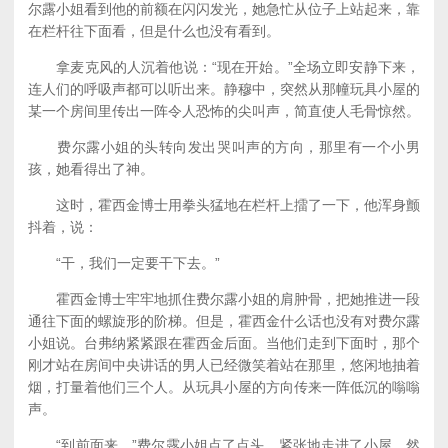
尔露小姐看到他的前额在闪闪发光，她急忙从位子上站起来，靠
在栏杆往下面看，但是什么也没有看到。
拿麦克风的人沉着他说：“现在开始。”全场立即安静下来，
连人们的呼吸声都可以听出来。静穆中，突然从那幢玩具小屋的
某一个房间里传出一阵令人恐怖的尖叫声，简直使人毛骨惊然。
费尔露小姐的头转向发出哭叫声的方向，那里有一个小男
孩，她看得出了神。
这时，霍西金博士用拳头猛地在栏杆上擂了一下，他浑身颤
抖着，说：
“干，我们一定要干下去。”
霍西金博士牢牢地抓住费尔露小姐的肩肿骨，把她推进一段
通往下面的螺旋形的阶梯。但是，霍西金什么话也没有对费尔露
小姐说。台弗纳紧紧跟在霍西金后面。当他们走到下面时，那个
刚才站在房间中央讲话的男人已经微笑着站在那里，悠闲地抽着
烟，打量着他们三个人。从玩具小屋的方向传来一阵低沉的嗡嗡
声。
“到前面来。”费尔露小姐点了点头，紧张地走进了小屋，然