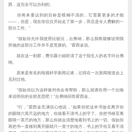
西，这完全可以办到的。
你将来要达到的目标是模糊不清的，它需要更多的才能
——，但是，现在你仅仅开始走了第一步，而且是令人费解的一
部分工作。”
“假如你允许我使用比较法，台弗纳，那么我将能够说明我
所做的这部分工作并不是荒唐的。”霍西金说。
就在这一刹那，费尔露小姐听清了这个陌生人的名字叫台弗
纳。
原来是有名的电视科学新闻记者，记得在一次新闻报道会上
见到过他。
“假如你以为这样做对你会有帮助，那么就请你用一个比喻
来说明你的全部意思吧！”台弗纳回答霍西金。
“行，”霍西金充满信心他说，“如果你把这本书放在离开你
的眼睛六英尺远的地方，你就看不清书上的字了。你把书移至离
眼睛一英尺的地方，那么你就会清楚地看到书上的一切。假如你
再把书一直移到离开眼睛只一英寸的地方，书上的字你又看不清