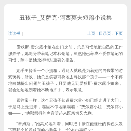
丑孩子_艾萨克·阿西莫夫短篇小说集
读读书
|
上页
:
目录页
:
下页
爱狄斯·费尔露小姐在出门之前，总是习惯地把自己的工作
服弄平，她随身带着笔记本和钢笔，虽然她已养成不爱作笔记的
习惯，除非是她觉得特别重要的报告。
她手里拎着一个小提箱，遇到人就说是为着她的男孩带的游
戏玩具，所以，她总是笑容可掬地去寻找那个孩子——一个不停
地向她提出问题的丑孩子，只要他见到爱狄斯·费尔露小姐来，
就会远远地朝着她不断地挥手，表示敬意。
跟往常一样，这个丑孩子知道费尔露小姐已经走进了大门，
于是马上走过来，嘴里不停地嚷嚷着：“费尔露小姐，费尔露小
姐——，”他那颤抖的声音听起来既亲切又含糊。
“蒂姆斯，”她高兴地叫着，同时把手按在他蓬松的褐色头发
下面那个长得畸形的小脑袋上，“没有出事吧？”