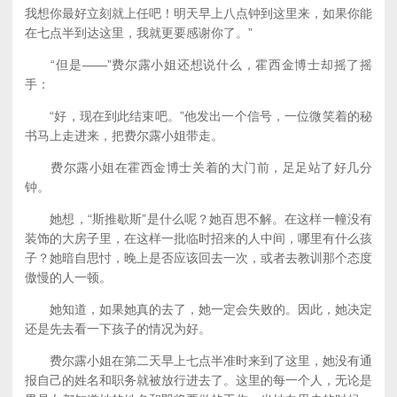
我想你最好立刻就上任吧！明天早上八点钟到这里来，如果你能
在七点半到达这里，我就更要感谢你了。”
“但是——”费尔露小姐还想说什么，霍西金博士却摇了摇
手：
“好，现在到此结束吧。”他发出一个信号，一位微笑着的秘
书马上走进来，把费尔露小姐带走。
费尔露小姐在霍西金博士关着的大门前，足足站了好几分
钟。
她想，“斯推歇斯”是什么呢？她百思不解。在这样一幢没有
装饰的大房子里，在这样一批临时招来的人中间，哪里有什么孩
子？她暗自思忖，晚上是否应该回去一次，或者去教训那个态度
傲慢的人一顿。
她知道，如果她真的去了，她一定会失败的。因此，她决定
还是先去看一下孩子的情况为好。
费尔露小姐在第二天早上七点半准时来到了这里，她没有通
报自己的姓名和职务就被放行进去了。这里的每一个人，无论是