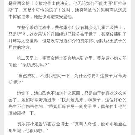
是霍西金博士专横地作出的决定。他无论如何不能离开“斯推歇
斯”了。真是个可怜的孩子！这时，她突然被他的哭叫声从沉思
中惊醒过来，她赶快跑进去安慰他。
在整个采访过程中，费尔露小姐没有机会见到霍西金博士，
只是听说，这次采访的详细经过已经公布于世了，甚至传播到了
月球等太空世界，但是没有报道和介绍费尔露小姐以及丑孩子的
居住的地方。
第二天早上，霍西金博士高兴地来到这里。费尔露小姐立即
问他：“采访成功吗？”
“当然成功。不过我想问一下，为什么你要叫这孩子为‘蒂姆
斯’呢？”
她笑了，她自己也不知道什么原因，只是由于她喜欢这么叫
罢了。她招呼蒂姆斯过来：“快到这儿来，乖孩子，这位好心的
先生不会伤害你的。”蒂姆斯躲在另一间房子里，偶尔伸出他的
脑袋窥视一下。
费尔露小姐告诉霍西金博士：“真叫人奇怪，他乖乖地坐在
那里呢，他很聪敏。”