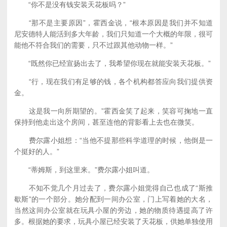
“你不是没有钱安装天花板吗？”
“那不是主要原因”，霍西金说，“根本原因是我们并不知道
尼安德特人能活到多大年龄，我们只知道一个大概的年限，很可
能他不符合我们的需要，只不过跟其他动物一样。”
“既然你已经宣扬出去了，我希望你现在就能安装天花板。”
“行，现在我们有足够的钱，各个机构都答应向我们提供资
金。
这是我一向所期望的。”霍西金笑了起来，笑容可掬地一直
保持到他走出这个房间，甚至连他的背影看上去也在微笑。
费尔露小姐想：“当他不提那些科学道理的时候，他倒是一
个挺好的人。”
“蒂姆斯，到这里来。”费尔露小姐叫道。
不知不觉几个月过去了，费尔露小姐觉得自己也成了“斯推
歇斯”的一个部分。她分配到一间办公室，门上写着她的大名，
当然这间办公室就在玩具小屋的旁边，她的物质待遇提高了许
多。根据她的要求，玩具小屋已经安装了天花板，供她单独使用