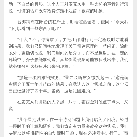
动一下自己的脚步。这个人正对麦克风用一种柔和的声音进行演
说，他讲的话并没有给费尔露小姐留下很深的印象。
台弗纳靠在阳台的栏杆上，盯着霍西金看，他问：“今天我
们可以看到一些东西了吧？”
“什么？不，你搞错了，要把工作进行到一定程度时才能看
到结果。我们只是间接地发现了关于雷达原理的一些问题。除此
以外，更确切他说，我们用到的是介子，而不是反射。在一定的
环境中，介子簇能够倒退。某些倒退现象可能被反映出来，我们
就必须分析这些反映出来的现象。”
“那是一项困难的探测。”霍西金听后又微笑起来，“这是调
查研究了五十年才得出的结果，在我进入这个领域之前，这个项
目已经进行了四十年。当然，这是很困难的。”
在麦克风前讲话的人举起一只手，霍西金对他点了点头，又
说：
“几个星期以来，在一个特别问题上我们陷入了困境。经过
一段时间的计算和研究，我们肯定有力量来改变这种状况，我们
要解决足够准确性的自动流时间题，现在必须着手进行了。”费