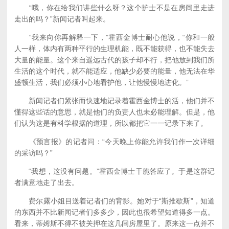
“哦，你在给我们讲些什么呀？这个护士不是在房间里走进
走出的吗？”新闻记者叫起来。
“我来向你再解释一下，”霍西金博士耐心他说，“你和一般
人一样，体内有两种平行的生理机能，既不能获得，也不能失去
大量的能量。这个来自遥远古代的孩子却不行，把他放到我们所
生活的这个时代，就不能适应，他缺少必要的能量，他无法在华
盛顿生活，我们必须小心地看护他，让他慢慢地进化。”
新闻记者们紧张而快速地记录着霍西金博士的活，他们并不
懂得这些话的意思，就是他们的负责人也未必能理解。但是，他
们认为这是有科学根据的道理，所以都把它一一记录下来了。
《预言报》的记者问：“今天晚上你能允许我们作一次详细
的采访吗？”
“我想，这没有问题。”霍西金博士干脆答应了。于是这群记
者满意地走了出去。
费尔露小姐目送着记者们的背影。她对于“斯推歇斯”，知道
的东西并不比新闻记者们多多少，因此也很希望知道得多一点。
看来，蒂姆斯不得不被关押在这几间房屋里了。原来这一点并不