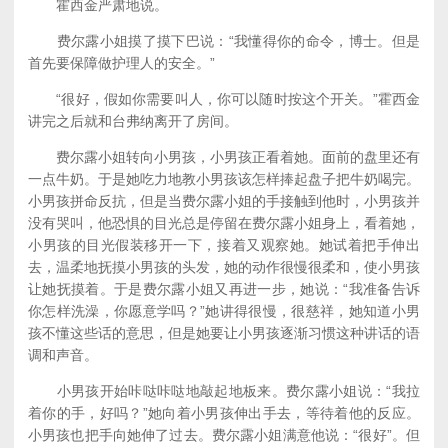
霍西金严肃地说。
费尔露小姐摸了摸下巴说：“我懂得你的命令，博士。但是
首先要保障做护理人的安全。”
“很好，假如你需要叫人，你可以随时按这个开关。”霍西金
讲完之后就和台弗纳离开了房间。
费尔露小姐转向小男孩，小男孩正看着她。面前的盘里还有
一点牛奶。于是她吃力地教小男孩该怎样捧起盘子把牛奶喝完。
小男孩拼命反抗，但是当费尔露小姐的手接触到他时，小男孩并
没有哭叫，他恐惧的目光总是停留在费尔露小姐身上，看着她，
小男孩的目光假装移开一下，接着又观察她。她试着把手伸出
去，温柔地抚摸小男孩的头发，她的动作很慢很柔和，使小男孩
让她抚摸着。于是费尔露小姐又再进一步，她说：“我准备告诉
你怎样洗澡，你愿意学吗？”她讲得很慢，很慈祥，她知道小男
孩不懂这些话的意思，但是她要让小男孩逐渐习惯这种讲话的语
调和声音。
小男孩开始咔哒咔哒地敲起地板来。费尔露小姐说：“我拉
着你的手，好吗？”她向着小男孩伸出手去，等待着他的反应。
小男孩也把手向她伸了过去。费尔露小姐满意他说：“很好”。但