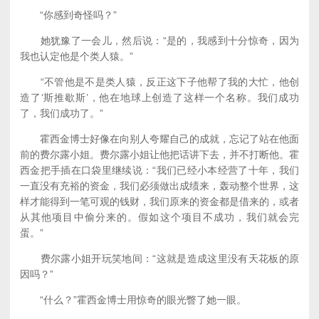
“你感到奇怪吗？”
她犹豫了一会儿，然后说：“是的，我感到十分惊奇，因为
我也认定他是个类人猿。”
“不管他是不是类人猿，反正这下子他帮了我的大忙，他创
造了‘斯推歇斯’，他在地球上创造了这样一个名称。我们成功
了，我们成功了。”
霍西金博士好像在向别人夸耀自己的成就，忘记了站在他面
前的费尔露小姐。费尔露小姐让他把话讲下去，并不打断他。霍
西金把手插在口袋里继续说：“我们已经小本经营了十年，我们
一直没有充裕的资金，我们必须做出成绩来，轰动整个世界，这
样才能得到一笔可观的钱财，我们原来的资金都是借来的，或者
从其他项目中偷分来的。假如这个项目不成功，我们就会完
蛋。”
费尔露小姐开玩笑地间：“这就是造成这里没有天花板的原
因吗？”
“什么？”霍西金博士用惊奇的眼光瞥了她一眼。