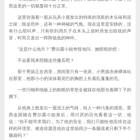
而这里的一切都显得十分正常。
这里弥漫着一股从玩具小屋发出的特殊的清新的木头味和泥
土味，除这些外，还有一种神秘的气氛。现在这里是安静的，没
有什么喧叫声，只有听到用爪子在木头上抓时所发出吱吱的声
音，时而又发出一阵阵低低的呻吟。
“这是什么地方？”费尔露小姐奇怪地问。她暗暗的想：
不会要我来照顾这些傻瓜吧？
那个男孩正在房里，房间里只有一张床。小男孩赤身裸体站
在那里，他那小小的涂抹着泥巴的胸腔上长着乱蓬蓬的毛。
一些污物和地板上的粗糙的草垫全被踩在他那光着脚丫子的
脚下。
从他身上散发出一股泥土的气味，给人一种污臭的感觉。霍
西金跟随在费尔露小姐身后，用讨厌的目光看着这一切，他
说：“你不能苛求我们，为了他的安全，我们只能给他安排在这
样的环境里。难道你愿意他在这里搞得少一条腿或者只剩下半个
脑袋吗？”