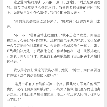
这是通向‘斯推歇斯’仅有的一扇门，这扇门平时总是紧锁着
的。我希望你立刻学会锁这扇门。当然也要把你睡的房间门锁
上。如果这里发生什么事情，我们立即会派人来的。”
“你的意思是把我监禁起来了。”费尔露小姐突然向房门走
去。
“不，不，”霍西金博士拉住她，“我不是这个意思。你隐居
在这里，会受到特别的重视。观察网由电子系统构成，它仅仅是
一台负责记录的计算机而已。今天晚上你就和他在一起，小姐，
直到我们决定进一步观察他之前，你就和他在一起。按照排定的
计划表，你可以轮休。而且我们还可以根据你自己的要求来编排
这张表。”
费尔露小姐打量这间玩具小屋，她问：“博士，为什么要这
样做呢？这个男孩是危险人物吗？”
“这是一项有关智能的试验，小姐。因此绝对不允许他离开
房间，没有任何原因可以例外。不能为了挽救他的生命而让他离
开这里。只能让他单独住在这里，晚上不能没有人陪他，你听明
白了吗？”