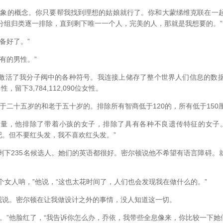
的概念。你只要帮我找到理想的姑娘就行了。你和大蒙绨维克联在一
分组归类逐一排除，直到剩下唯一一个人，完美的人，那就是我想要的。”
备好了。”
有的男性。”
活了我分子阀中的各种符号。我连接上储存了整个世界人们信息的数据
个男性，留下3,784,112,090位女性。
十五岁的和老于五十岁的。排除所有智商低于120的，所有低于150厘
，他排除了带着小孩的女子，排除了具有各种不良遗传特征的女子。
吧。但不要红头发，我不喜欢红头发。”
235名候选人。她们的英语都很好。密尔顿说他不希望有语言障碍。
个女人呐，”他说，“这也太花时间了，人们也会发现我在做什么的。”
说。密尔顿在让我做设计之外的事情，没人知道这一切。
”他脸红了，“我告诉你怎么办，乔依，我带些全息像来，你比较一下她