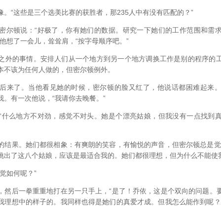
“这些是三个选美比赛的获胜者，那235人中有没有匹配的？”
尔顿说：“好极了，你有她们的数据。研究一下她们的工作范围和需求
他想了一会儿，耸耸肩，“按字母顺序吧。”
外的事情。安排人们从一个地方到另一个地方调换工作是别的程序的工
本不该为任何人做的，但密尔顿例外。
来了。当他看见她的时候，密尔顿的脸又红了，他说话都困难起来。
我。有一次他说，“我请你去晚餐。”
什么地方不对劲，感觉不对头。她是个漂亮姑娘，但我没有一点找到真
果。她们都很相象：有爽朗的笑容，有愉悦的声音，但密尔顿总是觉
挑出了这八个姑娘，应该是最适合我的。她们都很理想，但为什么不能使
觉如何呢？”
后一拳重重地打在另一只手上，“是了！乔依，这是个双向的问题。
我理想中的样子的。我同样也得是她们的真爱才成。但我怎么能作到呢？