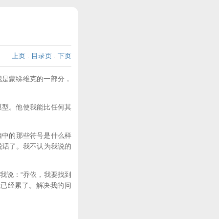
上页
:
目录页
:
下页
是蒙绨维克的一部分，
型。他使我能比任何其
脑中的那些符号是什么样
说话了。我不认为我说的
我说：“乔依，我要找到
我已经累了。解决我的问