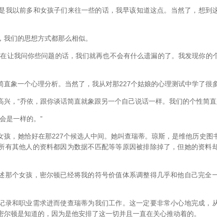
是我以前多和女孩子们来往一些的话，我早该知道这点。当然了，想到
我们的思想方式都那么相似。
让我问你些问题的话，我们就再也不会有什么遗漏的了。我发现你的
象一个心理分析。当然了，我从对那227个姑娘的心理测试中学了很
，“乔依，跟你谈话简直就象跟另一个自己说话一样。我们的个性简直
会是一样的。”
，她恰好在那227个候选人中间。她叫查瑞蒂。琼斯，是维他历史图
所有其他人的资料都因为数据不匹配等等原因被排除掉了，但她的资料
那个女孩，密尔顿已经将我的符号价值体系调整得几乎和他自己完全一
录和职业需求进而使查瑞蒂为我们工作。这一定要非常小心地完成，从
密尔顿是知道的，因为是他安排了这一切并且一直在关心推动着的。