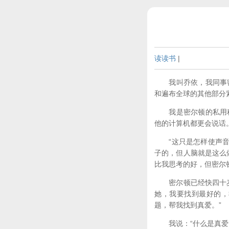
读读书
|
我叫乔依，我同事密
和遍布全球的其他部分
我是密尔顿的私用程
他的计算机都更会说话
“这只是怎样使声音去
子的，但人脑就是这么
比我思考的好，但密尔
密尔顿已经快四十岁了
她，我要找到最好的，
题，帮我找到真爱。”
我说：“什么是真爱