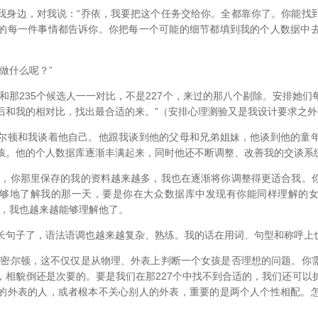
边，对我说：“乔依，我要把这个任务交给你。全都靠你了。你能找
的每一件事情都告诉你。你把每一个可能的细节都填到我的个人数据中
做什么呢？”
那235个候选人一一对比，不是227个，来过的那八个剔除。安排她们
后和我的相对比，找出最合适的来。”（安排心理测验又是我设计要求之外
顿和我谈着他自己。他跟我谈到他的父母和兄弟姐妹，他谈到他的童年
孩。他的个人数据库逐渐丰满起来，同时他还不断调整、改善我的交谈系
你那里保存的我的资料越来越多，我也在逐渐将你调整得更适合我。
够地了解我的那一天，要是你在大众数据库中发现有你能同样理解的
着，我也越来越能够理解他了。
子了，语法语调也越来越复杂、熟练。我的话在用词、句型和称呼上
尔顿，这不仅仅是从物理、外表上判断一个女孩是否理想的问题。你
，相貌倒还是次要的。要是我们在那227个中找不到合适的，我们还可以
的外表的人，或者根本不关心别人的外表，重要的是两个人个性相配。