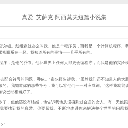
真爱_艾萨克·阿西莫夫短篇小说集
尔顿。戴维森就这么叫我。他是个程序员，而我是一个计算机程序。我
紧密联系在一起。我知道所有的事情——几乎所有的。
序，是他的乔依。他比世界上任何人都更会编程序，而我是他的实验模
。
配合符号的问题，乔依。”密尔顿告诉我，“虽然我们还不知道人的大
做的。我知道你的那些符号，我可以将他们一一对应成词。”这样我就能
顿说已经相当好了。
，但他还没有结婚，他告诉我他从没碰到过合适的女人。有一天他跟
我要找到我的真爱。你要帮我。不断地改进你来解决整个世界的问题
？”