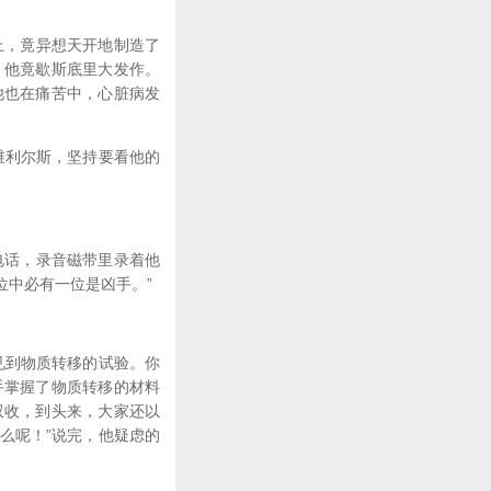
上，竟异想天开地制造了
，他竟歇斯底里大发作。
他也在痛苦中，心脏病发
维利尔斯，坚持要看他的
电话，录音磁带里录着他
位中必有一位是凶手。”
见到物质转移的试验。你
手掌握了物质转移的材料
双收，到头来，大家还以
么呢！”说完，他疑虑的