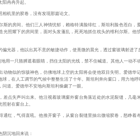
阳冉冉升起。
相机里的胶卷，没有发现那篇论文。
斯的房间。他们三人神情忧郁，赖格特满脸绯红，斯坦利脸色苍白，爱
造光照耀下的房间里，面对头发蓬乱，死死地抓住枕头的维利尔斯。他
偏光器，他以出其不意的敏捷动作，使熹微的晨光，透过窗玻璃射进了
地用一只胳膊遮着眼睛，挡住太阳的光线，禁不住喊道。其他人一动不
动物似的惊骇神色，仿佛地球上空的太阳将会使他双目失明。爱德华记
地球，在人工调节的气候中整整生活了十年。斯坦利奔向窗口，用力地呼吸
，问道。爱德华不安地向斯坦利偷觑了一眼。
差点失声叫出来。他注视着玻璃窗外窗台角落近处的水泥裂缝，几毫米
光照射在窗台上。
通红，气得直吼。他推开窗子，从窗台裂缝里抽出微缩胶卷，怒睁着布
阴沉地回来说：