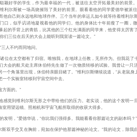
颖好学的学生，作为最幸福的一代，被送往太空开拓最美好的前景。
维利尔斯被一场高烧摧毁了美好的前景。眼看着他的同学爱德华被派
而他自己则永远地和地球作伴。三个当年的幸运儿如今就等待着维利尔
门口，似乎讥诮地凝视着他的同学们。他的身体比十年前瘦了一圈，
暴起的手背上的青筋，比其他的三个红光满面的同学来，他变得太厉害
望你们三位在后天的大会上能听到我宣读一篇论文。”
三人不约而同地问。
位在太空都有了归宿。唯独我，在地球上任教，无所作为。但我花了
们大会的航天处主席休伯特先生做了一次物质转移的试验。我曾让一只
另一个角落里出现，休伯特亲眼目睹了。”维利尔斯继续说道，“从老鼠身
把一个实验室转移到宇宙空间中去。
方面的。”
感觉到维利尔斯无形之中带给他们的压力。老实说，他的这个发明一旦
验室用望远镜、照相机和宇宙飞船所取得的收获大得多。
发明，”爱德华说，“你比我们强得多。我能看看你那篇论文的副本吗？”
斯双手交叉在胸前，宛如在保护他那篇神秘的论文。“我的论文，除我