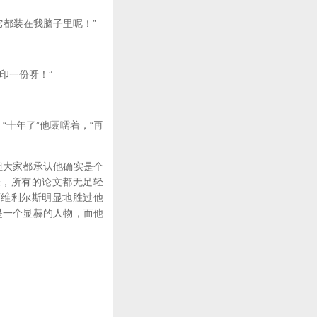
它都装在我脑子里呢！”
印一份呀！”
十年了”他嗫嚅着，“再
大家都承认他确实是个
验，所有的论文都无足轻
而维利尔斯明显地胜过他
是一个显赫的人物，而他