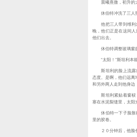
晨曦熹微，初升的太
休伯特冲洗了三人照
他把三人带到维利尔
晚，他们正是在这间人
他们出去。
休伯特调整玻璃窗的
“太阳！”斯坦利本能
斯坦利的脸上流露出
态度。是啊，他们远离
和另外两人走到他身边
斯坦利紧贴着窗棂，
塞在水泥裂缝里，太阳
休伯特一下子脸胀得
里的胶卷。
２０分钟后，他脸色