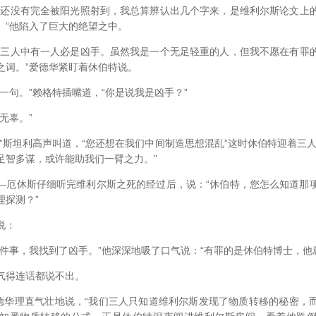
没有完全被阳光照射到，我总算辨认出几个字来，是维利尔斯论文上
。”他陷入了巨大的绝望之中。
人中有一人必是凶手。虽然我是一个无足轻重的人，但我不愿在有罪
之词。”爱德华紧盯着休伯特说。
句。”赖格特插嘴道，“你是说我是凶手？”
无辜。”
斯坦利高声叫道，“您还想在我们中间制造思想混乱”这时休伯特迎着三人
足智多谋，或许能助我们一臂之力。”
休斯仔细听完维利尔斯之死的经过后，说：“休伯特，您怎么知道那
理探测？”
说：
事，我找到了凶手。”他深深地吸了口气说：“有罪的是休伯特博士，他
得连话都说不出。
华理直气壮地说，“我们三人只知道维利尔斯发现了物质转移的秘密，