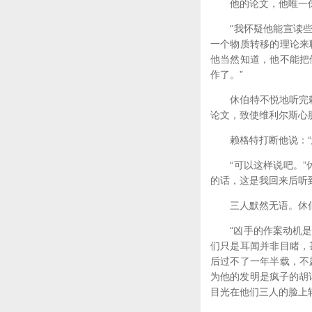
他的论文，他唯一保存
“我怀疑他能宣读些什
一个物质转移的理论来
他当然知道，他不能把
作了。”
休伯特不悦地听完赖格
论文，致使维利尔斯心
赖格特打断他说：“您
“可以这样说吧。”休
的话，这是我回来后听
三人默然无语。休伯
“凶手的作案动机是显
们只是耳闻并非目睹，
后过不了一年半载，不
为他的发明是疯子的胡
目光在他们三人的脸上