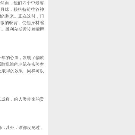
然而，他们四个中最睿
往月球，赖格特前往谷神
斯的到来。正在这时，门
微微的驼背，使他身材缩
了。维利尔斯紧咬着嘴唇
十年的心血，发明了物质
活蹦乱跳的老鼠在实验室
上取得的效果，同样可以
成真，给人类带来的贡
自己以外，谁都没见过，