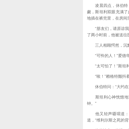
凌晨四点，休伯特，
觑，斯坦利双眼充满了
地插在裤兜里，在房间
“朋友们，请原谅我的
了两小时前，他被送往
三人相顾愕然，沉默
“可怜的人！”爱德
“太可怕了！”斯坦利
“唉！”赖格特颤抖着
休伯特问：“大约在九
斯坦利心神恍惚地说
钟。”
他又轻声嗫嚅道：“因
道，“维利尔斯之死的