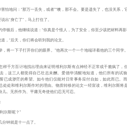
害怕地问：“那万一丢失，或者”“噢，那不会。要是遗失了，也没关系，
说出“身亡了”，马上打住了。
顿后，他继续说道：“你真是个怪人，为了安全，你至少该把材料再影
道，“后天，你们将会听到我的论文。
将一下子打开你们的眼界。”他再次一个一个地端详着他的三个同学。“
样千方百计地找出理由来证明维利尔斯有点神经不正常或干脆疯了，但
去，这三人都觉得自己壮志未酬。爱德华清醒地知道，他们所有的试
誓已成渺茫的希望。如今他们仅能对日常事务应付自如，如此而已。
总处处和维利尔斯作对的理由。物质转移的论文一经宣读，维利尔斯将
份儿。无所作为、平庸无奇使他们忍无可忍。
：
利尔斯呢？”
分钟就是十一点了。