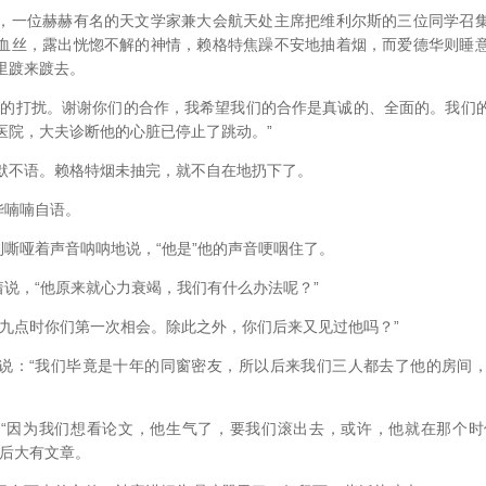
一位赫赫有名的天文学家兼大会航天处主席把维利尔斯的三位同学召集
血丝，露出恍惚不解的神情，赖格特焦躁不安地抽着烟，而爱德华则睡
里踱来踱去。
打扰。谢谢你们的合作，我希望我们的合作是真诚的、全面的。我们
医院，大夫诊断他的心脏已停止了跳动。”
不语。赖格特烟未抽完，就不自在地扔下了。
华喃喃自语。
嘶哑着声音呐呐地说，“他是”他的声音哽咽住了。
说，“他原来就心力衰竭，我们有什么办法呢？”
点时你们第一次相会。除此之外，你们后来又见过他吗？”
：“我们毕竟是十年的同窗密友，所以后来我们三人都去了他的房间，
为我们想看论文，他生气了，要我们滚出去，或许，他就在那个时候
背后大有文章。