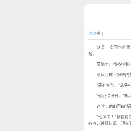
读读书
|
这是一次同学的聚会
起。
爱德华、赖格特和斯
刚从月球上归来的爱德
“还有空气。”从谷神
“你说得很对。”斯坦
这时，他们不由谈到
“他疯了！”赖格特断
有点儿神经错乱，现在