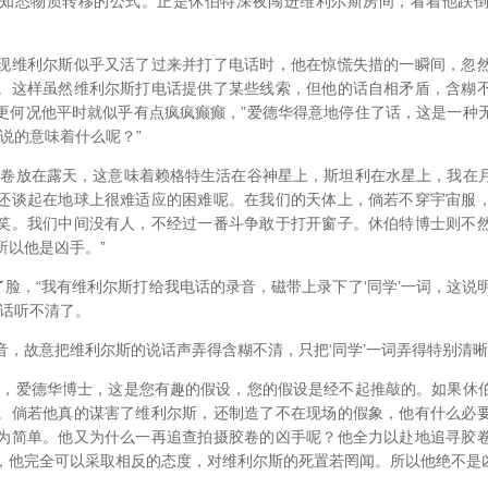
知悉物质转移的公式。正是休伯特深夜闯进维利尔斯房间，看着他跌
维利尔斯似乎又活了过来并打了电话时，他在惊慌失措的一瞬间，忽然
。这样虽然维利尔斯打电话提供了某些线索，但他的话自相矛盾，含糊
更何况他平时就似乎有点疯疯癫癫，”爱德华得意地停住了话，这是一种
说的意味着什么呢？”
放在露天，这意味着赖格特生活在谷神星上，斯坦利在水星上，我在
还谈起在地球上很难适应的困难呢。在我们的天体上，倘若不穿宇宙服
笑。我们中间没有人，不经过一番斗争敢于打开窗子。休伯特博士则不
所以他是凶手。”
，“我有维利尔斯打给我电话的录音，磁带上录下了‘同学’一词，这说明
分话听不清了。
故意把维利尔斯的说话声弄得含糊不清，只把‘同学’一词弄得特别清晰
爱德华博士，这是您有趣的假设，您的假设是经不起推敲的。如果休
。倘若他真的谋害了维利尔斯，还制造了不在现场的假象，他有什么必
为简单。他又为什么一再追查拍摄胶卷的凶手呢？他全力以赴地追寻胶
，他完全可以采取相反的态度，对维利尔斯的死置若罔闻。所以他绝不是凶