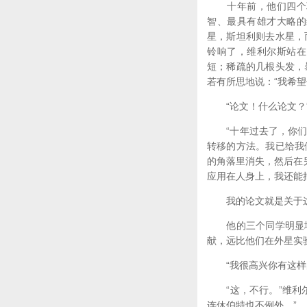
十年前，他们四个聪
智、最具有雄才大略的
星，斯坦利则去水星，
铃响了，维利尔斯站在
短；稀疏的几根头发，
若有所思地说：“我希
“论文！什么论文？”
“十年过去了，你们诸
转移的方法。我已给我
的角落里消失，然后在
应用在人身上，我还能
我的论文就是关于这
他的三个同学明显地
献，远比他们在外星实
“我很高兴你有这样的
“这，不行。”维利尔
连休伯特也不例外。”