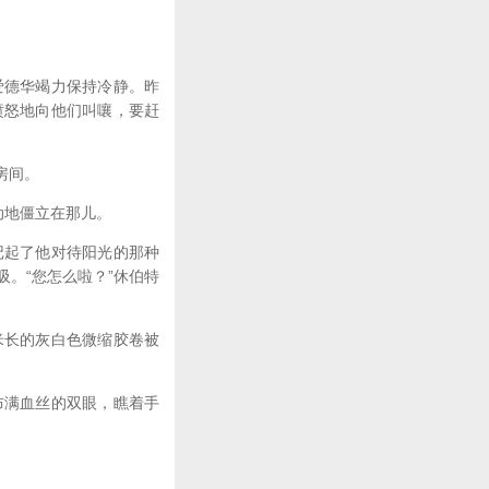
德华竭力保持冷静。昨
愤怒地向他们叫嚷，要赶
房间。
动地僵立在那儿。
起了他对待阳光的那种
。“您怎么啦？”休伯特
长的灰白色微缩胶卷被
满血丝的双眼，瞧着手