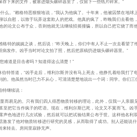
下来的文件，被塞进烟头碾碎器里了，仅留下一些纸片碎末。”
么。”赖格特恶狠狠地说，“我认为他疯了。十年来，他被囚禁在地球
聊以自慰，以致于玩弄这套欺人的把戏。他真的疯了，昨晚我们去看他
他的论文公布于众，否则他就无法继续招摇撞骗，所以自己把它烧了而
特的娓娓之谈，然后说：“昨天晚上，你们中有人不止一次去看望了
脏病发作。凶手当时对论文拍了照，然后把原稿扔进烟头碾碎器里。”
难道是目击者吗？知道得这么清楚！”
伯特答道，“凶手走后，维利尔斯并没有马上死去，他挣扎着给我打了
到的。他虽然当时已力不从心，可清清楚楚地说出一个词：同学。你们三
特继续说：
而易见的。只有我们四人得悉物质转移的理论，此外，仅我一人亲眼
甚至把它当作疯子的呓语。现在，维利尔斯已死，论文又不翼而飞。凶
露声色地进行几次试验，然后就可以把试验结果公布于世。这样他名利
话激发了他对物质转移进行研究的灵感，从而取得了成功。别人还能说什
转来转去。房间里寂静无声。