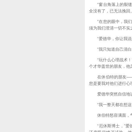
“窗台角落上的裂缝还
全没有了，已无法挽回
“在您的眼中，我们三
须为我们澄清一切不实
“爱德华，你让我说一
“我只知道自己清白
“玩什么心理战术！”
个才华盖世的朋友，他
在休伯特的朋友——厄
您是要我对他们进行心
爱德华突然自信地
“我一整天都在想这件
休伯特怒容满面，气
“厄休斯博士，”爱德