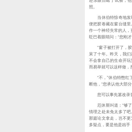
还亲眼目睹了试验，他
照。
当休伯特惊奇地发现
便把胶卷藏在窗台缝里
作一个神经失常的人，
眨巴着眼睛问：“您刚才
“窗子被打开了，胶卷
呆了十年。昨天，我们
不会拿自己的生命开玩
而易举就可以这样做，
“不，”休伯特憋红了脸
断他，“您承认他大部
您可以事先篡改录音，
厄休斯叫道：“够了，
情理之处未免太多了吧
那篇论文拿走，岂不更
多疑点，要是他是凶手