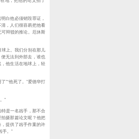
倒在地，把他的论文拍了
明白他必须销毁罪证，
不清，人们很容易把他看
无可辩驳的推论。厄休斯
月球上。我们分别在那儿
，便无法到外部去，谁也
然，他生活在地球上，轻
了”“他死了。”爱德华打
。”
伯特是一名凶手，那不合
要拍摄那篇论文呢？他把
卷，提供了凶手作案的许
手。”