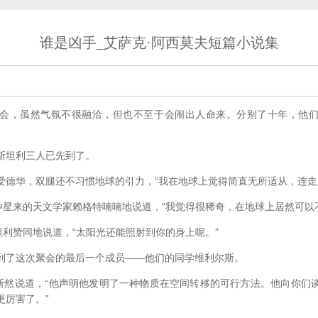
谁是凶手_艾萨克·阿西莫夫短篇小说集
，虽然气氛不很融洽，但也不至于会闹出人命来。分别了十年，他们
坦利三人已先到了。
华，双腿还不习惯地球的引力，“我在地球上觉得简直无所适从，连走
星来的天文学家赖格特喃喃地说道，“我觉得很稀奇，在地球上居然可以
利赞同地说道，“太阳光还能照射到你的身上呢。”
了这次聚会的最后一个成员——他们的同学维利尔斯。
然说道，“他声明他发明了一种物质在空间转移的可行方法。他向你们
更厉害了。”