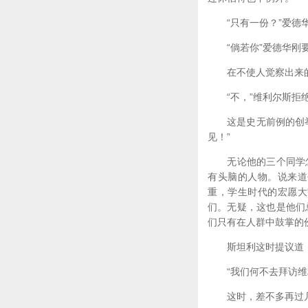
“只有一份？”爱德华
“倘若你”爱德华刚要
在不使人觉察出来的停
“不，”维利尔斯拒绝
这是史无前例的创举，
见！”
无论他的三个同学怎
有头脑的人物。说来道
重，学生时代的宏愿大
们。无疑，这也是他们
们只有在人群中鼓掌的
斯坦利这时提议道
“我们何不去拜访维
这时，差不多再过几