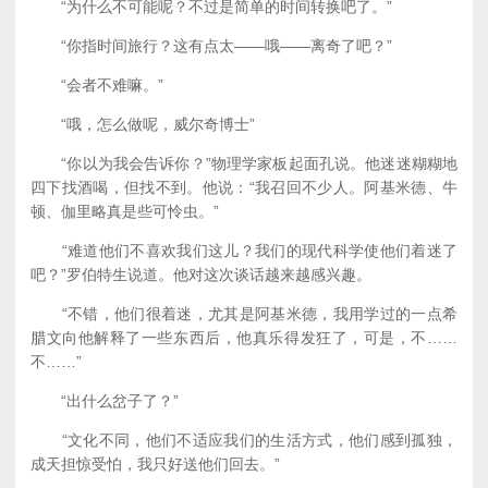
“为什么不可能呢？不过是简单的时间转换吧了。”
“你指时间旅行？这有点太——哦——离奇了吧？”
“会者不难嘛。”
“哦，怎么做呢，威尔奇博士”
“你以为我会告诉你？”物理学家板起面孔说。他迷迷糊糊地
四下找酒喝，但找不到。他说：“我召回不少人。阿基米德、牛
顿、伽里略真是些可怜虫。”
“难道他们不喜欢我们这儿？我们的现代科学使他们着迷了
吧？”罗伯特生说道。他对这次谈话越来越感兴趣。
“不错，他们很着迷，尤其是阿基米德，我用学过的一点希
腊文向他解释了一些东西后，他真乐得发狂了，可是，不……
不……”
“出什么岔子了？”
“文化不同，他们不适应我们的生活方式，他们感到孤独，
成天担惊受怕，我只好送他们回去。”