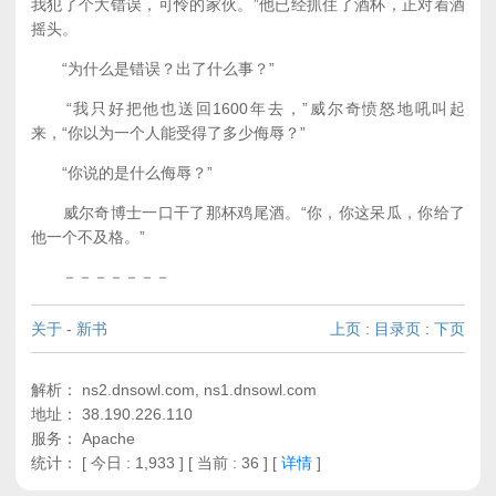
我犯了个大错误，可怜的家伙。”他已经抓住了酒杯，正对着酒
摇头。
“为什么是错误？出了什么事？”
“我只好把他也送回1600年去，”威尔奇愤怒地吼叫起
来，“你以为一个人能受得了多少侮辱？”
“你说的是什么侮辱？”
威尔奇博士一口干了那杯鸡尾酒。“你，你这呆瓜，你给了
他一个不及格。”
－－－－－－－
关于
-
新书
上页
:
目录页
:
下页
解析： ns2.dnsowl.com, ns1.dnsowl.com
地址： 38.190.226.110
服务： Apache
统计：
[ 今日 : 1,933 ] [ 当前 : 36 ]
[
详情
]