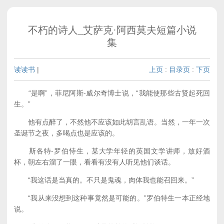
不朽的诗人_艾萨克·阿西莫夫短篇小说
集
读读书
|
上页
:
目录页
:
下页
“是啊”，菲尼阿斯-威尔奇博士说，“我能使那些古贤起死回
生。”
他有点醉了，不然他不应该如此胡言乱语。当然，一年一次
圣诞节之夜，多喝点也是应该的。
斯各特-罗伯恃生，某大学年轻的英国文学讲师，放好酒
杯，朝左右溜了一眼，看看有没有人听见他们谈话。
“我这话是当真的。不只是鬼魂，肉体我也能召回来。”
“我从来没想到这种事竟然是可能的。”罗伯特生一本正经地
说。