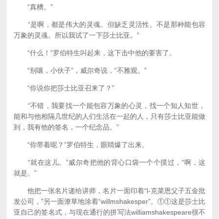
“真糟。”
“是啊，都是伟大的灵魂。但缺乏灵活性。不是那种能包容
万象的灵魂。所以我试了一下莎士比亚。”
“什么！”罗伯特生叫起来，这下击中他的要害了。
“别嚷，小伙子”，威尔奇说，“不雅观。”
“你说你把莎士比亚召来了？”
“不错，我要找一个能包容万象的心灵，找一个知人知世，
能和与他相隔几世纪的人们生活在一起的人，只有莎士比亚能做
到，我有他的签名，一个纪念品。”
“你带着呢？”罗伯特生，眼睛爆了出来。
“就在这儿。”威尔奇把他的背心口袋一个个摸过，“啊，这
就是。”
他把一张名片递给讲师，名片一面印着“l-克菜恩父子五金批
发公司，”另一面潦草地涂着“willmshakesper”。①①这是莎士比
亚自己的签名式，与现在通行的拼写法williamshakespeare很不