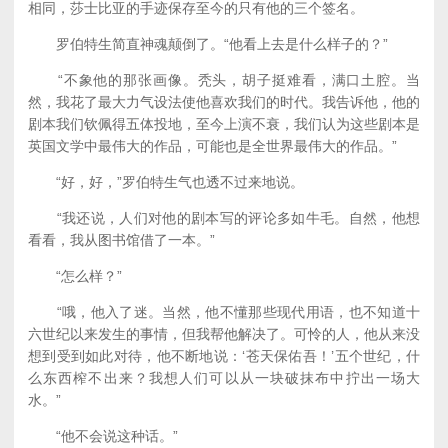
相同，莎士比亚的手迹保存至今的只有他的三个签名。
罗伯特生简直神魂颠倒了。“他看上去是什么样子的？”
“不象他的那张画像。秃头，胡子挺难看，满口土腔。当
然，我花了最大力气设法使他喜欢我们的时代。我告诉他，他的
剧本我们钦佩得五体投地，至今上演不衰，我们认为这些剧本是
英国文学中最伟大的作品，可能也是全世界最伟大的作品。”
“好，好，”罗伯特生气也透不过来地说。
“我还说，人们对他的剧本写的评论多如牛毛。自然，他想
看看，我从图书馆借了一本。”
“怎么样？”
“哦，他入了迷。当然，他不懂那些现代用语，也不知道十
六世纪以来发生的事情，但我帮他解决了。可怜的人，他从来没
想到受到如此对待，他不断地说：‘苍天保佑吾！’五个世纪，什
么东西榨不出来？我想人们可以从一块破抹布中拧出一场大
水。”
“他不会说这种话。”