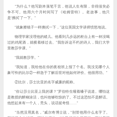
“为什么？他写剧本落笔千言，他说人生有限，非得须臾必
争不可。他用六个月时间写了《哈姆雷特》。老故事，他只
是‘拂拭’了一下。”
“就象擦镜子一样拂拭一下，”这位英国文学讲师愤怒地说。
物理学家没理他的碴儿。他看到几步远的柜台上有一杯没喝
过的鸡尾酒，就横着移过去。”我告诉这不朽的诗人，我们大学
里教莎学课。”
“我就教莎学。”
“我知道，我给他在你的夜校班上报了个名。我没见哪个人
象可怜的比尔②一样急于了解后世对他如何评价。他很用功。”
②比尔，莎士比亚的名字威廉的昵称。
“你让莎士比亚上我的课？”罗伯特生哑着嗓子说道。哪怕这
是教授的醉糊涂活，也叫他够吃惊的了。不过这恐怕不是醉话。
他想起来有一个人，秃头，说话挺奇怪……”
“当然没用真名，”威尔奇博士说，“别管他用什么名字了。