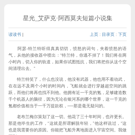
星光_艾萨克·阿西莫夫短篇小说集
读读书
|
上页
:
目录页
:
下页
阿瑟-特兰特听得真真切切，愤怒的词句，夹着愤怒的语
气，从他的接收器中喷出：“特兰特，你逃不掉了！我们将在两
小时内，切入你的轨道，如果你试图抵抗，我们将把你从这个空
间清理出去。”
特兰特笑了，什么也没说，他没有武器，他也用不着动武，
在在远不及两个小时的时间内，飞船就会进行穿越超空间的跳
跃，而他们将再也找不到他。他拥有近一千克的氪，足够建造数
千个机器人的脑径，因为无论在银河系的哪个世界，这一千克的
氪都价值相当于一千万提款权，──那是毫无疑问的。
老布兰梅尔策划了这一切。他花了三十年时间，也许更长。
那是他毕生的工作，“这就是所谓解脱年轻，”他这样说过，“这
也是我需要你的原因。你能把飞船升离地面进入宇宙空间。我做