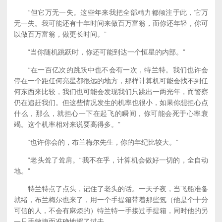
“但它万无一失。这些年来我把全部精力都倾注于此，它万
无一失。我可能还有十年时间来做百万富翁，而你还年轻，你可
以做百万富翁，做更长时间。”
“当你随机跳跃时，你还可能到达一个恒星的内部。”
“在一百亿次的跳跃中也不会有一次，特兰特。我们也许会
停在一个距任何亮星都很远的地方，那样计算机可能会找不到任
何东西来比较，我们也可能会发现我们只跳出一两光年，而警察
仍在追赶我们。但这些情况发生的机率也很小，如果你想担心点
什么，那么，就担心一下在起飞的瞬间，你可能会死于心率衰
竭。这个机率相对来说要高得多。”
“也许你会的，布兰梅尔先生，你的年纪比较大。”
“老头耸了耸肩。“我不在乎，计算机会做好一切的，全自动
地。”
特兰特点了点头，记住了老头的话。一天子夜，当飞船准备
就绪，布兰梅尔也来了，用一个手提箱带着那些氪（他是个十分
可信的人，不会有麻烦的）特兰特一手接过手提箱，同时他的另
一只手敏捷而准确地挥了过去。