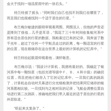
会大于找到一场流星雨中的一块石头。”
特兰特摇了摇头：“同时我们自己也找不到我们在哪里了，
而且我们也很难找到一个适于居住的行星。”
布兰梅尔敏捷的眼睛审视着周围。周围没人，但他的声音还
是降到了很低，几乎是耳语，“我花了三十年时间收集银河系中
所有适合居住的行星的数据。我检索过已有的记录。我奔波了数
千光年，超过了任何一个宇航员走过的距离，每一颗适宜的行星
的位置，现在都储存在这台世界上最好的计算机的记忆库中。”
特兰特抬起眼眉仰视着他，满怀敬意。
布兰梅尔说：“我设计计算机，我拥有最好的。我确定了银
河系中每一颗恒星（包括光谱等级中Ｆ、Ｂ、Ａ和Ｏ级）的确切
位置，而且把他们都存入了它的记忆库中。一旦我们真的跳跃
了，计算机会自动对天幕进行分光镜检测并把结果同它储存的银
河系图相比较。一旦找到与之相对应的记录，飞船会调整位置自
动进行第二次跳跃，准确地把我们带入最近的适于居住的行星的
外层轨道。”
“听起来太复杂了。”