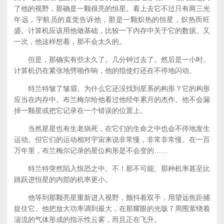
了他的视野，那确是一颗很亮的恒星。看上去它不过只有两三光
年远，宇航员的直觉告诉他，那是一颗炽热的恒星，炽热而旺
盛。计算机应该用他做基础，比较一下内存中关于它的数据。又
一次，他这样想着，那不会太久的。
但是，那确实有些太久了。几分钟过去了。然后是一小时。
计算机仍在紧张地劈啪作响，他的指使灯还在不停地闪动。
特兰特皱了皱眉。为什么它还没找到星系的构形？它的构形
应当在内存中。布兰梅尔给他看过他经年累月的杰作。他不会漏
掉一颗星或把它记录在一个错误的位置上。
当然星星也有生老病死，在它们的生命之中也会不停地发生
运动。但它们的运动相对宇宙来说非常慢，非常非常慢。在一百
万年里，布兰梅尔记录的星位构形是不会变的……
特兰特突然陷入惊恐之中。不！那不可能。那种机率甚至比
跳跃进恒星的内部的机率更小。
他等到那颗亮星重新进入视野，颤抖着双手，用望远焦距捕
捉住它。他把放大功率调到最大，在那耀眼的光版７周围萦绕着
湍流的气体形成的指示性云雾，而且正在飞升。