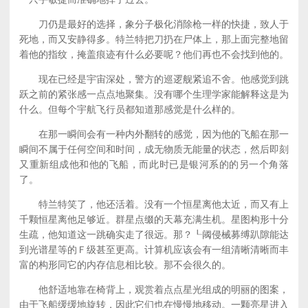
刀仍是最好的选择，象分子极化消除枪一样的快捷，致人于
死地，而又安静得多。特兰特把刀扔在尸体上，那上面完整地留
着他的指纹，掩盖痕迹有什么必要呢？他们再也不会找到他的。
现在已经是宇宙深处，警方的巡逻舰紧追不舍。他感觉到跳
跃之前的紧张感一点点地聚集。没有哪个生理学家能解释这是为
什么。但每个宇航飞行员都知道那感觉是什么样的。
在那一瞬间会有一种内外翻转的感觉，因为他的飞船在那一
瞬间不属于任何空间和时间，成无物质无能量的状态，然后即刻
又重新组成他和他的飞船，而此时已是银河系的的另一个角落
了。
特兰特笑了，他还活着。没有一个恒星离他太近，而又有上
千颗恒星离他足够近。群星点缀的天幕充满生机。星图构形十分
生疏，他知道这一跳确实走了很远。那？┖阈侵械募缚趴隙能达
到光谱星等的Ｆ级甚至更高。计算机应该会有一组清晰清晰而丰
富的构形同它的内存信息相比较。那不会很久的。
他舒适地靠在椅背上，观赏着点点星光组成的明丽的图案，
由于飞船缓缓地旋转，因此它们也在慢慢地移动。一颗亮星进入