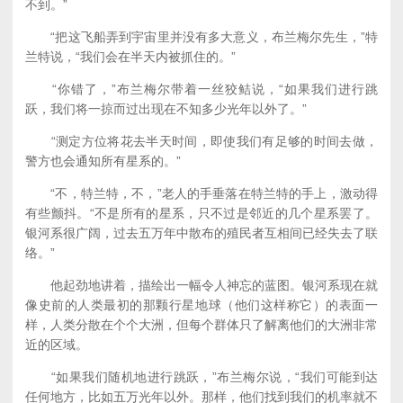
不到。”
“把这飞船弄到宇宙里并没有多大意义，布兰梅尔先生，”特
兰特说，“我们会在半天内被抓住的。”
“你错了，”布兰梅尔带着一丝狡鲒说，“如果我们进行跳
跃，我们将一掠而过出现在不知多少光年以外了。”
“测定方位将花去半天时间，即使我们有足够的时间去做，
警方也会通知所有星系的。”
“不，特兰特，不，”老人的手垂落在特兰特的手上，激动得
有些颤抖。“不是所有的星系，只不过是邻近的几个星系罢了。
银河系很广阔，过去五万年中散布的殖民者互相间已经失去了联
络。”
他起劲地讲着，描绘出一幅令人神忘的蓝图。银河系现在就
像史前的人类最初的那颗行星地球（他们这样称它）的表面一
样，人类分散在个个大洲，但每个群体只了解离他们的大洲非常
近的区域。
“如果我们随机地进行跳跃，”布兰梅尔说，“我们可能到达
任何地方，比如五万光年以外。那样，他们找到我们的机率就不