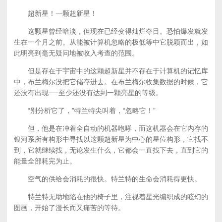
超新星！一颗超新星！
这颗星曾经暗淡，但现在已经变得灿烂夺目。恐怕爆发就发
生在一个月之前。从能被计算机忽略的极低等中它脱颖而出，如
此明亮到毫无疑问地被收入考查的范围。
但是存在于宇宙中的这颗超新星并不存在于计算机的记忆库
中，布兰梅尔没把它储存进去。在布兰梅尔收集数据的时候，它
还没有出现──至少还没有达到一颗亮星的等级。
“别分析它了，”特兰特尖叫着，“忽略它！”
但，他是在冲着全自动的机器咆哮，而这机器会在它内存的
银河系所有构形中寻找以这颗超新星为中心的星位构形，它找不
到，它就继续找，无论发生什么，它都会一直找下去，直到它的
能量全部耗完为止。
空气的供给会消耗的很快。特兰特的生命会消耗得更快。
特兰特无助地陷在他的椅子里，注视着星光编织成的眩幻的
图画，开始了漫长而又痛苦的等待。