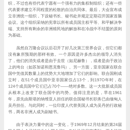
织，不过也有些代表宁愿有一个强有力的集权制组织；还有一些
代表要求建立不同程度的松散的自治共同体。最后，大会宣布成
立非洲统一组织，下设秘书长、秘书处并规定定期召开国家首脑
会议。这个组织采纳的宪章以所有成员国主权平等、和平解决争
端、支持所有剩余的非洲殖民地的解放和在冷战中不结盟的原则
为基础。
虽然自万隆会议以后召开了好几次第三世界会议，但它们都
没有象所预期的那样有效。一个原因是许多杰出的领导人消失
了，他们的消失或者是由于去世（如尼赫鲁），或者是由于政治
上的垮台（如苏加诺和恩克鲁玛）。另一方面，亚非国家在联合
国中凭借其数量上的优势大大地增加了它们的影响。联合国刚成
立时，在51个成员国中亚非国家仅占13个，到197O年时，在
124个成员国中它们已占70个――绝对多数。这一大批新成员国
从根本上改变了联合国中的均势。值得注意的是，早在1961
年，原先由斯堪的纳维亚人担任的联合国秘书长职务已由缅甸人
吴丹担任。与此同时，一位印度人代替美国人成为吴丹的行政秘
书，两名非洲人成为副秘书。
由于表决力量中的这一变化，于1969年12月结束的第24届