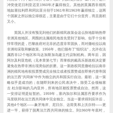
冲突使尼日利亚迟至1960年才赢得独立。其他的英属西非殖民
地如塞拉利昂和冈比亚分别于1961年和1963年赢得独立，这两
个国家之所以独立得很迟，主要是由于它们十分贫穷，而且面积
又小。
英国人并没有预见到他们的新殖民政策会这么快地影响热带
非洲其他地区。周围的法属殖民地首先受到了影响。似乎十分有
悖常理的是，巴黎政府对北非的态度非常固执，而对撒哈拉以南
非洲却采取和解政策。1956年，他们颁布了"组织法"，允许在法
属西非12个地区和马达加斯加岛建立代议制机构。两年后，因
阿尔及利亚危机（见本章第七节）而掌权的戴高乐新政权决定要
避免在热带非洲出现类似的折磨。这一新政权同意撒哈拉以南非
洲的殖民地有权投票赞成完全独立或者投票赞成在即将代替帝国
的法兰西"共同体"中作为独立的共和国实行自治。最初，这一策
略似乎是成功的；在随即到来的公民表决中，除受工会领袖塞
古.杜尔影响的几内亚外，所有地区都投票赞成自治。然而，这
一安排证明是短暂的。1959年，塞内加尔和法属苏丹要求作为
马里联邦在法兰西共同体中完全独立。当这一要求得到应许后，
其他4个地区――象牙海岸、尼日尔、达荷美和上沃尔特――更
进一竿，获得了脱离法兰西共同体的独立。到1960年年底时，