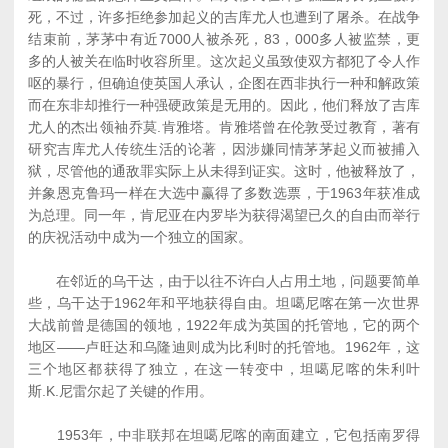
死，不过，许多拒绝参加起义的吉库尤人也遭到了屠杀。在战争
结束前，茅茅中有近7000人被杀死，83，000多人被监禁，更
多的人被关在临时收容所里。这次起义虽致使双方都犯了令人作
呕的暴行，但确迫使英国人承认，企图在西非执行一种和解政策
而在东非却推行一种强硬政策是无用的。因此，他们释放了吉库
尤人的杰出领袖乔莫.肯雅塔。肯雅塔曾在伦敦受过教育，著有
研究吉库尤人传统生活的论著，因涉嫌同情茅茅起义而被捕入
狱，尽管他的通敌罪实际上从未得到证实。这时，他被释放了，
并象恩克鲁玛一样在大选中赢得了多数选票，于1963年获准成
为总理。同一年，肯尼亚在内罗毕为获得渴望已久的自由而举行
的庆祝活动中成为一个独立的国家。
在邻近的乌干达，由于以往不许白人占用土地，问题要简单
些，乌干达于1962年和平地获得自由。坦噶尼喀在第一次世界
大战前曾是德国的领地，1922年成为英国的托管地，它的两个
地区――卢旺达和乌隆迪则成为比利时的托管地。1962年，这
三个地区都获得了独立，在这一转变中，坦噶尼喀的朱利叶
斯.K.尼雷尔起了关键的作用。
1953年，中非联邦在坦噶尼喀的南面建立，它包括南罗得