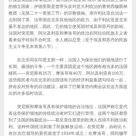
的独立国家；伊德里斯是曾带头反对意大利统治的赛努西穆斯林
教团（见第二十一章第三节）的宗教领袖。准许利比亚自治这一
点削弱了英、法帝国在北非其他地区的权力。由于利比亚是北非
最不发达的地区，因此，它的独立使英国对埃及和苏丹的影响、
法国对突尼斯、阿尔及利亚和摩洛哥的统治在阿拉伯民族主义者
看来似乎特别不合时宜、令人难以忍受（至于埃及和苏丹的民族
主义斗争见本章第八节）。
在北非同在印度支那一样，法国人为保住他们的领地进行了
长期、顽强的斗争，一个主要原因是这个地区拥有相当多的法国
移民――突尼斯有25万，摩洛哥有40万，阿尔及利亚有100万。
这些殖民者与在北非的法国强有力的经济利益集团勾结在一起，
拼命反对所有的自治建议，破坏了巴黎某些内阁会议在这方面提
出的许多临时动议。
突尼斯和摩洛哥具有保护领地的合法地位，法国声称它是代
表这些保护领地的传统统治者对它们进行管理。这两个地区都受
到了法国的独裁统治――甚至居住那里的欧洲人也得不到政治权
利。这种外国统治刺激了民族解放运动：在突尼斯，由哈比卜.
布尔吉巴领导的新宪政党于1934年成立；在摩洛哥，得到穆罕