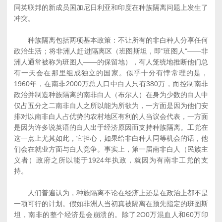
同英联邦的新成员国加尼日利亚和印度在种族隔离问题上发生了
冲突。
种族隔离包括两项基本政策：不让所有的非白种人分享任何
政治生活；将非洲人赶进隔离区（班图斯坦，即"班图人"――非
洲人通常被称为班图人――的保留地），有人笼统地推断他们总
有一天会在那里组成独立的国家。似乎十分有悖常理的是，
1960年，在南非2000万总人口中白人只有380万，而控制南非
政治并制造种族隔离的南非白人（布尔人）在身为少数的白人中
仅占五分之二南非白人之所以能为所欲为，一方面是因为他们安
排对以南非白人占优势的农村地区有利的人当议会代表，一方面
是因为许多说英语的白人出于经济原因而支持种族隔离。工党在
这一点上尤其如此，它担心，如果给非白种人同等机会的话，他
们会在就业方面与白人竞争。事实上，第一届南非白人（民族主
义者）政府之所以能于1924年执政，就因为有南非工党的支
持。
人们普遍认为，种族隔离不论在经济上还是在政治上都不是
一项可行的计划。假如非洲人当初真被隔离在预先指定的班图斯
坦，南非的整个经济是会崩溃的。除了2O0万混血人和60万印