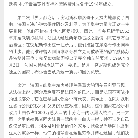
默德.本.优素福苏丹支持的摩洛哥独立党于1944年成立。
第二次世界大战之后，突尼斯和摩洛哥不太费力地赢得了自
由。法国人决心继续保住阿尔及利亚，为了集中力量实现这一主
要目标，他们不惜在其他地区受损失。因此，当突尼斯于1952
年开始武装抵抗时，法国人经过两年游击战之后便同意它享有自
治地位；在突尼斯作出这一让步后，他们准备在摩洛哥作出同样
的让步。他们准许曾因同情摩洛哥独立党而被放逐的穆罕默德苏
丹恢复其王位；穆罕默德随即提出了完全独立的要求，1956年3
月2日，法国人勉强承认了这一要求。是月，突尼斯也成为完全
独立的国家，布尔吉巴成为这一新共和国的总统。
这时，法国人能集中精力处理关系重大的阿尔及利亚问题。
从法律上说，阿尔及利亚不是法国的殖民地，而是法国不可缺少
的组成部分，它在巴黎国民议会中有代表。实际上，在阿尔及利
亚盛行公民的权利和义务的双重标准，因此，这个国家在经济和
政治上由仅占1000万总人口的十分之一的欧洲人统治。另一方
面，这里的殖民者同大陆另一端的南非白人一样，并不认为自己
仅仅是殖民者。阿尔及利亚是他们的家乡，就象是当地阿尔及利
亚人的家乡一样。他们的祖辈曾在这里劳作并葬在这里，他们决