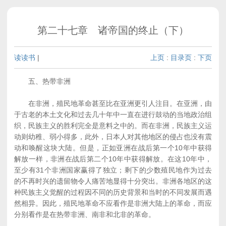
第二十七章 诸帝国的终止（下）
读读书
|
上页
:
目录页
:
下页
五、热带非洲
在非洲，殖民地革命甚至比在亚洲更引人注目。在亚洲，由
于古老的本土文化和过去几十年中一直在进行鼓动的当地政治组
织，民族主义的胜利完全是意料之中的。而在非洲，民族主义运
动则幼稚、弱小得多，此外，日本人对其他地区的侵占也没有震
动和唤醒这块大陆。但是，正如亚洲在战后第一个10年中获得
解放一样，非洲在战后第二个10年中获得解放。在这10年中，
至少有31个非洲国家赢得了独立；剩下的少数殖民地作为过去
的不再时兴的遗留物令人痛苦地显得十分突出。非洲各地区的这
种民族主义觉醒的过程因不同的历史背景和当时的不同发展而遇
然相异。因此，殖民地革命不应看作是非洲大陆上的革命，而应
分别看作是在热带非洲、南非和北非的革命。