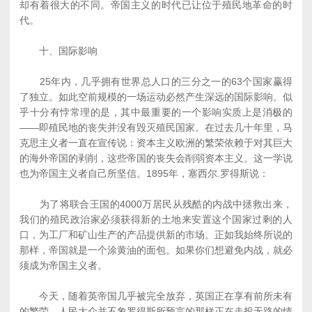
却有着很大的不同。帝国主义的时代已让位于殖民地革命的时
代。
十、国际影响
25年内，几乎拥有世界总人口的三分之一的63个国家赢得
了独立。如此空前规模的一场运动必然产生深远的国际影响。似
乎十分有悖常理的是，其中最重要的一个影响实质上是消极的
――即殖民地的丧失并没有毁灭殖民国家。在过去几十年里，马
克思主义者一直在宣传说：资本主义欧洲的繁荣依赖于对其巨大
的海外帝国的剥削，这些帝国的丧失会削弱资本主义。这一学说
也为帝国主义者自己所坚信。1895年，塞西尔.罗得斯说：
为了将联合王国的4000万居民从残酷的内战中拯救出来，
我们的殖民政治家必须获得新的土地来安置这个国家过剩的人
口，为工厂和矿山生产的产品提供新的市场。正如我始终所说的
那样，帝国就是一个涂黄油的面包。如果你们想避免内战，就必
须成为帝国主义者。
今天，随着英帝国几乎被完全放弃，英国正在享有前所未有
的繁荣。人民大众并不象罗得斯所预言的那样正在走投无路的情