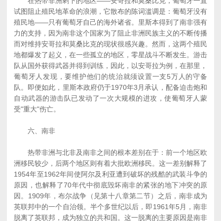
在热带非洲剩下的地区――安哥拉和莫桑比克，葡萄牙一直
试图阻止殖民地革命的浪潮，它散布的陈词滥调是：葡萄牙没有
殖民地――只有葡萄牙自己的海外诸省。里斯本得到了南非强有
力的支持，因为南非这个国家为了阻止非洲民族主义的不断传播
而对维持安哥拉和莫桑比克的现状很感兴趣。然而，这两个殖民
地都爆发了起义，在一些孤立的地区，零星战斗不断发生。游击
队从国外获得武器并得到训练，因此，以安哥拉为例，在那里，
葡萄牙人发现，要维护他们的统治就须设置一支5万人的守备
队。即便如此，里斯本政府仍于1970年3月承认，配备迫击炮和
自动武器的游击队已发动了一次大规模的进攻，使葡萄牙人蒙
受"重大"伤亡。
六、南非
热带非洲与北非及南非之间的根本差别在于：前一个地区欧
洲移民较少，后两个地区则有着大批欧洲移民。这一差别解释了
1954年至1962年间使阿尔及利亚遭到破坏的残酷的武装斗争的
原因，也解释了70年代中彻底毁坏南非的紧张的地下冲突的原
因。1909年，布尔战争（见第十八章第二节）之后，南非成为
英联邦中的一个自治领。半个多世纪以后，即1961年5月，南非
脱离了英联邦，成为独立的共和国。这一脱离的主要原因是南非