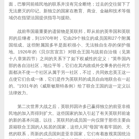
面，巴黎同前殖民地的联系并没有完全断绝；过去的交往留下了
无法磨灭的印记。新独立的国家在教育、商业、金融和技术等领
域仍在指望法国提供指导与援助。
战前帝国最重要的遗留物是英联邦，即从前的英帝国和英联
邦的后继者，到1970年时，它由29个独立的成员国和27个附属
国组成。这些附属国多半是面积很小、无法独自生存的保护领
地。1926年的《贝尔宫宣言》对联合王国与战前自治领（见第
十八章第四节）之间的关系下了如下权威性的定义："英帝国内
部的各自治社区，地位平等，它们在其内政或外交事务的任何方
面都决不使一个社区从属于另一社区，不过，共同效忠英王这一
点使它们合成一体，它们是作为英联邦的成员自由地联合在一起
的。"1931年的《威斯敏斯特条例》给了联合王国的这一定义以
法律效力。
第二次世界大战之后，英联邦因许多已赢得独立的前亚非殖
民地的加入而得到扩大。这些国家的加入引起了有关英联邦前途
的新的基本问题。以往，英联邦的成员国一向仅限于那些主要由
原籍联合王国的人拓居的国家，这些人同"母国"有着牢固的、天
然的联系，而新的戍员国则是亚非国家，它们有着敌视英国统治