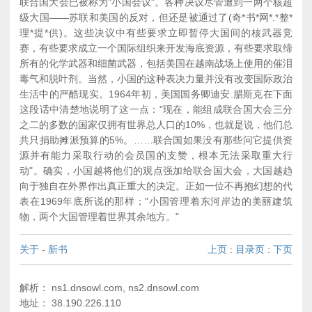
联合国大会已被称为"小国会议"。各种决议尽管遭到一两个核超
级大国――苏联和美国的反对，但还是被通过了(奇*书*网*.*整*
理*提*供)。这些决议中有些要求立即暂停大国间的核武器竞
赛，有些要求成立一个国际组织来开发海底资源，有些要求取缔
所有的化学武器和细菌武器，包括美国在越南战场上使用的催泪
毒气和脱叶剂。当然，小国的这种表决力量并没有改变国际政治
生活中的严酷现实。1964年初，美国国务卿迪安.腊斯克在下面
这段话中清楚地说明了这一点："现在，能组成联合国大会三分
之二的多数的国家仅拥有世界总人口的10%，也就是说，他们总
共只捐助摊派预算的5%。……联合国如果没有那些问它提供资
源并有能力采取行动的会员国的支赞，根本无法采取重大行
动"。确实，小国越将他们的观点强加给联合国大会，大国越趋
向于独自在外界作出真正重大的决定。正如一位不再抱幻想的代
表在1969年底所说的那样；"小国管理着东河岸边的美丽建筑
物，两个大国管理着世界其余地方。"
关于
-
新书
上页
:
目录页
:
下页
解析： ns1.dnsowl.com, ns2.dnsowl.com
地址： 38.190.226.110