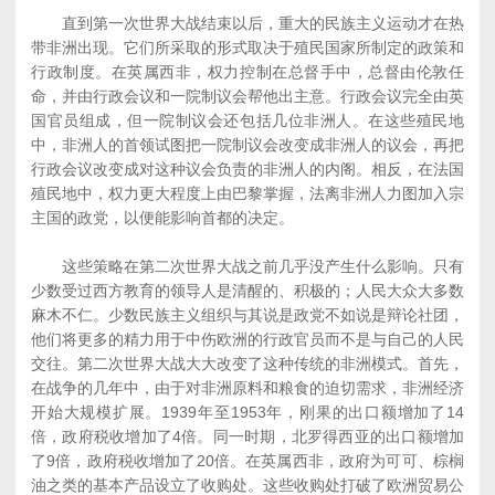
直到第一次世界大战结束以后，重大的民族主义运动才在热
带非洲出现。它们所采取的形式取决于殖民国家所制定的政策和
行政制度。在英属西非，权力控制在总督手中，总督由伦敦任
命，并由行政会议和一院制议会帮他出主意。行政会议完全由英
国官员组成，但一院制议会还包括几位非洲人。在这些殖民地
中，非洲人的首领试图把一院制议会改变成非洲人的议会，再把
行政会议改变成对这种议会负责的非洲人的内阁。相反，在法国
殖民地中，权力更大程度上由巴黎掌握，法离非洲人力图加入宗
主国的政党，以便能影响首都的决定。
这些策略在第二次世界大战之前几乎没产生什么影响。只有
少数受过西方教育的领导人是清醒的、积极的；人民大众大多数
麻木不仁。少数民族主义组织与其说是政党不如说是辩论社团，
他们将更多的精力用于中伤欧洲的行政官员而不是与自己的人民
交往。第二次世界大战大大改变了这种传统的非洲模式。首先，
在战争的几年中，由于对非洲原料和粮食的迫切需求，非洲经济
开始大规模扩展。1939年至1953年，刚果的出口额增加了14
倍，政府税收增加了4倍。同一时期，北罗得西亚的出口额增加
了9倍，政府税收增加了20倍。在英属西非，政府为可可、棕榈
油之类的基本产品设立了收购处。这些收购处打破了欧洲贸易公