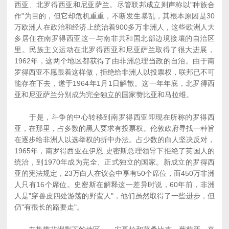
西亚、北罗得西亚和尼亚萨兰。尽管联邦成立则声称以"种族合
作"为目的，但它却危机重重，不断发生暴乱，其根本原因是30
万欧洲人在政治和经济上统治着900多万非洲人，这些欧洲人大
多居住在南罗得西亚这一与南非共和国北部边境接壤的自治区
里。民族主义运动在北罗得西亚和尼亚萨兰取得了很大进展，
1962年，这两个地区都获得了由非洲总理当政的自治。由于南
罗得西亚不愿跟着这样做，拒绝给非洲人以投票权，联邦已不可
能存在下去，遂于1964年1月1日解散。这一年年底，北罗得西
亚和尼亚萨兰分别成为完全独立的国家赞比亚和马拉维。
于是，斗争的中心转移到南罗得西亚即现在所称的罗得西
亚，在那里，占多数的黑人要求有投票权。伦敦政府寻找一种旨
在逐步给非洲人以选举权的折中办法。占少数的白人坚决反对，
1965年，南罗得西亚在伊恩.史密斯总理领导下拒绝了英国人的
统治，到1970年成为完全、正式独立的国家。新成立的罗得西
亚的宪法规定，23万白人在议会中享有50个席位，而450万非洲
人只有16个席位。史密斯在解释这一差异时说，60年前，非洲
人是"穿兽皮四处游荡的野蛮人"，他们虽然取得了一些进步，但
仍"有很长的路要走"。