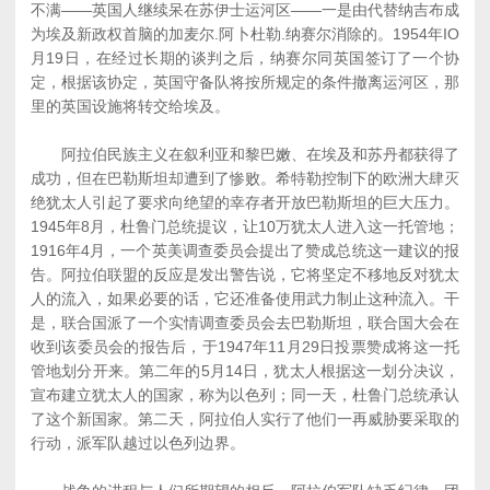
不满――英国人继续呆在苏伊士运河区――一是由代替纳吉布成
为埃及新政权首脑的加麦尔.阿卜杜勒.纳赛尔消除的。1954年IO
月19日，在经过长期的谈判之后，纳赛尔同英国签订了一个协
定，根据该协定，英国守备队将按所规定的条件撤离运河区，那
里的英国设施将转交给埃及。
阿拉伯民族主义在叙利亚和黎巴嫩、在埃及和苏丹都获得了
成功，但在巴勒斯坦却遭到了惨败。希特勒控制下的欧洲大肆灭
绝犹太人引起了要求向绝望的幸存者开放巴勒斯坦的巨大压力。
1945年8月，杜鲁门总统提议，让10万犹太人进入这一托管地；
1916年4月，一个英美调查委员会提出了赞成总统这一建议的报
告。阿拉伯联盟的反应是发出警告说，它将坚定不移地反对犹太
人的流入，如果必要的话，它还准备使用武力制止这种流入。干
是，联合国派了一个实情调查委员会去巴勒斯坦，联合国大会在
收到该委员会的报告后，于1947年11月29日投票赞成将这一托
管地划分开来。第二年的5月14日，犹太人根据这一划分决议，
宣布建立犹太人的国家，称为以色列；同一天，杜鲁门总统承认
了这个新国家。第二天，阿拉伯人实行了他们一再威胁要采取的
行动，派军队越过以色列边界。