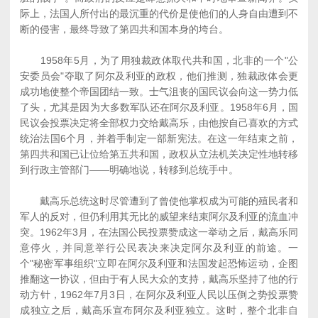
际上，法国人所付出的最沉重的代价是使他们的人身自由遭到不
断的侵害，最终导致了第四共和国本身的垮台。
1958年5月，为了用独裁政体取代共和国，北非的一个"公
安委员会"夺取了阿尔及利亚的政权，他们推测，独裁政体会更
成功地使整个帝国团结一致。士气沮丧的国民议会向这一势力低
了头，尤其是因为大多数军队还在阿尔及利亚。1958年6月，国
民议会投票决定将全部权力交给戴高乐，由他按自己喜欢的方式
统治法国6个月，并着手制定一部新宪法。在这一年结束之前，
第四共和国已让位给第五共和国，政权从立法机关决定性地转移
到行政主管部门――明确地说，转移到总统手中。
戴高乐总统这时尽管遭到了曾使他掌权成为可能的殖民者和
军人的反对，但仍利用其无比的威望来结束阿尔及利亚的流血冲
突。1962年3月，在法国公民投票赞成这一举动之后，戴高乐同
意停火，并同意举行公民表决来决定阿尔及利亚的前途。一
个"秘密军事组织"立即在阿尔及利亚和法国发起恐怖运动，企图
推翻这一协议，但由于有人民大众的支持，戴高乐坚持了他的行
动方针，1962年7月3日，在阿尔及利亚人民以压倒之势投票赞
成独立之后，戴高乐宣布阿尔及利亚独立。这时，整个北非自