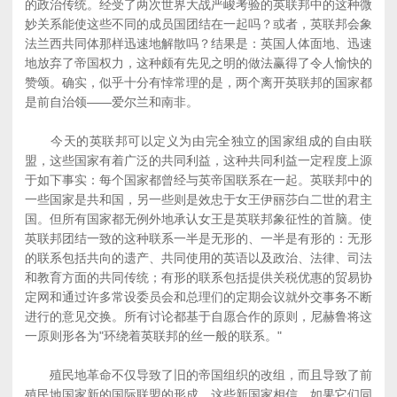
的政治传统。经受了两次世界大战严峻考验的英联邦中的这种微
妙关系能使这些不同的成员国团结在一起吗？或者，英联邦会象
法兰西共同体那样迅速地解散吗？结果是：英国人体面地、迅速
地放弃了帝国权力，这种颇有先见之明的做法赢得了令人愉快的
赞颂。确实，似乎十分有悻常理的是，两个离开英联邦的国家都
是前自治领――爱尔兰和南非。
今天的英联邦可以定义为由完全独立的国家组成的自由联
盟，这些国家有着广泛的共同利益，这种共同利益一定程度上源
于如下事实：每个国家都曾经与英帝国联系在一起。英联邦中的
一些国家是共和国，另一些则是效忠于女王伊丽莎白二世的君主
国。但所有国家都无例外地承认女王是英联邦象征性的首脑。使
英联邦团结一致的这种联系一半是无形的、一半是有形的：无形
的联系包括共向的遗产、共同使用的英语以及政治、法律、司法
和教育方面的共同传统；有形的联系包括提供关税优惠的贸易协
定网和通过许多常设委员会和总理们的定期会议就外交事务不断
进行的意见交换。所有讨论都基于自愿合作的原则，尼赫鲁将这
一原则形各为"环绕着英联邦的丝一般的联系。"
殖民地革命不仅导致了旧的帝国组织的改组，而且导致了前
殖民地国家新的国际联盟的形成。这些新国家相信，如果它们同