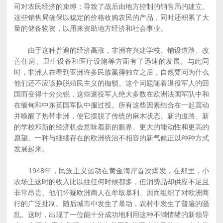
司对农民经济的束缚；导致了战后由地方控制的销售局的建立。
这些销售局确保以稳定的价格收购农民的产品，同时还积累了大
量的储备物资，以用来资助地方经济和社会事业。
由于这种普遍的经济高涨，非洲在兴建学校、铺设道路、改
善住房、卫生设备和医疗设施等方面有了迅速的发展。与此同
时，非洲人在看到亚洲许多民族赢得独立之后，自然要问为什么
他们还不应该挣脱殖民主义的枷锁。这个问题随着退役军人的回
国而变得十分尖锐，这些退役军人绝大多数在欧洲法国军队中和
在缅甸和中东英国军队中服过投。所有这些因素结合在一起震动
并唤醒了热带非洲，使它摆脱了传统的麻木状态。新的道路、新
的学校和新的经济机会意味着新的眼界、更大的能动性和更高的
愿望。一种与继续存在的欧洲统治不相容的新气候正以种种方式
发展起来。
1948年，民族主义运动在黄金海岸首次爆发，在那里，小
农场主这时的收入比以往任何时候都多，但消费品却供应不足且
非常昂贵、他们怀疑欧洲商人在牟取暴利、因而组织了对欧洲商
行的广泛批制。随后城市中发生了暴动，农村中发生了普遍的骚
乱。这时，出现了一位能十分成功地利用这种不满情绪的新领导