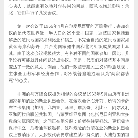
心协力，就能更有效地对付共同的问题，随意地施加影响；为
此，它们举行了几次会议。
第一次会议于1955年4月在印度尼西亚的万隆举行，参加会
议的是代表世界近一半人口的29个亚非国家．这些国家包括新
解放的殖民地国家如利比亚和锡兰，不完全自治的殖民地国家如
黄金海岸和苏丹、共产党国家如中国和北约组织成员国如土耳
其。由于这次会议规模很大、有各种不同的国家参加，因此，几
乎没有可能就具体问题达成协议。但是，代表们对某些基本问题
麦达了一致的意见，例如，他们一致谴责殖民主义和种族歧视，
主张全面裁军和经济合作，对冷战普遍地抱着认为"两家都该
死"的态度。
非洲的与万隆会议极为相似的会议是1963年5月由所有非洲
国家参加的亚的斯亚贝巴会议。在这次会议召开前，所谓的卡萨
布兰卡集团（加纳、几内亚、马里、摩洛哥、利比亚、阿尔及利
亚和阿拉伯联盟共和国）与蒙罗维亚集团（包括尼日利亚和大多
数前法属殖民地）之间正在闹分裂；前者往往更好战、更积极地
保持中立，后者通常较温和。这种危险的分裂在亚的斯亚贝巴会
议上被消除了。大多数代表要求建立某种持久的、大陆范围的组