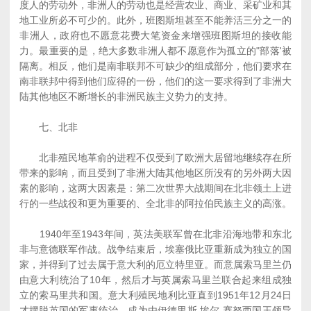
度人的劳动外，非洲人的劳动也是经营农业、商业、采矿业和其
地工业所必不可少的。此外，班图斯坦甚至不能养活三分之一的
非洲人，政府也不愿意花费大笔资金来增强班图斯坦的接收能
力。最重要的是，绝大多数非洲人都不愿意作为孤立的"部落'被
隔离。相反，他们是南非联邦不可缺少的组成部分，他们要求在
南非联邦中得到他们应得的一份，他们的这一要求得到了非洲大
陆其他地区不断增长的非洲民族主义势力的支持。
七、北非
北非殖民地革俞的进程不仅受到了欧洲大居留地继续存在所
带来的影响，而且受到了非洲大陆其他地区所没有的另外两大因
素的影响，这两大因素是：第二次世界大战期间在北非领土上进
行的一些战役和更为重要的、全北非的阿拉伯民族主义的高涨。
1940年至1943年间，英法美联军曾在北非沿海地带和东北
非与意德联军作战。战争结束后，埃塞俄比亚重新成为独立的国
家，并得到了过去属于意大利的厄立特里亚。而意属索马里兰仍
由意大利统治了10年，然后才与英属索马里兰联合起来组成独
立的索马里共和国。意大利殖民地利比亚直到1951年12月24日
才摆脱英国的军事统治，成为由伊德里斯.埃尔.赛努西国王领导