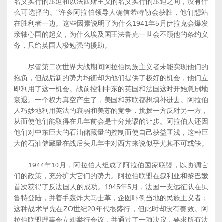
名义实行的压迫和以法西斯主义的名义实行的压迫之间，没有什
么可选择的。"许多阿拉伯领导人确信希特勒会获胜，他们想站
在胜利者一边。这些因素说明了为什么1941年5月伊拉克会爆发
亲轴心国的起义，为什么埃及国王法鲁克一世会不顾他的条约义
务，只给英国人极勉强的援助。
尽管第二次世界大战期间阿拉伯民族主义者未能实现他们的
抱负，但战后新的势力均衡却为他们提供了极好的机会，他们立
即利用了这一机会。战前控制中东的英国和法国这时开始急剧地
衰退。一个权力真空产生了，美国和苏联都想填补进去。阿拉伯
人巧妙地利用英法的衰弱和美苏的竞争，挑拨一方反对另一方，
从而使他们能取得在几年前会是十分荒谬的让步。阿拉伯人还因
他们对中东巨大的石油储藏量的控制而使自己获益匪浅，这种巨
大的石油储藏量在战后头几年中对西方来说似乎尤其不可或缺。
1944年10月，阿拉伯人组成了阿拉伯国家联盟，以协调它
们的政策，充分扩大它们的势力。阿拉伯联盟在叙利亚和黎巴嫩
首次获得了反法国人的成功。1945年5月，法国一支远征队在贝
鲁特登陆，并着手轰炸大马士革，企图吓倒当地的民族主义者；
这种战术早先在ZO世纪20年代很盛行，但此时却没有奏效。阿
拉伯联盟理事会立即举行会议，并通过了一项决议，要求所有法