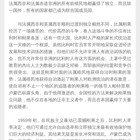
法属西非和法属赤道非洲的所有前殖民地都赢得了独立，而且除
一国外，所有的国家都已成为联合国成员国。
与法属西非和英属西非顺利过渡到独立截然不同，比属刚果
经历了一场痛苦的、代价高昂的斗争，卷入这场斗争的不仅有比
利时和刚果各派，还有一些大国。比利时人严格的家长式统治是
这一灾难的一个根源。虽然比利时官员常常开明地采取促进经济
发展和技术训练的措施，但他们却不允许非洲人有政治训练的机
会，也不允许常住非洲的比利时人有这方面的机会。土著中受过
教育的杰出人士为数极少且缺乏经验，而部族间的结盟和竞争仍
然很突出。这就是刚果对面的法属殖民地获得自治时刚果的形
势，法属殖民地获得自治激起了刚果人对欧洲统治的潜在敌意，
使自诩有不止一个地区的追随者的刚果唯一的领导人帕特里斯.
卢蒙巴崭露头角。由于他用激进的、全国性的方法来解决刚果独
立问题，他不仅在各地的泛非主义者中，而且在本国赢得了大量
的追随者。
1959年初，在民族主义暴动已震撼刚果之后，比利时人草
率决定，他们可通过允许自由选举和立即独立来最有效地保护他
们巨大的经济利益。其结果无疑是发生冲突和混乱。卢蒙巴成为