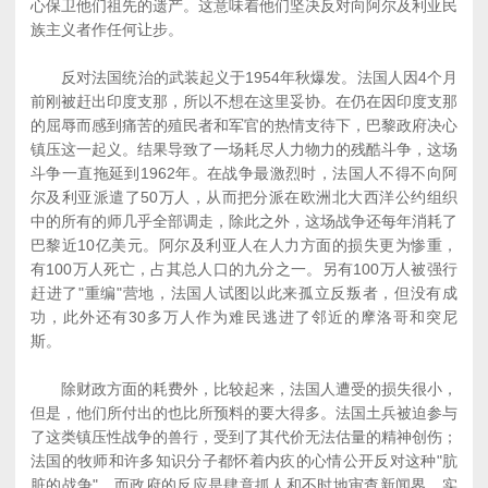
心保卫他们祖先的遗产。这意味着他们坚决反对向阿尔及利亚民
族主义者作任何让步。
反对法国统治的武装起义于1954年秋爆发。法国人因4个月
前刚被赶出印度支那，所以不想在这里妥协。在仍在因印度支那
的屈辱而感到痛苦的殖民者和军官的热情支待下，巴黎政府决心
镇压这一起义。结果导致了一场耗尽人力物力的残酷斗争，这场
斗争一直拖延到1962年。在战争最激烈时，法国人不得不向阿
尔及利亚派遣了50万人，从而把分派在欧洲北大西洋公约组织
中的所有的师几乎全部调走，除此之外，这场战争还每年消耗了
巴黎近10亿美元。阿尔及利亚人在人力方面的损失更为惨重，
有100万人死亡，占其总人口的九分之一。另有100万人被强行
赶进了"重编"营地，法国人试图以此来孤立反叛者，但没有成
功，此外还有30多万人作为难民逃进了邻近的摩洛哥和突尼
斯。
除财政方面的耗费外，比较起来，法国人遭受的损失很小，
但是，他们所付出的也比所预料的要大得多。法国土兵被迫参与
了这类镇压性战争的兽行，受到了其代价无法估量的精神创伤；
法国的牧师和许多知识分子都怀着内疚的心情公开反对这种"肮
脏的战争"。而政府的反应是肆意抓人和不时地审查新闻界。实