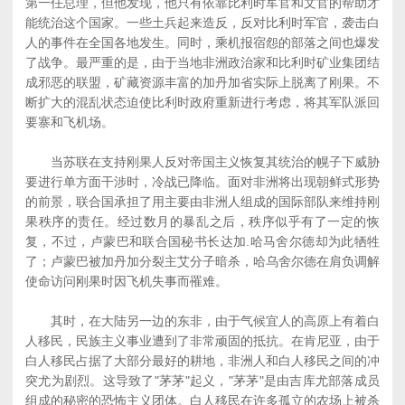
第一任总理，但他发现，他只有依靠比利时军官和文官的帮助才
能统治这个国家。一些土兵起来造反，反对比利时军官，袭击白
人的事件在全国各地发生。同时，乘机报宿怨的部落之间也爆发
了战争。最严重的是，由于当地非洲政治家和比利时矿业集团结
成邪恶的联盟，矿藏资源丰富的加丹加省实际上脱离了刚果。不
断扩大的混乱状态迫使比利时政府重新进行考虑，将其军队派回
要寨和飞机场。
当苏联在支持刚果人反对帝国主义恢复其统治的幌子下威胁
要进行单方面干涉时，冷战已降临。面对非洲将出现朝鲜式形势
的前景，联合国承担了用主要由非洲人组成的国际部队来维持刚
果秩序的责任。经过数月的暴乱之后，秩序似乎有了一定的恢
复，不过，卢蒙巴和联合国秘书长达加.哈马舍尔德却为此牺牲
了；卢蒙巴被加丹加分裂主艾分子暗杀，哈乌舍尔德在肩负调解
使命访问刚果时因飞机失事而罹难。
其时，在大陆另一边的东非，由于气候宜人的高原上有着白
人移民，民族主义事业遭到了非常顽固的抵抗。在肯尼亚，由于
白人移民占据了大部分最好的耕地，非洲人和白人移民之间的冲
突尤为剧烈。这导致了"茅茅"起义，"茅茅"是由吉库尤部落成员
组成的秘密的恐怖主义团体。白人移民在许多孤立的农场上被杀