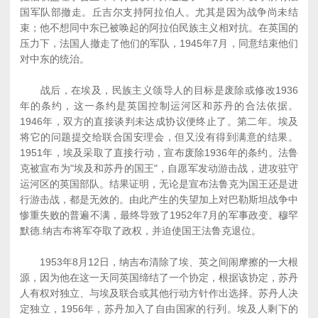
国军队部撤走。丘吉尔支持阿拉伯人。尤其是因为战争尚未结
束；他不想同中东已被唤起的阿拉伯民族主义相对抗。在英国的
压力下，法国人撤走了他们的军队，1945年7月，同意结束他们
对中东的统治。
战后，在埃及，民族主义颌导人的目标是废除或修改1936
年的条约，这一条约是英国控制运河区和苏丹的合法依据。
1946年，双方的直接谈判未达成协议便终止了。第二年。埃及
将它的问题提交给联合国安理会，但又没有得到满意的结果。
1951年，埃及采取了直接行动，宣布废除1936年的条约。法鲁
克被宣布为"埃及和苏丹的国王"，自愿军发动游击战，进攻驻守
运河区的英国部队。结果证明，无论是宣布法鲁克为国王还是进
行游击战，都是无效的。由此产生的失望加上对巴勒斯坦战争中
惨重失败的普遍不满，最终导致了1952年7月的军事政变。穆罕
默德.纳吉布将军夺取了政权，并迫使国王法鲁克退位。
1953年8月12日，纳吉布清除了埃、英之间闹摩擦的一大根
源，因为他在这一天同英国缔结了一个协定，根据该协定，苏丹
人有权对独立、与埃及联合或其他行动方针作出选择。苏丹人决
定独立，1956年，苏丹加入了自由国家的行列。埃及人剩下的