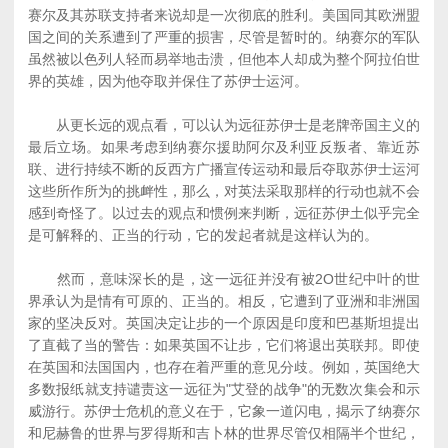
赛尔及其苏联支持者来说却是一次彻底的胜利。美国同其欧洲盟
国之间的关系遭到了严重的损害，尽管是暂时的。纳赛尔的军队
虽然被以色列人轻而易举地击溃，但他本人却成为整个阿拉伯世
界的英雄，因为他夺取并保住了苏伊士运河。
从更长远的观点看，可以认为远征苏伊士是老牌帝国主义的
最后立场。如果考虑到纳赛尔援助阿尔及利亚反叛者、靠近苏
联、进行持续不断的反西方广播宣传运动和最后夺取苏伊士运河
这些所作所为的挑衅性，那么，对英法采取那样的行动也就不会
感到奇怪了。以过去的观点和惯例来判断，远征苏伊土似乎完全
是可解释的、正当的行动，它的发起者就是这样认为的。
然而，意味深长的是，这一远征并没有被2O世纪中叶的世
界承认为是情有可原的、正当的。相反，它遭到了亚洲和非洲国
家的坚决反对。英国决定让步的一个原因是印度和巴基斯坦提出
了直截了当的警告：如果英国不让步，它们将退出英联邦。即使
在英国和法国国内，也存在着严重的意见分歧。例如，英国绝大
多数报纸就支持谴责这一远征为"艾登的战争"的无数次集会和示
威游行。苏伊士危机的意义在于，它象一道闪电，揭示了纳赛尔
和尼赫鲁的世界与罗得斯和吉卜林的世界尽管仅相隔半个世纪，