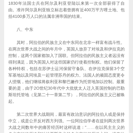
1830年法国士兵在阿尔及利亚登陆以来第一次全部获得了自
由。准许阿尔及利亚独立标志着曾拥有近400万平方哩土地、包
括4100多万人口的法属非洲帝国的结束。
八、中东
其时，阿拉伯的民族主义在中东同在北非一样富有战斗性。
在两次世界大战之间的年月中，英国人放弃了对埃及和伊拉克的
控制，这两个国家都加入了国联。但阿拉伯的民族主义者远没有
得到满足，因为英国人对这些国家仍行使着控制权。他们保留了
各种特权，包括在苏伊士运河保留守备队、在伊拉克保留3个空
军基地以及同埃及一起管理苏丹的权力。法国人的顽固态度更令
人愤慨，他们继续将叙利亚和黎巴嫩作为托管地加以控制。最重
要的是，由于2O世纪30年代中大批犹太人迁入英国控制的巴勒
斯坦托管地（见第二十一章第二节），阿拉伯的民族主义已被唤
起。
第二次世界大战期间，最富有政治意识的阿拉伯人或是保持
中立，或是公开反对西方列强。一位阿拉伯学者在提到两次世界
大战之间数年中的痛苦经历时这样说道："……在以民主主义的