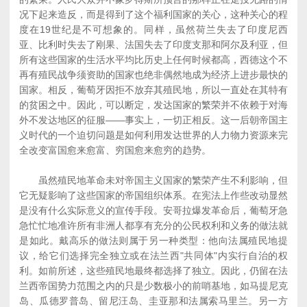
况下起来造反，而是得到了这个福利国家的关心，这种关心的程
度在19世纪是不可想象的。同样，虽然荷兰失去了印度尼西
亚、比利时失去了刚果、法国失去了印度支那和阿尔及利亚，但
所有这些国家的生活水平均比历史上任何时候都高，西德这个不
再有殖民战争须资助的国家也绝非偶然地成为经济上进步最快的
国家。相反，葡萄牙因拒不放弃其殖民地，所以一直处在其特有
的贫困之中。因此，可以断定，发达国家的繁荣并不依赖于对海
外不发达地区的征服――事实上，一切正相反。这一后朝帝国主
义时代的一个迫切问题是如何利用发达世界的人力物力资源来完
全改变富国愈来愈富、穷国愈来愈穷的趋势。
虽然殖民地革命未对帝国主义国家的繁荣产生不利影响，但
它无疑影响了这些国家的帝国组织体系。在宪法上作些改动显然
是没有什么实际意义的宣传手段。安哥拉爆发革命后，葡萄牙急
急忙忙地准许所有非洲人都享有充分的公民权利和义务的做法就
是如此。戴高乐的做法则属于另一种类型：他向法属殖民地提
议，给它们选择完全独立或在法兰西"共同体"内实行自治的权
利。如前所述，这些殖民地最终都选择了独立。因此，仍留在法
兰西帝国势力范围之内的只是少数极小的前哨基地，如马提尼克
岛、瓜德罗普岛、留尼汪岛、圭亚那和法属索马里兰。另一方