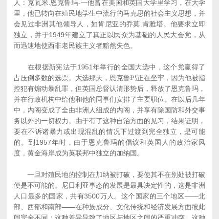
人：克瓦米.恩克鲁玛-一他曾在美国和英国大学里学习，在大学
里，他已转向在殖民地学生中流行的马克思的社会主义思想，并
会见过非洲其他领导人，如肯尼亚的乔莫.肯雅塔。他要求立即
独立，并于1949年建立了真正以民众为基础的人民大会党，从
而迅速地使西非老民族主义者黯然失色。
在根据新宪法于1951年举行的全国大选中，这个党赢得了
占压倒多数的选票。大选那天，恩克鲁玛正在坐牢，因为他被指
控犯有煽动暴乱罪，但英国总督认清形势后，释放了恩克鲁玛，
并在行政机构中给他和他的同事们安排了主要职位。在以后几年
中，内阁变成了全由非洲人组成的内阁，并享有除国防和外交事
务以外的一切权力。由于有了这种自治方面的见习，结果证明，
要在不诉诸暴力或出现混乱的情况下过渡到完全独立，是可能
的。到1957年时，由于恩克鲁玛的倡议和英国人的政治家风
度，黄金海岸成为英联邦中独立的加纳国。
一旦对殖民地的控制在加纳被打破，要使其不在别处被打破
便是不可能的。尼日利亚事态的发展是最具决定性的，这是非洲
人口最多的国家，共有3500万人。这个国家的三个地区――北
部、西部和南部――在种族成分、文化传统和经济发展方面彼此
间完全不同；这种差异导致了地区与地区之间的严重冲突，这种