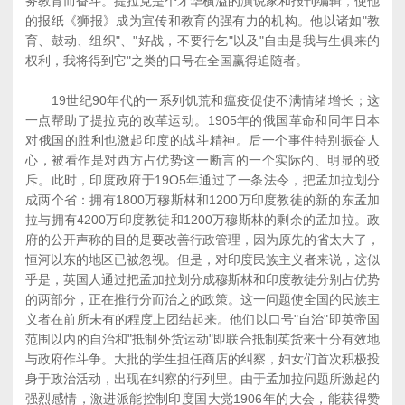
务教育而奋斗。提拉克是个才华横溢的演说家和报刊编辑，使他
的报纸《狮报》成为宣传和教育的强有力的机构。他以诸如"教
育、鼓动、组织"、"好战，不要行乞"以及"自由是我与生俱来的
权利，我将得到它"之类的口号在全国赢得追随者。
19世纪90年代的一系列饥荒和瘟疫促使不满情绪增长；这
一点帮助了提拉克的改革运动。1905年的俄国革命和同年日本
对俄国的胜利也激起印度的战斗精神。后一个事件特别振奋人
心，被看作是对西方占优势这一断言的一个实际的、明显的驳
斥。此时，印度政府于19O5年通过了一条法令，把孟加拉划分
成两个省：拥有1800万穆斯林和1200万印度教徒的新的东孟加
拉与拥有4200万印度教徒和1200万穆斯林的剩余的孟加拉。政
府的公开声称的目的是要改善行政管理，因为原先的省太大了，
恒河以东的地区已被忽视。但是，对印度民族主义者来说，这似
乎是，英国人通过把孟加拉划分成穆斯林和印度教徒分别占优势
的两部分，正在推行分而治之的政策。这一问题使全国的民族主
义者在前所未有的程度上团结起来。他们以口号"自治"即英帝国
范围以内的自治和"抵制外货运动"即联合抵制英货来十分有效地
与政府作斗争。大批的学生担任商店的纠察，妇女们首次积极投
身于政治活动，出现在纠察的行列里。由于孟加拉问题所激起的
强烈感情，激进派能控制印度国大党1906年的大会，能获得赞