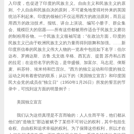
入印度，也促进了印度的民族主义。自由主义和民族主义的原
则、个人自由和民族自决的原则，不可避免地变得对外来的英国
统治不利起来。印度的领袖们不仅运用西方的政治原则，而且运
用西方的政治技术。报纸、讲台上演说、编写小册子、群众集
会、规模巨大的宿愿――所有这些都被用作适合于民族主义磨坊
的制粉用谷物。一个民族主义领袖写道："在政治方面，印度的
民族主义已由于欧洲民族主义的力量而得到鼓舞和加强。……新
印度所信奉的民族主义伟大人物的一览表中包括如下名字：伯尔
达布、罗姆达斯、古鲁.戈文德.辛格、西瓦吉、提普.苏丹和占西
的拉尼；在这些名字的旁边，是华盛顿、加富尔、马志尼、俾斯
麦、科苏特、埃米特和巴涅尔。"西方的独立运动和印度的独立
运动之间有着密切的联系；从以下的《美国独立宣言》和印度国
民大会党的成员在"独立日"（1950年1月26日）所发的誓言的节
录中，可找到这方面的明显例子：
美国独立宣言
我们认为这些真理是不言而喻的：人人生而平等，他们都从
他们的"造物主"那边被赋予了某些不可转让的权利，其中包括生
命权、自由权和追求幸福的权利。为了保障这些权利，所以才在