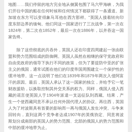
地图……我们停留的地方完全地从侧翼包围了马六甲海峡，为我
们开往中国的船在任何时候和任何情况下都获得了一条通道。新
加坡在东方可以变得象马耳他在西方那样。"英国人接着转向印
度东部边界的缅甸。他们同这一国家进行了三次战争，第一次在
1824年，第二次在1852年，最后一次在1886年，以并吞这一国
家告终。
除了这些彻底的共吞外，英国人还在印度四周建起一张由联
盟和势力范围组成的防御网。英国人虽然在相继的保守党政府和
自由党政府的领导下执行不同的政策，但为了要提防中亚的扩张
主义的俄国，通常试图在他们的印度帝国周围建立一个保护性的
缓冲地带。这一点说明了他们在1839年和1879年两次入侵阿富
汗的原因。最后，英国人承认了这一国家的独立，并给予它一笔
财政援助，以换取控制其外交关系的权力。同样，俄国人侵入西
藏的谣言使英国人于1904年派遣一支远征队到西藏。结果，产
生一个使西藏同意不承认任何外国代理人的协议。再往西，英国
人为了对波斯具有首要的影响而一再与俄国人发生冲突。斗争来
回转向，直到这两个竞争者达成1907年的英俄协定、同意将波
斯划分成南部的英国人的势力范围、北部的俄国人的势力范围和
中部的缓冲地带为止。