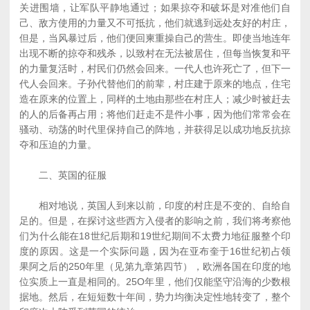
关进围墙，让军队平静地通过；如果掠夺和破坏是对准他们自
己、敌方使用的力量又不可抵抗，他们就逃到远处友好的村庄，
但是，当风暴过后，他们便回柬重操自己的营生。即使当地连年
出现不断的掠夺和残杀，以致村在无法被居住，但每当恢复和平
的力量复活时，村民们仍然会回来。一代人也许死亡了，但下一
代人会回来。子孙代替他们的前辈，村庄建于原来的地点，住宅
造在原来的位置上，同样的土地由那些在村庄人；减少时被赶去
的人的后备再占用；将他们赶走不是件小事，因为他们常常会在
骚动、动荡的时代里保持自己的阵地，并获得足以成功地反抗掠
夺和压迫的力量。
二、英国的征服
相对地说，英国人到来以前，印度的村庄是不变的、自给自
足的。但是，在探讨这些西方入侵者的影响之前，我们将考察他
们为什么能在18世纪后期和19世纪期间不太费力地征服整个印
度的原因。这是一个实际问题，因为在亚布奎于16世纪初占领
果阿之后的250年里（见第九章第四节），欧洲各国在印度的地
位实质上一直是相同的。25O年里，他们仅能坚守沿海的少数根
据地。然后，在短短数十年间，势力均衡决定性地转变了，整个