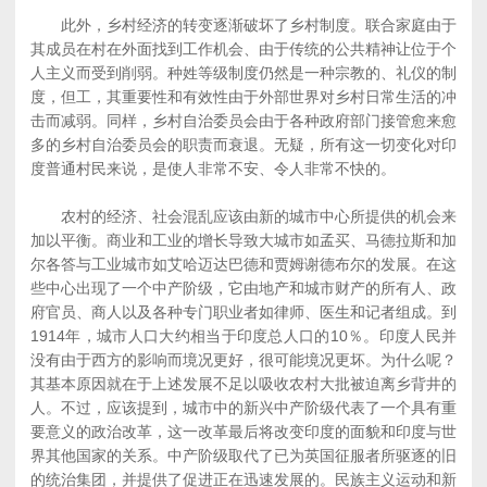
此外，乡村经济的转变逐渐破坏了乡村制度。联合家庭由于
其成员在村在外面找到工作机会、由于传统的公共精神让位于个
人主义而受到削弱。种姓等级制度仍然是一种宗教的、礼仪的制
度，但工，其重要性和有效性由于外部世界对乡村日常生活的冲
击而减弱。同样，乡村自治委员会由于各种政府部门接管愈来愈
多的乡村自治委员会的职责而衰退。无疑，所有这一切变化对印
度普通村民来说，是使人非常不安、令人非常不快的。
农村的经济、社会混乱应该由新的城市中心所提供的机会来
加以平衡。商业和工业的增长导致大城市如孟买、马德拉斯和加
尔各答与工业城市如艾哈迈达巴德和贾姆谢德布尔的发展。在这
些中心出现了一个中产阶级，它由地产和城市财产的所有人、政
府官员、商人以及各种专门职业者如律师、医生和记者组成。到
1914年，城市人口大约相当于印度总人口的10％。印度人民并
没有由于西方的影响而境况更好，很可能境况更坏。为什么呢？
其基本原因就在于上述发展不足以吸收农村大批被迫离乡背井的
人。不过，应该提到，城市中的新兴中产阶级代表了一个具有重
要意义的政治改革，这一改革最后将改变印度的面貌和印度与世
界其他国家的关系。中产阶级取代了已为英国征服者所驱逐的旧
的统治集团，并提供了促进正在迅速发展的。民族主义运动和新