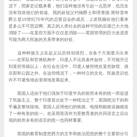
况下，照家史记载来看，他们这样做没有引起一点恶评，也完全
没有毁坏他们的前途。我的叔祖父约翰爵士和理查德.斯特雷奇
爵士是19世纪70年代的总督议会的成员，上述联姻在他们看来
是多么不可思议啊。真正的人类社会的这种可怕的后退已大大地
消除了――在某些方面不仅仅是消除――英国管理的巨大改进原
可能为两大民族的关系带来的好处。
这种种族主义在起义以后特别强烈，在各个方面显示出来
――在军队和官僚机构中，印度人不论其条件如何，不可能升迁
到某些等级以上；在社会生活中，印度人被拒绝在某些旅馆、俱
乐部和公园之外。在这些情况下，一种对立的文化、民族意识也
许不可避免地会渐渐地发展起来。
英国人还由于他们强加于印度半岛的前所未有的统一而促进
了民族主义。整个印度首次处于一种统治之下，英国统治下的和
乎遍及整块陆地。英国人还用他们的铁路、电报和邮政设施锻造
了一种有形的统一。在采用英语作为受教育者的共同语言之后出
现的前所未有的语言的统一也同样重要。
英国的教育制度把西方的文学和政治思想的整个主要部分引