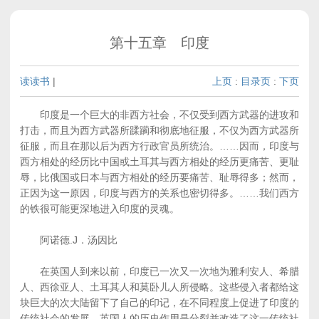
第十五章 印度
读读书
|
上页
:
目录页
:
下页
印度是一个巨大的非西方社会，不仅受到西方武器的进攻和
打击，而且为西方武器所蹂躏和彻底地征服，不仅为西方武器所
征服，而且在那以后为西方行政官员所统治。……因而，印度与
西方相处的经历比中国或土耳其与西方相处的经历更痛苦、更耻
辱，比俄国或日本与西方相处的经历要痛苦、耻辱得多；然而，
正因为这一原因，印度与西方的关系也密切得多。……我们西方
的铁很可能更深地进入印度的灵魂。
阿诺德.J．汤因比
在英国人到来以前，印度已一次又一次地为雅利安人、希腊
人、西徐亚人、土耳其人和莫卧儿人所侵略。这些侵入者都给这
块巨大的次大陆留下了自己的印记，在不同程度上促进了印度的
传统社会的发展。英国人的历史作用是分裂并改造了这一传统社