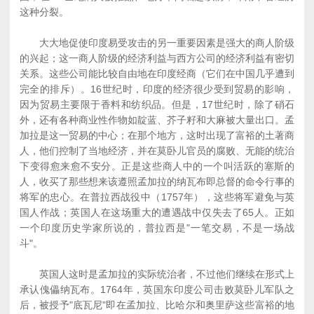
这种分裂。
大大地促使印度易受攻击的另一重要因素是强大的商人阶级
的兴起；这一商人阶级的经济利益与西方公司的经济利益有密切
关系。这些公司能比较自由地在印度经商（它们在中国几乎遭到
完全的排斥）。16世纪时，印度的经济很少受到贸易的影响，
因为贸易主要限于香料和纺织品。但是，17世纪时，除了硝石
外，还有各种商业性作物如靛蓝、芥子籽和大麻被大量出口。孟
加拉是这一贸易的中心；在那个地方，这时出现了富裕的土著商
人，他们控制了当地经济，并在莫卧儿官员的腐败、无能的统治
下变得愈来愈不安分。正是这些商人中的一个叫活跃的塞斯的
人，收买了那些想来该遵照孟加拉的纳瓦布即总督的命令行事的
将军的忠心。在普拉西战役中（1757年），这些将军避免与英
国人作战；英国人在这场重大的遭遇战中仅失去了65人。正如
一个印度历史学家所说的，普拉西是"一笔交易，不是一场战
斗"。
英国人这时是孟加拉的实际统治者，不过他们继续在形式上
承认傀儡纳瓦布。1764年，英国东印度公司击败莫卧儿军队之
后，被授予"底瓦尼"即在孟加拉、比哈尔和奥里萨这些富裕的地