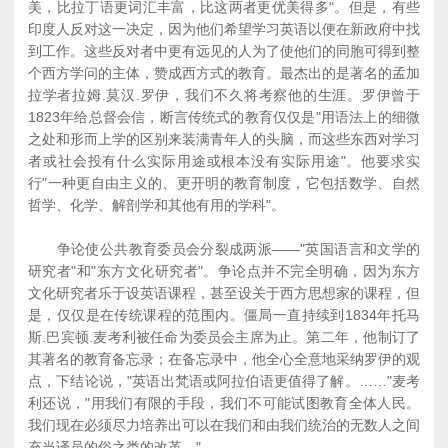
美，比拉丁语更词汇丰富，比这两者更优美得多"。但是，有些
印度人反对这一决定，因为他们希望学习英语以便在新政府中找
到工作。这些反对者中更有远见的人为了使他们的同胞可得到整
个西方学问的主体，赞成西方式的教育。最杰出的是著名的孟加
拉学者拉姆.莫汉.罗伊，我们不久将考察他的生涯。罗伊曾于
1823年给总督会信，断言传统式的教育仅仅是"用语法上的细微
之处和形而上学的区别来装满青年人的头脑，而这些东西对学习
者或社会投有什么实际用途或根本没有实际用途"。他要求实
行"一种更自由主义的、更开明的教育制度，它包括数学、自然
哲学、化学、解剖学和其他有用的学科"。
争论使公共教育委员会分裂成两派――"英国语言和文学的
研究者"和"东方文化研究者"。争论点并不完全明确，因为东方
文化研究者乐于设英语课程，甚至设关于西方思想家的课程，但
是，仅仅是在传统课程的范围内。僵局一直持续到1834年托马
斯.巴宾顿.麦考利被任命为委员会主席为止。第二年，他制订了
其著名的教育备忘录；在备忘录中，他全心全意地采纳罗伊的观
点，下结论说，"英语出梵语或阿拉伯语更值得了解。……"麦考
利还说，"用我们有限的手段，我们不可能试图教育全体人民。
我们现在必须尽力培养出可以在我们和由我们统治的无数人之间
充当译员的俗之类的改革。"