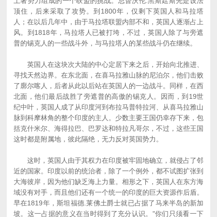
土著势力组成的一个联盟的挑战。总督沃伦.黑斯廷斯先是设法
顶住，后来采取了攻势。到1800年，仅剩下英国人和马拉塔
人；在以后几年中，由于马拉塔联盟内部不和，英国人逐渐占上
风。到1818年，马拉塔人已被打垮，不过，英国人除了与旁遮
普的锡克人的一些战斗外，与马拉塔人的某些战斗仍在继续。
英国人在这块次大陆的中心定居下来之后，开始向北推进、
寻找天然边界。在东北面，在喜马拉雅山脉的尼泊尔，他们击败
了廓尔喀人，后者从此以后站在英国人的一边战斗。同样，在西
北面，他们最后战胜了旁遮普的高傲的锡克人。因而，到19世
纪中叶，英国人成了从印度河到布拉马普特拉河、从喜马拉雅山
脉到科摩林角的整个印度的主人。少数主要王国仍幸存下来，包
括克什米尔、海得拉巴、巴罗达和特拉凡哥尔，不过，这些王国
这时都是附属地，彼此隔绝，无力反对英国势力。
这时，英国人由于其权力在印度被牢固地确立，就侵占了邻
近的国家。印度以前的统治者，除了一个例外，都不试图扩张到
大海彼岸，因为他们缺乏海上力量。相形之下，英国人在东方海
域没有对手，而且他们还有一个统一的印度的巨大资源作后盾。
早在1819年，斯坦福德.莱佛土爵士就已占据了马来半岛的新加
坡。这一占据的意义在当时得到了充分认识。"你们只须看一下