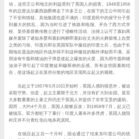
动，这些王公和地主的利益受到了英国人的损害。1848至1856
年的总督达尔豪西勋爵撵走了许多王公，在留下的王公中间引起
了不安和猜疑。其他集团也是不满的：印度居民中的保守分子受
到极大的扰乱，因为当时引进了铁路和电报、开办了西方式学
校、某些基督教传教士进行了侵略性活动、法律上认可了寡妇再
嫁并废除了诸如杀婴和寡妇殉葬即寡妇在丈夫的火葬柴堆上自焚
之类的习俗。印度兵即在英国军队中服役的印度士兵，也由于长
期地在遥远的地区作战并得不到这种服役的额外津贴而不满。采
用涂有牛脂和猪油的子弹是使起义爆发的火星，因为用牛脂和猪
油涂子弹引起了印度教徒和穆斯林的反感。所有这些因素相结
合，使这场起义在某些分散的地区呈现民众起义的规模。
当起义于1857年5月10日开始时，英国人感到很意外，被迫
采取守势。但是，起义主要限于北方，并没有扩大到全国。甚至
大多数重要的土著之邦仍忠于英国人并提供了非常宝贵的援助。
因而，大约4个月后，英国人能够反攻；到1858年7月，起义已
被镇压。双方都犯下了暴行：印度人屠杀许多俘虏，英国人烧毁
村庄并不分青红皂白地杀死居民。
在镇压起义后一个月时，国会通过了结束东印度公司的统