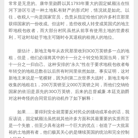
常常是无意的。康华里勋爵以其1793年重大的固定赋额法在恒
河下游区引进一种土地私有财产的形式时，情况就是如此。以
往，收税人一向是国家官员，负责从指定给他们的许多村庄那里
获得国家的一份收成。但这时，造些收税人转变成英国式的地主
即地税包收者，而大部分村民虽然从前享有使用土地的世袭权
利，可这时却处于地主可随时令其退税的租佣人的地位。
据估计，新地主每年从农民那里收到3O0万英镑多一点的地
租，但是，他们必须将其中的十一分之十转交给英国当局，留下
十一分之一归自己。这种安排的"永久"性在于要求地税包收者每
年转交的地租总数在以后所有时间里依然如故。事实证明，这对
新地主来说是一笔横财，因为到第二次世界大战时，新地主每年
收集的地租在1，200万英镑至义000万英镑之间，而他们交纳给
国家的依旧是原先的30O万英镑。后来的总督威廉.本廷克勋爵
对这种奇怪的合同背后的动机作了如下解释：
如果……要得到安全就需要反对民众的骚动或革命的话，我
应该说，固定赋额法虽然就其他许多方面和其最重要的实质而言
是一个失败，但至少具有这样一个巨大的优点：创造了一大批富
裕的土地拥有者，他们极其关心的是继续英国的统治和完全控制