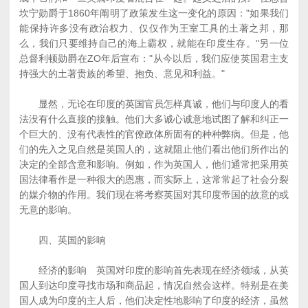
坎宁勋爵于1860年阐明了政策发生这一变化的原因："如果我们
能保持许多没有政治权力、仅仅作为王室工具的土著之邦，那
么，我们只要维持自己的海上霸权，就能在印度生存。"另一位
总督利顿勋爵在ZO年后宣布："从今以后，我们应使英国君主支
持强大的土著贵族的希望、抱负、意见和利益。"
显然，无论在印度的英国官员怎样真诚，他们与印度人的看
法没有什么直接的接触。他们大多诚心诚意地试图了解和纠正一
个巨大的、没有代表性的官僚政体所固有的种种弊病。但是，他
们的先入之见自然是英国人的，这就阻止他们看出他们所作出的
决定的全部含意和影响。例如，作为英国人，他们通常把采用英
国法律看作是一种很大的恩惠，而实际上，这常常起了社会分裂
的媒介物的作用。我们现在将考察英国对其印度帝国的故意的或
无意的影响。
四、英国的影响
经济的影响 英国对印度的影响首先表现在经济领域，从英
国人到达印度寻找市场和商品起，情况自然会这样。特别是在美
国人成为印度的主人后，他们决定性地影响了印度的经济，虽然