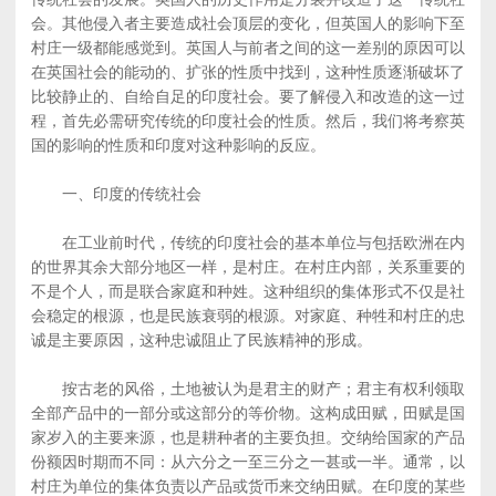
会。其他侵入者主要造成社会顶层的变化，但英国人的影响下至
村庄一级都能感觉到。英国人与前者之间的这一差别的原因可以
在英国社会的能动的、扩张的性质中找到，这种性质逐渐破坏了
比较静止的、自给自足的印度社会。要了解侵入和改造的这一过
程，首先必需研究传统的印度社会的性质。然后，我们将考察英
国的影响的性质和印度对这种影响的反应。
一、印度的传统社会
在工业前时代，传统的印度社会的基本单位与包括欧洲在内
的世界其余大部分地区一样，是村庄。在村庄内部，关系重要的
不是个人，而是联合家庭和种姓。这种组织的集体形式不仅是社
会稳定的根源，也是民族衰弱的根源。对家庭、种牲和村庄的忠
诚是主要原因，这种忠诚阻止了民族精神的形成。
按古老的风俗，土地被认为是君主的财产；君主有权利领取
全部产品中的一部分或这部分的等价物。这构成田赋，田赋是国
家岁入的主要来源，也是耕种者的主要负担。交纳给国家的产品
份额因时期而不同：从六分之一至三分之一甚或一半。通常，以
村庄为单位的集体负责以产品或货币来交纳田赋。在印度的某些