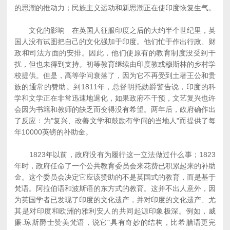
的思潮的推动力；民族主义运动和新思潮正在使印度恢复生气。
文化的影响 在英国人征服印度之后的大约半个世纪里，英
国人没有试图把自己的文化强加于印度。他们忙于作出行政、财
政和司法方面的安排。因此，他们使原有的教育制度没受到干
扰，但也未得到支持。初等教育继续由印度教或穆斯林的乡村学
校提供。但是，高等学问衰落了，因为它不再受到土著王公和贵
族的通常的赞助。到1811年，总督明托勋爵警告说，印度的科
学和文学正在非常迅速地退化，如果政府不干预，文艺复兴也许
会因为书籍和教师的缺乏而变得没有希望。两年后，政府确作出
了反应：为"复兴、改善文学和鼓励有学问的当地人"而提供了每
年10000英镑的补助金。
1823年以前，政府没有为履行这一立法做过什么事；1823
年时，政府任命了一个公共教育委员会来花费已积累起来的补助
金。这个委员会决定它应该赞助的不是英国式的教育，而是基于
梵语。阿拉伯语和波斯语的东方式的教育。这并不出人意外，因
为英国学者已发现了印度的文化遗产，并对印度的文化遗产、尤
其是对印度和欧洲的雅利安人的共同起源印象极深。例如，威
廉.琼斯爵士赞美梵语，说它"具有奇妙的结构，比希腊语更完