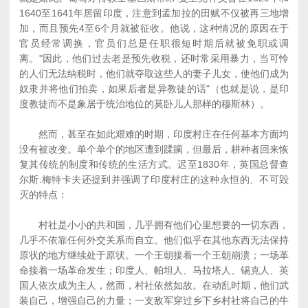
1640至1641年居留印度，注意到孟加拉的田赋不仅被再三地增
加，而且预先4至6个月就被征收。他说，这种情况的原因在于
官员经常调换，官员们总是任职很短时期后就被免职或调
离。"因此，他们过去老是预先收税，还时常采用暴力，当可怜
的人们无法纳税时，他们就夺取这些人的妻子儿女，使他们成为
奴隶并将他们拍卖，如果后者是异教徒的话"（也就是说，是印
度教徒而不是象居于统治地位的莫卧儿人那样的穆斯林）。
然而，甚至在如此艰难的时期，印度村庄在任何基本方面均
没有被改变。单个单个的地区遭到蹂躏，但最后，耕种者回来恢
复其传统的制度和传统的生活方式。迟至1830年，英国总督查
尔斯.梅特卡夫还提到并强调了印度村庄的这种永恒的、不可毁
灭的特点：
村社是小小的共和国，几乎拥有他们心里想要的一切东西，
几乎不依靠任何外交关系而自立。他们似乎在其他东西无法保持
原状的地方继续处于原状。一个王朝接着一个王朝崩溃；一场革
命接着一场革命发生；印度人、帕坦人、马拉塔人、锡克人、英
国人依次成为主人，然而，村社依然如故。在动乱时期，他们武
装自己，增强自己的力量；一支敌军穿过乡下乡村社将自己的牛