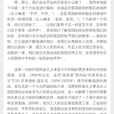
喂，那么，我们这次开会的宗旨是什么呢？……我简单地提
个问题：这个大会是进行煽动、促成反对英国政府的叛乱的场所
（众人喊道："不对，不对。"），还是英国政府的稳定的基础中
的另一块铺石呢（众人喊道："是的，是的。"）？只能有一个回
答，你们已经给了。……让我们家男子汉一样直言不讳，宣布我
们忠于脊骨（欢呼声），宣布我们了解英国的统治所带给我们的
好处，宣布我们充分地意识到英国所给予我们的教育――新的光
明，它已源源不断地涌向我们，使我们从黑暗转入光明，并教给
我们以新的一课：国王为人民而存在，不是人民为国王而存在。
这新的一课，我们是仅仅靠自由的英国文明之光、在亚洲专利主
人的黑暗中学到的（响亮的欢呼声）。
这第一代的印度民族主义者是大不列颠的赞赏者和合作的提
倡者。但是，1890年以后，这些"温和派"受到由"印度革命之
父"巴尔.甘加德哈.提拉克（1856-1920年）领导的极端派的挑
战。提拉克是一个斗志昂扬的战斗者，试图把民族主义事业从上
层阶级的运动改变为人民群众的运动。这一点解释了他对印度教
的许多社会习俗的武断的支持，他甚至于组织了一个母牛保护会
和支持童婚。但同时，他为工人的法定最低限度工资、工会组织
的自由、平民军队的创立、普选权以及没有性别差别的自由的义