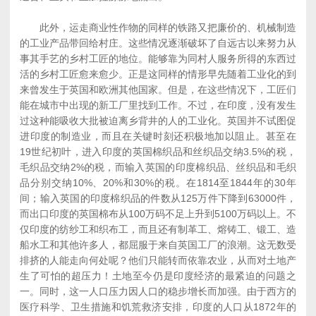
此外，运走商业性作物的同样的铁路又把廉价的、机械制造
的工业产品带回给村庄。这些情况逐渐破坏了自远古以来努力从
事其手艺的乡村工匠的地位。能够靠为同村人服务所得的东西过
活的乡村工匠愈来愈少。正是这同样的情形早先随着工业化的到
来曾发生于英国和欧洲其他国家。但是，在这些情况下，工匠们
能在城市中出现的新工厂里找到工作。不过，在印度，没有发生
过这种能吸收大批被迫离乡背井的人的工业化。英国并不试图促
进印度的制造业，而且在关键时刻还积极地加以阻止。甚至在
19世纪初叶，进入印度的英国棉织品和丝织品交纳3.5%的税，
毛织品交纳2%的税，而输入英国的印度棉织品、丝织品和毛织
品分别交纳10%、20%和30%的税。在1814至1844年的30年
间；输入英国的印度棉织品的件数从125万件下降到63000件，
而出口印度的英国棉布从100万码不足上升到5100万码以上。不
仅印度的纺纱工和织布工，而且还有制革工、熔铸工、锻工、造
船水工和其他许多人，都屈服于来自英国工厂的浪潮。这无数受
排挤的人能走向何处呢？他们只能转而依靠农业，从而对土地产
生了可怕的超压力！土地至今仍是印度经济的最紧迫的问题之
一。同时，这一人口压力因人口的稳步增长而加强。由于西方的
医疗科学、卫生措施和饥荒救济安排，印度的人口从1872年的