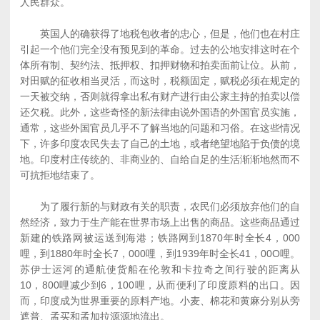
人民群众。
英国人的确获得了地税包收者的忠心，但是，他们也在村庄
引起一个他们完全没有预见到的革命。过去的公地安排这时在个
体所有制、契约法、抵押权、扣押财物和拍卖面前让位。从前，
对田赋的征收相当灵活，而这时，税额固定，赋税必须在规定的
一天被交纳，否则就得拿出私有财产进行由公家主持的拍卖以偿
还欠税。此外，这些奇怪的新法律由说外国语的外国官员实施，
通常，这些外国官员几乎不了解当地的问题和习俗。在这些情况
下，许多印度农民失去了自己的土地，或者绝望地陷于负债的境
地。印度村庄传统的、非商业的、自给自足的生活渐渐地然而不
可抗拒地结束了。
为了履行新的与财政有关的职责，农民们必须放弃他们的自
然经济，致力于生产能在世界市场上出售的商品。这些商品通过
新建的铁路网被运送到海港；铁路网到1870年时全长4，000
哩，到1880年时全长7，000哩，到1939年时全长41，00O哩。
苏伊士运河的通航使货船在伦敦和卡拉奇之间行驶的距离从
10，800哩减少到6，100哩，从而便利了印度原料的出口。因
而，印度成为世界重要的原料产地。小麦、棉花和黄麻分别从旁
遮普、孟买和孟加拉源源地流出。