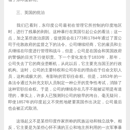
三、英国的统治
我们已看到，东印度公司最初在管理它所控制的印度地区
时，进行了残暴的剥削。这种暴行在英国引起公众的看法；这一
点，加之某些政治原因，促使国会在1773和1784年通过了置公
司于伦敦政府的监督之下的法令。公司继续经商，它的雇员和士
兵继续在印度进行管理和战斗，但是，公司是在国会和英国政府
的警惕的目光下行使职责。下一个变化发生于1833年，那年，
公司失去了它的商业垄断机，从此以后，它主要充当国王的行政
机构。这时，公司的主要特权和公司存在的理由在于任命文职人
员，这构成极大的、有影响的官职任命权。但是，1853年的一
条法令通过为补充文职人员制定一种公开的竞争性考试，消除了
这种官职任命权。于是，公司的继续存在几乎不能被证明是有道
理的，事实上，许多人已预测到公司的较早的垮台。毫无疑问，
即使1857年的印度起义不突然地硬要英国作出决定，公司最后
也会被正式取消。
这场起义不是某些印度作家所称的民族运动和独立战争。相
反，它主要是为某些心怀不满的王公和地主所利用的一次军事暴