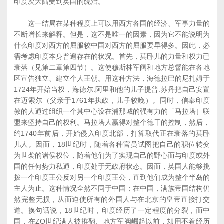
印度次大陆受到英国的统治。
这一结局在某种程度上可以用西方各国的经济、军事力量的
不断增长来解释。但是，这不是唯一的因素，因为它不能说明为
什么印度对西方的屈服较中国对西方的屈服要早得多。因此，必
需考虑印度本身普遍存在的状况。首先，莫卧儿的力量和权力已
衰落（见第二章第四节）。这使穆斯林军阀和地方总督能在各地
区宣告独立、建立个人王朝。用这种方法，海德拉巴的尼扎姆于
1724年开始当权，海德尔.阿里和他的儿子提普.苏丹把自己安置
在迈索尔（父亲于1761年执政，儿子较晚）。同时，信奉印度
教的人通过组织一个其中心设在浦那城的强有力的「马拉塔］联
盟来坚持自己的权利。马拉塔人赢得对整个德干的控制，然后，
约1740年前后，开始侵入印度北部，打算取代正在衰落的莫卧
儿人。因而，18世纪时，随着各种官员试图把自己的职位转变
为世袭的诸侯权位，随着他们为了实现自己的野心而与印度或外
国的任何势力私通，印度处于无政府状态。因而，英国人能够挑
拨一个印度王公反对另一个印度王公，直到他们成为整个半岛的
主人为止。这种情况全然不同于中国；在中国，满族帝国结构仍
然完整无损，从而迫使所有的外国人与在北京的皇帝直接打交
道。换句话说，18世纪时，印度经历了一定程度的分裂，而中
国，在ZO世纪满人被推翻、地方军阀崛起以前，却用不着经历