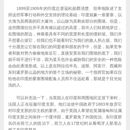
1899至1905年的印度总督寇松勋爵清楚、坦率地陈述了支
持这些军事行动和外交安排的理论基础：印度就象一座要塞，以
大海为其两面的巨大壕沟，以山脉为其剩余部分的围墙。但是，
这些围墙往往并不具有难以超过的高度，容许人们轻易地穿过，
在围墙的那边，伸展着具有不同的宽度和长度的缓斜坡。我们并
不想要占据它，但我们也不能看到它为我们的敌人所占据。我们
十分愿意让它留在我们的同盟者和朋友的手中，但是，如果竞争
者和敌对势力偷偷地靠近它，直接安置在我们围墙的底下，我们
就不得不进行干涉，因为某天也许会威胁我们的安全的一种危险
会由此逐渐形成。以上是在阿拉伯半岛、波斯、阿富汗、西藏和
东到暹罗那么远的地方的签个立场的秘密。一个指挥官如果仅仅
给他在印度的要塞围墙配备人员而不住远处看，那就是个目光短
浅的人。
可以补充说一下，当英国人在印度和周围地区定居下来时，
法国人正在征服印度支那。他们迫使中国政府于1883年放弃它
对印度支那的宗主权的要求。由于英国人希望在英属缅甸和法属
印度支那之间保持一个缓冲国，暹罗避免了外国统治。东印度群
岛仍在荷兰人的统治下，荷兰人在17世纪时从葡萄牙人那里占
领了东印度群岛。