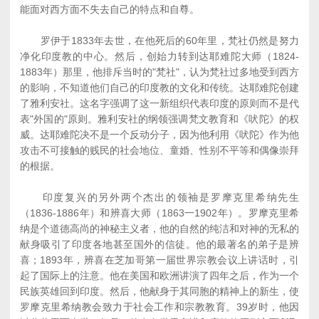
能面对西方面不失去自己的特点和自尊。
罗伊于1833年去世，在他死后的60年里，梵社仍然是努力
净化印度教的中心。然后，创始力转到达耶难陀大师（1824-
1883年）那里，他排斥当时的"梵社"，认为梵社过多地受到西方
的影响，不知道他们自己的印度教的文化和传统。达耶难陀创建
了雅利安社。这名字强调了这一新组织代表印度的原则而不是代
表"外国的"原则。雅利安社的纲领强调梵文教育和《吠陀》的权
威。达耶难陀决不是一个反动分子，因为他利用《吠陀》作为他
攻击不可接触的贱民的社会地位、童婚、性别不平等和偶像崇拜
的根据。
印度复兴的另外两个杰出的领袖是罗摩克里希纳先生
（1836-1886年）和辨喜大师（1863一1902年）。罗摩克里希
纳是个道德高尚的神秘主义者，他的自然的纯洁和对神的无私的
献身吸引了印度各地甚至国外的信徒。他的最著名的弟子是辨
喜；1893年，辨喜在芝加哥第一届世界宗教会议上讲话时，引
起了国际上的注意。他在美国和欧洲讲演了四年之后，作为一个
民族英雄回到印度。然后，他献身于其同胞的精神上的新生，使
罗摩克里希纳教会致力于社会工作和宗教教育。39岁时，他因