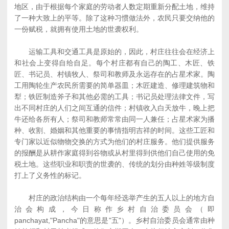
地区，由于根据每个家庭的劳动者人数定期重新分配土地，维持
了一种大致上的平等。除了这种习惯做法外，农民只要交纳他的
一份赋税，就拥有使用土地的世袭权利。
运输工具和交通工具是原始的，因此，村庄往往会在经济上
和社会上变得自给自足。每个村庄都有自己的陶工、木匠、铁
匠、书记员、村镇牧人、祭司和教师及永远存在的占星术家。陶
工用陶轮生产农民所需要的简单器皿；木匠建造、修理建筑物和
犁；铁匠制造斧子和其他必需的工具；书记员处理法律文件，写
出不同村庄的人们之间互通的信件；村镇收入白天放牛，晚上把
牛还给各所有人；祭司和教师常常由同一人兼任；占星术家为播
种、收割、婚姻和其他重要的事情指明吉祥的时间。这些工匠和
专门家以近似物物交换的方式为他们的村庄服务。他们提供服务
的报酬是从耕作家庭得到谷物或从村里得到供他们自己使用的免
税土地。这些职业和职责的世袭的、传统的划分由种姓等级制度
打上了义务性的标记。
村庄的政治结构由一个每年经选举产生的五人以上的地方自
治会构成，今日称作乡村自治委员会（即
panchayat,"Pancha"的意思是"五"）。乡村自治委员会通常由种