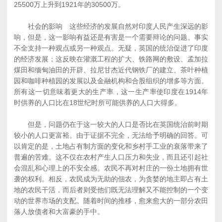
25500万上升到1921年的30500万。
社会的影响 这些经济的发展自然对印度人民产生深远的影
响，但是，这一影响有益还是有害是一个需要辩论的问题。事实
不全支持一种观点或另一种观点。无疑，英国的统治促进了印度
的经济发展；这反映在灌溉工程的扩大、铁路网的敷设、孟加拉
煤田和缅甸油田的开辟、拉尼甘杰近代钢铁厂的建立、茶叶种植
园和咖啡种植园的发展以及金融机构和合股组织的增多等方面。
所有这一切意味着更大的生产率，这一生产率使印度在1914年
时供养的人口比在18世纪时所可能供养的人口大得多。
但是，问题仍在于这一较大的人口是否比在英国统治前时期
较小的人口更富裕。由于证据不完全，无法给予明确的回答。可
以肯定的是，土地占有制方面的变化和乡村手工业的衰落带来了
普遍的苦难。这不仅在农村产生人口压力和失业，而且还引起社
会混乱和心理上的不安全感。农民不再对村庄的一份土地拥有世
袭的权利。相反，农民成为无助的佃农，为贪婪的地主即占有土
地的农民干活，而后者则受他们既无法理解又不能控制的一个变
动的世界市场的支配。随着时间的推移，愈来愈大的一部分农田
落人放债者和大富豪的手中。