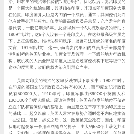
治、用君主的统治来代替的"印度法令"。从此以后，统治印度的
是一个巨大的统治集团，其基础在印度，其顶点即印度国务大臣
在伦敦。印度国务大臣是内阁的一个成员，通常，其同僚们允许
他有放手处理的权力。印度的最高级官员是总督，充当君主的直
接代表，一般任期为5年。总督得到一个5人行政会议的帮助；
1909年以前，这5个人没有一个是印度人。在这些最高级官员之
下，是征集税收、维持法律和秩序、监督司法系统的著名的印度
文官。1919年以前，这一小而高贵的集团的成员几乎全部是牛
津和剑桥的英国毕业生。印度文官及管理一个下级的地方行政机
构，该机构的人员全部是印度入正是通过官僚机构下层等级中的
这些印度官员，政府的权力渗入到群众当中。
英国对印度的统治的效率反映在以下事实中：1900年时，
在印度的英国文职行政官员总共有4000人，而印度文职行政官
员有500000人。1910年时，印度军队由690O0个英国人和
13OO00个印度人组成。应该注意到，英国在印度的地位不仅建
立在军队和官僚机构的基础上，而且建立在幸存下来的印度王公
的基础上。起义以前，英国人常常在形势合适时毫不内疚地接管
一些公国。但是，起义之后，这一政策被完全改变，因此，印度
从那时起仍象一条用碎料缝成的褥子：由大约550个土著之邦组
成，它们和一些英属印度省混合在一起。起义之后的第一任总督