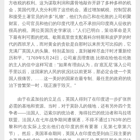
方收税的权利。这为谋取利润和露骨地敲诈开辟了多种多样的机
会，英国代理人充分利用了这些机会。通过增加赋税、控制贸易
和接受土著官员的许多"礼物"，他们为自己和在伦敦的上司积聚
财富。公司官员和他们的印度代理人也不承担问印度商人征收的
很高的税。两位英国历史学家说："人们已明白，策动革命是天
下最有利可图的把戏。歇斯底里曾支配着科尔特斯和皮萨罗的时
代的西班牙人，而对黄金的贪欲是自那时以来所无可比拟的，它
充满厂英国人的头脑。特别孟加拉，直到被榨尽血汗时才重新经
历和平。"1769年5月24日，公司雇员理查德.比彻在给他在伦敦
的主人的信中这样写道："如果有理由认为，自'底瓦尼'落入公司
手里以后，这国家的人民的状况比以前更坏，那必定会使一个英
国人很痛苦。……这一美好的国家在最专制、最任意的政府的统
治下曾繁荣一时，现正濒于毁灭。"
由于在孟加拉的立足点，英国人得到了在印度进一步扩张所
必需的基地和资源。当时，对于莫卧儿的领地，还有另外四个竞
争者――法国人、迈索尔的统治者、海得拉巴的统治者和马拉塔
联盟。法国人在七年战争期间遭驱逐，不得不通过1763年的巴
黎和约在实际上交出他们在印度的所有要塞（见第七章第六
节）。然后，美国革命期间，英国人在印度也受到由三段主要的