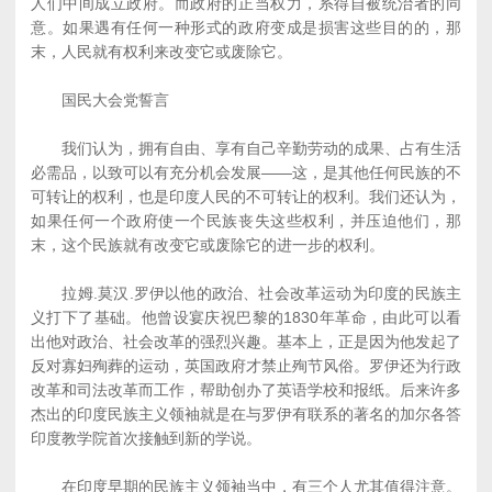
人们中间成立政府。而政府的正当权力，系得自被统治者的同
意。如果遇有任何一种形式的政府变成是损害这些目的的，那
末，人民就有权利来改变它或废除它。
国民大会党誓言
我们认为，拥有自由、享有自己辛勤劳动的成果、占有生活
必需品，以致可以有充分机会发展――这，是其他任何民族的不
可转让的权利，也是印度人民的不可转让的权利。我们还认为，
如果任何一个政府使一个民族丧失这些权利，并压迫他们，那
末，这个民族就有改变它或废除它的进一步的权利。
拉姆.莫汉.罗伊以他的政治、社会改革运动为印度的民族主
义打下了基础。他曾设宴庆祝巴黎的1830年革命，由此可以看
出他对政治、社会改革的强烈兴趣。基本上，正是因为他发起了
反对寡妇殉葬的运动，英国政府才禁止殉节风俗。罗伊还为行政
改革和司法改革而工作，帮助创办了英语学校和报纸。后来许多
杰出的印度民族主义领袖就是在与罗伊有联系的著名的加尔各答
印度教学院首次接触到新的学说。
在印度早期的民族主义领袖当中，有三个人尤其值得注意。