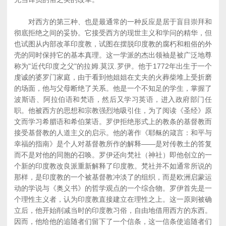
对西方的第三种、也是最通常的一种反应是居于盲目崇拜和
彻底拒绝之间的妥协。它接受西方的现世主义和学问的精华，但
也试图从内部改革印度教，试图在摆脱印度教的腐朽和粗俗的外
壳的同时保持它的基本真理。这一学派的杰出领袖是被广泛地尊
称为"近代印度之父"的拉姆.莫汉.罗伊。他于1772年出生于一个
虔诚的婆罗门家庭，由于看到他姐姐在丈夫的火葬柴堆上受折磨
的场面，他与父母断绝了关系。他是一个不知足的学生，掌握了
波斯语、阿拉伯语和梵语，然后又学习英语，进入政府部门任
职。他被西方的思想和宗教强烈地吸引住，为了阅读《圣经》原
文而学习希腊语和希伯莱语。罗伊拒绝形式上的教条的基督教而
接受基督教的人道主义的启示。他的著作《耶稣的箴言：和平与
幸福的指南》是个人对基督教所作的解释――是对传教土的答复
而不是对他的同胞的召唤。罗伊还向梵社（神社）即他创立的一
个新的印度教改良派重新解释了印度教。梵社并不如通常所说的
那样，是印度教的一个被基督教冲淡了的组织，而是欧洲启蒙运
动的学说与《奥义书》的哲学观点的一个综合物。罗伊首先是一
个理性主义者，认为印度教直接建立在理性之上。这一原则被确
立后，他开始削减当时的印度教习俗，自由地借用西方的东西。
因而，他给他的追随者们留下了一个信条，这一信条使追随者们