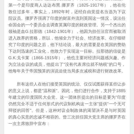
第一个是印度商人达达布黑.挪罗齐（1825-1917年），他在伦
敦住过多年，事实上，1892年时，还经自由党提名当选为下议
院议员。挪罗齐强调了印度的财富外流到英国这一情况，设法任
命国会的一个委员会去调查英属印度的财政管理。另一个杰出的
领袖是血G.拉那德（1842-1901年），他因为担任法官而被取消
进入政界的资格，所以，他倾全力于社会、经济改革。在仔细研
究了印度的问题之后，他下结论说，最大的需要是在英国的赞助
下达到迅速的工业化，他致力于实现这一目标。拉那德的信徒是
G.K.戈卡莱（1866-1915年），他也主要对经济问题感兴趣。作
为立法会议的成员，他提出了"没有代表席位就不纳税"的口号，
他每年关于帝国预算的演说迫使当局多次减税和进行财政改革。
所有这些人在他们接受英国的统治、仅仅试图获得某些让步
的意义上说，都是"温和派"。因此，他们进行合作，支持于1885
年建立的印度国民大会党。这一团体所提出的目标是要为"印度
仍然完全不适于任何形式的代议制机构这一主张"提供"一个无可
辩驳的回答"。但是，这种对议会制政体的渴望决不是与对英国
的真心实意的忠诚不相容的。曾三次担任国大党主席的挪罗齐在
一次主席致辞中宣布：