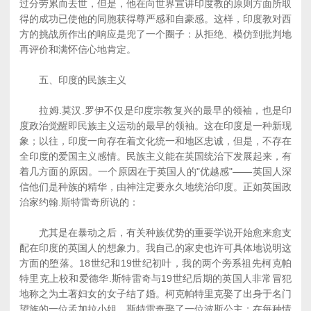
过分劳累而去世，但是，他在向世界宣讲印度教的原则方面所取
得的成功已使他的同胞获得尊严感和自豪感。这样，印度教对西
方的挑战所作出的响应是兜了一个圈子：从拒绝、模仿到批判地
再评价和满怀信心地肯定。
五、印度的民族主义
拉姆.莫汉.罗伊不仅是印度宗教复兴的最早的领袖，也是印
度政治觉醒即民族主义运动的最早的领袖。这在印度是一种新现
象；以往，印度一向存在着文化统一和地区忠诚，但是，不存在
全印度的爱国主义感情。民族主义能在英国统治下发展起来，有
着几方面的原因。一个原因在于英国人的"优越感"――英国人深
信他们是种族的精华，由神注定要永久地统治印度。正如英国政
治家约翰.斯特雷奇所说的：
尤其是在暴动之后，有关种族优势的重要学说开始愈来愈支
配在印度的英国人的想象力。我自己的家史也许可具体地说明这
方面的堕落。18世纪和19世纪初叶，我的两个旁系祖先柯克帕
特里克上校和爱德华.斯特雷奇与19世纪后期的英国人非常冒犯
地称之为土著妇女的女子结了婚。柯克帕特里克娶了出身于名门
望族的一位孟加拉小姐，斯特雷奇娶了一位波斯公主；在每种情