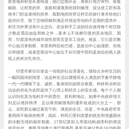
姓首领和村里长者组成；他们定期开会，来执行地方审判、收集
赋税、让村里的井、道路和灌溉系统得到修理、设法使工匠和其
他专门职业者得到供养、殷勤地招待穿过村庄的旅行者并给他们
提供向导。除了交纳田赋和满足对强迫劳动的不定期的需求外，
村庄与外界没有什么交往。农业和手工业的结合使得每个村庄除
少数必需品如盐和铁之外，基本上不依赖印度的其余地区。因
而，印度原有的城市就性质而言是非工业的。相反，它们是宗教
中心如贝拿勒斯、布里和阿拉哈巴德，是政治中心如浦那、坦焦
尔和德里，或者是商业中心如位于从印度中部到孟加拉的商人路
线上的米尔扎布尔。
印度作家往往使这一传统的社会浪漫化，描绘出乡村生活的
一幅田园诗的情景，说这种生活以缓慢而令人满意的节奏平静地
一代一代继续下去。诚然，集体组织如联合家庭、种姓和乡村自
治会的存在为农民提供了心理上和经济上的安全感。每个个人都
认识到在其当地村庄中的责任、权利和地位。如果中央政府强大
到足以维持秩序、足以将田赋限制到通常收成的六分之一，那
么，农民群众确过着安宁的、满意的生活。但是，中央政府常常
衰弱得不能保持秩序，因此，村民们受到贪婪的税史和强盛团伙
的冷酷无情的敲诈勒索。17世纪莫卧儿帝国结构崩溃时的情况
就是如此。葡萄牙传教士塞巴斯蒂昂.曼里克神父曾在1629年和