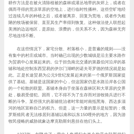
耕作方法是在被火清除植被的森林或灌丛地带的灰烬上，或者在
偶而寻得的荒凉草原的空地上，进行临时性播种。这些空旷地经
过连续几年的种植之后，或者被离弃、回复为荒地，或者作为粗
陋的牧场被保留、直至其生产率得到恢复。这种做法使人联想起
美洲的边远地区，是原始、浪费的，但关系不大，因为森林无穷
尽地连绵不断。
在这些情况下，家宅分散、村落根小，是普遍的规则――没
有集中的村庄或城市。当时确已出现的少数城镇是沿主要水路作
为贸易中心发展起来的。位于担负南北交通的第聂伯河沿岸的基
辅和地处控制东西贸易的伊尔门湖畔的诺夫哥罗德的情况就是如
此。正是长途贸易为公元9世纪发展起来的第一个俄罗斯国家提
供了基础。基辅是这国家的中心，但这国家仍是水路沿岸各公国
的一个松散的联盟。基辅本身由于坐落在森林区和大草原的交界
处，极易受侵犯。因而，它不得不为了生存而对游牧骑兵进行不
断的斗争。某些强大的基辅统治者时常能对南抵黑海、西达多淄
河的地区宣称自己的权力。但是，这一力量的显示是短暂的；俄
罗斯殖民者无法移居到基辅以南和以东150哩外的地方，因为游
牧民侵略的威胁就象达摩克勒斯剑悬挂在他们头上。