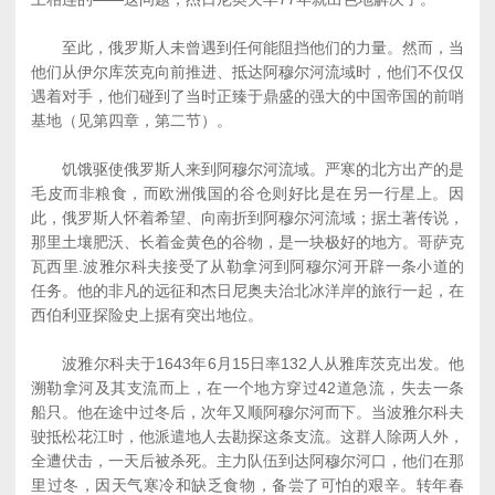
至此，俄罗斯人未曾遇到任何能阻挡他们的力量。然而，当
他们从伊尔库茨克向前推进、抵达阿穆尔河流域时，他们不仅仅
遇着对手，他们碰到了当时正臻于鼎盛的强大的中国帝国的前哨
基地（见第四章，第二节）。
饥饿驱使俄罗斯人来到阿穆尔河流域。严寒的北方出产的是
毛皮而非粮食，而欧洲俄国的谷仓则好比是在另一行星上。因
此，俄罗斯人怀着希望、向南折到阿穆尔河流域；据土著传说，
那里土壤肥沃、长着金黄色的谷物，是一块极好的地方。哥萨克
瓦西里.波雅尔科夫接受了从勒拿河到阿穆尔河开辟一条小道的
任务。他的非凡的远征和杰日尼奥夫治北冰洋岸的旅行一起，在
西伯利亚探险史上据有突出地位。
波雅尔科夫于1643年6月15日率132人从雅库茨克出发。他
溯勒拿河及其支流而上，在一个地方穿过42道急流，失去一条
船只。他在途中过冬后，次年又顺阿穆尔河而下。当波雅尔科夫
驶抵松花江时，他派遣地人去勘探这条支流。这群人除两人外，
全遭伏击，一天后被杀死。主力队伍到达阿穆尔河口，他们在那
里过冬，因天气寒冷和缺乏食物，备尝了可怕的艰辛。转年春