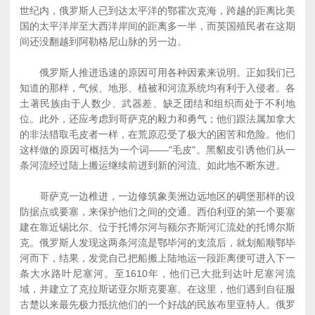
世纪内，俄罗斯人已到达太平洋的鄂霍次克海，跨越的距离比美
国的太平洋岸至大西洋岸间的距离多一半，而英国殖民者在这期
间还没翻越到阿勒格尼山脉的另一边。
俄罗斯人推进迅速的原因可用各种因素来说明。正如我们已
知道的那样，气候、地形、植被和河流系统均有利于入侵者。各
土著民族由于人数少、武器差、缺乏团结和组织而处于不利地
位。此外，还应考虑到哥萨克的毅力和勇气；他们跟法属加拿大
的非法猎取毛皮者一样，在荒原忍受了极大的困苦和危险。他们
这样做的原因可概括为一个词――"毛皮"。黑貂皮引诱他们从一
条河流经过陆上搬运继续前进到新的河流、如此地不断东进。
哥萨克一边椎进，一边修筑象美洲边远地区的碉堡那样的设
防据点或要塞，来保护他们之间的交通。西伯利亚的第一个要塞
建在靠近锡比尔、位于托博尔河与额尔齐斯河汇流处的托博尔斯
克。俄罗斯人发现这两条河流是鄂毕河的支流后，就划船顺鄂毕
河而下，结果，发觉自己把船搬上陆地运一段距离便可进入下一
条大水路叶尼塞河。至1610年，他们已大批到达叶尼塞河流
域，并建立了克拉斯诺亚尔斯克要塞。在这里，他们遇到自征服
古楚以来最先极力抵抗他们的一个好战的民族布里亚特人。俄罗