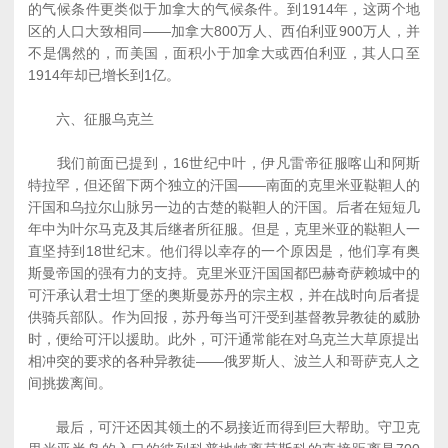
的气候条件更类似于加拿大的气候条件。到1914年，这两个地
区的人口大致相同――加拿大800万人、西伯利亚900万人，并
不是偶然的，而美国，面积小于加拿大或西伯利亚，其人口至
1914年却已增长到1亿。
六、征服乌克兰
我们前面已提到，16世纪中叶，伊凡雷帝征服喀山和阿斯
特拉罕，但还留下两个独立的汗国――南面的克里米亚鞑靼人的
汗国和乌拉尔山脉另一边的古楚的鞑靼人的汗国。后者在短短几
年中为叶尔马克及其后继者所征服。但是，克里米亚的鞑靼人一
直坚持到18世纪末。他们得以幸存的一个原因是，他们享有奥
斯曼帝国的强有力的支持。克里米亚汗国国都巴赫奇萨赖城中的
可汗承认君士坦丁堡的奥斯曼苏丹的宗主权，并在战时向后者提
供骑兵部队。作为回报，苏丹每当可汗受到基督教异教徒的威胁
时，便给可汗以援助。此外，可汗通常能在对乌克兰大草原提出
相冲突的要求的各种异教徒――俄罗斯人、波兰人和哥萨克人之
间挑拨离间。
最后，可汗还因其领土的不易接近而得到巨大帮助。守卫克