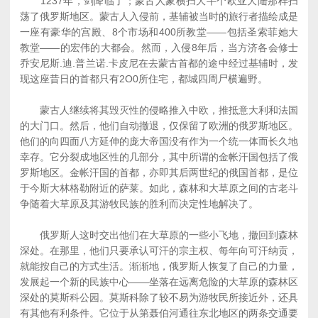
1237年，剑降临了；蒙古人象横扫大半个欧亚大陆那样扫
荡了俄罗斯地区。蒙古人入侵前，基辅被当时的旅行者描绘成是
一座有豪华的宫殿、8个市场和400所教堂――包括圣索菲她大
教堂――的宏伟的大都会。然而，入侵8年后，当方济各会修士
乔安尼斯.迪.普兰诺.卡皮尼在去蒙古首都的途中经过基辅时，发
现这座昔日的首都只有2O0所住宅，都城四周尸横遍野。
蒙古人继续将其毁灭性的侵略推入中欧，推抵意大利和法国
的大门口。然后，他们自动撤退，仅保留了欧洲的俄罗斯地区。
他们的向四面八方延伸的庞大帝国没有作为一个统一体而长久地
幸存。它分裂成地区性的几部分，其中所谓的金帐汗国包括了俄
罗斯地区。金帐汗国的首都，亦即其后两世纪的俄国首都，是位
于今斯大林格勒附近的萨莱。如此，森林和大草原之间的古老斗
争随着大草原及其游牧民族的胜利而决定性地解决了。
俄罗斯人这时交出他们在大草原的一些小飞地，撤回到森林
深处。在那里，他们只要承认可汗的宗主权、每年向可汗纳贡，
就能按自己的方式生活。渐渐地，俄罗斯人恢复了自己的力量，
发展起一个新的民族中心――坐落在远离危险的大草原的森林区
深处的莫斯科公园。莫斯科除了较不易为游牧民所接近外，还具
有其他有利条件。它位于从第聂伯河通往东北地区的两条交通要