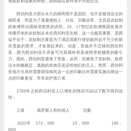
免税权和国家的帮助，因而能在新环境中开始生活。
西伯利亚大部分永久的移民既不是囚犯，也不是被强迫去的
殖民者，而是为了逃避债权人、兵役、宗教迫害、尤其是农奴制
的束缚而自愿移居那里的农民。16、17世纪在欧洲俄国发展并
传播开来的农奴制从未在西伯利亚生根，这一点极其重要。原因
似乎在于，农奴制主要是为了满足国家行使职能所必不可少的那
些贵族的需求，才发展起来的。但是，贵族并不迁移到西伯利
亚，因为西伯利亚不具备可与莫斯科和圣彼得堡相媲美的吸引
力。因此，西伯利亚避免了贵族，从而，也避免了农奴制。政府
法令的确规定，逃跑的农效应送还给他们的主人。然而，西伯利
亚地方当局对需要获得移民这一点的印象比对需要实施法律这一
点的印象更深，常常庇护逃亡者。
1763年之前西伯利亚人口增长的情况可由以下数字得到说
明：
土著 俄罗斯人和外国人 总数
1622年 173，000 23，000 196，
00O