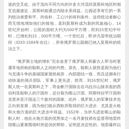
道的交叉处。由于流向不同方向的许多大河流经莫斯科地区时相
互也最接近，莫斯科能通过内陆水系得益。公园还享有它的一系
列统治者爱和平、尚俭朴、工心计的有利条件。这些统治者耐心
而无情地增加他们的领地，直到莫斯科成为新的民族核心。14
世纪开始时，公国的面积大约为500平方哩，而到15世纪中叶
时，已增长到15，000平方哩。一个世纪后，即伊凡雷帝统治期
间（ID33-1584年在位），所有俄罗斯公园都已纳入莫斯科的统
治之下。
"俄罗斯士地的增长"完全改变了俄罗斯人和蒙古人即当时更
通常地所称的鞑靼人之间的均势。原先，鞑靼人获胜是因为他们
与充满斗争的基辅国家迥然相异，内部团结一致，而且还拥有行
动快速的骑兵部队，军事上更先进。然而，到16世纪时，俄罗
斯人统一在莫斯科之下，而金帐汗国除去在乌拉尔山脉东面的西
伯利亚鞑靼人的汗国外，还分裂为喀山汗国、阿斯特拉罕汗国和
克里米亚汗国这三个敌对的国家。此外，俄罗斯人的军事技术也
正向前发展，因为他们能从西欧所取得的巨大进步、尤其是火枪
和火炮方面的巨大进步中得益。1552年，当伊凡进攻喀山的鞑
靼人时，他在火炮方面的优势加之一名丹麦技师在监督用地雷炸
毁喀山要塞围墙时所提供的帮助，证明是决定性的。地雷爆炸以