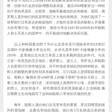
里米亚半岛的入口的彼列科普地峡离莫斯科的直接距离是700
哩，但骑马行走的实际哩数却多得多。最后300哩要穿过一种特
别干旱的草原区；在那里，侵略军极难找到水和粮食。因而，俄
罗斯人直到他们的拓居界线已大大地向南推进、为他们提供了一
块帮助打过草原去的根据地时，才能对克里米亚的鞑靼人开展重
大的军事行动。即使那时，彼得大帝在1687和1689年的对鞑靼
人和土耳其人的战争中，仍不能成功地解决供应问题。
以上种种因素说明了为什么克里米亚汗国能幸存到18世纪
后期叶卡捷琳娜大帝在位时。从伊凡雷帝到叶卡捷琳娜大帝的
250年，是黑海以北乌克兰草原上发生杀戮和混乱的年代。乌克
兰是一块荒芜的无主地区；俄罗斯人、波兰人、哥萨克人和鞑靼
人在那里打打停停地交战，并不时地改变彼此间的种种联合。鞑
靼人的频繁的袭击特别具有破坏性，它们实际上是猎取奴隶的远
征。鞑靼人"象骑在灵\xABP身上的猴子那样"伏身在马背上，沿
着三条主要的小道行进，深深地侵入莫斯科中心地，去搜寻强壮
的男人、妇女和孩子。研究俄国历史的英国权威人士伯纳德.佩
尔斯爵士生动地描写了这种由鞑靼人带来的灾难的性质：
每年，鞑靼人涌出他们在克里米亚的要塞，穿过四哩宽的彼
列科普地峡，去袭击和劫掠俄国。他们有3万名精选出来的骑