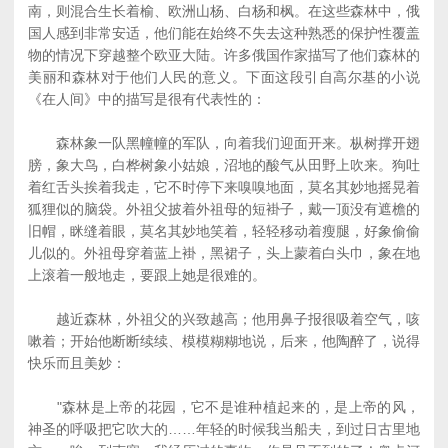
南，则混合生长着榆、欧洲山杨、白杨和枫。在这些森林中，俄
国人感到非常安适，他们能在始终不失去这种熟悉的保护性覆盖
物的情况下穿越整个欧亚大陆。许多俄国作家描写了他们森林的
美丽和森林对于他们人民的意义。下面这段引自高尔基的小说
《在人间》中的描写是很有代表性的：
森林象一队黑幢幢的军队，向着我们迎面开来。枞树撑开翅
膀，象大鸟，白桦树象小姑娘，沼地的酸气从田野上吹来。狗吐
着红舌头挨着我走，它不时停下来嗅嗅地面，莫名其妙地摇晃着
狐狸似的脑袋。外祖父披着外祖母的短褂子，戴一顶没有遮檐的
旧帽，眯缝着眼，莫名其妙地笑着，轻轻移动着瘦腿，好象偷偷
儿似的。外祖母穿着蓝上褂，黑裙子，头上蒙着白头巾，象在地
上滚着一般地走，要跟上她是很难的。
越近森林，外祖父的兴致越高；他用鼻子报很吸着空气，咳
嗽着；开始他断断续续、模模糊糊地说，后来，他陶醉了，说得
快乐而且美妙：
"森林是上帝的花园，它不是谁种植起来的，是上帝的风，
神圣的呼吸把它吹大的……年轻的时候我当船夫，到过日古里地