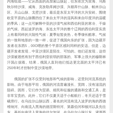
内海组成――它从西面的高加索山脉起，往东依次为里海、乌斯
秋尔特沙漠、咸海、克孜勒库姆沙漠、兴都库什山脉、帕米尔山
区、天山山脉、戈壁沙漠，最后是东至太平洋的大兴安岭。围绕
欧亚平原的山脉圈挡住了来自太平洋的湿风和来自印度洋的温暖
的季风；这一点可解释中亚的沙漠气候和西伯利亚的寒冷、干燥
的气候。西起波罗的海、东迄太平洋的整个辽阔的西伯利亚实质
上有着同样的大陆性气候：夏季短暂炎热，冬季馒长酷寒。气候
的一致和地形的一致一样，促进了俄国向东的扩张，因为边疆开
发者在东西5，00O哩的整个平原区感到同样的安适。但是，边
疆开发者发现，中亚沙漠区是陌生、可怕的。他们还发现，这些
沙漠被迥然有别于西伯利亚软弱的部落的、军事上强大的穆斯林
汗国占据着。结果，俄国人直到他们抵达更北面的太平洋已有
250年时才控制中亚沙漠地带。
俄国的扩张不仅受到地形和气候的影响，还受到河流系统的
影响。由于地形平坦，俄国的河流普遍漫长、宽阔，没有湍流的
阻碍。因而，它们作为贸易、殖民和征服的通路和交通工具，是
非常宝贵的。此外，它们不仅夏天适于小船航行，冬夭还适于雪
橇滑行。在乌拉尔山脉以西，著名的河流有流入波罗的海的西德
维纳河、向南流入黑海的德涅斯特河、第聂伯河和顿河以及先往
东、再折向南流入里海的伏尔加河。在乌拉尔山脉以东，灌溉西