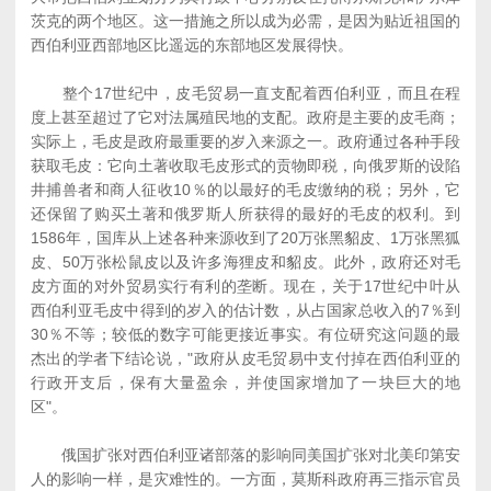
茨克的两个地区。这一措施之所以成为必需，是因为贴近祖国的
西伯利亚西部地区比遥远的东部地区发展得快。
整个17世纪中，皮毛贸易一直支配着西伯利亚，而且在程
度上甚至超过了它对法属殖民地的支配。政府是主要的皮毛商；
实际上，毛皮是政府最重要的岁入来源之一。政府通过各种手段
获取毛皮：它向土著收取毛皮形式的贡物即税，向俄罗斯的设陷
井捕兽者和商人征收10％的以最好的毛皮缴纳的税；另外，它
还保留了购买土著和俄罗斯人所获得的最好的毛皮的权利。到
1586年，国库从上述各种来源收到了20万张黑貂皮、1万张黑狐
皮、50万张松鼠皮以及许多海狸皮和貂皮。此外，政府还对毛
皮方面的对外贸易实行有利的垄断。现在，关于17世纪中叶从
西伯利亚毛皮中得到的岁入的估计数，从占国家总收入的7％到
30％不等；较低的数字可能更接近事实。有位研究这问题的最
杰出的学者下结论说，"政府从皮毛贸易中支付掉在西伯利亚的
行政开支后，保有大量盈余，并使国家增加了一块巨大的地
区"。
俄国扩张对西伯利亚诸部落的影响同美国扩张对北美印第安
人的影响一样，是灾难性的。一方面，莫斯科政府再三指示官员