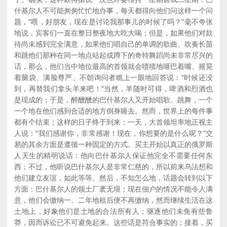
什基尔人不可能匆匆忙忙地办事，每天都得向他们问这样一个问
题，"喂，好朋友，现在是讨论我那事儿的时候了吗？"毫不夸张
地说，宾客们一直在整日整夜地大吃大喝；但是，如果他们对款
待尚未感到完全满意，如果他们唱自己的单调的歌曲、吹奏长苗
和跳他们那种在同一地点站起或蹲下的奇特舞蹈尚未非常尽兴的
话，那么，他们当中地位最高的首领就会啧啧地咂巴着嘴、摇晃
着脑袋、满脸尊严、不朝询问者瞧上一眼地回答说："时候还没
到，再替我们拿头羊来吧！"当然，羊随时可得，啤酒和烈酒也
是现成的；于是，醉醺醺的巴什基尔人又开始唱歌、跳舞，一个
一个地在他们感到合适的地方倒身睡去。然而，世界上的每件事
都有个结束；这样的日子终于到来：一天，大首领坦率地正视主
人说："我们感谢你，非常感谢！现在，你想要的是什么呢？"交
易的其余方面是遵循一种固定的方式。买主开始以真正的俄罗斯
人天生的精明说话：他向巴什基尔人保证他完全不需要任何东
西；不过，他听说巴什基尔人是非常仁慈的，所以前来乌法想和
他们建立友谊，如此等等。然后，不知怎么地，话题会转到以下
方面：巴什基尔人的领土厂袤无垠；现在佃户的情况不能令人满
意，他们会缴纳一、二年地租后便不再缴纳，然而继续生活在这
土地上，好象他们是土地的合法所有人；驱逐他们未免有些鲁
莽，因而诉讼已不可避免起来。这些话是符合事实的；接着，买