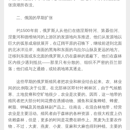
张浪潮所吞没。
二、俄国的早期扩张
约1500年前，俄罗斯人从他们在德涅斯特河、第聂伯河、
涅曼河和德维纳河的上游区的发源地向东推进。他们从发源地以
巨大的弧形成扇状展开，在辽阔平原的召唤下，继续前进到北面
的北冰洋沿岸、南面的黑海和东面的乌拉尔山脉及更远的地方。
迁移到东面或东北面的俄罗斯人仍在森林的遮蔽下。他们在森林
区内很少遇到抵抗――那里只有分散的、组织不严密的芬兰部
落；他们或与之通婚，或轻易地将其逐走。
这些早期的俄罗斯殖民者把农业和林业结合起来。农、林业
间的比例取决于位置。在北部林区即针叶树林区，由于气候酷
寒、土地贫瘠和空旷地很少，农业是次要的。因而，这一地带的
殖民者把大部分时间花费在诱捕动物、捕鱼和采集蜂蜡、蜂蜜、
树脂、钾碱及其他森林副产品上。往南去，在混合林地带，经营
农业是主要活动。殖民者由于森林的各种资源，在很大程度上仍
依赖森林，但是，更多的时间是花费在耕作上。黑麦为主要农作
物，不过，大麦、燕麦、小麦、亚麻和大麻也得到种植。主要的