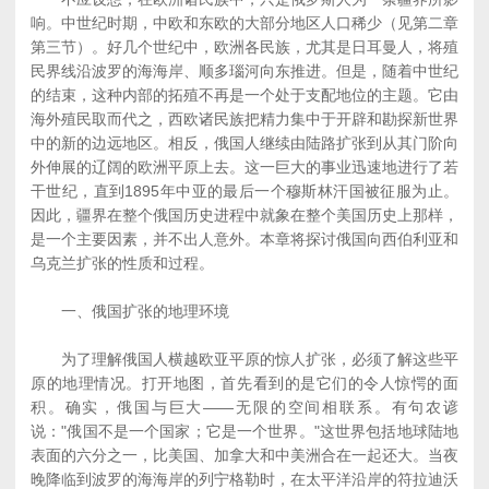
响。中世纪时期，中欧和东欧的大部分地区人口稀少（见第二章
第三节）。好几个世纪中，欧洲各民族，尤其是日耳曼人，将殖
民界线沿波罗的海海岸、顺多瑙河向东推进。但是，随着中世纪
的结束，这种内部的拓殖不再是一个处于支配地位的主题。它由
海外殖民取而代之，西欧诸民族把精力集中于开辟和勘探新世界
中的新的边远地区。相反，俄国人继续由陆路扩张到从其门阶向
外伸展的辽阔的欧洲平原上去。这一巨大的事业迅速地进行了若
干世纪，直到1895年中亚的最后一个穆斯林汗国被征服为止。
因此，疆界在整个俄国历史进程中就象在整个美国历史上那样，
是一个主要因素，并不出人意外。本章将探讨俄国向西伯利亚和
乌克兰扩张的性质和过程。
一、俄国扩张的地理环境
为了理解俄国人横越欧亚平原的惊人扩张，必须了解这些平
原的地理情况。打开地图，首先看到的是它们的令人惊愕的面
积。确实，俄国与巨大――无限的空间相联系。有句农谚
说："俄国不是一个国家；它是一个世界。"这世界包括地球陆地
表面的六分之一，比美国、加拿大和中美洲合在一起还大。当夜
晚降临到波罗的海海岸的列宁格勒时，在太平洋沿岸的符拉迪沃