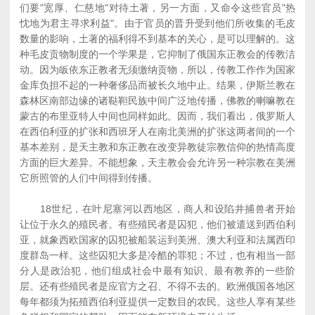
们要"宽厚、仁慈地"对待土著，另一方面，又命令这些官员"热
忱地为君主寻求利益"。由于官员的晋升受到他们所收集的毛皮
数量的影响，土著的福利得不到基本的关心，是可以理解的。这
种毛皮贡物制度的一个学果是，它抑制了俄国东正教会的传教洁
动。因为皈依东正教者无须缴纳贡物，所以，传教工作作为国家
金库负担不起的一种奢侈品而被长久地中止。结果，伊斯兰教在
森林区南部边缘的诸鞑靼民族中间广泛地传播，佛教的喇嘛教在
蒙古的布里亚特人中间也同样如此。因而，我们看出，俄罗斯人
在西伯利亚的扩张和西班牙人在南北美洲的扩张这两者间的一个
基本差别，是天主教和东正教在改变异教徒宗教信仰的热情高度
方面的巨大差异。不能想象，天主教会会允许另一种宗教在美洲
它所照管的人们中间得到传播。
18世纪，在叶尼塞河以西地区，商人和设陷井捕兽者开始
让位于永久的殖民者。有些殖民者是囚犯，他们被遣送到西伯利
亚，就象西欧国家的囚犯被船装运到美洲、澳大利亚和法属西印
度群岛一样。这些囚犯大多是冷酷的罪犯；不过，也有相当一部
分人是政治犯，他们组成社会中最有知识、最有教养的一些阶
层。还有些殖民者是应官方之召、不得不去的。欧洲俄国各地区
每年都须为拓殖西伯利亚提供一定数目的农民。这些人享有某些