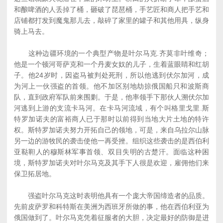
和酿啤酒的人丢掉了桶，砸破了琵琶桶，手艺匠和商人把手艺和
店铺都打发到魔鬼那儿去，敲碎了家里的罐子和其他用具，纵身
骑上马去。
这种边疆环境的一个典型产物是叶尔马克.齐莫非叶维奇；
他是一个顿河哥萨克和一个丹麦女奴的儿子，生着蓝眼睛和红胡
子。他24岁时，因盗马被判处死刑，所以他逃到伏尔加河，成
为河上一伙强盗的首领。他不加区别地劫掠俄国船只和波斯商
队，直到政府军队前来围剿。于是，他率领手下那伙人溯伏尔加
河逃到上游的支流卡马河。在卡马河流域，有个叫格里戈里.斯
特罗加诺夫的富裕商人已于那时以前得到当地大片土地的特许
权。斯特罗加诺夫努力开拓自己的领地，可是，来自乌拉尔山脉
另一边的游牧民的袭击使他一再受挫。组织这些袭击的是西伯利
亚鞑靼人的穆斯林军事首领、双目失明的古楚汗。面临这种困
境，斯特罗加诺夫对叶尔马克及其手下人很是欢迎，雇佣他们来
保卫拓居地。
强盗叶尔马克这时表明他具有一个庞大帝国缔造者的品质。
先前皮萨罗和科特斯在美洲为西班牙所做的事，他在西伯利亚为
俄国做到了。叶尔马克凭着征服者的大胆，决定最好的防御是进