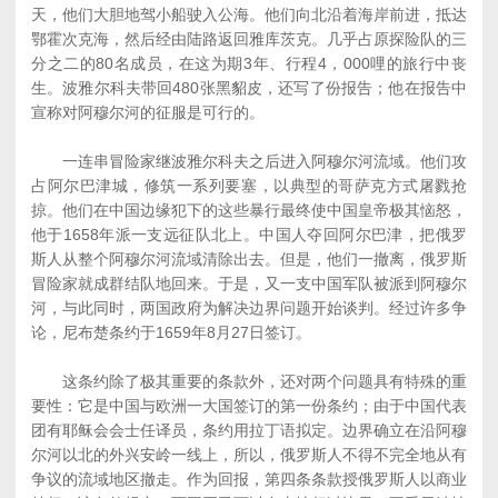
天，他们大胆地驾小船驶入公海。他们向北沿着海岸前进，抵达
鄂霍次克海，然后经由陆路返回雅库茨克。几乎占原探险队的三
分之二的80名成员，在这为期3年、行程4，000哩的旅行中丧
生。波雅尔科夫带回480张黑貂皮，还写了份报告；他在报告中
宣称对阿穆尔河的征服是可行的。
一连串冒险家继波雅尔科夫之后进入阿穆尔河流域。他们攻
占阿尔巴津城，修筑一系列要塞，以典型的哥萨克方式屠戮抢
掠。他们在中国边缘犯下的这些暴行最终使中国皇帝极其恼怒，
他于1658年派一支远征队北上。中国人夺回阿尔巴津，把俄罗
斯人从整个阿穆尔河流域清除出去。但是，他们一撤离，俄罗斯
冒险家就成群结队地回来。于是，又一支中国军队被派到阿穆尔
河，与此同时，两国政府为解决边界问题开始谈判。经过许多争
论，尼布楚条约于1659年8月27日签订。
这条约除了极其重要的条款外，还对两个问题具有特殊的重
要性：它是中国与欧洲一大国签订的第一份条约；由于中国代表
团有耶稣会会士任译员，条约用拉丁语拟定。边界确立在沿阿穆
尔河以北的外兴安岭一线上，所以，俄罗斯人不得不完全地从有
争议的流域地区撤走。作为回报，第四条条款授俄罗斯人以商业