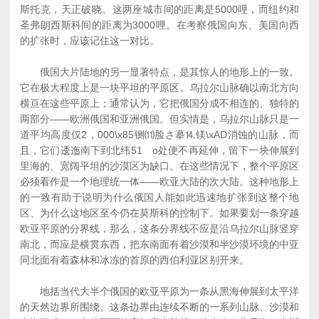
斯托克，天正破晓。这两座城市间的距离是5000哩，而纽约和
圣弗朗西斯科间的距离为3000哩。在考察俄国向东、美国向西
的扩张时，应该记住这一对比。
俄国大片陆地的另一显著特点，是其惊人的地形上的一致。
它在极大程度上是一块平坦的平原区。乌拉尔山脉确以南北方向
横亘在这些平原上；通常认为，它把俄国分成不相连的、独特的
两部分――欧洲俄国和亚洲俄国。但实情是，乌拉尔山脉只是一
道平均高度仅2，000\x85铡⑾脸さ摹⒕镁\xAD消蚀的山脉，而
且，它们逶迤南下到北纬51 o处便不再延伸，留下一块伸展到
里海的、宽阔平坦的沙漠区为缺口。在这些情况下，整个平原区
必须看作是一个地理统一体――欧亚大陆的次大陆。这种地形上
的一致有助于说明为什么俄国人能如此迅速地扩张到这整个地
区、为什么这地区至今仍在莫斯科的控制下。如果要划一条穿越
欧亚平原的分界线，那么，这条分界线不应是沿乌拉尔山脉竖穿
南北，而应是横贯东西，把东南面有着沙漠和半沙漠环境的中亚
同北面有着森林和冰冻的首原的西伯利亚区别开来。
地括当代大半个俄国的欧亚平原为一条从黑海伸展到太平洋
的天然边界所围绕。这条边界由连续不断的一系列山脉、沙漠和