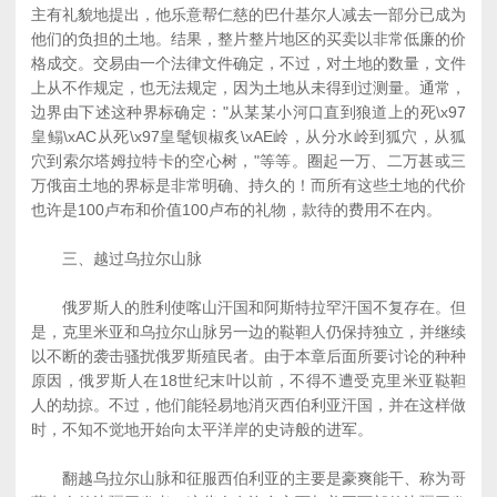
主有礼貌地提出，他乐意帮仁慈的巴什基尔人减去一部分已成为
他们的负担的土地。结果，整片整片地区的买卖以非常低廉的价
格成交。交易由一个法律文件确定，不过，对土地的数量，文件
上从不作规定，也无法规定，因为土地从未得到过测量。通常，
边界由下述这种界标确定："从某某小河口直到狼道上的死\x97
皇鳎\xAC从死\x97皇髦钡椒炙\xAE岭，从分水岭到狐穴，从狐
穴到索尔塔姆拉特卡的空心树，"等等。圈起一万、二万甚或三
万俄亩土地的界标是非常明确、持久的！而所有这些土地的代价
也许是100卢布和价值100卢布的礼物，款待的费用不在内。
三、越过乌拉尔山脉
俄罗斯人的胜利使喀山汗国和阿斯特拉罕汗国不复存在。但
是，克里米亚和乌拉尔山脉另一边的鞑靼人仍保持独立，并继续
以不断的袭击骚扰俄罗斯殖民者。由于本章后面所要讨论的种种
原因，俄罗斯人在18世纪末叶以前，不得不遭受克里米亚鞑靼
人的劫掠。不过，他们能轻易地消灭西伯利亚汗国，并在这样做
时，不知不觉地开始向太平洋岸的史诗般的进军。
翻越乌拉尔山脉和征服西伯利亚的主要是豪爽能干、称为哥