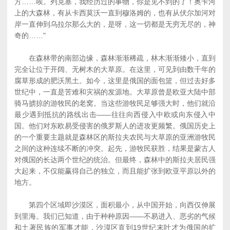
方……唉。列克塞，我经历过的事物，你是见不到的了！奥卡河
上的大森林，有从卡西莫沃一直到穆洛姆的，也有从伏尔加河对
岸一直伸到乌拉尔那么大的，是呀，这一切都是无穷无尽的，神
奇的……"
在森林带的南部边缘，森林渐渐稀疏，林木渐渐矮小，直到
完全让位于开阔、无树木的大草原。在这里，可见到由数千年的
腐草形成的肥沃黑土。如今，这里是俄国的面包篮，但过去好多
世纪中，一直是苦难和灾祸的发源地。大草原曾是欧亚大陆中部
骑马掳掠的游牧民的老窝。当这些游牧民足够强大时，他们就沿
最少遇到抵抗的路线出击――往往向西侵入中欧或向东侵入中
国。他们对东欧易受侵害的俄罗斯人的进攻更频繁。俄国历史上
的一个重要主题就是森林区的斯拉夫农民与大草原的亚洲游牧民
之间的这种连续不断的冲突。起先，游牧民获胜，结果是蒙古人
对俄国的长达两个世纪的统治。但最终，森林中的斯拉夫居民强
大起来，不仅能赢得自己的独立，而且能扩张到欧亚平原以外的
地方。
第四个区域即沙漠区，面积最小，从中国开始，向西仅伸展
到里海。我们已知道，由于种种原因――不易进入、恶劣的气候
和土著民族的军事才能，沙漠区直到19世纪末叶才为俄国的扩