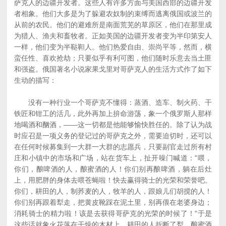
萨克人的边疆开发者。这些人有许多方面与美国西部的边疆开发
者相象。他们大多是为了躲避农奴制的束缚而逃离俄国或波兰的
从前的农民。他们的避难所是南面荒芜的草原区，他们在那里成
为猎人、渔夫和畜牧者。正如美国的边疆开发者变为半印第安人
一样，他们变为半鞑靼人。他们热爱自由、崇尚平等，然而，横
蛮任性、喜欢抢劫；只要似乎有利可图，他们随时乐意去当土匪
和强盗。俄国著名小说家果戈里对哥萨克人的生活方式作了如下
生动的描写：
没有一种行业一个哥萨克不懂得：蒸酒、造车、制火药、干
铁匠和钳工的活几，此外再加上拚命游荡，象一个俄罗斯人那样
地喝酒和酗酒，――这一切都是他能够愉快胜任的。除了认为战
时应召是一项义务的登记过的哥萨克之外，需要迫切时，还可以
在任何时候募集到一大群一大群的志愿兵，只要副官走过所有村
庄和小镇中的市场和广场，站在货车上，扯开噪门喊道："喂，
你们，酿啤酒的人，酿蜜酒的人！你们别再酿啤酒，躺在后灶
上，用肥胖的身体去喂苍蝇啦！快去赢得骑士的光荣和荣誉吧。
你们，耕田的人，制荞麦的人，牧羊的人，跟娘儿们胡搅的人！
你们别再跟着犁走，把黄皮靴踩在泥土里，别再偎在老婆身边；
消耗骑士的精力啦！该是去获得哥萨克的光荣的时候了！"于是
这些话就象火花落在干燥的木材上。耕田的人折断了犁，酿蜜酒