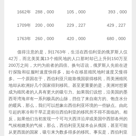
1662年 288，000 105，000 393，000
1709年 200，000 229，227 429，227
1763年 260，000 420，000 680，000
值得注意的是，到1763年，生活在西伯利亚的俄罗斯人仅
42万，而北美英属13个殖民地的人口那时却已上升到150万至
200万之间，大约为前者的四倍。换句话说，俄罗斯人先前在进
行探险和征服时速度快得多，如今在移居殖民地时速度又慢得
多。一个原因在于，西伯利亚只能靠俄国获得移民，而美洲殖民
地却从欧洲好几个国家得到移民。甚至更重要的是，美洲对想要
成为殖民者的人具有更大的吸引力。如果我们设想，沿美国的墨
西哥湾海岸有一系列极高的山脉，挡住了来自南方的、饱含水分
的暖风，那么，我们可以想象出西伯利亚环境的一些缺点。由此
引起的寒冷和干旱正是前往西伯利亚的移民所不得不面临的。相
反，如果他们当初发现一个可与大西洋沿岸或美国中西部各州的
气候相媲美的气候，那么，西伯利亚无疑本会从俄国，甚至可能
从更西面的国家，吸引来为数多得多的移民。事实是，西伯利亚