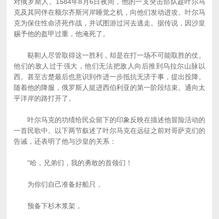
对俄罗斯人。1584年8月6日夜间，他的一支突击部队趁叶尔马
克及其同伴在额尔齐斯河岸睡觉之机，向他们发动进攻。叶尔马
克为保住性命济死作战，并试图游过河去逃走。据传说，因沙皇
赐予他的盔甲过重，他淹死了。
鞑靼人尽管取得这一胜利，却是在打一场不可能取胜的仗。
他们的敌人过于强大，他们无法把敌人向后推到乌拉尔山脉以
西。甚至古楚最后也意识到作进一步抵抗无济于事，提出投降。
随着他的降服，俄罗斯人挺进西伯利亚的第一阶段结束。通向太
平洋岸的路打开了。
叶尔马克的功绩给民众留下的印象反映在描述他冒险活动的
一首民歌中。以下两节叙述了叶尔马克在远征之前对哥萨克们的
告诫，还表明了他与沙皇的关系：
"哈，兄弟们，我的勇敢的首领们！
为你们自己准备好船只，
预备下杉木浆架，