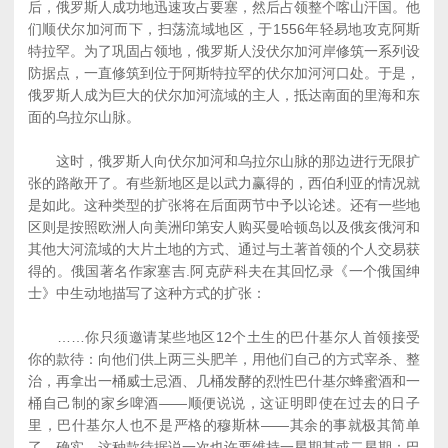
后，俄罗斯人成功地迅速攻占要塞，然后占领整个喀山汗国。他
们顺伏尔加河而下，扫荡流域地区，于1556年轻易地攻克阿斯
特拉罕。为了巩固占领地，俄罗斯人没伏尔加河岸修筑一系列设
防据点，一直修筑到位于阿斯特拉罕的伏尔加河河口处。于是，
俄罗斯人成为巨大的伏尔加河流域的主人，抵达南面的里海和东
面的乌拉尔山脉。
这时，俄罗斯人向伏尔加河和乌拉尔山脉的那边进行无限扩
张的路敞开了。有些新地区是以武力赢得的，西伯利亚的情况就
是如此。这种类型的扩张将在后面两节中予以论述。还有一些地
区则是按照欧洲人向美洲印第安人购买曼哈顿岛以及俄亥俄河和
其他大河流域的大片土地的方式、通过与土著首领的个人交易获
得的。俄国著名作家塞吉.阿克萨科夫在其回忆录《一个俄国绅
士》中生动地描写了这种方式的扩张：
……你只须邀请某些地区12个土生的巴什基尔人首领接受
你的款待：向他们供上两三头肥羊，用他们自己的方式宰杀、整
治，再拿出一桶威士忌酒、几桶发酵的烈性巴什基尔蜂蜜酒和一
桶自己制的家乡啤酒――顺便说说，这证明即使在过去的日子
里，巴什基尔人也不是严格的穆斯林――其余的事就极其简单
了。确实，这种款待据说一次也许要维持一星期甚或二星期：巴