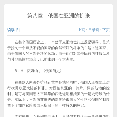
第八章 俄国在亚洲的扩张
读读书
|
上页
:
目录页
:
下页
在整个俄国历史上，一个处于支配地位的主题是疆界，是关
于控制一个奔放不羁的国家的自然资源的斗争的主题；这国家，
由于俄国人的不断迁移的运动，由于他们对其他民族的征服以及
与其他民族的混合，已扩张到一个大洲里。
B．H．萨姆纳，《俄国简史》
在西欧人向海外扩张到世界各地的同时，俄国人正在陆上进
行横贯欧亚大陆的扩张。对西伯利亚的一片片广阔的陆地的控
制，是可与美国朝太平洋岸的西进运动相媲美的一篇史诗般的传
奇。实际上，不断向前推进的疆界给俄国人的性格和俄国的制度
留下了如同它给美国人所留下的一样持久的标记。
不应设想，在欧洲诸民族中，只是俄罗斯人为一条疆界所影