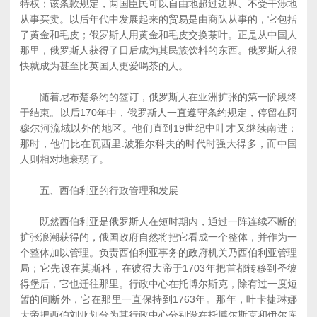
特权；该条款规定，两国臣民可以自由地超过边界、不受干涉地
从事买卖。以后年代中发展起来的贸易是由商队从事的，它包括
了黄金和毛皮；俄罗斯人用黄金和毛皮交换茶叶。正是从中国人
那里，俄罗斯人获得了日后成为其民族饮料的东西。俄罗斯人很
快就成为甚至比英国人更爱喝茶的人。
随着尼布楚条约的签订，俄罗斯人在亚洲扩张的第一阶段终
于结束。以后170年中，俄罗斯人一直遵守条约规定，停留在阿
穆尔河流域以外的地区。他们直到19世纪中叶才又继续南进；
那时，他们比在瓦西里.波雅尔科夫的时代时强大得多，而中国
人则相对地衰弱了。
五、西伯利亚的行政管理和发展
既然西伯利亚是俄罗斯人在短时期内，通过一阵连续不断的
扩张浪潮获得的，俄国政府自然将把它看成一个整体，并作为一
个整体加以管理。负责西伯利亚事务的政府机关乃西伯利亚管理
局；它先设在莫斯科，在彼得大帝于1703年把首都转移到圣彼
得堡后，它也迁往那里。行政中心在托博尔斯克，除有过一度短
暂的间断外，它在那里一直保持到1763年。那年，叶卡捷琳娜
大帝把西伯刘亚划分为其行政中心分别设在托博尔斯克和伊尔库