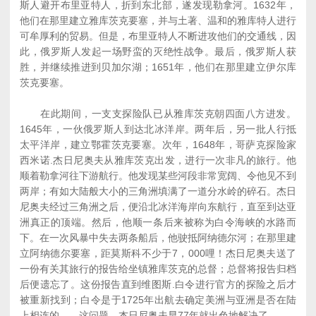
斯人避开布里亚特人，折到东北部，遂发现勒拿河。1632年，
他们在那里建立雅库茨克要塞，并与土著、温和的雅库特人进行
可牟厚利的贸易。但是，布里亚特人不断进攻他们的交通线，因
此，俄罗斯人发起一场野蛮的灭绝性战争。最后，俄罗斯人获
胜，并继续推进到贝加尔湖；1651年，他们在那里建立伊尔库
茨克要塞。
在此期间，一支支探险队已从雅库茨克朝四面八方进发。
1645年，一伙俄罗斯人到达北冰洋岸。两年后，另一批人行抵
太平洋岸，建立鄂霍茨克要塞。次年，1648年，哥萨克探险家
西米诺.杰日尼奥夫从雅库茨克出发，进行一次非凡的旅行。他
顺着勒拿河往下游航行。他发现某些河段非常宽阔、令他见不到
两岸；有如大陆般大小的三角洲填满了一道分水岭的碎石。杰日
尼奥夫经过三角洲之后，便沿北冰洋海岸向东航行，直至到达亚
洲真正的顶端。然后，他顺一条后来被称为白令海峡的水路而
下。在一次风暴中失去两条船后，他驶抵阿纳德尔河；在那里建
立阿纳德尔要塞，距莫斯科不少于7，000哩！杰日尼奥夫送了
一份有关其旅行的报告给坐镇雅库茨克的总督；总督将报告归档
后便遗忘了。这份报告直到维图斯.白令进行官方的探险之后才
被重新找到；白令是于1725年出航去确定美洲与亚洲是否在陆
上相连的――这问题，杰日尼奥夫早77年就出色地解决了。