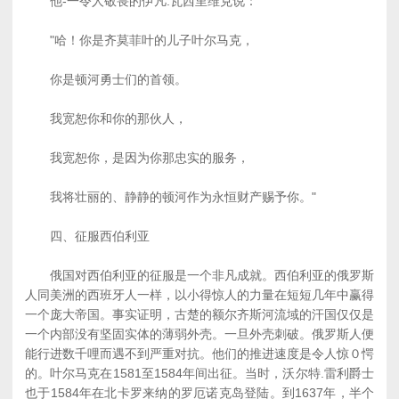
他-一令人敬畏的伊凡.瓦西里维克说：
"哈！你是齐莫菲叶的儿子叶尔马克，
你是顿河勇士们的首领。
我宽恕你和你的那伙人，
我宽恕你，是因为你那忠实的服务，
我将壮丽的、静静的顿河作为永恒财产赐予你。"
四、征服西伯利亚
俄国对西伯利亚的征服是一个非凡成就。西伯利亚的俄罗斯
人同美洲的西班牙人一样，以小得惊人的力量在短短几年中赢得
一个庞大帝国。事实证明，古楚的额尔齐斯河流域的汗国仅仅是
一个内部没有坚固实体的薄弱外壳。一旦外壳刺破。俄罗斯人便
能行进数千哩而遇不到严重对抗。他们的推进速度是令人惊０愕
的。叶尔马克在1581至1584年间出征。当时，沃尔特.雷利爵士
也于1584年在北卡罗来纳的罗厄诺克岛登陆。到1637年，半个