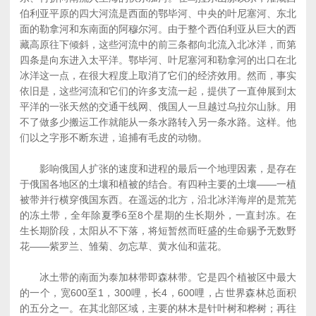
伯利亚平原的四大河流是西面的鄂毕河、中央的叶尼塞河、东北
面的勒拿河和东南面的阿穆尔河。由于整个西伯利亚从巨大的西
藏高原往下倾斜，这些河流中的前三条都向北流入北冰洋，而第
四条是向东进入太平洋。鄂毕河、叶尼塞河和勒拿河的出口在北
冰洋这一点，在很大程度上取消了它们的经济效用。然而，事实
依旧是，这些河流和它们的许多支流一起，提供了一直伸展到太
平洋的一张天然的交通干线网、俄国人一旦越过乌拉尔山脉。用
不了做多少搬运工作就能从一条水路转入另一条水路。这样。他
们以之字形不断东进，追捕有毛皮的动物。
影响俄国人扩张的速度和进程的最后一个地理因素，是存在
于俄国各地区的土壤和植被的结合。有四种主要的土壤――一植
被带并行横穿俄国东西。在遥远的北方，沿北冰洋海岸的是荒芜
的冻土带，全年除夏季6至8个星期的生长期外，一直封冻。在
生长期阶段，太阳从不下落，将短暂然而旺盛的生命赐予无数野
花――紫罗兰、雏菊、勿忘草、黄水仙和蓝花。
冰土带的南面为泰加林带即森林带。它是四个植被区中最大
的一个，宽600至1，300哩，长4，600哩，占世界森林总面积
的五分之一。在其北部区域，主要的林木是针叶树和桦树；再往