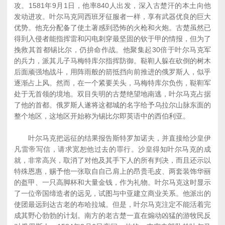
攻。1581年9月1日，他率840人出发，深入古楚汗的本土向他
发动进攻。叶尔马克同西班牙征服者一样，享有武器优良的巨大
优势。他充分配备了使土著感到恐怖的火枪和火炮。古楚虽然已
得到入侵者能指挥雷和闪电刺穿最坚固的钦于甲的情报，但为了
挽救其首都锡比尔，仍拚命作战。他聚集起30倍于叶尔马克军
的兵力，派其儿子马梅特库尔指挥防御。鞑靼人躲在砍倒的树木
后面顽强地战斗，用阵雨般的箭抵挡向前推进的俄罗斯人，似乎
逐渐占上风。然而，在一个紧要关头，马梅特库尔负伤，鞑靼军
处于无首领的境地。双目失明的古楚绝望地南逃，叶尔马克占据
了他的首都。俄罗斯人遂将这都城的名字给予乌拉尔山脉东面的
整个地区，这地区开始称为锡比尔即英语中的西伯利亚。
叶尔马克把远征的结果报告斯特罗加诺夫，并直接给沙皇伊
凡雷帝写信，请求宽恕他过去的罪行。沙皇得知叶尔马克的成
就，非常高兴，取消了对他及其手下人的所有判决，而且还示以
特殊恩惠，赐予他一张取自自己肩上的昂贵毛皮、两套装饰华丽
的盔甲、一只高脚杯和大量金钱，作为礼物。叶尔马克这时显示
了一位帝国缔造者的远见，试图与中亚建立商业关系。他派出的
使团最远到达古老的布哈拉城。但是，叶尔马克注定不能活着完
成其野心勃勃的计划。南方的老古楚一直在煽动凶猛的游牧民反