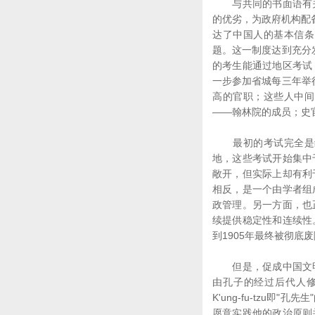
与共同的书面语有关
的优劣，为政府机构配
达了中国人的基本信条
题。这一制度达到充分
的考生能通过地区考试
一步参加省城每三年举
高的官职；这些人中间
――翰林院的成员；史
最初的考试完全是综
地，这些考试开始集中
敞开，但实际上却有利
相反，是一个由学者组
政管理。另一方面，也
续提供稳定性和连续性
到1905年最终被彻底
但是，促成中国文明
由孔子的经过后代人修改
K'ung-fu-tz
愿意实践他的政治原则