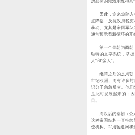
所必需的灌溉系统和其
因此，愈来愈陷入穷
点降临：反抗政府税吏
暴动、尤其是帝国军队
通常预示着新循环的开
第一个皇朝为商朝（公
独特的文字系统，掌握
人"和"蛮人"。
继商之后的是周朝（公
世纪欧洲。周有许多封
识分子急急反省。他们
是此时发展起来的；因
目。
周以后的秦朝（公元前
这种帝国结构一直持续
僚机构、军用驰道网和