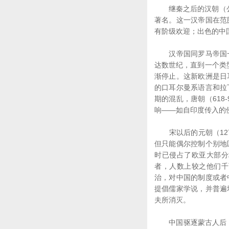
继秦之后的汉朝（公元
著名。这一汉帝国在范
有阶级欢迎；出色的中国
汉帝国同罗马帝国一
达数世纪，直到一个类
渐停止。这新欧洲是日
的口耳尔曼系语言和拉
期的混乱，唐朝（618
响――如自印度传入的
宋以后的元朝（127
但只能偶尔控制个别地
时已侵占了欧亚大部分
者，人数上较之他们千
治，对中国的制度或者
提倡儒家学说，并普遍
夫所消灭。
中国驱逐蒙古人后，又受