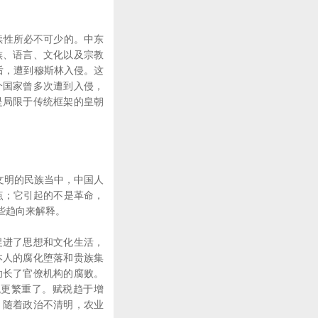
续性所必不可少的。中东
族、语言、文化以及宗教
年后，遭到穆斯林入侵。这
个国家曾多次遭到入侵，
是局限于传统框架的皇朝
文明的民族当中，中国人
点；它引起的不是革命，
些趋向来解释。
进了思想和文化生活，
本人的腐化堕落和贵族集
助长了官僚机构的腐败。
税更繁重了。赋税趋于增
，随着政治不清明，农业