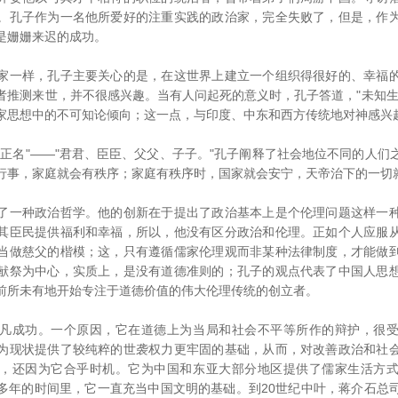
。孔子作为一名他所爱好的注重实践的政治家，完全失败了，但是，作
是姗姗来迟的成功。
一样，孔子主要关心的是，在这世界上建立一个组织得很好的、幸福的
者推测来世，并不很感兴趣。当有人问起死的意义时，孔子答道，"未知生
家思想中的不可知论倾向；这一点，与印度、中东和西方传统地对神感兴
名"――"君君、臣臣、父父、子子。"孔子阐释了社会地位不同的人们
行事，家庭就会有秩序；家庭有秩序时，国家就会安宁，天帝治下的一切
一种政治哲学。他的创新在于提出了政治基本上是个伦理问题这样一种
其臣民提供福利和幸福，所以，他没有区分政治和伦理。正如个人应服
当做慈父的楷模；这，只有遵循儒家伦理观而非某种法律制度，才能做
献祭为中心，实质上，是没有道德准则的；孔子的观点代表了中国人思
前所未有地开始专注于道德价值的伟大伦理传统的创立者。
成功。一个原因，它在道德上为当局和社会不平等所作的辩护，很受
为现状提供了较纯粹的世袭权力更牢固的基础，从而，对改善政治和社
，还因为它合乎时机。它为中国和东亚大部分地区提供了儒家生活方
多年的时间里，它一直充当中国文明的基础。到20世纪中叶，蒋介石总