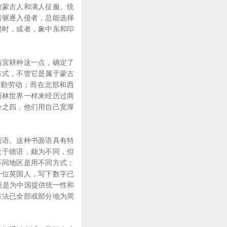
蒙古人和满人征服、统
者驱逐入侵者，总能选择
侵时，或者，象中东和印
宜耕种这一点，确定了
方式，不管它是属于蒙古
辛勤劳动；而在北部和西
斯林世界一样来经历过商
分之四，他们用自己宽厚
语。这种书面语具有特
之于德语，颇为不同，但
不同地区是用不同方式；
一位英国人，写下数字已
语是为中国提供统一性和
方法已全部或部分地为周