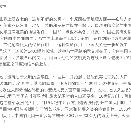
续性
界上最古老的、连续不断的文明？一个原因在于地理方面――它与人类
将美索不达米亚、埃及、希腊和罗马连接在一起，印度洋使印度能与中
或印度洋媲美的地理条件，中国却一点也不具备。相反，中国在其有史
它的西南面和西面，乃世界上最高的山脉；东面，是直到近代方能逾
，它们起着很大的保护作用――这种保护作用，中国人又进一步加强了
里筑了一道长达1400哩的长城。这种与世隔绝的意义就在于，它使中国
情况下，发展自己的文明。因而，他们的文明更为连续不断，也更为独
者相互之间更为根本的差别。
，也有助于文明的连续性。中国从一开始起，就能供养很可观的人口，
暖和的几个月里，季风雨降临，使农作物能一年两熟；这种情况与中
比欧亚大部分地区种植的小麦或大麦的亩产量高得多。因此，公元2世纪
万――比罗马帝国在其疆界达到最大范围时的人口还要多。16世纪初叶，葡
超过整个欧洲的人口。到19世纪中叶西方用炮舰强行打开中国大门时，
是因为中国从美洲引进了诸如花生、玉米和甘薯之类的粮食作物。1953
万；以启，中国的人口一直以每年增长130O万至200O万的速度上升。今
一！