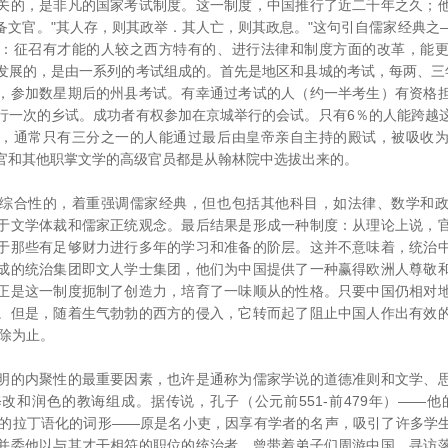
的，是非凡的国家考试制度。这一制度，中国推行了近二千年之久；他
备文官。"其人存，则其政举．其人亡，则其政息。"这句引自儒家经典之
：征召有才能的人较之西方特有的、进行法律和制度方面的改革，能
发展的，是由一系列的考试组成的。首先是地区和县城的考试，每两、三
，参加数星期后的州县考试。有幸通过考试的人（约一半考生）有资格
行一次的乡试。成功者有权参加在京城举行的会试。只有6％的人能跨越
，通常只有三分之一的人能通过最后由皇帝亲自主持的殿试，被吸收
官和其他职掌文学的高级官员都是从翰林院中选拔出来的。
合性的，着重强调儒家经典，但也包括其他科目，如法律、数学和政
于文学体裁和儒家正统观念。最后结果是形成一种制度：从理论上说，
于那些有足够财力进行多年的学习和准备的阶层。这并不意味着，统治
成的统治集团即文人学士集团，他们为中国提供了一种赢得欧洲人尊敬
正是这一制度扼制了创造力，培育了一味顺从的性格。只要中国仍相对
。但是，随着生气勃勃的西方的侵入，它转而起了阻止中国人作出有效
废除为止。
的内聚性的最重要因素，也许是通称为儒家学说的道德准则和文学、思
和润色的教诲组成。据传说，孔子（公元前551-前479年）――他的英文
u即"孔先生"的拉丁语化的词形――原是名小吏，因享有学者的名声，吸引了许多
并委他以与其才干相符的职位的统治者，曾带着弟子们周游中国。寻访