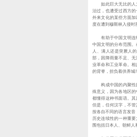
如此巨大无比的人力
治过，也遭受过西方的
外来文化的某些方面加
度在遭到穆斯林入侵时
有助于中国文明连续
中国文明的分布范围。
人、满人还是突厥人的
部，因降雨量不足、无
业革命和工业革命。相
的背脊，担负着供养城
构成中国的内聚性的
殊意义，因为各地区的
都懂得这种书面语。其
但是，任何汉字，不管
按各自不同的语言发音
历史连续性的一种重要
围包括日本人、朝鲜人