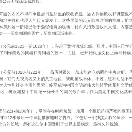
他公共工程往往被忽视。
困的农民不得不承担起日益加重的税收负担。当农作物歉收和饥荒也不
和地主收租代理人的起义爆发了。这些局部的起义随着时间的推移，扩
本身到这一阶段已沦于勉强维持的境地，转而又招致游牧民入侵。内部
始――旧皇朝濒临灭亡，新皇朝日渐来临。
元前1523一前1028年），兴起于黄河流域北部。那时，中国人已学
了制作美观的陶器和青铜器的技术，而且，已开始根据文化上而非种族
元前1028-前221年）：虽历时很久，却未能建立稳固的中央政府。
国；它们无视周名义上的共主地位，彼此征战不休。不过，这种动乱不
对人性和社会本质的思索，终至成为中国文明诸伟大的哲学体系和文学
此，与欧洲整个中世纪一样长久的周的数百年，作为奠定中国文化基
221-前206年），尽管存在时间短暂，却用一个组织得很严密的帝国
到1912年最后一个皇朝被推翻时才告终。它包括一个独揽大权的皇帝、
北方的长城；所有这些使中国受到了世界上最稳定、最持久的统治。