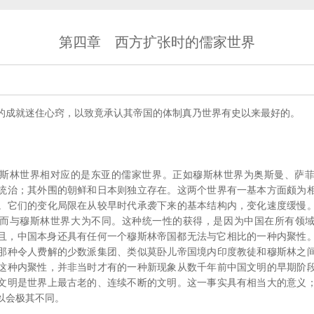
第四章 西方扩张时的儒家世界
成就迷住心窍，以致竟承认其帝国的体制真乃世界有史以来最好的。
林世界相对应的是东亚的儒家世界。正如穆斯林世界为奥斯曼、萨菲
统治；其外围的朝鲜和日本则独立存在。这两个世界有一基本方面颇为
。它们的变化局限在从较早时代承袭下来的基本结构内，变化速度缓慢
而与穆斯林世界大为不同。这种统一性的获得，是因为中国在所有领
且，中国本身还具有任何一个穆斯林帝国都无法与它相比的一种内聚性
那种令人费解的少数派集团、类似莫卧儿帝国境内印度教徒和穆斯林之
这种内聚性，并非当时才有的一种新现象从数千年前中国文明的早期阶
文明是世界上最古老的、连续不断的文明。这一事实具有相当大的意义
以会极其不同。