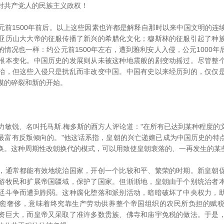
对共产党人的民族主义政权！
1500年前后。以上这些因素也许都是解释自那时以来中国文明的连
亚历山大大帝的征服传播了新兴的希腊化文化；穆斯林的征服引起了种
情况也一样：约公元前1500年左右，遭到雅利安人入侵，公元1000
根本变化。中国历史的发展则从未被这种地震般的剧变动摇过。尽管整
治，但这些入侵只是扰乱而非改变中国。中国有史以来经历到的，仅仅
模的碎裂和新的开始。
敏锐、名叫托马斯.梅多斯的西方人评论道："在所有已达到某种程度的
最富有反叛倾向的。"他这话系指，皇朝的兴亡递嬗已成为中国历史的特
换。这种周期性改朝换代的模式，可以用致使皇朝衰落的、一再发生的某
通常都能有效地统治国家，开创一个比较和平、繁荣的时期。新皇朝促
游牧民和扩展帝国疆域，保护了国家。但渐渐地，皇朝由于个别统治者
廷斗争而遭到削弱。这种腐化堕落和派别活动，暗暗破坏了中央权力，
愈奢侈，意味着终究靠生产劳动供养整个帝国组织的农民所负担的赋
资巨大，而皇帝又采取了准许多数贵族、佛寺和庙宇免税的做法。于是