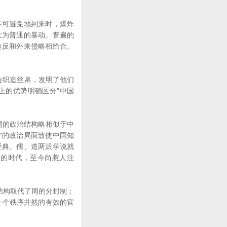
可避免地到来时，爆炸
大为普通的暴动。普遍的
造反和外来侵略相给合。
会织造丝帛，发明了他们
上的优势明确区分"中国
周的政治结构略相似于中
宁的政治局面致使中国知
经典。儒、道两派学说就
础的时代，至今尚惹人注
结构取代了周的分封制；
一个秩序井然的有效的官