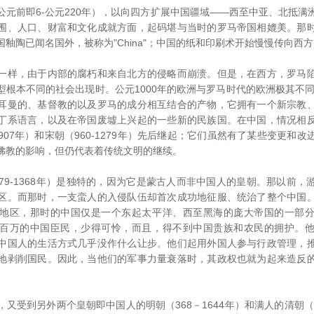
前即6-公元220年），以向四方扩展中国疆域――西至中亚、北抵满
围、人口、财富和文化成就方面，起码堪与当时的罗马帝国相媲美。那
釉陶已闻名国外，被称为"China"；中国的纸和印刷术开始慢慢传向西
样，由于内部的腐朽和来自北方的侵略而崩溃。但是，在西方，罗马陷
型根本不同的社会出现时。公元1000年的欧洲与罗马时代的欧洲极其不同
耳曼的、基督教的以及罗马的成分相互结合的产物，它拥有一个新宗教
丁系语言，以及在帝国废墟上兴起的一些新的民族国。在中国，情况相
-907年）和宋朝（960-1279年）先后继起；它们虽然有了某些变更和
佛教的影响，但仍代表着传统文明的继续。
9-1368年）是独特的，因为它是蒙古人而非中国人的皇朝。那以前，
区。而那时，一支蛮人的入侵队伍却首次成功地征服、统治了整个中国
地区，那时的中国仅是一个东起太平洋、西至黑海的庞大帝国的一部
百万的中国臣民，少得可怜，而且，得不到中国贵族和农民的拥护。
中国人的生活方式几乎没作什么让步。他们起用外国人参与行政管理，
地剥削国民。因此，当他们的军事力量衰落时，其政权也就为起来造反
到另外两个皇朝即中国人的明朝（368－1644年）和满人的清朝（64