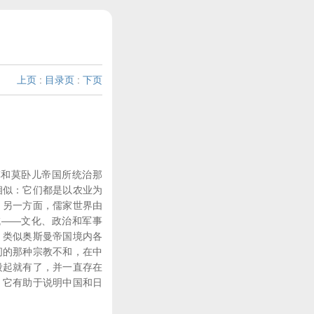
上页
:
目录页
:
下页
和莫卧儿帝国所统治那
相似：它们都是以农业为
。另一方面，儒家世界由
域――文化、政治和军事
。类似奥斯曼帝国境内各
间的那种宗教不和，在中
段起就有了，并一直存在
；它有助于说明中国和日