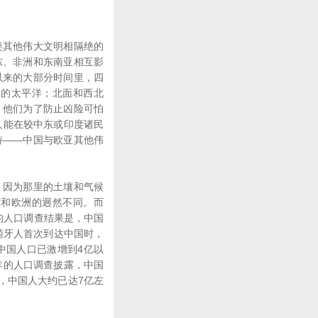
其他伟大文明相隔绝的
东、非洲和东南亚相互影
以来的大部分时间里，四
越的太平洋；北面和西北
；他们为了防止凶险可怕
人能在较中东或印度诸民
特――中国与欧亚其他伟
因为那里的土壤和气候
东和欧洲的迥然不同。而
的人口调查结果是，中国
萄牙人首次到达中国时，
中国人口已激增到4亿以
年的人口调查披露，中国
天，中国人大约已达7亿左