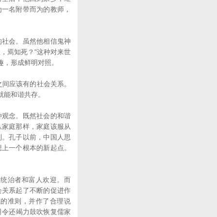
为一名附带而为的教师，
社会。虽然他相信鬼神
，焉知死？"这种对来世
趣，形成鲜明对照。
之间应该有的社会关系。
就能和谐共存。
观念。既然社会的和谐
从家庭那样，家庭该服从
到。孔子以前，中国人思
想上一个根本的新起点。
统治者和富人欢迎。而
会关系起了不断的促进作
式的准则，并作了合理说
司令还竭力鼓吹恢复儒家