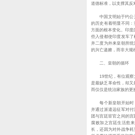
道德标准，以支撑其反
中国文明始于约公元前
的历史有着明显不同：
方面的根本变化。印度的
些入侵都使印度发车了
并二度为外来皇朝所统
的兴亡递嬗，而非大规
二、皇朝的循环
19世纪，有位观察力
是最缺乏革命性，却又
而仅仅是统治家族的更
每个新皇朝开始时，
并通过派遣远征军对付
团与宫廷宦官之间的宫
腐败加之宫廷生活愈来
长，还因为对外战争耗