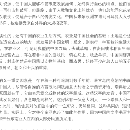
资源，使中国人能够不管事态发展如何，始终保持自己的特点。他们被
一再打击和破坏，但最终，由于人数和文化上的优势，他们总能同化或
以改变，使适合于自己的传统文化。中国从未象欧洲在遭到日耳曼人入
那样，被迫接受来自外界的大规模变革。
性的，还有中国的农业生活方式。农业是中国社会的基础；土地是否适
在适合农业的地方，就发展起中国文明；反之，则实行一种畜牧的生活
。在农业区，可见到典型的中国农民，头戴草帽，在麦田或水稻田里
法经营农业，存在着非中国的游牧民，骑在马上，牧放羊群。中国同穆
反，村庄仍然是中国藉以支撑的基础；而农民，始终至少占总人口的五
市居民、朝臣和士兵的重荷。
又一重要因素是，存在着一种可追溯到数千年前、最古老的商朝的书面
中国人，尽管各自操的方言彼此间犹如意大利语之于西班牙语、瑞典语
原因就在于，它由表示意义或物体的汉字组成。这些汉字的发音，中国
其发音如何，含意却是同样的。这好比有一位意大利人、一位瑞典人和
；此时，8的含意对他们当中的每一位来说，仍然相同。这种共同的书面
力量。实际上，它对整个东亚也起了如此的作用，因为中国的文字书写
和部分东南亚人在内的大部分民族所采用。