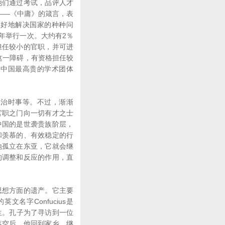
们通过考试，品评人才
――《中庸》的箴言，表
更好地解决国家的种种问
年举行一次。大约有2％
担任较小的官职，并可进
这一障碍，有资格担任较
为中国最高贵的学术团体
治时事等。不过，渐渐
官职之门向一切有才之士
中国的是世袭贵族阶层，
和羡慕的、有效稳定的行
地孤立在东亚，它就会继
的调整和反应的作用，直
想方面的遗产。它主要
名字Confucius是
学生。孔子为了寻访到一位
落空后，他回到家乡，继