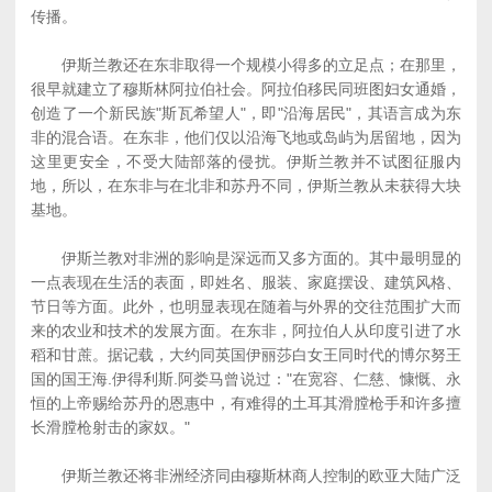
传播。
伊斯兰教还在东非取得一个规模小得多的立足点；在那里，
很早就建立了穆斯林阿拉伯社会。阿拉伯移民同班图妇女通婚，
创造了一个新民族"斯瓦希望人"，即"沿海居民"，其语言成为东
非的混合语。在东非，他们仅以沿海飞地或岛屿为居留地，因为
这里更安全，不受大陆部落的侵扰。伊斯兰教并不试图征服内
地，所以，在东非与在北非和苏丹不同，伊斯兰教从未获得大块
基地。
伊斯兰教对非洲的影响是深远而又多方面的。其中最明显的
一点表现在生活的表面，即姓名、服装、家庭摆设、建筑风格、
节日等方面。此外，也明显表现在随着与外界的交往范围扩大而
来的农业和技术的发展方面。在东非，阿拉伯人从印度引进了水
稻和甘蔗。据记载，大约同英国伊丽莎白女王同时代的博尔努王
国的国王海.伊得利斯.阿娄马曾说过："在宽容、仁慈、慷慨、永
恒的上帝赐给苏丹的恩惠中，有难得的土耳其滑膛枪手和许多擅
长滑膛枪射击的家奴。"
伊斯兰教还将非洲经济同由穆斯林商人控制的欧亚大陆广泛