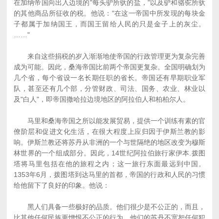
在加纳帝国向出入边境的"每头驴所驮的盐，"以及驴和骆驼所驮
的其他商品所征收的税。他说："在这一帝国中所发现的每块金
子都属于加纳国王，而国王留给人民的只是金子上的灰尘。
……"
来自这些捐税的岁入渐渐地使帝国的行政管理更为复杂完善
成为可能。因此，桑海帝国比前两个帝国更复杂。全国明确划为
几个省，每个省设一名长期任职的省长。帝国还有早期职业军
队，甚至还有几个部，分管财政、司法、国务、农业、林业以
及"白人"，即帝国撒哈拉边境地区的阿拉伯人和柏柏尔人。
马里和桑海帝国之所以能发展贸易，提供一个训练有素的官
僚阶层和促进文化生活，在很大程度上应归因于伊斯兰教的影
响。伊斯兰教还将苏丹从非洲的一个与世隔绝的地区改变为穆斯
林世界的一个组成部分。因此，14世纪阿拉伯旅行家伊本.拨图
塔将马里包括在他的旅程之内；这一旅行东面最远到中国。
1353年6月，拨图塔到达马里的首都，帝国的行政和人民的习惯
给他留下了良好的印象。他说：
黑人们具备一些极好的品质。他们很少是不公正的，而且，
比其他任何民族更憎恨不公正的行为。他们的苏丹不宽恕任何犯