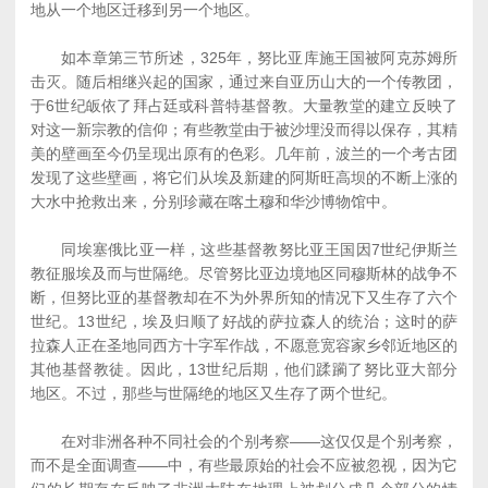
地从一个地区迁移到另一个地区。
如本章第三节所述，325年，努比亚库施王国被阿克苏姆所
击灭。随后相继兴起的国家，通过来自亚历山大的一个传教团，
于6世纪皈依了拜占廷或科普特基督教。大量教堂的建立反映了
对这一新宗教的信仰；有些教堂由于被沙埋没而得以保存，其精
美的壁画至今仍呈现出原有的色彩。几年前，波兰的一个考古团
发现了这些壁画，将它们从埃及新建的阿斯旺高坝的不断上涨的
大水中抢救出来，分别珍藏在喀土穆和华沙博物馆中。
同埃塞俄比亚一样，这些基督教努比亚王国因7世纪伊斯兰
教征服埃及而与世隔绝。尽管努比亚边境地区同穆斯林的战争不
断，但努比亚的基督教却在不为外界所知的情况下又生存了六个
世纪。13世纪，埃及归顺了好战的萨拉森人的统治；这时的萨
拉森人正在圣地同西方十字军作战，不愿意宽容家乡邻近地区的
其他基督教徒。因此，13世纪后期，他们蹂躏了努比亚大部分
地区。不过，那些与世隔绝的地区又生存了两个世纪。
在对非洲各种不同社会的个别考察――这仅仅是个别考察，
而不是全面调查――中，有些最原始的社会不应被忽视，因为它