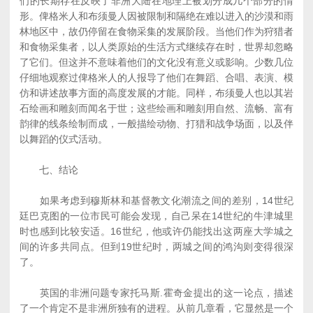
们的长期存在反映了非洲大陆在地理上被划分成几个部分的情
形。俾格米人和布须曼人因被限制和隔绝在难以进入的沙漠和雨
林地区中，故仍停留在食物采集的发展阶段。当他们作为狩猎者
和食物采集者，以人类原始的生活方式继续存在时，世界却忽略
了它们。但这并不意味着他们的文化没有意义或影响。少数几位
仔细地观察过俾格米人的人报导了他们在舞蹈、合唱、表演、模
仿和讲述故事方面的高度发展的才能。同样，布须曼人也以其岩
石绘画和雕刻而闻名于世；这些绘画和雕刻用自然、流畅、富有
韵律的线条绘制而成，一般描绘动物、打猎和战争场面，以及伴
以舞蹈的仪式活动。
七、结论
如果考虑到穆斯林和基督教文化潮流之间的差别，14世纪
廷巴克图的一位市民可能会发现，自己呆在14世纪的牛津城里
时也感到比较安适。16世纪，他或许仍能找出这两座大学城之
间的许多共同点。但到19世纪时，两城之间的鸿沟则变得很深
了。
英国的非洲问题专家托马斯.霍奇金提出的这一论点，描述
了一个肯定不是非洲所独有的进程。从前几章看，它显然是一个