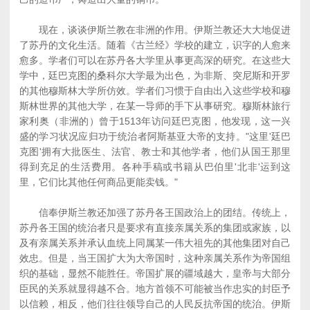
现在，谈谈伊斯兰教在非洲的作用。伊斯兰教还大大地促进
了苏丹的文化生活。随着《古兰经》学校的建立，识字的人愈来
愈多。学者们可以在苏丹各大学里从事更高深的研究。在这些大
学中，廷巴克图的桑科尔大学最为出色，为非斯、突尼斯和开罗
的其他穆斯林大学所仿效。学者们习惯于自由出入这些学校和穆
斯林世界的其他大学，在某一导师的手下从事研究。穆斯林旅行
家利奥（非洲的）曾于1513年访问廷巴克图，他发现，这一兴
盛的学习状况应归功于统治者阿斯基亚大帝的支持。"这里'廷巴
克图'拥有大批医生、法官、教士和其他学者，他们从国王那里
得到充足的生活费用。各种手稿或书籍从巴伯里'北非'运到这
里，它们比其他任何商品更能卖钱。"
信奉伊斯兰教还加强了苏丹各王国政治上的团结。传统上，
苏丹各王国的统治者只是要求有直接亲属关系的集团或家族，以
及有亲属关系并承认血统上同属某一伟大祖先的其他集团对自己
效忠。但是，当王国扩大为大帝国时，这种亲属关系作为帝国组
织的基础，显然不能胜任。帝国扩展的疆域越大，皇帝与大部分
臣民的关系就显得越不合。地方首领不可能被当作忠实的封臣予
以信赖，相反，他们往往领导自己的人民反抗帝国的统治。伊斯