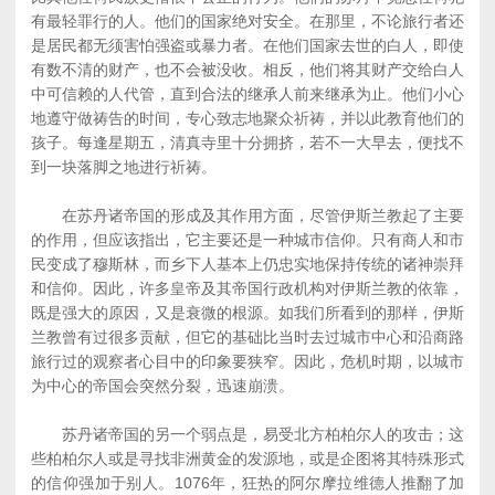
有最轻罪行的人。他们的国家绝对安全。在那里，不论旅行者还
是居民都无须害怕强盗或暴力者。在他们国家去世的白人，即使
有数不清的财产，也不会被没收。相反，他们将其财产交给白人
中可信赖的人代管，直到合法的继承人前来继承为止。他们小心
地遵守做祷告的时间，专心致志地聚众祈祷，并以此教育他们的
孩子。每逢星期五，清真寺里十分拥挤，若不一大早去，便找不
到一块落脚之地进行祈祷。
在苏丹诸帝国的形成及其作用方面，尽管伊斯兰教起了主要
的作用，但应该指出，它主要还是一种城市信仰。只有商人和市
民变成了穆斯林，而乡下人基本上仍忠实地保持传统的诸神崇拜
和信仰。因此，许多皇帝及其帝国行政机构对伊斯兰教的依靠，
既是强大的原因，又是衰微的根源。如我们所看到的那样，伊斯
兰教曾有过很多贡献，但它的基础比当时去过城市中心和沿商路
旅行过的观察者心目中的印象要狭窄。因此，危机时期，以城市
为中心的帝国会突然分裂，迅速崩溃。
苏丹诸帝国的另一个弱点是，易受北方柏柏尔人的攻击；这
些柏柏尔人或是寻找非洲黄金的发源地，或是企图将其特殊形式
的信仰强加于别人。1076年，狂热的阿尔摩拉维德人推翻了加