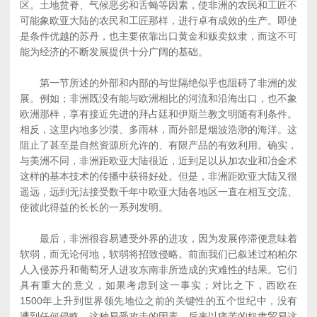
区。土地贫脊、气候恶劣和舌蝇等因素，使非洲的农民和工匠不
可能象欧亚大陆的农民和工匠那样，进行卓有成效的生产。即使
是条件优越的苏丹，也主要依靠出口黄金和贩卖奴隶，而这不可
能为经济的不断发展提供十分广阔的基础。
第一节所述的外部和内部的与世隔绝似乎也阻碍了非洲的发
展。例如；非洲既没有能与欧洲相比的河流和沿海出口，也不象
欧洲那样，享有接近先进的拜占廷和伊斯兰教文明随有利条件。
相反，这里内地多沙漠、多雨林，而外部是烟波浩渺的海洋。这
阻止了甚至是自然资源所允许的、有限产品的有效利用。确实，
与美洲不同，非洲距欧亚大陆很近，近到足以从加农业和冶金术
这样的基本技术的传播中获得好处。但是，非洲距欧亚大陆又很
遥远，远到无法接受数千年中欧亚大陆各地区一直在相互交流、
使彼此得益的长长的一系列发明。
最后，非洲很容易遭受外界的进攻，因为发展停滞便意味着
软弱，而无论何地，软弱将招致侵略。前面我们已叙述过柏柏尔
人入侵苏丹和葡萄牙人进攻东南非所造成的灾难性的结果。它们
具有重大的意义，如果考虑到这一事实；对比之下，西欧在
1500年上升到世界领先地位之前的关键性的五个世纪中，没有
遭到任何侵略。这种易受攻击的因素，后来以痛苦的奴隶贸易这