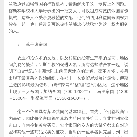
兰教通过加强帝国的行政机构，帮助解决了这一制度上的问题。
穆斯林学校和大学培养出的一批文人，可以组成有效的帝国官僚
机构。这些人不受亲属联盟的支配，他们的切身利益同帝国权力
控在一起，他们通常是可以被指望能忠心耿耿地为这一权力服务
的人。
五、苏丹诸帝国
农业和冶铁术的发展，以及相应的经济生产率的提高，地区
间贸易的繁荣，伊斯兰教的促进因素，所有这些结合在一起，说
明了自8世纪起非洲大陆上的国家建立的过程。毫不奇怪，苏丹
出现了最复杂的政治组织，在那里，长途贸易发展得最快，伊斯
兰教的影响最为强烈。(奇*书*网*.*整*理*提*供)因此，这个地区
出现了三大帝国；加纳帝国（700-1200年）、马里帝国（1200
－1500年）和桑海帝国（1350-16O0年）。
这三个帝国具有某些共同的基本特征。首先，它们都以商业
为基础，因此每个帝国都将其权力范围向外扩展，向北控制食盐
进口，向南控制黄金买卖。每个帝国的岁入的大部分都来自对这
些和其他一些商品买卖的征税。当时的一位学者贝克里，列举出