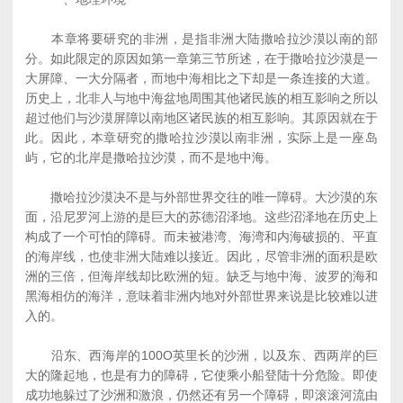
本章将要研究的非洲，是指非洲大陆撒哈拉沙漠以南的部
分。如此限定的原因如第一章第三节所述，在于撒哈拉沙漠是一
大屏障、一大分隔者，而地中海相比之下却是一条连接的大道。
历史上，北非人与地中海盆地周围其他诸民族的相互影响之所以
超过他们与沙漠屏障以南地区诸民族的相互影响。其原因就在于
此。因此，本章研究的撒哈拉沙漠以南非洲，实际上是一座岛
屿，它的北岸是撒哈拉沙漠，而不是地中海。
撒哈拉沙漠决不是与外部世界交往的唯一障碍。大沙漠的东
面，沿尼罗河上游的是巨大的苏德沼泽地。这些沼泽地在历史上
构成了一个可怕的障碍。而未被港湾、海湾和内海破损的、平直
的海岸线，也使非洲大陆难以接近。因此，尽管非洲的面积是欧
洲的三倍，但海岸线却比欧洲的短。缺乏与地中海、波罗的海和
黑海相仿的海洋，意味着非洲内地对外部世界来说是比较难以进
入的。
沿东、西海岸的100O英里长的沙洲，以及东、西两岸的巨
大的隆起地，也是有力的障碍，它使乘小船登陆十分危险。即使
成功地躲过了沙洲和激浪，仍然还有另一个障碍，即滚滚河流由