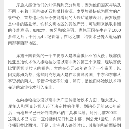
库施人能使他们的知识得到充分利用，因为他们国家与埃及
不同，有着丰富的铁矿石和燃料资源。麦罗埃很快成为巨大的产
铁中心。首都遗址旁至今仍能看到的大铁矿渣堆表明，麦罗埃曾
是中非的匹兹堡。铁和文明地区的其他产品，可能用来换取非洲
的传统商品，如奴隶、象牙和鸵鸟羽。库施王国在生存了1000
多年之后，于公元4世纪衰落，在此之前，冶铁术已传入遥远的
南部和西部地区。
库施王国衰落的一个主要原因是埃塞俄比亚的入侵，埃塞俄
比亚是冶铁术传入撒哈拉沙漠以南非洲的第三个来源。现埃塞俄
比亚阿姆哈拉人的祖先，大约在公元50年建立了一个帝国，以
阿克苏姆为都。这些阿克苏姆人是在印度洋各国、中东和东非从
事贸易的商人。尽管详情还不知道，然而，是他们将冶铁技术和
先进的农业技术引入东非。
在向撒哈拉沙漠以南非洲广泛传播冶铁术方面，迦太基人、
库施人和阿克苏姆人起了决定性的作用。到约公元前50O年前
后，当地居民已开始制造自己的工具和武器。到公元前200年，
这项技术已向西一直传播到尼日利亚中部，到公元1世纪，向南
传播到赞比西河。于是，非洲进入铁器时代，其影响和前面提到