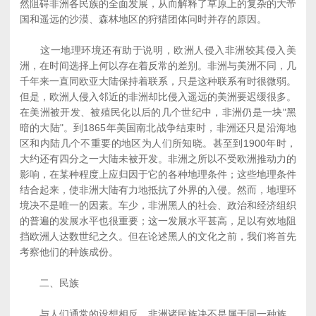
然阻碍非洲各民族的全面发展，从而解释了草原上的复杂的大帝
国和遥远的沙漠、森林地区的狩猎团体问时并存的原因。
这一地理环境还有助于说明，欧洲人侵入非洲较其侵入美
洲，在时间选择上何以存在着反常的差别。非洲与美洲不同，几
千年来一直同欧亚大陆保持着联系，只是这种联系有时很微弱。
但是，欧洲人侵入邻近的非洲却比侵入遥远的美洲要迟缓很多。
在美洲被开发、被殖民化以后的几个世纪中，非洲仍是一块"黑
暗的大陆"。到1865年美国南北战争结束时，非洲还只是沿海地
区和内陆几个不重要的地区为人们所知晓。甚至到1900年时，
大约还有四分之一大陆未被开发。非洲之所以不受欧洲推动力的
影响，在某种程度上应归因于它的各种地理条件；这些地理条件
结合起来，使非洲大陆有力地抵抗了外界的入侵。然而，地理环
境决不是唯一的因素。车少，非洲黑人的社会、政治和经济组织
的普遍的发展水平也很重要；这一发展水平甚高，足以有效地阻
挡欧洲人达数世纪之久。但在论述黑人的文化之前，我们将首先
考察他们的种族成份。
二、民族
与人们通常的设想相反，非洲诸民族决不是属于同一种族。