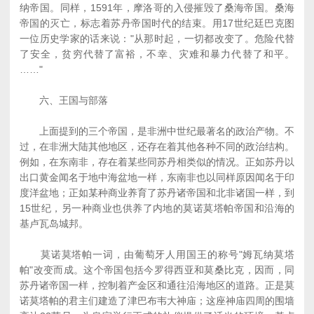
纳帝国。同样，1591年，摩洛哥的入侵摧毁了桑海帝国。桑海
帝国的灭亡，标志着苏丹帝国时代的结束。用17世纪廷巴克图
一位历史学家的话来说："从那时起，一切都改变了。危险代替
了安全，贫穷代替了富裕，不幸、灾难和暴力代替了和平。
……"
六、王国与部落
上面提到的三个帝国，是非洲中世纪最著名的政治产物。不
过，在非洲大陆其他地区，还存在着其他各种不同的政治结构。
例如，在东南非，存在着某些同苏丹相类似的情况。正如苏丹以
出口黄金闻名于地中海盆地一样，东南非也以同样原因闻名于印
度洋盆地；正如某种商业养育了苏丹诸帝国和北非诸国一样，到
15世纪，另一种商业也供养了内地的莫诺莫塔帕帝国和沿海的
基卢瓦岛城邦。
莫诺莫塔帕一词，由葡萄牙人用国王的称号"姆瓦纳莫塔
帕"改变而成。这个帝国包括今罗得西亚和莫桑比克，因而，同
苏丹诸帝国一样，控制着产金区和通往沿海地区的道路。正是莫
诺莫塔帕的君主们建造了津巴布韦大神庙；这座神庙四周的围墙