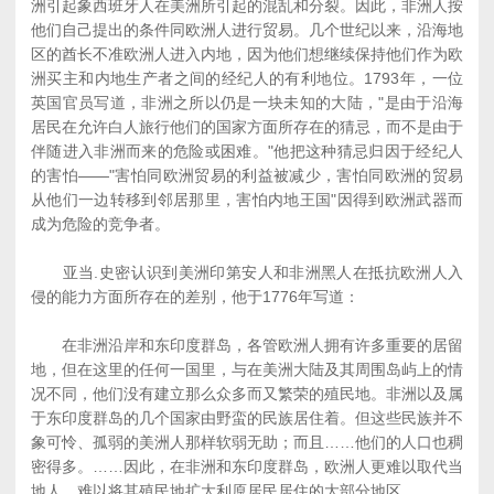
洲引起象西班牙人在美洲所引起的混乱和分裂。因此，非洲人按
他们自己提出的条件同欧洲人进行贸易。几个世纪以来，沿海地
区的酋长不准欧洲人进入内地，因为他们想继续保持他们作为欧
洲买主和内地生产者之间的经纪人的有利地位。1793年，一位
英国官员写道，非洲之所以仍是一块未知的大陆，"是由于沿海
居民在允许白人旅行他们的国家方面所存在的猜忌，而不是由于
伴随进入非洲而来的危险或困难。"他把这种猜忌归因于经纪人
的害怕――"害怕同欧洲贸易的利益被减少，害怕同欧洲的贸易
从他们一边转移到邻居那里，害怕内地王国"因得到欧洲武器而
成为危险的竞争者。
亚当.史密认识到美洲印第安人和非洲黑人在抵抗欧洲人入
侵的能力方面所存在的差别，他于1776年写道：
在非洲沿岸和东印度群岛，各管欧洲人拥有许多重要的居留
地，但在这里的任何一国里，与在美洲大陆及其周围岛屿上的情
况不同，他们没有建立那么众多而又繁荣的殖民地。非洲以及属
于东印度群岛的几个国家由野蛮的民族居住着。但这些民族并不
象可怜、孤弱的美洲人那样软弱无助；而且……他们的人口也稠
密得多。……因此，在非洲和东印度群岛，欧洲人更难以取代当
地人，难以将其殖民地扩大利原居民居住的大部分地区。