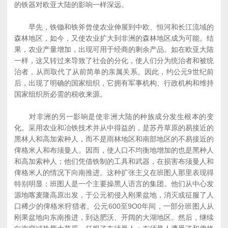
的铁器对欧亚大陆的影响一样深远。
早先，铁锄和铁斧曾使农业伸展到中欧、恒河和长江流域的
森林地区，如今，又使农业扩大到非洲的森林地区成为可能。结
果，农业产量增加，出现可用于经商的剩余产品。如在欧亚大陆
一样，这又转过来导致了社会的分化，使人们分为统治者和被统
治者，从而取代了从前简单的亲属关系。因此，约公元9世纪前
后，出现了明确的国家组织，它拥有军事机构、行政机构和维持
国家组织所必需的税收来源。
对非洲的另一影响是使非洲大陆的种族成分发生根本的变
化。采用农业和冶铁技术并从中得益的，是苏丹草原的易接近的
黑林人和高加索种人，而不是雨林地区和南部地区的不易接近的
俾格米人和布须曼人。因而，使人口不均衡地增加的也是黑种人
和高加索种人；他们凭借铁制的工具和武器，在损害布须曼人和
俾格米人的情况下向南推进。这种扩张主义在班图人那里表现得
特别明显；班图人是一个主要操黑人语言的集团。他们从中心发
源地喀麦隆高原出发，于公元初侵入刚果盆地，消灭或征服了人
口稀少的俾格米狩猎者。公元600至9O0年间，一部分班图人从
刚果盆地向东南推进，到达肥沃、开阔的大湖地区。然后，继续