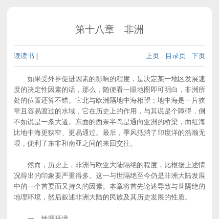
第十八章 非洲
读读书
|
上页
:
目录页
:
下页
如果受外界促进因素的影响的程度，是决定某一地区发展速
度的决定性因素的话，那么，随便看一眼地图即可明白，非洲所
处的位置还算不错。它北与欧洲隔地中海相望；地中海是一片狭
窄且容易渡过的水域，它在历史上的作用，与其说是个障碍，倒
不如说是一条大道。东面的西奈半岛是通向亚洲的桥梁，而红海
比地中海更狭窄、更易通过。最后，季风抵消了印度洋的浩瀚无
垠，便利了东非和南亚之间的来回交往。
然而，历史上，非洲与欧亚大陆隔绝的程度，比根据上述情
况得出的印象要严重得多。这一与世隔绝至今仍是非洲大陆发展
中的一个首要而又持久的因素。本章将首先论述导致与世隔绝的
地理环境，然后叙述非洲大陆的民族及其历史发展的性质。
一、地理环境