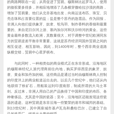
的商路网联在一起，从而促进了贸易。穆斯林比起罗马人，使用
的骆驼要多得多，并相应地增添了几条横穿撒哈拉沙漠的商路，
增加了贸易量。他们从北非基地出发，向南运送布匹、珠宝、贝
壳念珠和占首要位置的盐；盐是整个苏丹的急需品。作为回报，
非洲人向他们提供象牙、奴隶、鸵鸟羽、制作香料的香猫和最重
要的、来自尼日尔河上游、塞内加尔河和沃尔特河的黄金。这些
黄金最终多数流入欧洲，其数量很大，对于调整中世纪欧洲同东
方的贸易逆差平衡非常重要。这就是苏丹经济同国外贸易之间的
相互促进、相互影响。因此，到1400年时，整个西非商业道路
纵横交错，贸易中心星罗棋布。
与此同时，一种相类似的商业模式正在东非形成。沿海地区
的穆斯林经纪人派代理商前往内地，购买罗得西亚的象牙、奴
隶、黄金和加丹加的铜。这些商品是通过当时由穆斯林商人控制
的印度洋上的商业航道运出去的。以后几个世纪中，他们还从内
地获得了铁矿石，用船装运到印度南部，制成所谓的大马士革
剑。反过来，非洲人用自己的产品换得了中国和印度的布匹、各
种奢侈品、尤其是中国的瓷器；至今，沿海地区还能发现这些瓷
器的遗迹。这种贸易是东非沿海一些繁荣的港市和城邦的基础。
到13世纪时，其中两座城市基卢瓦岛和桑给巴尔，已建立了自
己的造币厂，铸造出大量的铜币。