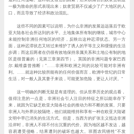
一极为致命的形式表现出来；奴隶贸易不仅减少了广大地区的人
口，而且导致了经济和政治混乱。
这些不同的因素可以说明，为什么非洲的发展远远落后于欧
亚大陆各社会所达到的水平。土地集体所有制的继续，城市中心
未能控制非洲任何地区的经济，反映出这种迟滞状态。另一方
面，这种迟滞状态又转过来维护了诱人的平等主义和缓慢的生活
步调；而这后两者在仍很有效地保持亲属关系和土地公有制的地
区是很普遍的（见第三章第四节）。英国的非洲问题专家巴西
尔.戴维森曾推断："……非洲和欧洲之间的比较可能对非洲有
利。……就这种比较所能有的任何价值而言，欧洲中世纪的日常
生活，对一般人及其妻子来说，可能更加危险，更让人讨厌。"
这一明确的判断无疑是有道理的。但从世界历史的观点看，
值得注意的一点是，非洲社会引人注目的特征之所以能幸存下
来，就因为它缺乏欧亚大陆各社会的推动力和不断的发展。只要
非洲人与外界比较隔绝，他们就能维持和享有一种在欧亚大陆诸
文明中早已消失的生活方式。但是，当西方的扩张主义抵达非洲
沿岸时，非洲人不得不付出沉重的代价。因为地区越不发达，越
容易遭受侵略，结果遭到的破坏也越大。班图农民牺牲"不发