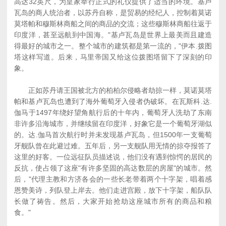
高达32英尺，为皇家举行正式的礼仪提供了适当的环境。基卢
瓦岛的商人统治者，以苏丹自称，是贸易的经纪人，控制着莫诺
莫塔帕和穆斯林商船之间的商品的交流；这些穆斯林商船往返于
印度洋，甚至远航到中国海。"基卢瓦岛是世界上最美而且建造
得最好的城市之一。整个城市的建筑都是第一流的，"伊本.拨图
塔这样写道。后来，马里帝国又给这位拨图塔留下了深刻的印
象。
正如苏丹请王国被北方的柏柏尔侵略者劫掠一样，莫诺莫塔
帕和基卢瓦岛也遭到了海外葡萄牙入侵者伪破坏。在瓦斯科.达.
伽马于1497年绕好望角航行后的十年内，葡萄牙人洗劫了东南
非许多沿海城市，并继续留在印度洋，好象它是一个葡萄牙湖似
的。达.伽马首次航行时并未发现基卢瓦岛，但1500年一支葡萄
牙舰队曾在此避过难。五年后，另一支舰队用无情的掠夺报答了
这里的好客。一位远征队员描述说，他们没有遇到惊愕的居民的
反抗，使占领了这座"有许多坚固的高达数层的房屋"的城市。然
后，"代理主教和方济各会的一些长老带着两个十字架，唱着感
恩赞美诗，列队登上岸去。他们走进宫殿，放下十字架，船队队
长做了祷告。然后，大家开始抢劫这座城市所有的商品和粮
食。"