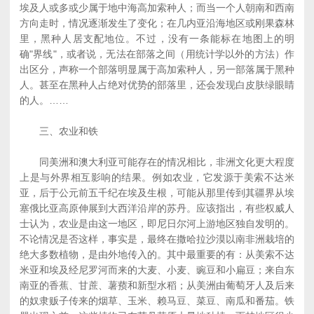
埃及人或多或少属于地中海高加索种人；而当一个人朝南和西南
方向走时，情况逐渐发生了变化；在几内亚沿海地区或刚果森林
里，黑种人居支配地位。不过，没有一条能标在地图上的明
确"界线"，或者说，无法在部落之间（用统计学以外的方法）作
出区分，声称一个部落明显属于高加索种人，另一部落属于黑种
人。甚至在黑种人占绝对优势的部落里，还会发现白皮肤绿眼睛
的人。……
三、农业和铁
同美洲和澳大利亚可能存在的情况相比，非洲文化更大程度
上是与外界相互影响的结果。例如农业，它发源于美索不达米
亚，后于公元前五千纪在埃及生根，可能从那里传到其疆界从埃
塞俄比亚高原伸展到大西洋沿岸的苏丹。应该指出，有些权威人
士认为，农业是由这一地区，即尼日尔河上游地区独自发明的。
不论情况是否这样，事实是，最终在撒哈拉沙漠以南非洲栽培的
绝大多数植物，是由外地传入的。其中最重要的有：从美索不达
米亚和埃及经尼罗河而来的大麦、小麦、豌豆和小扁豆；来自东
南亚的香蕉、甘蔗、薯蓣和新型水稻；从美洲由葡萄牙人及后来
的奴隶贩子传来的烟草、玉米、赖马豆、菜豆、南瓜和番茄。铁