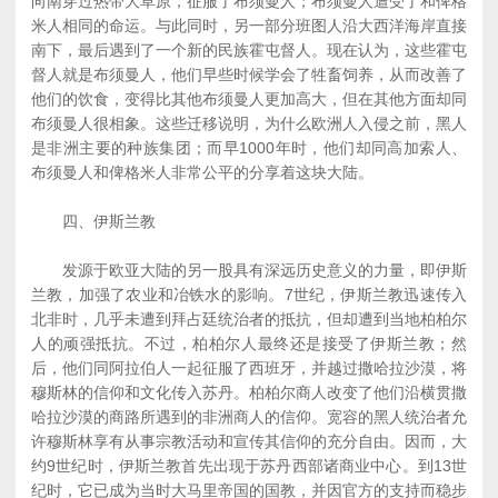
向南穿过热带大草原，征服了布须曼人；布须曼人遭受了和俾格
米人相同的命运。与此同时，另一部分班图人沿大西洋海岸直接
南下，最后遇到了一个新的民族霍屯督人。现在认为，这些霍屯
督人就是布须曼人，他们早些时候学会了牲畜饲养，从而改善了
他们的饮食，变得比其他布须曼人更加高大，但在其他方面却同
布须曼人很相象。这些迁移说明，为什么欧洲人入侵之前，黑人
是非洲主要的种族集团；而早1000年时，他们却同高加索人、
布须曼人和俾格米人非常公平的分享着这块大陆。
四、伊斯兰教
发源于欧亚大陆的另一股具有深远历史意义的力量，即伊斯
兰教，加强了农业和冶铁水的影响。7世纪，伊斯兰教迅速传入
北非时，几乎未遭到拜占廷统治者的抵抗，但却遭到当地柏柏尔
人的顽强抵抗。不过，柏柏尔人最终还是接受了伊斯兰教；然
后，他们同阿拉伯人一起征服了西班牙，并越过撒哈拉沙漠，将
穆斯林的信仰和文化传入苏丹。柏柏尔商人改变了他们沿横贯撒
哈拉沙漠的商路所遇到的非洲商人的信仰。宽容的黑人统治者允
许穆斯林享有从事宗教活动和宣传其信仰的充分自由。因而，大
约9世纪时，伊斯兰教首先出现于苏丹西部诸商业中心。到13世
纪时，它已成为当时大马里帝国的国教，并因官方的支持而稳步