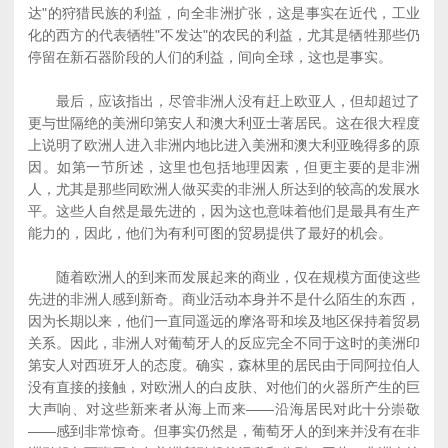
达"的狩猎民族的利益，向全非洲扩张，这是事实在近代，工业
化的西方的代表牺牲"不发达"的农民的利益，尤其是牺牲那些仍
停留在新石器阶段的人们的利益，间向全球，这也是事实。
最后，应该指出，尽管非洲人没有赶上欧亚人，但却超过了
更与世隔绝的美洲印第安人和澳大利亚士著居民。这在很大程度
上说明了欧洲人进入非洲内地比进入美洲和澳大利亚晚得多的原
因。如第一节所述，这里也包括地理因素，但更主要的是非洲
人，尤其是那些同欧洲人做买卖的非洲人所达到的较高的发展水
平。这些人自然是最先进的，因为这也意味着他们是最具有生产
能力的，因此，他们为有利可图的贸易提供了最好的机会。
随着欧洲人的到来而发展起来的商业，仅在规模方面使这些
先进的非洲人感到新奇。商业活动本身并不是什么陌生的东西，
因为长期以来，他们一直同遥远的摩洛哥和埃及地区保持着贸易
关系。因此，非洲人对葡萄牙人的反应完全不同于这时的美洲印
第安人对西班牙人的态度。确实，森林里的居民由于同阿拉伯人
没有直接的接触，对欧洲人的白皮肤、对他们的火器所产生的巨
大声响、对这些新来者从海上而来――沿海居民对此十分崇敬
――感到非常惊奇。但事实仍然是，葡萄牙人的到来并没有在非