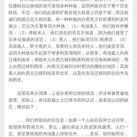
仅撒哈拉以南地区就可发现各种种族，这些种族存在于整个历史
阶段。不过，他们的起源和扩散在很大程度上仍是个谜，而且权
威们的观点也大相径庭。有一种种族的分类至少目前遭到的反对
最少，它认为主要有四大种族：（1）布须曼人，他们操科伊桑
语；（2）俾格米人，他们原先的语言不知道，因为他们接受了
后来征服者的语言；（3）黑人，他们操尼日尔-刚果语；（4）
高加索人，即卡普萨人、库希特人和含米特人，他们操亚非语。
这四大种族似乎起源于维多利亚湖地区，从那里，布须曼人向南
迁移到南非；俾格米人向西迁移到刚果和西非沿海雨林地区；黑
人向西迁移到西非，向西北迁移到当时肥沃的撒哈拉地区；高加
索人则向西北迁移到埃及和北非，以及向东北迁移到阿拉伯半岛
和西亚。
这里应再次强调，上述分类和迁移的情况，并没有被普遍地
接受。实际上，有位权威人士已将当前的认识，或者说认识的缺
乏，概括如下：
……我们所能说的仅仅是：如果一个人站在苏伊士运河旁，
面朝南和西南方向，那么，越往前走人的皮肤就越黑。人们一
定、甚至笼统地把布须曼人排除在外。……其实，就经验而论，