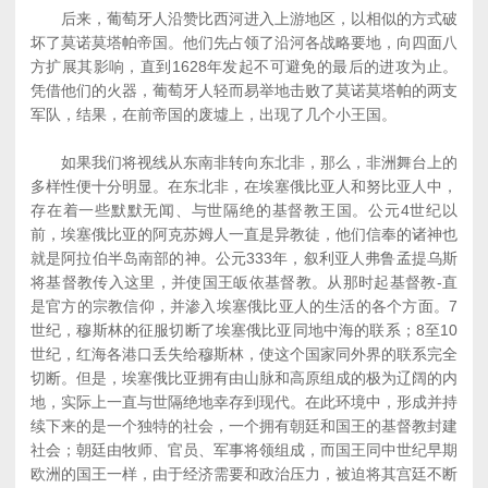
后来，葡萄牙人沿赞比西河进入上游地区，以相似的方式破
坏了莫诺莫塔帕帝国。他们先占领了沿河各战略要地，向四面八
方扩展其影响，直到1628年发起不可避免的最后的进攻为止。
凭借他们的火器，葡萄牙人轻而易举地击败了莫诺莫塔帕的两支
军队，结果，在前帝国的废墟上，出现了几个小王国。
如果我们将视线从东南非转向东北非，那么，非洲舞台上的
多样性便十分明显。在东北非，在埃塞俄比亚人和努比亚人中，
存在着一些默默无闻、与世隔绝的基督教王国。公元4世纪以
前，埃塞俄比亚的阿克苏姆人一直是异教徒，他们信奉的诸神也
就是阿拉伯半岛南部的神。公元333年，叙利亚人弗鲁孟提乌斯
将基督教传入这里，并使国王皈依基督教。从那时起基督教-直
是官方的宗教信仰，并渗入埃塞俄比亚人的生活的各个方面。7
世纪，穆斯林的征服切断了埃塞俄比亚同地中海的联系；8至10
世纪，红海各港口丢失给穆斯林，使这个国家同外界的联系完全
切断。但是，埃塞俄比亚拥有由山脉和高原组成的极为辽阔的内
地，实际上一直与世隔绝地幸存到现代。在此环境中，形成并持
续下来的是一个独特的社会，一个拥有朝廷和国王的基督教封建
社会；朝廷由牧师、官员、军事将领组成，而国王同中世纪早期
欧洲的国王一样，由于经济需要和政治压力，被迫将其宫廷不断