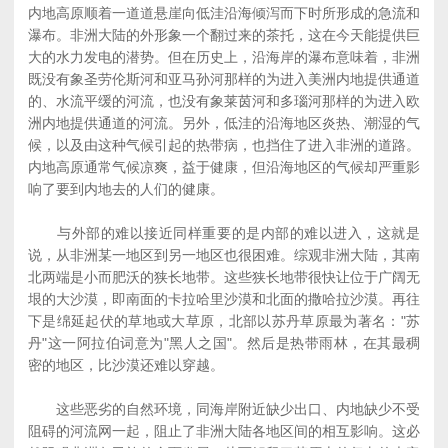
内地高原顺着一道道悬崖向低洼沿海倾泻而下时所形成的急流和
瀑布。非洲大陆的外形象一个翻过来的茶托，这在今天能提供巨
大的水力发电的潜势。但在历史上，沿海岸的瀑布意味着，非洲
既没有象圣劳伦斯河和亚马孙河那样的为进入美洲内地提供通道
的、水流平缓的河流，也没有象莱茵河和多瑙河那样的为进入欧
洲内地提供通道的河流。另外，低洼的沿海地区炎热、潮湿的气
候，以及由这种气候引起的热带病，也挡住了进入非洲的道路。
内地高原通常气候凉爽，益于健康，但沿海地区的气候却严重影
响了要到内地去的人们的健康。
与外部的难以接近同样重要的是内部的难以进入，这就是
说，从非洲某一地区到另一地区也很困难。综观非洲大陆，其南
北两端是小而肥沃的狭长地带。这些狭长地带很快让位于广阔无
垠的大沙漠，即南面的卡拉哈里沙漠和北面的撒哈拉沙漠。再往
下是绵延起伏的草地或大草原，北部以苏丹草原最为著名："苏
丹"这一阿拉伯词意为"黑人之国"。然后是热带雨林，在其最稠
密的地区，比沙漠还难以穿越。
这些恶劣的自然环境，同海岸附近缺少出口、内地缺少不受
阻碍的河流网一起，阻止了非洲大陆各地区间的相互影响。这必