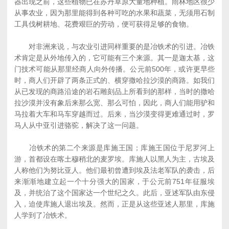
器出现之前，这些植物已在苏丹草原大量地种植。雨林地区很少
从事农业，因为那里能得到各种可吃的水果和蔬菜，无须用石制
工具伐树耕地、花费艰巨的劳动，便可获得足够的食物。
对非洲来说，与农业引进同样重要的是冶铁术的引进。冶铁
术肯定是从外地传入的，它可能有三个来源。其一是迦太基，这
门技术可能从那里经商人向外传播。公元前500年，或许更早些
时，商人们开辟了两条正式的、横穿撒哈拉沙漠的商路。如我们
从已发现的商路沿途的岩石雕刻品上所看到的那样，当时的撒哈
拉沙漠并没有象后来那么宽、那么可怕，因此，商人们能用驴和
马拉着大车和马车穿越而过。后来，当沙漠变得更难通过时，罗
马人从中亚引进骆驼，解决了这一问题。
冶铁术的第二个来源是库施王国；库施王国位于尼罗河上
游，首都设在喀土穆稍北的麦罗埃。库施人以黑人为主，古埃及
人称他们为努比亚人。他们最初曾遭到埃及法老军队的袭击，后
来渐渐地建立起一个十分强大的国家，于公元前751年征服埃
及，并统治了这个国家达一个世纪之久。此后，亚述军队由东侵
入，迫使库施人退出埃及。然而，正是从这些亚述人那里，库施
人学到了冶铁术。