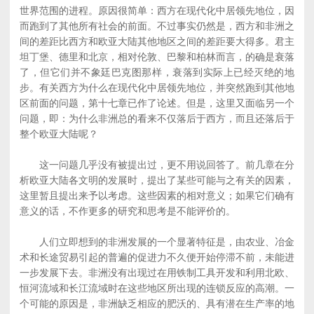
世界范围的进程。原因很简单：西方在现代化中居领先地位，因
而跑到了其他所有社会的前面。不过事实仍然是，西方和非洲之
间的差距比西方和欧亚大陆其他地区之间的差距要大得多。君主
坦丁堡、德里和北京，相对伦敦、巴黎和柏林而言，的确是衰落
了，但它们并不象廷巴克图那样，衰落到实际上已经灭绝的地
步。有关西方为什么在现代化中居领先地位，并突然跑到其他地
区前面的问题，第十七章已作了论述。但是，这里又面临另一个
问题，即：为什么非洲总的看来不仅落后于西方，而且还落后于
整个欧亚大陆呢？
这一问题几乎没有被提出过，更不用说回答了。前几章在分
析欧亚大陆各文明的发展时，提出了某些可能与之有关的因素，
这里暂且提出来予以考虑。这些因素的相对意义；如果它们确有
意义的话，不作更多的研究和思考是不能评价的。
人们立即想到的非洲发展的一个显著特征是，由农业、冶金
术和长途贸易引起的普遍的促进力不久便开始停滞不前，未能进
一步发展下去。非洲没有出现过在用铁制工具开发和利用北欧、
恒河流域和长江流域时在这些地区所出现的连锁反应的高潮。一
个可能的原因是，非洲缺乏相应的肥沃的、具有潜在生产率的地