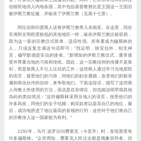
伯殖民地传入内地各国，其中包括基督教努比亚王国这一王国后
被伊斯兰教征服，并皈依了伊斯兰教（见第十七章）。
阿位伯和印度商人还将伊斯兰教带入东南亚。在这里，同在
非洲和文明程度较低的其他地区一样，皈依伊斯兰教比较容易，
因为这一新的宗教仪式简单，适应性强。所有要成为穆斯林的
人，只须反复念诵这句话即可："找证明，除安拉外，别无神
灵，穆罕默德是安拉的使者。"新增加的伊斯兰教仪式，通常接
受并尊重当地的习俗和传统。因此，这一宗教信仰的传播不是靠
剑，而是靠商人不引人注目的工作；这些商人通过学习当地居民
的语言，接受他们的习俗，同他们的妇女通婚，改变他们的新亲
属和商业伙伴的信仰，来争取他们。下面这段话，描写了这些商
人传教士所使用的方法，虽说是在菲律宾，但也能说明早期其他
岛屿的类似情况："这些穆斯林采用当地人的语言，按受他们的
许多风俗，同他们的女子结婚，购买奴隶以提高自己的地位，最
后，成功地挤进了地位最高的首领的行列；这些对于他们将自己
的宗教传入这一国家较为有利。"
1292年，马可.波罗访问费莱克（今亚齐）时，发现那里有
许多穆斯林。"众所周知，费莱克人民过去都是偶像崇拜者。但