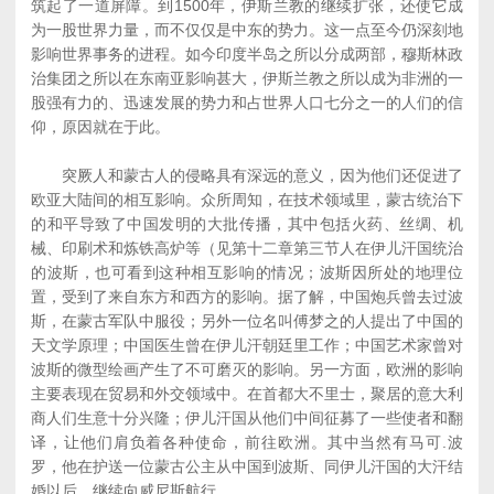
筑起了一道屏障。到1500年，伊斯兰教的继续扩张，还使它成
为一股世界力量，而不仅仅是中东的势力。这一点至今仍深刻地
影响世界事务的进程。如今印度半岛之所以分成两部，穆斯林政
治集团之所以在东南亚影响甚大，伊斯兰教之所以成为非洲的一
股强有力的、迅速发展的势力和占世界人口七分之一的人们的信
仰，原因就在于此。
突厥人和蒙古人的侵略具有深远的意义，因为他们还促进了
欧亚大陆间的相互影响。众所周知，在技术领域里，蒙古统治下
的和平导致了中国发明的大批传播，其中包括火药、丝绸、机
械、印刷术和炼铁高炉等（见第十二章第三节人在伊儿汗国统治
的波斯，也可看到这种相互影响的情况；波斯因所处的地理位
置，受到了来自东方和西方的影响。据了解，中国炮兵曾去过波
斯，在蒙古军队中服役；另外一位名叫傅梦之的人提出了中国的
天文学原理；中国医生曾在伊儿汗朝廷里工作；中国艺术家曾对
波斯的微型绘画产生了不可磨灭的影响。另一方面，欧洲的影响
主要表现在贸易和外交领域中。在首都大不里士，聚居的意大利
商人们生意十分兴隆；伊儿汗国从他们中间征募了一些使者和翻
译，让他们肩负着各种使命，前往欧洲。其中当然有马可.波
罗，他在护送一位蒙古公主从中国到波斯、同伊儿汗国的大汗结
婚以后，继续向威尼斯航行。