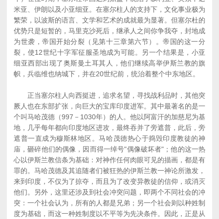
米亚、伊朗以及小亚细亚。在塞尔柱人的支持下，文化事业极为
繁荣，以波斯的语言、文学和艺术的成就最为显著。但塞尔杜的
优势只是短暂的，马里克沙死后，继承人之间你争我夺，封地成
为世袭，帝国开始分裂（见第十三章第六节）。帝国的这一分
裂，使12世纪十字军征服圣地成为可能。另一个结果是，小亚
细亚西部出现了奥斯曼土耳其人，他们继续高举伊斯兰教的旗
帜，兵临维也纳城下，并在20世纪前，统治着整个中东地区。
正当塞尔柱人向西挺进，追求名望，寻找战利品时，其他突
厥人也在东部扩张，向巨大的宝库印度进军。其中最著名的是一
个叫马哈茂德（997－1030年）的人。他以阿富汗的加慈尼为基
地，几乎每年都向印度地区进攻，最终吞并了旁遮普，此后，旁
遮普一直成为穆斯林地区。马哈茂德热心于捣毁印度教徒的神
庙，砸碎他们的偶像，因而得一绰号"偶像破坏者"；他的这一热
心以伊斯兰教信条为基础：对神作任何肉眼可见的描画，都是有
罪的。马哈茂德及其追随者们被狂热的伊斯兰教一神论所激发，
来到印度，不仅为了掠夺，而且为了改变异教徒的信仰，或消灭
他们。另外，这里还涉及到社会冲突问题，即两个不同社会的冲
突：一个社会认为，所有的人都是兄弟；另一个社会则以种姓制
度为基础，而这一种姓制度以不平等为先决条件。因此，正是从