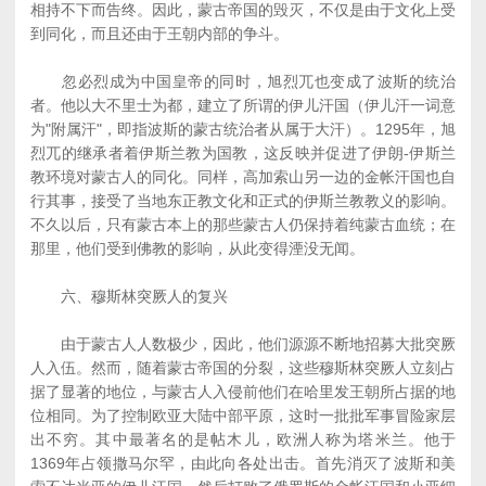
相持不下而告终。因此，蒙古帝国的毁灭，不仅是由于文化上受
到同化，而且还由于王朝内部的争斗。
忽必烈成为中国皇帝的同时，旭烈兀也变成了波斯的统治
者。他以大不里士为都，建立了所谓的伊儿汗国（伊儿汗一词意
为"附属汗"，即指波斯的蒙古统治者从属于大汗）。1295年，旭
烈兀的继承者着伊斯兰教为国教，这反映并促进了伊朗-伊斯兰
教环境对蒙古人的同化。同样，高加索山另一边的金帐汗国也自
行其事，接受了当地东正教文化和正式的伊斯兰教教义的影响。
不久以后，只有蒙古本上的那些蒙古人仍保持着纯蒙古血统；在
那里，他们受到佛教的影响，从此变得湮没无闻。
六、穆斯林突厥人的复兴
由于蒙古人人数极少，因此，他们源源不断地招募大批突厥
人入伍。然而，随着蒙古帝国的分裂，这些穆斯林突厥人立刻占
据了显著的地位，与蒙古人入侵前他们在哈里发王朝所占据的地
位相同。为了控制欧亚大陆中部平原，这时一批批军事冒险家层
出不穷。其中最著名的是帖木儿，欧洲人称为塔米兰。他于
1369年占领撒马尔罕，由此向各处出击。首先消灭了波斯和美