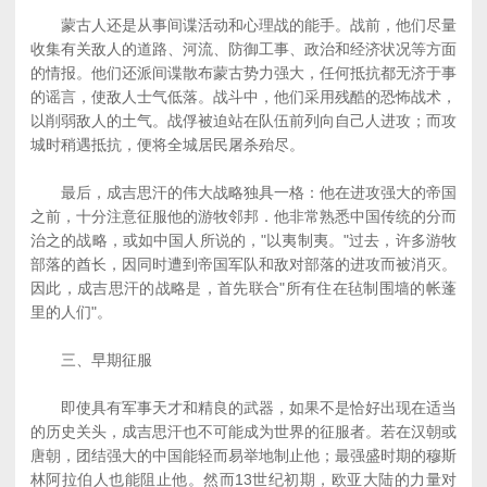
蒙古人还是从事间谍活动和心理战的能手。战前，他们尽量
收集有关敌人的道路、河流、防御工事、政治和经济状况等方面
的情报。他们还派间谍散布蒙古势力强大，任何抵抗都无济于事
的谣言，使敌人士气低落。战斗中，他们采用残酷的恐怖战术，
以削弱敌人的土气。战俘被迫站在队伍前列向自己人进攻；而攻
城时稍遇抵抗，便将全城居民屠杀殆尽。
最后，成吉思汗的伟大战略独具一格：他在进攻强大的帝国
之前，十分注意征服他的游牧邻邦．他非常熟悉中国传统的分而
治之的战略，或如中国人所说的，"以夷制夷。"过去，许多游牧
部落的酋长，因同时遭到帝国军队和敌对部落的进攻而被消灭。
因此，成吉思汗的战略是，首先联合"所有住在毡制围墙的帐蓬
里的人们"。
三、早期征服
即使具有军事天才和精良的武器，如果不是恰好出现在适当
的历史关头，成吉思汗也不可能成为世界的征服者。若在汉朝或
唐朝，团结强大的中国能轻而易举地制止他；最强盛时期的穆斯
林阿拉伯人也能阻止他。然而13世纪初期，欧亚大陆的力量对