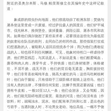
附近的圣奥尔本斯，马修.帕里斯修立在其编年史中这样记叙
道：
象成群的煌虫扑向地面，他们彻底劫掠了欧洲东部；焚烧与
屠杀使这里变成一片废墟。经过萨拉森人的国度后，他们铲平城
市、伐光林木、推倒堡垒、拔掉蔓藤、捣毁公园、屠杀市民和农
民。如果他们偶尔饶恕了某些哀求者，还要强迫这些沦为最低层
的奴隶站在队伍的前列，去同自己的邻邦作战。那些假装打仗或
幻想逃跑的人，被鞑靼人追回后统统杀个掉；而(为他们)勇敢征
战的人，却也得不到任何酬谢。可见，他象对待牲口一样虐待俘
虏。他们野蛮残忍，与其说是人，不如说是鬼；他们酷爱喝血，
撕吞狗肉人肉，身穿牛皮，手持铁盾；他们身材矮胖，体格健
壮，不屈不挠，战无不胜；他们的背后毫无遮盖，胸前披挂铠
甲；他们非常喜欢喝纯羊血，骑高大健壮的马；这些马吃树枝树
叶；他们由于腿短，只有借助于三级阶梯才能骑上这些马。他们
没有人类的法律，不懂得任何安慰，比狮子熊罴还要凶猛；他们
拥有牛皮船，一般10至12人一条；他们会游泳，又会驾船，因
此，他们能无阻碍地渡过最宽、最急的河流；他们在没有血［作
饮料」时，就喝浊水、泥水。他们配有单刃剑和匕首，是出色的
弓箭手，当遇到敌人时，不论男女老幼、地位高低，一概不予饶