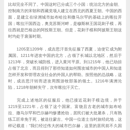
比却完全不同了。中国这时已分成三个小国：统治北方的金朝、
控制南方的宋朝和西藏党项人建立在西北的西夏王朝。中国的西
面，是建立在绿洲城市如布哈拉和撒马尔罕的基础上的喀拉开
国；喀拉汗国西边，奥克苏斯河畔，是穆斯林王国花刺子模，再
往西就是巴格达的阿投斯王朝。但是，花刺子模和阿披斯王朝这
时均处于衰落时期。
1205至1209年，成吉思汗首先征服了西夏，迫使它成为附
属国。1211年进攻中国的北方，占领了长城以北地区，然后于
1213年，突破长城防线，进入黄河平原。到1215年，他已劫掠
占领了北京，而且得到了那些知道如何围攻城市的中国人和知道
怎样开发和管理农业社会的外国人的帮助。按照他的总战略，这
时，成吉思汗转而进攻周围游牧部落的领土。1216年满洲沦
陷，1218年朝鲜失守，次年喀拉汗灭亡。
完成上述地区的征服后，他已接近花刺子模边境，并于
1219至1221年，占领了这个国家。富饶且古老的城市如布哈
拉、撒马尔罕和巴尔赫均惨遭抢劫，居民们被大批屠杀，只有熟
练工匠幸免于死，被送往蒙古。中国一位道士当时旅经此地，这
样记载道："我们经过伟大的城市巴尔赫，这里的居民前不久因