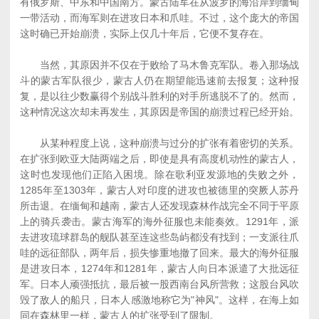
有俄罗斯、中东和中国南方。蒙古陆军在从波罗的海沿岸到缅甸
一带活动，而海军则在进攻日本和爪哇。不过，这个庞大的帝国
这时确已开始崩溃，实际上仅几十年后，它便不复存在。
当然，其原因并不仅在于败给了马木鲁克军队。卷入那场战
斗的蒙古军队很少，蒙古人仍在期望能迅速前去报复；这种报
复，是以往少数赢得个别战斗胜利的对手所逃脱不了的。然而，
这种情况这次却未再发生，其原因是帝国的崩溃过程已经开始。
从某种程度上说，这种崩溃与过分的扩张有着密切的关系。
在扩张到欧亚大陆两端之后，即使是具有高度机动性的蒙古人，
这时也发现他们正陷入困境。除在歌利亚发源地的失败之外，
1285年至1303年，蒙古人对印度的进攻也被德里的突厥人苏丹
所击退。在缅甸和越南，蒙古人还发现森林作战完全不同于平原
上的骑兵袭击。蒙古海军的海外征服也未能奏效。1291年，派
去进攻琉球群岛的舰队甚至连这些岛屿都没有找到；一支派往爪
哇的远征部队，两年后，损失惨重地撤了回来。最大的海外征服
是进攻日本，1274年和1281年，蒙古人向日本派遣了大批远征
军。日本人顽强抵抗，最后被一股西南台风所营救；这股台风吹
毁了敌人的船只，日本人感激地称它为"神风"。这样，在海上如
同在森林里一样，蒙古人的扩张受到了限制。