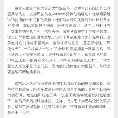
蒙古人最基本的武器是大型混合弓，这种弓比英国人的长弓
更具杀伤力，其穿甲箭能在60O\x85漳谏彼赖腥恕Ｕ馐敲晒牌锉
\xF8使用的一种可怕的武器；他们能在骑马飞奔时射出所配备的
30支箭。其他装备包括钢盔、轻便兽皮盔甲、马刀，有时还有
一支带挂钓的长予和一把钉头锤。蒙古马仅在空旷的牧区牧放，
漫长的严冬里没有避寒之地，没有干草或谷物作为补充饲科。这
虽使得它们体格不很高大，但却非常能吃苦，且适应性强。"即
使今天"，一位权威人士说："在牧区用套索捕捉一匹蒙古马，装
上马鞍，不需要再喂食，能连续骑100多英里，这是常见的事。
但第二天就不能再骑这么远了，得将它放牧好几天才行。"这对
蒙古人来说不是什么问题，因为他们战时备有大批新马，能按需
要连续不断地换着骑。
成吉思汗为游牧民族传统的技术增添了新的技能和装备。这
些技能和装备，绝大多数是从中国人那里学来的，其中包括强有
力的石弩、攻城槌和坑道工兵；坑道工兵能将地道挖到城墙底
下，然后用火药把城墙炸掉。这样，成吉思汗为无与伦比的骑兵
射手增加了攻城武器；这种武器在攻占带有防御工事的城市时，
是必不可少的。