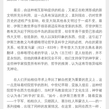
最后，由这种相互影响提供的机会，又被正在欧洲形成的新
文明所充分利用。这一点具有深远的意义，直到现在，仍对世界
历史的进程产生影响。欧亚大陆其他各文明过于一成不变。最
初，伊斯兰教世界似乎很容易适应和改变新的东西。尽管伊斯兰
教有其兴起于阿拉伯半岛的原始背景，却非常善干接受已形成的
伟大文明，创造新的、给人以深刻印象的东西。但是，这引起了
伊斯兰教教义与希腊唯理论哲学及科学之间的必然、内在的紧张
关系。哈里发马蒙（813－833年）早年曾大力支持古典名著的
翻译，信奉唯理论者的学说，认为《古兰经》是人创造的，并不
是永恒的。但他的继承者则完全不同，他们支持保守的神学家，
这些神学家指责所有科学的、哲学的推测，认为这将导致异端和
无神论。
在人们开始相信寻求上帝比了解自然更为重要的意义上，这
一点意味着经院哲学的胜利。中世纪早期，蛮族入侵后，这种经
院哲学在西方也很盛行。当时罗马教皇统治了文化生活，神学被
公认为各门科学的"皇后。"如今，在伊斯兰教世界，随着蛮族
――十字军、柏柏尔人、贝都因人、塞尔柱人和蒙古人――的一
系列侵略，出现了同样的发展情况。在这里，如同在西方一样，