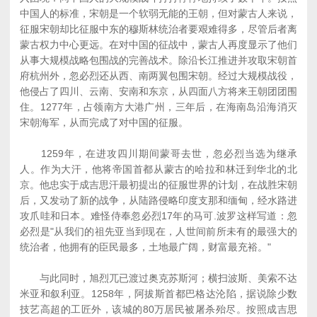
中国人的标准，宋朝是一个软弱无能的王朝，但对蒙古人来说，
征服宋朝却比征服中东的穆斯林统治者要艰难得多，尽管后者离
蒙古权力中心更远。在对中国的征战中，蒙古人再度显示了他们
从事大规模战略包围战的完善战术。除沿长江推进并攻取宋朝首
府杭州外，忽必烈还从西、南两翼包围宋朝。经过大规模战役，
他侵占了四川、云南、安南和东京，从四面八方将来王朝团团围
住。1277年，占领南方大港广州，三年后，在海南岛沿海消灭
宋朝海军，从而完成了对中国的征服。
1259年，在进攻四川期间蒙哥去世，忽必烈当选为继承
人。作为大汗，他将帝国首都从蒙古的哈拉和林迁到华北的北
京。他忠实于成吉思汗最初提出的征服世界的计划，在战胜宋朝
后，又发动了新的战争，从陆路侵略印度支那和缅甸，经水路进
攻爪哇和日本。难怪侍奉忽必烈17年的马可.波罗这样写道：忽
必烈是"从我们的祖先亚当到现在，人世间前所未有的最强大的
统治者，他拥有的臣民最多，土地最广阔，财富最充裕。"
与此同时，旭烈兀已渡过奥克苏斯河；横扫波斯、美索不达
米亚和叙利亚。1258年，阿拔斯首都巴格达沦陷，据说除少数
技艺高超的工匠外，该城的80万居民被屠杀殆尽。按照成吉思