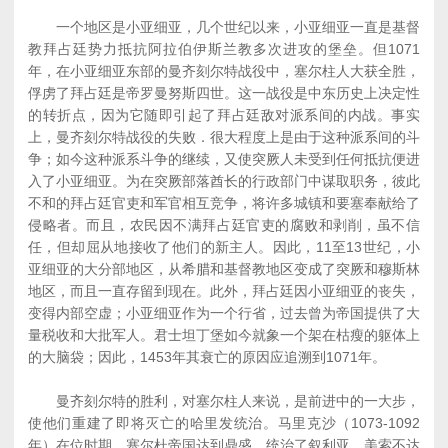
一个地区是小亚细亚，几个世纪以来，小亚细亚一直是基督
教拜占廷势力抵抗阿拉伯伊斯兰教多次进攻的堡垒。但1071
年，在小亚细亚东部的曼齐刻尔特战役中，塞尔柱人大获全胜，
俘虏了拜占廷是帝罗曼努斯四世。这一战役是中东历史上决定性
的转折点，因为它随即引起了拜占廷敌对派系间的内战。事实
上，曼齐刻尔特战役的失败．很大程度上是由于这种派系间的斗
争；如今这种派系斗争的继续，又使突厥人未受到任何抵抗便进
入了小亚细亚。为在突厥部落酋长的行政部门中谋取职务，彼此
不和的拜占廷官吏和军官相互竞争，将许多城镇和要塞奉献给了
侵略者。而且，农民因不满拜占廷官吏的腐败和剥削，虽不信
任，但却屈从地接收了他们的新主人。因此，11至13世纪，小
亚细亚的大分部地区，从希腊和基督教地区变成了突厥和穆斯林
地区，而且一直存留到现在。此外，拜占廷因小亚细亚的丧失，
变得内部空虚；小亚细亚作为一个行省，过去曾为帝国提供了大
量税收和大批军人。君士坦丁堡如今就象一个架在枯瘦的躯体上
的大脑袋；因此，1453年其衰亡的原因应追溯到1071年。
曼齐刻尔特的胜利，对塞尔柱人来说，是前进中的一大步，
使他们重建了即将灭亡的哈里发统治。马里克沙（1073-1092
年）在位时期，塞尔杜帝国达到鼎盛，统治了叙利亚、美索不达