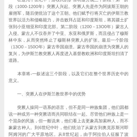
段（1000-1200年）突厥人兴起。突厥人先是作为阿拔斯王朝的
雇佣军，随后便统治了这个王朝。他们赋予行将灭亡的伊斯兰教
世界以活力和侵略能力，并击败拜占廷和印度斯坦，将其疆土扩
张到小亚细亚和印度北部。第二阶段（1200－13O0年）蒙古人
入侵。蒙古人不仅吞并了中亚、东亚和俄罗斯，而且侵占了穆斯
林中东，从而突然终止了穆斯林突厥人的扩张。最后一个阶段
（13O0－150O年）蒙古帝国崩溃。蒙古帝国的崩溃为突厥人的
复兴，为伊斯兰教突厥人再度进入基督教欧洲和印度斯坦扫清了
道路。
本章将-一叙述这三个阶段，以及它们在整个世界历史中的
意义。
一、突厥人在伊斯兰教世界中的优势
突厥人操同一语系的语言，但不是同一种族集团，他们因都
说一种或另一种突厥语而共同联结在一起。尽管他们种族上是一
个混杂的民族，但一般说来，他们看上去更象高加索种人，而不
象蒙古种人。到6世纪中叶，他们统治了从蒙古到奥克苏斯河即
阿姆河的广大平原地区。从8世纪起，由于阿拉伯人征服了波