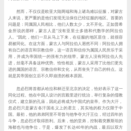
然而，不仅仅是欧亚大陆两端和海上诸岛难以征服，对蒙古
人来说，更严重的是他们发现无法保住已经征服的地区。首要的
问题是：同属国人民相比，他们人数太少，太不开化。正如普希
金所说的那样，蒙古人是"没有亚里士多德和代数学的阿拉伯
人。"因此，他们一旦从马上下来，在征服的地区居住，就很容
易被同化。在这方面，蒙古人与阿拉伯人迥然不同：阿拉伯人拥
有自己的语言和宗教信仰，这一语言和信你为属国人民所乐于采
用，并成为帝国统一的强有力的纽带。蒙古人没有阿拉伯人先
进，丝毫不具备这种优势。恰恰相反，蒙古人采用了比他们更先
进的属国的语言、宗教信仰和文化，从而丧失了自己的特点。这
就是其帝国创立后不久即崩溃的根本原因。
忽必烈将首都从哈拉和林迁至北京的决定，恰好表示了这一
同化过程。他在中国人设计的宫殿里进行统治，举行复杂的儒教
仪式，建立新的孔庙，因此必将成为中国式的皇帝。作为大汗，
忽必烈只是蒙古各汗国名义上的君主，其实地的权力仅限于中
国。最初，他的弟弟阿里不哥曾与他争夺大汗王位，经过四年的
斗争，忽必烈才取得胜利。后来，他的堂弟，控制着突厥斯坦的
海都也与他争位，于是，爆发了长达40年的内战，最后以双方