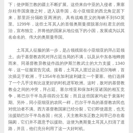
下；使伊斯兰教的疆土不断扩展。这些来自中亚的入侵者，乘塞
尔柱帝国衰微之时，进入该帝国，在小亚细亚的西北角定居下
来，那里距分隔欧亚两洲的、具有战略意义的海峡不到5O英
里。1299年，这些土耳其人的首领奥斯曼摆脱塞尔柱君主的统
治，宣布独立，并将他的国家从地位低下的小国，发展成为以其
名命名的、伟大的奥斯曼帝国。
土耳其人征服的第一步，是占领残留在小亚细亚的拜占廷领
土。由于基督教农民对拜占廷当局的不满，以及从中东各地蜂拥
而来、同基督教异教徒作战的伊斯兰教武士的大力支援，1340
年，这一征服宣告完成。接着，土耳其人渡过达达尼尔海峡，首
次插足于欧洲，于1354年在加利波利建立一个要塞。他们选择
了一个几乎没有比这更好的时机进军欧洲。这时，敌对的基督教
教会之间的冲突，拜占廷、塞尔维亚和保加利亚诸国的相互竞
争，将巴尔干半岛弄得四分五裂；而且这些国家均处于衰落时
期。另外，同小亚细亚的农民一样，巴尔干半岛的基督教农民也
对统治者不满。西方基督教国家已经分裂，它们即使愿意，也无
法援助巴尔干半岛各国；何况，天主教和东正数之间早已存在着
隔阂，它们并不愿意予以援助。这便为奥斯曼土耳其人扫清了道
路，并且，他们充分利用了这一大好时机。