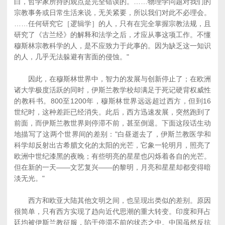
白，哲学家所持的观点是完全错误的。……物理学问题对我们的
宗教事务或日常生活来说，无关紧要，所以我们对此不必理会。
……任何研究它［逻辑学］的人，只有在完全掌握宗教法规，且
研究了《古兰经》的解释和法学之后，才应从事这项工作。不懂
穆斯林宗教科学的人，是不应致力于此事的。因为缺乏这一知识
的人，几乎无法躲避有害面的侵蚀。"
因此，在穆斯林世界中，智力的发展与创新停止了；在欧洲
诸大学极度活跃的同时，伊斯兰教学校却满足于死记硬背权威性
的教科书。800至1200年，穆斯林世界远远超过西方，但到16
世纪时，这种差距已经消失。此后，西方迅速发展，突然跑到了
前面，而伊斯兰教世界则停滞不前，甚至倒退。下面这段话生动
地描写了这两个世界间的差别："白昼逝去了，伊斯兰教医学和
科学却反射出古希腊文化的太阳的光芒，它象一轮明月，照亮了
欧洲中世纪漆黑的夜晚；有些明亮的星星也闪烁着各自的光芒。
但在新的一天――文艺复兴――的黎明，月亮和星星却都变得暗
淡无光。"
西方和欧亚大陆其他文明之间，也呈现出类似的差别。原因
很简单，只有西方实现了趋向近代思潮的重大转变。印度和拜占
廷均被伊斯兰教征服，陷于停滞不前的状态之中。中国虽然反抗