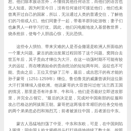
恕。他们除本族语言外，不懂得其他任何语言，而他们的语言也
无人知道。因为时至今日，没有任何途径可接近他们，他们也未
曾离开过自己的国家，所以，无法通过人类的普通交往，了解他
们的习俗或人们。他们同妻子一起，带着羊群到处游牧；妻子们
也象男人一样学习打仗。因此，他们闪电般地攻入基督教世界，
烧杀抢掠，使每个人胆战心惊，无比恐惧。
这些令人惧怕、带来灾难的人是否会撤退是欧洲人所面临的
一个重大问题。蒙古的政治发展过程回答了这个问题。窝阔台去
世五年后，其子贵由才继位为大汗。在这一动荡时期不可能有较
大的远征，而在嗜酒如命的贵由统治的短短两年间。远征也不可
能。贵由之后，王位又空缺了三年，最后，成吉思汗的有才能的
孙子蒙哥（1251-1259年）继位。鲁伯鲁克的威廉曾谈到这位新
大汗打算继续入侵欧洲。他说蒙哥的大臣曾问过他"法兰西王国
的情况，那里是否有许多羊、牛和马，他们是否最好立即进攻那
里，并完全占领它。"最后的决定是，完成对中国南部的征服和
攻占巴格达的阿拔斯王朝。蒙哥把这两项非常艰巨的任务交给他
的两个弟弟忽必烈和旭烈兀；前者被派往中国，后者派往中东。
蒙古人迅猛地扫荡了中亚、中东和东欧，可是，在中国则陷
入困境：同中国人的大规模战斗打打停停地持续了数十年。按照