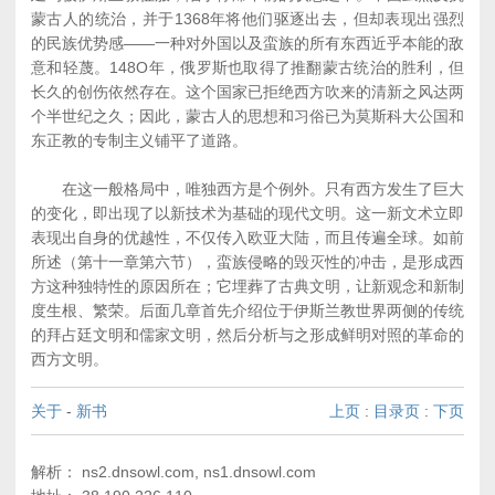
蒙古人的统治，并于1368年将他们驱逐出去，但却表现出强烈
的民族优势感――一种对外国以及蛮族的所有东西近乎本能的敌
意和轻蔑。148O年，俄罗斯也取得了推翻蒙古统治的胜利，但
长久的创伤依然存在。这个国家已拒绝西方吹来的清新之风达两
个半世纪之久；因此，蒙古人的思想和习俗已为莫斯科大公国和
东正教的专制主义铺平了道路。
在这一般格局中，唯独西方是个例外。只有西方发生了巨大
的变化，即出现了以新技术为基础的现代文明。这一新文术立即
表现出自身的优越性，不仅传入欧亚大陆，而且传遍全球。如前
所述（第十一章第六节），蛮族侵略的毁灭性的冲击，是形成西
方这种独特性的原因所在；它埋葬了古典文明，让新观念和新制
度生根、繁荣。后面几章首先介绍位于伊斯兰教世界两侧的传统
的拜占廷文明和儒家文明，然后分析与之形成鲜明对照的革命的
西方文明。
关于
-
新书
上页
:
目录页
:
下页
解析： ns2.dnsowl.com, ns1.dnsowl.com