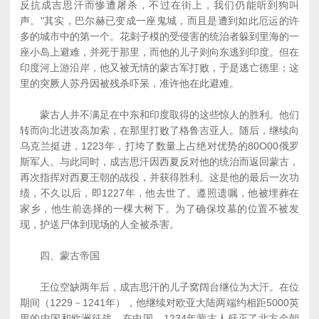
反抗成吉思汗而惨遭屠杀，不过在街上，我们仍能听到狗叫
声。"其实，巴尔赫已变成一座鬼城，而且是遭到如此厄运的许
多的城市中的第一个。花刺子模的受侵害的统治者躲到里海的一
座小岛上避难，并死于那里，而他的儿子则向东逃到印度。但在
印度河上游沿岸，他又被无情的蒙古军打败，于是逃亡德里；这
里的突厥人苏丹因被残杀吓呆，准许他在此避难。
蒙古人并不满足在中东和印度取得的这些惊人的胜利。他们
转而向北进攻高加索，在那里打败了格鲁吉亚人。随后，继续向
乌克兰挺进，1223年，打垮了数量上占绝对优势的80O00俄罗
斯军人。与此同时，成吉思汗因西夏反对他的统治而返回蒙古，
再次指挥对西夏王朝的战役，并获得胜利。这是他的最后一次功
绩，不久以后，即1227年，他去世了。遵照遗嘱，他被埋葬在
家乡，他生前选择的一棵大树下。为了确保坟墓的位置不被发
现，护送尸体到现场的人全被杀害。
四、蒙古帝国
王位空缺两年后，成吉思汗的儿子窝阔台继位为大汗。在位
期间（1229－1241年），他继续对欧亚大陆两端约相距5000英
里的中国和欧洲征战。在中国，1234年蒙古人歼灭了北方金朝