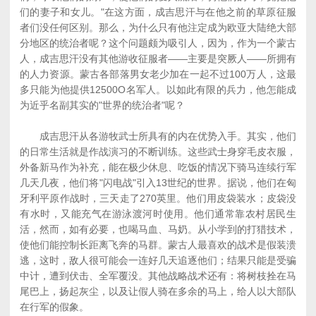
们的妻子和女儿。"在这方面，成吉思汗与在他之前的草原征服
者们没任何区别。那么，为什么只有他注定成为欧亚大陆绝大部
分地区的统治者呢？这个问题颇为吸引人，因为，作为一个蒙古
人，成吉思汗没有其他游收征服者――主要是突厥人――所拥有
的人力资源。蒙古各部落男女老少加在一起不过100万人，这最
多只能为他提供12500O名军人。以如此有限的兵力，他怎能成
为近乎名副其实的"世界的统治者"呢？
成吉思汗从各游牧武士所具有的内在优势入手。其实，他们
的日常生活就是作战演习的不断训练。这些武士身穿毛皮衣服，
外备新马作为补充，能在极少休息、吃饭的情况下骑马连续行军
几天几夜，他们将"闪电战"引入13世纪的世界。据说，他们在匈
牙利平原作战时，三天走了270英里。他们用皮袋装水；皮袋没
有水时，又能充气在游泳渡河时使用。他们通常靠农村居民生
活，然而，如有必要，也喝马血、马奶。从小学到的打猎技术，
使他们能控制长距离飞奔的马群。蒙古人最喜欢的战术是假装溃
逃，这时，敌人很可能会一连好几天追逐他们；结果只能是受骗
中计，遭到伏击、全军覆没。其他战略战术还有：将树枝拴在马
尾巴上，扬起灰尘，以及让假人骑在多余的马上，给人以大部队
在行军的假象。