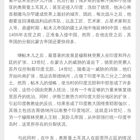
索不达米亚的伊儿汗国，然后打败了俄罗斯的金帐汗国和小亚细
亚的奥斯曼土耳其人；甚至还侵入印度，洗劫了德里。他决心将
首都撒马尔罕建成世界上最好的城市。因此，每次战斗之后，他
都要送回满载战利品的车队，以及工匠、艺术家、占星术家和文
人等。鼎盛时期，帖木儿帝国的疆土从地中海延伸到中国；他在
1405年去世之前，正准备入侵中国。然而，在他去世之后，其
帝国的分裂比蒙古帝国还要快得多。
继帖木儿之后，最显著的发展是穆斯林突厥人在印度和拜占
廷的扩张。13世纪，在蒙古人的威胁的逼迫下，德里的突厥人
苏丹仅控制着印度北部。14世纪，随着这一威胁的消除，他们
开始向南扩张，抵达吉斯德纳河，占领了印度半岛三分之二的领
土。然而，帖木儿的侵略，使当时的印度北部和中部形成了许多
小国，这些小国由突厥人统治，没有一个有足够的力量来恢复德
里苏丹的统治。同时，伊斯兰教势力对印度大部分地区的扩张，
引起印度教教徒的反抗，结果形成了印度教大国维查耶那伽尔，
其领土包括吉斯德纳河以南整个印度地区。这就是16世纪，当
另一个穆斯林突厥人王朝，莫卧儿帝国，从外部强行统一印度半
岛时，这里所存在的分裂状况。
与此同时，在中东，奥斯曼土耳其人在损害拜占廷的情况