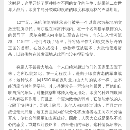
这时起，这里开始了两种根本不同的文化的斗争，结果第二次世
界大战后，印度半岛分裂成印度教的印度和穆斯林的巴基斯坦。
12世纪，马哈茂德的继承者们被另一个以廓尔为基地的突
厥王朝所取代，廓尔也在阿富汗境内。在一个名叫穆罕默德的人
的领导下，廓尔突厥人向南挺进至古吉拉特，向东进入恒河流
域。1192年，他们占领了德里，并将德里作为印度突厥苏丹的
王国的首都。在这次战役中，佛教寺院被破坏，大批僧侣遭屠
杀，以致佛教在其发源地从此再也没有得到恢复。
突厥人不甚费力地在一个人口绝对超过他们的国家里安置下
来，之所以能如此，在一定程度上，是由于印度古老的军事战
术；这种战术，同150O年前反对亚力山大时的战术一样，是不
能适应当时的需要的。其步兵通常是一群涣散的暴民，而他们自
吹自擂的象队，对抵抗穆斯林骑兵毫无用处。印度的种姓制度同
样具有破坏作用，而且是一个更为致命的弱点，它使能参战的人
仅限于"刹帝利"，即武士阶层。其他人都未经过训练，而且对作
战也毫无兴趣，这主要是因为阶级分化将压迫者地主同农民分隔
开来，使社会等级更加支离破碎。因此，人民大众或是采取不关
心的态度，或是欢迎侵略者，信奉他们的宗教。这种情况后来反