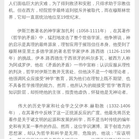
人们面临巨大的灾难，为了得到救济和安慰，只得求助于宗教信
机。但在西方，经院哲学最终追到驳斥并被取代，而在穆斯林世
界，它却一直居统治地位至19世纪末。
伊斯兰教著名的神学家加扎利（1058-1111年），在其著作
《哲学的矛盾》中，猛烈地攻击了整个世俗学派。他争辨说，神
的启示是真理的最终源泉，理智应用于摧毁信任本身。他受到了
穆斯林亚里土多德学派的著名哲学家伊本.路西德（1126-1198
年）的挑战。伊本.路西德生于西班牙的科尔多瓦，被西方人称
为阿成罗伊。他在《矛盾的矛盾》一书中宣称：认识应服从理性
的判决，哲学对伊斯兰教并无害处。但他决不是一个唯理论者，
他强调民众应接受"神学"教育，因为他们在理智上既不期望、也
不具备哲学推理的能力。然而，他所认为的能接受"哲学"教育的
知识阶层，却拒绝他的主张，指责他虚伪，怀疑他是无神论者。
伟大的历史学家和社会学之父伊本.赫勒敦（1332-1406
年），在其著作中反映了这一正统派反应的广度。他最先将历史
看作是关于诸文明的起源和发展的科学，而不是当时传统的编年
史和有关某一事件的作品。然而，这位学识渊博、富于创造力的
思想家，却认为哲学和科学是无用、危险的。他说："应该明