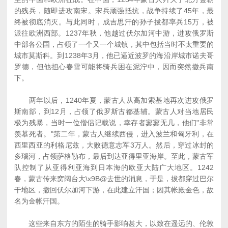
的残兵，随即进攻南宋。宋兵顽强抵抗，战争持续了45年，最
终被彻底消灭。与此同时，成吉思汗的孙子拔都率兵15万，被
派往欧洲西部。1237年秋，他越过伏尔加河中游，进攻俄罗斯
中部各公国，占领了一个又一个城镇，其中包括当时不太重要的
城市莫斯科。到1238年3月，他已逼近波罗的海沿岸城市诺夫哥
罗德，但他担心春雪可能将骑兵困在泥泞中，因而突然撤兵南
下。
两年以后，1240年夏，蒙古人从高加索基地再次进攻俄罗
斯南部，到12月，占领了俄罗斯古都基辅。蒙古人对当地居民
极为残暴，当时一位僧侣记载说，幸存者寥寥无几，他们"非常
羡慕死者。"第二年，蒙古人继续西侵，进入波兰和匈牙利，在
西里西亚的利格尼兹，大败德意志军3万人。然后，穿过冰封的
多瑙河，占领萨格勒布，最后到达亚得里亚海岸。至此，蒙古军
队控制了从亚得利亚海到日本海的欧亚大陆广大地区。1242
春，蒙古传来窝阔台大\x9B@去世的消息，于是，拔都穿过巴尔
干地区，撤回伏尔加河下游，在此建立汗国；因其帐殿金色，故
名为金帐汗国。
这些来自东方的陌生的骑手影响甚大，以致在遥远的、伦敦