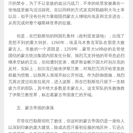
汗的禁令，为了不让皇族的血沾污战刀，不幸的哈里发被裹在一
张地毯里被马活活踩死。在以同样的方式攻克阿勒颇和大马士革
以后，似乎没有任何力量能阻挡蒙古人继续向埃及和北非进击，
从而完成对整个穆斯林世界的征服。
但是，在巴勒斯坦的阿因扎鲁特（政利亚发源地），出现了
意想不到的重大转折。1260年，埃及马木鲁克军队在那里大败
蒙古人。失败的一个原因是，1259年，蒙哥大\x9B@的去世使
团结的蒙古统治集团内部发生分裂。旭烈兀支持他的哥哥忽必烈
继承空缺的王位，但却遭到堂弟，俄罗斯金帐汗国大歼别尔克的
反对。实际上，别尔克已皈依伊斯兰教，对旭烈兀消灭哈里发政
权极为愤慨，以致两人渐渐开始公开对战。作为防御措施，旭烈
兀再次渡过幼发拉底河，进入波斯，而在巴勒斯坦只留下一支精
疲力尽的部队，其中绝大多数是非蒙古人。这支军队的失败挽救
了伊斯兰教世界，标志着蒙古帝国衰亡的开端。
五、蒙古帝国的衰落
尽管在巴勒斯坦吃了败仗，但这时的蒙古帝国仍是一座给人
以深刻印象的庞大建筑，除成吉思汗最初征服的地区外，它还占