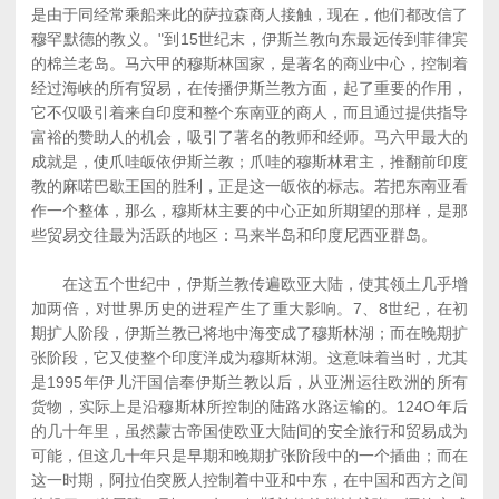
是由于同经常乘船来此的萨拉森商人接触，现在，他们都改信了
穆罕默德的教义。"到15世纪末，伊斯兰教向东最远传到菲律宾
的棉兰老岛。马六甲的穆斯林国家，是著名的商业中心，控制着
经过海峡的所有贸易，在传播伊斯兰教方面，起了重要的作用，
它不仅吸引着来自印度和整个东南亚的商人，而且通过提供指导
富裕的赞助人的机会，吸引了著名的教师和经师。马六甲最大的
成就是，使爪哇皈依伊斯兰教；爪哇的穆斯林君主，推翻前印度
教的麻喏巴歇王国的胜利，正是这一皈依的标志。若把东南亚看
作一个整体，那么，穆斯林主要的中心正如所期望的那样，是那
些贸易交往最为活跃的地区：马来半岛和印度尼西亚群岛。
在这五个世纪中，伊斯兰教传遍欧亚大陆，使其领土几乎增
加两倍，对世界历史的进程产生了重大影响。7、8世纪，在初
期扩人阶段，伊斯兰教已将地中海变成了穆斯林湖；而在晚期扩
张阶段，它又使整个印度洋成为穆斯林湖。这意味着当时，尤其
是1995年伊儿汗国信奉伊斯兰教以后，从亚洲运往欧洲的所有
货物，实际上是沿穆斯林所控制的陆路水路运输的。124O年后
的几十年里，虽然蒙古帝国使欧亚大陆间的安全旅行和贸易成为
可能，但这几十年只是早期和晚期扩张阶段中的一个插曲；而在
这一时期，阿拉伯突厥人控制着中亚和中东，在中国和西方之间