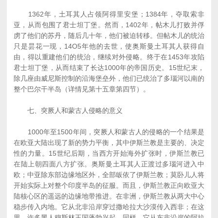
1362年，土耳其人占领阿得里安堡；1384年，夺取索非
亚，从而包围了君士坦丁堡。然而，1402年，帖木儿打败并俘
虏了他们的苏丹，随后几十年，他们被迫转移。但帖木儿的统治
只是昙花一现，14O5年他的去世，使奥斯曼土耳其人获得自
由，得以重建他们的统治，继续对外侵略。终于在1453年攻陷
君士坦丁堡，从而结束了长达1000年的帝国历史。15世纪末，
除几座由威尼斯控制的沿海堡垒外，他们已统治了多瑙河以南的
整个巴尔干半岛（详情见第十五章第四节）。
七、突厥人和蒙古人侵略的意义
1000年至1500年间，突厥人和蒙古人的侵略的一个结果是
在欧亚大陆出现了新的势力平衡，其中伊斯兰教是主要的、决定
性的力量。15世纪后期，当西方开始海外扩张时，伊斯兰教已
在陆上朝四面八方扩张。奥斯曼土耳其人正渡过多瑙河进入中
欧；中亚除东部边缘地区外，全部皈依了伊斯兰教；莫卧儿人将
开始实际上对整个印度半岛的征服。而且，伊斯兰教正向欧亚大
陆核心区的遥远的边缘地带推进。在非洲，伊斯兰教从两大中心
稳步传入内地。它从北非沿岸穿过撒哈拉大沙漠传入西非；在这
里，许多黑人穆斯林王国蓬勃兴起。同样，它从东非沿岸的阿拉