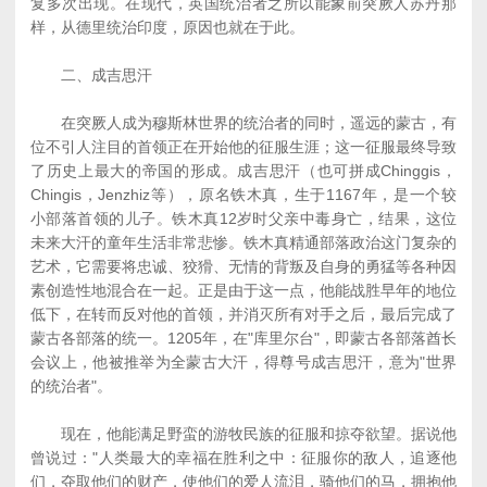
复多次出现。在现代，英国统治者之所以能象前突厥人苏丹那
样，从德里统治印度，原因也就在于此。
二、成吉思汗
在突厥人成为穆斯林世界的统治者的同时，遥远的蒙古，有
位不引人注目的首领正在开始他的征服生涯；这一征服最终导致
了历史上最大的帝国的形成。成吉思汗（也可拼成Chinggis，
Chingis，Jenzhiz等），原名铁木真，生于1167年，是一个较
小部落首领的儿子。铁木真12岁时父亲中毒身亡，结果，这位
未来大汗的童年生活非常悲惨。铁木真精通部落政治这门复杂的
艺术，它需要将忠诚、狡猾、无情的背叛及自身的勇猛等各种因
素创造性地混合在一起。正是由于这一点，他能战胜早年的地位
低下，在转而反对他的首领，并消灭所有对手之后，最后完成了
蒙古各部落的统一。1205年，在"库里尔台"，即蒙古各部落酋长
会议上，他被推举为全蒙古大汗，得尊号成吉思汗，意为"世界
的统治者"。
现在，他能满足野蛮的游牧民族的征服和掠夺欲望。据说他
曾说过："人类最大的幸福在胜利之中：征服你的敌人，追逐他
们，夺取他们的财产，使他们的爱人流泪，骑他们的马，拥抱他