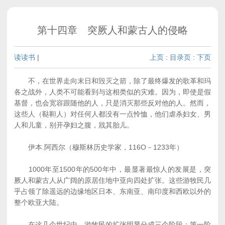
第十四章 突厥人和蒙古人的侵略
读读书
|
上页
:
目录页
:
下页
不，在世界走向末日和毁灭之箭，除了最终爆发的歌革和玛
各之战外，人类不可能看到与这相类似的灾难。因为，即使是假
基督，也会宽容跟随他的人，只是消灭那些反对他的人。然而，
这些人（鞑靼人）对任何人都没有一点怜恤，他们虐杀妇女、男
人和儿童，别开孕妇之腹，戕其胎儿。
伊本.阿西尔（穆斯林历史学家，116O－1233年）
1000年至1500年的500年中，最显著最惊人的发展是，突
厥人和蒙古人从广阔的原居住地中亚向四处扩张。这些游牧民几
乎占领了除遥远的边缘地区日本、东南亚、南印度和西欧以外的
整个欧亚大陆。
在这几个世纪中，游牧民的扩张明显分成三个阶段：第一阶