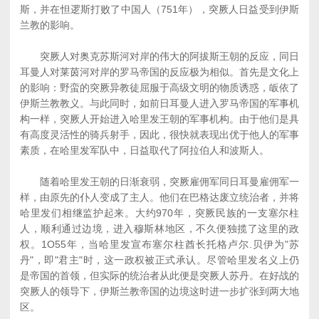
斯，并在怛逻斯打败了中国人（751年），突厥人日益受到伊斯
兰教的影响。
突厥人对奥克苏斯河对岸的伟大的阿拔斯王朝的反应，同日
耳曼人对莱茵河对岸的罗马帝国的反应极为相似。首先是文化上
的影响：野蛮的突厥异教徒屈服于高级文明的物质诱惑，皈依了
伊斯兰教教义。与此同时，如前日耳曼人进入罗马帝国的军事机
构一样，突厥人开始进入哈里发王朝的军事机构。由于他们是具
有高度灵活性的骑兵射手，因此，很快就表现出优于他人的军事
素质，在哈里发军队中，日益取代了阿拉伯人和波斯人。
随着哈里发王朝的日渐衰弱，突厥雇佣军同日耳曼雇佣军一
样，由原先的仆人变成了主人。他们在巴格达废立统治者，并将
哈里发们相继监护起来。大约970年，突厥民族的一支塞尔柱
人，顺利通过边境，进入穆斯林地区，不久便独揽了这里的政
权。1O55年，当哈里发宣布塞尔柱酋长托格卢尔.贝伊为"苏
丹"，即"君主"时，这一政权被正式承认。尽管哈里发名义上仍
是帝国的首领，但实际的统治者从此便是突厥人苏丹。在好战的
突厥人的领导下，伊斯兰教帝国的边境这时进一步扩张到两大地
区。