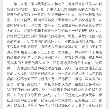
第一条是：服从我国的法律和习俗，笃守我靠神保佑从小就
领受的宗教② ，在其他一切事情上以周围最明智的人为榜样，
遵奉他们在实践上一致接受的那些最合乎中道、最不走极端的意
见，来约束自己。因为我虽然为了重新审查自己的全部意见，从
那时起把它们一律当成一文不值，却深信最好还是遵从最明智的
人的看法。尽管波斯和中国也许跟我们这里一样有很明智的人，
我觉得还是效法自己周围的人好处最大。而且，要想知道他们真
正的看法，一定要看他们的实际行动，不能光听他们说的话，这
不仅是由于世风日下，有不少人不肯全说真心话，也是由于有不
少人并不知道自己的真心是什么；因为相信一件事并不等于知道
自己相信这件事，这是两种思想活动，常常分道扬镰。在那些有
同样多的人接受的看法当中，我总是选择最合乎中道的。这样
做，一方面是因为这种看法永远最便于实行，既然偏激通常总是
坏的，大概这也就是最好的看法；另一方面也是因为可以在犯错
误的时候不致离开正道过远：万一我选择了一极端，应当走的却
是另一极端，那就糟了。而且我特别认为属于偏激的是各种限制
我们某项自由的诺言。这并不是我不赞成法律允许人们赌咒发
誓、订立必须信守不渝的契约，以防止不坚定的人反复无常，保
证达到某种正当目的，如保证公平交易之类。正好相反。这只是
因为我看到，世界上的一切，特别是我这个人，并不是永远保持