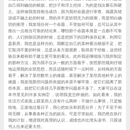
自己得到确信的根据，把沙子和浮土挖掉，为的是找出磐石和硬
土。这样做我觉得相当成功，因为我对命题进行审查、揭露其错
误或不确之处的时候，用的并不是软弱无力的猜测，而是明白确
切的推理；我发现任何一个命题，不管如何可疑，总可以从其中
推出一点相当可靠的结论来，哪怕那个命题本身是一点都不可靠
的。人们拆除旧房的时候，总是把拆下的旧料保存起来，利用它
盖新房。我也是这样办的。我断定自己的某种看法根据不足，把
它取消不要的时候，总是从各方面观察，取得若干经验，这些经
验后来都有助于建立更可靠的看法。此外我还继续练习我所制定
的那种方法，因为我不仅从一般的方面着手，按照那些规则仔细
地运用我的全部思想，而且还随时留下一点时间，从特殊的方面
着手，解决了某些数学上的难题，甚至解决了某些其他科学上的
难题；我发现那些问题所依据的本原不够牢靠，使它们脱离了那
些本原，就把它们弄得几乎跟数学问题差不多了。大家可以在这
本书里见到许多实例② ，说明我是怎样做的。如此看来，我的
生活方式表面上跟某些人没有什么两样：不做什么事情，只是愉
快地、正派地过着日子，用心把欢乐和邪恶分开；为了不至于闲
得无聊，从事着各种正当的娱乐。可是尽管如此，我仍然在执行
我的计划，增进我对真理的认识，成绩也许比埋头读书、只跟读
书人往来还要大些。