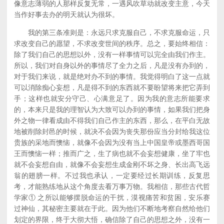
像意志薄弱的人那样反复无常，一遇风吹草动就改变主意，今天
当作好事去办的明天就认为很坏。
我的第三条准则是：永远只求克服自己，不求克服命运，只
求改变自己的愿望，不求改变世间的秩序。总之，要始终相信：
除了我们自己的思想以外，没有一样事情可以完全由我们作主。
所以，我们对自身以外的事情尽了全力之后，凡是没有办到的，
对于我们来说，就是绝对办不到的事情。我觉得明白了这一点就
可以消除痴心妄想，凡是得不到的东西就不要盼望将来把它弄到
手；这样也就安分守己、心满意足了。因为我的意志所能要求
的，本来只是我的理智认为大致可以办到的事情，如果我们把身
外之物一律看成由不得我们自己作主的东西，那么，在平白无故
地被削除封邑的时候，就决不会因为丧失那份应当分封给我这位
贵族的采地而懊恼，就像不会因为没有当上中国皇帝或墨西哥国
王而懊恼一样；推而广之，生了病也就不会妄想健康，坐了牢也
就不会妄想自由，就像不会妄想生成金刚不坏之身、长出高飞远
翁的翅膀一样。不过我也承认，一定要经过长期训练，反复思
考，才能熟练地从这个角度去看万事万物。我相信，那些古代哲
学家① 之所以能够摆脱命运的干扰，漠视痛苦和贫困，安乐赛
过神仙，其秘密主要就在于此。因为他们不断地考察自然给他们
划定的界限，终于大彻大悟，确信除了自己的思想之外，没有一