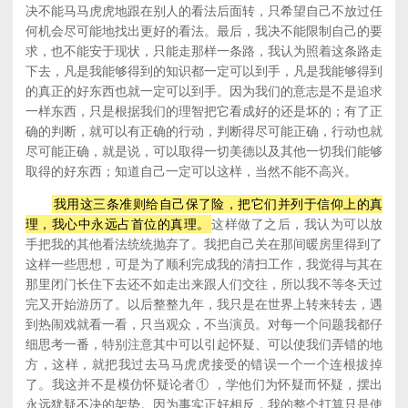
决不能马马虎虎地跟在别人的看法后面转，只希望自己不放过任
何机会尽可能地找出更好的看法。最后，我决不能限制自己的要
求，也不能安于现状，只能走那样一条路，我认为照着这条路走
下去，凡是我能够得到的知识都一定可以到手，凡是我能够得到
的真正的好东西也就一定可以到手。因为我们的意志是不是追求
一样东西，只是根据我们的理智把它看成好的还是坏的；有了正
确的判断，就可以有正确的行动，判断得尽可能正确，行动也就
尽可能正确，就是说，可以取得一切美德以及其他一切我们能够
取得的好东西；知道自己一定可以这样，当然不能不高兴。
我用这三条准则给自己保了险，把它们并列于信仰上的真
理，我心中永远占首位的真理。
这样做了之后，我认为可以放
手把我的其他看法统统抛弃了。我把自己关在那间暖房里得到了
这样一些思想，可是为了顺利完成我的清扫工作，我觉得与其在
那里闭门长住下去还不如走出来跟人们交往，所以我不等冬天过
完又开始游历了。以后整整九年，我只是在世界上转来转去，遇
到热闹戏就看一看，只当观众，不当演员。对每一个问题我都仔
细思考一番，特别注意其中可以引起怀疑、可以使我们弄错的地
方，这样，就把我过去马马虎虎接受的错误一个一个连根拔掉
了。我这并不是模仿怀疑论者① ，学他们为怀疑而怀疑，摆出
永远犹疑不决的架势。因为事实正好相反，我的整个打算只是使