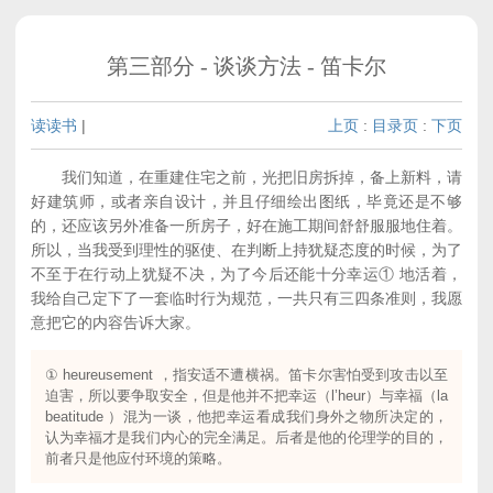
第三部分 - 谈谈方法 - 笛卡尔
读读书
|
上页
:
目录页
:
下页
我们知道，在重建住宅之前，光把旧房拆掉，备上新料，请
好建筑师，或者亲自设计，并且仔细绘出图纸，毕竟还是不够
的，还应该另外准备一所房子，好在施工期间舒舒服服地住着。
所以，当我受到理性的驱使、在判断上持犹疑态度的时候，为了
不至于在行动上犹疑不决，为了今后还能十分幸运① 地活着，
我给自己定下了一套临时行为规范，一共只有三四条准则，我愿
意把它的内容告诉大家。
① heureusement ，指安适不遭横祸。笛卡尔害怕受到攻击以至
迫害，所以要争取安全，但是他并不把幸运（l’heur）与幸福（la
beatitude ）混为一谈，他把幸运看成我们身外之物所决定的，
认为幸福才是我们内心的完全满足。后者是他的伦理学的目的，
前者只是他应付环境的策略。