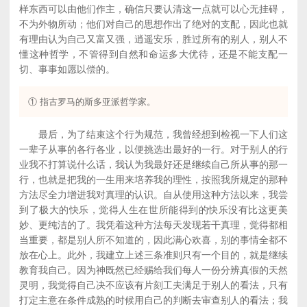
样东西可以由他们作主，确信只要认清这一点就可以心无挂碍，
不为外物所动；他们对自己的思想作出了绝对的支配，因此也就
有理由认为自己又富又强，逍遥安乐，胜过所有的别人，别人不
懂这种哲学，不管得到自然和命运多大优待，还是不能支配一
切、事事如愿以偿的。
① 指古罗马的斯多亚派哲学家。
最后，为了结束这个行为规范，我曾经想到检视一下人们这
一辈子从事的各行各业，以便挑选出最好的一行。对于别人的行
业我不打算说什么话，我认为我最好还是继续自己所从事的那一
行，也就是把我的一生用来培养我的理性，按照我所规定的那种
方法尽全力增进我对真理的认识。自从使用这种方法以来，我尝
到了极大的快乐，觉得人生在世所能得到的快乐没有比这更美
妙、更纯洁的了。我凭着这种方法每天发现若干真理，觉得都相
当重要，都是别人所不知道的，因此满心欢喜，别的事情全都不
放在心上。此外，我建立上述三条准则只有一个目的，就是继续
教育我自己。因为神既然已经赐给我们每人一份分辨真假的天然
灵明，我觉得自己决不应该有片刻工夫满足于别人的看法，只有
打定主意在条件成熟的时候用自己的判断去审查别人的看法；我