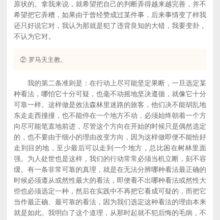
原状的。拿我来说，就希望把自己的判断弄得越来越完善，并不
希望把它弄糟，如果由于曾经赞成过某件事，后来事情变了样我
还只好说它对，我认为那就是犯了违背良知的大错，我要变卦，
不认为它对。
② 罗马天主教。
我的第二条准则是：在行动上尽可能坚定果断，一旦选定某
种看法，哪怕它十分可疑，也毫不动摇地坚决遵循，就像它十分
可靠一样。这样做是效法森林里迷路的旅客，他们决不能胡乱地
东走走西撞撞，也不能停在一个地方不动，必须始终朝着一个方
向尽可能笔直地前进，尽管这个方向在开始的时候只是偶然选定
的，也不要由于细小的理由改变方向，因为这样做即便不能恰好
走到目的地，至少最后可以走到一个地方，总比困在树林里面
强。为人处世也是这样，我们的行动常常必须当机立断，刻不容
缓。有一条非常可靠的真理，就是在无法分辨哪种看法最正确的
时候必须遵从或然性最大的看法，即便看不出哪种看法或然性大
些也必须选定一种，然后在实践中不再把它看成可疑的，而把它
当作最正确、最可靠的看法，因为我们选定这种看法的理由本来
就是如此。我明白了这个道理，从那时起就不犯后悔的毛病，不