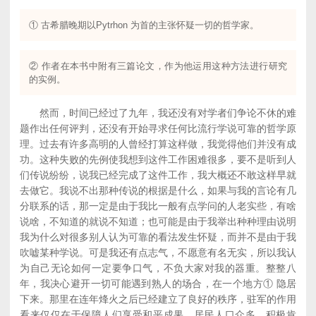
① 古希腊晚期以Pytrhon 为首的主张怀疑一切的哲学家。
② 作者在本书中附有三篇论文，作为他运用这种方法进行研究
的实例。
然而，时间已经过了九年，我还没有对学者们争论不休的难
题作出任何评判，还没有开始寻求任何比流行学说可靠的哲学原
理。过去有许多高明的人曾经打算这样做，我觉得他们并没有成
功。这种失败的先例使我想到这件工作困难很多，要不是听到人
们传说纷纷，说我已经完成了这件工作，我大概还不敢这样早就
去做它。我说不出那种传说的根据是什么，如果与我的言论有几
分联系的话，那一定是由于我比一般有点学问的人老实些，有啥
说啥，不知道的就说不知道；也可能是由于我举出种种理由说明
我为什么对很多别人认为可靠的看法发生怀疑，而并不是由于我
吹嘘某种学说。可是我还有点志气，不愿意有名无实，所以我认
为自己无论如何一定要争口气，不负大家对我的器重。整整八
年，我决心避开一切可能遇到熟人的场合，在一个地方① 隐居
下来。那里在连年烽火之后已经建立了良好的秩序，驻军的作用
看来仅仅在于保障人们享受和平成果，居民人口众多，积极肯